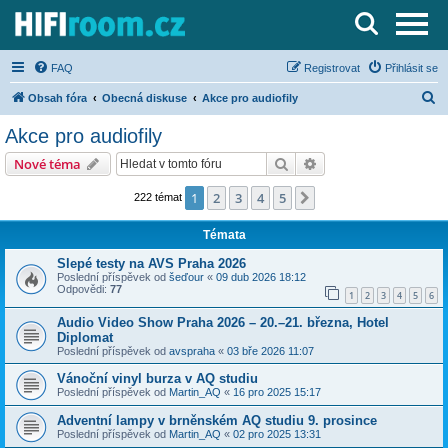
Server o Hi-Fi a AV technice
FAQ
Registrovat
Přihlásit se
H
Obsah fóra
Obecná diskuse
Akce pro audiofily
l
Akce pro audiofily
e
Hledat
Pokročilé hledání
Nové téma
d
a
1
2
3
4
5
Další
222 témat
t
Témata
Slepé testy na AVS Praha 2026
Poslední příspěvek od
šeďour
«
09 dub 2026 18:12
Odpovědi:
77
1
2
3
4
5
6
Audio Video Show Praha 2026 – 20.–21. března, Hotel
Diplomat
Poslední příspěvek od
avspraha
«
03 bře 2026 11:07
Vánoční vinyl burza v AQ studiu
Poslední příspěvek od
Martin_AQ
«
16 pro 2025 15:17
Adventní lampy v brněnském AQ studiu 9. prosince
Poslední příspěvek od
Martin_AQ
«
02 pro 2025 13:31