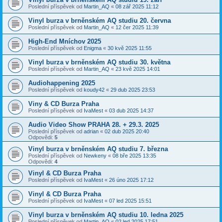
Poslední příspěvek od
Martin_AQ
«
08 zář 2025 11:12
Vinyl burza v brněnském AQ studiu 20. června
Poslední příspěvek od
Martin_AQ
«
12 čer 2025 11:39
High-End Mníchov 2025
Poslední příspěvek od
Enigma
«
30 kvě 2025 11:55
Vinyl burza v brněnském AQ studiu 30. května
Poslední příspěvek od
Martin_AQ
«
23 kvě 2025 14:01
Audiohappening 2025
Poslední příspěvek od
koudy42
«
29 dub 2025 23:53
Viny & CD Burza Praha
Poslední příspěvek od
IvaMest
«
03 dub 2025 14:37
Audio Video Show PRAHA 28. + 29.3. 2025
Poslední příspěvek od
adrian
«
02 dub 2025 20:40
Odpovědi:
5
Vinyl burza v brněnském AQ studiu 7. března
Poslední příspěvek od
Newkeny
«
08 bře 2025 13:35
Odpovědi:
4
Vinyl & CD Burza Praha
Poslední příspěvek od
IvaMest
«
26 úno 2025 17:12
Vinyl & CD Burza Praha
Poslední příspěvek od
IvaMest
«
07 led 2025 15:51
Vinyl burza v brněnském AQ studiu 10. ledna 2025
Poslední příspěvek od
Martin_AQ
«
02 led 2025 17:51