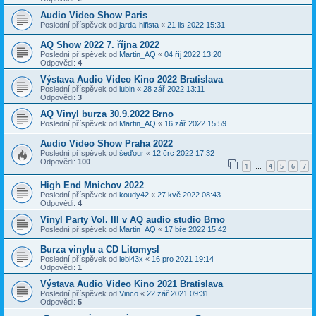
Audio Video Show Paris
Poslední příspěvek od
jarda-hifista
«
21 lis 2022 15:31
AQ Show 2022 7. října 2022
Poslední příspěvek od
Martin_AQ
«
04 říj 2022 13:20
Odpovědi:
4
Výstava Audio Video Kino 2022 Bratislava
Poslední příspěvek od
lubin
«
28 zář 2022 13:11
Odpovědi:
3
AQ Vinyl burza 30.9.2022 Brno
Poslední příspěvek od
Martin_AQ
«
16 zář 2022 15:59
Audio Video Show Praha 2022
Poslední příspěvek od
šeďour
«
12 črc 2022 17:32
Odpovědi:
100
1
4
5
6
7
…
High End Mnichov 2022
Poslední příspěvek od
koudy42
«
27 kvě 2022 08:43
Odpovědi:
4
Vinyl Party Vol. III v AQ audio studio Brno
Poslední příspěvek od
Martin_AQ
«
17 bře 2022 15:42
Burza vinylu a CD Litomysl
Poslední příspěvek od
lebi43x
«
16 pro 2021 19:14
Odpovědi:
1
Výstava Audio Video Kino 2021 Bratislava
Poslední příspěvek od
Vinco
«
22 zář 2021 09:31
Odpovědi:
5