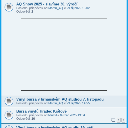
AQ Show 2025 - slavíme 30. výročí
Poslední příspěvek od
Martin_AQ
«
29 říj 2025 15:02
Odpovědi:
2
Vinyl burza v brnanském AQ studiou 7. listopadu
Poslední příspěvek od
Martin_AQ
«
29 říj 2025 14:55
Burza vinylů Hradec Králové
Poslední příspěvek od
lidumil
«
09 zář 2025 13:04
Odpovědi:
16
1
2
Vinyl burza v brněnském AQ studiu 19. září