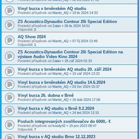
Vinyl burza v brněnském AQ studiu
Poslední příspěvek od
Martin_AQ
«
19 lis 2024 14:33
ZS Acoustics-Dynaudio Contour 20i Special Edition
Poslední příspěvek od
Zalan
«
06 lis 2024 16:51
Odpovědi:
2
AQ Show 2024
Poslední příspěvek od
Martin_AQ
«
07 říj 2024 13:49
Odpovědi:
1
ZS Acoustics-Dynaudio Contour 20i Special Edition na
výstave Audio Video Kino 2024
Poslední příspěvek od
Zalan
«
28 zář 2024 02:33
Vinyl burza v brněnském AQ studiu 20. září 2024
Poslední příspěvek od
Martin_AQ
«
10 zář 2024 13:33
Vinyl burza v brněnském AQ studiu 14.6.2024
Poslední příspěvek od
Martin_AQ
«
03 čer 2024 15:37
Vinyl burza 26. dubna v Brně
Poslední příspěvek od
Martin_AQ
«
16 dub 2024 17:06
Vinyl burza v AQ studiu v Brně 9.2.2024
Poslední příspěvek od
Martin_AQ
«
24 led 2024 13:15
Posluch integrovaných zosilňovačov do 6000,- €
Poslední příspěvek od
koudy42
«
15 pro 2023 08:47
Odpovědi:
7
Vinyl burza v AQ studiu Brno 12.12.2023