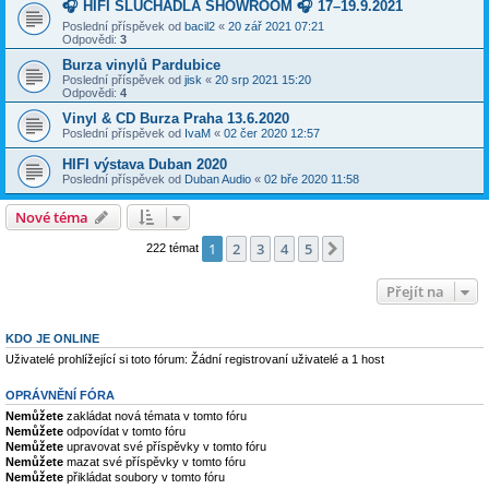
🎧 HIFI SLÚCHADLÁ SHOWROOM 🎧 17–19.9.2021
Poslední příspěvek od
bacil2
«
20 zář 2021 07:21
Odpovědi:
3
Burza vinylů Pardubice
Poslední příspěvek od
jisk
«
20 srp 2021 15:20
Odpovědi:
4
Vinyl & CD Burza Praha 13.6.2020
Poslední příspěvek od
IvaM
«
02 čer 2020 12:57
HIFI výstava Duban 2020
Poslední příspěvek od
Duban Audio
«
02 bře 2020 11:58
Nové téma
1
2
3
4
5
Další
222 témat
Přejít na
KDO JE ONLINE
Uživatelé prohlížející si toto fórum: Žádní registrovaní uživatelé a 1 host
OPRÁVNĚNÍ FÓRA
Nemůžete
zakládat nová témata v tomto fóru
Nemůžete
odpovídat v tomto fóru
Nemůžete
upravovat své příspěvky v tomto fóru
Nemůžete
mazat své příspěvky v tomto fóru
Nemůžete
přikládat soubory v tomto fóru