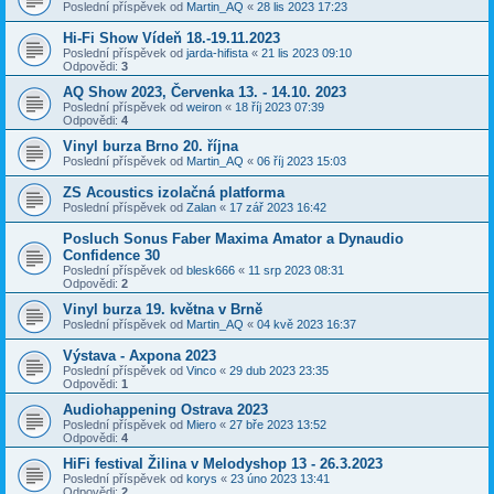
Poslední příspěvek od
Martin_AQ
«
28 lis 2023 17:23
Hi-Fi Show Vídeň 18.-19.11.2023
Poslední příspěvek od
jarda-hifista
«
21 lis 2023 09:10
Odpovědi:
3
AQ Show 2023, Červenka 13. - 14.10. 2023
Poslední příspěvek od
weiron
«
18 říj 2023 07:39
Odpovědi:
4
Vinyl burza Brno 20. října
Poslední příspěvek od
Martin_AQ
«
06 říj 2023 15:03
ZS Acoustics izolačná platforma
Poslední příspěvek od
Zalan
«
17 zář 2023 16:42
Posluch Sonus Faber Maxima Amator a Dynaudio
Confidence 30
Poslední příspěvek od
blesk666
«
11 srp 2023 08:31
Odpovědi:
2
Vinyl burza 19. května v Brně
Poslední příspěvek od
Martin_AQ
«
04 kvě 2023 16:37
Výstava - Axpona 2023
Poslední příspěvek od
Vinco
«
29 dub 2023 23:35
Odpovědi:
1
Audiohappening Ostrava 2023
Poslední příspěvek od
Miero
«
27 bře 2023 13:52
Odpovědi:
4
HiFi festival Žilina v Melodyshop 13 - 26.3.2023
Poslední příspěvek od
korys
«
23 úno 2023 13:41
Odpovědi:
2