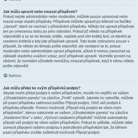
Jak můžu upravit nebo smazat příspěvek?
Pokud nejste administrátor nebo moderátor, můžete pouze upravovat nebo
mazat svoje vlastní příspěvky. Příspěvek můžete upravit po kliknutí na tlačítko
„Upravit“, které se nachází v příslušném příspěvku. Někdy lze upravit příspěvek
jen po omezenou dobu po jeho odeslání. Pokud již někdo na příspěvek
odpověděl a vy se do tématu vrátíte, najdete pod ním krátký text, ve kterém je
uvedeno kolikrát a kdy jste příspěvek upravili. Toto bude zobrazeno pouze v
případě, že někdo do tématu pošle odpověď, ale neobjeví se to, pokud
moderátor nebo administrátor upraví příspěvek, ačkoli ti mohou zanechat na
základě vlastního uvážení vzkaz, proč příspěvek upravili. Vezměte prosím na
vědomí, že normální uživatelé nemůžou smazat příspěvek, když k němu někdo
pošle odpověď.
Nahoru
Jak můžu přidat ke svým příspěvků podpis?
Abyste mohli přidat podpis k vašim příspěvkům, musíte ho nejdřív ve vašem
„Uživatelském panelu“ na záložce „Profil“ vytvořit. Jakmile ho vytvoříte, můžete
při psaní příspěvku zatrhnout políčko
Připojit podpis
, čímž váš podpis k
příspěvku připojíte. Pomocí možnosti „Připojit můj podpis ke všem mým
příspěvkům“, kterou naleznete ve vašem „Uživatelském panelu“ na záložce
„Nastavení fóra“ v sekci „Výchozí nastavení příspěvků“ můžete automaticky
připojit váš podpis ke všem vašim příspěvkům. Pokud to uděláte, můžete stále
zamezit připojení vašeho podpisu k jednotlivým příspěvkům tak, že během
psaní příspěvku zrušíte zaškrtnutí možnosti
Připojit podpis
.