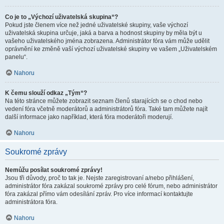
Co je to „Výchozí uživatelská skupina“?
Pokud jste členem více než jedné uživatelské skupiny, vaše výchozí
uživatelská skupina určuje, jaká a barva a hodnost skupiny by měla být u
vašeho uživatelského jména zobrazena. Administrátor fóra vám může udělit
oprávnění ke změně vaší výchozí uživatelské skupiny ve vašem „Uživatelském
panelu“.
Nahoru
K čemu slouží odkaz „Tým“?
Na této stránce můžete zobrazit seznam členů starajících se o chod nebo
vedení fóra včetně moderátorů a administrátorů fóra. Také tam můžete najít
další informace jako například, která fóra moderátoři moderují.
Nahoru
Soukromé zprávy
Nemůžu posílat soukromé zprávy!
Jsou tři důvody, proč to tak je. Nejste zaregistrovaní a/nebo přihlášení,
administrátor fóra zakázal soukromé zprávy pro celé fórum, nebo administrátor
fóra zakázal přímo vám odesílání zpráv. Pro více informací kontaktujte
administrátora fóra.
Nahoru