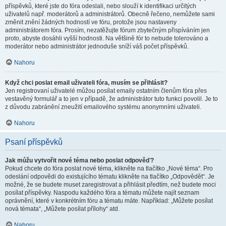
příspěvků, které jste do fóra odeslali, nebo slouží k identifikaci určitých
uživatelů např. moderátorů a administrátorů. Obecně řečeno, nemůžete sami
změnit znění žádných hodností ve fóru, protože jsou nastaveny
administrátorem fóra. Prosím, nezatěžujte fórum zbytečným přispíváním jen
proto, abyste dosáhli vyšší hodnosti. Na většině fór to nebude tolerováno a
moderátor nebo administrátor jednoduše sníží váš počet příspěvků.
Nahoru
Když chci poslat email uživateli fóra, musím se přihlásit?
Jen registrovaní uživatelé můžou posílat emaily ostatním členům fóra přes
vestavěný formulář a to jen v případě, že administrátor tuto funkci povolil. Je to
z důvodu zabránění zneužití emailového systému anonymními uživateli.
Nahoru
Psaní příspěvků
Jak můžu vytvořit nové téma nebo poslat odpověď?
Pokud chcete do fóra poslat nové téma, klikněte na tlačítko „Nové téma“. Pro
odeslání odpovědi do existujícího tématu klikněte na tlačítko „Odpovědět“. Je
možné, že se budete muset zaregistrovat a přihlásit předtím, než budete moci
posílat příspěvky. Naspodu každého fóra a tématu můžete najít seznam
oprávnění, které v konkrétním fóru a tématu máte. Například: „Můžete posílat
nová témata“, „Můžete posílat přílohy“ atd.
Nahoru