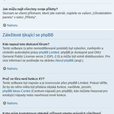
Jak můžu najít všechny svoje přílohy?
Seznam se všemi přílohami, které jste nahráli, najdete ve vašem „Uživatelském
panelu“ v sekci „Přílohy“.
Nahoru
Záležitosti týkající se phpBB
Kdo napsal toto diskusní fórum?
Tento software (v jeho nemodifikované podobě) byl vytvořen, zveřejněn a
chráněn autorskými právy
phpBB Limited
. phpBB je dostupné pod GNU
General Public License verze 2 (GPL-2.0) a může být volně distribuováno. Pro
více informací se podívejte na stránku
About phpBB
(angl.).
Nahoru
Proč ve fóru není funkce XY?
Tento software byl napsán a je licencován přes phpBB Limited. Pokud věříte,
že by do něho měla být přidána nějaká funkce, navštivte, prosím,
phpBB Ideas Centre
(Centrum nápadů pro phpBB), kde můžete hlasovat pro
existující nápady nebo navrhnout nové funkce.
Nahoru
Koho mám kontaktovat ohledně stížnosti a/nebo právních záležitostí