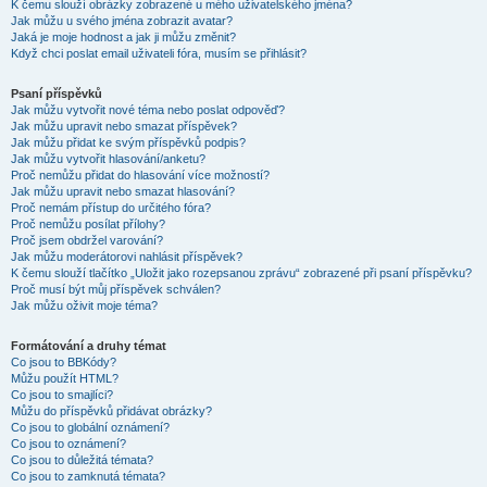
K čemu slouží obrázky zobrazené u mého uživatelského jména?
Jak můžu u svého jména zobrazit avatar?
Jaká je moje hodnost a jak ji můžu změnit?
Když chci poslat email uživateli fóra, musím se přihlásit?
Psaní příspěvků
Jak můžu vytvořit nové téma nebo poslat odpověď?
Jak můžu upravit nebo smazat příspěvek?
Jak můžu přidat ke svým příspěvků podpis?
Jak můžu vytvořit hlasování/anketu?
Proč nemůžu přidat do hlasování více možností?
Jak můžu upravit nebo smazat hlasování?
Proč nemám přístup do určitého fóra?
Proč nemůžu posílat přílohy?
Proč jsem obdržel varování?
Jak můžu moderátorovi nahlásit příspěvek?
K čemu slouží tlačítko „Uložit jako rozepsanou zprávu“ zobrazené při psaní příspěvku?
Proč musí být můj příspěvek schválen?
Jak můžu oživit moje téma?
Formátování a druhy témat
Co jsou to BBKódy?
Můžu použít HTML?
Co jsou to smajlíci?
Můžu do příspěvků přidávat obrázky?
Co jsou to globální oznámení?
Co jsou to oznámení?
Co jsou to důležitá témata?
Co jsou to zamknutá témata?