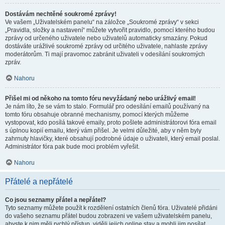
Dostávám nechtěné soukromé zprávy!
Ve vašem „Uživatelském panelu“ na záložce „Soukromé zprávy“ v sekci
„Pravidla, složky a nastavení“ můžete vytvořit pravidlo, pomocí kterého budou
zprávy od určeného uživatele nebo uživatelů automaticky smazány. Pokud
dostáváte urážlivé soukromé zprávy od určitého uživatele, nahlaste zprávy
moderátorům. Ti mají pravomoc zabránit uživateli v odesílání soukromých
zpráv.
Nahoru
Přišel mi od někoho na tomto fóru nevyžádaný nebo urážlivý email!
Je nám líto, že se vám to stalo. Formulář pro odesílání emailů používaný na
tomto fóru obsahuje obranné mechanismy, pomocí kterých můžeme
vystopovat, kdo posílá takové emaily, proto pošlete administrátorovi fóra email
s úplnou kopií emailu, který vám přišel. Je velmi důležité, aby v něm byly
zahrnuty hlavičky, které obsahují podrobné údaje o uživateli, který email poslal.
Administrátor fóra pak bude moci problém vyřešit.
Nahoru
Přátelé a nepřátelé
Co jsou seznamy přátel a nepřátel?
Tyto seznamy můžete použít k rozdělení ostatních členů fóra. Uživatelé přidáni
do vašeho seznamu přátel budou zobrazeni ve vašem uživatelském panelu,
abyste k nim měli rychlý přístup, viděli jejich online stav a mohli jim posílat