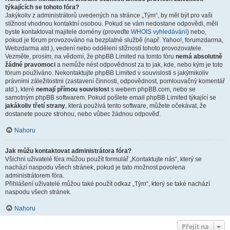
týkajících se tohoto fóra?
Jakýkoliv z administrátorů uvedených na stránce „Tým“, by měl být pro vaši
stížnost vhodnou kontaktní osobou. Pokud se vám nedostane odpovědi, měli
byste kontaktovat majitele domény (proveďte
WHOIS vyhledávání
) nebo,
pokud je fórum provozováno na bezplatné službě (např. Yahoo!, forumzdarma,
Webzdarma atd.), vedení nebo oddělení stížností tohoto provozovatele.
Vezměte, prosím, na vědomí, že phpBB Limited na tomto fóru
nemá absolutně
žádné pravomoci
a nemůže nést odpovědnost za to jak, kde, nebo kým je toto
fórum používáno. Nekontaktujte phpBB Limited v souvislosti s jakýmikoliv
právními záležitostmi (zastavení činnosti, odpovědnost, pomlouvačný komentář
atd.), které
nemají přímou souvislost
s webem phpBB.com, nebo se
samotným phpBB softwarem. Pokud pošlete email phpBB Limited týkající se
jakákoliv třetí strany
, která používá tento software, můžete očekávat, že
dostanete pouze strohou, nebo vůbec žádnou odpověď.
Nahoru
Jak můžu kontaktovat administrátora fóra?
Všichni uživatelé fóra můžou použít formulář „Kontaktujte nás“, který se
nachází naspodu všech stránek, pokud je tato možnost povolena
administrátorem fóra.
Přihlášení uživatelé můžou také použít odkaz „Tým“, který se také nachází
naspodu všech stránek.
Nahoru
Přejít na