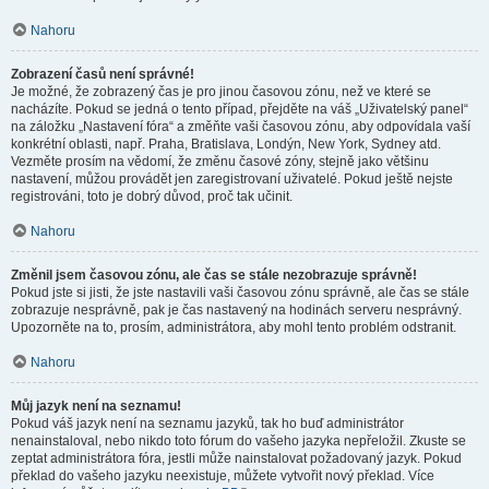
Nahoru
Zobrazení časů není správné!
Je možné, že zobrazený čas je pro jinou časovou zónu, než ve které se
nacházíte. Pokud se jedná o tento případ, přejděte na váš „Uživatelský panel“
na záložku „Nastavení fóra“ a změňte vaši časovou zónu, aby odpovídala vaší
konkrétní oblasti, např. Praha, Bratislava, Londýn, New York, Sydney atd.
Vezměte prosím na vědomí, že změnu časové zóny, stejně jako většinu
nastavení, můžou provádět jen zaregistrovaní uživatelé. Pokud ještě nejste
registrováni, toto je dobrý důvod, proč tak učinit.
Nahoru
Změnil jsem časovou zónu, ale čas se stále nezobrazuje správně!
Pokud jste si jisti, že jste nastavili vaši časovou zónu správně, ale čas se stále
zobrazuje nesprávně, pak je čas nastavený na hodinách serveru nesprávný.
Upozorněte na to, prosím, administrátora, aby mohl tento problém odstranit.
Nahoru
Můj jazyk není na seznamu!
Pokud váš jazyk není na seznamu jazyků, tak ho buď administrátor
nenainstaloval, nebo nikdo toto fórum do vašeho jazyka nepřeložil. Zkuste se
zeptat administrátora fóra, jestli může nainstalovat požadovaný jazyk. Pokud
překlad do vašeho jazyku neexistuje, můžete vytvořit nový překlad. Více