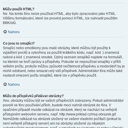
Můžu použít HTML?
Ne. Na tomto fóru nelze používat HTML, aby bylo zpracováno jako HTML.
Většinu formátování, které lze provést pomocí HTML, lze nahradit použitím
BBKódů.
Nahoru
Co jsou to smajlíci?
Smajlíci nebo emotikony jsou malé obrázky, které můžou být použity k
vyjádření pocitů a vytvořeny za použití krátkého kódu, např. kód :) znamená
radost a kód :( znamená smutek. Úplný seznam smajlíků najdete na formuláři,
na kterém se tvoří zprávy a příspěvky. Pokuste se nepoužívat smajlíky v příliš
velkém počtu, protože můžou způsobit nečitelnost příspěvku a moderátoři by je
mohli odstranit, nebo smazat celý váš příspěvek. Administrátor fóra může také
nastavit omezení počtu smajlíků, které lze v příspěvku použít.
Nahoru
Můžu do příspěvků přidávat obrázky?
Ano, obrázky můžou být ve vašich příspěvcích zobrazeny. Pokud administrátor
povolil ve fóru používání příloh, budete moci nahrát obrázek do fóra. V
opačném případě musíte odkázat na obrázek, který se nachází na veřejně
přístupném webovém serveru, např. http://www.priklad.cz/muj-obrazek.gif.
Nemůžete odkázat na obrázek uložený ve vašem vlastním počítači (pokud to
není veřejně přístupný server) ani na obrázky uložené za nějakým