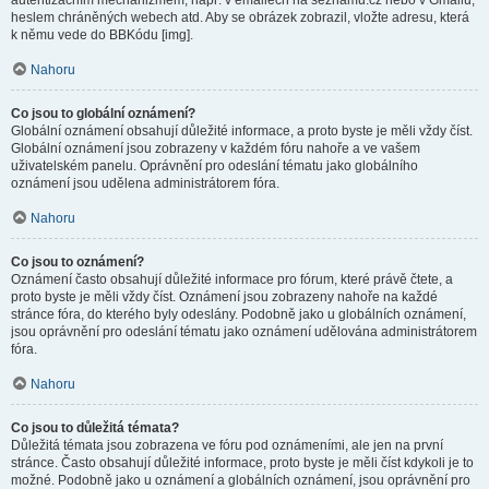
autentizačním mechanizmem, např. v emailech na seznamu.cz nebo v Gmailu,
heslem chráněných webech atd. Aby se obrázek zobrazil, vložte adresu, která
k němu vede do BBKódu [img].
Nahoru
Co jsou to globální oznámení?
Globální oznámení obsahují důležité informace, a proto byste je měli vždy číst.
Globální oznámení jsou zobrazeny v každém fóru nahoře a ve vašem
uživatelském panelu. Oprávnění pro odeslání tématu jako globálního
oznámení jsou udělena administrátorem fóra.
Nahoru
Co jsou to oznámení?
Oznámení často obsahují důležité informace pro fórum, které právě čtete, a
proto byste je měli vždy číst. Oznámení jsou zobrazeny nahoře na každé
stránce fóra, do kterého byly odeslány. Podobně jako u globálních oznámení,
jsou oprávnění pro odeslání tématu jako oznámení udělována administrátorem
fóra.
Nahoru
Co jsou to důležitá témata?
Důležitá témata jsou zobrazena ve fóru pod oznámeními, ale jen na první
stránce. Často obsahují důležité informace, proto byste je měli číst kdykoli je to
možné. Podobně jako u oznámení a globálních oznámení, jsou oprávnění pro