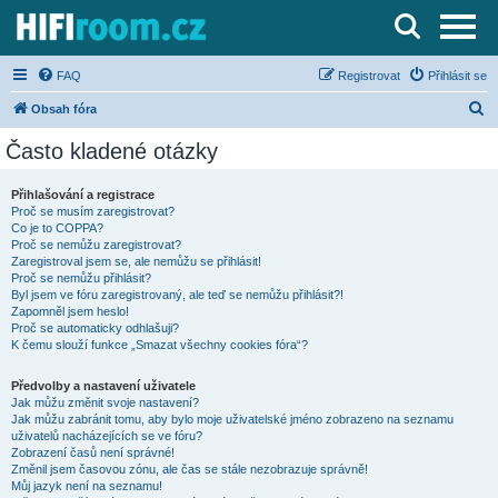
Server o Hi-Fi a AV technice
FAQ
Registrovat
Přihlásit se
H
Obsah fóra
l
Často kladené otázky
e
d
Přihlašování a registrace
Proč se musím zaregistrovat?
a
Co je to COPPA?
t
Proč se nemůžu zaregistrovat?
Zaregistroval jsem se, ale nemůžu se přihlásit!
Proč se nemůžu přihlásit?
Byl jsem ve fóru zaregistrovaný, ale teď se nemůžu přihlásit?!
Zapomněl jsem heslo!
Proč se automaticky odhlašuji?
K čemu slouží funkce „Smazat všechny cookies fóra“?
Předvolby a nastavení uživatele
Jak můžu změnit svoje nastavení?
Jak můžu zabránit tomu, aby bylo moje uživatelské jméno zobrazeno na seznamu
uživatelů nacházejících se ve fóru?
Zobrazení časů není správné!
Změnil jsem časovou zónu, ale čas se stále nezobrazuje správně!
Můj jazyk není na seznamu!