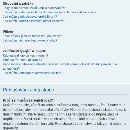
Sledování a záložky
Jaký je rozdíl mezi záložkami a sledováním?
Jak můžu přidat určité téma do záložek nebo téma začít sledovat?
Jak můžu začít sledovat určité fórum?
Jak můžu ukončit sledování témat nebo fór?
Přílohy
Jaké přílohy jsou na tomto fóru povoleny?
Jak můžu najít všechny svoje přílohy?
Záležitosti týkající se phpBB
Kdo napsal toto diskusní fórum?
Proč ve fóru není funkce XY?
Koho mám kontaktovat ohledně stížnosti a/nebo právních záležitostí týkajících se
tohoto fóra?
Jak můžu kontaktovat administrátora fóra?
Přihlašování a registrace
Proč se musím zaregistrovat?
Možná nemusíte, záleží na administrátorovi fóra, jestli nastaví, že uživatel musí
být přihlášen, aby mohl odesílat příspěvky. Nicméně registrací získáte přístup k
dalším funkcím, které nejsou pro nepřihlášené uživatele dostupné, jako je
například možnost použití vlastních avatarů, posílání soukromých zpráv a
emailů ostatním členům fóra atd. Registrace trvá jen chvíli a tak vám ji můžeme
doporučit.