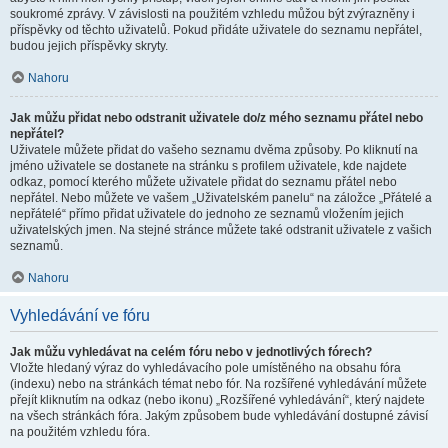
soukromé zprávy. V závislosti na použitém vzhledu můžou být zvýrazněny i
příspěvky od těchto uživatelů. Pokud přidáte uživatele do seznamu nepřátel,
budou jejich příspěvky skryty.
Nahoru
Jak můžu přidat nebo odstranit uživatele do/z mého seznamu přátel nebo
nepřátel?
Uživatele můžete přidat do vašeho seznamu dvěma způsoby. Po kliknutí na
jméno uživatele se dostanete na stránku s profilem uživatele, kde najdete
odkaz, pomocí kterého můžete uživatele přidat do seznamu přátel nebo
nepřátel. Nebo můžete ve vašem „Uživatelském panelu“ na záložce „Přátelé a
nepřátelé“ přímo přidat uživatele do jednoho ze seznamů vložením jejich
uživatelských jmen. Na stejné stránce můžete také odstranit uživatele z vašich
seznamů.
Nahoru
Vyhledávání ve fóru
Jak můžu vyhledávat na celém fóru nebo v jednotlivých fórech?
Vložte hledaný výraz do vyhledávacího pole umístěného na obsahu fóra
(indexu) nebo na stránkách témat nebo fór. Na rozšířené vyhledávání můžete
přejít kliknutím na odkaz (nebo ikonu) „Rozšířené vyhledávání“, který najdete
na všech stránkách fóra. Jakým způsobem bude vyhledávání dostupné závisí
na použitém vzhledu fóra.