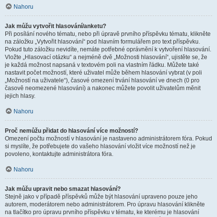
Nahoru
Jak můžu vytvořit hlasování/anketu?
Při posílání nového tématu, nebo při úpravě prvního příspěvku tématu, klikněte
na záložku „Vytvořit hlasování“ pod hlavním formulářem pro text příspěvku.
Pokud tuto záložku nevidíte, nemáte potřebné oprávnění k vytvoření hlasování.
Vložte „Hlasovací otázku“ a nejméně dvě „Možnosti hlasování“, ujistěte se, že
je každá možnost napsaná v textovém poli na vlastním řádku. Můžete také
nastavit počet možností, které uživatel může během hlasování vybrat (v poli
„Možností na uživatele“), časové omezení trvání hlasování ve dnech (0 pro
časově neomezené hlasování) a nakonec můžete povolit uživatelům měnit
jejich hlasy.
Nahoru
Proč nemůžu přidat do hlasování více možností?
Omezení počtu možností v hlasování je nastaveno administrátorem fóra. Pokud
si myslíte, že potřebujete do vašeho hlasování vložit více možností než je
povoleno, kontaktujte administrátora fóra.
Nahoru
Jak můžu upravit nebo smazat hlasování?
Stejně jako v případě příspěvků může být hlasování upraveno pouze jeho
autorem, moderátorem nebo administrátorem. Pro úpravu hlasování klikněte
na tlačítko pro úpravu prvního příspěvku v tématu, ke kterému je hlasování