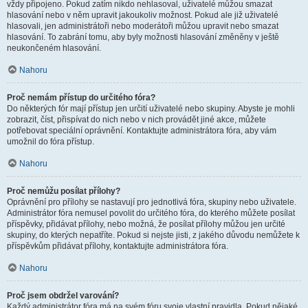
vždy připojeno. Pokud zatím nikdo nehlasoval, uživatelé můžou smazat
hlasování nebo v něm upravit jakoukoliv možnost. Pokud ale již uživatelé
hlasovali, jen administrátoři nebo moderátoři můžou upravit nebo smazat
hlasování. To zabrání tomu, aby byly možnosti hlasování změněny v ještě
neukončeném hlasování.
Nahoru
Proč nemám přístup do určitého fóra?
Do některých fór mají přístup jen určití uživatelé nebo skupiny. Abyste je mohli
zobrazit, číst, přispívat do nich nebo v nich provádět jiné akce, můžete
potřebovat speciální oprávnění. Kontaktujte administrátora fóra, aby vám
umožnil do fóra přístup.
Nahoru
Proč nemůžu posílat přílohy?
Oprávnění pro přílohy se nastavují pro jednotlivá fóra, skupiny nebo uživatele.
Administrátor fóra nemusel povolit do určitého fóra, do kterého můžete posílat
příspěvky, přidávat přílohy, nebo možná, že posílat přílohy můžou jen určité
skupiny, do kterých nepatříte. Pokud si nejste jisti, z jakého důvodu nemůžete k
příspěvkům přidávat přílohy, kontaktujte administrátora fóra.
Nahoru
Proč jsem obdržel varování?
Každý administrátor fóra má na svém fóru svoje vlastní pravidla. Pokud nějaké