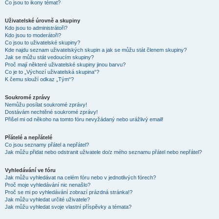
Co jsou to ikony témat?
Uživatelské úrovně a skupiny
Kdo jsou to administrátoři?
Kdo jsou to moderátoři?
Co jsou to uživatelské skupiny?
Kde najdu seznam uživatelských skupin a jak se můžu stát členem skupiny?
Jak se můžu stát vedoucím skupiny?
Proč mají některé uživatelské skupiny jinou barvu?
Co je to „Výchozí uživatelská skupina“?
K čemu slouží odkaz „Tým“?
Soukromé zprávy
Nemůžu posílat soukromé zprávy!
Dostávám nechtěné soukromé zprávy!
Přišel mi od někoho na tomto fóru nevyžádaný nebo urážlivý email!
Přátelé a nepřátelé
Co jsou seznamy přátel a nepřátel?
Jak můžu přidat nebo odstranit uživatele do/z mého seznamu přátel nebo nepřátel?
Vyhledávání ve fóru
Jak můžu vyhledávat na celém fóru nebo v jednotlivých fórech?
Proč moje vyhledávání nic nenašlo?
Proč se mi po vyhledávání zobrazí prázdná stránka!?
Jak můžu vyhledat určité uživatele?
Jak můžu vyhledat svoje vlastní příspěvky a témata?