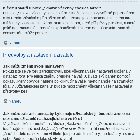
K čemu slouží funkce „Smazat všechny cookies fóra“?
Funkce „Smazat všechny cookies fóra“ smaže cookies vytvořené phpBB fórem,
díky kterým zůstáváte přihlášen ve fóru. Pokud je to povoleno majitelem fóra,
můžou být v cookies uloženy informace o tom, které příspěvky jste četli, a které
ještě ne. Pokud máte problém s přihlašováním nebo odhlašováním, smazání
cookies fóra může pomoci.
Nahoru
Předvolby a nastavení uživatele
Jak můžu změnit svoje nastavení?
Pokud jste se ve fóru zaregistrovali, jsou všechna vaše nastavení uložena v
databázi fóra. Pro jejich změnu přejděte na váš „Uživatelský panel“ pomocí
odkazu, který obvykle najdete po kliknutí na vaše jméno nahoře na stránkách
fóra. V „Uživatelském panelu“ budete moci změnit všechna vaše nastavení a
předvolby fóra.
Nahoru
Jak můžu zabránit tomu, aby bylo moje uživatelské jméno zobrazeno na
seznamu uživatelů nacházejících se ve fóru?
V „Uživatelském panelu“ na záložce „Nastavení fóra“ -> „Obecné nastavení
fóra“ najdete možnost
Skrýt můj online stav
. Pokud u této možnosti nastavíte
„Ano“, budete na seznamu viditelní jen pro administrátory, moderátory a sama
sebe. Budete počítán jako skrytý uživatel.