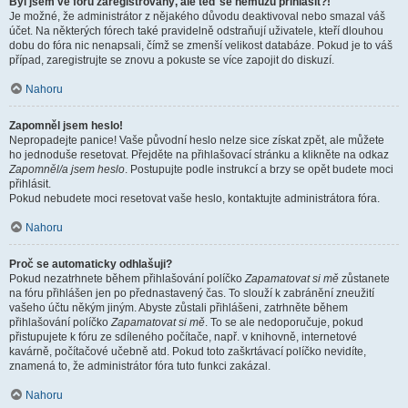
Byl jsem ve fóru zaregistrovaný, ale teď se nemůžu přihlásit?!
Je možné, že administrátor z nějakého důvodu deaktivoval nebo smazal váš
účet. Na některých fórech také pravidelně odstraňují uživatele, kteří dlouhou
dobu do fóra nic nenapsali, čímž se zmenší velikost databáze. Pokud je to váš
případ, zaregistrujte se znovu a pokuste se více zapojit do diskuzí.
Nahoru
Zapomněl jsem heslo!
Nepropadejte panice! Vaše původní heslo nelze sice získat zpět, ale můžete
ho jednoduše resetovat. Přejděte na přihlašovací stránku a klikněte na odkaz
Zapomněl/a jsem heslo
. Postupujte podle instrukcí a brzy se opět budete moci
přihlásit.
Pokud nebudete moci resetovat vaše heslo, kontaktujte administrátora fóra.
Nahoru
Proč se automaticky odhlašuji?
Pokud nezatrhnete během přihlašování políčko
Zapamatovat si mě
zůstanete
na fóru přihlášen jen po přednastavený čas. To slouží k zabránění zneužití
vašeho účtu někým jiným. Abyste zůstali přihlášeni, zatrhněte během
přihlašování políčko
Zapamatovat si mě
. To se ale nedoporučuje, pokud
přistupujete k fóru ze sdíleného počítače, např. v knihovně, internetové
kavárně, počítačové učebně atd. Pokud toto zaškrtávací políčko nevidíte,
znamená to, že administrátor fóra tuto funkci zakázal.
Nahoru