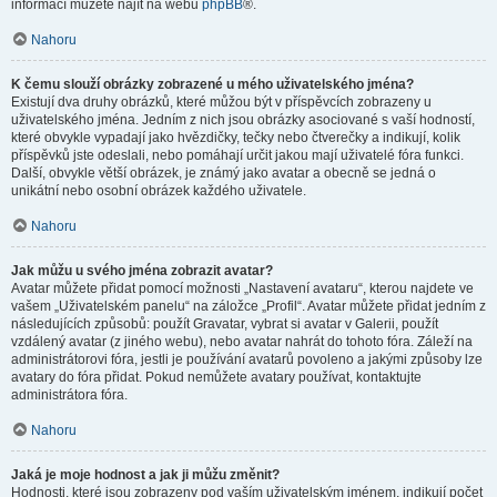
informací můžete najít na webu
phpBB
®.
Nahoru
K čemu slouží obrázky zobrazené u mého uživatelského jména?
Existují dva druhy obrázků, které můžou být v příspěvcích zobrazeny u
uživatelského jména. Jedním z nich jsou obrázky asociované s vaší hodností,
které obvykle vypadají jako hvězdičky, tečky nebo čtverečky a indikují, kolik
příspěvků jste odeslali, nebo pomáhají určit jakou mají uživatelé fóra funkci.
Další, obvykle větší obrázek, je známý jako avatar a obecně se jedná o
unikátní nebo osobní obrázek každého uživatele.
Nahoru
Jak můžu u svého jména zobrazit avatar?
Avatar můžete přidat pomocí možnosti „Nastavení avataru“, kterou najdete ve
vašem „Uživatelském panelu“ na záložce „Profil“. Avatar můžete přidat jedním z
následujících způsobů: použít Gravatar, vybrat si avatar v Galerii, použít
vzdálený avatar (z jiného webu), nebo avatar nahrát do tohoto fóra. Záleží na
administrátorovi fóra, jestli je používání avatarů povoleno a jakými způsoby lze
avatary do fóra přidat. Pokud nemůžete avatary používat, kontaktujte
administrátora fóra.
Nahoru
Jaká je moje hodnost a jak ji můžu změnit?
Hodnosti, které jsou zobrazeny pod vaším uživatelským jménem, indikují počet