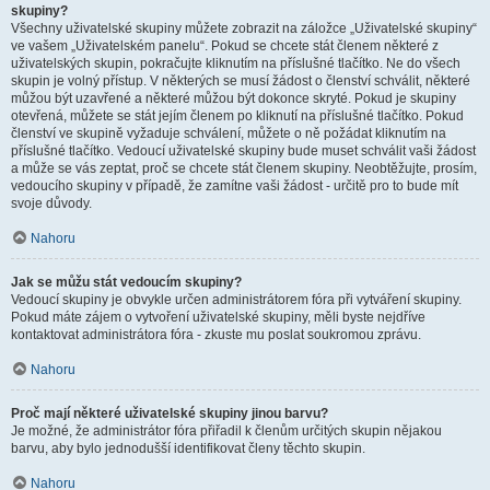
skupiny?
Všechny uživatelské skupiny můžete zobrazit na záložce „Uživatelské skupiny“
ve vašem „Uživatelském panelu“. Pokud se chcete stát členem některé z
uživatelských skupin, pokračujte kliknutím na příslušné tlačítko. Ne do všech
skupin je volný přístup. V některých se musí žádost o členství schválit, některé
můžou být uzavřené a některé můžou být dokonce skryté. Pokud je skupiny
otevřená, můžete se stát jejím členem po kliknutí na příslušné tlačítko. Pokud
členství ve skupině vyžaduje schválení, můžete o ně požádat kliknutím na
příslušné tlačítko. Vedoucí uživatelské skupiny bude muset schválit vaši žádost
a může se vás zeptat, proč se chcete stát členem skupiny. Neobtěžujte, prosím,
vedoucího skupiny v případě, že zamítne vaši žádost - určitě pro to bude mít
svoje důvody.
Nahoru
Jak se můžu stát vedoucím skupiny?
Vedoucí skupiny je obvykle určen administrátorem fóra při vytváření skupiny.
Pokud máte zájem o vytvoření uživatelské skupiny, měli byste nejdříve
kontaktovat administrátora fóra - zkuste mu poslat soukromou zprávu.
Nahoru
Proč mají některé uživatelské skupiny jinou barvu?
Je možné, že administrátor fóra přiřadil k členům určitých skupin nějakou
barvu, aby bylo jednodušší identifikovat členy těchto skupin.
Nahoru