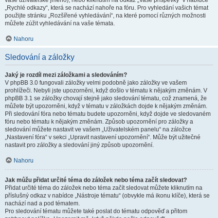
vaše uživatelské jméno), nebo kliknutím na odkaz „Vaše příspěvky“ v nabídce
„Rychlé odkazy“, která se nachází nahoře na fóru. Pro vyhledání vašich témat
použijte stránku „Rozšířené vyhledávání“, na které pomocí různých možnosti
můžete zúžit vyhledávání na vaše témata.
Nahoru
Sledování a záložky
Jaký je rozdíl mezi záložkami a sledováním?
V phpBB 3.0 fungovali záložky velmi podobně jako záložky ve vašem
prohlížeči. Nebyli jste upozorněni, když došlo v tématu k nějakým změnám. V
phpBB 3.1 se záložky chovají stejně jako sledování tématu, což znamená, že
můžete být upozorněni, když v tématu v záložkách dojde k nějakým změnám.
Při sledování fóra nebo tématu budete upozorněni, když dojde ve sledovaném
fóru nebo tématu k nějakým změnám. Způsob upozornění pro záložky a
sledování můžete nastavit ve vašem „Uživatelském panelu“ na záložce
„Nastavení fóra“ v sekci „Upravit nastavení upozornění“. Může být užitečné
nastavit pro záložky a sledování jiný způsob upozornění.
Nahoru
Jak můžu přidat určité téma do záložek nebo téma začít sledovat?
Přidat určité téma do záložek nebo téma začít sledovat můžete kliknutím na
příslušný odkaz v nabídce „Nástroje tématu“ (obvykle má ikonu klíče), která se
nachází nad a pod tématem.
Pro sledování tématu můžete také poslat do tématu odpověď a přitom