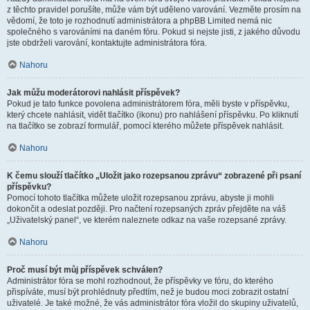
z těchto pravidel porušíte, může vám být uděleno varování. Vezměte prosím na
vědomí, že toto je rozhodnutí administrátora a phpBB Limited nemá nic
společného s varováními na daném fóru. Pokud si nejste jisti, z jakého důvodu
jste obdrželi varování, kontaktujte administrátora fóra.
Nahoru
Jak můžu moderátorovi nahlásit příspěvek?
Pokud je tato funkce povolena administrátorem fóra, měli byste v příspěvku,
který chcete nahlásit, vidět tlačítko (ikonu) pro nahlášení příspěvku. Po kliknutí
na tlačítko se zobrazí formulář, pomocí kterého můžete příspěvek nahlásit.
Nahoru
K čemu slouží tlačítko „Uložit jako rozepsanou zprávu“ zobrazené při psaní
příspěvku?
Pomocí tohoto tlačítka můžete uložit rozepsanou zprávu, abyste ji mohli
dokončit a odeslat později. Pro načtení rozepsaných zpráv přejděte na váš
„Uživatelský panel“, ve kterém naleznete odkaz na vaše rozepsané zprávy.
Nahoru
Proč musí být můj příspěvek schválen?
Administrátor fóra se mohl rozhodnout, že příspěvky ve fóru, do kterého
přispíváte, musí být prohlédnuty předtím, než je budou moci zobrazit ostatní
uživatelé. Je také možné, že vás administrátor fóra vložil do skupiny uživatelů,