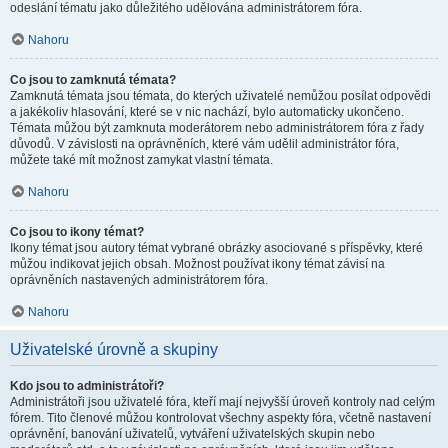
odeslání tématu jako důležitého udělována administrátorem fóra.
Nahoru
Co jsou to zamknutá témata?
Zamknutá témata jsou témata, do kterých uživatelé nemůžou posílat odpovědi
a jakékoliv hlasování, které se v nic nachází, bylo automaticky ukončeno.
Témata můžou být zamknuta moderátorem nebo administrátorem fóra z řady
důvodů. V závislosti na oprávněních, které vám udělil administrátor fóra,
můžete také mít možnost zamykat vlastní témata.
Nahoru
Co jsou to ikony témat?
Ikony témat jsou autory témat vybrané obrázky asociované s příspěvky, které
můžou indikovat jejich obsah. Možnost používat ikony témat závisí na
oprávněních nastavených administrátorem fóra.
Nahoru
Uživatelské úrovně a skupiny
Kdo jsou to administrátoři?
Administrátoři jsou uživatelé fóra, kteří mají nejvyšší úroveň kontroly nad celým
fórem. Tito členové můžou kontrolovat všechny aspekty fóra, včetně nastavení
oprávnění, banování uživatelů, vytváření uživatelských skupin nebo