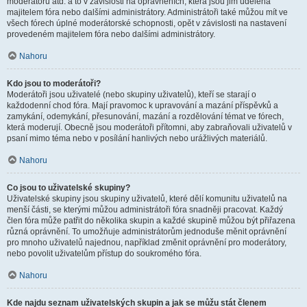
moderátorů atd. a to v závislosti na oprávněních, která jsou jim udělena
majitelem fóra nebo dalšími administrátory. Administrátoři také můžou mít ve
všech fórech úplné moderátorské schopnosti, opět v závislosti na nastavení
provedeném majitelem fóra nebo dalšími administrátory.
Nahoru
Kdo jsou to moderátoři?
Moderátoři jsou uživatelé (nebo skupiny uživatelů), kteří se starají o
každodenní chod fóra. Mají pravomoc k upravování a mazání příspěvků a
zamykání, odemykání, přesunování, mazání a rozdělování témat ve fórech,
která moderují. Obecně jsou moderátoři přítomni, aby zabraňovali uživatelů v
psaní mimo téma nebo v posílání hanlivých nebo urážlivých materiálů.
Nahoru
Co jsou to uživatelské skupiny?
Uživatelské skupiny jsou skupiny uživatelů, které dělí komunitu uživatelů na
menší části, se kterými můžou administrátoři fóra snadněji pracovat. Každý
člen fóra může patřit do několika skupin a každé skupině můžou být přiřazena
různá oprávnění. To umožňuje administrátorům jednoduše měnit oprávnění
pro mnoho uživatelů najednou, například změnit oprávnění pro moderátory,
nebo povolit uživatelům přístup do soukromého fóra.
Nahoru
Kde najdu seznam uživatelských skupin a jak se můžu stát členem