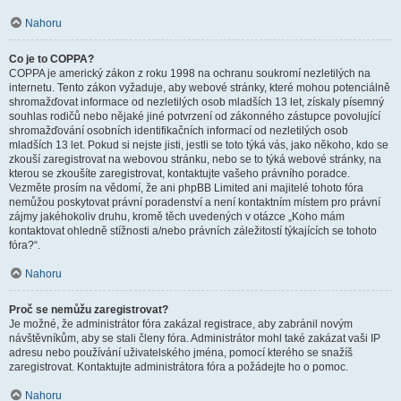
Nahoru
Co je to COPPA?
COPPA je americký zákon z roku 1998 na ochranu soukromí nezletilých na
internetu. Tento zákon vyžaduje, aby webové stránky, které mohou potenciálně
shromažďovat informace od nezletilých osob mladších 13 let, získaly písemný
souhlas rodičů nebo nějaké jiné potvrzení od zákonného zástupce povolující
shromažďování osobních identifikačních informací od nezletilých osob
mladších 13 let. Pokud si nejste jisti, jestli se toto týká vás, jako někoho, kdo se
zkouší zaregistrovat na webovou stránku, nebo se to týká webové stránky, na
kterou se zkoušíte zaregistrovat, kontaktujte vašeho právního poradce.
Vezměte prosím na vědomí, že ani phpBB Limited ani majitelé tohoto fóra
nemůžou poskytovat právní poradenství a není kontaktním místem pro právní
zájmy jakéhokoliv druhu, kromě těch uvedených v otázce „Koho mám
kontaktovat ohledně stížnosti a/nebo právních záležitostí týkajících se tohoto
fóra?“.
Nahoru
Proč se nemůžu zaregistrovat?
Je možné, že administrátor fóra zakázal registrace, aby zabránil novým
návštěvníkům, aby se stali členy fóra. Administrátor mohl také zakázat vaši IP
adresu nebo používání uživatelského jména, pomocí kterého se snažíš
zaregistrovat. Kontaktujte administrátora fóra a požádejte ho o pomoc.
Nahoru