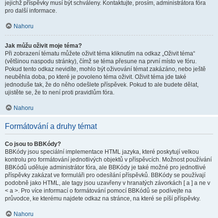
jejichž příspěvky musí být schváleny. Kontaktujte, prosím, administrátora fóra
pro další informace.
Nahoru
Jak můžu oživit moje téma?
Při zobrazení tématu můžete oživit téma kliknutím na odkaz „Oživit téma“
(většinou naspodu stránky), čímž se téma přesune na první místo ve fóru.
Pokud tento odkaz nevidíte, mohlo být oživování témat zakázáno, nebo ještě
neuběhla doba, po které je povoleno téma oživit. Oživit téma jde také
jednoduše tak, že do něho odešlete příspěvek. Pokud to ale budete dělat,
ujistěte se, že to není proti pravidlům fóra.
Nahoru
Formátování a druhy témat
Co jsou to BBKódy?
BBKódy jsou speciální implementace HTML jazyka, které poskytují velkou
kontrolu pro formátování jednotlivých objektů v příspěvcích. Možnost používání
BBKódů uděluje administrátor fóra, ale BBKódy je také možné pro jednotlivé
příspěvky zakázat ve formuláři pro odesílání příspěvků. BBKódy se používají
podobně jako HTML, ale tagy jsou uzavřeny v hranatých závorkách [ a ] a ne v
< a >. Pro více informací o formátování pomocí BBKódů se podívejte na
průvodce, ke kterému najdete odkaz na stránce, na které se píší příspěvky.
Nahoru