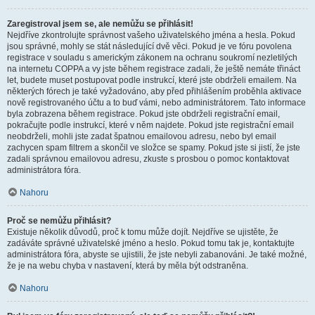
Zaregistroval jsem se, ale nemůžu se přihlásit!
Nejdříve zkontrolujte správnost vašeho uživatelského jména a hesla. Pokud
jsou správné, mohly se stát následující dvě věci. Pokud je ve fóru povolena
registrace v souladu s americkým zákonem na ochranu soukromí nezletilých
na internetu COPPA a vy jste během registrace zadali, že ještě nemáte třináct
let, budete muset postupovat podle instrukcí, které jste obdrželi emailem. Na
některých fórech je také vyžadováno, aby před přihlášením proběhla aktivace
nově registrovaného účtu a to buď vámi, nebo administrátorem. Tato informace
byla zobrazena během registrace. Pokud jste obdrželi registrační email,
pokračujte podle instrukcí, které v něm najdete. Pokud jste registrační email
neobdrželi, mohli jste zadat špatnou emailovou adresu, nebo byl email
zachycen spam filtrem a skončil ve složce se spamy. Pokud jste si jistí, že jste
zadali správnou emailovou adresu, zkuste s prosbou o pomoc kontaktovat
administrátora fóra.
Nahoru
Proč se nemůžu přihlásit?
Existuje několik důvodů, proč k tomu může dojít. Nejdříve se ujistěte, že
zadáváte správné uživatelské jméno a heslo. Pokud tomu tak je, kontaktujte
administrátora fóra, abyste se ujistili, že jste nebyli zabanováni. Je také možné,
že je na webu chyba v nastavení, která by měla být odstraněna.
Nahoru