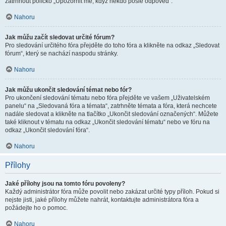
zatrhnout políčko „Upozornit mě, když někdo pošle odpověď“.
Nahoru
Jak můžu začít sledovat určité fórum?
Pro sledování určitého fóra přejděte do toho fóra a klikněte na odkaz „Sledovat
fórum“, který se nachází naspodu stránky.
Nahoru
Jak můžu ukončit sledování témat nebo fór?
Pro ukončení sledování tématu nebo fóra přejděte ve vašem „Uživatelském
panelu“ na „Sledovaná fóra a témata“, zatrhněte témata a fóra, která nechcete
nadále sledovat a klikněte na tlačítko „Ukončit sledování označených“. Můžete
také kliknout v tématu na odkaz „Ukončit sledování tématu“ nebo ve fóru na
odkaz „Ukončit sledování fóra“.
Nahoru
Přílohy
Jaké přílohy jsou na tomto fóru povoleny?
Každý administrátor fóra může povolit nebo zakázat určité typy příloh. Pokud si
nejste jisti, jaké přílohy můžete nahrát, kontaktujte administrátora fóra a
požádejte ho o pomoc.
Nahoru