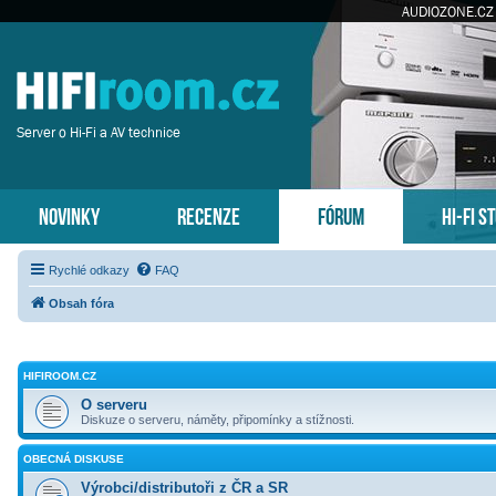
AUDIOZONE.CZ
Server o Hi-Fi a AV technice
NOVINKY
RECENZE
FÓRUM
HI-FI S
Rychlé odkazy
FAQ
Obsah fóra
HIFIROOM.CZ
O serveru
Diskuze o serveru, náměty, připomínky a stížnosti.
OBECNÁ DISKUSE
Výrobci/distributoři z ČR a SR