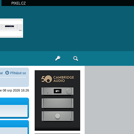
PIXEL.CZ
at
Přihlásit se
je 08 srp 2026 16:26