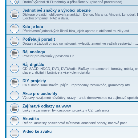
Drobní výrobci Hi-Fi techniky a příslušenství (placená prezentace)
Jednotlivé značky a výrobci obecně
Diskuse o vašich oblíbených značkách. Denon, Marantz, Vincent, Lyngdorf,
Electrocompaniet, NAD a další.
Kdo je kdo
Představení jednotlivých členů fóra, jejich aparatur, oblíbené muziky atd.
Potřebuji poradit
Dotazy a žádosti o radu co nakoupit, vylepšit, změnit ve vašich sestavách, ...
Ráj analogu
Prostor pro milovníky poslechu LP
Ráj digitálu
CD, SACD, HDCD, DVD, DVDAudio, BluRay, streamovaní, formáty, média, onl
playery, digitální knižnice a vše kolem digitálu
DIY projekty
Co si doma sami stavíte, pájíte - reprobedny, zesilovače, gramofony atd.
Akce pro audiofily
Výstavy, vzájemné návštěvy, srazy - aneb domluvme se na zajímavé společ
Zajímavé odkazy na www
Linky na zajímavé HiFi časopisy, projekty v CZ i zahraničí
Akustika
Řešení akustiky poslechové místnosti, akustické panely, basové pasti.
Video ke zvuku