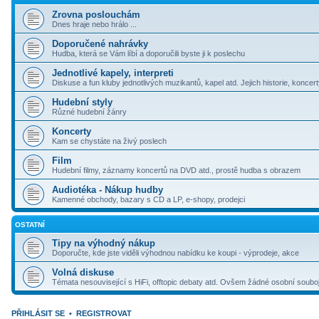
Zrovna poslouchám
Dnes hraje nebo hrálo ...
Doporučené nahrávky
Hudba, která se Vám líbí a doporučili byste ji k poslechu
Jednotlivé kapely, interpreti
Diskuse a fun kluby jednotlivých muzikantů, kapel atd. Jejich historie, koncer
Hudební styly
Různé hudební žánry
Koncerty
Kam se chystáte na živý poslech
Film
Hudební filmy, záznamy koncertů na DVD atd., prostě hudba s obrazem
Audiotéka - Nákup hudby
Kamenné obchody, bazary s CD a LP, e-shopy, prodejci
OSTATNÍ
Tipy na výhodný nákup
Doporučte, kde jste viděli výhodnou nabídku ke koupi - výprodeje, akce
Volná diskuse
Témata nesouvisející s HiFi, offtopic debaty atd. Ovšem žádné osobní souboj
PŘIHLÁSIT SE
•
REGISTROVAT