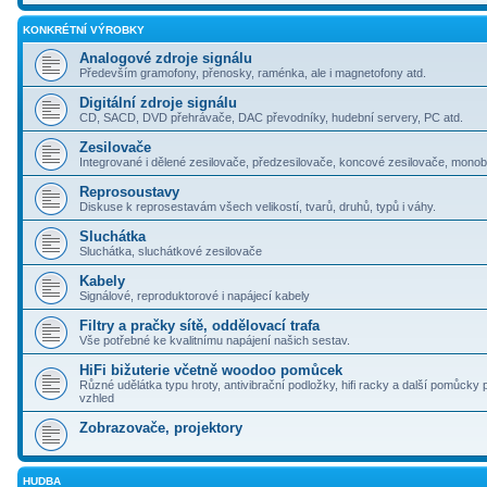
KONKRÉTNÍ VÝROBKY
Analogové zdroje signálu
Především gramofony, přenosky, raménka, ale i magnetofony atd.
Digitální zdroje signálu
CD, SACD, DVD přehrávače, DAC převodníky, hudební servery, PC atd.
Zesilovače
Integrované i dělené zesilovače, předzesilovače, koncové zesilovače, monoblo
Reprosoustavy
Diskuse k reprosestavám všech velikostí, tvarů, druhů, typů i váhy.
Sluchátka
Sluchátka, sluchátkové zesilovače
Kabely
Signálové, reproduktorové i napájecí kabely
Filtry a pračky sítě, oddělovací trafa
Vše potřebné ke kvalitnímu napájení našich sestav.
HiFi bižuterie včetně woodoo pomůcek
Různé udělátka typu hroty, antivibrační podložky, hifi racky a další pomůcky 
vzhled
Zobrazovače, projektory
HUDBA