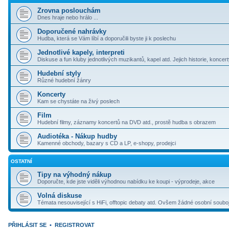
Zrovna poslouchám
Dnes hraje nebo hrálo ...
Doporučené nahrávky
Hudba, která se Vám líbí a doporučili byste ji k poslechu
Jednotlivé kapely, interpreti
Diskuse a fun kluby jednotlivých muzikantů, kapel atd. Jejich historie, koncer
Hudební styly
Různé hudební žánry
Koncerty
Kam se chystáte na živý poslech
Film
Hudební filmy, záznamy koncertů na DVD atd., prostě hudba s obrazem
Audiotéka - Nákup hudby
Kamenné obchody, bazary s CD a LP, e-shopy, prodejci
OSTATNÍ
Tipy na výhodný nákup
Doporučte, kde jste viděli výhodnou nabídku ke koupi - výprodeje, akce
Volná diskuse
Témata nesouvisející s HiFi, offtopic debaty atd. Ovšem žádné osobní souboj
PŘIHLÁSIT SE
•
REGISTROVAT