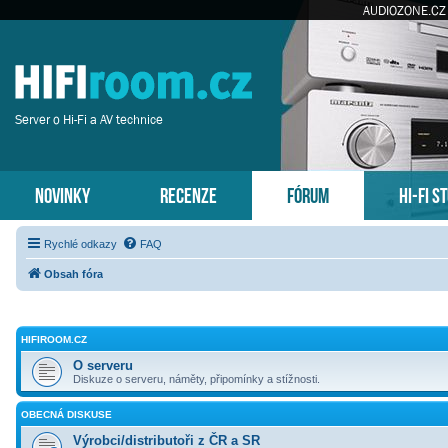
AUDIOZONE.CZ
Server o Hi-Fi a AV technice
NOVINKY
RECENZE
FÓRUM
HI-FI S
Rychlé odkazy
FAQ
Obsah fóra
HIFIROOM.CZ
O serveru
Diskuze o serveru, náměty, připomínky a stížnosti.
OBECNÁ DISKUSE
Výrobci/distributoři z ČR a SR