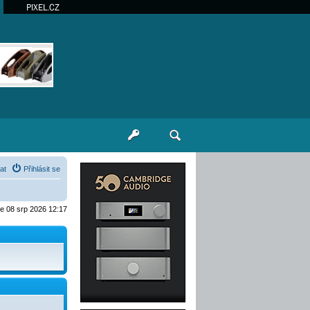
PIXEL.CZ
at
Přihlásit se
je 08 srp 2026 12:17