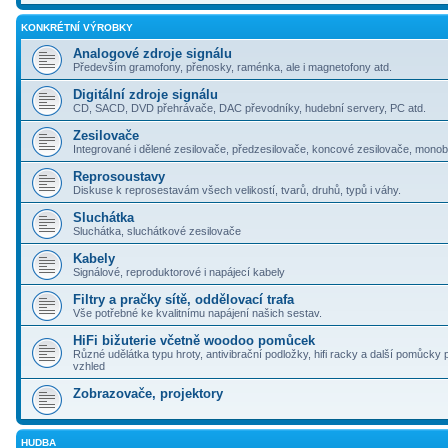
KONKRÉTNÍ VÝROBKY
Analogové zdroje signálu
Především gramofony, přenosky, raménka, ale i magnetofony atd.
Digitální zdroje signálu
CD, SACD, DVD přehrávače, DAC převodníky, hudební servery, PC atd.
Zesilovače
Integrované i dělené zesilovače, předzesilovače, koncové zesilovače, monoblo
Reprosoustavy
Diskuse k reprosestavám všech velikostí, tvarů, druhů, typů i váhy.
Sluchátka
Sluchátka, sluchátkové zesilovače
Kabely
Signálové, reproduktorové i napájecí kabely
Filtry a pračky sítě, oddělovací trafa
Vše potřebné ke kvalitnímu napájení našich sestav.
HiFi bižuterie včetně woodoo pomůcek
Různé udělátka typu hroty, antivibrační podložky, hifi racky a další pomůcky 
vzhled
Zobrazovače, projektory
HUDBA