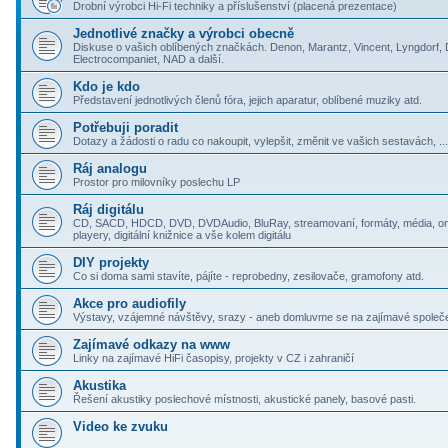
Drobní výrobci Hi-Fi techniky a příslušenství (placená prezentace)
Jednotlivé značky a výrobci obecně
Diskuse o vašich oblíbených značkách. Denon, Marantz, Vincent, Lyngdorf,
Electrocompaniet, NAD a další.
Kdo je kdo
Představení jednotlivých členů fóra, jejich aparatur, oblíbené muziky atd.
Potřebuji poradit
Dotazy a žádosti o radu co nakoupit, vylepšit, změnit ve vašich sestavách, ...
Ráj analogu
Prostor pro milovníky poslechu LP
Ráj digitálu
CD, SACD, HDCD, DVD, DVDAudio, BluRay, streamovaní, formáty, média, onl
playery, digitální knižnice a vše kolem digitálu
DIY projekty
Co si doma sami stavíte, pájíte - reprobedny, zesilovače, gramofony atd.
Akce pro audiofily
Výstavy, vzájemné návštěvy, srazy - aneb domluvme se na zajímavé společ
Zajímavé odkazy na www
Linky na zajímavé HiFi časopisy, projekty v CZ i zahraničí
Akustika
Řešení akustiky poslechové místnosti, akustické panely, basové pasti.
Video ke zvuku