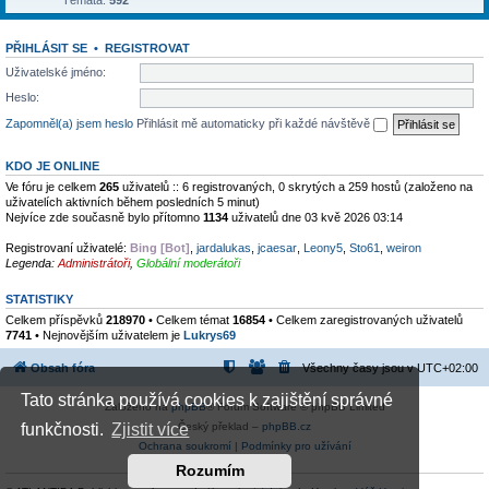
Témata:
592
PŘIHLÁSIT SE
•
REGISTROVAT
Uživatelské jméno:
Heslo:
Zapomněl(a) jsem heslo
Přihlásit mě automaticky při každé návštěvě
KDO JE ONLINE
Ve fóru je celkem
265
uživatelů :: 6 registrovaných, 0 skrytých a 259 hostů (založeno na
uživatelích aktivních během posledních 5 minut)
Nejvíce zde současně bylo přítomno
1134
uživatelů dne 03 kvě 2026 03:14
Registrovaní uživatelé:
Bing [Bot]
,
jardalukas
,
jcaesar
,
Leony5
,
Sto61
,
weiron
Legenda:
Administrátoři
,
Globální moderátoři
STATISTIKY
Celkem příspěvků
218970
• Celkem témat
16854
• Celkem zaregistrovaných uživatelů
7741
• Nejnovějším uživatelem je
Lukrys69
Obsah fóra
Všechny časy jsou v
UTC+02:00
Tato stránka používá cookies k zajištění správné
Založeno na
phpBB
® Forum Software © phpBB Limited
Český překlad –
phpBB.cz
funkčnosti.
Zjistit více
Ochrana soukromí
|
Podmínky pro užívání
Rozumím