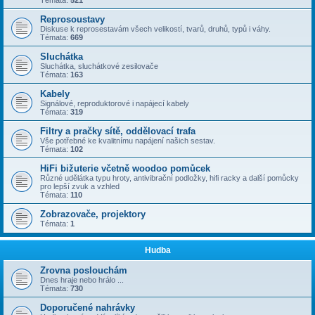
Témata:
521
Reprosoustavy
Diskuse k reprosestavám všech velikostí, tvarů, druhů, typů i váhy.
Témata:
669
Sluchátka
Sluchátka, sluchátkové zesilovače
Témata:
163
Kabely
Signálové, reproduktorové i napájecí kabely
Témata:
319
Filtry a pračky sítě, oddělovací trafa
Vše potřebné ke kvalitnímu napájení našich sestav.
Témata:
102
HiFi bižuterie včetně woodoo pomůcek
Různé udělátka typu hroty, antivibrační podložky, hifi racky a další pomůcky
pro lepší zvuk a vzhled
Témata:
110
Zobrazovače, projektory
Témata:
1
Hudba
Zrovna poslouchám
Dnes hraje nebo hrálo ...
Témata:
730
Doporučené nahrávky