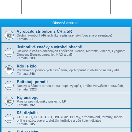
Obecná diskuse
Výrobci/distributoři z ČR a SR
Drobní výrobci Hi-Fi techniky a příslušenství (placená prezentace)
Témata:
21
Jednotlivé značky a výrobci obecně
Diskuse o vašich oblíbených značkách. Denon, Marantz, Vincent, Lyngdorf,
Densen, Electrocompaniet, NAD a další.
Témata:
303
Kdo je kdo
Představení jednotlivých členů fóra, jejich aparatur, oblíbené muziky atd.
Témata:
246
Potřebuji poradit
Dotazy a žádosti o radu co nakoupit, vylepšit, změnit ve vašich sestavách, ...
Témata:
3228
Ráj analogu
Prostor pro milovníky poslechu LP
Témata:
792
Ráj digitálu
CD, SACD, HDCD, DVD, DVDAudio, BluRay, streamovaní, formáty, média,
online služby, playery, digitální knižnice a vše kolem digitálu
Témata:
205