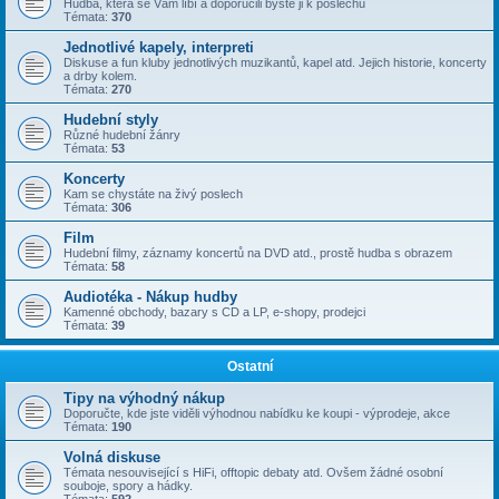
Hudba, která se Vám líbí a doporučili byste ji k poslechu
Témata:
370
Jednotlivé kapely, interpreti
Diskuse a fun kluby jednotlivých muzikantů, kapel atd. Jejich historie, koncerty
a drby kolem.
Témata:
270
Hudební styly
Různé hudební žánry
Témata:
53
Koncerty
Kam se chystáte na živý poslech
Témata:
306
Film
Hudební filmy, záznamy koncertů na DVD atd., prostě hudba s obrazem
Témata:
58
Audiotéka - Nákup hudby
Kamenné obchody, bazary s CD a LP, e-shopy, prodejci
Témata:
39
Ostatní
Tipy na výhodný nákup
Doporučte, kde jste viděli výhodnou nabídku ke koupi - výprodeje, akce
Témata:
190
Volná diskuse
Témata nesouvisející s HiFi, offtopic debaty atd. Ovšem žádné osobní
souboje, spory a hádky.