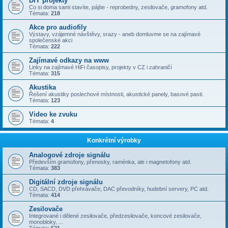
DIY projekty
Co si doma sami stavíte, pájíte - reprobedny, zesilovače, gramofony atd.
Témata:
218
Akce pro audiofily
Výstavy, vzájemné návštěvy, srazy - aneb domluvme se na zajímavé
společenské akci
Témata:
222
Zajímavé odkazy na www
Linky na zajímavé HiFi časopisy, projekty v CZ i zahraničí
Témata:
315
Akustika
Řešení akustiky poslechové místnosti, akustické panely, basové pasti.
Témata:
123
Video ke zvuku
Témata:
4
Konkrétní výrobky
Analogové zdroje signálu
Především gramofony, přenosky, raménka, ale i magnetofony atd.
Témata:
383
Digitální zdroje signálu
CD, SACD, DVD přehrávače, DAC převodníky, hudební servery, PC atd.
Témata:
414
Zesilovače
Integrované i dělené zesilovače, předzesilovače, koncové zesilovače,
monobloky, ...