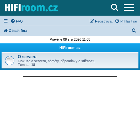
Server o Hi-Fi a AV technice
FAQ
Registrovat
Přihlásit se
H
Obsah fóra
l
Právě je 09 srp 2026 11:03
e
HIFIroom.cz
d
O serveru
a
Diskuze o serveru, náměty, připomínky a stížnosti.
Témata:
18
t