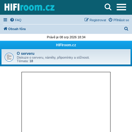
Server o Hi-Fi a AV technice
FAQ
Registrovat
Přihlásit se
H
Obsah fóra
l
Právě je 08 srp 2026 18:34
e
HIFIroom.cz
d
O serveru
a
Diskuze o serveru, náměty, připomínky a stížnosti.
Témata:
18
t