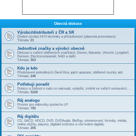
Obecná diskuse
Výrobci/distributoři z ČR a SR
Drobní výrobci Hi-Fi techniky a příslušenství (placená prezentace)
Témata:
21
Jednotlivé značky a výrobci obecně
Diskuse o vašich oblíbených značkách. Denon, Marantz, Vincent, Lyngdorf,
Densen, Electrocompaniet, NAD a další.
Témata:
303
Kdo je kdo
Představení jednotlivých členů fóra, jejich aparatur, oblíbené muziky atd.
Témata:
246
Potřebuji poradit
Dotazy a žádosti o radu co nakoupit, vylepšit, změnit ve vašich sestavách, ...
Témata:
3228
Ráj analogu
Prostor pro milovníky poslechu LP
Témata:
792
Ráj digitálu
CD, SACD, HDCD, DVD, DVDAudio, BluRay, streamovaní, formáty, média,
online služby, playery, digitální knižnice a vše kolem digitálu
Témata:
205