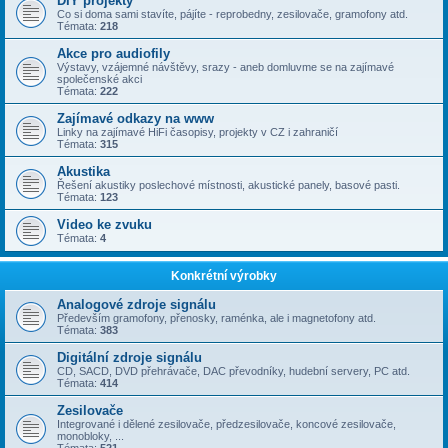
DIY projekty
Co si doma sami stavíte, pájíte - reprobedny, zesilovače, gramofony atd.
Témata:
218
Akce pro audiofily
Výstavy, vzájemné návštěvy, srazy - aneb domluvme se na zajímavé
společenské akci
Témata:
222
Zajímavé odkazy na www
Linky na zajímavé HiFi časopisy, projekty v CZ i zahraničí
Témata:
315
Akustika
Řešení akustiky poslechové místnosti, akustické panely, basové pasti.
Témata:
123
Video ke zvuku
Témata:
4
Konkrétní výrobky
Analogové zdroje signálu
Především gramofony, přenosky, raménka, ale i magnetofony atd.
Témata:
383
Digitální zdroje signálu
CD, SACD, DVD přehrávače, DAC převodníky, hudební servery, PC atd.
Témata:
414
Zesilovače
Integrované i dělené zesilovače, předzesilovače, koncové zesilovače,
monobloky, ...