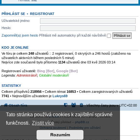
Témata:
592
PŘIHLÁSIT SE
•
REGISTROVAT
Uživatelské jméno:
Heslo:
Zapomněl(a) jsem heslo
Přihlásit mě automaticky při každé návštěvě
KDO JE ONLINE
Ve fóru je celkem
248
uživatelů :: 2 registrovaní, 0 skrytých a 246 hostů (založeno na
uživatelích aktivních během posledních 5 minut)
Nejvíce zde současně bylo přítomno
1134
uživatelů dne 03 kvě 2026 03:14
Registrovaní uživatelé:
Bing [Bot]
,
Google [Bot]
Legenda:
Administrátoři
,
Globální moderátoři
STATISTIKY
Celkem příspěvků
218956
• Celkem témat
16853
• Celkem zaregistrovaných uživatelů
7741
• Nejnovějším uživatelem je
Lukrys69
Obsah fóra
Všechny časy jsou v
UTC+02:00
Tato stránka používá cookies k zajištění správné
Založeno na
phpBB
® Forum Software © phpBB Limited
Český překlad –
phpBB.cz
funkčnosti.
Zjistit více
Ochrana soukromí
|
Podmínky pro užívání
Rozumím