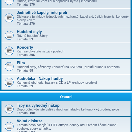
Hudba, která se Vám líbí a doporučili byste ji k poslechu
Témata:
370
Jednotlivé kapely, interpreti
Diskuse a fun kluby jednotlivých muzikantů, kapel atd. Jejich historie, koncerty
a drby kolem.
Témata:
270
Hudební styly
Různé hudební žánry
Témata:
53
Koncerty
Kam se chystáte na živý poslech
Témata:
306
Film
Hudební filmy, záznamy koncertů na DVD atd., prostě hudba s obrazem
Témata:
58
Audiotéka - Nákup hudby
Kamenné obchody, bazary s CD a LP, e-shopy, prodejci
Témata:
39
Ostatní
Tipy na výhodný nákup
Doporučte, kde jste viděli výhodnou nabídku ke koupi - výprodeje, akce
Témata:
190
Volná diskuse
Témata nesouvisející s HiFi, offtopic debaty atd. Ovšem žádné osobní
souboje, spory a hádky.