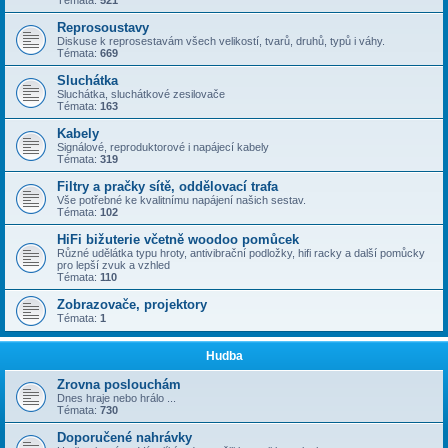
Témata:
521
Reprosoustavy
Diskuse k reprosestavám všech velikostí, tvarů, druhů, typů i váhy.
Témata:
669
Sluchátka
Sluchátka, sluchátkové zesilovače
Témata:
163
Kabely
Signálové, reproduktorové i napájecí kabely
Témata:
319
Filtry a pračky sítě, oddělovací trafa
Vše potřebné ke kvalitnímu napájení našich sestav.
Témata:
102
HiFi bižuterie včetně woodoo pomůcek
Různé udělátka typu hroty, antivibrační podložky, hifi racky a další pomůcky
pro lepší zvuk a vzhled
Témata:
110
Zobrazovače, projektory
Témata:
1
Hudba
Zrovna poslouchám
Dnes hraje nebo hrálo ...
Témata:
730
Doporučené nahrávky