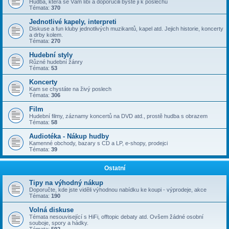
Hudba, která se Vám líbí a doporučili byste ji k poslechu
Témata:
370
Jednotlivé kapely, interpreti
Diskuse a fun kluby jednotlivých muzikantů, kapel atd. Jejich historie, koncerty
a drby kolem.
Témata:
270
Hudební styly
Různé hudební žánry
Témata:
53
Koncerty
Kam se chystáte na živý poslech
Témata:
306
Film
Hudební filmy, záznamy koncertů na DVD atd., prostě hudba s obrazem
Témata:
58
Audiotéka - Nákup hudby
Kamenné obchody, bazary s CD a LP, e-shopy, prodejci
Témata:
39
Ostatní
Tipy na výhodný nákup
Doporučte, kde jste viděli výhodnou nabídku ke koupi - výprodeje, akce
Témata:
190
Volná diskuse
Témata nesouvisející s HiFi, offtopic debaty atd. Ovšem žádné osobní
souboje, spory a hádky.