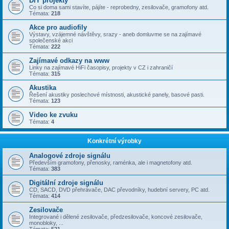
DIY projekty
Co si doma sami stavíte, pájíte - reprobedny, zesilovače, gramofony atd.
Témata:
218
Akce pro audiofily
Výstavy, vzájemné návštěvy, srazy - aneb domluvme se na zajímavé
společenské akci
Témata:
222
Zajímavé odkazy na www
Linky na zajímavé HiFi časopisy, projekty v CZ i zahraničí
Témata:
315
Akustika
Řešení akustiky poslechové místnosti, akustické panely, basové pasti.
Témata:
123
Video ke zvuku
Témata:
4
Konkrétní výrobky
Analogové zdroje signálu
Především gramofony, přenosky, raménka, ale i magnetofony atd.
Témata:
383
Digitální zdroje signálu
CD, SACD, DVD přehrávače, DAC převodníky, hudební servery, PC atd.
Témata:
414
Zesilovače
Integrované i dělené zesilovače, předzesilovače, koncové zesilovače,
monobloky, ...