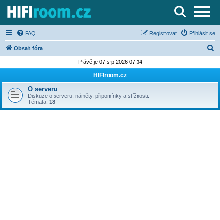
Server o Hi-Fi a AV technice
FAQ
Registrovat
Přihlásit se
H
Obsah fóra
l
Právě je 07 srp 2026 07:34
e
HIFIroom.cz
d
O serveru
a
Diskuze o serveru, náměty, připomínky a stížnosti.
Témata:
18
t