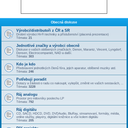
Obecná diskuse
Výrobci/distributoři z ČR a SR
Drobní výrobci Hi-Fi techniky a příslušenství (placená prezentace)
Témata:
21
Jednotlivé značky a výrobci obecně
Diskuse o vašich oblíbených značkách. Denon, Marantz, Vincent, Lyngdorf,
Densen, Electrocompaniet, NAD a další.
Témata:
303
Kdo je kdo
Představení jednotlivých členů fóra, jejich aparatur, oblíbené muziky atd.
Témata:
246
Potřebuji poradit
Dotazy a žádosti o radu co nakoupit, vylepšit, změnit ve vašich sestavách, ...
Témata:
3228
Ráj analogu
Prostor pro milovníky poslechu LP
Témata:
792
Ráj digitálu
CD, SACD, HDCD, DVD, DVDAudio, BluRay, streamovaní, formáty, média,
online služby, playery, digitální knižnice a vše kolem digitálu
Témata:
205