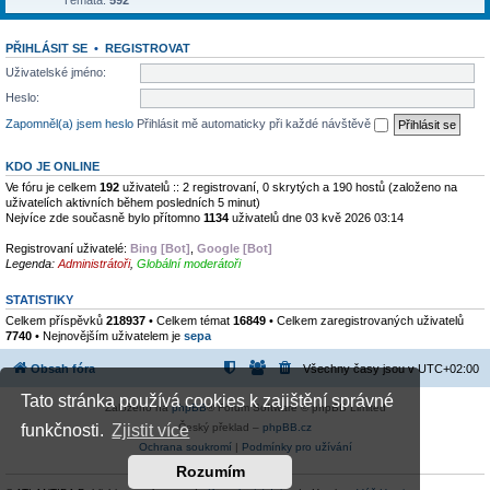
Témata:
592
PŘIHLÁSIT SE
•
REGISTROVAT
Uživatelské jméno:
Heslo:
Zapomněl(a) jsem heslo
Přihlásit mě automaticky při každé návštěvě
KDO JE ONLINE
Ve fóru je celkem
192
uživatelů :: 2 registrovaní, 0 skrytých a 190 hostů (založeno na
uživatelích aktivních během posledních 5 minut)
Nejvíce zde současně bylo přítomno
1134
uživatelů dne 03 kvě 2026 03:14
Registrovaní uživatelé:
Bing [Bot]
,
Google [Bot]
Legenda:
Administrátoři
,
Globální moderátoři
STATISTIKY
Celkem příspěvků
218937
• Celkem témat
16849
• Celkem zaregistrovaných uživatelů
7740
• Nejnovějším uživatelem je
sepa
Obsah fóra
Všechny časy jsou v
UTC+02:00
Tato stránka používá cookies k zajištění správné
Založeno na
phpBB
® Forum Software © phpBB Limited
Český překlad –
phpBB.cz
funkčnosti.
Zjistit více
Ochrana soukromí
|
Podmínky pro užívání
Rozumím