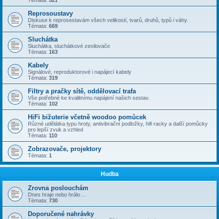
Témata:
521
Reprosoustavy
Diskuse k reprosestavám všech velikostí, tvarů, druhů, typů i váhy.
Témata:
669
Sluchátka
Sluchátka, sluchátkové zesilovače
Témata:
163
Kabely
Signálové, reproduktorové i napájecí kabely
Témata:
319
Filtry a pračky sítě, oddělovací trafa
Vše potřebné ke kvalitnímu napájení našich sestav.
Témata:
102
HiFi bižuterie včetně woodoo pomůcek
Různé udělátka typu hroty, antivibrační podložky, hifi racky a další pomůcky
pro lepší zvuk a vzhled
Témata:
110
Zobrazovače, projektory
Témata:
1
Hudba
Zrovna poslouchám
Dnes hraje nebo hrálo ...
Témata:
730
Doporučené nahrávky