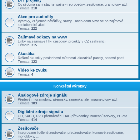
DIY projekty
Co si doma sami stavíte, pájíte - reprobedny, zesilovače, gramofony atd.
Témata:
218
Akce pro audiofily
Výstavy, vzájemné návštěvy, srazy - aneb domluvme se na zajímavé
společenské akci
Témata:
222
Zajímavé odkazy na www
Linky na zajímavé HiFi časopisy, projekty v CZ i zahraničí
Témata:
315
Akustika
Řešení akustiky poslechové místnosti, akustické panely, basové pasti.
Témata:
123
Video ke zvuku
Témata:
4
Konkrétní výrobky
Analogové zdroje signálu
Především gramofony, přenosky, raménka, ale i magnetofony atd.
Témata:
383
Digitální zdroje signálu
CD, SACD, DVD přehrávače, DAC převodníky, hudební servery, PC atd.
Témata:
414
Zesilovače
Integrované i dělené zesilovače, předzesilovače, koncové zesilovače,
monobloky, ...