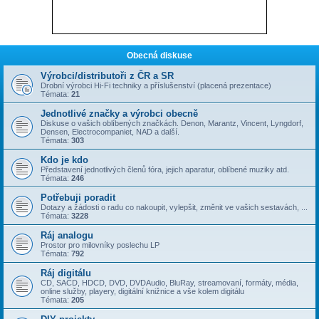
Obecná diskuse
Výrobci/distributoři z ČR a SR
Drobní výrobci Hi-Fi techniky a příslušenství (placená prezentace)
Témata:
21
Jednotlivé značky a výrobci obecně
Diskuse o vašich oblíbených značkách. Denon, Marantz, Vincent, Lyngdorf,
Densen, Electrocompaniet, NAD a další.
Témata:
303
Kdo je kdo
Představení jednotlivých členů fóra, jejich aparatur, oblíbené muziky atd.
Témata:
246
Potřebuji poradit
Dotazy a žádosti o radu co nakoupit, vylepšit, změnit ve vašich sestavách, ...
Témata:
3228
Ráj analogu
Prostor pro milovníky poslechu LP
Témata:
792
Ráj digitálu
CD, SACD, HDCD, DVD, DVDAudio, BluRay, streamovaní, formáty, média,
online služby, playery, digitální knižnice a vše kolem digitálu
Témata:
205