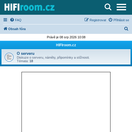
Server o Hi-Fi a AV technice
FAQ
Registrovat
Přihlásit se
H
Obsah fóra
l
Právě je 08 srp 2026 10:08
e
HIFIroom.cz
d
O serveru
a
Diskuze o serveru, náměty, připomínky a stížnosti.
Témata:
18
t