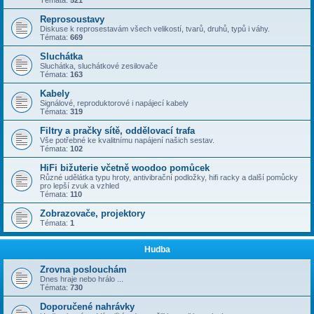
Témata:
521
Reprosoustavy
Diskuse k reprosestavám všech velikostí, tvarů, druhů, typů i váhy.
Témata:
669
Sluchátka
Sluchátka, sluchátkové zesilovače
Témata:
163
Kabely
Signálové, reproduktorové i napájecí kabely
Témata:
319
Filtry a pračky sítě, oddělovací trafa
Vše potřebné ke kvalitnímu napájení našich sestav.
Témata:
102
HiFi bižuterie včetně woodoo pomůcek
Různé udělátka typu hroty, antivibrační podložky, hifi racky a další pomůcky
pro lepší zvuk a vzhled
Témata:
110
Zobrazovače, projektory
Témata:
1
Hudba
Zrovna poslouchám
Dnes hraje nebo hrálo ...
Témata:
730
Doporučené nahrávky