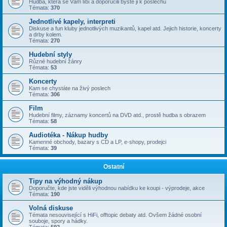
Hudba, která se Vám líbí a doporučili byste ji k poslechu
Témata:
370
Jednotlivé kapely, interpreti
Diskuse a fun kluby jednotlivých muzikantů, kapel atd. Jejich historie, koncerty
a drby kolem.
Témata:
270
Hudební styly
Různé hudební žánry
Témata:
53
Koncerty
Kam se chystáte na živý poslech
Témata:
306
Film
Hudební filmy, záznamy koncertů na DVD atd., prostě hudba s obrazem
Témata:
58
Audiotéka - Nákup hudby
Kamenné obchody, bazary s CD a LP, e-shopy, prodejci
Témata:
39
Ostatní
Tipy na výhodný nákup
Doporučte, kde jste viděli výhodnou nabídku ke koupi - výprodeje, akce
Témata:
190
Volná diskuse
Témata nesouvisející s HiFi, offtopic debaty atd. Ovšem žádné osobní
souboje, spory a hádky.