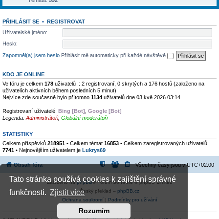
Témata:
592
PŘIHLÁSIT SE
•
REGISTROVAT
Uživatelské jméno:
Heslo:
Zapomněl(a) jsem heslo
Přihlásit mě automaticky při každé návštěvě
KDO JE ONLINE
Ve fóru je celkem
178
uživatelů :: 2 registrovaní, 0 skrytých a 176 hostů (založeno na
uživatelích aktivních během posledních 5 minut)
Nejvíce zde současně bylo přítomno
1134
uživatelů dne 03 kvě 2026 03:14
Registrovaní uživatelé:
Bing [Bot]
,
Google [Bot]
Legenda:
Administrátoři
,
Globální moderátoři
STATISTIKY
Celkem příspěvků
218951
• Celkem témat
16853
• Celkem zaregistrovaných uživatelů
7741
• Nejnovějším uživatelem je
Lukrys69
Obsah fóra
Všechny časy jsou v
UTC+02:00
Tato stránka používá cookies k zajištění správné
Založeno na
phpBB
® Forum Software © phpBB Limited
Český překlad –
phpBB.cz
funkčnosti.
Zjistit více
Ochrana soukromí
|
Podmínky pro užívání
Rozumím