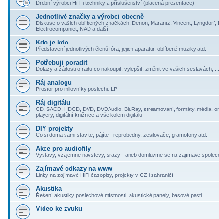
Drobní výrobci Hi-Fi techniky a příslušenství (placená prezentace)
Jednotlivé značky a výrobci obecně
Diskuse o vašich oblíbených značkách. Denon, Marantz, Vincent, Lyngdorf,
Electrocompaniet, NAD a další.
Kdo je kdo
Představení jednotlivých členů fóra, jejich aparatur, oblíbené muziky atd.
Potřebuji poradit
Dotazy a žádosti o radu co nakoupit, vylepšit, změnit ve vašich sestavách, ...
Ráj analogu
Prostor pro milovníky poslechu LP
Ráj digitálu
CD, SACD, HDCD, DVD, DVDAudio, BluRay, streamovaní, formáty, média, onl
playery, digitální knižnice a vše kolem digitálu
DIY projekty
Co si doma sami stavíte, pájíte - reprobedny, zesilovače, gramofony atd.
Akce pro audiofily
Výstavy, vzájemné návštěvy, srazy - aneb domluvme se na zajímavé společ
Zajímavé odkazy na www
Linky na zajímavé HiFi časopisy, projekty v CZ i zahraničí
Akustika
Řešení akustiky poslechové místnosti, akustické panely, basové pasti.
Video ke zvuku