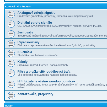
KONKRÉTNÍ VÝROBKY
Analogové zdroje signálu
Především gramofony, přenosky, raménka, ale i magnetofony atd.
Digitální zdroje signálu
CD, SACD, DVD přehrávače, DAC převodníky, hudební servery, PC atd.
Zesilovače
Integrované i dělené zesilovače, předzesilovače, koncové zesilovače, monoblo
Reprosoustavy
Diskuse k reprosestavám všech velikostí, tvarů, druhů, typů i váhy.
Sluchátka
Sluchátka, sluchátkové zesilovače
Kabely
Signálové, reproduktorové i napájecí kabely
Filtry a pračky sítě, oddělovací trafa
Vše potřebné ke kvalitnímu napájení našich sestav.
HiFi bižuterie včetně woodoo pomůcek
Různé udělátka typu hroty, antivibrační podložky, hifi racky a další pomůcky 
vzhled
Zobrazovače, projektory
HUDBA