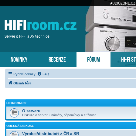
AUDIOZONE.CZ
Server o Hi-Fi a AV technice
NOVINKY
RECENZE
FÓRUM
HI-FI S
Rychlé odkazy
FAQ
Obsah fóra
HIFIROOM.CZ
O serveru
Diskuze o serveru, náměty, připomínky a stížnosti.
OBECNÁ DISKUSE
Výrobci/distributoři z ČR a SR