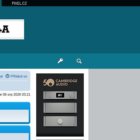
PIXEL.CZ
at
Přihlásit se
je 06 srp 2026 03:21