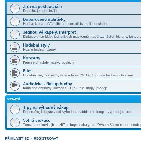
Zrovna poslouchám
Dnes hraje nebo hrálo ...
Doporučené nahrávky
Hudba, která se Vám líbí a doporučili byste ji k poslechu
Jednotlivé kapely, interpreti
Diskuse a fun kluby jednotlivých muzikantů, kapel atd. Jejich historie, koncer
Hudební styly
Různé hudební žánry
Koncerty
Kam se chystáte na živý poslech
Film
Hudební filmy, záznamy koncertů na DVD atd., prostě hudba s obrazem
Audiotéka - Nákup hudby
Kamenné obchody, bazary s CD a LP, e-shopy, prodejci
OSTATNÍ
Tipy na výhodný nákup
Doporučte, kde jste viděli výhodnou nabídku ke koupi - výprodeje, akce
Volná diskuse
Témata nesouvisející s HiFi, offtopic debaty atd. Ovšem žádné osobní souboj
PŘIHLÁSIT SE
•
REGISTROVAT