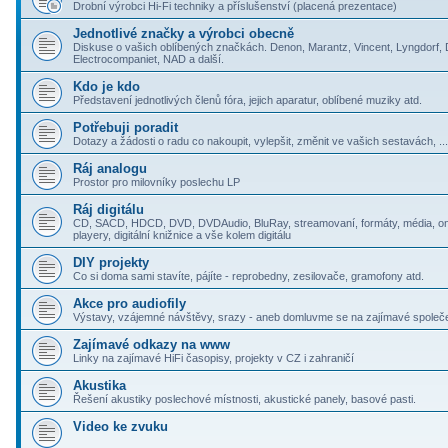
Drobní výrobci Hi-Fi techniky a příslušenství (placená prezentace)
Jednotlivé značky a výrobci obecně
Diskuse o vašich oblíbených značkách. Denon, Marantz, Vincent, Lyngdorf,
Electrocompaniet, NAD a další.
Kdo je kdo
Představení jednotlivých členů fóra, jejich aparatur, oblíbené muziky atd.
Potřebuji poradit
Dotazy a žádosti o radu co nakoupit, vylepšit, změnit ve vašich sestavách, ...
Ráj analogu
Prostor pro milovníky poslechu LP
Ráj digitálu
CD, SACD, HDCD, DVD, DVDAudio, BluRay, streamovaní, formáty, média, onl
playery, digitální knižnice a vše kolem digitálu
DIY projekty
Co si doma sami stavíte, pájíte - reprobedny, zesilovače, gramofony atd.
Akce pro audiofily
Výstavy, vzájemné návštěvy, srazy - aneb domluvme se na zajímavé společ
Zajímavé odkazy na www
Linky na zajímavé HiFi časopisy, projekty v CZ i zahraničí
Akustika
Řešení akustiky poslechové místnosti, akustické panely, basové pasti.
Video ke zvuku