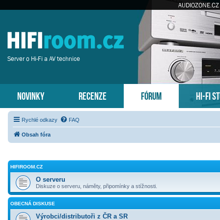
AUDIOZONE.CZ
Server o Hi-Fi a AV technice
NOVINKY
RECENZE
FÓRUM
HI-FI S
Rychlé odkazy
FAQ
Obsah fóra
HIFIROOM.CZ
O serveru
Diskuze o serveru, náměty, připomínky a stížnosti.
OBECNÁ DISKUSE
Výrobci/distributoři z ČR a SR