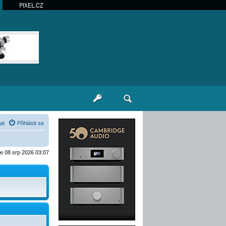
PIXEL.CZ
at
Přihlásit se
je 08 srp 2026 03:07