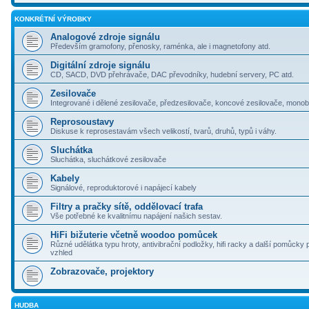
KONKRÉTNÍ VÝROBKY
Analogové zdroje signálu
Především gramofony, přenosky, raménka, ale i magnetofony atd.
Digitální zdroje signálu
CD, SACD, DVD přehrávače, DAC převodníky, hudební servery, PC atd.
Zesilovače
Integrované i dělené zesilovače, předzesilovače, koncové zesilovače, monoblo
Reprosoustavy
Diskuse k reprosestavám všech velikostí, tvarů, druhů, typů i váhy.
Sluchátka
Sluchátka, sluchátkové zesilovače
Kabely
Signálové, reproduktorové i napájecí kabely
Filtry a pračky sítě, oddělovací trafa
Vše potřebné ke kvalitnímu napájení našich sestav.
HiFi bižuterie včetně woodoo pomůcek
Různé udělátka typu hroty, antivibrační podložky, hifi racky a další pomůcky 
vzhled
Zobrazovače, projektory
HUDBA