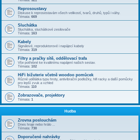
Témata:
521
Reprosoustavy
Diskuse k reprosestavám všech velikostí, tvarů, druhů, typů i váhy.
Témata:
669
Sluchátka
Sluchátka, sluchátkové zesilovače
Témata:
163
Kabely
Signálové, reproduktorové i napájecí kabely
Témata:
319
Filtry a pračky sítě, oddělovací trafa
Vše potřebné ke kvalitnímu napájení našich sestav.
Témata:
102
HiFi bižuterie včetně woodoo pomůcek
Různé udělátka typu hroty, antivibrační podložky, hifi racky a další pomůcky
pro lepší zvuk a vzhled
Témata:
110
Zobrazovače, projektory
Témata:
1
Hudba
Zrovna poslouchám
Dnes hraje nebo hrálo ...
Témata:
730
Doporučené nahrávky