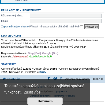
Témata:
592
PŘIHLÁSIT SE
•
REGISTROVAT
Uživatelské jméno:
Heslo:
Zapomněl(a) jsem heslo
Přihlásit mě automaticky při každé návštěvě
KDO JE ONLINE
Ve fóru je celkem
226
uživatelů :: 2 registrovaní, 0 skrytých a 224 hostů (založeno na
uživatelích aktivních během posledních 5 minut)
Nejvíce zde současně bylo přítomno
1134
uživatelů dne 03 kvě 2026 03:14
Registrovaní uživatelé:
Bing [Bot]
,
Google [Bot]
Legenda:
Administrátoři
,
Globální moderátoři
STATISTIKY
Celkem příspěvků
218982
• Celkem témat
16856
• Celkem zaregistrovaných uživatelů
7742
• Nejnovějším uživatelem je
Kruty
Obsah fóra
Všechny časy jsou v
UTC+02:00
Tato stránka používá cookies k zajištění správné
Založeno na
phpBB
® Forum Software © phpBB Limited
Český překlad –
phpBB.cz
funkčnosti.
Zjistit více
Ochrana soukromí
|
Podmínky pro užívání
Rozumím