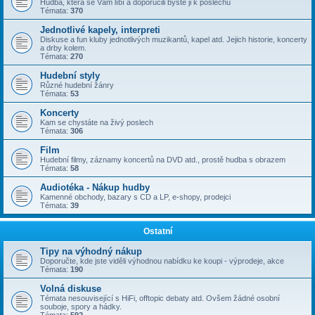
Hudba, která se Vám líbí a doporučili byste ji k poslechu
Témata:
370
Jednotlivé kapely, interpreti
Diskuse a fun kluby jednotlivých muzikantů, kapel atd. Jejich historie, koncerty
a drby kolem.
Témata:
270
Hudební styly
Různé hudební žánry
Témata:
53
Koncerty
Kam se chystáte na živý poslech
Témata:
306
Film
Hudební filmy, záznamy koncertů na DVD atd., prostě hudba s obrazem
Témata:
58
Audiotéka - Nákup hudby
Kamenné obchody, bazary s CD a LP, e-shopy, prodejci
Témata:
39
Ostatní
Tipy na výhodný nákup
Doporučte, kde jste viděli výhodnou nabídku ke koupi - výprodeje, akce
Témata:
190
Volná diskuse
Témata nesouvisející s HiFi, offtopic debaty atd. Ovšem žádné osobní
souboje, spory a hádky.