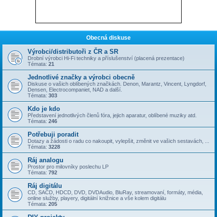
Obecná diskuse
Výrobci/distributoři z ČR a SR
Drobní výrobci Hi-Fi techniky a příslušenství (placená prezentace)
Témata:
21
Jednotlivé značky a výrobci obecně
Diskuse o vašich oblíbených značkách. Denon, Marantz, Vincent, Lyngdorf,
Densen, Electrocompaniet, NAD a další.
Témata:
303
Kdo je kdo
Představení jednotlivých členů fóra, jejich aparatur, oblíbené muziky atd.
Témata:
246
Potřebuji poradit
Dotazy a žádosti o radu co nakoupit, vylepšit, změnit ve vašich sestavách, ...
Témata:
3228
Ráj analogu
Prostor pro milovníky poslechu LP
Témata:
792
Ráj digitálu
CD, SACD, HDCD, DVD, DVDAudio, BluRay, streamovaní, formáty, média,
online služby, playery, digitální knižnice a vše kolem digitálu
Témata:
205