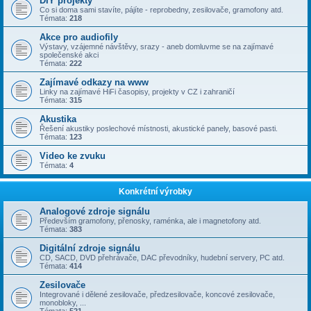
DIY projekty
Co si doma sami stavíte, pájíte - reprobedny, zesilovače, gramofony atd.
Témata:
218
Akce pro audiofily
Výstavy, vzájemné návštěvy, srazy - aneb domluvme se na zajímavé
společenské akci
Témata:
222
Zajímavé odkazy na www
Linky na zajímavé HiFi časopisy, projekty v CZ i zahraničí
Témata:
315
Akustika
Řešení akustiky poslechové místnosti, akustické panely, basové pasti.
Témata:
123
Video ke zvuku
Témata:
4
Konkrétní výrobky
Analogové zdroje signálu
Především gramofony, přenosky, raménka, ale i magnetofony atd.
Témata:
383
Digitální zdroje signálu
CD, SACD, DVD přehrávače, DAC převodníky, hudební servery, PC atd.
Témata:
414
Zesilovače
Integrované i dělené zesilovače, předzesilovače, koncové zesilovače,
monobloky, ...