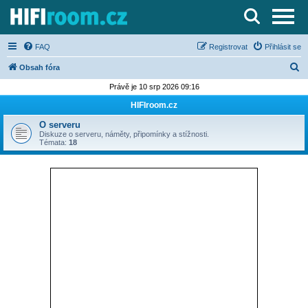
Server o Hi-Fi a AV technice
FAQ
Registrovat
Přihlásit se
H
Obsah fóra
l
Právě je 10 srp 2026 09:16
e
HIFIroom.cz
d
O serveru
a
Diskuze o serveru, náměty, připomínky a stížnosti.
Témata:
18
t