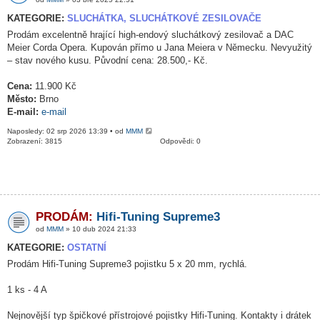
KATEGORIE:
SLUCHÁTKA, SLUCHÁTKOVÉ ZESILOVAČE
Prodám excelentně hrající high-endový sluchátkový zesilovač a DAC
Meier Corda Opera. Kupován přímo u Jana Meiera v Německu. Nevyužitý
– stav nového kusu. Původní cena: 28.500,- Kč.
Cena:
11.900 Kč
Město:
Brno
E-mail:
e-mail
Naposledy: 02 srp 2026 13:39 • od
MMM
Zobrazení: 3815
Odpovědi: 0
PRODÁM:
Hifi-Tuning Supreme3
od
MMM
» 10 dub 2024 21:33
KATEGORIE:
OSTATNÍ
Prodám Hifi-Tuning Supreme3 pojistku 5 x 20 mm, rychlá.
1 ks - 4 A
Nejnovější typ špičkové přístrojové pojistky Hifi-Tuning. Kontakty i drátek