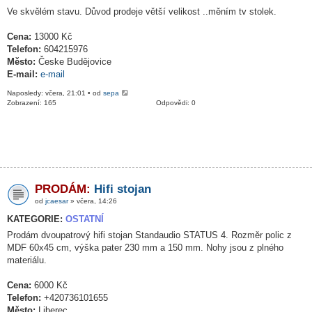
Ve skvělém stavu. Důvod prodeje větší velikost ..měním tv stolek.
Cena:
13000 Kč
Telefon:
604215976
Město:
Česke Budějovice
E-mail:
e-mail
Naposledy: včera, 21:01 • od
sepa
Zobrazení: 165
Odpovědi: 0
PRODÁM:
Hifi stojan
od
jcaesar
» včera, 14:26
KATEGORIE:
OSTATNÍ
Prodám dvoupatrový hifi stojan Standaudio STATUS 4. Rozměr polic z
MDF 60x45 cm, výška pater 230 mm a 150 mm. Nohy jsou z plného
materiálu.
Cena:
6000 Kč
Telefon:
+420736101655
Město:
Liberec