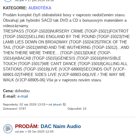
od
jirie
» 17 pro 2019 18:38
KATEGORIE:
AUDIOTÉKA
Prodám komplet čtyři sběratelské boxy v naprosto nedotčeném stavu.
Obsahují jak hybridní SACD tak DVD a CD s bonusovým materiálem a
videozáznamy.
TRESPASS (TOGP-15020)NURSERY CRIME (TOGP-15021)FOXTROT
(TOGP-15022)SELLING ENGLAND BY THE POUND (TOGP-15023)THE
LAMB LIES DOWN ON BROADWAY (TOGP-15024/25)TRICK OF THE
TAIL (TOGP-15011)WIND AND THE WUTHERING (TOGP-15012)...AND
THEN THERE WERE THREE... (TOGP-15013)DUKE (TOGP-
15014)ABACAB (TOGP-15015)GENESIS (TOGP-15016)INVISIBLE
TOUCH (TOGP-15017)WE CAN'T DANCE (TOGP-15018)CALLING ALL
STATIONS (TOGP-15019)LIVE (VJCP-68900)SECONDS OUT (VJCP-
68901-02)THREE SIDES LIVE (VJCP-68903-04)LIVE / THE WAY WE
WALK (VJCP-68905-06) Vše je v naprosto novém stavu.
Cena:
dohodou
E-mail:
e-mail
Naposledy: 02 srp 2026 13:03 • od
jirkash
Zobrazení: 5797
Odpovědi: 15
PRODÁM:
DAC Naim Audio
od
jirie
» 05 čer 2025 12:05