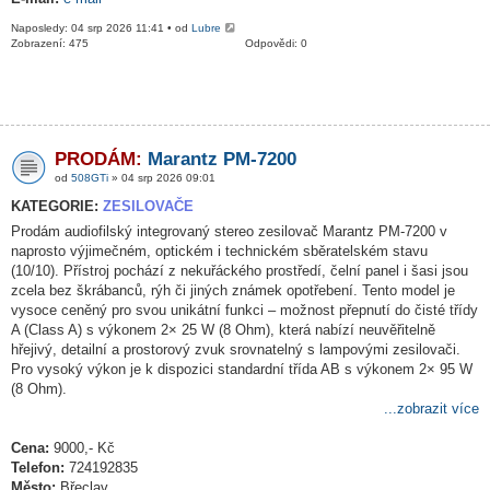
Naposledy: 04 srp 2026 11:41 • od
Lubre
Zobrazení: 475
Odpovědi: 0
PRODÁM:
Marantz PM-7200
od
508GTi
» 04 srp 2026 09:01
KATEGORIE:
ZESILOVAČE
Prodám audiofilský integrovaný stereo zesilovač Marantz PM-7200 v
naprosto výjimečném, optickém i technickém sběratelském stavu
(10/10). Přístroj pochází z nekuřáckého prostředí, čelní panel i šasi jsou
zcela bez škrábanců, rýh či jiných známek opotřebení. Tento model je
vysoce ceněný pro svou unikátní funkci – možnost přepnutí do čisté třídy
A (Class A) s výkonem 2× 25 W (8 Ohm), která nabízí neuvěřitelně
hřejivý, detailní a prostorový zvuk srovnatelný s lampovými zesilovači.
Pro vysoký výkon je k dispozici standardní třída AB s výkonem 2× 95 W
(8 Ohm).
...zobrazit více
Cena:
9000,- Kč
Telefon:
724192835
Město:
Břeclav