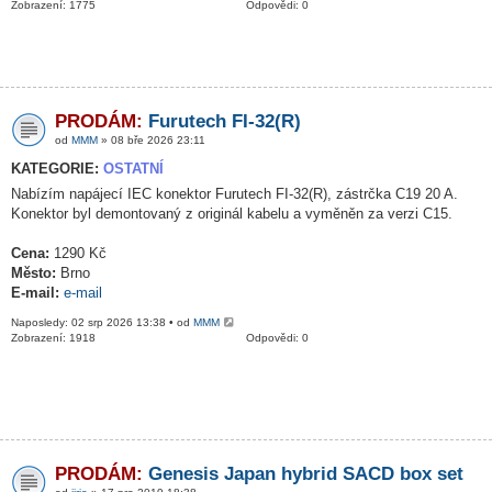
Zobrazení: 1775
Odpovědi: 0
PRODÁM:
Furutech FI-32(R)
od
MMM
» 08 bře 2026 23:11
KATEGORIE:
OSTATNÍ
Nabízím napájecí IEC konektor Furutech FI-32(R), zástrčka C19 20 A.
Konektor byl demontovaný z originál kabelu a vyměněn za verzi C15.
Cena:
1290 Kč
Město:
Brno
E-mail:
e-mail
Naposledy: 02 srp 2026 13:38 • od
MMM
Zobrazení: 1918
Odpovědi: 0
PRODÁM:
Genesis Japan hybrid SACD box set