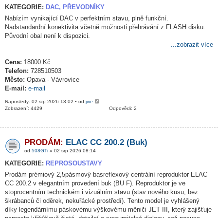
KATEGORIE:
DAC, PŘEVODNÍKY
Nabízím vynikající DAC v perfektním stavu, plně funkční.
Nadstandardní konektivita včetně možnosti přehrávání z FLASH disku.
Původní obal není k dispozici.
...zobrazit více
Cena:
18000 Kč
Telefon:
728510503
Město:
Opava - Vávrovice
E-mail:
e-mail
Naposledy: 02 srp 2026 13:02 • od
jirie
Zobrazení: 4429
Odpovědi: 2
PRODÁM:
ELAC CC 200.2 (Buk)
od
508GTi
» 02 srp 2026 08:14
KATEGORIE:
REPROSOUSTAVY
Prodám prémiový 2,5pásmový basreflexový centrální reproduktor ELAC
CC 200.2 v elegantním provedení buk (BU F). Reproduktor je ve
stoprocentním technickém i vizuálním stavu (stav nového kusu, bez
škrábanců či oděrek, nekuřácké prostředí). Tento model je vyhlášený
díky legendárnímu páskovému výškovému měniči JET III, který zajišťuje