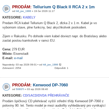
PRODÁM:
Tellurium Q Black II RCA 2 x 1m
od
hifi_joe_1986
» 19 čer 2026 11:17
KATEGORIE:
KABELY
Predam RCA kabel Tellurium Q Black 2, dlzka 2 x 1 m. Kabel je vo
vybornom stave, plne funkcny, bez akychkolvek poskodeni.
Zijem v Rakusku. Po dohode viem kabel doviezt napr. do Bratislavy alebo
zaslat postou kamkolvek v ramci EU.
Cena:
279 EUR
Město:
Eisenstadt
E-mail:
e-mail
Naposledy: 03 srp 2026 09:01 • od
hifi_joe_1986
Zobrazení: 2054
Odpovědi: 1
PRODÁM:
Kenwood DP-7060
od
508GTi
» 03 srp 2026 08:40
KATEGORIE:
CD/SACD/DVDA PŘEHRÁVAČE
Prodám špičkový CD přehrávač vyšší střední třídy Kenwood DP-7060 z
poloviny 90. let. Tento model je mezi audiofily vyhledávaný pro vynikající