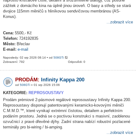
naprosto křišťálově čisté, detailní a srozumitelné dialogy, což posune
zážitek z domácího kina na úplně jinou úroveň. O basy a středy se stará
dvojice 115mm měničů s hliníkovou sendvičovou membránou (AS-
Konus).
...zobrazit více
Cena:
5500,- Kč
Telefon:
724192835
Město:
Břeclav
E-mail:
e-mail
Naposledy: 02 srp 2026 08:14 • od
508GTi
Zobrazení: 792
Odpovědi: 0
PRODÁM:
Infinity Kappa 200
od
508GTi
» 01 srp 2026 15:06
KATEGORIE:
REPROSOUSTAVY
Prodám prémiové 2-pásmové regálové reprosoustavy Infinity Kappa 200.
Reprosoustavy disponují patentovanými keramicko-kovovými měniči
C.M.M.D.™, které vynikají extrémní čistotou, detailem a perfektním
podáním prostoru. Jedná se o poctivou konstrukci s masivní, zaoblenou
ozvučnicí z pravé dřevěné dýhy. Zadní strana nabízí robustní pozlacené
terminály pro bi-wiring / bi-amping.
...zobrazit více