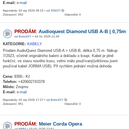
E-mail:
e-mail
Naposledy: 03 srp 2026 08:15 • od
508GTi
Zobrazení: 652
Odpovědi: 0
PRODÁM:
Audioquest Diamond USB A-B | 0,75m
od
BobešXY
» 04 črc 2026 21:45
KATEGORIE:
KABELY
Prodám AudioQuest Diamond USB-A > USB-B, délka 0,75 m. Nákup
7/2023, včetně originálního balení a dokladu o koupi. Kabel je plně
funkční, ve stavu nového kusu, velmi málo používaný(většinou jsem
používal kabel JORMA USB). Při rychlém jednání možná dohoda.
Cena:
9300,- Kč
Telefon:
+420602743378
Město:
Znojmo
E-mail:
e-mail
Naposledy: 02 srp 2026 17:27 • od
BobešXY
Zobrazení: 951
Odpovědi: 0
PRODÁM:
Meier Corda Opera
od
MMM
» 03 bře 2025 22:51