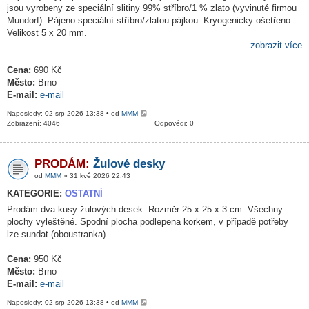
jsou vyrobeny ze speciální slitiny 99% stříbro/1 % zlato (vyvinuté firmou
Mundorf). Pájeno speciální stříbro/zlatou pájkou. Kryogenicky ošetřeno.
Velikost 5 x 20 mm.
...zobrazit více
Cena:
690 Kč
Město:
Brno
E-mail:
e-mail
Naposledy: 02 srp 2026 13:38 • od
MMM
Zobrazení: 4046
Odpovědi: 0
PRODÁM:
Žulové desky
od
MMM
» 31 kvě 2026 22:43
KATEGORIE:
OSTATNÍ
Prodám dva kusy žulových desek. Rozměr 25 x 25 x 3 cm. Všechny
plochy vyleštěné. Spodní plocha podlepena korkem, v případě potřeby
lze sundat (oboustranka).
Cena:
950 Kč
Město:
Brno
E-mail:
e-mail
Naposledy: 02 srp 2026 13:38 • od
MMM