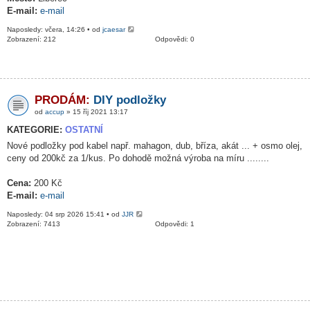
E-mail:
e-mail
Naposledy: včera, 14:26 • od
jcaesar
Zobrazení: 212
Odpovědi: 0
PRODÁM:
DIY podložky
od
accup
» 15 říj 2021 13:17
KATEGORIE:
OSTATNÍ
Nové podložky pod kabel např. mahagon, dub, bříza, akát ... + osmo olej,
ceny od 200kč za 1/kus. Po dohodě možná výroba na míru ........
Cena:
200 Kč
E-mail:
e-mail
Naposledy: 04 srp 2026 15:41 • od
JJR
Zobrazení: 7413
Odpovědi: 1