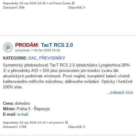
Naposledy: 03 srp 2026 16:40 • od
Pavel Zuska
Zobrazení: 598
Odpovědi: 0
PRODÁM:
TacT RCS 2.0
od
jezevec
» 02 čer 2026 16:26
KATEGORIE:
DAC, PŘEVODNÍKY
Symetrický předzesilovač TacT RCS 2.0 /předchůdce Lyngdorfova DPA-
1/ s převodníky A/D + D/A plus procesorem pro korekci zvuku dle
akustických podmínek místnosti. První majitel, kompletní balení včetně
kalibrovaného měřícího mikrofonu, dálkového ovládání. Opticky i funkčně
100% stav.
...zobrazit více
Cena:
dohodou
Město:
Praha 5 - Řeporyje
E-mail:
e-mail
Naposledy: 03 srp 2026 10:10 • od
jezevec
Zobrazení: 1788
Odpovědi: 0