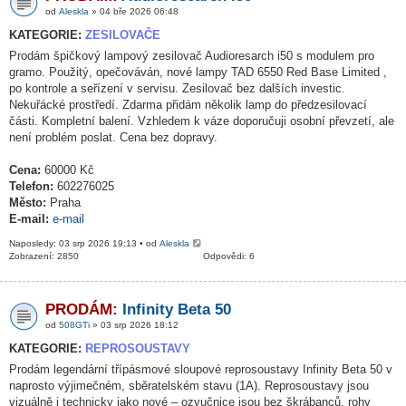
od
Aleskla
» 04 bře 2026 06:48
KATEGORIE:
ZESILOVAČE
Prodám špičkový lampový zesilovač Audioresarch i50 s modulem pro
gramo. Použitý, opečováván, nové lampy TAD 6550 Red Base Limited ,
po kontrole a seřízení v servisu. Zesilovač bez dalších investic.
Nekuřácké prostředí. Zdarma přidám několik lamp do předzesilovací
části. Kompletní balení. Vzhledem k váze doporučuji osobní převzetí, ale
není problém poslat. Cena bez dopravy.
Cena:
60000 Kč
Telefon:
602276025
Město:
Praha
E-mail:
e-mail
Naposledy: 03 srp 2026 19:13 • od
Aleskla
Zobrazení: 2850
Odpovědi: 6
PRODÁM:
Infinity Beta 50
od
508GTi
» 03 srp 2026 18:12
KATEGORIE:
REPROSOUSTAVY
Prodám legendární třípásmové sloupové reprosoustavy Infinity Beta 50 v
naprosto výjimečném, sběratelském stavu (1A). Reprosoustavy jsou
vizuálně i technicky jako nové – ozvučnice jsou bez škrábanců, rohy