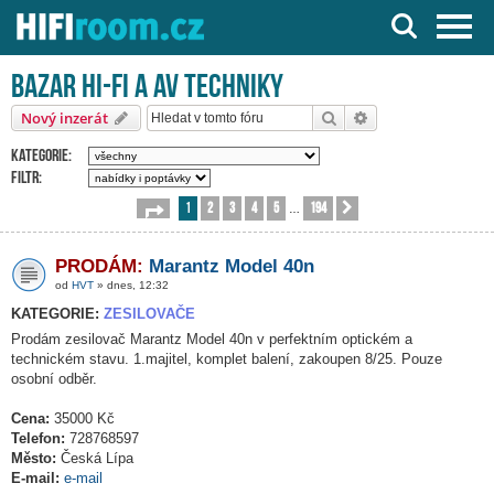
Server o Hi-Fi a AV technice
Bazar HI-FI a AV techniky
Hledat
Pokročilé hledání
Nový inzerát
Kategorie:
Filtr:
1
2
3
4
5
194
Stránka
1
z
194
Další
…
PRODÁM:
Marantz Model 40n
od
HVT
» dnes, 12:32
KATEGORIE:
ZESILOVAČE
Prodám zesilovač Marantz Model 40n v perfektním optickém a
technickém stavu. 1.majitel, komplet balení, zakoupen 8/25. Pouze
osobní odběr.
Cena:
35000 Kč
Telefon:
728768597
Město:
Česká Lípa
E-mail:
e-mail