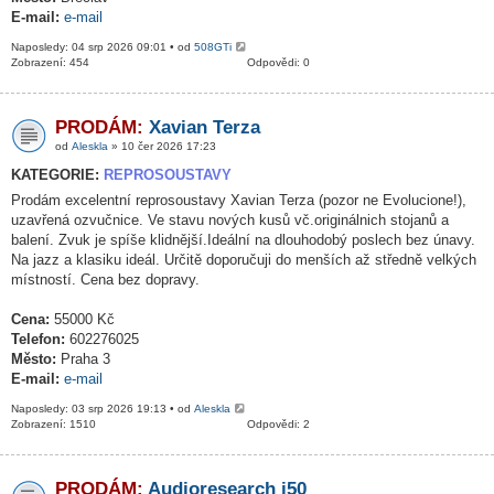
E-mail:
e-mail
Naposledy: 04 srp 2026 09:01 • od
508GTi
Zobrazení: 454
Odpovědi: 0
PRODÁM:
Xavian Terza
od
Aleskla
» 10 čer 2026 17:23
KATEGORIE:
REPROSOUSTAVY
Prodám excelentní reprosoustavy Xavian Terza (pozor ne Evolucione!),
uzavřená ozvučnice. Ve stavu nových kusů vč.originálnich stojanů a
balení. Zvuk je spíše klidnější.Ideální na dlouhodobý poslech bez únavy.
Na jazz a klasiku ideál. Určitě doporučuji do menších až středně velkých
místností. Cena bez dopravy.
Cena:
55000 Kč
Telefon:
602276025
Město:
Praha 3
E-mail:
e-mail
Naposledy: 03 srp 2026 19:13 • od
Aleskla
Zobrazení: 1510
Odpovědi: 2
PRODÁM:
Audioresearch i50