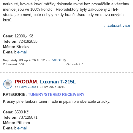
netknuté, kovové krycí mřížky dokonale rovné bez promáčklin a všechny
měniče jsou ve 100% kondici. Reproduktory byly zakoupeny z Hi-Fi
studia jako nové, poté nebyly nikdy hrané. Jsou tedy ve stavu nových
kusů.
...zobrazit více
Cena:
12000,- Kč
Telefon:
724192835
Město:
Břeclav
E-mail:
e-mail
Naposledy: 03 srp 2026 18:12 • od
508GTi
Zobrazení: 566
Odpovědi: 0
PRODÁM:
Luxman T-215L
od
Pavel Zuska
» 03 srp 2026 16:40
KATEGORIE:
TUNERY/STEREO RECEIVERY
Krásný plně funkční tuner made in japan pro sběratele značky.
Cena:
3500 Kč
Telefon:
737125071
Město:
Příbram
E-mail:
e-mail