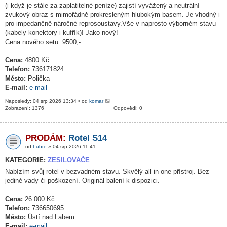
(i když je stále za zaplatitelné peníze) zajistí vyvážený a neutrální
zvukový obraz s mimořádně prokresleným hlubokým basem. Je vhodný i
pro impedančně náročné reprosoustavy.Vše v naprosto výborném stavu
(kabely konektory i kufřík)! Jako nový!
Cena nového setu: 9500,-
Cena:
4800 Kč
Telefon:
736171824
Město:
Polička
E-mail:
e-mail
Naposledy: 04 srp 2026 13:34 • od
komar
Zobrazení: 1376
Odpovědi: 0
PRODÁM:
Rotel S14
od
Lubre
» 04 srp 2026 11:41
KATEGORIE:
ZESILOVAČE
Nabízím svůj rotel v bezvadném stavu. Skvělý all in one přístroj. Bez
jediné vady či poškození. Originál balení k dispozici.
Cena:
26 000 Kč
Telefon:
736650695
Město:
Ústí nad Labem
E-mail:
e-mail