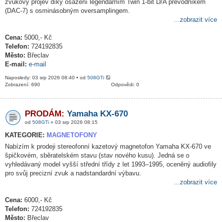
zvukový projev díky osazení legendárním Twin 1-bit D/A převodníkem
(DAC-7) s osminásobným oversamplingem.
...zobrazit více
Cena:
5000,- Kč
Telefon:
724192835
Město:
Břeclav
E-mail:
e-mail
Naposledy: 03 srp 2026 08:40 • od
508GTi
Zobrazení: 690
Odpovědi: 0
PRODÁM:
Yamaha KX-670
od
508GTi
» 03 srp 2026 08:15
KATEGORIE:
MAGNETOFONY
Nabízím k prodeji stereofonní kazetový magnetofon Yamaha KX-670 ve
špičkovém, sběratelském stavu (stav nového kusu). Jedná se o
vyhledávaný model vyšší střední třídy z let 1993–1995, oceněný audiofily
pro svůj precizní zvuk a nadstandardní výbavu.
...zobrazit více
Cena:
6000,- Kč
Telefon:
724192835
Město:
Břeclav