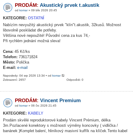
PRODÁM:
Akustický prvek t.akustik
od
komar
» 09 bře 2026 20:45
KATEGORIE:
OSTATNÍ
Nabízím nevyužitý akustický prvek "klín"t.akustik, 32kusů. Možnost
libovolně poskládat dle potřeby.
Většina nové nepoužité! Původní cena za kus 74,-
Při rychlém jednání možná sleva!
Cena:
45 Kč/ks
Telefon:
736171824
Město:
Polička
E-mail:
e-mail
Naposledy: 04 srp 2026 13:34 • od
komar
Zobrazení: 2657
Odpovědi: 0
PRODÁM:
Vincent Premium
od
komar
» 06 črc 2026 21:45
KATEGORIE:
KABELY
Prodám skvělé reproduktorové kabely Vincent Prémium, délka
3m.Pozlacené konektory s možností výměny koncovky ( vidlička /
banánek )Komplet balení, hliníkový masivní kufřík na klíček.Tento kabel