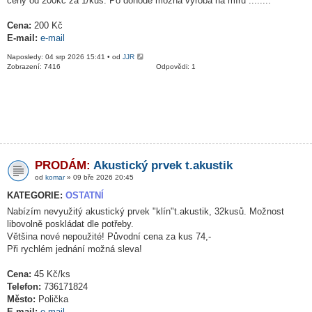
ceny od 200kč za 1/kus. Po dohodě možná výroba na míru ........
Cena:
200 Kč
E-mail:
e-mail
Naposledy: 04 srp 2026 15:41 • od
JJR
Zobrazení: 7416
Odpovědi: 1
PRODÁM:
Akustický prvek t.akustik
od
komar
» 09 bře 2026 20:45
KATEGORIE:
OSTATNÍ
Nabízím nevyužitý akustický prvek "klín"t.akustik, 32kusů. Možnost
libovolně poskládat dle potřeby.
Většina nové nepoužité! Původní cena za kus 74,-
Při rychlém jednání možná sleva!
Cena:
45 Kč/ks
Telefon:
736171824
Město:
Polička
E-mail:
e-mail