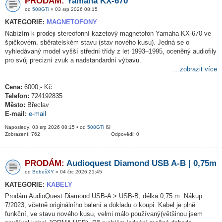
PRODÁM:
Yamaha KX-670
od
508GTi
» 03 srp 2026 08:15
KATEGORIE:
MAGNETOFONY
Nabízím k prodeji stereofonní kazetový magnetofon Yamaha KX-670 ve
špičkovém, sběratelském stavu (stav nového kusu). Jedná se o
vyhledávaný model vyšší střední třídy z let 1993–1995, oceněný audiofily
pro svůj precizní zvuk a nadstandardní výbavu.
...zobrazit více
Cena:
6000,- Kč
Telefon:
724192835
Město:
Břeclav
E-mail:
e-mail
Naposledy: 03 srp 2026 08:15 • od
508GTi
Zobrazení: 762
Odpovědi: 0
PRODÁM:
Audioquest Diamond USB A-B | 0,75m
od
BobešXY
» 04 črc 2026 21:45
KATEGORIE:
KABELY
Prodám AudioQuest Diamond USB-A > USB-B, délka 0,75 m. Nákup
7/2023, včetně originálního balení a dokladu o koupi. Kabel je plně
funkční, ve stavu nového kusu, velmi málo používaný(většinou jsem