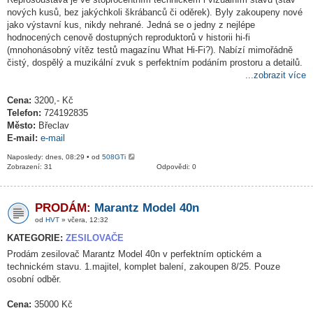
nových kusů, bez jakýchkoli škrábanců či oděrek). Byly zakoupeny nové
jako výstavní kus, nikdy nehrané. Jedná se o jedny z nejlépe
hodnocených cenově dostupných reproduktorů v historii hi-fi
(mnohonásobný vítěz testů magazínu What Hi-Fi?). Nabízí mimořádně
čistý, dospělý a muzikální zvuk s perfektním podáním prostoru a detailů.
...zobrazit více
Cena:
3200,- Kč
Telefon:
724192835
Město:
Břeclav
E-mail:
e-mail
Naposledy: dnes, 08:29 • od
508GTi
Zobrazení: 31
Odpovědi: 0
PRODÁM:
Marantz Model 40n
od
HVT
» včera, 12:32
KATEGORIE:
ZESILOVAČE
Prodám zesilovač Marantz Model 40n v perfektním optickém a
technickém stavu. 1.majitel, komplet balení, zakoupen 8/25. Pouze
osobní odběr.
Cena:
35000 Kč