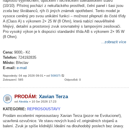
naprosto výjimečném, optickém i technickém sběratelském stavu
(10/10). Přístroj pochází z nekuřáckého prostředí, čelní panel i šasi jsou
zcela bez škrábanců, rýh či jiných známek opotřebení. Tento model je
vysoce ceněný pro svou unikátní funkci – možnost přepnutí do čisté třídy
A (Class A) s výkonem 2× 25 W (8 Ohm), která nabízí neuvěřitelně
hřejivý, detailní a prostorový zvuk srovnatelný s lampovými zesilovači.
Pro vysoký výkon je k dispozici standardní třída AB s výkonem 2× 95 W
(8 Ohm).
...zobrazit více
Cena:
9000,- Kč
Telefon:
724192835
Město:
Břeclav
E-mail:
e-mail
Naposledy: 04 srp 2026 09:01 • od
508GTi
Zobrazení: 585
Odpovědi: 0
PRODÁM:
Xavian Terza
od
Aleskla
» 10 čer 2026 17:23
KATEGORIE:
REPROSOUSTAVY
Prodám excelentní reprosoustavy Xavian Terza (pozor ne Evolucione!),
uzavřená ozvučnice. Ve stavu nových kusů vč.originálnich stojanů a
balení. Zvuk je spíše klidnější.Ideální na dlouhodobý poslech bez únavy.