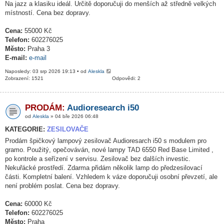
Na jazz a klasiku ideál. Určitě doporučuji do menších až středně velkých
místností. Cena bez dopravy.
Cena:
55000 Kč
Telefon:
602276025
Město:
Praha 3
E-mail:
e-mail
Naposledy: 03 srp 2026 19:13 • od
Aleskla
Zobrazení: 1521
Odpovědi: 2
PRODÁM:
Audioresearch i50
od
Aleskla
» 04 bře 2026 06:48
KATEGORIE:
ZESILOVAČE
Prodám špičkový lampový zesilovač Audioresarch i50 s modulem pro
gramo. Použitý, opečováván, nové lampy TAD 6550 Red Base Limited ,
po kontrole a seřízení v servisu. Zesilovač bez dalších investic.
Nekuřácké prostředí. Zdarma přidám několik lamp do předzesilovací
části. Kompletní balení. Vzhledem k váze doporučuji osobní převzetí, ale
není problém poslat. Cena bez dopravy.
Cena:
60000 Kč
Telefon:
602276025
Město:
Praha