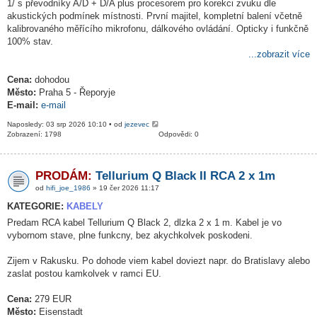
1/ s převodníky A/D + D/A plus procesorem pro korekci zvuku dle
akustických podmínek místnosti. První majitel, kompletní balení včetně
kalibrovaného měřícího mikrofonu, dálkového ovládání. Opticky i funkčně
100% stav.
...zobrazit více
Cena:
dohodou
Město:
Praha 5 - Řeporyje
E-mail:
e-mail
Naposledy: 03 srp 2026 10:10 • od
jezevec
Zobrazení: 1798
Odpovědi: 0
PRODÁM:
Tellurium Q Black II RCA 2 x 1m
od
hifi_joe_1986
» 19 čer 2026 11:17
KATEGORIE:
KABELY
Predam RCA kabel Tellurium Q Black 2, dlzka 2 x 1 m. Kabel je vo
vybornom stave, plne funkcny, bez akychkolvek poskodeni.
Zijem v Rakusku. Po dohode viem kabel doviezt napr. do Bratislavy alebo
zaslat postou kamkolvek v ramci EU.
Cena:
279 EUR
Město:
Eisenstadt