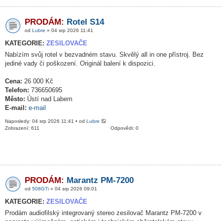
PRODÁM:
Rotel S14
od
Lubre
» 04 srp 2026 11:41
KATEGORIE:
ZESILOVAČE
Nabízím svůj rotel v bezvadném stavu. Skvělý all in one přístroj. Bez
jediné vady či poškození. Originál balení k dispozici.
Cena:
26 000 Kč
Telefon:
736650695
Město:
Ústí nad Labem
E-mail:
e-mail
Naposledy: 04 srp 2026 11:41 • od
Lubre
Zobrazení: 611
Odpovědi: 0
PRODÁM:
Marantz PM-7200
od
508GTi
» 04 srp 2026 09:01
KATEGORIE:
ZESILOVAČE
Prodám audiofilský integrovaný stereo zesilovač Marantz PM-7200 v