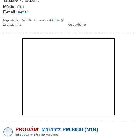
Telefon:
725956905
Město:
Zlín
E-mail:
e-mail
Naposledy: před 10 minutami • od
Lubis
Zobrazení: 3
Odpovědi: 0
PRODÁM:
Marantz PM-8000 (N1B)
od
508GTi
» před 59 minutami