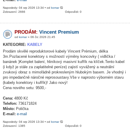
Naposledy: 04 srp 2026 13:34 • od
komar
Zobrazení: 2666
Odpovědi: 0
PRODÁM:
Vincent Premium
od
komar
» 06 črc 2026 21:45
KATEGORIE:
KABELY
Prodám skvělé reproduktorové kabely Vincent Prémium, délka
3m.Pozlacené konektory s možností výměny koncovky ( vidlička /
banánek )Komplet balení, hliníkový masivní kufřík na klíček.Tento kabel
(i když je stále za zaplatitelné peníze) zajistí vyvážený a neutrální
zvukový obraz s mimořádně prokresleným hlubokým basem. Je vhodný i
pro impedančně náročné reprosoustavy.Vše v naprosto výborném stavu
(kabely konektory i kufřík)! Jako nový!
Cena nového setu: 9500,-
Cena:
4800 Kč
Telefon:
736171824
Město:
Polička
E-mail:
e-mail
Naposledy: 04 srp 2026 13:34 • od
komar
Zobrazení: 1385
Odpovědi: 0