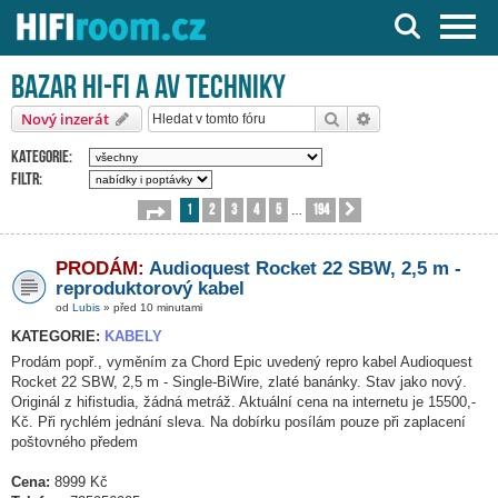
Server o Hi-Fi a AV technice
Bazar HI-FI a AV techniky
Hledat
Pokročilé hledání
Nový inzerát
Kategorie:
Filtr:
1
2
3
4
5
194
Stránka
1
z
194
Další
…
PRODÁM:
Audioquest Rocket 22 SBW, 2,5 m -
reproduktorový kabel
od
Lubis
» před 10 minutami
KATEGORIE:
KABELY
Prodám popř., vyměním za Chord Epic uvedený repro kabel Audioquest
Rocket 22 SBW, 2,5 m - Single-BiWire, zlaté banánky. Stav jako nový.
Originál z hifistudia, žádná metráž. Aktuální cena na internetu je 15500,-
Kč. Při rychlém jednání sleva. Na dobírku posílám pouze při zaplacení
poštovného předem
Cena:
8999 Kč