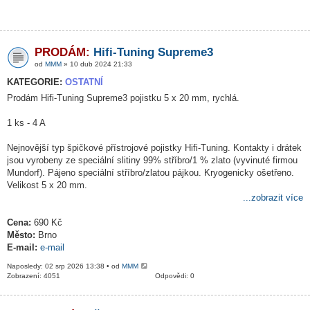
PRODÁM:
Hifi-Tuning Supreme3
od
MMM
» 10 dub 2024 21:33
KATEGORIE:
OSTATNÍ
Prodám Hifi-Tuning Supreme3 pojistku 5 x 20 mm, rychlá.
1 ks - 4 A
Nejnovější typ špičkové přístrojové pojistky Hifi-Tuning. Kontakty i drátek
jsou vyrobeny ze speciální slitiny 99% stříbro/1 % zlato (vyvinuté firmou
Mundorf). Pájeno speciální stříbro/zlatou pájkou. Kryogenicky ošetřeno.
Velikost 5 x 20 mm.
...zobrazit více
Cena:
690 Kč
Město:
Brno
E-mail:
e-mail
Naposledy: 02 srp 2026 13:38 • od
MMM
Zobrazení: 4051
Odpovědi: 0