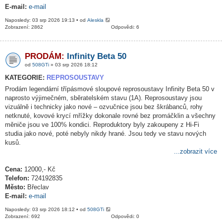
E-mail:
e-mail
Naposledy: 03 srp 2026 19:13 • od
Aleskla
Zobrazení: 2862
Odpovědi: 6
PRODÁM:
Infinity Beta 50
od
508GTi
» 03 srp 2026 18:12
KATEGORIE:
REPROSOUSTAVY
Prodám legendární třípásmové sloupové reprosoustavy Infinity Beta 50 v
naprosto výjimečném, sběratelském stavu (1A). Reprosoustavy jsou
vizuálně i technicky jako nové – ozvučnice jsou bez škrábanců, rohy
netknuté, kovové krycí mřížky dokonale rovné bez promáčklin a všechny
měniče jsou ve 100% kondici. Reproduktory byly zakoupeny z Hi-Fi
studia jako nové, poté nebyly nikdy hrané. Jsou tedy ve stavu nových
kusů.
...zobrazit více
Cena:
12000,- Kč
Telefon:
724192835
Město:
Břeclav
E-mail:
e-mail
Naposledy: 03 srp 2026 18:12 • od
508GTi
Zobrazení: 692
Odpovědi: 0