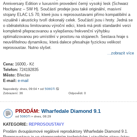
Anniversary Edition v luxusním provedení černý vysoký lesk (Schwarz
Hochglanz – SW H). Součástí prodeje jsou také originální, masivní
stojany ELAC LS 70, které jsou s reprosoustavami přímo kompatibilní a
vizuálně i akusticky tvoří dokonalý celek. Součástí jsou i hroty. Jedná se
o sběratelskou limitovanou výroční edici, která má proti standardní verzi
kompletně přepracovanou a vylepšenou frekvenční výhybku
optimalizovanou pro umístění v prostoru na stojanech. Sestava hraje s
neuvěřitelnou dynamikou, která dalece přesahuje fyzickou velikost
reprosoustav. Nutno slyšet.
...zobrazit více
Cena:
16000,- Kč
Telefon:
724192835
Město:
Břeclav
E-mail:
e-mail
Naposledy: dnes, 09:04 • od
508GTi
Zobrazení: 36
Odpovědi: 0
PRODÁM:
Wharfedale Diamond 9.1
od
508GTi
» dnes, 08:29
KATEGORIE:
REPROSOUSTAVY
Prodám dvoupásmové regálové reproduktory Wharfedale Diamond 9.1.
Reprosoustava je ve stoprocentním technickém i vizuálním stavu (stav