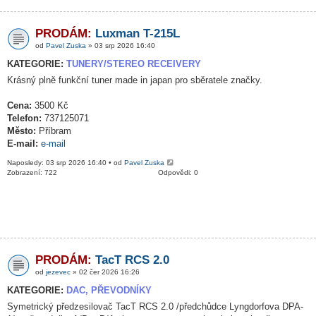
PRODÁM:
Luxman T-215L
od
Pavel Zuska
» 03 srp 2026 16:40
KATEGORIE:
TUNERY/STEREO RECEIVERY
Krásný plně funkční tuner made in japan pro sběratele značky.
Cena:
3500 Kč
Telefon:
737125071
Město:
Příbram
E-mail:
e-mail
Naposledy: 03 srp 2026 16:40 • od
Pavel Zuska
Zobrazení: 722
Odpovědi: 0
PRODÁM:
TacT RCS 2.0
od
jezevec
» 02 čer 2026 16:26
KATEGORIE:
DAC, PŘEVODNÍKY
Symetrický předzesilovač TacT RCS 2.0 /předchůdce Lyngdorfova DPA-