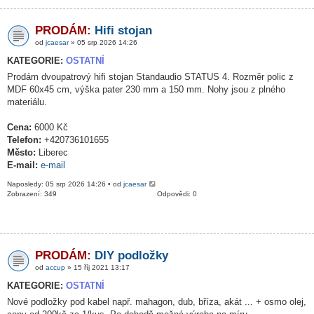
PRODÁM:
Hifi stojan
od
jcaesar
» 05 srp 2026 14:26
KATEGORIE:
OSTATNÍ
Prodám dvoupatrový hifi stojan Standaudio STATUS 4. Rozměr polic z
MDF 60x45 cm, výška pater 230 mm a 150 mm. Nohy jsou z plného
materiálu.
Cena:
6000 Kč
Telefon:
+420736101655
Město:
Liberec
E-mail:
e-mail
Naposledy: 05 srp 2026 14:26 • od
jcaesar
Zobrazení: 349
Odpovědi: 0
PRODÁM:
DIY podložky
od
accup
» 15 říj 2021 13:17
KATEGORIE:
OSTATNÍ
Nové podložky pod kabel např. mahagon, dub, bříza, akát ... + osmo olej,