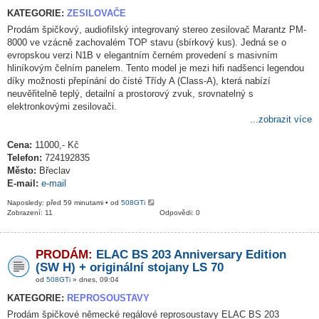
KATEGORIE:
ZESILOVAČE
Prodám špičkový, audiofilský integrovaný stereo zesilovač Marantz PM-
8000 ve vzácně zachovalém TOP stavu (sbírkový kus). Jedná se o
evropskou verzi N1B v elegantním černém provedení s masivním
hliníkovým čelním panelem. Tento model je mezi hifi nadšenci legendou
díky možnosti přepínání do čisté Třídy A (Class-A), která nabízí
neuvěřitelně teplý, detailní a prostorový zvuk, srovnatelný s
elektronkovými zesilovači.
...zobrazit více
Cena:
11000,- Kč
Telefon:
724192835
Město:
Břeclav
E-mail:
e-mail
Naposledy: před 59 minutami • od
508GTi
Zobrazení: 11
Odpovědi: 0
PRODÁM:
ELAC BS 203 Anniversary Edition
(SW H) + originální stojany LS 70
od
508GTi
» dnes, 09:04
KATEGORIE:
REPROSOUSTAVY
Prodám špičkové německé regálové reprosoustavy ELAC BS 203