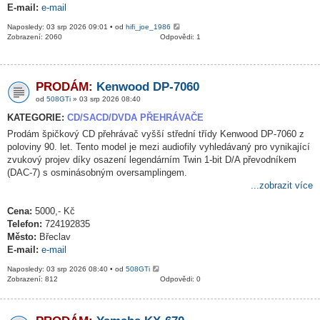
E-mail:
e-mail
Naposledy: 03 srp 2026 09:01 • od
hifi_joe_1986
Zobrazení: 2060
Odpovědi: 1
PRODÁM:
Kenwood DP-7060
od
508GTi
» 03 srp 2026 08:40
KATEGORIE:
CD/SACD/DVDA PŘEHRÁVAČE
Prodám špičkový CD přehrávač vyšší střední třídy Kenwood DP-7060 z
poloviny 90. let. Tento model je mezi audiofily vyhledávaný pro vynikající
zvukový projev díky osazení legendárním Twin 1-bit D/A převodníkem
(DAC-7) s osminásobným oversamplingem.
...zobrazit více
Cena:
5000,- Kč
Telefon:
724192835
Město:
Břeclav
E-mail:
e-mail
Naposledy: 03 srp 2026 08:40 • od
508GTi
Zobrazení: 812
Odpovědi: 0