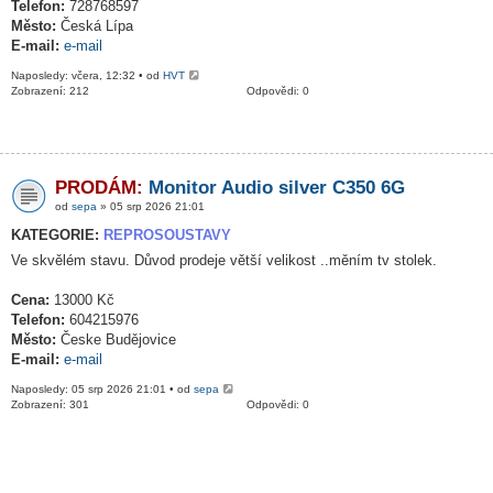
Telefon:
728768597
Město:
Česká Lípa
E-mail:
e-mail
Naposledy: včera, 12:32 • od
HVT
Zobrazení: 212
Odpovědi: 0
PRODÁM:
Monitor Audio silver C350 6G
od
sepa
» 05 srp 2026 21:01
KATEGORIE:
REPROSOUSTAVY
Ve skvělém stavu. Důvod prodeje větší velikost ..měním tv stolek.
Cena:
13000 Kč
Telefon:
604215976
Město:
Česke Budějovice
E-mail:
e-mail
Naposledy: 05 srp 2026 21:01 • od
sepa
Zobrazení: 301
Odpovědi: 0