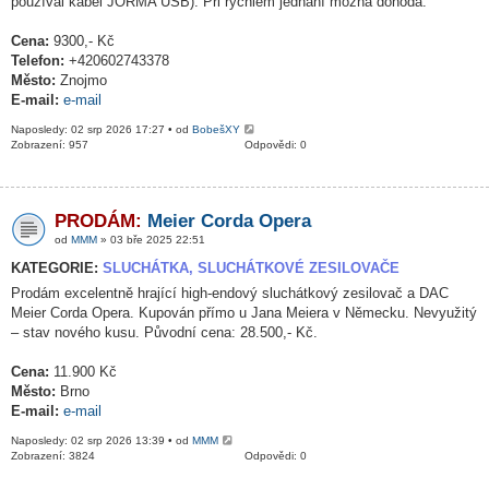
používal kabel JORMA USB). Při rychlém jednání možná dohoda.
Cena:
9300,- Kč
Telefon:
+420602743378
Město:
Znojmo
E-mail:
e-mail
Naposledy: 02 srp 2026 17:27 • od
BobešXY
Zobrazení: 957
Odpovědi: 0
PRODÁM:
Meier Corda Opera
od
MMM
» 03 bře 2025 22:51
KATEGORIE:
SLUCHÁTKA, SLUCHÁTKOVÉ ZESILOVAČE
Prodám excelentně hrající high-endový sluchátkový zesilovač a DAC
Meier Corda Opera. Kupován přímo u Jana Meiera v Německu. Nevyužitý
– stav nového kusu. Původní cena: 28.500,- Kč.
Cena:
11.900 Kč
Město:
Brno
E-mail:
e-mail
Naposledy: 02 srp 2026 13:39 • od
MMM
Zobrazení: 3824
Odpovědi: 0