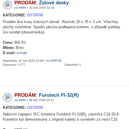
PRODÁM:
Žulové desky
od
MMM
» 31 kvě 2026 22:43
KATEGORIE:
OSTATNÍ
Prodám dva kusy žulových desek. Rozměr 25 x 25 x 3 cm. Všechny
plochy vyleštěné. Spodní plocha podlepena korkem, v případě potřeby
lze sundat (oboustranka).
Cena:
950 Kč
Město:
Brno
E-mail:
e-mail
Naposledy: 02 srp 2026 13:38 • od
MMM
Zobrazení: 1777
Odpovědi: 0
PRODÁM:
Furutech FI-32(R)
od
MMM
» 08 bře 2026 23:11
KATEGORIE:
OSTATNÍ
Nabízím napájecí IEC konektor Furutech FI-32(R), zástrčka C19 20 A.
Konektor byl demontovaný z originál kabelu a vyměněn za verzi C15.