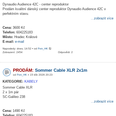
Dynaudio Audience 42C - center reproduktor
Prodám kvalitní dánský center reproduktor Dynaudio Audience 42C v
perfektním stavu.
...zobrazit více
Cena:
3600 Kč
Telefon:
604225183
Město:
Hradec Králové
E-mail:
e-mail
Naposledy: dnes, 14:52 • od
Petr_HK
Zobrazení: 2454
Odpovědi: 2
PRODÁM:
Sommer Cable XLR 2x1m
od
Petr_HK
» 15 bře 2026 20:23
KATEGORIE:
KABELY
Sommer Cable XLR
2 x 1m pár
SC-Galileo 238
...zobrazit více
Cena:
1490 Kč
Telefon:
604225183