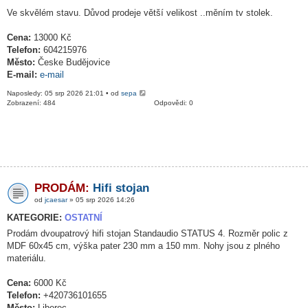
Ve skvělém stavu. Důvod prodeje větší velikost ..měním tv stolek.
Cena:
13000 Kč
Telefon:
604215976
Město:
Česke Budějovice
E-mail:
e-mail
Naposledy: 05 srp 2026 21:01 • od
sepa
Zobrazení: 484
Odpovědi: 0
PRODÁM:
Hifi stojan
od
jcaesar
» 05 srp 2026 14:26
KATEGORIE:
OSTATNÍ
Prodám dvoupatrový hifi stojan Standaudio STATUS 4. Rozměr polic z
MDF 60x45 cm, výška pater 230 mm a 150 mm. Nohy jsou z plného
materiálu.
Cena:
6000 Kč
Telefon:
+420736101655
Město:
Liberec