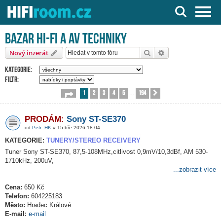
Server o Hi-Fi a AV technice
Bazar HI-FI a AV techniky
Hledat
Pokročilé hledání
Nový inzerát
Kategorie:
Filtr:
1
2
3
4
5
194
Stránka
1
z
194
Další
…
PRODÁM:
Sony ST-SE370
od
Petr_HK
» 15 bře 2026 18:04
KATEGORIE:
TUNERY/STEREO RECEIVERY
Tuner Sony ST-SE370, 87,5-108MHz,citlivost 0,9mV/10,3dBf, AM 530-
1710kHz, 200uV,
...zobrazit více
Cena:
650 Kč
Telefon:
604225183
Město:
Hradec Králové
E-mail:
e-mail