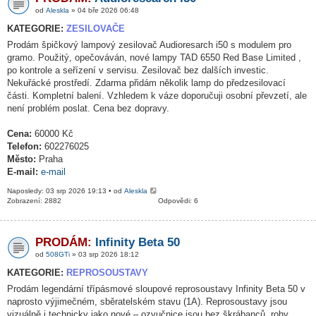
od
Aleskla
» 04 bře 2026 06:48
KATEGORIE:
ZESILOVAČE
Prodám špičkový lampový zesilovač Audioresarch i50 s modulem pro
gramo. Použitý, opečováván, nové lampy TAD 6550 Red Base Limited ,
po kontrole a seřízení v servisu. Zesilovač bez dalších investic.
Nekuřácké prostředí. Zdarma přidám několik lamp do předzesilovací
části. Kompletní balení. Vzhledem k váze doporučuji osobní převzetí, ale
není problém poslat. Cena bez dopravy.
Cena:
60000 Kč
Telefon:
602276025
Město:
Praha
E-mail:
e-mail
Naposledy: 03 srp 2026 19:13 • od
Aleskla
Zobrazení: 2882
Odpovědi: 6
PRODÁM:
Infinity Beta 50
od
508GTi
» 03 srp 2026 18:12
KATEGORIE:
REPROSOUSTAVY
Prodám legendární třípásmové sloupové reprosoustavy Infinity Beta 50 v
naprosto výjimečném, sběratelském stavu (1A). Reprosoustavy jsou
vizuálně i technicky jako nové – ozvučnice jsou bez škrábanců, rohy