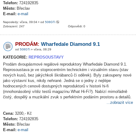
Telefon:
724192835
Město:
Břeclav
E-mail:
e-mail
Naposledy: včera, 09:04 • od
508GTi
Zobrazení: 247
Odpovědi: 0
PRODÁM:
Wharfedale Diamond 9.1
od
508GTi
» včera, 08:29
KATEGORIE:
REPROSOUSTAVY
Prodám dvoupásmové regálové reproduktory Wharfedale Diamond 9.1.
Reprosoustava je ve stoprocentním technickém i vizuálním stavu (stav
nových kusů, bez jakýchkoli škrábanců či oděrek). Byly zakoupeny nové
jako výstavní kus, nikdy nehrané. Jedná se o jedny z nejlépe
hodnocených cenově dostupných reproduktorů v historii hi-fi
(mnohonásobný vítěz testů magazínu What Hi-Fi?). Nabízí mimořádně
čistý, dospělý a muzikální zvuk s perfektním podáním prostoru a detailů.
...zobrazit více
Cena:
3200,- Kč
Telefon:
724192835
Město:
Břeclav
E-mail:
e-mail