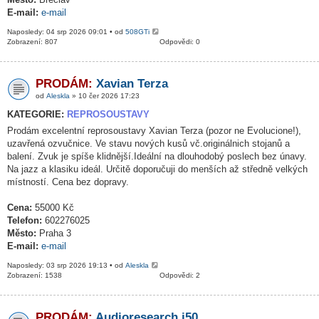
E-mail:
e-mail
Naposledy: 04 srp 2026 09:01 • od
508GTi
Zobrazení: 807
Odpovědi: 0
PRODÁM:
Xavian Terza
od
Aleskla
» 10 čer 2026 17:23
KATEGORIE:
REPROSOUSTAVY
Prodám excelentní reprosoustavy Xavian Terza (pozor ne Evolucione!),
uzavřená ozvučnice. Ve stavu nových kusů vč.originálnich stojanů a
balení. Zvuk je spíše klidnější.Ideální na dlouhodobý poslech bez únavy.
Na jazz a klasiku ideál. Určitě doporučuji do menších až středně velkých
místností. Cena bez dopravy.
Cena:
55000 Kč
Telefon:
602276025
Město:
Praha 3
E-mail:
e-mail
Naposledy: 03 srp 2026 19:13 • od
Aleskla
Zobrazení: 1538
Odpovědi: 2
PRODÁM:
Audioresearch i50