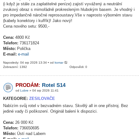
(i když je stále za zaplatitelné peníze) zajistí vyvážený a neutrální
zvukový obraz s mimořádně prokresleným hlubokým basem. Je vhodný i
pro impedančně náročné reprosoustavy.Vše v naprosto výborném stavu
(kabely konektory i kufřík)! Jako nový!
Cena nového setu: 9500,-
Cena:
4800 Kč
Telefon:
736171824
Město:
Polička
E-mail:
e-mail
Naposledy: 04 srp 2026 13:34 • od
komar
Zobrazení: 1392
Odpovědi: 0
PRODÁM:
Rotel S14
od
Lubre
» 04 srp 2026 11:41
KATEGORIE:
ZESILOVAČE
Nabízím svůj rotel v bezvadném stavu. Skvělý all in one přístroj. Bez
jediné vady či poškození. Originál balení k dispozici.
Cena:
26 000 Kč
Telefon:
736650695
Město:
Ústí nad Labem