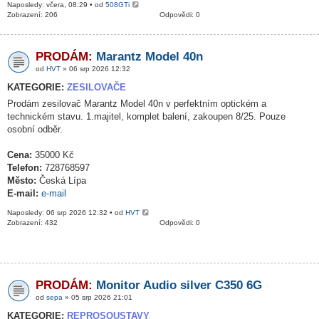
Naposledy: včera, 08:29 • od
508GTi
Zobrazení: 206
Odpovědi: 0
PRODÁM:
Marantz Model 40n
od
HVT
» 06 srp 2026 12:32
KATEGORIE:
ZESILOVAČE
Prodám zesilovač Marantz Model 40n v perfektním optickém a
technickém stavu. 1.majitel, komplet balení, zakoupen 8/25. Pouze
osobní odběr.
Cena:
35000 Kč
Telefon:
728768597
Město:
Česká Lípa
E-mail:
e-mail
Naposledy: 06 srp 2026 12:32 • od
HVT
Zobrazení: 432
Odpovědi: 0
PRODÁM:
Monitor Audio silver C350 6G
od
sepa
» 05 srp 2026 21:01
KATEGORIE:
REPROSOUSTAVY