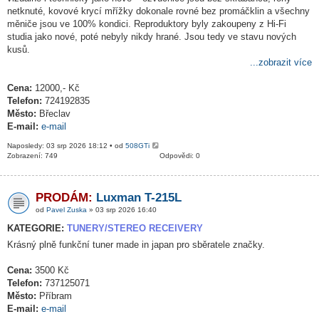
netknuté, kovové krycí mřížky dokonale rovné bez promáčklin a všechny
měniče jsou ve 100% kondici. Reproduktory byly zakoupeny z Hi-Fi
studia jako nové, poté nebyly nikdy hrané. Jsou tedy ve stavu nových
kusů.
...zobrazit více
Cena:
12000,- Kč
Telefon:
724192835
Město:
Břeclav
E-mail:
e-mail
Naposledy: 03 srp 2026 18:12 • od
508GTi
Zobrazení: 749
Odpovědi: 0
PRODÁM:
Luxman T-215L
od
Pavel Zuska
» 03 srp 2026 16:40
KATEGORIE:
TUNERY/STEREO RECEIVERY
Krásný plně funkční tuner made in japan pro sběratele značky.
Cena:
3500 Kč
Telefon:
737125071
Město:
Příbram
E-mail:
e-mail