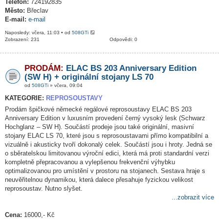
Telefon:
724192835
Město:
Břeclav
E-mail:
e-mail
Naposledy: včera, 11:03 • od
508GTi
Zobrazení: 231
Odpovědi: 0
PRODÁM:
ELAC BS 203 Anniversary Edition
(SW H) + originální stojany LS 70
od
508GTi
» včera, 09:04
KATEGORIE:
REPROSOUSTAVY
Prodám špičkové německé regálové reprosoustavy ELAC BS 203
Anniversary Edition v luxusním provedení černý vysoký lesk (Schwarz
Hochglanz – SW H). Součástí prodeje jsou také originální, masivní
stojany ELAC LS 70, které jsou s reprosoustavami přímo kompatibilní a
vizuálně i akusticky tvoří dokonalý celek. Součástí jsou i hroty. Jedná se
o sběratelskou limitovanou výroční edici, která má proti standardní verzi
kompletně přepracovanou a vylepšenou frekvenční výhybku
optimalizovanou pro umístění v prostoru na stojanech. Sestava hraje s
neuvěřitelnou dynamikou, která dalece přesahuje fyzickou velikost
reprosoustav. Nutno slyšet.
...zobrazit více
Cena:
16000,- Kč