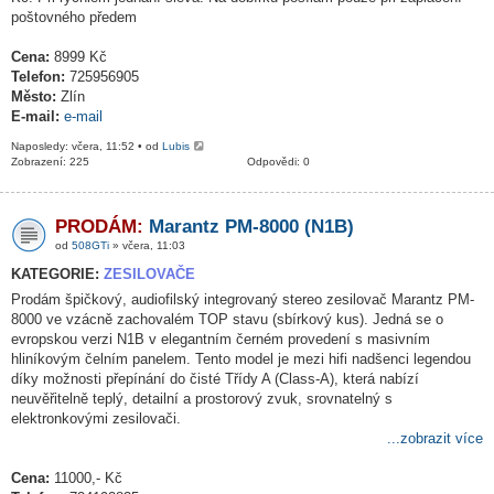
poštovného předem
Cena:
8999 Kč
Telefon:
725956905
Město:
Zlín
E-mail:
e-mail
Naposledy: včera, 11:52 • od
Lubis
Zobrazení: 225
Odpovědi: 0
PRODÁM:
Marantz PM-8000 (N1B)
od
508GTi
» včera, 11:03
KATEGORIE:
ZESILOVAČE
Prodám špičkový, audiofilský integrovaný stereo zesilovač Marantz PM-
8000 ve vzácně zachovalém TOP stavu (sbírkový kus). Jedná se o
evropskou verzi N1B v elegantním černém provedení s masivním
hliníkovým čelním panelem. Tento model je mezi hifi nadšenci legendou
díky možnosti přepínání do čisté Třídy A (Class-A), která nabízí
neuvěřitelně teplý, detailní a prostorový zvuk, srovnatelný s
elektronkovými zesilovači.
...zobrazit více
Cena:
11000,- Kč