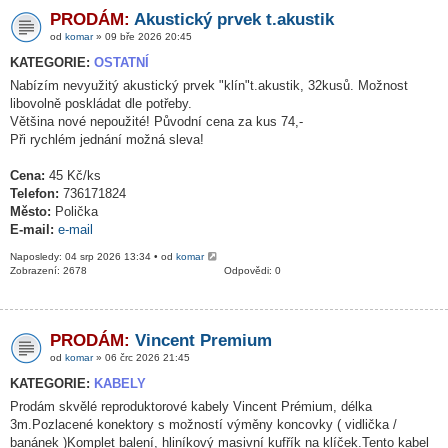
PRODÁM:
Akustický prvek t.akustik
od
komar
» 09 bře 2026 20:45
KATEGORIE:
OSTATNÍ
Nabízím nevyužitý akustický prvek "klín"t.akustik, 32kusů. Možnost
libovolně poskládat dle potřeby.
Většina nové nepoužité! Původní cena za kus 74,-
Při rychlém jednání možná sleva!
Cena:
45 Kč/ks
Telefon:
736171824
Město:
Polička
E-mail:
e-mail
Naposledy: 04 srp 2026 13:34 • od
komar
Zobrazení: 2678
Odpovědi: 0
PRODÁM:
Vincent Premium
od
komar
» 06 črc 2026 21:45
KATEGORIE:
KABELY
Prodám skvělé reproduktorové kabely Vincent Prémium, délka
3m.Pozlacené konektory s možností výměny koncovky ( vidlička /
banánek )Komplet balení, hliníkový masivní kufřík na klíček.Tento kabel