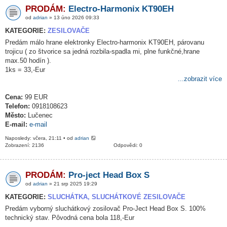
PRODÁM:
Electro-Harmonix KT90EH
od
adrian
» 13 úno 2026 09:33
KATEGORIE:
ZESILOVAČE
Predám málo hrane elektronky Electro-harmonix KT90EH, párovanu
trojicu ( zo štvorice sa jedná rozbila-spadla mi, plne funkčné,hrane
max.50 hodín ).
1ks = 33,-Eur
...zobrazit více
Cena:
99 EUR
Telefon:
0918108623
Město:
Lučenec
E-mail:
e-mail
Naposledy: včera, 21:11 • od
adrian
Zobrazení: 2136
Odpovědi: 0
PRODÁM:
Pro-ject Head Box S
od
adrian
» 21 srp 2025 19:29
KATEGORIE:
SLUCHÁTKA, SLUCHÁTKOVÉ ZESILOVAČE
Predám vyborný sluchátkový zosilovač Pro-Ject Head Box S. 100%
technický stav. Pôvodná cena bola 118,-Eur