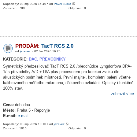
Naposledy: 03 srp 2026 16:40 • od
Pavel Zuska
Zobrazení: 780
Odpovědi: 0
PRODÁM:
TacT RCS 2.0
od
jezevec
» 02 čer 2026 16:26
KATEGORIE:
DAC, PŘEVODNÍKY
Symetrický předzesilovač TacT RCS 2.0 /předchůdce Lyngdorfova DPA-
1/ s převodníky A/D + D/A plus procesorem pro korekci zvuku dle
akustických podmínek místnosti. První majitel, kompletní balení včetně
kalibrovaného měřícího mikrofonu, dálkového ovládání. Opticky i funkčně
100% stav.
...zobrazit více
Cena:
dohodou
Město:
Praha 5 - Řeporyje
E-mail:
e-mail
Naposledy: 03 srp 2026 10:10 • od
jezevec
Zobrazení: 1815
Odpovědi: 0