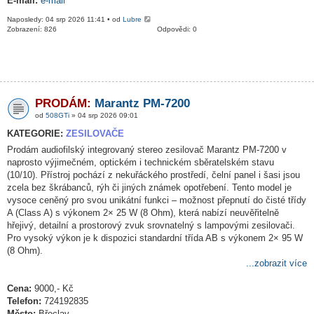
E-mail:
e-mail
Naposledy: 04 srp 2026 11:41 • od
Lubre
Zobrazení: 826
Odpovědi: 0
PRODÁM:
Marantz PM-7200
od
508GTi
» 04 srp 2026 09:01
KATEGORIE:
ZESILOVAČE
Prodám audiofilský integrovaný stereo zesilovač Marantz PM-7200 v
naprosto výjimečném, optickém i technickém sběratelském stavu
(10/10). Přístroj pochází z nekuřáckého prostředí, čelní panel i šasi jsou
zcela bez škrábanců, rýh či jiných známek opotřebení. Tento model je
vysoce ceněný pro svou unikátní funkci – možnost přepnutí do čisté třídy
A (Class A) s výkonem 2× 25 W (8 Ohm), která nabízí neuvěřitelně
hřejivý, detailní a prostorový zvuk srovnatelný s lampovými zesilovači.
Pro vysoký výkon je k dispozici standardní třída AB s výkonem 2× 95 W
(8 Ohm).
...zobrazit více
Cena:
9000,- Kč
Telefon:
724192835
Město:
Břeclav