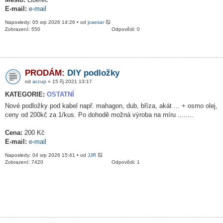
E-mail:
e-mail
Naposledy: 05 srp 2026 14:26 • od
jcaesar
Zobrazení: 550
Odpovědi: 0
PRODÁM:
DIY podložky
od
accup
» 15 říj 2021 13:17
KATEGORIE:
OSTATNÍ
Nové podložky pod kabel např. mahagon, dub, bříza, akát ... + osmo olej,
ceny od 200kč za 1/kus. Po dohodě možná výroba na míru ........
Cena:
200 Kč
E-mail:
e-mail
Naposledy: 04 srp 2026 15:41 • od
JJR
Zobrazení: 7420
Odpovědi: 1