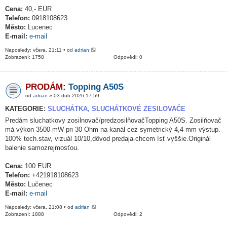
Cena:
40,- EUR
Telefon:
0918108623
Město:
Lucenec
E-mail:
e-mail
Naposledy: včera, 21:11 • od
adrian
Zobrazení: 1758
Odpovědi: 0
PRODÁM:
Topping A50S
od
adrian
» 03 dub 2026 17:59
KATEGORIE:
SLUCHÁTKA, SLUCHÁTKOVÉ ZESILOVAČE
Predám sluchatkovy zosilnovač/predzosilňovačTopping A50S. Zosilňovač
má výkon 3500 mW pri 30 Ohm na kanál cez symetrický 4,4 mm výstup.
100% tech.stav, vizuál 10/10,dôvod predaja-chcem ísť vyššie.Originál
balenie samozrejmosťou.
Cena:
100 EUR
Telefon:
+421918108623
Město:
Lučenec
E-mail:
e-mail
Naposledy: včera, 21:08 • od
adrian
Zobrazení: 1888
Odpovědi: 2