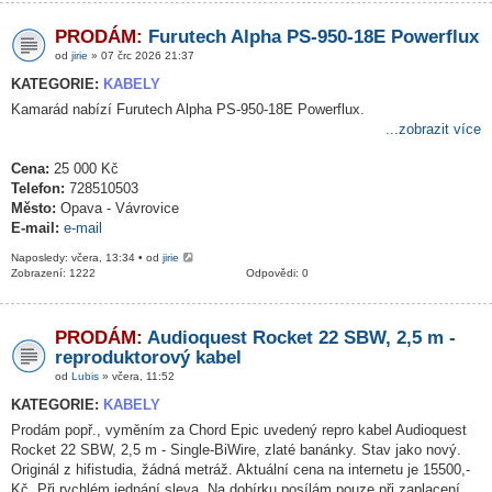
PRODÁM:
Furutech Alpha PS-950-18E Powerflux
od
jirie
» 07 črc 2026 21:37
KATEGORIE:
KABELY
Kamarád nabízí Furutech Alpha PS-950-18E Powerflux.
...zobrazit více
Cena:
25 000 Kč
Telefon:
728510503
Město:
Opava - Vávrovice
E-mail:
e-mail
Naposledy: včera, 13:34 • od
jirie
Zobrazení: 1222
Odpovědi: 0
PRODÁM:
Audioquest Rocket 22 SBW, 2,5 m -
reproduktorový kabel
od
Lubis
» včera, 11:52
KATEGORIE:
KABELY
Prodám popř., vyměním za Chord Epic uvedený repro kabel Audioquest
Rocket 22 SBW, 2,5 m - Single-BiWire, zlaté banánky. Stav jako nový.
Originál z hifistudia, žádná metráž. Aktuální cena na internetu je 15500,-
Kč. Při rychlém jednání sleva. Na dobírku posílám pouze při zaplacení