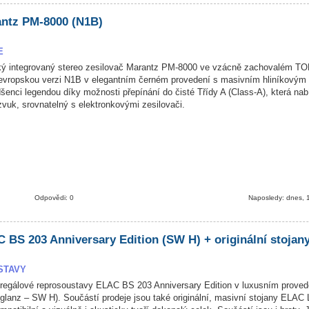
ntz PM-8000 (N1B)
E
ský integrovaný stereo zesilovač Marantz PM-8000 ve vzácně zachovalém TO
 evropskou verzi N1B v elegantním černém provedení s masivním hliníkovým
dšenci legendou díky možnosti přepínání do čisté Třídy A (Class-A), která nab
 zvuk, srovnatelný s elektronkovými zesilovači.
Odpovědi: 0
Naposledy: dnes, 
 BS 203 Anniversary Edition (SW H) + originální stojan
STAVY
egálové reprosoustavy ELAC BS 203 Anniversary Edition v luxusním proved
lanz – SW H). Součástí prodeje jsou také originální, masivní stojany ELAC L