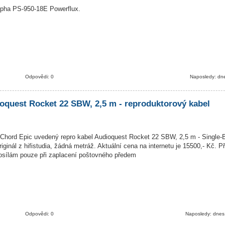
lpha PS-950-18E Powerflux.
Odpovědi: 0
Naposledy: dn
oquest Rocket 22 SBW, 2,5 m - reproduktorový kabel
hord Epic uvedený repro kabel Audioquest Rocket 22 SBW, 2,5 m - Single-B
ginál z hifistudia, žádná metráž. Aktuální cena na internetu je 15500,- Kč. P
posílám pouze při zaplacení poštovného předem
Odpovědi: 0
Naposledy: dnes