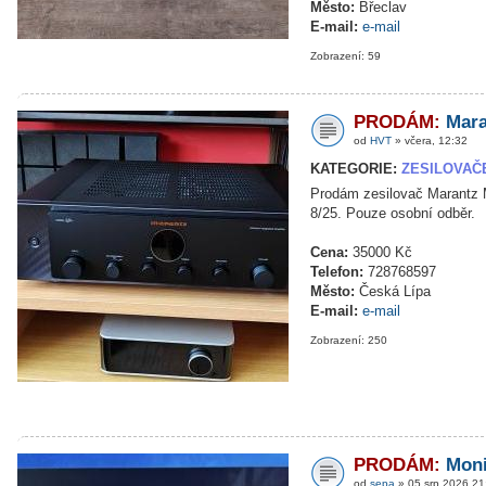
Město:
Břeclav
E-mail:
e-mail
Zobrazení: 59
PRODÁM:
Mara
od
HVT
» včera, 12:32
KATEGORIE:
ZESILOVAČ
Prodám zesilovač Marantz M
8/25. Pouze osobní odběr.
Cena:
35000 Kč
Telefon:
728768597
Město:
Česká Lípa
E-mail:
e-mail
Zobrazení: 250
PRODÁM:
Moni
od
sepa
» 05 srp 2026 21