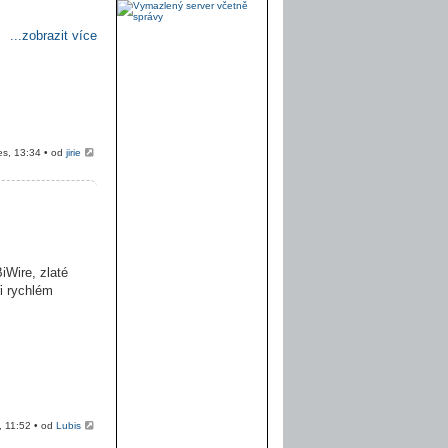
...zobrazit více
es, 13:34 • od
jirie
iWire, zlaté
ři rychlém
, 11:52 • od
Lubis