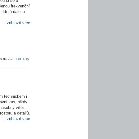
Jedná se o
pšenou frekvenční
, která dalece
...zobrazit více
09:04 • od
508GTi
m technickém i
avní kus, nikdy
onásobný vítěz
ostoru a detailů.
...zobrazit více