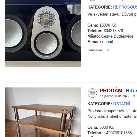
KATEGORIE:
REPROSOU
Ve skvělém stavu. Důvod pro
Cena:
13000 Kč
Telefon:
604215976
Město:
Česke Budějovice
E-mail:
e-mail
Zobrazení: 323
PRODÁM:
Hifi
od
jcaesar
» 05 srp 2026 
KATEGORIE:
OSTATNÍ
Prodám dvoupatrový hifi s
Nohy jsou z plného materiál
Cena:
6000 Kč
Telefon:
+420736101655