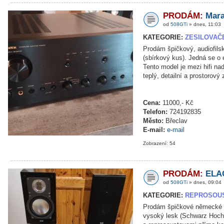
PRODÁM:
Mara
od
508GTi
» dnes, 11:03
KATEGORIE:
ZESILOVAČ
Prodám špičkový, audiofil
(sbírkový kus). Jedná se o
Tento model je mezi hifi na
teplý, detailní a prostorový
Cena:
11000,- Kč
Telefon:
724192835
Město:
Břeclav
E-mail:
e-mail
Zobrazení: 54
PRODÁM:
ELAC
od
508GTi
» dnes, 09:04
KATEGORIE:
REPROSOU
Prodám špičkové německé r
vysoký lesk (Schwarz Hochg