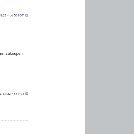
08:29 • od
508GTi
ení, zakoupen
a, 12:32 • od
HVT