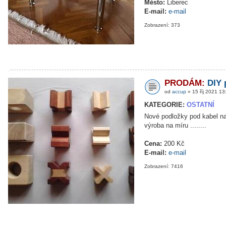
Město:
Liberec
E-mail:
e-mail
Zobrazení: 373
PRODÁM:
DIY 
od
accup
» 15 říj 2021 13
KATEGORIE:
OSTATNÍ
Nové podložky pod kabel na
výroba na míru ........
Cena:
200 Kč
E-mail:
e-mail
Zobrazení: 7416