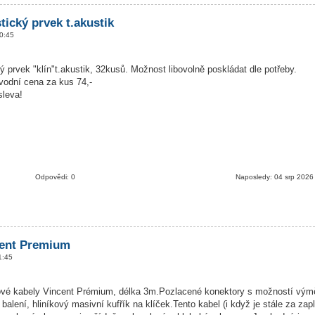
tický prvek t.akustik
0:45
 prvek "klín"t.akustik, 32kusů. Možnost libovolně poskládat dle potřeby.
vodní cena za kus 74,-
sleva!
Odpovědi: 0
Naposledy: 04 srp 2026
ent Premium
1:45
ové kabely Vincent Prémium, délka 3m.Pozlacené konektory s možností vým
balení, hliníkový masivní kufřík na klíček.Tento kabel (i když je stále za zapl