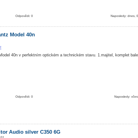
Odpovědi: 0
Naposledy: dnes, 
ntz Model 40n
E
odel 40n v perfektním optickém a technickém stavu. 1.majitel, komplet bal
Odpovědi: 0
Naposledy: včer
tor Audio silver C350 6G
:01