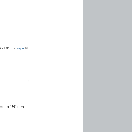
6 21:01 • od
sepa
0 mm a 150 mm.