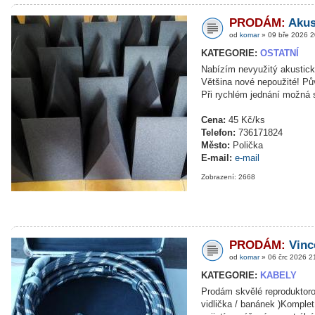
PRODÁM:
Akus
od
komar
» 09 bře 2026 2
KATEGORIE:
OSTATNÍ
Nabízím nevyužitý akustický
Většina nové nepoužité! Pů
Při rychlém jednání možná 
Cena:
45 Kč/ks
Telefon:
736171824
Město:
Polička
E-mail:
e-mail
Zobrazení: 2668
PRODÁM:
Vinc
od
komar
» 06 črc 2026 2
KATEGORIE:
KABELY
Prodám skvělé reproduktor
vidlička / banánek )Komplet 