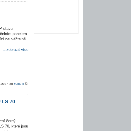
P stavu
 čelním panelem.
ízí neuvěřitelně
...zobrazit více
11:03 • od
508GTi
y LS 70
ení černý
S 70, které jsou