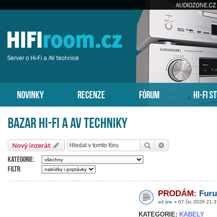
AUDIOZONE.CZ
Server o Hi-Fi a AV technice
NOVINKY
RECENZE
FÓRUM
HI-FI S
Bazar HI-FI a AV techniky
Hledat
Pokročilé hledán
Nový inzerát
Kategorie:
Filtr:
PRODÁM:
Furu
od
jirie
» 07 črc 2026 21:3
KATEGORIE:
KABELY