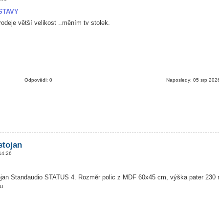
STAVY
deje větší velikost ..měním tv stolek.
Odpovědi: 0
Naposledy: 05 srp 202
 stojan
14:26
tojan Standaudio STATUS 4. Rozměr polic z MDF 60x45 cm, výška pater 23
u.