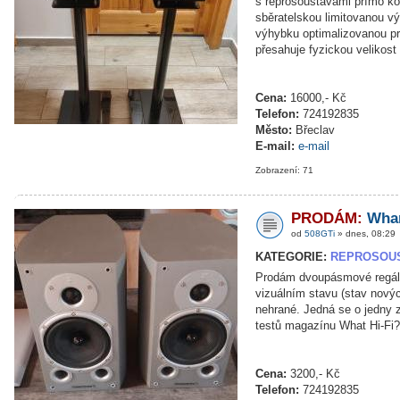
s reprosoustavami přímo kom
sběratelskou limitovanou vý
výhybku optimalizovanou pro
přesahuje fyzickou velikost
Cena:
16000,- Kč
Telefon:
724192835
Město:
Břeclav
E-mail:
e-mail
Zobrazení: 71
PRODÁM:
Whar
od
508GTi
» dnes, 08:29
KATEGORIE:
REPROSOU
Prodám dvoupásmové regálo
vizuálním stavu (stav nový
nehrané. Jedná se o jedny z
testů magazínu What Hi-Fi?)
Cena:
3200,- Kč
Telefon:
724192835