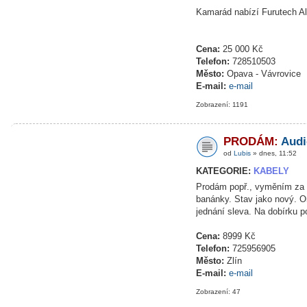
Kamarád nabízí Furutech A
Cena:
25 000 Kč
Telefon:
728510503
Město:
Opava - Vávrovice
E-mail:
e-mail
Zobrazení: 1191
PRODÁM:
Audi
od
Lubis
» dnes, 11:52
KATEGORIE:
KABELY
Prodám popř., vyměním za C
banánky. Stav jako nový. Ori
jednání sleva. Na dobírku 
Cena:
8999 Kč
Telefon:
725956905
Město:
Zlín
E-mail:
e-mail
Zobrazení: 47