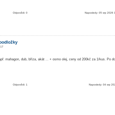
Odpovědi: 0
Naposledy: 05 srp 2026 
podložky
:17
př. mahagon, dub, bříza, akát ... + osmo olej, ceny od 200kč za 1/kus. Po 
Odpovědi: 1
Naposledy: 04 srp 20