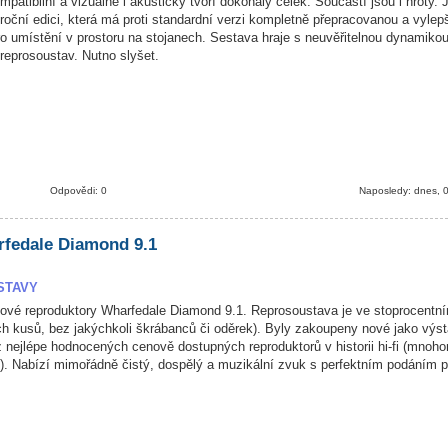
patibilní a vizuálně i akusticky tvoří dokonalý celek. Součástí jsou i hroty. 
roční edici, která má proti standardní verzi kompletně přepracovanou a vyle
 umístění v prostoru na stojanech. Sestava hraje s neuvěřitelnou dynamikou
 reprosoustav. Nutno slyšet.
Odpovědi: 0
Naposledy: dnes, 
fedale Diamond 9.1
STAVY
vé reproduktory Wharfedale Diamond 9.1. Reprosoustava je ve stoprocentní
ch kusů, bez jakýchkoli škrábanců či oděrek). Byly zakoupeny nové jako výst
 nejlépe hodnocených cenově dostupných reproduktorů v historii hi-fi (mnoh
. Nabízí mimořádně čistý, dospělý a muzikální zvuk s perfektním podáním pr