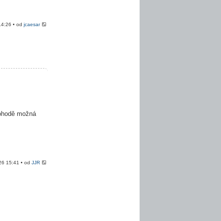
14:26 • od
jcaesar
dohodě možná
26 15:41 • od
JJR