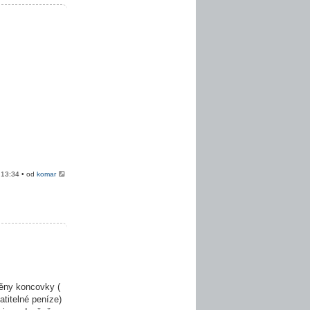
 13:34 • od
komar
ěny koncovky (
atitelné peníze)