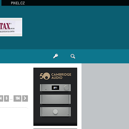
PIXEL.CZ
4
5
194
Další
…