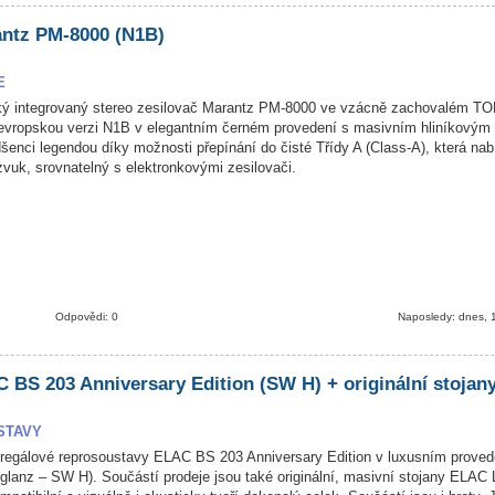
ntz PM-8000 (N1B)
E
ský integrovaný stereo zesilovač Marantz PM-8000 ve vzácně zachovalém TO
 evropskou verzi N1B v elegantním černém provedení s masivním hliníkovým
dšenci legendou díky možnosti přepínání do čisté Třídy A (Class-A), která nab
 zvuk, srovnatelný s elektronkovými zesilovači.
Odpovědi: 0
Naposledy: dnes, 
 BS 203 Anniversary Edition (SW H) + originální stojan
STAVY
egálové reprosoustavy ELAC BS 203 Anniversary Edition v luxusním proved
lanz – SW H). Součástí prodeje jsou také originální, masivní stojany ELAC L