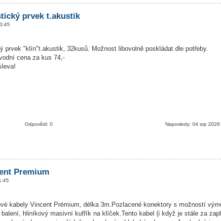
tický prvek t.akustik
0:45
 prvek "klín"t.akustik, 32kusů. Možnost libovolně poskládat dle potřeby.
vodní cena za kus 74,-
sleva!
Odpovědi: 0
Naposledy: 04 srp 2026
ent Premium
1:45
ové kabely Vincent Prémium, délka 3m.Pozlacené konektory s možností vým
balení, hliníkový masivní kufřík na klíček.Tento kabel (i když je stále za zapl