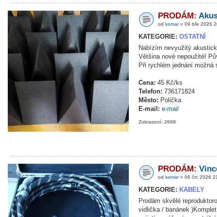
PRODÁM:
Akus
od
komar
» 09 bře 2026 2
KATEGORIE:
OSTATNÍ
Nabízím nevyužitý akustický
Většina nové nepoužité! Pů
Při rychlém jednání možná 
Cena:
45 Kč/ks
Telefon:
736171824
Město:
Polička
E-mail:
e-mail
Zobrazení: 2668
PRODÁM:
Vinc
od
komar
» 06 črc 2026 2
KATEGORIE:
KABELY
Prodám skvělé reproduktor
vidlička / banánek )Komplet 