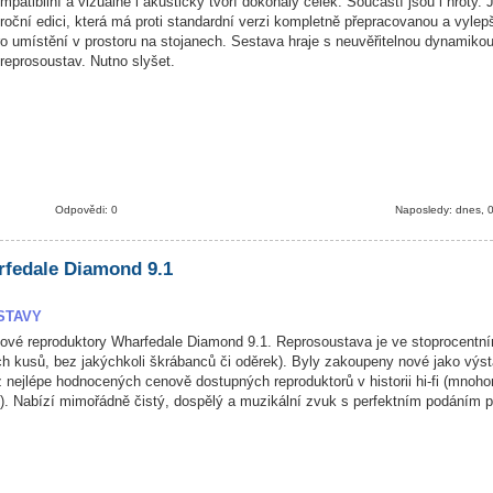
patibilní a vizuálně i akusticky tvoří dokonalý celek. Součástí jsou i hroty. 
roční edici, která má proti standardní verzi kompletně přepracovanou a vyle
 umístění v prostoru na stojanech. Sestava hraje s neuvěřitelnou dynamikou
 reprosoustav. Nutno slyšet.
Odpovědi: 0
Naposledy: dnes, 
fedale Diamond 9.1
STAVY
vé reproduktory Wharfedale Diamond 9.1. Reprosoustava je ve stoprocentní
ch kusů, bez jakýchkoli škrábanců či oděrek). Byly zakoupeny nové jako výst
 nejlépe hodnocených cenově dostupných reproduktorů v historii hi-fi (mnoh
. Nabízí mimořádně čistý, dospělý a muzikální zvuk s perfektním podáním pr