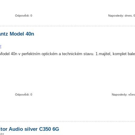
Odpovědi: 0
Naposledy: dnes, 
ntz Model 40n
E
odel 40n v perfektním optickém a technickém stavu. 1.majitel, komplet bal
Odpovědi: 0
Naposledy: včer
tor Audio silver C350 6G
:01