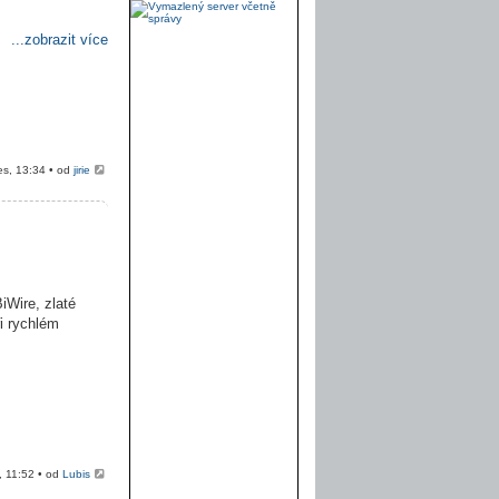
...zobrazit více
es, 13:34 • od
jirie
iWire, zlaté
ři rychlém
, 11:52 • od
Lubis