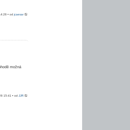
14:26 • od
jcaesar
dohodě možná
26 15:41 • od
JJR