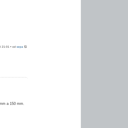
6 21:01 • od
sepa
0 mm a 150 mm.