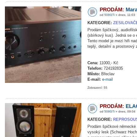
PRODÁM:
Mara
od
508GTi
» dnes, 11:03
KATEGORIE:
ZESILOVAČ
Prodám špičkový, audiofil
(sbírkový kus). Jedná se o
Tento model je mezi hifi na
teplý, detailní a prostorový
Cena:
11000,- Kč
Telefon:
724192835
Město:
Břeclav
E-mail:
e-mail
Zobrazení: 55
PRODÁM:
ELAC
od
508GTi
» dnes, 09:04
KATEGORIE:
REPROSOU
Prodám špičkové německé r
vysoký lesk (Schwarz Hochg