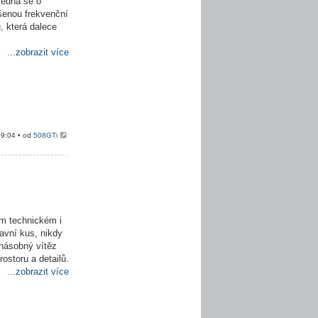
Jedná se o
pšenou frekvenční
, která dalece
...zobrazit více
09:04 • od
508GTi
m technickém i
avní kus, nikdy
onásobný vítěz
ostoru a detailů.
...zobrazit více