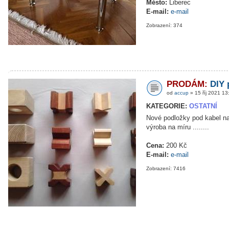
Město:
Liberec
E-mail:
e-mail
Zobrazení: 374
PRODÁM:
DIY 
od
accup
» 15 říj 2021 13
KATEGORIE:
OSTATNÍ
Nové podložky pod kabel na
výroba na míru ........
Cena:
200 Kč
E-mail:
e-mail
Zobrazení: 7416