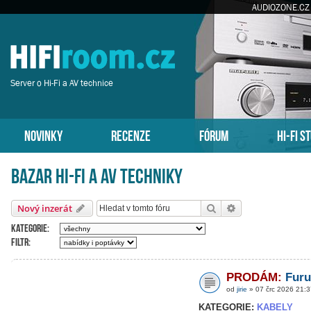
AUDIOZONE.CZ
Server o Hi-Fi a AV technice
NOVINKY
RECENZE
FÓRUM
HI-FI S
Bazar HI-FI a AV techniky
Hledat
Pokročilé hledán
Nový inzerát
Kategorie:
Filtr:
PRODÁM:
Furu
od
jirie
» 07 črc 2026 21:3
KATEGORIE:
KABELY