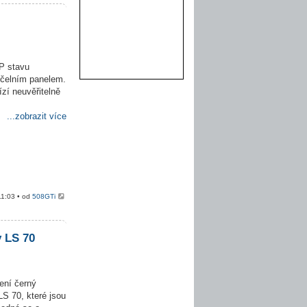
P stavu
 čelním panelem.
ízí neuvěřitelně
...zobrazit více
11:03 • od
508GTi
y LS 70
ení černý
S 70, které jsou