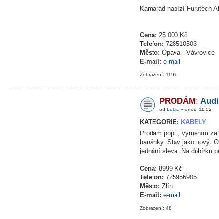
Kamarád nabízí Furutech A
Cena:
25 000 Kč
Telefon:
728510503
Město:
Opava - Vávrovice
E-mail:
e-mail
Zobrazení: 1191
PRODÁM:
Audi
od
Lubis
» dnes, 11:52
KATEGORIE:
KABELY
Prodám popř., vyměním za C
banánky. Stav jako nový. Ori
jednání sleva. Na dobírku 
Cena:
8999 Kč
Telefon:
725956905
Město:
Zlín
E-mail:
e-mail
Zobrazení: 48