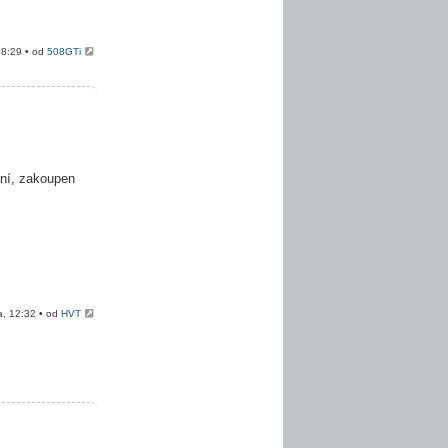
08:29 • od
508GTi
ení, zakoupen
a, 12:32 • od
HVT