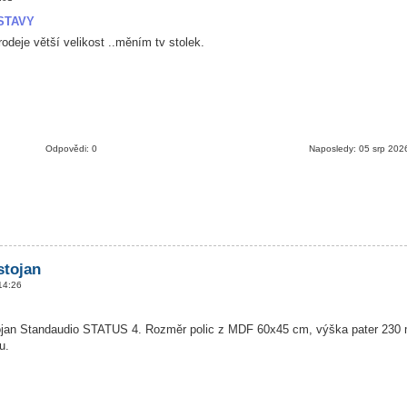
STAVY
deje větší velikost ..měním tv stolek.
Odpovědi: 0
Naposledy: 05 srp 202
 stojan
14:26
tojan Standaudio STATUS 4. Rozměr polic z MDF 60x45 cm, výška pater 23
u.