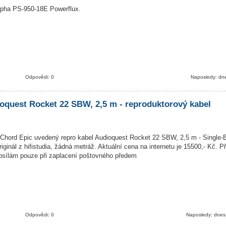
lpha PS-950-18E Powerflux.
Odpovědi: 0
Naposledy: dn
oquest Rocket 22 SBW, 2,5 m - reproduktorový kabel
hord Epic uvedený repro kabel Audioquest Rocket 22 SBW, 2,5 m - Single-B
ginál z hifistudia, žádná metráž. Aktuální cena na internetu je 15500,- Kč. P
posílám pouze při zaplacení poštovného předem
Odpovědi: 0
Naposledy: dnes