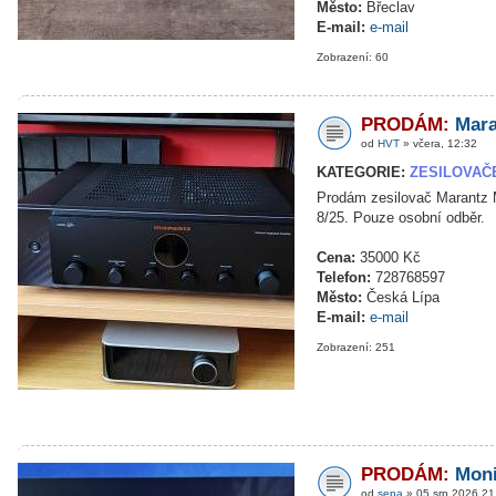
Město:
Břeclav
E-mail:
e-mail
Zobrazení: 60
PRODÁM:
Mara
od
HVT
» včera, 12:32
KATEGORIE:
ZESILOVAČ
Prodám zesilovač Marantz M
8/25. Pouze osobní odběr.
Cena:
35000 Kč
Telefon:
728768597
Město:
Česká Lípa
E-mail:
e-mail
Zobrazení: 251
PRODÁM:
Moni
od
sepa
» 05 srp 2026 21