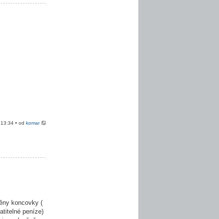
 13:34 • od
komar
ěny koncovky (
atitelné peníze)