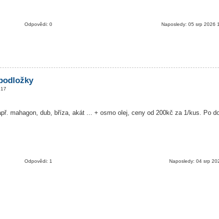
Odpovědi: 0
Naposledy: 05 srp 2026 
podložky
:17
př. mahagon, dub, bříza, akát ... + osmo olej, ceny od 200kč za 1/kus. Po 
Odpovědi: 1
Naposledy: 04 srp 20