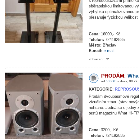
s reprosoustavami přímo kom
sběratelskou limitovanou vý
výhybku optimalizovanou pro
přesahuje fyzickou velikost
Cena:
16000,- Kč
Telefon:
724192835
Město:
Břeclav
E-mail:
e-mail
Zobrazení: 72
PRODÁM:
Whar
od
508GTi
» dnes, 08:29
KATEGORIE:
REPROSOU
Prodám dvoupásmové regálo
vizuálním stavu (stav nový
nehrané. Jedná se o jedny z
testů magazínu What Hi-Fi?)
Cena:
3200,- Kč
Telefon:
724192835