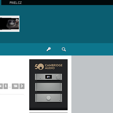
PIXEL.CZ
4
5
194
Další
…