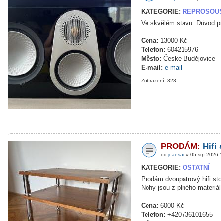
KATEGORIE:
REPROSOU
Ve skvělém stavu. Důvod pro
Cena:
13000 Kč
Telefon:
604215976
Město:
Česke Budějovice
E-mail:
e-mail
Zobrazení: 323
PRODÁM:
Hifi
od
jcaesar
» 05 srp 2026 
KATEGORIE:
OSTATNÍ
Prodám dvoupatrový hifi s
Nohy jsou z plného materiál
Cena:
6000 Kč
Telefon:
+420736101655