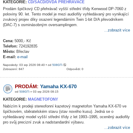
KATEGORIE:
CD/SACD/DVDA PŘEHRÁVAČE
Prodám špičkový CD přehrávač vyšší střední třídy Kenwood DP-7060 z
poloviny 90. let. Tento model je mezi audiofily vyhledávaný pro vynikající
zvukový projev díky osazení legendárním Twin 1-bit D/A převodníkem
(DAC-7) s osminásobným oversamplingem.
...zobrazit více
Cena:
5000,- Kč
Telefon:
724192835
Město:
Břeclav
E-mail:
e-mail
Naposledy: 03 srp 2026 08:40 • od
508GTi
Zobrazení: 847
Odpovědi: 0
PRODÁM:
Yamaha KX-670
od
508GTi
» 03 srp 2026 08:15
KATEGORIE:
MAGNETOFONY
Nabízím k prodeji stereofonní kazetový magnetofon Yamaha KX-670 ve
špičkovém, sběratelském stavu (stav nového kusu). Jedná se o
vyhledávaný model vyšší střední třídy z let 1993–1995, oceněný audiofily
pro svůj precizní zvuk a nadstandardní výbavu.
...zobrazit více