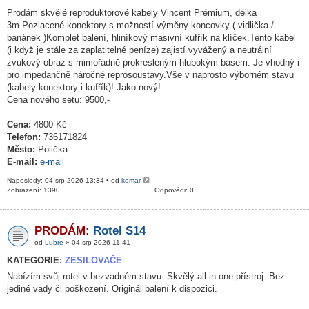
Prodám skvělé reproduktorové kabely Vincent Prémium, délka
3m.Pozlacené konektory s možností výměny koncovky ( vidlička /
banánek )Komplet balení, hliníkový masivní kufřík na klíček.Tento kabel
(i když je stále za zaplatitelné peníze) zajistí vyvážený a neutrální
zvukový obraz s mimořádně prokresleným hlubokým basem. Je vhodný i
pro impedančně náročné reprosoustavy.Vše v naprosto výborném stavu
(kabely konektory i kufřík)! Jako nový!
Cena nového setu: 9500,-
Cena:
4800 Kč
Telefon:
736171824
Město:
Polička
E-mail:
e-mail
Naposledy: 04 srp 2026 13:34 • od
komar
Zobrazení: 1390
Odpovědi: 0
PRODÁM:
Rotel S14
od
Lubre
» 04 srp 2026 11:41
KATEGORIE:
ZESILOVAČE
Nabízím svůj rotel v bezvadném stavu. Skvělý all in one přístroj. Bez
jediné vady či poškození. Originál balení k dispozici.