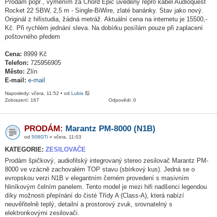
Prodám popř., vyměním za Chord Epic uvedený repro kabel Audioquest
Rocket 22 SBW, 2,5 m - Single-BiWire, zlaté banánky. Stav jako nový.
Originál z hifistudia, žádná metráž. Aktuální cena na internetu je 15500,-
Kč. Při rychlém jednání sleva. Na dobírku posílám pouze při zaplacení
poštovného předem
Cena:
8999 Kč
Telefon:
725956905
Město:
Zlín
E-mail:
e-mail
Naposledy: včera, 11:52 • od
Lubis
Zobrazení: 167
Odpovědi: 0
PRODÁM:
Marantz PM-8000 (N1B)
od
508GTi
» včera, 11:03
KATEGORIE:
ZESILOVAČE
Prodám špičkový, audiofilský integrovaný stereo zesilovač Marantz PM-
8000 ve vzácně zachovalém TOP stavu (sbírkový kus). Jedná se o
evropskou verzi N1B v elegantním černém provedení s masivním
hliníkovým čelním panelem. Tento model je mezi hifi nadšenci legendou
díky možnosti přepínání do čisté Třídy A (Class-A), která nabízí
neuvěřitelně teplý, detailní a prostorový zvuk, srovnatelný s
elektronkovými zesilovači.