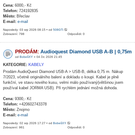
Cena:
6000,- Kč
Telefon:
724192835
Město:
Břeclav
E-mail:
e-mail
Naposledy: 03 srp 2026 08:15 • od
508GTi
Zobrazení: 798
Odpovědi: 0
PRODÁM:
Audioquest Diamond USB A-B | 0,75m
od
BobešXY
» 04 črc 2026 21:45
KATEGORIE:
KABELY
Prodám AudioQuest Diamond USB-A > USB-B, délka 0,75 m. Nákup
7/2023, včetně originálního balení a dokladu o koupi. Kabel je plně
funkční, ve stavu nového kusu, velmi málo používaný(většinou jsem
používal kabel JORMA USB). Při rychlém jednání možná dohoda.
Cena:
9300,- Kč
Telefon:
+420602743378
Město:
Znojmo
E-mail:
e-mail
Naposledy: 02 srp 2026 17:27 • od
BobešXY
Zobrazení: 961
Odpovědi: 0