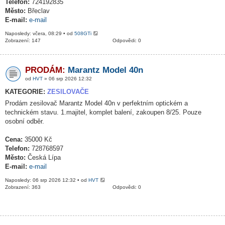
Telefon:
724192835
Město:
Břeclav
E-mail:
e-mail
Naposledy: včera, 08:29 • od
508GTi
Zobrazení: 147
Odpovědi: 0
PRODÁM:
Marantz Model 40n
od
HVT
» 06 srp 2026 12:32
KATEGORIE:
ZESILOVAČE
Prodám zesilovač Marantz Model 40n v perfektním optickém a
technickém stavu. 1.majitel, komplet balení, zakoupen 8/25. Pouze
osobní odběr.
Cena:
35000 Kč
Telefon:
728768597
Město:
Česká Lípa
E-mail:
e-mail
Naposledy: 06 srp 2026 12:32 • od
HVT
Zobrazení: 363
Odpovědi: 0