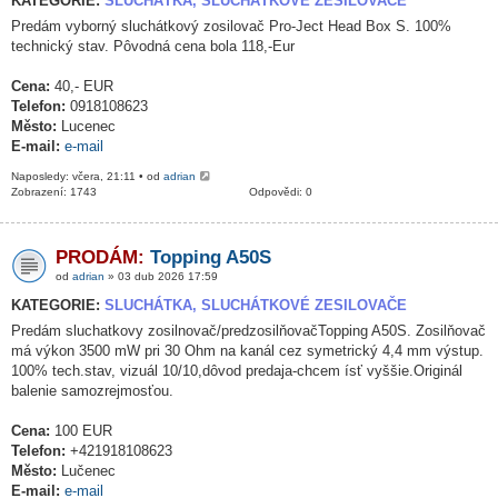
KATEGORIE:
SLUCHÁTKA, SLUCHÁTKOVÉ ZESILOVAČE
Predám vyborný sluchátkový zosilovač Pro-Ject Head Box S. 100%
technický stav. Pôvodná cena bola 118,-Eur
Cena:
40,- EUR
Telefon:
0918108623
Město:
Lucenec
E-mail:
e-mail
Naposledy: včera, 21:11 • od
adrian
Zobrazení: 1743
Odpovědi: 0
PRODÁM:
Topping A50S
od
adrian
» 03 dub 2026 17:59
KATEGORIE:
SLUCHÁTKA, SLUCHÁTKOVÉ ZESILOVAČE
Predám sluchatkovy zosilnovač/predzosilňovačTopping A50S. Zosilňovač
má výkon 3500 mW pri 30 Ohm na kanál cez symetrický 4,4 mm výstup.
100% tech.stav, vizuál 10/10,dôvod predaja-chcem ísť vyššie.Originál
balenie samozrejmosťou.
Cena:
100 EUR
Telefon:
+421918108623
Město:
Lučenec
E-mail:
e-mail