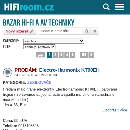
Server o Hi-Fi a AV technice
Bazar HI-FI a AV techniky
Hledat
Pokročilé hledání
Nový inzerát
Kategorie:
Filtr:
1
2
3
4
5
194
Stránka
1
z
194
Další
…
PRODÁM:
Electro-Harmonix KT90EH
od
adrian
» 13 úno 2026 09:33
KATEGORIE:
ZESILOVAČE
Predám málo hrane elektronky Electro-harmonix KT90EH, párovanu
trojicu ( zo štvorice sa jedná rozbila-spadla mi, plne funkčné,hrane
max.50 hodín ).
1ks = 33,-Eur
...zobrazit více
Cena:
99 EUR
Telefon:
0918108623