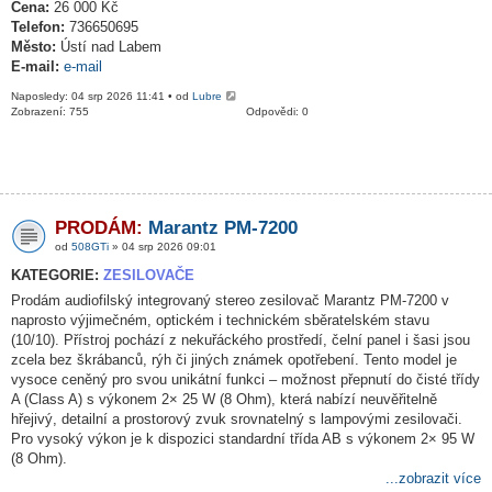
Cena:
26 000 Kč
Telefon:
736650695
Město:
Ústí nad Labem
E-mail:
e-mail
Naposledy: 04 srp 2026 11:41 • od
Lubre
Zobrazení: 755
Odpovědi: 0
PRODÁM:
Marantz PM-7200
od
508GTi
» 04 srp 2026 09:01
KATEGORIE:
ZESILOVAČE
Prodám audiofilský integrovaný stereo zesilovač Marantz PM-7200 v
naprosto výjimečném, optickém i technickém sběratelském stavu
(10/10). Přístroj pochází z nekuřáckého prostředí, čelní panel i šasi jsou
zcela bez škrábanců, rýh či jiných známek opotřebení. Tento model je
vysoce ceněný pro svou unikátní funkci – možnost přepnutí do čisté třídy
A (Class A) s výkonem 2× 25 W (8 Ohm), která nabízí neuvěřitelně
hřejivý, detailní a prostorový zvuk srovnatelný s lampovými zesilovači.
Pro vysoký výkon je k dispozici standardní třída AB s výkonem 2× 95 W
(8 Ohm).
...zobrazit více