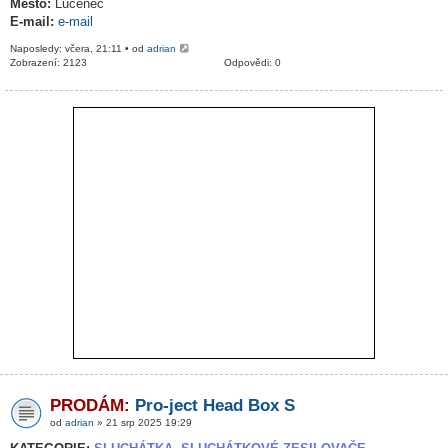
Město:
Lučenec
E-mail:
e-mail
Naposledy: včera, 21:11 • od
adrian
Zobrazení: 2123
Odpovědi: 0
PRODÁM:
Pro-ject Head Box S
od
adrian
» 21 srp 2025 19:29