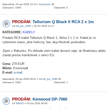
Naposledy: 03 srp 2026 10:10 • od
jezevec
Zobrazení: 1809
Odpovědi: 0
PRODÁM:
Tellurium Q Black II RCA 2 x 1m
od
hifi_joe_1986
» 19 čer 2026 11:17
KATEGORIE:
KABELY
Predam RCA kabel Tellurium Q Black 2, dlzka 2 x 1 m. Kabel je vo
vybornom stave, plne funkcny, bez akychkolvek poskodeni.
Zijem v Rakusku. Po dohode viem kabel doviezt napr. do Bratislavy alebo
zaslat postou kamkolvek v ramci EU.
Cena:
279 EUR
Město:
Eisenstadt
E-mail:
e-mail
Naposledy: 03 srp 2026 09:01 • od
hifi_joe_1986
Zobrazení: 2063
Odpovědi: 1
PRODÁM:
Kenwood DP-7060
od
508GTi
» 03 srp 2026 08:40