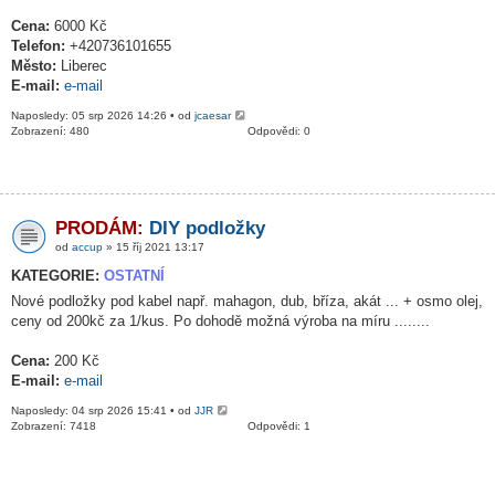
Cena:
6000 Kč
Telefon:
+420736101655
Město:
Liberec
E-mail:
e-mail
Naposledy: 05 srp 2026 14:26 • od
jcaesar
Zobrazení: 480
Odpovědi: 0
PRODÁM:
DIY podložky
od
accup
» 15 říj 2021 13:17
KATEGORIE:
OSTATNÍ
Nové podložky pod kabel např. mahagon, dub, bříza, akát ... + osmo olej,
ceny od 200kč za 1/kus. Po dohodě možná výroba na míru ........
Cena:
200 Kč
E-mail:
e-mail
Naposledy: 04 srp 2026 15:41 • od
JJR
Zobrazení: 7418
Odpovědi: 1