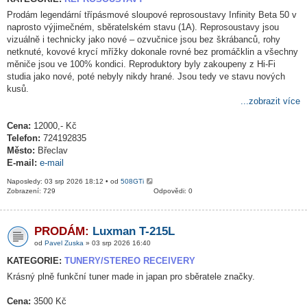
Prodám legendární třípásmové sloupové reprosoustavy Infinity Beta 50 v
naprosto výjimečném, sběratelském stavu (1A). Reprosoustavy jsou
vizuálně i technicky jako nové – ozvučnice jsou bez škrábanců, rohy
netknuté, kovové krycí mřížky dokonale rovné bez promáčklin a všechny
měniče jsou ve 100% kondici. Reproduktory byly zakoupeny z Hi-Fi
studia jako nové, poté nebyly nikdy hrané. Jsou tedy ve stavu nových
kusů.
...zobrazit více
Cena:
12000,- Kč
Telefon:
724192835
Město:
Břeclav
E-mail:
e-mail
Naposledy: 03 srp 2026 18:12 • od
508GTi
Zobrazení: 729
Odpovědi: 0
PRODÁM:
Luxman T-215L
od
Pavel Zuska
» 03 srp 2026 16:40
KATEGORIE:
TUNERY/STEREO RECEIVERY
Krásný plně funkční tuner made in japan pro sběratele značky.
Cena:
3500 Kč