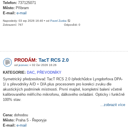
Telefon:
737125071
Město:
Příbram
E-mail:
e-mail
Naposledy: 03 srp 2026 16:40 • od
Pavel Zuska
Zobrazení: 767
Odpovědi: 0
PRODÁM:
TacT RCS 2.0
od
jezevec
» 02 čer 2026 16:26
KATEGORIE:
DAC, PŘEVODNÍKY
Symetrický předzesilovač TacT RCS 2.0 /předchůdce Lyngdorfova DPA-
1/ s převodníky A/D + D/A plus procesorem pro korekci zvuku dle
akustických podmínek místnosti. První majitel, kompletní balení včetně
kalibrovaného měřícího mikrofonu, dálkového ovládání. Opticky i funkčně
100% stav.
...zobrazit více
Cena:
dohodou
Město:
Praha 5 - Řeporyje
E-mail:
e-mail