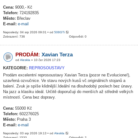
Cena:
9000,- Kč
Telefon:
724192835
Město:
Břeclav
E-mail:
e-mail
Naposledy: 04 srp 2026 09:01 • od
508GTi
Zobrazení: 736
Odpovědi: 0
PRODÁM:
Xavian Terza
od
Aleskla
» 10 čer 2026 17:23
KATEGORIE:
REPROSOUSTAVY
Prodám excelentní reprosoustavy Xavian Terza (pozor ne Evolucione!),
uzavřená ozvučnice. Ve stavu nových kusů vč.originálnich stojanů a
balení. Zvuk je spíše klidnější.Ideální na dlouhodobý poslech bez únavy.
Na jazz a klasiku ideál. Určitě doporučuji do menších až středně velkých
místností. Cena bez dopravy.
Cena:
55000 Kč
Telefon:
602276025
Město:
Praha 3
E-mail:
e-mail
Naposledy: 03 srp 2026 19:13 • od
Aleskla
Zobrazení: 1533
Odpovědi: 2