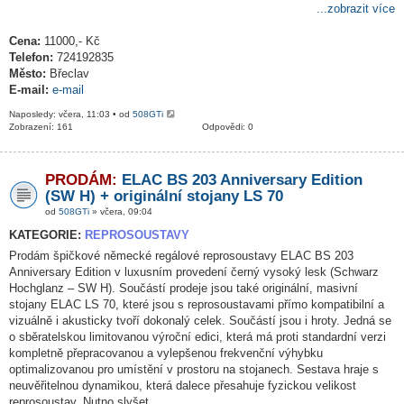
...zobrazit více
Cena:
11000,- Kč
Telefon:
724192835
Město:
Břeclav
E-mail:
e-mail
Naposledy: včera, 11:03 • od
508GTi
Zobrazení: 161
Odpovědi: 0
PRODÁM:
ELAC BS 203 Anniversary Edition
(SW H) + originální stojany LS 70
od
508GTi
» včera, 09:04
KATEGORIE:
REPROSOUSTAVY
Prodám špičkové německé regálové reprosoustavy ELAC BS 203
Anniversary Edition v luxusním provedení černý vysoký lesk (Schwarz
Hochglanz – SW H). Součástí prodeje jsou také originální, masivní
stojany ELAC LS 70, které jsou s reprosoustavami přímo kompatibilní a
vizuálně i akusticky tvoří dokonalý celek. Součástí jsou i hroty. Jedná se
o sběratelskou limitovanou výroční edici, která má proti standardní verzi
kompletně přepracovanou a vylepšenou frekvenční výhybku
optimalizovanou pro umístění v prostoru na stojanech. Sestava hraje s
neuvěřitelnou dynamikou, která dalece přesahuje fyzickou velikost
reprosoustav. Nutno slyšet.