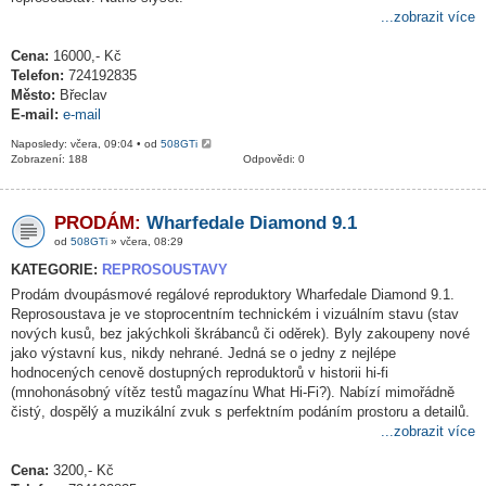
...zobrazit více
Cena:
16000,- Kč
Telefon:
724192835
Město:
Břeclav
E-mail:
e-mail
Naposledy: včera, 09:04 • od
508GTi
Zobrazení: 188
Odpovědi: 0
PRODÁM:
Wharfedale Diamond 9.1
od
508GTi
» včera, 08:29
KATEGORIE:
REPROSOUSTAVY
Prodám dvoupásmové regálové reproduktory Wharfedale Diamond 9.1.
Reprosoustava je ve stoprocentním technickém i vizuálním stavu (stav
nových kusů, bez jakýchkoli škrábanců či oděrek). Byly zakoupeny nové
jako výstavní kus, nikdy nehrané. Jedná se o jedny z nejlépe
hodnocených cenově dostupných reproduktorů v historii hi-fi
(mnohonásobný vítěz testů magazínu What Hi-Fi?). Nabízí mimořádně
čistý, dospělý a muzikální zvuk s perfektním podáním prostoru a detailů.
...zobrazit více
Cena:
3200,- Kč