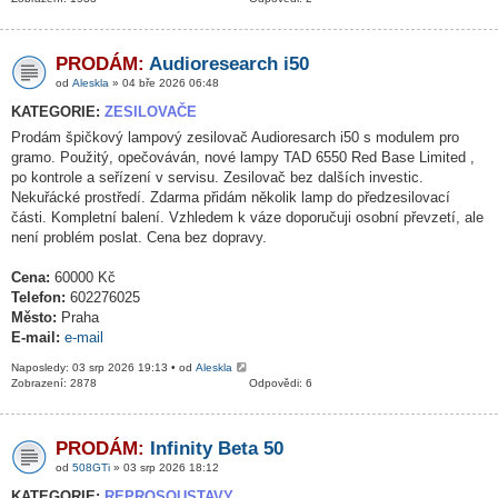
PRODÁM:
Audioresearch i50
od
Aleskla
» 04 bře 2026 06:48
KATEGORIE:
ZESILOVAČE
Prodám špičkový lampový zesilovač Audioresarch i50 s modulem pro
gramo. Použitý, opečováván, nové lampy TAD 6550 Red Base Limited ,
po kontrole a seřízení v servisu. Zesilovač bez dalších investic.
Nekuřácké prostředí. Zdarma přidám několik lamp do předzesilovací
části. Kompletní balení. Vzhledem k váze doporučuji osobní převzetí, ale
není problém poslat. Cena bez dopravy.
Cena:
60000 Kč
Telefon:
602276025
Město:
Praha
E-mail:
e-mail
Naposledy: 03 srp 2026 19:13 • od
Aleskla
Zobrazení: 2878
Odpovědi: 6
PRODÁM:
Infinity Beta 50
od
508GTi
» 03 srp 2026 18:12
KATEGORIE:
REPROSOUSTAVY