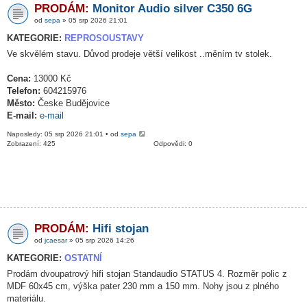
PRODÁM:
Monitor Audio silver C350 6G
od
sepa
» 05 srp 2026 21:01
KATEGORIE:
REPROSOUSTAVY
Ve skvělém stavu. Důvod prodeje větší velikost ..měním tv stolek.
Cena:
13000 Kč
Telefon:
604215976
Město:
Česke Budějovice
E-mail:
e-mail
Naposledy: 05 srp 2026 21:01 • od
sepa
Zobrazení: 425
Odpovědi: 0
PRODÁM:
Hifi stojan
od
jcaesar
» 05 srp 2026 14:26
KATEGORIE:
OSTATNÍ
Prodám dvoupatrový hifi stojan Standaudio STATUS 4. Rozměr polic z
MDF 60x45 cm, výška pater 230 mm a 150 mm. Nohy jsou z plného
materiálu.