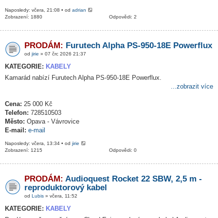
Naposledy: včera, 21:08 • od
adrian
Zobrazení: 1880
Odpovědi: 2
PRODÁM:
Furutech Alpha PS-950-18E Powerflux
od
jirie
» 07 črc 2026 21:37
KATEGORIE:
KABELY
Kamarád nabízí Furutech Alpha PS-950-18E Powerflux.
...zobrazit více
Cena:
25 000 Kč
Telefon:
728510503
Město:
Opava - Vávrovice
E-mail:
e-mail
Naposledy: včera, 13:34 • od
jirie
Zobrazení: 1215
Odpovědi: 0
PRODÁM:
Audioquest Rocket 22 SBW, 2,5 m -
reproduktorový kabel
od
Lubis
» včera, 11:52
KATEGORIE:
KABELY