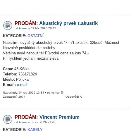
PRODÁM:
Akustický prvek t.akustik
od
komar
» 09 bře 2026 20:45
KATEGORIE:
OSTATNÍ
Nabízím nevyužitý akustický prvek "klín"t.akustik, 32kusů. Možnost
libovolně poskládat dle potřeby.
Většina nové nepoužité! Původní cena za kus 74,-
Při rychlém jednání možná sleva!
Cena:
45 Kč/ks
Telefon:
736171824
Město:
Polička
E-mail:
e-mail
Naposledy: 04 srp 2026 13:34 • od
komar
Zobrazení: 2674
Odpovědi: 0
PRODÁM:
Vincent Premium
od
komar
» 06 črc 2026 21:45
KATEGORIE:
KABELY