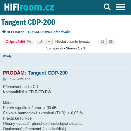
Server o Hi-Fi a AV technice
Tangent CDP-200
Hi-Fi Bazar
CD/SACD/DVDA přehrávače
Hledat
Pokročilé
Odpovědět
1 příspěvek • Stránka
1
z
1
Wlady
PRODÁM:
Tangent CDP-200
P
07 črc 2026 17:15
ř
í
Přehrávání audio CD
s
Kompatibilní s CD-R/CD-RW
p
ě
v
Měření
e
k
Poměr signálu k šumu: > 90 dB
Celkové harmonické zkreslení (THD): < 0,05 %
Praktické funkce
Otočný ovladač: předchozí/následující skladba
Opakované přehrávání (skladba/disk)