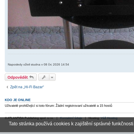
Naposledy oživil studna v 08 črc 2026 14:54
Odpovědět
Zpět na „Hi-Fi Bazar“
KDO JE ONLINE
Uživatelé prohlížející si toto fórum: Žádní registrovaní uživatelé a 15 hostů
© ATLANTIDA Publishing spol. s r.o. |
Kontaktní údaje
| Hosting:
Váš Hosting
Tato stránka používá cookies k zajištění správné funkčnosti