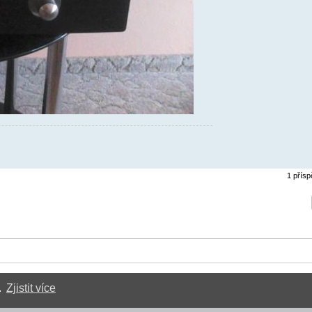
1 přís
.
Zjistit více