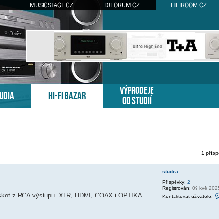
MUSICSTAGE.CZ
DJFORUM.CZ
HIFIROOM.CZ
VÝPRODEJE
TUDIA
HI-FI BAZAR
OD STUDIÍ
1 přís
é hledání
studna
Příspěvky:
2
Registrován:
09 kvě 202
praskot z RCA výstupu. XLR, HDMI, COAX i OPTIKA
Kontaktovat uživatele: