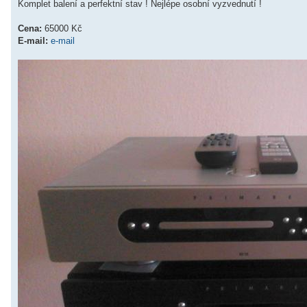
Komplet balení a perfektní stav ! Nejlépe osobní vyzvednutí !
e
k
Cena:
65000 Kč
E-mail:
e-mail