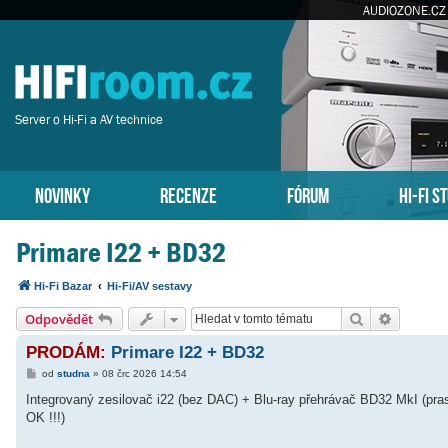
AUDIOZONE.CZ
Server o Hi-Fi a AV technice
NOVINKY
RECENZE
FÓRUM
HI-FI S
Primare I22 + BD32
Hi-Fi Bazar
Hi-Fi/AV sestavy
Hledat
Pokročil
Odpovědět
PRODÁM:
Primare I22 + BD32
P
od
studna
»
08 črc 2026 14:54
ř
í
Integrovaný zesilovač i22 (bez DAC) + Blu-ray přehrávač BD32 MkI (
s
OK !!!)
p
ě
v