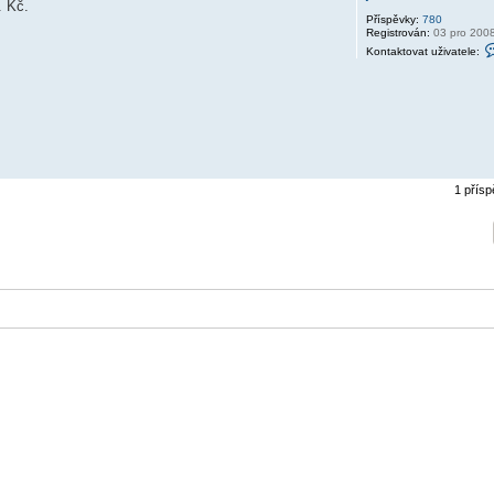
. Kč.
Příspěvky:
780
Registrován:
03 pro 200
Kontaktovat uživatele:
1 přís