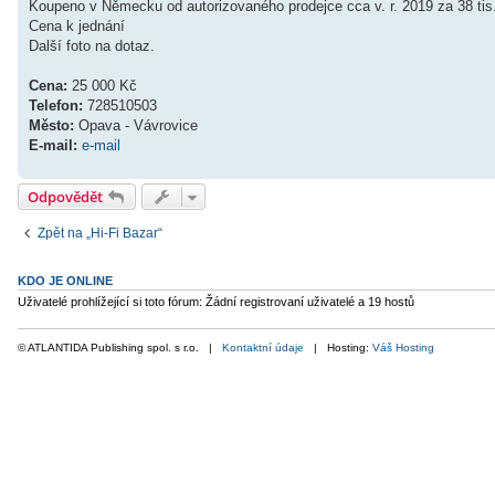
Koupeno v Německu od autorizovaného prodejce cca v. r. 2019 za 38 tis
e
k
Cena k jednání
Další foto na dotaz.
Cena:
25 000 Kč
Telefon:
728510503
Město:
Opava - Vávrovice
E-mail:
e-mail
Odpovědět
Zpět na „Hi-Fi Bazar“
KDO JE ONLINE
Uživatelé prohlížející si toto fórum: Žádní registrovaní uživatelé a 19 hostů
© ATLANTIDA Publishing spol. s r.o. |
Kontaktní údaje
| Hosting:
Váš Hosting