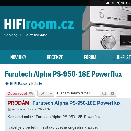
AUDIOZONE.CZ
Server o Hi-Fi a AV technice
NOVINKY
RECENZE
FÓRUM
HI-FI S
Furutech Alpha PS-950-18E Powerflux
Hi-Fi Bazar
Kabely
Hledat
Pokročil
Odpovědět
PRODÁM:
Furutech Alpha PS-950-18E Powerflux
P
od
jirie
»
07 črc 2026 21:37
ř
í
Kamarád nabízí Furutech Alpha PS-950-18E Powerflux.
s
p
ě
Kabel je v perfektním stavu včetně originální krabice.
v