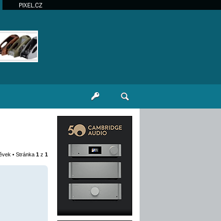
PIXEL.CZ
pěvek • Stránka
1
z
1