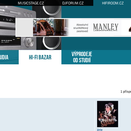
MUSICSTAGE.CZ
DJFORUM.CZ
HIFIROOM.CZ
VÝPRODEJE
TUDIA
HI-FI BAZAR
OD STUDIÍ
1 přís
é hledání
jirie