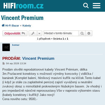
Server o Hi-Fi a AV technice
Vincent Premium
Hi-Fi Bazar
Kabely
Hledat
Pokročilé
Odpovědět
1 příspěvek • Stránka
1
z
1
komar
PRODÁM:
Vincent Premium
P
04 srp 2026 13:34
ř
í
Prodám skvělé reproduktorové kabely Vincent Prémium, délka
s
3m.Pozlacené konektory s možností výměny koncovky ( vidlička /
p
ě
banánek )Komplet balení, hliníkový masivní kufřík na klíček.Tento kabel
v
(i když je stále za zaplatitelné peníze) zajistí vyvážený a neutrální
e
k
zvukový obraz s mimořádně prokresleným hlubokým basem. Je vhodný i
pro impedančně náročné reprosoustavy.Vše v naprosto výborném stavu
(kabely konektory i kufřík)! Jako nový!
Cena nového setu: 9500,-