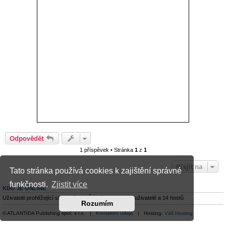
Odpovědět
1 příspěvek • Stránka
1
z
1
Přejít na
Tato stránka používá cookies k zajištění správné
funkčnosti.
Zjistit více
KDO JE ONLINE
Uživatelé prohlížející si toto fórum: Žádní registrovaní uživatelé a 14 hostů
Rozumím
© ATLANTIDA Publishing spol. s r.o. |
Kontaktní údaje
| Hosting:
Váš Hosting