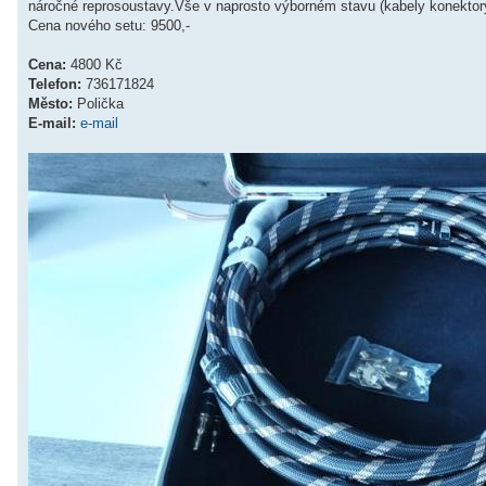
náročné reprosoustavy.Vše v naprosto výborném stavu (kabely konektory 
e
k
Cena nového setu: 9500,-
Cena:
4800 Kč
Telefon:
736171824
Město:
Polička
E-mail:
e-mail