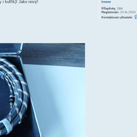
i kufřík)! Jako nový!
komar
Příspěvky:
164
Registrován:
23 lis 2020
Kontaktovat uživatele: