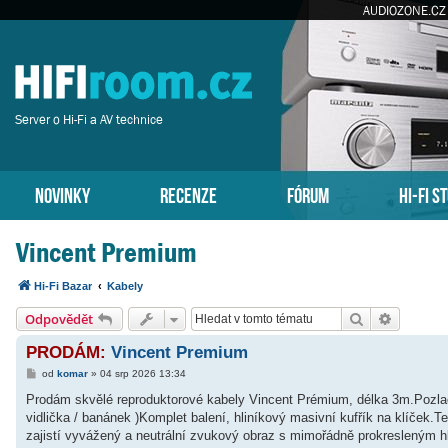
AUDIOZONE.CZ
Server o Hi-Fi a AV technice
NOVINKY
RECENZE
FÓRUM
HI-FI S
Vincent Premium
Hi-Fi Bazar
Kabely
Hledat
Pokročil
Odpovědět
PRODÁM:
Vincent Premium
P
od
komar
»
04 srp 2026 13:34
ř
í
Prodám skvělé reproduktorové kabely Vincent Prémium, délka 3m.Pozl
s
vidlička / banánek )Komplet balení, hliníkový masivní kufřík na klíček.Ten
p
ě
zajistí vyvážený a neutrální zvukový obraz s mimořádně prokresleným
v