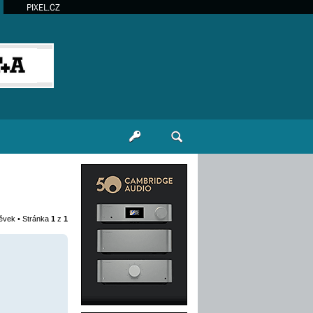
PIXEL.CZ
pěvek • Stránka
1
z
1