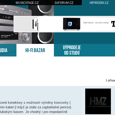
MUSICSTAGE.CZ
DJFORUM.CZ
HIFIROOM.CZ
VÝPRODEJE
TUDIA
HI-FI BAZAR
OD STUDIÍ
1 přís
é hledání
acené konektory s možností výměny koncovky (
to kabel (i když je stále za zaplatitelné peníze)
 hlubokým basem. Je vhodný i pro impedančně