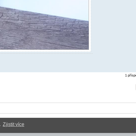
1 přís
.
Zjistit více