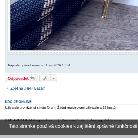
Naposledy oživil komar v 04 srp 2026 13:34
Odpovědět
Zpět na „Hi-Fi Bazar“
KDO JE ONLINE
Uživatelé prohlížející si toto fórum: Žádní registrovaní uživatelé a 23 hostů
© ATLANTIDA Publishing spol. s r.o. |
Kontaktní údaje
| Hosting:
Váš Hosting
Tato stránka používá cookies k zajištění správné funkčnosti