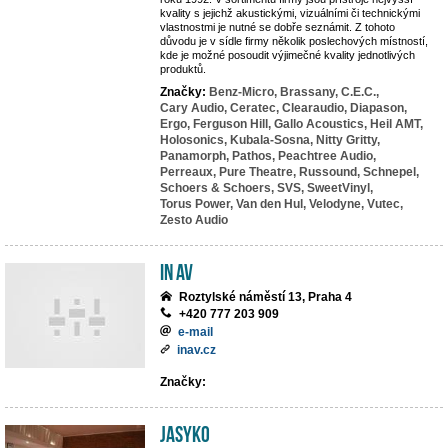
kvality s jejichž akustickými, vizuálními či technickými
vlastnostmi je nutné se dobře seznámit. Z tohoto
důvodu je v sídle firmy několik poslechových místností,
kde je možné posoudit výjimečné kvality jednotlivých
produktů.
Značky:
Benz-Micro,
Brassany,
C.E.C.,
Cary Audio,
Ceratec,
Clearaudio,
Diapason,
Ergo,
Ferguson Hill,
Gallo Acoustics,
Heil AMT,
Holosonics,
Kubala-Sosna,
Nitty Gritty,
Panamorph,
Pathos,
Peachtree Audio,
Perreaux,
Pure Theatre,
Russound,
Schnepel,
Schoers & Schoers,
SVS,
SweetVinyl,
Torus Power,
Van den Hul,
Velodyne,
Vutec,
Zesto Audio
IN AV
Roztylské náměstí 13, Praha 4
+420 777 203 909
e-mail
inav.cz
Značky:
JASYKO