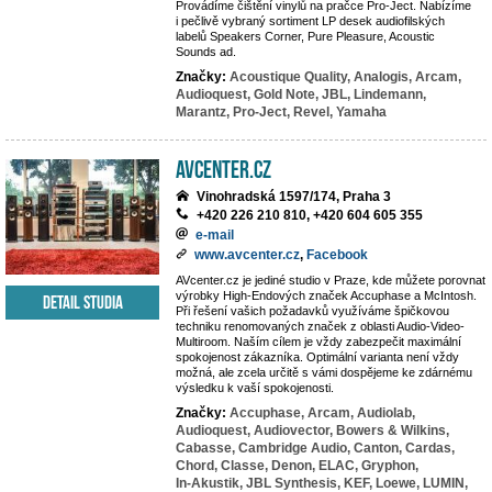
Provádíme čištění vinylů na pračce Pro-Ject. Nabízíme
i pečlivě vybraný sortiment LP desek audiofilských
labelů Speakers Corner, Pure Pleasure, Acoustic
Sounds ad.
Značky:
Acoustique Quality,
Analogis,
Arcam,
Audioquest,
Gold Note,
JBL,
Lindemann,
Marantz,
Pro-Ject,
Revel,
Yamaha
AVcenter.cz
Vinohradská 1597/174, Praha 3
+420 226 210 810, +420 604 605 355
e-mail
www.avcenter.cz
,
Facebook
AVcenter.cz je jediné studio v Praze, kde můžete porovnat
výrobky High-Endových značek Accuphase a McIntosh.
Detail studia
Při řešení vašich požadavků využíváme špičkovou
techniku renomovaných značek z oblasti Audio-Video-
Multiroom. Naším cílem je vždy zabezpečit maximální
spokojenost zákazníka. Optimální varianta není vždy
možná, ale zcela určitě s vámi dospějeme ke zdárnému
výsledku k vaší spokojenosti.
Značky:
Accuphase,
Arcam,
Audiolab,
Audioquest,
Audiovector,
Bowers & Wilkins,
Cabasse,
Cambridge Audio,
Canton,
Cardas,
Chord,
Classe,
Denon,
ELAC,
Gryphon,
In-Akustik,
JBL Synthesis,
KEF,
Loewe,
LUMIN,