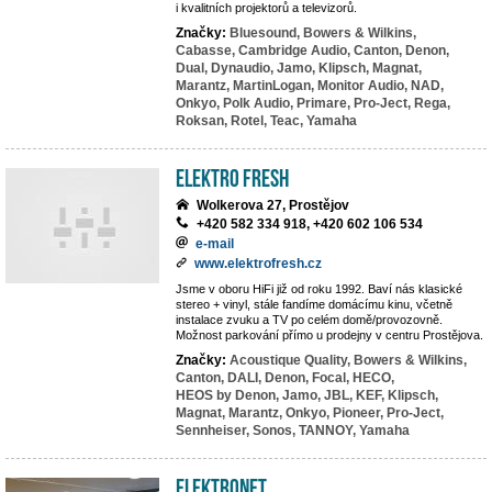
i kvalitních projektorů a televizorů.
Značky:
Bluesound,
Bowers & Wilkins,
Cabasse,
Cambridge Audio,
Canton,
Denon,
Dual,
Dynaudio,
Jamo,
Klipsch,
Magnat,
Marantz,
MartinLogan,
Monitor Audio,
NAD,
Onkyo,
Polk Audio,
Primare,
Pro-Ject,
Rega,
Roksan,
Rotel,
Teac,
Yamaha
Elektro Fresh
Wolkerova 27, Prostějov
+420 582 334 918, +420 602 106 534
e-mail
www.elektrofresh.cz
Jsme v oboru HiFi již od roku 1992. Baví nás klasické
stereo + vinyl, stále fandíme domácímu kinu, včetně
instalace zvuku a TV po celém domě/provozovně.
Možnost parkování přímo u prodejny v centru Prostějova.
Značky:
Acoustique Quality,
Bowers & Wilkins,
Canton,
DALI,
Denon,
Focal,
HECO,
HEOS by Denon,
Jamo,
JBL,
KEF,
Klipsch,
Magnat,
Marantz,
Onkyo,
Pioneer,
Pro-Ject,
Sennheiser,
Sonos,
TANNOY,
Yamaha
ElektroNet