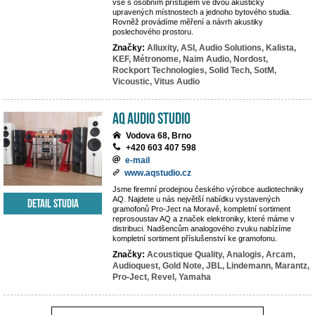
vše s osobním přístupem ve dvou akusticky
upravených místnostech a jednoho bytového studia.
Rovněž provádíme měření a návrh akustiky
poslechového prostoru.
Značky:
Alluxity,
ASI,
Audio Solutions,
Kalista,
KEF,
Métronome,
Naim Audio,
Nordost,
Rockport Technologies,
Solid Tech,
SotM,
Vicoustic,
Vitus Audio
AQ audio studio
Vodova 68, Brno
+420 603 407 598
e-mail
www.aqstudio.cz
Jsme firemní prodejnou českého výrobce audiotechniky
AQ. Najdete u nás největší nabídku vystavených
Detail studia
gramofonů Pro-Ject na Moravě, kompletní sortiment
reprosoustav AQ a značek elektroniky, které máme v
distribuci. Nadšencům analogového zvuku nabízíme
kompletní sortiment příslušenství ke gramofonu.
Značky:
Acoustique Quality,
Analogis,
Arcam,
Audioquest,
Gold Note,
JBL,
Lindemann,
Marantz,
Pro-Ject,
Revel,
Yamaha