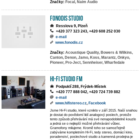
Značky:
Focal,
Naim Audio
Fonodis studio
Resslova 9, Plzeň
+420 377 323 243, +420 608 252 030
e-mail
www.fonodis.cz
Značky:
Acoustique Quality,
Bowers & Wilkins,
Canton,
Denon,
Jamo,
Koss,
Marantz,
Onkyo,
Pioneer,
Pro-Ject,
Sennheiser,
Wharfedale
Hi-Fi Studio FM
Podpuklí 288, Frýdek-Místek
+420 777 888 042, +420 724 739 882
e-mail
www.hifistereo.cz
,
Facebook
Jsme Hi-Fi studio, které vzniklo v září 2015. Naší snahou
je dostat do povědomí lidí analogový poslech, protože
tento způsob přehrávání má své nenapodobitelné kouzlo
a jedná se o nejlepší možné přehrávání vůbec.
Gramofony milujeme. Kromě toho se samozřejmě
zabýváme kompletním Hi-Fi, tedy stereo, domácí kino,
poradenství, poslechové studio a kamenná prodejna je