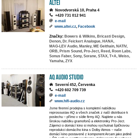
ALTEI
Novodvorská 10, Praha 4
+420 731 012 941
e-mail
www.altei.cz
,
Facebook
Značky:
Bowers & Wilkins,
Bricasti Design,
Denon,
Dr. Feickert Analogue,
HANA,
MAG-LEV Audio,
Manley,
ME Geithain,
NATIV,
ORB,
Prism Sound,
Pro-Ject,
Reed,
Roon Labs,
Sonus Faber,
Sony,
Sorane,
STAX,
T+A,
Weiss,
Yamaha,
ZYX
AQ Audio Studio
Severní 452, Červenka
+420 602 709 739
e-mail
www.hifi-audio.cz
Jsme firemní prodejna s kompletní nabídkou
reprosoustav AQ a všech značek z naší distribuce k
poslechu – přímo v sídle firmy AQ. Najdete u nás
širokou nabídku gramofonů a elektroniky Pro-Ject.
Zájemci o domácí kino si mohou vychutnat špičkovou
reprodukci domácího kina s Dolby Atmos – naše
domácí kino postavené z komponent Arcam jako jediné