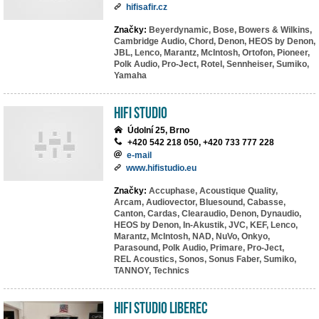
hifisafir.cz
Značky:
Beyerdynamic,
Bose,
Bowers & Wilkins,
Cambridge Audio,
Chord,
Denon,
HEOS by Denon,
JBL,
Lenco,
Marantz,
McIntosh,
Ortofon,
Pioneer,
Polk Audio,
Pro-Ject,
Rotel,
Sennheiser,
Sumiko,
Yamaha
HiFi Studio
Údolní 25, Brno
+420 542 218 050, +420 733 777 228
e-mail
www.hifistudio.eu
Značky:
Accuphase,
Acoustique Quality,
Arcam,
Audiovector,
Bluesound,
Cabasse,
Canton,
Cardas,
Clearaudio,
Denon,
Dynaudio,
HEOS by Denon,
In-Akustik,
JVC,
KEF,
Lenco,
Marantz,
McIntosh,
NAD,
NuVo,
Onkyo,
Parasound,
Polk Audio,
Primare,
Pro-Ject,
REL Acoustics,
Sonos,
Sonus Faber,
Sumiko,
TANNOY,
Technics
HiFi studio Liberec