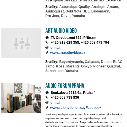
v ČR splňuje certifikaci Centre of Cinematic Excellence.
Značky:
Acoustique Quality,
Analogis,
Arcam,
Audioquest,
Gold Note,
JBL,
Lindemann,
Pro-Ject,
Revel,
Yamaha
Art Audio Video
Tř. Osvobození 316, Příbram
+420 318 629 358, +420 608 473 794
e-mail
www.artaudiovideo.cz
Značky:
Beyerdynamic,
Cabasse,
Denon,
ELAC,
Jamo,
Koss,
Marantz,
Onkyo,
Pioneer,
Quadral,
Sennheiser,
Yamaha
Audio Forum Praha
Soukalova 2212/6a, Praha 4
+420 608 738 836
e-mail
www.salonydenon.cz
,
Facebook
Stylová prodejna špičkové Hi-Fi elektroniky, sluchátek a
reprosoustav, nabízející to nejaktuálnější od
distribuovaných značek. Naprostá většina nabízených
výrobků je připravena k okamžitému předvedení.