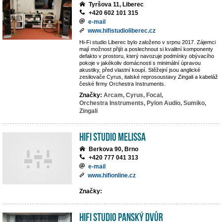
Tyršova 11, Liberec
+420 602 101 315
e-mail
www.hifistudioliberec.cz
Hi-Fi studio Liberec bylo založeno v srpnu 2017. Zájemci
mají možnost přijít a poslechnout si kvalitní komponenty
defakto v prostoru, který navozuje podmínky obývacího
pokoje v jakékoliv domácnosti s minimální úpravou
akustiky, před vlastní koupí. Stěžejní jsou anglické
zesilovače Cyrus, italské reprosoustavy Zingali a kabeláž
české firmy Orchestra Instruments.
Značky:
Arcam,
Cyrus,
Focal,
Orchestra Instruments,
Pylon Audio,
Sumiko,
Zingali
Hifi studio MeLiSSA
Berkova 90, Brno
+420 777 041 313
e-mail
www.hifionline.cz
Značky:
Hifi Studio Panský Dvůr