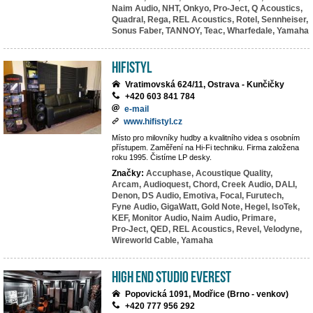
Naim Audio,
NHT,
Onkyo,
Pro-Ject,
Q Acoustics,
Quadral,
Rega,
REL Acoustics,
Rotel,
Sennheiser,
Sonus Faber,
TANNOY,
Teac,
Wharfedale,
Yamaha
HiFiStyl
Vratimovská 624/11, Ostrava - Kunčičky
+420 603 841 784
e-mail
www.hifistyl.cz
Místo pro milovníky hudby a kvalitního videa s osobním
přístupem. Zaměření na Hi-Fi techniku. Firma založena
roku 1995. Čistíme LP desky.
Značky:
Accuphase,
Acoustique Quality,
Arcam,
Audioquest,
Chord,
Creek Audio,
DALI,
Denon,
DS Audio,
Emotiva,
Focal,
Furutech,
Fyne Audio,
GigaWatt,
Gold Note,
Hegel,
IsoTek,
KEF,
Monitor Audio,
Naim Audio,
Primare,
Pro-Ject,
QED,
REL Acoustics,
Revel,
Velodyne,
Wireworld Cable,
Yamaha
High End Studio EVEREST
Popovická 1091, Modřice (Brno - venkov)
+420 777 956 292