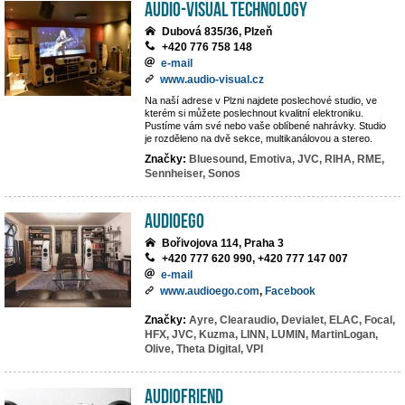
AUDIO-VISUAL TECHNOLOGY
Dubová 835/36, Plzeň
+420 776 758 148
e-mail
www.audio-visual.cz
Na naší adrese v Plzni najdete poslechové studio, ve
kterém si můžete poslechnout kvalitní elektroniku.
Pustíme vám své nebo vaše oblíbené nahrávky. Studio
je rozděleno na dvě sekce, multikanálovou a stereo.
Značky:
Bluesound,
Emotiva,
JVC,
RIHA,
RME,
Sennheiser,
Sonos
AUDIOEGO
Bořivojova 114, Praha 3
+420 777 620 990, +420 777 147 007
e-mail
www.audioego.com
,
Facebook
Značky:
Ayre,
Clearaudio,
Devialet,
ELAC,
Focal,
HFX,
JVC,
Kuzma,
LINN,
LUMIN,
MartinLogan,
Olive,
Theta Digital,
VPI
Audiofriend