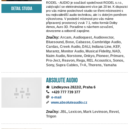
RODEL - AUDIO je součástí společnosti RODEL s.r.o.,
zabývající se elektroinstalacemi více jak 20 let. K dispozici
Detail studia
pro vás máme poslechové studio se třemi místnostmi s
tou nejkvalitněší audio technikou, ale i s dobrým poměrem
výkon/cena. V poslední místnosti pro vás máme
připravený prostorový zvuk 7.1, nebo formát Dolby
Atmos, Auro 3D. Poradíme s návrhem ozvučení,
dovezeme a odborně zapojíme.
Značky:
Arcam,
Audioquest,
Audiovector,
Bluesound,
Bose,
Cabasse,
Cambridge Audio,
Cardas,
Creek Audio,
DALI,
Indiana Line,
KEF,
Marantz,
Monitor Audio,
Musical Fidelity,
NAD,
Naim Audio,
Norstone,
Onkyo,
Pioneer,
Primare,
Pro-Ject,
Reavon,
Rega,
REL Acoustics,
Sonos,
Sony,
Supra Cables,
T+A,
Thorens,
Yamaha
Absolute Audio
Lindleyova 2822/2, Praha 6
+420 777 739 377
e-mail
www.absoluteaudio.cz
Značky:
JBL,
Lexicon,
Mark Levinson,
Revel,
Trigon