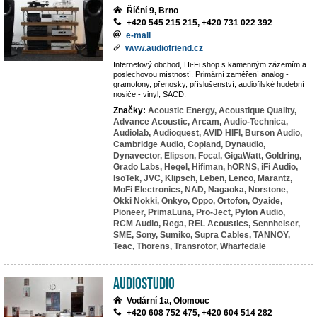
Říční 9, Brno
+420 545 215 215, +420 731 022 392
e-mail
www.audiofriend.cz
Internetový obchod, Hi-Fi shop s kamenným zázemím a
poslechovou místností. Primární zaměření analog -
gramofony, přenosky, příslušenství, audiofilské hudební
nosiče - vinyl, SACD.
Značky:
Acoustic Energy,
Acoustique Quality,
Advance Acoustic,
Arcam,
Audio-Technica,
Audiolab,
Audioquest,
AVID HIFI,
Burson Audio,
Cambridge Audio,
Copland,
Dynaudio,
Dynavector,
Elipson,
Focal,
GigaWatt,
Goldring,
Grado Labs,
Hegel,
Hifiman,
hORNS,
iFi Audio,
IsoTek,
JVC,
Klipsch,
Leben,
Lenco,
Marantz,
MoFi Electronics,
NAD,
Nagaoka,
Norstone,
Okki Nokki,
Onkyo,
Oppo,
Ortofon,
Oyaide,
Pioneer,
PrimaLuna,
Pro-Ject,
Pylon Audio,
RCM Audio,
Rega,
REL Acoustics,
Sennheiser,
SME,
Sony,
Sumiko,
Supra Cables,
TANNOY,
Teac,
Thorens,
Transrotor,
Wharfedale
AudioStudio
Vodární 1a, Olomouc
+420 608 752 475, +420 604 514 282