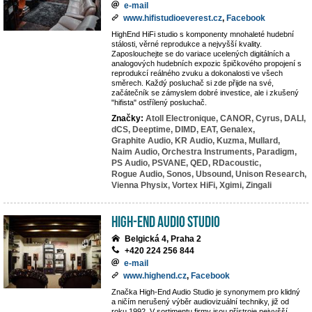
e-mail
www.hifistudioeverest.cz
,
Facebook
HighEnd HiFi studio s komponenty mnohaleté hudební
stálosti, věrné reprodukce a nejvyšší kvality.
Zaposlouchejte se do variace ucelených digitálních a
analogových hudebních expozic špičkového propojení s
reprodukcí reálného zvuku a dokonalosti ve všech
směrech. Každý posluchač si zde přijde na své,
začátečník se zámyslem dobré investice, ale i zkušený
"hifista" ostřílený posluchač.
Značky:
Atoll Electronique,
CANOR,
Cyrus,
DALI,
dCS,
Deeptime,
DIMD,
EAT,
Genalex,
Graphite Audio,
KR Audio,
Kuzma,
Mullard,
Naim Audio,
Orchestra Instruments,
Paradigm,
PS Audio,
PSVANE,
QED,
RDacoustic,
Rogue Audio,
Sonos,
Ubsound,
Unison Research,
Vienna Physix,
Vortex HiFi,
Xgimi,
Zingali
High-End Audio Studio
Belgická 4, Praha 2
+420 224 256 844
e-mail
www.highend.cz
,
Facebook
Značka High-End Audio Studio je synonymem pro klidný
a ničím nerušený výběr audiovizuální techniky, již od
roku 1992. V sortimentu firmy jsou přístroje nejvyšší