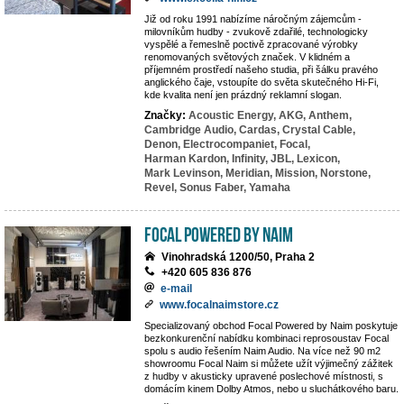
Již od roku 1991 nabízíme náročným zájemcům -
milovníkům hudby - zvukově zdařilé, technologicky
vyspělé a řemeslně poctivě zpracované výrobky
renomovaných světových značek. V klidném a
příjemném prostředí našeho studia, při šálku pravého
anglického čaje, vstoupíte do světa skutečného Hi-Fi,
kde kvalita není jen prázdný reklamní slogan.
Značky:
Acoustic Energy,
AKG,
Anthem,
Cambridge Audio,
Cardas,
Crystal Cable,
Denon,
Electrocompaniet,
Focal,
Harman Kardon,
Infinity,
JBL,
Lexicon,
Mark Levinson,
Meridian,
Mission,
Norstone,
Revel,
Sonus Faber,
Yamaha
Focal powered by Naim
Vinohradská 1200/50, Praha 2
+420 605 836 876
e-mail
www.focalnaimstore.cz
Specializovaný obchod Focal Powered by Naim poskytuje
bezkonkurenční nabídku kombinaci reprosoustav Focal
spolu s audio řešením Naim Audio. Na více než 90 m2
showroomu Focal Naim si můžete užít výjimečný zážitek
z hudby v akusticky upravené poslechové místnosti, s
domácím kinem Dolby Atmos, nebo u sluchátkového baru.