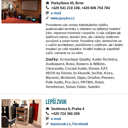
Purkyňova 45, Brno
+420 541 210 108, +420 606 754 784
e-mail
www.jasyko.cz
Provedeme vás cestou individuálního výběru
audiovizuální techniky s ohledem na oblíbený hudební
žánr, vlastnosti místnosti i rozpočet. U nás zažijete jak
špičkové stereo, domácí kino, ale i ukázky multiroom
ozvučení a smart home. Poradíme vám, domluvíme se
s vaším architektem, pomůžeme s výběrem, ale i finální
instalací po celé republice. Kvalitní hudbu je zapotřebí
zažít, zastavte se za námi.
Značky:
Acoustique Quality,
Audio-Technica,
Audioquest,
Bose,
Bowers & Wilkins,
Clearaudio,
Coctail Audio,
Denon,
EAT,
HEOS by Denon,
In-Akustik,
IsoTek,
Koss,
Marantz,
McIntosh,
Oppo,
Ortofon,
Pioneer,
Polk Audio,
Pro-Ject,
PRYMA,
Rotel,
Sennheiser,
Sonus Faber,
Sumiko
LEPŠÍ ZVUK
Sezimova 8, Praha 4
+420 724 366 269
e-mail
lepsizvuk.cz
,
Facebook