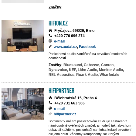
Značky:
hifion.cz
Fryčajova 698/29, Brno
+420 776 696 274
e-mail
www.audal.cz
,
Facebook
Poslechové studio zaměřené na ozvučení moderních
domácností.
Značky:
Bluesound,
Cabasse,
Canton,
Dynavoice,
KEF,
Lithe Audio,
Monitor Audio,
REL Acoustics,
Ruark Audio,
Wharfedale
HIFIpartner
Bělehradská 15, Praha 4
+420 731 663 566
e-mail
hifipartner.cz
Sortiment v našem poslechovém studiu je sestaven z
námi osobně ověřených značek a modelů tak, abychom
dokázali každému posluchači namíchat koktejl ozvučení
dle jeho chuti. Všechny komponenty, se kterými