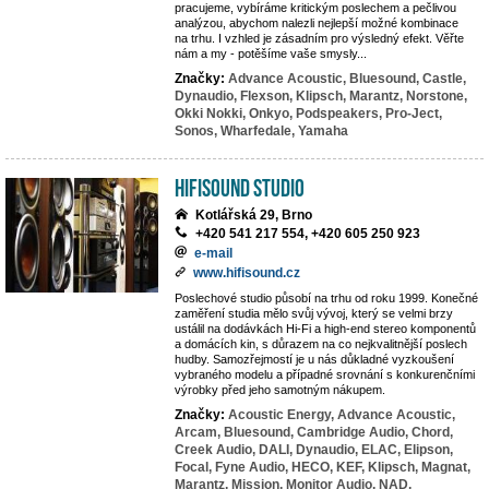
pracujeme, vybíráme kritickým poslechem a pečlivou
analýzou, abychom nalezli nejlepší možné kombinace
na trhu. I vzhled je zásadním pro výsledný efekt. Věřte
nám a my - potěšíme vaše smysly...
Značky:
Advance Acoustic,
Bluesound,
Castle,
Dynaudio,
Flexson,
Klipsch,
Marantz,
Norstone,
Okki Nokki,
Onkyo,
Podspeakers,
Pro-Ject,
Sonos,
Wharfedale,
Yamaha
HifiSound Studio
Kotlářská 29, Brno
+420 541 217 554, +420 605 250 923
e-mail
www.hifisound.cz
Poslechové studio působí na trhu od roku 1999. Konečné
zaměření studia mělo svůj vývoj, který se velmi brzy
ustálil na dodávkách Hi-Fi a high-end stereo komponentů
a domácích kin, s důrazem na co nejkvalitnější poslech
hudby. Samozřejmostí je u nás důkladné vyzkoušení
vybraného modelu a případné srovnání s konkurenčními
výrobky před jeho samotným nákupem.
Značky:
Acoustic Energy,
Advance Acoustic,
Arcam,
Bluesound,
Cambridge Audio,
Chord,
Creek Audio,
DALI,
Dynaudio,
ELAC,
Elipson,
Focal,
Fyne Audio,
HECO,
KEF,
Klipsch,
Magnat,
Marantz,
Mission,
Monitor Audio,
NAD,