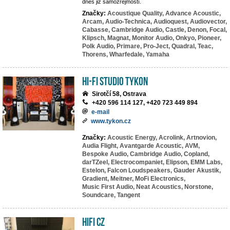
dnes již samozřejmostí.
Značky:
Acoustique Quality,
Advance Acoustic,
Arcam,
Audio-Technica,
Audioquest,
Audiovector,
Cabasse,
Cambridge Audio,
Castle,
Denon,
Focal,
Klipsch,
Magnat,
Monitor Audio,
Onkyo,
Pioneer,
Polk Audio,
Primare,
Pro-Ject,
Quadral,
Teac,
Thorens,
Wharfedale,
Yamaha
HI-FI studio TYKON
Sirotčí 58, Ostrava
+420 596 114 127, +420 723 449 894
e-mail
www.tykon.cz
Značky:
Acoustic Energy,
Acrolink,
Artnovion,
Audia Flight,
Avantgarde Acoustic,
AVM,
Bespoke Audio,
Cambridge Audio,
Copland,
darTZeel,
Electrocompaniet,
Elipson,
EMM Labs,
Estelon,
Falcon Loudspeakers,
Gauder Akustik,
Gradient,
Meitner,
MoFi Electronics,
Music First Audio,
Neat Acoustics,
Norstone,
Soundcare,
Tangent
HIFI CZ