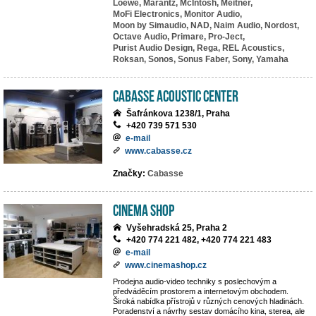
Loewe,
Marantz,
McIntosh,
Meitner,
MoFi Electronics,
Monitor Audio,
Moon by Simaudio,
NAD,
Naim Audio,
Nordost,
Octave Audio,
Primare,
Pro-Ject,
Purist Audio Design,
Rega,
REL Acoustics,
Roksan,
Sonos,
Sonus Faber,
Sony,
Yamaha
Cabasse Acoustic Center
Šafránkova 1238/1, Praha
+420 739 571 530
e-mail
www.cabasse.cz
Značky:
Cabasse
Cinema Shop
Vyšehradská 25, Praha 2
+420 774 221 482, +420 774 221 483
e-mail
www.cinemashop.cz
Prodejna audio-video techniky s poslechovým a
předváděcím prostorem a internetovým obchodem.
Široká nabídka přístrojů v různých cenových hladinách.
Poradenství a návrhy sestav domácího kina, sterea, ale