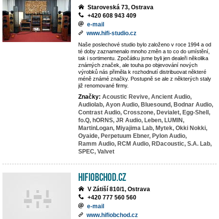
Staroveská 73, Ostrava
+420 608 943 409
e-mail
www.hifi-studio.cz
Naše poslechové studio bylo založeno v roce 1994 a od
té doby zaznamenalo mnoho změn a to co do umístění,
tak i sortimentu. Zpočátku jsme byli jen dealeři několika
známých značek, ale touha po objevování nových
výrobků nás přiměla k rozhodnutí distribuovat některé
méně známé značky. Postupně se ale z některých staly
již renomované firmy.
Značky:
Acoustic Revive,
Ancient Audio,
Audiolab,
Ayon Audio,
Bluesound,
Bodnar Audio,
Contrast Audio,
Crosszone,
Devialet,
Egg-Shell,
fo.Q,
hORNS,
JR Audio,
Leben,
LUMIN,
MartinLogan,
Miyajima Lab,
Mytek,
Okki Nokki,
Oyaide,
Perpetuum Ebner,
Pylon Audio,
Ramm Audio,
RCM Audio,
RDacoustic,
S.A. Lab,
SPEC,
Valvet
HiFiobchod.cz
V Zátiší 810/1, Ostrava
+420 777 560 560
e-mail
www.hifiobchod.cz