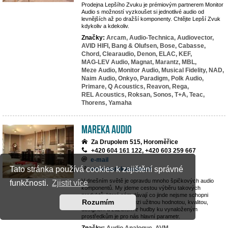
Prodejna Lepšího Zvuku je prémiovým partnerem Monitor
Audio s možností vyzkoušet si jednotlivé audio od
levnějších až po dražší komponenty. Chtějte Lepší Zvuk
kdykoliv a kdekoliv.
Značky:
Arcam,
Audio-Technica,
Audiovector,
AVID HIFI,
Bang & Olufsen,
Bose,
Cabasse,
Chord,
Clearaudio,
Denon,
ELAC,
KEF,
MAG-LEV Audio,
Magnat,
Marantz,
MBL,
Meze Audio,
Monitor Audio,
Musical Fidelity,
NAD,
Naim Audio,
Onkyo,
Paradigm,
Polk Audio,
Primare,
Q Acoustics,
Reavon,
Rega,
REL Acoustics,
Roksan,
Sonos,
T+A,
Teac,
Thorens,
Yamaha
MAREKA AUDIO
Za Drupolem 515, Horoměřice
+420 604 161 122, +420 603 259 667
e-mail
Tato stránka používá cookies k zajištění správné
www.marekaaudio.cz
V dnešním světě je opravdu mnoho špičkových audio
funkčnosti.
Zjistit více
komponentů. My jdeme cestou výběru takových
produktů, které nám dávají co jinde nejsme schopni
Rozumím
nalézt. Rovnováha mezi užitnou hodnotou, kvalitou,
designem a zážitkem z hudby ku vynaloženým
prostředkům je pro nás hlavní parametr.