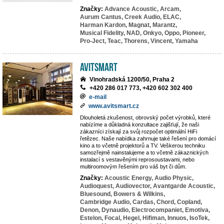
Značky:
Advance Acoustic,
Arcam,
Aurum Cantus,
Creek Audio,
ELAC,
Harman Kardon,
Magnat,
Marantz,
Musical Fidelity,
NAD,
Onkyo,
Oppo,
Pioneer,
Pro-Ject,
Teac,
Thorens,
Vincent,
Yamaha
Avitsmart
Vinohradská 1200/50, Praha 2
+420 286 017 773, +420 602 302 400
e-mail
www.avitsmart.cz
Dlouholetá zkušenost, obrovský počet výrobků, které
nabízíme a důkladná konzultace zajišťují, že naši
zákazníci získají za svůj rozpočet optimální HiFi
řetězec. Naše nabídka zahrnuje také řešení pro domácí
kino a to včetně projektorů a TV. Veškerou techniku
samozřejmě nainstalujeme a to včetně zákaznických
instalací s vestavěnými reprosoustavami, nebo
multiroomovým řešením pro váš byt či dům.
Značky:
Acoustic Energy,
Audio Physic,
Audioquest,
Audiovector,
Avantgarde Acoustic,
Bluesound,
Bowers & Wilkins,
Cambridge Audio,
Cardas,
Chord,
Copland,
Denon,
Dynaudio,
Electrocompaniet,
Emotiva,
Estelon,
Focal,
Hegel,
Hifiman,
Innuos,
IsoTek,