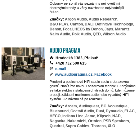
Odborný personál vás seznámí s nejnovějšími
oborovými trendy a vždy navrhne to nejvhodnější
řešení.
Značky:
Argon Audio,
Audio Research,
B&O PLAY,
Canton,
DALI,
Definitive Technology,
Denon,
Focal,
HEOS by Denon,
Jays,
Marantz,
Naim Audio,
Polk Audio,
QED,
Wilson Audio
Audio Pragma
Hradecká 1383, Přelouč
+420 732 500 615
e-mail
www.audiopragma.cz
,
Facebook
Prodejní a poslechové HiFi studio spolu s obrazovou
galerií. Nabízíme novou i bazarovou techniku. Zabýváme
se také elektro instalacemi chytrých domů, kde můžeme
propojit základní multiroom audio nebo vyladěný HiFi
systém. Od návrhu až po realizaci.
Značky:
Arcam,
Audioquest,
BC Acoustique,
Bluesound,
Coctail Audio,
Dual,
Dynaudio,
ELAC,
HECO,
Indiana Line,
Jamo,
Klipsch,
NAD,
Nagaoka,
Nakamichi,
Ortofon,
PSB Speakers,
Quadral,
Supra Cables,
Thorens,
XLO