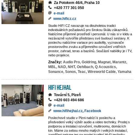
Za Potokem 46/4, Praha 10
+420 777 301 050
e-mail
www.hificz.cz
Studio HIFI CZ navazuje na dlouholetou tradici
individuálních požadavků pro širokou škálu zákazníků.
Nabízíme příjemné prostředí i personál. U nás si v klidu a
nezávazně vytvoříte představu své budoucí sestavy. K
poslechu nabízíme variace pro audiofily, vyznavače
prostorového zvuku a příjemného ozvučení vnitřních
prostor, zahrad, teras a bazénů. Součástí nabídky je i TV,
nebo projekce.
Značky:
Audio Pro,
Goldring,
Magnat,
Marantz,
MBL,
NAD,
NHT,
Oehlbach,
Q Acoustics,
Sonance,
Sonos,
Teac,
Wireworld Cable,
Yamaha
Hifi Hejhal
Tovární 5, Plzeň
+420 603 494 686
e-mail
www.hifihejhal.cz
,
Facebook
Poslechové studio v Plzni nabízí k poslechu a
předvedení velký výběr audio a video techniky. Prodej s
podporou a instalaci ozvučení, multiroomu, domácích
kin. Máme za sebou mnoho malých i velkých instalací,
zaměřeni nejsme jen na prodej kvalitní Hi-Fi techniky,