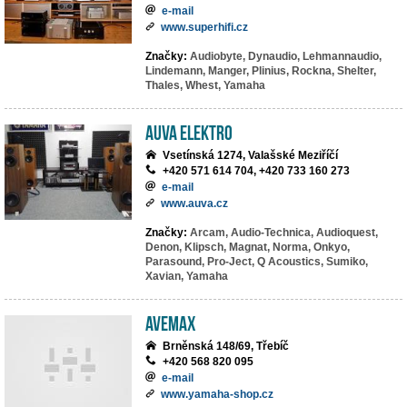
e-mail
www.superhifi.cz
Značky:
Audiobyte,
Dynaudio,
Lehmannaudio,
Lindemann,
Manger,
Plinius,
Rockna,
Shelter,
Thales,
Whest,
Yamaha
AuVa elektro
Vsetínská 1274, Valašské Meziříčí
+420 571 614 704, +420 733 160 273
e-mail
www.auva.cz
Značky:
Arcam,
Audio-Technica,
Audioquest,
Denon,
Klipsch,
Magnat,
Norma,
Onkyo,
Parasound,
Pro-Ject,
Q Acoustics,
Sumiko,
Xavian,
Yamaha
AVEMAX
Brněnská 148/69, Třebíč
+420 568 820 095
e-mail
www.yamaha-shop.cz