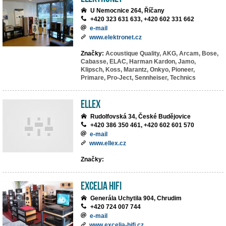
U Nemocnice 264, Říčany
+420 323 631 633, +420 602 331 662
e-mail
www.elektronet.cz
Značky:
Acoustique Quality,
AKG,
Arcam,
Bose,
Cabasse,
ELAC,
Harman Kardon,
Jamo,
Klipsch,
Koss,
Marantz,
Onkyo,
Pioneer,
Primare,
Pro-Ject,
Sennheiser,
Technics
ELLEX
Rudolfovská 34, České Budějovice
+420 386 350 461, +420 602 601 570
e-mail
www.ellex.cz
Značky:
EXCELIA HIFI
Generála Uchytila 904, Chrudim
+420 724 007 744
e-mail
www.excelia-hifi.cz