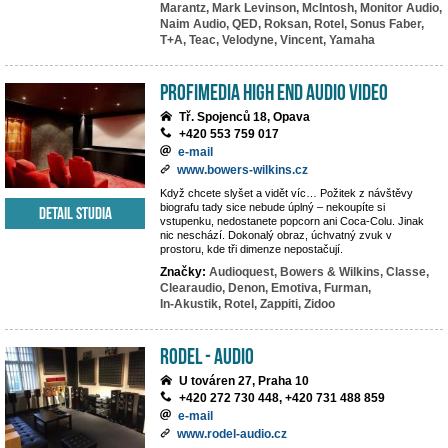
Marantz,
Mark Levinson,
McIntosh,
Monitor Audio,
Naim Audio,
QED,
Roksan,
Rotel,
Sonus Faber,
T+A,
Teac,
Velodyne,
Vincent,
Yamaha
PROFIMEDIA High End Audio Video
Tř. Spojenců 18, Opava
+420 553 759 017
e-mail
www.bowers-wilkins.cz
Když chcete slyšet a vidět víc… Požitek z návštěvy
biografu tady sice nebude úplný – nekoupíte si
Detail studia
vstupenku, nedostanete popcorn ani Coca-Colu. Jinak
nic neschází. Dokonalý obraz, úchvatný zvuk v
prostoru, kde tři dimenze nepostačují.
Značky:
Audioquest,
Bowers & Wilkins,
Classe,
Clearaudio,
Denon,
Emotiva,
Furman,
In-Akustik,
Rotel,
Zappiti,
Zidoo
RODEL - AUDIO
U továren 27, Praha 10
+420 272 730 448, +420 731 488 859
e-mail
www.rodel-audio.cz