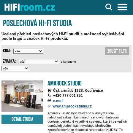
Server o Hi-Fi a AV technice
Poslechová Hi-Fi studia
Ucelený přehled poslechových Hi-Fi studií s možností vyhledávání
podle krajů a značek Hi-Fi produktů.
Kraj:
Zrušit filtr
Značka:
z kategorie
Amarock Studio
Čsl. armády 1328, Kopřivnice
+420 777 601 851
e-mail
www.amarockstudio.cz
Amarock Studio bylo založeno s jasným cílem,
nabídnout zákazníkům všech cenových kategorií
Detail studia
ucelené, perfektně vyladěné systémy, které i ve vašich
domácích podmínkách vyniknou především
zprostředkováním dokonalé reprodukce HUDBY. To