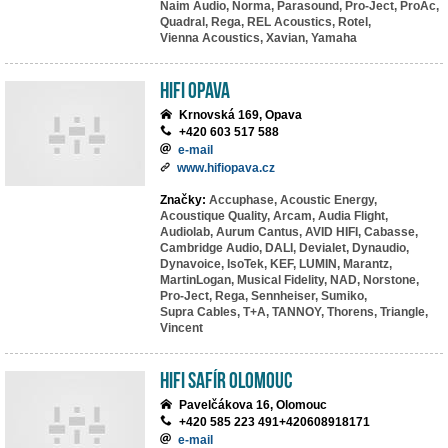
Naim Audio,
Norma,
Parasound,
Pro-Ject,
ProAc,
Quadral,
Rega,
REL Acoustics,
Rotel,
Vienna Acoustics,
Xavian,
Yamaha
HIFI Opava
Krnovská 169, Opava
+420 603 517 588
e-mail
www.hifiopava.cz
Značky:
Accuphase,
Acoustic Energy,
Acoustique Quality,
Arcam,
Audia Flight,
Audiolab,
Aurum Cantus,
AVID HIFI,
Cabasse,
Cambridge Audio,
DALI,
Devialet,
Dynaudio,
Dynavoice,
IsoTek,
KEF,
LUMIN,
Marantz,
MartinLogan,
Musical Fidelity,
NAD,
Norstone,
Pro-Ject,
Rega,
Sennheiser,
Sumiko,
Supra Cables,
T+A,
TANNOY,
Thorens,
Triangle,
Vincent
HiFi Safír Olomouc
Pavelčákova 16, Olomouc
+420 585 223 491+420608918171
e-mail