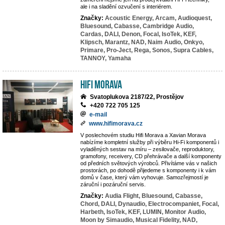
ale i na sladění ozvučení s interiérem.
Značky:
Acoustic Energy,
Arcam,
Audioquest,
Bluesound,
Cabasse,
Cambridge Audio,
Cardas,
DALI,
Denon,
Focal,
IsoTek,
KEF,
Klipsch,
Marantz,
NAD,
Naim Audio,
Onkyo,
Primare,
Pro-Ject,
Rega,
Sonos,
Supra Cables,
TANNOY,
Yamaha
Hifi Morava
Svatoplukova 2187/22, Prostějov
+420 722 705 125
e-mail
www.hifimorava.cz
V poslechovém studiu Hifi Morava a Xavian Morava
nabízíme kompletní služby při výběru Hi-Fi komponentů i
vyladěných sestav na míru – zesilovače, reproduktory,
gramofony, receivery, CD přehrávače a další komponenty
od předních světových výrobců. Přivítáme vás v našich
prostorách, po dohodě přijedeme s komponenty i k vám
domů v čase, který vám vyhovuje. Samozřejmostí je
záruční i pozáruční servis.
Značky:
Audia Flight,
Bluesound,
Cabasse,
Chord,
DALI,
Dynaudio,
Electrocompaniet,
Focal,
Harbeth,
IsoTek,
KEF,
LUMIN,
Monitor Audio,
Moon by Simaudio,
Musical Fidelity,
NAD,