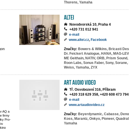
Thorens,
Yamaha
ALTEI
Novodvorská 10, Praha 4
+420 731 012 941
e-mail
www.altei.cz
,
Facebook
gon
Značky:
Bowers & Wilkins,
Bricasti Des
Dr. Feickert Analogue,
HANA,
MAG-LEV 
ME Geithain,
NATIV,
ORB,
Prism Sound,
Roon Labs,
Sonus Faber,
Sony,
Sorane,
Weiss,
Yamaha,
ZYX
Art Audio Video
Tř. Osvobození 316, Příbram
+420 318 629 358, +420 608 473 794
e-mail
www.artaudiovideo.cz
av AQ a
Značky:
Beyerdynamic,
Cabasse,
Deno
e firmy
Koss,
Marantz,
Onkyo,
Pioneer,
Quadral
iky Pro-
Yamaha
ou
kino