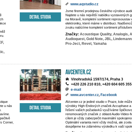
www.aqstudio.cz
Jsme firemní prodejnou českého výrobce audi
ě
Najdete u nás největší nabídku vystavených 
Detail studia
ách
na Moravě, kompletní sortiment reprosoustav
ukce
elektroniky, které máme v distribuci. Nadšen
zvuku nabízíme kompletní sortiment příslušen
vněž
Značky:
Acoustique Quality,
Analogis,
A
ru.
Audioquest,
Gold Note,
JBL,
Lindemann
F,
Pro-Ject,
Revel,
Yamaha
ic,
AVcenter.cz
Vinohradská 1597/174, Praha 3
+420 226 210 810, +420 604 605 355
e-mail
www.avcenter.cz
,
Facebook
tique
AVcenter.cz je jediné studio v Praze, kde můž
te u nás
výrobky High-Endových značek Accuphase a M
Detail studia
.
řešení vašich požadavků využíváme špičkovo
tavíme.
renomovaných značek z oblasti Audio-Video-M
pečlivě
cílem je vždy zabezpečit maximální spokojeno
rs Corner,
Optimální varianta není vždy možná, ale zcela 
dospějeme ke zdárnému výsledku k vaší spoko