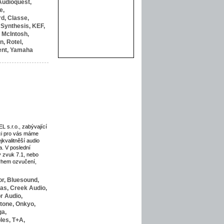
Audioquest,
e,
d,
Classe,
Synthesis,
KEF,
McIntosh,
n,
Rotel,
nt,
Yamaha
 s.r.o., zabývající
ici pro vás máme
jkvalitněší audio
. V poslední
 zvuk 7.1, nebo
rhem ozvučení,
r,
Bluesound,
as,
Creek Audio,
r Audio,
tone,
Onkyo,
a,
les,
T+A,