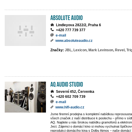
Absolute Audio
Lindleyova 2822/2, Praha 6
+420 777 739 377
e-mail
www.absoluteaudio.cz
Značky:
JBL,
Lexicon,
Mark Levinson,
Revel,
Tri
AQ Audio Studio
Severní 452, Červenka
+420 602 709 739
e-mail
www.hifi-audio.cz
Jsme firemní prodejna s kompletní nabídkou reprosoust
všech značek z naší distribuce k poslechu – přímo v sídl
AQ. Najdete u nás širokou nabídku gramofonů a elektron
Ject. Zájemci o domácí kino si mohou vychutnat špičkov
reprodukci domácího kina s Dolby Atmos – naše domácí 