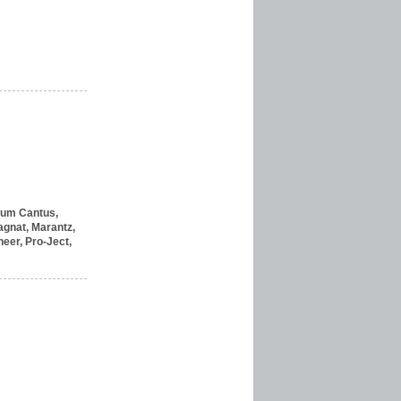
um Cantus,
gnat,
Marantz,
neer,
Pro-Ject,