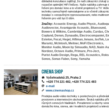
důkladná konzultace zajišťují, že naši zákazníci získají z
rozpočet optimální HiFi řetězec. Naše nabídka zahrnuje 
řešení pro domácí kino a to včetně projektorů a TV. Veš
techniku samozřejmě nainstalujeme a to včetně zákazni
instalací s vestavěnými reprosoustavami, nebo multiro
řešením pro váš byt či dům.
Značky:
Acoustic Energy,
Audio Physic,
Audioqu
Audiovector,
Avantgarde Acoustic,
Bluesound,
Bowers & Wilkins,
Cambridge Audio,
Cardas,
Ch
Copland,
Denon,
Dynaudio,
Electrocompaniet,
Em
Estelon,
Focal,
Hegel,
Hifiman,
Innuos,
IsoTek,
Lo
Marantz,
McIntosh,
Meitner,
MoFi Electronics,
Monitor Audio,
Moon by Simaudio,
NAD,
Naim Au
Nordost,
Octave Audio,
Primare,
Pro-Ject,
Purist Audio Design,
Rega,
REL Acoustics,
Roks
Sonos,
Sonus Faber,
Sony,
Yamaha
Cinema Shop
Vyšehradská 25, Praha 2
+420 774 221 482, +420 774 221 483
e-mail
www.cinemashop.cz
Prodejna audio-video techniky s poslechovým a předvá
prostorem a internetovým obchodem. Široká nabídka přís
různých cenových hladinách. Poradenství a návrhy sest
domácího kina, sterea, ale i kvalitních projektorů a televi