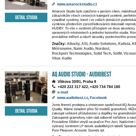
www.amarockstudio.cz
Amarock Studio bylo založeno s jasným cílem, nabídnout
zákazníkům všech cenových kategorií ucelené, perfektn
Detail studia
vyladěné systémy, které i ve vašich domácích podmínk
vyniknou především zprostředkováním dokonalé reprod
HUDBY. To vše s osobním přístupem ve dvou akusticky
upravených místnostech a jednoho bytového studia. Ro
provádíme měření a návrh akustiky poslechového prosto
Značky:
Alluxity,
ASI,
Audio Solutions,
Kalista,
KE
Métronome,
Naim Audio,
Nordost,
Rockport Technologies,
Solid Tech,
SotM,
Vicoust
Vitus Audio
AQ Audio Studio - Audiobest
Vítkova 30/91, Praha 8
+420 222 317 422, +420 734 784 180
e-mail
www.audiobest.cz
,
Facebook
Jsme firemní prodejna a showroom společnosti AQ Acous
Quality. Máme skladem přes 50 modelů gramofonů. Může
Detail studia
zakoupit veškeré příslušenství a doplňky ke gramofonům
Zakoupené gramofony vám rádi odborně seřídíme a nas
Provádíme čištění vinylů na pračce Pro-Ject. Nabízíme i 
vybraný sortiment LP desek audiofilských labelů Speake
Pure Pleasure, Acoustic Sounds ad.