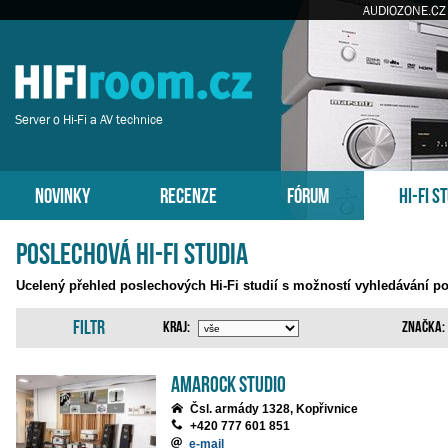
AUDIOZONE.CZ
Server o Hi-Fi a AV technice
NOVINKY
RECENZE
FÓRUM
HI-FI S
Poslechová Hi-Fi studia
Ucelený přehled poslechových Hi-Fi studií s možností vyhledávání po
Filtr
Kraj:
Značka:
Amarock Studio
Čsl. armády 1328, Kopřivnice
+420 777 601 851
e-mail