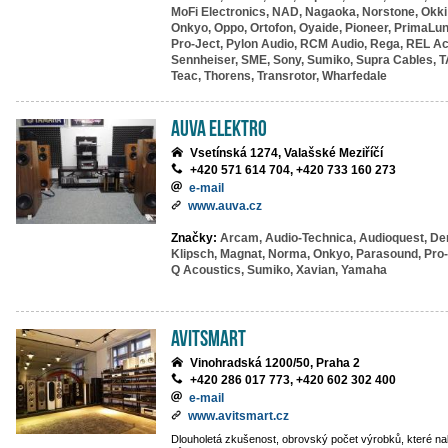
MoFi Electronics,
NAD,
Nagaoka,
Norstone,
Okki
Onkyo,
Oppo,
Ortofon,
Oyaide,
Pioneer,
PrimaLun
Pro-Ject,
Pylon Audio,
RCM Audio,
Rega,
REL Ac
Sennheiser,
SME,
Sony,
Sumiko,
Supra Cables,
T
Teac,
Thorens,
Transrotor,
Wharfedale
AuVa elektro
Vsetínská 1274, Valašské Meziříčí
+420 571 614 704, +420 733 160 273
e-mail
www.auva.cz
Značky:
Arcam,
Audio-Technica,
Audioquest,
De
Klipsch,
Magnat,
Norma,
Onkyo,
Parasound,
Pro-
Q Acoustics,
Sumiko,
Xavian,
Yamaha
Avitsmart
Vinohradská 1200/50, Praha 2
+420 286 017 773, +420 602 302 400
e-mail
www.avitsmart.cz
Dlouholetá zkušenost, obrovský počet výrobků, které na