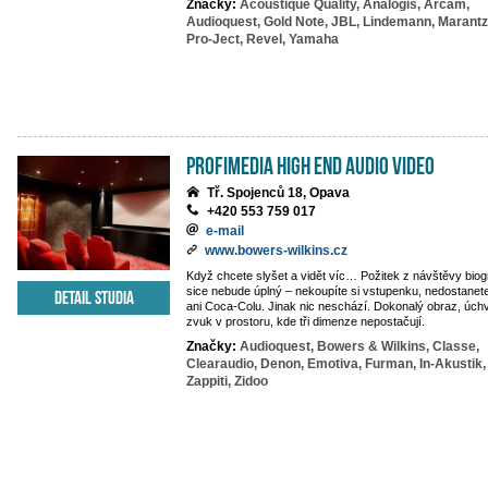
Značky:
Acoustique Quality,
Analogis,
Arcam,
Audioquest,
Gold Note,
JBL,
Lindemann,
Marantz
Pro-Ject,
Revel,
Yamaha
PROFIMEDIA High End Audio Video
Tř. Spojenců 18, Opava
+420 553 759 017
e-mail
www.bowers-wilkins.cz
Když chcete slyšet a vidět víc… Požitek z návštěvy biog
sice nebude úplný – nekoupíte si vstupenku, nedostanet
Detail studia
ani Coca-Colu. Jinak nic neschází. Dokonalý obraz, úch
zvuk v prostoru, kde tři dimenze nepostačují.
Značky:
Audioquest,
Bowers & Wilkins,
Classe,
Clearaudio,
Denon,
Emotiva,
Furman,
In-Akustik,
Zappiti,
Zidoo