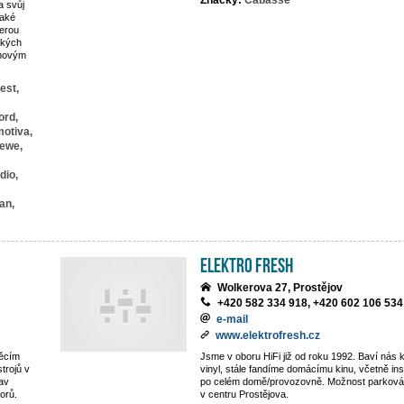
Značky:
Cabasse
a svůj
také
kerou
ckých
omovým
est,
ord,
otiva,
ewe,
dio,
an,
Elektro Fresh
Wolkerova 27, Prostějov
+420 582 334 918, +420 602 106 534
e-mail
www.elektrofresh.cz
děcím
Jsme v oboru HiFi již od roku 1992. Baví nás k
trojů v
vinyl, stále fandíme domácímu kinu, včetně in
av
po celém domě/provozovně. Možnost parkován
zorů.
v centru Prostějova.