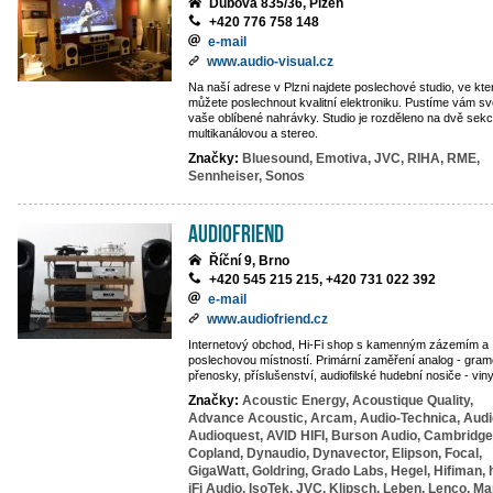
Dubová 835/36, Plzeň
+420 776 758 148
e-mail
www.audio-visual.cz
Na naší adrese v Plzni najdete poslechové studio, ve kte
můžete poslechnout kvalitní elektroniku. Pustíme vám s
vaše oblíbené nahrávky. Studio je rozděleno na dvě sekc
multikanálovou a stereo.
Značky:
Bluesound,
Emotiva,
JVC,
RIHA,
RME,
Sennheiser,
Sonos
Audiofriend
Říční 9, Brno
+420 545 215 215, +420 731 022 392
e-mail
www.audiofriend.cz
Internetový obchod, Hi-Fi shop s kamenným zázemím a
poslechovou místností. Primární zaměření analog - gram
přenosky, příslušenství, audiofilské hudební nosiče - vin
Značky:
Acoustic Energy,
Acoustique Quality,
Advance Acoustic,
Arcam,
Audio-Technica,
Audi
Audioquest,
AVID HIFI,
Burson Audio,
Cambridge
Copland,
Dynaudio,
Dynavector,
Elipson,
Focal,
GigaWatt,
Goldring,
Grado Labs,
Hegel,
Hifiman,
iFi Audio,
IsoTek,
JVC,
Klipsch,
Leben,
Lenco,
Ma