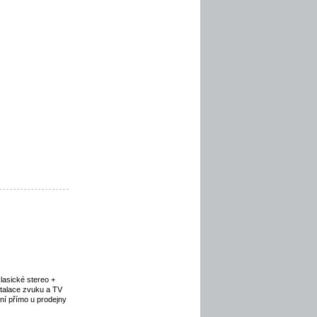
lasické stereo +
stalace zvuku a TV
í přímo u prodejny