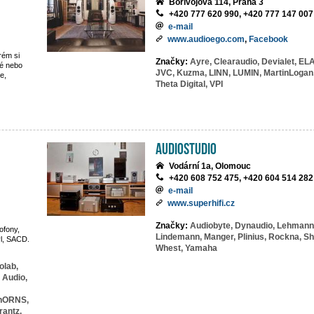
Bořivojova 114, Praha 3
+420 777 620 990, +420 777 147 007
e-mail
www.audioego.com
,
Facebook
rém si
Značky:
Ayre,
Clearaudio,
Devialet,
ELA
vé nebo
JVC,
Kuzma,
LINN,
LUMIN,
MartinLogan
e,
Theta Digital,
VPI
AudioStudio
Vodární 1a, Olomouc
+420 608 752 475, +420 604 514 282
e-mail
www.superhifi.cz
Značky:
Audiobyte,
Dynaudio,
Lehmann
ofony,
Lindemann,
Manger,
Plinius,
Rockna,
Sh
yl, SACD.
Whest,
Yamaha
olab,
 Audio,
hORNS,
rantz,