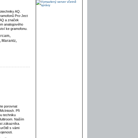
otechniky AQ.
gramofonů Pro-Ject
 AQ a značek
cům analogového
ství ke gramofonu.
rcam,
,
Marantz,
ete porovnat
cIntosh. Při
u techniku
ultiroom. Naším
st zákazníka.
určitě s vámi
jenosti.