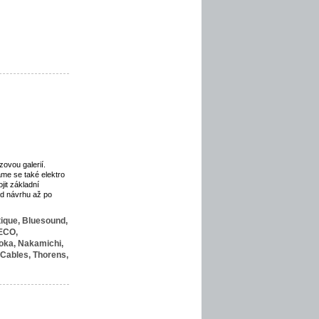
zovou galerií.
me se také elektro
it základní
Od návrhu až po
ique,
Bluesound,
ECO,
oka,
Nakamichi,
Cables,
Thorens,