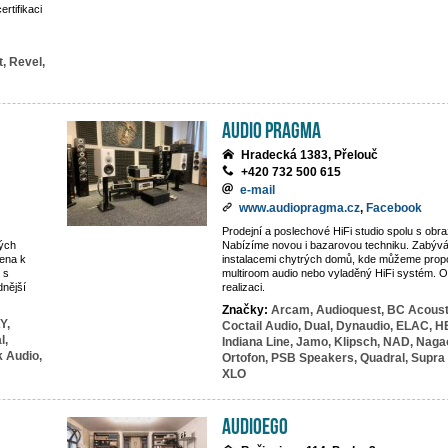
rtifikaci
t,
Revel,
Audio Pragma
Hradecká 1383, Přelouč
+420 732 500 615
e-mail
www.audiopragma.cz
,
Facebook
Prodejní a poslechové HiFi studio spolu s obra
ných
Nabízíme novou i bazarovou techniku. Zabývá
vena k
instalacemi chytrých domů, kde můžeme propoj
 s
multiroom audio nebo vyladěný HiFi systém. 
dnější
realizaci.
Značky:
Arcam,
Audioquest,
BC Acoust
Y,
Coctail Audio,
Dual,
Dynaudio,
ELAC,
H
l,
Indiana Line,
Jamo,
Klipsch,
NAD,
Naga
k Audio,
Ortofon,
PSB Speakers,
Quadral,
Supra 
XLO
AUDIOEGO