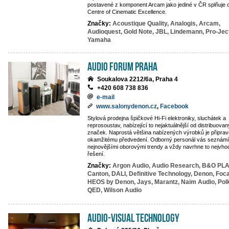
postavené z komponent Arcam jako jediné v ČR splňuje ce
Centre of Cinematic Excellence.
Značky:
Acoustique Quality,
Analogis,
Arcam,
Audioquest,
Gold Note,
JBL,
Lindemann,
Pro-Jec
Yamaha
Audio Forum Praha
Soukalova 2212/6a, Praha 4
+420 608 738 836
e-mail
www.salonydenon.cz
,
Facebook
Stylová prodejna špičkové Hi-Fi elektroniky, sluchátek a
reprosoustav, nabízející to nejaktuálnější od distribuova
značek. Naprostá většina nabízených výrobků je připra
okamžitému předvedení. Odborný personál vás seznámí
nejnovějšími oborovými trendy a vždy navrhne to nejvho
řešení.
Značky:
Argon Audio,
Audio Research,
B&O PLA
Canton,
DALI,
Definitive Technology,
Denon,
Foca
HEOS by Denon,
Jays,
Marantz,
Naim Audio,
Pol
QED,
Wilson Audio
AUDIO-VISUAL TECHNOLOGY