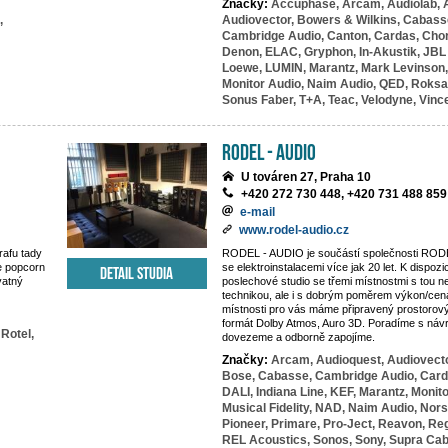
Značky:
Accuphase,
Arcam,
Audiolab,
,
Audiovector,
Bowers & Wilkins,
Cabass
Cambridge Audio,
Canton,
Cardas,
Chor
Denon,
ELAC,
Gryphon,
In-Akustik,
JBL 
Loewe,
LUMIN,
Marantz,
Mark Levinson,
Monitor Audio,
Naim Audio,
QED,
Roksa
Sonus Faber,
T+A,
Teac,
Velodyne,
Vince
RODEL - AUDIO
U továren 27, Praha 10
+420 272 730 448, +420 731 488 859
e-mail
www.rodel-audio.cz
rafu tady
RODEL - AUDIO je součástí společnosti RODEL
e popcorn
se elektroinstalacemi více jak 20 let. K dispoz
Detail studia
vatný
poslechové studio se třemi místnostmi s tou ne
technikou, ale i s dobrým poměrem výkon/cena
místnosti pro vás máme připravený prostorový
formát Dolby Atmos, Auro 3D. Poradíme s náv
Rotel,
dovezeme a odborně zapojíme.
Značky:
Arcam,
Audioquest,
Audiovecto
Bose,
Cabasse,
Cambridge Audio,
Card
DALI,
Indiana Line,
KEF,
Marantz,
Monito
Musical Fidelity,
NAD,
Naim Audio,
Nors
Pioneer,
Primare,
Pro-Ject,
Reavon,
Reg
REL Acoustics,
Sonos,
Sony,
Supra Cab