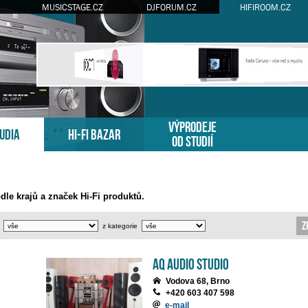
MUSICSTAGE.CZ
DJFORUM.CZ
HIFIROOM.CZ
VÝPRODEJE
TUDIA
HI-FI BAZAR
OD STUDIÍ
dle krajů a značek Hi-Fi produktů.
Z
z kategorie
AQ audio studio
Vodova 68, Brno
+420 603 407 598
e-mail