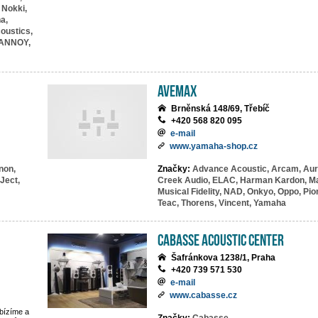
 Nokki,
a,
oustics,
ANNOY,
AVEMAX
Brněnská 148/69, Třebíč
+420 568 820 095
e-mail
www.yamaha-shop.cz
non,
Značky:
Advance Acoustic,
Arcam,
Aur
Ject,
Creek Audio,
ELAC,
Harman Kardon,
Ma
Musical Fidelity,
NAD,
Onkyo,
Oppo,
Pio
Teac,
Thorens,
Vincent,
Yamaha
Cabasse Acoustic Center
Šafránkova 1238/1, Praha
+420 739 571 530
e-mail
www.cabasse.cz
bízíme a