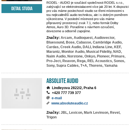
RODEL - AUDIO je součástí společnosti RODEL s.r.o.,
zabývající se elektroinstalacemi více jak 20 let. K dispozici
Detail studia
pro vás máme poslechové studio se třemi místnostmi s
tou nejkvalitněší audio technikou, ale i s dobrým poměrem
výkon/cena. V poslední místnosti pro vás máme
připravený prostorový zvuk 7.1, nebo formát Dolby
Atmos, Auro 3D. Poradíme s návrhem ozvučení,
dovezeme a odborně zapojíme.
Značky:
Arcam,
Audioquest,
Audiovector,
Bluesound,
Bose,
Cabasse,
Cambridge Audio,
Cardas,
Creek Audio,
DALI,
Indiana Line,
KEF,
Marantz,
Monitor Audio,
Musical Fidelity,
NAD,
Naim Audio,
Norstone,
Onkyo,
Pioneer,
Primare,
Pro-Ject,
Reavon,
Rega,
REL Acoustics,
Sonos,
Sony,
Supra Cables,
T+A,
Thorens,
Yamaha
Absolute Audio
Lindleyova 2822/2, Praha 6
+420 777 739 377
e-mail
www.absoluteaudio.cz
Značky:
JBL,
Lexicon,
Mark Levinson,
Revel,
Trigon