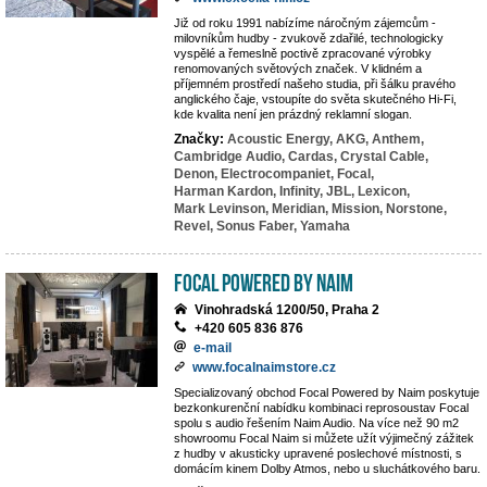
Již od roku 1991 nabízíme náročným zájemcům -
milovníkům hudby - zvukově zdařilé, technologicky
vyspělé a řemeslně poctivě zpracované výrobky
renomovaných světových značek. V klidném a
příjemném prostředí našeho studia, při šálku pravého
anglického čaje, vstoupíte do světa skutečného Hi-Fi,
kde kvalita není jen prázdný reklamní slogan.
Značky:
Acoustic Energy,
AKG,
Anthem,
Cambridge Audio,
Cardas,
Crystal Cable,
Denon,
Electrocompaniet,
Focal,
Harman Kardon,
Infinity,
JBL,
Lexicon,
Mark Levinson,
Meridian,
Mission,
Norstone,
Revel,
Sonus Faber,
Yamaha
Focal powered by Naim
Vinohradská 1200/50, Praha 2
+420 605 836 876
e-mail
www.focalnaimstore.cz
Specializovaný obchod Focal Powered by Naim poskytuje
bezkonkurenční nabídku kombinaci reprosoustav Focal
spolu s audio řešením Naim Audio. Na více než 90 m2
showroomu Focal Naim si můžete užít výjimečný zážitek
z hudby v akusticky upravené poslechové místnosti, s
domácím kinem Dolby Atmos, nebo u sluchátkového baru.