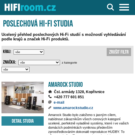
Server o Hi-Fi a AV technice
Poslechová Hi-Fi studia
Ucelený přehled poslechových Hi-Fi studií s možností vyhledávání
podle krajů a značek Hi-Fi produktů.
Kraj:
Zrušit filtr
Značka:
z kategorie
Amarock Studio
Čsl. armády 1328, Kopřivnice
+420 777 601 851
e-mail
www.amarockstudio.cz
Amarock Studio bylo založeno s jasným cílem,
nabídnout zákazníkům všech cenových kategorií
Detail studia
ucelené, perfektně vyladěné systémy, které i ve vašich
domácích podmínkách vyniknou především
zprostředkováním dokonalé reprodukce HUDBY. To