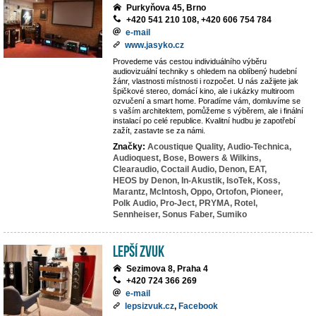
Purkyňova 45, Brno
+420 541 210 108, +420 606 754 784
e-mail
www.jasyko.cz
Provedeme vás cestou individuálního výběru
audiovizuální techniky s ohledem na oblíbený hudební
žánr, vlastnosti místnosti i rozpočet. U nás zažijete jak
špičkové stereo, domácí kino, ale i ukázky multiroom
ozvučení a smart home. Poradíme vám, domluvíme se
s vaším architektem, pomůžeme s výběrem, ale i finální
instalací po celé republice. Kvalitní hudbu je zapotřebí
zažít, zastavte se za námi.
Značky:
Acoustique Quality,
Audio-Technica,
Audioquest,
Bose,
Bowers & Wilkins,
Clearaudio,
Coctail Audio,
Denon,
EAT,
HEOS by Denon,
In-Akustik,
IsoTek,
Koss,
Marantz,
McIntosh,
Oppo,
Ortofon,
Pioneer,
Polk Audio,
Pro-Ject,
PRYMA,
Rotel,
Sennheiser,
Sonus Faber,
Sumiko
LEPŠÍ ZVUK
Sezimova 8, Praha 4
+420 724 366 269
e-mail
lepsizvuk.cz
,
Facebook