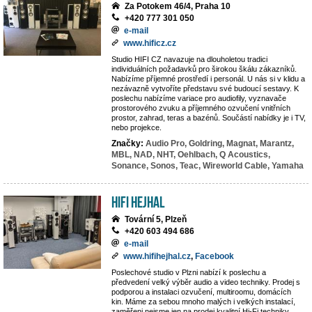
Za Potokem 46/4, Praha 10
+420 777 301 050
e-mail
www.hificz.cz
Studio HIFI CZ navazuje na dlouholetou tradici
individuálních požadavků pro širokou škálu zákazníků.
Nabízíme příjemné prostředí i personál. U nás si v klidu a
nezávazně vytvoříte představu své budoucí sestavy. K
poslechu nabízíme variace pro audiofily, vyznavače
prostorového zvuku a příjemného ozvučení vnitřních
prostor, zahrad, teras a bazénů. Součástí nabídky je i TV,
nebo projekce.
Značky:
Audio Pro,
Goldring,
Magnat,
Marantz,
MBL,
NAD,
NHT,
Oehlbach,
Q Acoustics,
Sonance,
Sonos,
Teac,
Wireworld Cable,
Yamaha
Hifi Hejhal
Tovární 5, Plzeň
+420 603 494 686
e-mail
www.hifihejhal.cz
,
Facebook
Poslechové studio v Plzni nabízí k poslechu a
předvedení velký výběr audio a video techniky. Prodej s
podporou a instalaci ozvučení, multiroomu, domácích
kin. Máme za sebou mnoho malých i velkých instalací,
zaměřeni nejsme jen na prodej kvalitní Hi-Fi techniky,