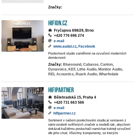
Značky:
hifion.cz
Fryčajova 698/29, Brno
+420 776 696 274
e-mail
www.audal.cz
,
Facebook
Poslechové studio zaměřené na ozvučení moderních
domácností.
Značky:
Bluesound,
Cabasse,
Canton,
Dynavoice,
KEF,
Lithe Audio,
Monitor Audio,
REL Acoustics,
Ruark Audio,
Wharfedale
HIFIpartner
Bělehradská 15, Praha 4
+420 731 663 566
e-mail
hifipartner.cz
Sortiment v našem poslechovém studiu je sestaven z
námi osobně ověřených značek a modelů tak, abychom
dokázali každému posluchači namíchat koktejl ozvučení
dle jeho chuti. Všechny komponenty, se kterými