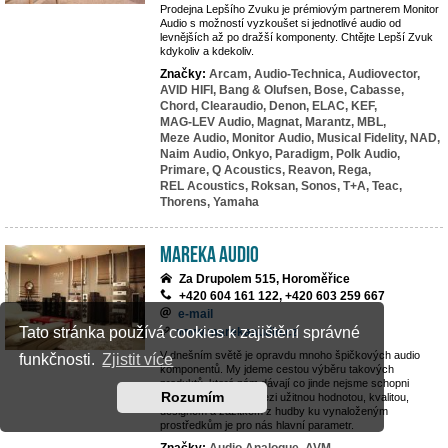
Prodejna Lepšího Zvuku je prémiovým partnerem Monitor
Audio s možností vyzkoušet si jednotlivé audio od
levnějších až po dražší komponenty. Chtějte Lepší Zvuk
kdykoliv a kdekoliv.
Značky:
Arcam,
Audio-Technica,
Audiovector,
AVID HIFI,
Bang & Olufsen,
Bose,
Cabasse,
Chord,
Clearaudio,
Denon,
ELAC,
KEF,
MAG-LEV Audio,
Magnat,
Marantz,
MBL,
Meze Audio,
Monitor Audio,
Musical Fidelity,
NAD,
Naim Audio,
Onkyo,
Paradigm,
Polk Audio,
Primare,
Q Acoustics,
Reavon,
Rega,
REL Acoustics,
Roksan,
Sonos,
T+A,
Teac,
Thorens,
Yamaha
MAREKA AUDIO
Za Drupolem 515, Horoměřice
+420 604 161 122, +420 603 259 667
e-mail
Tato stránka používá cookies k zajištění správné
www.marekaaudio.cz
V dnešním světě je opravdu mnoho špičkových audio
funkčnosti.
Zjistit více
komponentů. My jdeme cestou výběru takových
produktů, které nám dávají co jinde nejsme schopni
Rozumím
nalézt. Rovnováha mezi užitnou hodnotou, kvalitou,
designem a zážitkem z hudby ku vynaloženým
prostředkům je pro nás hlavní parametr.