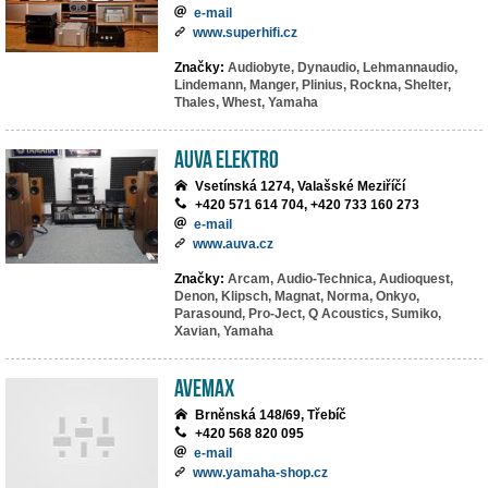
e-mail
www.superhifi.cz
Značky:
Audiobyte,
Dynaudio,
Lehmannaudio,
Lindemann,
Manger,
Plinius,
Rockna,
Shelter,
Thales,
Whest,
Yamaha
AuVa elektro
Vsetínská 1274, Valašské Meziříčí
+420 571 614 704, +420 733 160 273
e-mail
www.auva.cz
Značky:
Arcam,
Audio-Technica,
Audioquest,
Denon,
Klipsch,
Magnat,
Norma,
Onkyo,
Parasound,
Pro-Ject,
Q Acoustics,
Sumiko,
Xavian,
Yamaha
AVEMAX
Brněnská 148/69, Třebíč
+420 568 820 095
e-mail
www.yamaha-shop.cz