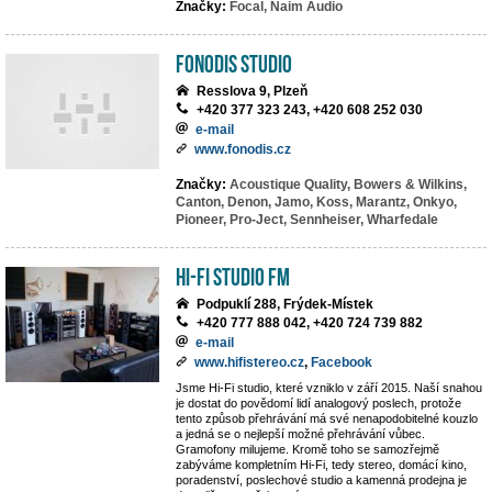
Značky:
Focal,
Naim Audio
Fonodis studio
Resslova 9, Plzeň
+420 377 323 243, +420 608 252 030
e-mail
www.fonodis.cz
Značky:
Acoustique Quality,
Bowers & Wilkins,
Canton,
Denon,
Jamo,
Koss,
Marantz,
Onkyo,
Pioneer,
Pro-Ject,
Sennheiser,
Wharfedale
Hi-Fi Studio FM
Podpuklí 288, Frýdek-Místek
+420 777 888 042, +420 724 739 882
e-mail
www.hifistereo.cz
,
Facebook
Jsme Hi-Fi studio, které vzniklo v září 2015. Naší snahou
je dostat do povědomí lidí analogový poslech, protože
tento způsob přehrávání má své nenapodobitelné kouzlo
a jedná se o nejlepší možné přehrávání vůbec.
Gramofony milujeme. Kromě toho se samozřejmě
zabýváme kompletním Hi-Fi, tedy stereo, domácí kino,
poradenství, poslechové studio a kamenná prodejna je