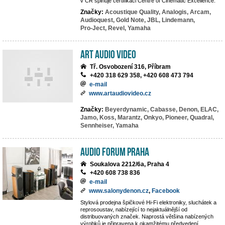
v ČR splňuje certifikaci Centre of Cinematic Excellence.
Značky:
Acoustique Quality,
Analogis,
Arcam,
Audioquest,
Gold Note,
JBL,
Lindemann,
Pro-Ject,
Revel,
Yamaha
Art Audio Video
Tř. Osvobození 316, Příbram
+420 318 629 358, +420 608 473 794
e-mail
www.artaudiovideo.cz
Značky:
Beyerdynamic,
Cabasse,
Denon,
ELAC,
Jamo,
Koss,
Marantz,
Onkyo,
Pioneer,
Quadral,
Sennheiser,
Yamaha
Audio Forum Praha
Soukalova 2212/6a, Praha 4
+420 608 738 836
e-mail
www.salonydenon.cz
,
Facebook
Stylová prodejna špičkové Hi-Fi elektroniky, sluchátek a
reprosoustav, nabízející to nejaktuálnější od
distribuovaných značek. Naprostá většina nabízených
výrobků je připravena k okamžitému předvedení.