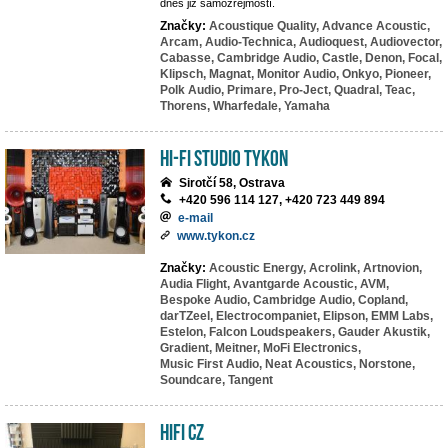
dnes již samozřejmostí.
Značky:
Acoustique Quality,
Advance Acoustic,
Arcam,
Audio-Technica,
Audioquest,
Audiovector,
Cabasse,
Cambridge Audio,
Castle,
Denon,
Focal,
Klipsch,
Magnat,
Monitor Audio,
Onkyo,
Pioneer,
Polk Audio,
Primare,
Pro-Ject,
Quadral,
Teac,
Thorens,
Wharfedale,
Yamaha
HI-FI studio TYKON
Sirotčí 58, Ostrava
+420 596 114 127, +420 723 449 894
e-mail
www.tykon.cz
Značky:
Acoustic Energy,
Acrolink,
Artnovion,
Audia Flight,
Avantgarde Acoustic,
AVM,
Bespoke Audio,
Cambridge Audio,
Copland,
darTZeel,
Electrocompaniet,
Elipson,
EMM Labs,
Estelon,
Falcon Loudspeakers,
Gauder Akustik,
Gradient,
Meitner,
MoFi Electronics,
Music First Audio,
Neat Acoustics,
Norstone,
Soundcare,
Tangent
HIFI CZ