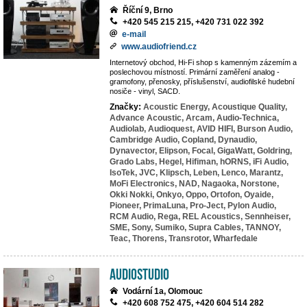
Říční 9, Brno
+420 545 215 215, +420 731 022 392
e-mail
www.audiofriend.cz
Internetový obchod, Hi-Fi shop s kamenným zázemím a
poslechovou místností. Primární zaměření analog -
gramofony, přenosky, příslušenství, audiofilské hudební
nosiče - vinyl, SACD.
Značky:
Acoustic Energy,
Acoustique Quality,
Advance Acoustic,
Arcam,
Audio-Technica,
Audiolab,
Audioquest,
AVID HIFI,
Burson Audio,
Cambridge Audio,
Copland,
Dynaudio,
Dynavector,
Elipson,
Focal,
GigaWatt,
Goldring,
Grado Labs,
Hegel,
Hifiman,
hORNS,
iFi Audio,
IsoTek,
JVC,
Klipsch,
Leben,
Lenco,
Marantz,
MoFi Electronics,
NAD,
Nagaoka,
Norstone,
Okki Nokki,
Onkyo,
Oppo,
Ortofon,
Oyaide,
Pioneer,
PrimaLuna,
Pro-Ject,
Pylon Audio,
RCM Audio,
Rega,
REL Acoustics,
Sennheiser,
SME,
Sony,
Sumiko,
Supra Cables,
TANNOY,
Teac,
Thorens,
Transrotor,
Wharfedale
AudioStudio
Vodární 1a, Olomouc
+420 608 752 475, +420 604 514 282