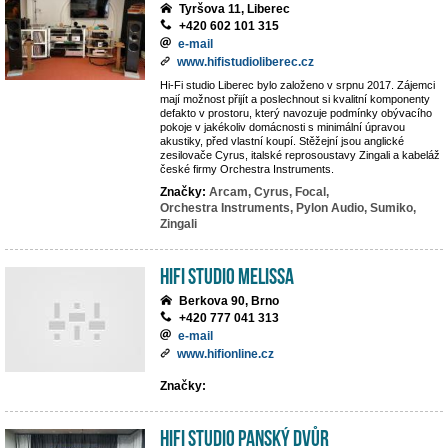
Tyršova 11, Liberec
+420 602 101 315
e-mail
www.hifistudioliberec.cz
Hi-Fi studio Liberec bylo založeno v srpnu 2017. Zájemci
mají možnost přijít a poslechnout si kvalitní komponenty
defakto v prostoru, který navozuje podmínky obývacího
pokoje v jakékoliv domácnosti s minimální úpravou
akustiky, před vlastní koupí. Stěžejní jsou anglické
zesilovače Cyrus, italské reprosoustavy Zingali a kabeláž
české firmy Orchestra Instruments.
Značky:
Arcam,
Cyrus,
Focal,
Orchestra Instruments,
Pylon Audio,
Sumiko,
Zingali
Hifi studio MeLiSSA
Berkova 90, Brno
+420 777 041 313
e-mail
www.hifionline.cz
Značky:
Hifi Studio Panský Dvůr