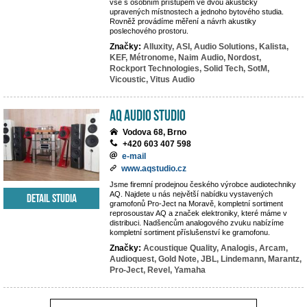
vše s osobním přístupem ve dvou akusticky
upravených místnostech a jednoho bytového studia.
Rovněž provádíme měření a návrh akustiky
poslechového prostoru.
Značky:
Alluxity,
ASI,
Audio Solutions,
Kalista,
KEF,
Métronome,
Naim Audio,
Nordost,
Rockport Technologies,
Solid Tech,
SotM,
Vicoustic,
Vitus Audio
AQ audio studio
Vodova 68, Brno
+420 603 407 598
e-mail
www.aqstudio.cz
Jsme firemní prodejnou českého výrobce audiotechniky
AQ. Najdete u nás největší nabídku vystavených
Detail studia
gramofonů Pro-Ject na Moravě, kompletní sortiment
reprosoustav AQ a značek elektroniky, které máme v
distribuci. Nadšencům analogového zvuku nabízíme
kompletní sortiment příslušenství ke gramofonu.
Značky:
Acoustique Quality,
Analogis,
Arcam,
Audioquest,
Gold Note,
JBL,
Lindemann,
Marantz,
Pro-Ject,
Revel,
Yamaha