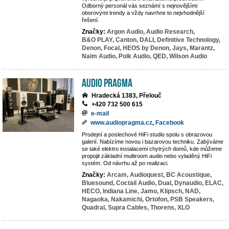
Odborný personál vás seznámí s nejnovějšími
oborovými trendy a vždy navrhne to nejvhodnější
řešení.
Značky:
Argon Audio,
Audio Research,
B&O PLAY,
Canton,
DALI,
Definitive Technology,
Denon,
Focal,
HEOS by Denon,
Jays,
Marantz,
Naim Audio,
Polk Audio,
QED,
Wilson Audio
Audio Pragma
Hradecká 1383, Přelouč
+420 732 500 615
e-mail
www.audiopragma.cz
,
Facebook
Prodejní a poslechové HiFi studio spolu s obrazovou
galerií. Nabízíme novou i bazarovou techniku. Zabýváme
se také elektro instalacemi chytrých domů, kde můžeme
propojit základní multiroom audio nebo vyladěný HiFi
systém. Od návrhu až po realizaci.
Značky:
Arcam,
Audioquest,
BC Acoustique,
Bluesound,
Coctail Audio,
Dual,
Dynaudio,
ELAC,
HECO,
Indiana Line,
Jamo,
Klipsch,
NAD,
Nagaoka,
Nakamichi,
Ortofon,
PSB Speakers,
Quadral,
Supra Cables,
Thorens,
XLO