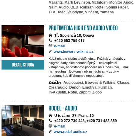
Marantz,
Mark Levinson,
McIntosh,
Monitor Audio,
Naim Audio,
QED,
Roksan,
Rotel,
Sonus Faber,
T+A,
Teac,
Velodyne,
Vincent,
Yamaha
PROFIMEDIA High End Audio Video
Tř. Spojenců 18, Opava
+420 553 759 017
e-mail
www.bowers-wilkins.cz
Když chcete slyšet a vidět víc… Požitek z návštěvy
biografu tady sice nebude úplný – nekoupíte si
Detail studia
vstupenku, nedostanete popcorn ani Coca-Colu. Jinak
nic neschází. Dokonalý obraz, úchvatný zvuk v
prostoru, kde tři dimenze nepostačují.
Značky:
Audioquest,
Bowers & Wilkins,
Classe,
Clearaudio,
Denon,
Emotiva,
Furman,
In-Akustik,
Rotel,
Zappiti,
Zidoo
RODEL - AUDIO
U továren 27, Praha 10
+420 272 730 448, +420 731 488 859
e-mail
www.rodel-audio.cz