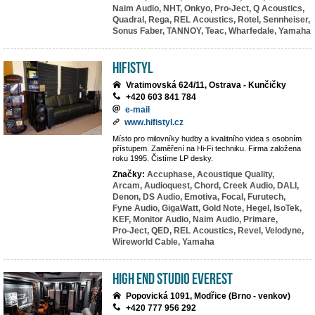
Naim Audio,
NHT,
Onkyo,
Pro-Ject,
Q Acoustics,
Quadral,
Rega,
REL Acoustics,
Rotel,
Sennheiser,
Sonus Faber,
TANNOY,
Teac,
Wharfedale,
Yamaha
HiFiStyl
Vratimovská 624/11, Ostrava - Kunčičky
+420 603 841 784
e-mail
www.hifistyl.cz
Místo pro milovníky hudby a kvalitního videa s osobním
přístupem. Zaměření na Hi-Fi techniku. Firma založena
roku 1995. Čistíme LP desky.
Značky:
Accuphase,
Acoustique Quality,
Arcam,
Audioquest,
Chord,
Creek Audio,
DALI,
Denon,
DS Audio,
Emotiva,
Focal,
Furutech,
Fyne Audio,
GigaWatt,
Gold Note,
Hegel,
IsoTek,
KEF,
Monitor Audio,
Naim Audio,
Primare,
Pro-Ject,
QED,
REL Acoustics,
Revel,
Velodyne,
Wireworld Cable,
Yamaha
High End Studio EVEREST
Popovická 1091, Modřice (Brno - venkov)
+420 777 956 292