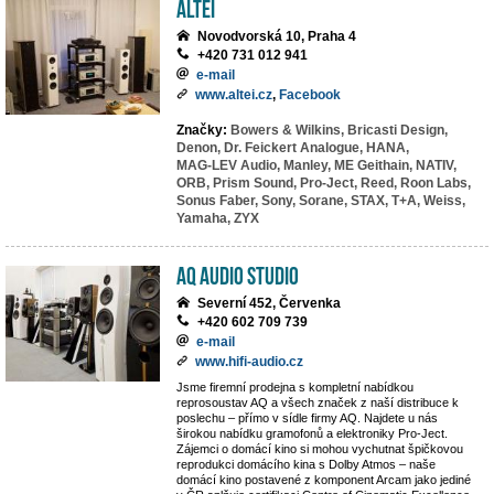
ALTEI
Novodvorská 10, Praha 4
+420 731 012 941
e-mail
www.altei.cz
,
Facebook
Značky:
Bowers & Wilkins,
Bricasti Design,
Denon,
Dr. Feickert Analogue,
HANA,
MAG-LEV Audio,
Manley,
ME Geithain,
NATIV,
ORB,
Prism Sound,
Pro-Ject,
Reed,
Roon Labs,
Sonus Faber,
Sony,
Sorane,
STAX,
T+A,
Weiss,
Yamaha,
ZYX
AQ Audio Studio
Severní 452, Červenka
+420 602 709 739
e-mail
www.hifi-audio.cz
Jsme firemní prodejna s kompletní nabídkou
reprosoustav AQ a všech značek z naší distribuce k
poslechu – přímo v sídle firmy AQ. Najdete u nás
širokou nabídku gramofonů a elektroniky Pro-Ject.
Zájemci o domácí kino si mohou vychutnat špičkovou
reprodukci domácího kina s Dolby Atmos – naše
domácí kino postavené z komponent Arcam jako jediné