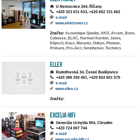
U Nemocnice 264, Říčany
+420 323 631 633, +420 602 331 662
e-mail
www.elektronet.cz
Značky:
Acoustique Quality,
AKG,
Arcam,
Bose,
Cabasse,
ELAC,
Harman Kardon,
Jamo,
Klipsch,
Koss,
Marantz,
Onkyo,
Pioneer,
Primare,
Pro-Ject,
Sennheiser,
Technics
ELLEX
Rudolfovská 34, České Budějovice
+420 386 350 461, +420 602 601 570
e-mail
www.ellex.cz
Značky:
EXCELIA HIFI
Generála Uchytila 904, Chrudim
+420 724 007 744
e-mail
www.excelia-hifi.cz