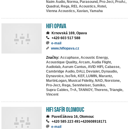
Naim Audio,
Norma,
Parasound,
Pro-Ject,
ProAc,
Quadral,
Rega,
REL Acoustics,
Rotel,
Vienna Acoustics,
Xavian,
Yamaha
HIFI Opava
Krnovská 169, Opava
+420 603 517 588
e-mail
www.hifiopava.cz
Značky:
Accuphase,
Acoustic Energy,
Acoustique Quality,
Arcam,
Audia Flight,
Audiolab,
Aurum Cantus,
AVID HIFI,
Cabasse,
Cambridge Audio,
DALI,
Devialet,
Dynaudio,
Dynavoice,
IsoTek,
KEF,
LUMIN,
Marantz,
MartinLogan,
Musical Fidelity,
NAD,
Norstone,
Pro-Ject,
Rega,
Sennheiser,
Sumiko,
Supra Cables,
T+A,
TANNOY,
Thorens,
Triangle,
Vincent
HiFi Safír Olomouc
Pavelčákova 16, Olomouc
+420 585 223 491+420608918171
e-mail