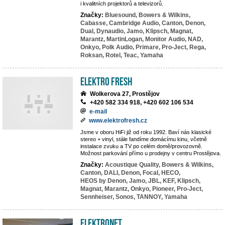
i kvalitních projektorů a televizorů.
Značky:
Bluesound,
Bowers & Wilkins,
Cabasse,
Cambridge Audio,
Canton,
Denon,
Dual,
Dynaudio,
Jamo,
Klipsch,
Magnat,
Marantz,
MartinLogan,
Monitor Audio,
NAD,
Onkyo,
Polk Audio,
Primare,
Pro-Ject,
Rega,
Roksan,
Rotel,
Teac,
Yamaha
Elektro Fresh
Wolkerova 27, Prostějov
+420 582 334 918, +420 602 106 534
e-mail
www.elektrofresh.cz
Jsme v oboru HiFi již od roku 1992. Baví nás klasické
stereo + vinyl, stále fandíme domácímu kinu, včetně
instalace zvuku a TV po celém domě/provozovně.
Možnost parkování přímo u prodejny v centru Prostějova.
Značky:
Acoustique Quality,
Bowers & Wilkins,
Canton,
DALI,
Denon,
Focal,
HECO,
HEOS by Denon,
Jamo,
JBL,
KEF,
Klipsch,
Magnat,
Marantz,
Onkyo,
Pioneer,
Pro-Ject,
Sennheiser,
Sonos,
TANNOY,
Yamaha
ElektroNet