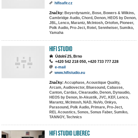
hifisafir.cz
Značky:
Beyerdynamic,
Bose,
Bowers & Wilkins,
Cambridge Audio,
Chord,
Denon,
HEOS by Denon,
JBL,
Lenco,
Marantz,
McIntosh,
Ortofon,
Pioneer,
Polk Audio,
Pro-Ject,
Rotel,
Sennheiser,
Sumiko,
Yamaha
HiFi Studio
Údolní 25, Brno
+420 542 218 050, +420 733 777 228
e-mail
www.hifistudio.eu
Značky:
Accuphase,
Acoustique Quality,
Arcam,
Audiovector,
Bluesound,
Cabasse,
Canton,
Cardas,
Clearaudio,
Denon,
Dynaudio,
HEOS by Denon,
In-Akustik,
JVC,
KEF,
Lenco,
Marantz,
McIntosh,
NAD,
NuVo,
Onkyo,
Parasound,
Polk Audio,
Primare,
Pro-Ject,
REL Acoustics,
Sonos,
Sonus Faber,
Sumiko,
TANNOY,
Technics
HiFi studio Liberec