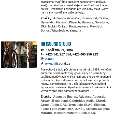
pracujeme, vybíráme kritickým poslechem a pečlivou
analýzou, abychom nalezli nejlepší možné kombinace
na trhu. I vzhled je zásadním pro výsledný efekt. Věřte
nám a my - potěšíme vaše smysly...
Značky:
Advance Acoustic,
Bluesound,
Castle,
Dynaudio,
Flexson,
Klipsch,
Marantz,
Norstone,
Okki Nokki,
Onkyo,
Podspeakers,
Pro-Ject,
Sonos,
Wharfedale,
Yamaha
HifiSound Studio
Kotlářská 29, Brno
+420 541 217 554, +420 605 250 923
e-mail
www.hifisound.cz
Poslechové studio působí na trhu od roku 1999. Konečné
zaměření studia mělo svůj vývoj, který se velmi brzy
ustálil na dodávkách Hi-Fi a high-end stereo komponentů
a domácích kin, s důrazem na co nejkvalitnější poslech
hudby. Samozřejmostí je u nás důkladné vyzkoušení
vybraného modelu a případné srovnání s konkurenčními
výrobky před jeho samotným nákupem.
Značky:
Acoustic Energy,
Advance Acoustic,
Arcam,
Bluesound,
Cambridge Audio,
Chord,
Creek Audio,
DALI,
Dynaudio,
ELAC,
Elipson,
Focal,
Fyne Audio,
HECO,
KEF,
Klipsch,
Magnat,
Marantz,
Mission,
Monitor Audio,
NAD,