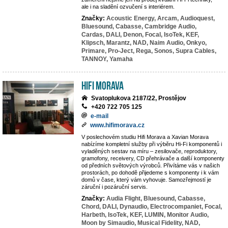
ale i na sladění ozvučení s interiérem.
Značky:
Acoustic Energy,
Arcam,
Audioquest,
Bluesound,
Cabasse,
Cambridge Audio,
Cardas,
DALI,
Denon,
Focal,
IsoTek,
KEF,
Klipsch,
Marantz,
NAD,
Naim Audio,
Onkyo,
Primare,
Pro-Ject,
Rega,
Sonos,
Supra Cables,
TANNOY,
Yamaha
Hifi Morava
Svatoplukova 2187/22, Prostějov
+420 722 705 125
e-mail
www.hifimorava.cz
V poslechovém studiu Hifi Morava a Xavian Morava
nabízíme kompletní služby při výběru Hi-Fi komponentů i
vyladěných sestav na míru – zesilovače, reproduktory,
gramofony, receivery, CD přehrávače a další komponenty
od předních světových výrobců. Přivítáme vás v našich
prostorách, po dohodě přijedeme s komponenty i k vám
domů v čase, který vám vyhovuje. Samozřejmostí je
záruční i pozáruční servis.
Značky:
Audia Flight,
Bluesound,
Cabasse,
Chord,
DALI,
Dynaudio,
Electrocompaniet,
Focal,
Harbeth,
IsoTek,
KEF,
LUMIN,
Monitor Audio,
Moon by Simaudio,
Musical Fidelity,
NAD,