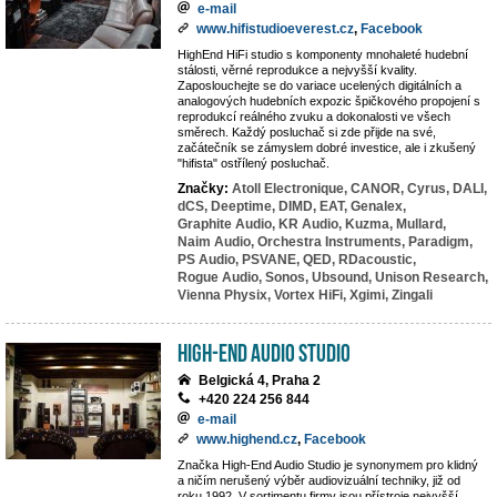
e-mail
www.hifistudioeverest.cz
,
Facebook
HighEnd HiFi studio s komponenty mnohaleté hudební
stálosti, věrné reprodukce a nejvyšší kvality.
Zaposlouchejte se do variace ucelených digitálních a
analogových hudebních expozic špičkového propojení s
reprodukcí reálného zvuku a dokonalosti ve všech
směrech. Každý posluchač si zde přijde na své,
začátečník se zámyslem dobré investice, ale i zkušený
"hifista" ostřílený posluchač.
Značky:
Atoll Electronique,
CANOR,
Cyrus,
DALI,
dCS,
Deeptime,
DIMD,
EAT,
Genalex,
Graphite Audio,
KR Audio,
Kuzma,
Mullard,
Naim Audio,
Orchestra Instruments,
Paradigm,
PS Audio,
PSVANE,
QED,
RDacoustic,
Rogue Audio,
Sonos,
Ubsound,
Unison Research,
Vienna Physix,
Vortex HiFi,
Xgimi,
Zingali
High-End Audio Studio
Belgická 4, Praha 2
+420 224 256 844
e-mail
www.highend.cz
,
Facebook
Značka High-End Audio Studio je synonymem pro klidný
a ničím nerušený výběr audiovizuální techniky, již od
roku 1992. V sortimentu firmy jsou přístroje nejvyšší