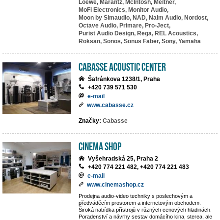
Loewe,
Marantz,
McIntosh,
Meitner,
MoFi Electronics,
Monitor Audio,
Moon by Simaudio,
NAD,
Naim Audio,
Nordost,
Octave Audio,
Primare,
Pro-Ject,
Purist Audio Design,
Rega,
REL Acoustics,
Roksan,
Sonos,
Sonus Faber,
Sony,
Yamaha
Cabasse Acoustic Center
Šafránkova 1238/1, Praha
+420 739 571 530
e-mail
www.cabasse.cz
Značky:
Cabasse
Cinema Shop
Vyšehradská 25, Praha 2
+420 774 221 482, +420 774 221 483
e-mail
www.cinemashop.cz
Prodejna audio-video techniky s poslechovým a
předváděcím prostorem a internetovým obchodem.
Široká nabídka přístrojů v různých cenových hladinách.
Poradenství a návrhy sestav domácího kina, sterea, ale