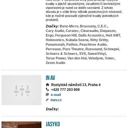
kvality s jejichž akustickými, vizuálními či technickými
vlastnostmi je nutné se dobře seznámit. Z tohoto
důvodu je v sídle firmy několik poslechových místností,
kde je možné posoudit výjimečné kvality jednotlivých
produktů.
Značky:
Benz-Micro,
Brassany,
C.E.C.,
Cary Audio,
Ceratec,
Clearaudio,
Diapason,
Ergo,
Ferguson Hill,
Gallo Acoustics,
Heil AMT,
Holosonics,
Kubala-Sosna,
Nitty Gritty,
Panamorph,
Pathos,
Peachtree Audio,
Perreaux,
Pure Theatre,
Russound,
Schnepel,
Schoers & Schoers,
SVS,
SweetVinyl,
Torus Power,
Van den Hul,
Velodyne,
Vutec,
Zesto Audio
IN AV
Roztylské náměstí 13, Praha 4
+420 777 203 909
e-mail
inav.cz
Značky:
JASYKO