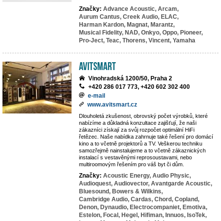
Značky:
Advance Acoustic,
Arcam,
Aurum Cantus,
Creek Audio,
ELAC,
Harman Kardon,
Magnat,
Marantz,
Musical Fidelity,
NAD,
Onkyo,
Oppo,
Pioneer,
Pro-Ject,
Teac,
Thorens,
Vincent,
Yamaha
Avitsmart
Vinohradská 1200/50, Praha 2
+420 286 017 773, +420 602 302 400
e-mail
www.avitsmart.cz
Dlouholetá zkušenost, obrovský počet výrobků, které
nabízíme a důkladná konzultace zajišťují, že naši
zákazníci získají za svůj rozpočet optimální HiFi
řetězec. Naše nabídka zahrnuje také řešení pro domácí
kino a to včetně projektorů a TV. Veškerou techniku
samozřejmě nainstalujeme a to včetně zákaznických
instalací s vestavěnými reprosoustavami, nebo
multiroomovým řešením pro váš byt či dům.
Značky:
Acoustic Energy,
Audio Physic,
Audioquest,
Audiovector,
Avantgarde Acoustic,
Bluesound,
Bowers & Wilkins,
Cambridge Audio,
Cardas,
Chord,
Copland,
Denon,
Dynaudio,
Electrocompaniet,
Emotiva,
Estelon,
Focal,
Hegel,
Hifiman,
Innuos,
IsoTek,