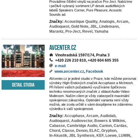
Provádíme čištění vinylů na pračce Pro-Ject. Nabízíme
i pečlivě vybraný sortiment LP desek audiofilských
labelů Speakers Corner, Pure Pleasure, Acoustic
Sounds ad.
Značky:
Acoustique Quality,
Analogis,
Arcam,
Audioquest,
Gold Note,
JBL,
Lindemann,
Marantz,
Pro-Ject,
Revel,
Yamaha
AVcenter.cz
Vinohradská 1597/174, Praha 3
+420 226 210 810, +420 604 605 355
e-mail
www.avcenter.cz
,
Facebook
AVcenter.cz je jediné studio v Praze, kde můžete porovnat
výrobky High-Endových značek Accuphase a McIntosh.
Detail studia
Při řešení vašich požadavků využíváme špičkovou
techniku renomovaných značek z oblasti Audio-Video-
Multiroom. Naším cílem je vždy zabezpečit maximální
spokojenost zákazníka. Optimální varianta není vždy
možná, ale zcela určitě s vámi dospějeme ke zdárnému
výsledku k vaší spokojenosti.
Značky:
Accuphase,
Arcam,
Audiolab,
Audioquest,
Audiovector,
Bowers & Wilkins,
Cabasse,
Cambridge Audio,
Canton,
Cardas,
Chord,
Classe,
Denon,
ELAC,
Gryphon,
In-Akustik,
JBL Synthesis,
KEF,
Loewe,
LUMIN,