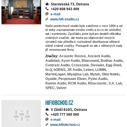
Staroveská 73, Ostrava
+420 608 943 409
e-mail
www.hifi-studio.cz
Naše poslechové studio bylo založeno v roce 1994 a od
té doby zaznamenalo mnoho změn a to co do umístění,
tak i sortimentu. Zpočátku jsme byli jen dealeři několika
známých značek, ale touha po objevování nových
výrobků nás přiměla k rozhodnutí distribuovat některé
méně známé značky. Postupně se ale z některých staly
již renomované firmy.
Značky:
Acoustic Revive,
Ancient Audio,
Audiolab,
Ayon Audio,
Bluesound,
Bodnar Audio,
Contrast Audio,
Crosszone,
Devialet,
Egg-Shell,
fo.Q,
hORNS,
JR Audio,
Leben,
LUMIN,
MartinLogan,
Miyajima Lab,
Mytek,
Okki Nokki,
Oyaide,
Perpetuum Ebner,
Pylon Audio,
Ramm Audio,
RCM Audio,
RDacoustic,
S.A. Lab,
SPEC,
Valvet
HiFiobchod.cz
V Zátiší 810/1, Ostrava
+420 777 560 560
e-mail
www.hifiobchod.cz