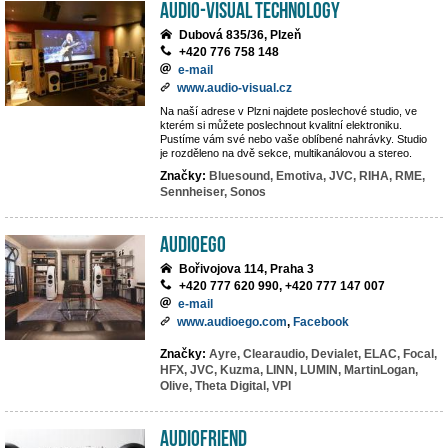
AUDIO-VISUAL TECHNOLOGY
Dubová 835/36, Plzeň
+420 776 758 148
e-mail
www.audio-visual.cz
Na naší adrese v Plzni najdete poslechové studio, ve
kterém si můžete poslechnout kvalitní elektroniku.
Pustíme vám své nebo vaše oblíbené nahrávky. Studio
je rozděleno na dvě sekce, multikanálovou a stereo.
Značky:
Bluesound,
Emotiva,
JVC,
RIHA,
RME,
Sennheiser,
Sonos
AUDIOEGO
Bořivojova 114, Praha 3
+420 777 620 990, +420 777 147 007
e-mail
www.audioego.com
,
Facebook
Značky:
Ayre,
Clearaudio,
Devialet,
ELAC,
Focal,
HFX,
JVC,
Kuzma,
LINN,
LUMIN,
MartinLogan,
Olive,
Theta Digital,
VPI
Audiofriend