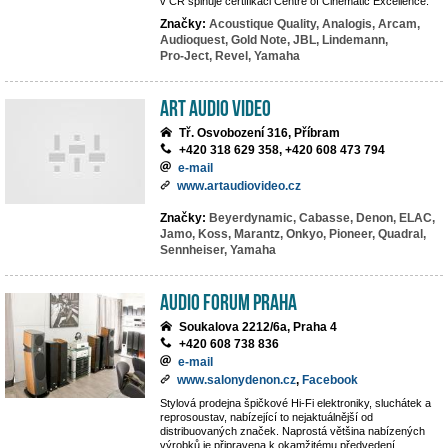
v ČR splňuje certifikaci Centre of Cinematic Excellence.
Značky:
Acoustique Quality,
Analogis,
Arcam,
Audioquest,
Gold Note,
JBL,
Lindemann,
Pro-Ject,
Revel,
Yamaha
Art Audio Video
Tř. Osvobození 316, Příbram
+420 318 629 358, +420 608 473 794
e-mail
www.artaudiovideo.cz
Značky:
Beyerdynamic,
Cabasse,
Denon,
ELAC,
Jamo,
Koss,
Marantz,
Onkyo,
Pioneer,
Quadral,
Sennheiser,
Yamaha
Audio Forum Praha
Soukalova 2212/6a, Praha 4
+420 608 738 836
e-mail
www.salonydenon.cz
,
Facebook
Stylová prodejna špičkové Hi-Fi elektroniky, sluchátek a
reprosoustav, nabízející to nejaktuálnější od
distribuovaných značek. Naprostá většina nabízených
výrobků je připravena k okamžitému předvedení.