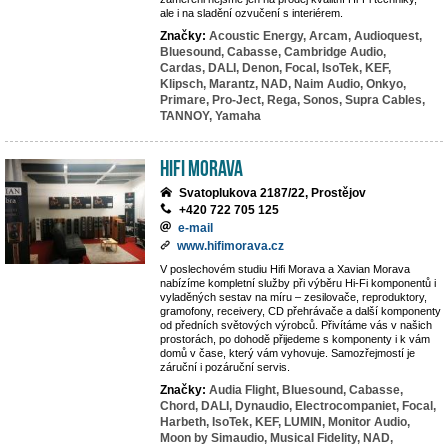
ale i na sladění ozvučení s interiérem.
Značky:
Acoustic Energy,
Arcam,
Audioquest,
Bluesound,
Cabasse,
Cambridge Audio,
Cardas,
DALI,
Denon,
Focal,
IsoTek,
KEF,
Klipsch,
Marantz,
NAD,
Naim Audio,
Onkyo,
Primare,
Pro-Ject,
Rega,
Sonos,
Supra Cables,
TANNOY,
Yamaha
Hifi Morava
Svatoplukova 2187/22, Prostějov
+420 722 705 125
e-mail
www.hifimorava.cz
V poslechovém studiu Hifi Morava a Xavian Morava
nabízíme kompletní služby při výběru Hi-Fi komponentů i
vyladěných sestav na míru – zesilovače, reproduktory,
gramofony, receivery, CD přehrávače a další komponenty
od předních světových výrobců. Přivítáme vás v našich
prostorách, po dohodě přijedeme s komponenty i k vám
domů v čase, který vám vyhovuje. Samozřejmostí je
záruční i pozáruční servis.
Značky:
Audia Flight,
Bluesound,
Cabasse,
Chord,
DALI,
Dynaudio,
Electrocompaniet,
Focal,
Harbeth,
IsoTek,
KEF,
LUMIN,
Monitor Audio,
Moon by Simaudio,
Musical Fidelity,
NAD,