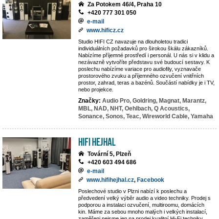
Za Potokem 46/4, Praha 10
+420 777 301 050
e-mail
www.hificz.cz
Studio HIFI CZ navazuje na dlouholetou tradici
individuálních požadavků pro širokou škálu zákazníků.
Nabízíme příjemné prostředí i personál. U nás si v klidu a
nezávazně vytvoříte představu své budoucí sestavy. K
poslechu nabízíme variace pro audiofily, vyznavače
prostorového zvuku a příjemného ozvučení vnitřních
prostor, zahrad, teras a bazénů. Součástí nabídky je i TV,
nebo projekce.
Značky:
Audio Pro,
Goldring,
Magnat,
Marantz,
MBL,
NAD,
NHT,
Oehlbach,
Q Acoustics,
Sonance,
Sonos,
Teac,
Wireworld Cable,
Yamaha
Hifi Hejhal
Tovární 5, Plzeň
+420 603 494 686
e-mail
www.hifihejhal.cz
,
Facebook
Poslechové studio v Plzni nabízí k poslechu a
předvedení velký výběr audio a video techniky. Prodej s
podporou a instalaci ozvučení, multiroomu, domácích
kin. Máme za sebou mnoho malých i velkých instalací,
zaměřeni nejsme jen na prodej kvalitní Hi-Fi techniky,