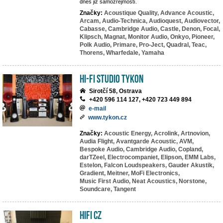
dnes již samozřejmostí.
Značky:
Acoustique Quality,
Advance Acoustic,
Arcam,
Audio-Technica,
Audioquest,
Audiovector,
Cabasse,
Cambridge Audio,
Castle,
Denon,
Focal,
Klipsch,
Magnat,
Monitor Audio,
Onkyo,
Pioneer,
Polk Audio,
Primare,
Pro-Ject,
Quadral,
Teac,
Thorens,
Wharfedale,
Yamaha
HI-FI studio TYKON
Sirotčí 58, Ostrava
+420 596 114 127, +420 723 449 894
e-mail
www.tykon.cz
Značky:
Acoustic Energy,
Acrolink,
Artnovion,
Audia Flight,
Avantgarde Acoustic,
AVM,
Bespoke Audio,
Cambridge Audio,
Copland,
darTZeel,
Electrocompaniet,
Elipson,
EMM Labs,
Estelon,
Falcon Loudspeakers,
Gauder Akustik,
Gradient,
Meitner,
MoFi Electronics,
Music First Audio,
Neat Acoustics,
Norstone,
Soundcare,
Tangent
HIFI CZ