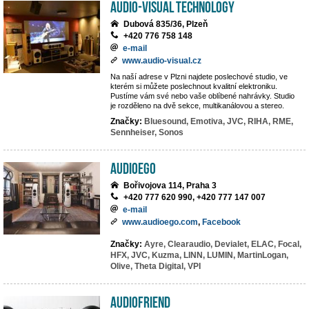
AUDIO-VISUAL TECHNOLOGY
Dubová 835/36, Plzeň
+420 776 758 148
e-mail
www.audio-visual.cz
Na naší adrese v Plzni najdete poslechové studio, ve
kterém si můžete poslechnout kvalitní elektroniku.
Pustíme vám své nebo vaše oblíbené nahrávky. Studio
je rozděleno na dvě sekce, multikanálovou a stereo.
Značky:
Bluesound,
Emotiva,
JVC,
RIHA,
RME,
Sennheiser,
Sonos
AUDIOEGO
Bořivojova 114, Praha 3
+420 777 620 990, +420 777 147 007
e-mail
www.audioego.com
,
Facebook
Značky:
Ayre,
Clearaudio,
Devialet,
ELAC,
Focal,
HFX,
JVC,
Kuzma,
LINN,
LUMIN,
MartinLogan,
Olive,
Theta Digital,
VPI
Audiofriend