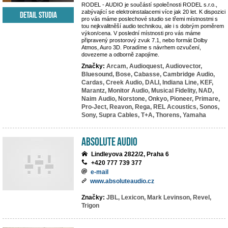
RODEL - AUDIO je součástí společnosti RODEL s.r.o.,
zabývající se elektroinstalacemi více jak 20 let. K dispozici
Detail studia
pro vás máme poslechové studio se třemi místnostmi s
tou nejkvalitněší audio technikou, ale i s dobrým poměrem
výkon/cena. V poslední místnosti pro vás máme
připravený prostorový zvuk 7.1, nebo formát Dolby
Atmos, Auro 3D. Poradíme s návrhem ozvučení,
dovezeme a odborně zapojíme.
Značky:
Arcam,
Audioquest,
Audiovector,
Bluesound,
Bose,
Cabasse,
Cambridge Audio,
Cardas,
Creek Audio,
DALI,
Indiana Line,
KEF,
Marantz,
Monitor Audio,
Musical Fidelity,
NAD,
Naim Audio,
Norstone,
Onkyo,
Pioneer,
Primare,
Pro-Ject,
Reavon,
Rega,
REL Acoustics,
Sonos,
Sony,
Supra Cables,
T+A,
Thorens,
Yamaha
Absolute Audio
Lindleyova 2822/2, Praha 6
+420 777 739 377
e-mail
www.absoluteaudio.cz
Značky:
JBL,
Lexicon,
Mark Levinson,
Revel,
Trigon