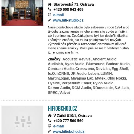
Staroveská 73, Ostrava
+420 608 943 409
e-mail
www.hifi-studio.cz
Naše poslechové studio bylo založeno v roce 1994 a od
té doby zaznamenalo mnoho změn a to co do umístění,
tak i sortimentu. Zpočátku jsme byli jen dealeři několika
známých značek, ale touha po objevování nových
výrobků nás přiměla k rozhodnutí distribuovat některé
méně známé značky. Postupně se ale z některých staly
již renomované firmy.
Značky:
Acoustic Revive,
Ancient Audio,
Audiolab,
Ayon Audio,
Bluesound,
Bodnar Audio,
Contrast Audio,
Crosszone,
Devialet,
Egg-Shell,
fo.Q,
hORNS,
JR Audio,
Leben,
LUMIN,
MartinLogan,
Miyajima Lab,
Mytek,
Okki Nokki,
Oyaide,
Perpetuum Ebner,
Pylon Audio,
Ramm Audio,
RCM Audio,
RDacoustic,
S.A. Lab,
SPEC,
Valvet
HiFiobchod.cz
V Zátiší 810/1, Ostrava
+420 777 560 560
e-mail
www.hifiobchod.cz