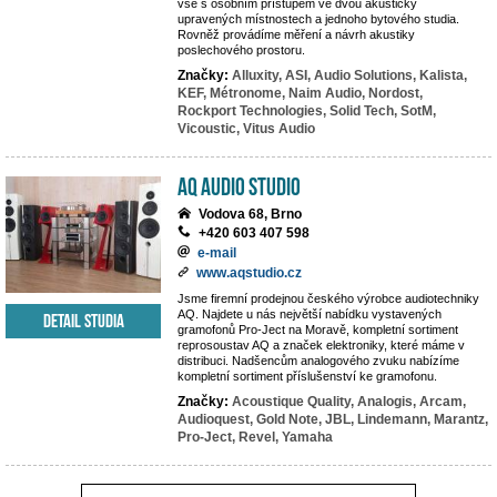
vše s osobním přístupem ve dvou akusticky
upravených místnostech a jednoho bytového studia.
Rovněž provádíme měření a návrh akustiky
poslechového prostoru.
Značky:
Alluxity,
ASI,
Audio Solutions,
Kalista,
KEF,
Métronome,
Naim Audio,
Nordost,
Rockport Technologies,
Solid Tech,
SotM,
Vicoustic,
Vitus Audio
AQ audio studio
Vodova 68, Brno
+420 603 407 598
e-mail
www.aqstudio.cz
Jsme firemní prodejnou českého výrobce audiotechniky
AQ. Najdete u nás největší nabídku vystavených
Detail studia
gramofonů Pro-Ject na Moravě, kompletní sortiment
reprosoustav AQ a značek elektroniky, které máme v
distribuci. Nadšencům analogového zvuku nabízíme
kompletní sortiment příslušenství ke gramofonu.
Značky:
Acoustique Quality,
Analogis,
Arcam,
Audioquest,
Gold Note,
JBL,
Lindemann,
Marantz,
Pro-Ject,
Revel,
Yamaha