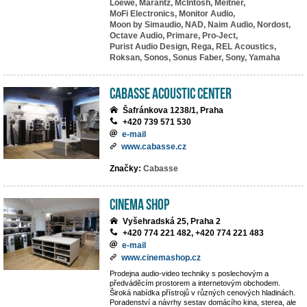
Loewe,
Marantz,
McIntosh,
Meitner,
MoFi Electronics,
Monitor Audio,
Moon by Simaudio,
NAD,
Naim Audio,
Nordost,
Octave Audio,
Primare,
Pro-Ject,
Purist Audio Design,
Rega,
REL Acoustics,
Roksan,
Sonos,
Sonus Faber,
Sony,
Yamaha
Cabasse Acoustic Center
Šafránkova 1238/1, Praha
+420 739 571 530
e-mail
www.cabasse.cz
Značky:
Cabasse
Cinema Shop
Vyšehradská 25, Praha 2
+420 774 221 482, +420 774 221 483
e-mail
www.cinemashop.cz
Prodejna audio-video techniky s poslechovým a
předváděcím prostorem a internetovým obchodem.
Široká nabídka přístrojů v různých cenových hladinách.
Poradenství a návrhy sestav domácího kina, sterea, ale