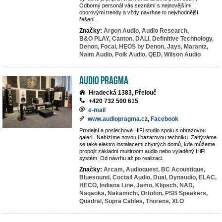
Odborný personál vás seznámí s nejnovějšími
oborovými trendy a vždy navrhne to nejvhodnější
řešení.
Značky:
Argon Audio,
Audio Research,
B&O PLAY,
Canton,
DALI,
Definitive Technology,
Denon,
Focal,
HEOS by Denon,
Jays,
Marantz,
Naim Audio,
Polk Audio,
QED,
Wilson Audio
Audio Pragma
Hradecká 1383, Přelouč
+420 732 500 615
e-mail
www.audiopragma.cz
,
Facebook
Prodejní a poslechové HiFi studio spolu s obrazovou
galerií. Nabízíme novou i bazarovou techniku. Zabýváme
se také elektro instalacemi chytrých domů, kde můžeme
propojit základní multiroom audio nebo vyladěný HiFi
systém. Od návrhu až po realizaci.
Značky:
Arcam,
Audioquest,
BC Acoustique,
Bluesound,
Coctail Audio,
Dual,
Dynaudio,
ELAC,
HECO,
Indiana Line,
Jamo,
Klipsch,
NAD,
Nagaoka,
Nakamichi,
Ortofon,
PSB Speakers,
Quadral,
Supra Cables,
Thorens,
XLO