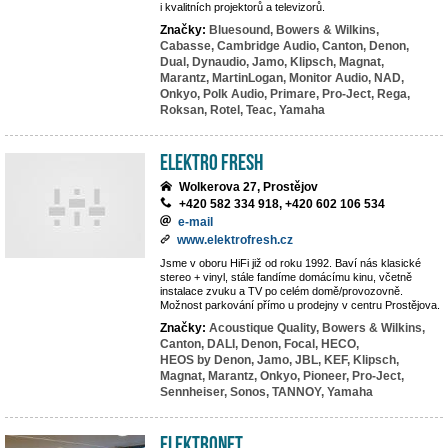
i kvalitních projektorů a televizorů.
Značky:
Bluesound,
Bowers & Wilkins,
Cabasse,
Cambridge Audio,
Canton,
Denon,
Dual,
Dynaudio,
Jamo,
Klipsch,
Magnat,
Marantz,
MartinLogan,
Monitor Audio,
NAD,
Onkyo,
Polk Audio,
Primare,
Pro-Ject,
Rega,
Roksan,
Rotel,
Teac,
Yamaha
Elektro Fresh
Wolkerova 27, Prostějov
+420 582 334 918, +420 602 106 534
e-mail
www.elektrofresh.cz
Jsme v oboru HiFi již od roku 1992. Baví nás klasické
stereo + vinyl, stále fandíme domácímu kinu, včetně
instalace zvuku a TV po celém domě/provozovně.
Možnost parkování přímo u prodejny v centru Prostějova.
Značky:
Acoustique Quality,
Bowers & Wilkins,
Canton,
DALI,
Denon,
Focal,
HECO,
HEOS by Denon,
Jamo,
JBL,
KEF,
Klipsch,
Magnat,
Marantz,
Onkyo,
Pioneer,
Pro-Ject,
Sennheiser,
Sonos,
TANNOY,
Yamaha
ElektroNet