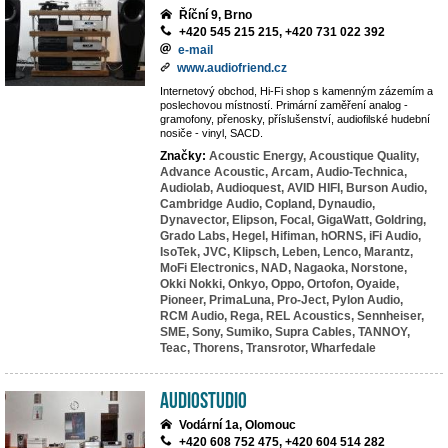
Říční 9, Brno
+420 545 215 215, +420 731 022 392
e-mail
www.audiofriend.cz
Internetový obchod, Hi-Fi shop s kamenným zázemím a
poslechovou místností. Primární zaměření analog -
gramofony, přenosky, příslušenství, audiofilské hudební
nosiče - vinyl, SACD.
Značky:
Acoustic Energy,
Acoustique Quality,
Advance Acoustic,
Arcam,
Audio-Technica,
Audiolab,
Audioquest,
AVID HIFI,
Burson Audio,
Cambridge Audio,
Copland,
Dynaudio,
Dynavector,
Elipson,
Focal,
GigaWatt,
Goldring,
Grado Labs,
Hegel,
Hifiman,
hORNS,
iFi Audio,
IsoTek,
JVC,
Klipsch,
Leben,
Lenco,
Marantz,
MoFi Electronics,
NAD,
Nagaoka,
Norstone,
Okki Nokki,
Onkyo,
Oppo,
Ortofon,
Oyaide,
Pioneer,
PrimaLuna,
Pro-Ject,
Pylon Audio,
RCM Audio,
Rega,
REL Acoustics,
Sennheiser,
SME,
Sony,
Sumiko,
Supra Cables,
TANNOY,
Teac,
Thorens,
Transrotor,
Wharfedale
AudioStudio
Vodární 1a, Olomouc
+420 608 752 475, +420 604 514 282