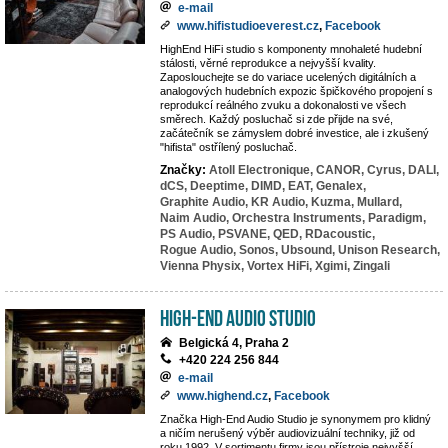
e-mail
www.hifistudioeverest.cz
,
Facebook
HighEnd HiFi studio s komponenty mnohaleté hudební
stálosti, věrné reprodukce a nejvyšší kvality.
Zaposlouchejte se do variace ucelených digitálních a
analogových hudebních expozic špičkového propojení s
reprodukcí reálného zvuku a dokonalosti ve všech
směrech. Každý posluchač si zde přijde na své,
začátečník se zámyslem dobré investice, ale i zkušený
"hifista" ostřílený posluchač.
Značky:
Atoll Electronique,
CANOR,
Cyrus,
DALI,
dCS,
Deeptime,
DIMD,
EAT,
Genalex,
Graphite Audio,
KR Audio,
Kuzma,
Mullard,
Naim Audio,
Orchestra Instruments,
Paradigm,
PS Audio,
PSVANE,
QED,
RDacoustic,
Rogue Audio,
Sonos,
Ubsound,
Unison Research,
Vienna Physix,
Vortex HiFi,
Xgimi,
Zingali
High-End Audio Studio
Belgická 4, Praha 2
+420 224 256 844
e-mail
www.highend.cz
,
Facebook
Značka High-End Audio Studio je synonymem pro klidný
a ničím nerušený výběr audiovizuální techniky, již od
roku 1992. V sortimentu firmy jsou přístroje nejvyšší