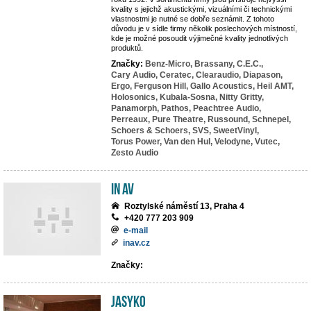
kvality s jejichž akustickými, vizuálními či technickými
vlastnostmi je nutné se dobře seznámit. Z tohoto
důvodu je v sídle firmy několik poslechových místností,
kde je možné posoudit výjimečné kvality jednotlivých
produktů.
Značky:
Benz-Micro,
Brassany,
C.E.C.,
Cary Audio,
Ceratec,
Clearaudio,
Diapason,
Ergo,
Ferguson Hill,
Gallo Acoustics,
Heil AMT,
Holosonics,
Kubala-Sosna,
Nitty Gritty,
Panamorph,
Pathos,
Peachtree Audio,
Perreaux,
Pure Theatre,
Russound,
Schnepel,
Schoers & Schoers,
SVS,
SweetVinyl,
Torus Power,
Van den Hul,
Velodyne,
Vutec,
Zesto Audio
IN AV
Roztylské náměstí 13, Praha 4
+420 777 203 909
e-mail
inav.cz
Značky:
JASYKO