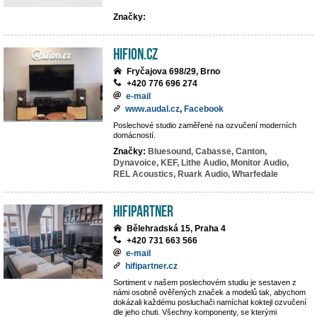
Značky:
hifion.cz
Fryčajova 698/29, Brno
+420 776 696 274
e-mail
www.audal.cz
,
Facebook
Poslechové studio zaměřené na ozvučení moderních
domácností.
Značky:
Bluesound,
Cabasse,
Canton,
Dynavoice,
KEF,
Lithe Audio,
Monitor Audio,
REL Acoustics,
Ruark Audio,
Wharfedale
HIFIpartner
Bělehradská 15, Praha 4
+420 731 663 566
e-mail
hifipartner.cz
Sortiment v našem poslechovém studiu je sestaven z
námi osobně ověřených značek a modelů tak, abychom
dokázali každému posluchači namíchat koktejl ozvučení
dle jeho chuti. Všechny komponenty, se kterými