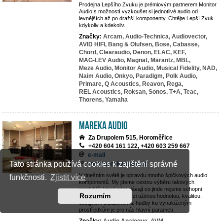
Prodejna Lepšího Zvuku je prémiovým partnerem Monitor
Audio s možností vyzkoušet si jednotlivé audio od
levnějších až po dražší komponenty. Chtějte Lepší Zvuk
kdykoliv a kdekoliv.
Značky:
Arcam,
Audio-Technica,
Audiovector,
AVID HIFI,
Bang & Olufsen,
Bose,
Cabasse,
Chord,
Clearaudio,
Denon,
ELAC,
KEF,
MAG-LEV Audio,
Magnat,
Marantz,
MBL,
Meze Audio,
Monitor Audio,
Musical Fidelity,
NAD,
Naim Audio,
Onkyo,
Paradigm,
Polk Audio,
Primare,
Q Acoustics,
Reavon,
Rega,
REL Acoustics,
Roksan,
Sonos,
T+A,
Teac,
Thorens,
Yamaha
MAREKA AUDIO
Za Drupolem 515, Horoměřice
+420 604 161 122, +420 603 259 667
e-mail
Tato stránka používá cookies k zajištění správné
www.marekaaudio.cz
V dnešním světě je opravdu mnoho špičkových audio
funkčnosti.
Zjistit více
komponentů. My jdeme cestou výběru takových
produktů, které nám dávají co jinde nejsme schopni
Rozumím
nalézt. Rovnováha mezi užitnou hodnotou, kvalitou,
designem a zážitkem z hudby ku vynaloženým
prostředkům je pro nás hlavní parametr.