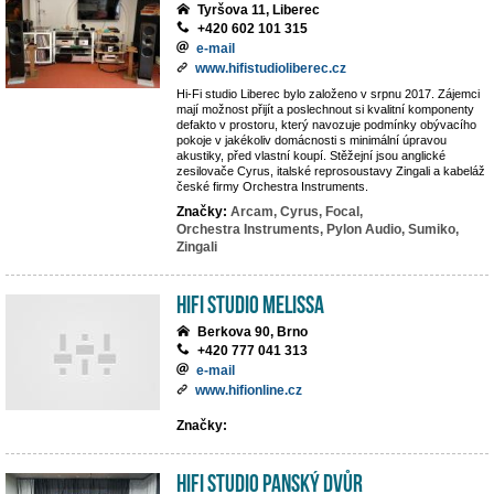
Tyršova 11, Liberec
+420 602 101 315
e-mail
www.hifistudioliberec.cz
Hi-Fi studio Liberec bylo založeno v srpnu 2017. Zájemci
mají možnost přijít a poslechnout si kvalitní komponenty
defakto v prostoru, který navozuje podmínky obývacího
pokoje v jakékoliv domácnosti s minimální úpravou
akustiky, před vlastní koupí. Stěžejní jsou anglické
zesilovače Cyrus, italské reprosoustavy Zingali a kabeláž
české firmy Orchestra Instruments.
Značky:
Arcam,
Cyrus,
Focal,
Orchestra Instruments,
Pylon Audio,
Sumiko,
Zingali
Hifi studio MeLiSSA
Berkova 90, Brno
+420 777 041 313
e-mail
www.hifionline.cz
Značky:
Hifi Studio Panský Dvůr