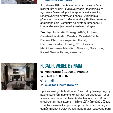
Již od roku 1991 nabízíme náročným zájemcům -
milovníkům hudby - zvukově zdařilé, technologicky
vyspělé a řemeslně poctivě zpracované výrobky
renomovaných světových značek. V klidném a
příjemném prostředí našeho studia, při šálku pravého
anglického čaje, vstoupíte do světa skutečného Hi-Fi,
kde kvalita není jen prázdný reklamní slogan.
Značky:
Acoustic Energy,
AKG,
Anthem,
Cambridge Audio,
Cardas,
Crystal Cable,
Denon,
Electrocompaniet,
Focal,
Harman Kardon,
Infinity,
JBL,
Lexicon,
Mark Levinson,
Meridian,
Mission,
Norstone,
Revel,
Sonus Faber,
Yamaha
Focal powered by Naim
Vinohradská 1200/50, Praha 2
+420 605 836 876
e-mail
www.focalnaimstore.cz
Specializovaný obchod Focal Powered by Naim poskytuje
bezkonkurenční nabídku kombinaci reprosoustav Focal
spolu s audio řešením Naim Audio. Na více než 90 m2
showroomu Focal Naim si můžete užít výjimečný zážitek
z hudby v akusticky upravené poslechové místnosti, s
domácím kinem Dolby Atmos, nebo u sluchátkového baru.