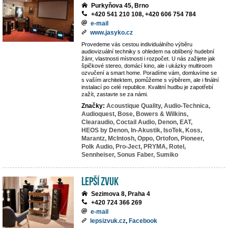
Purkyňova 45, Brno
+420 541 210 108, +420 606 754 784
e-mail
www.jasyko.cz
Provedeme vás cestou individuálního výběru
audiovizuální techniky s ohledem na oblíbený hudební
žánr, vlastnosti místnosti i rozpočet. U nás zažijete jak
špičkové stereo, domácí kino, ale i ukázky multiroom
ozvučení a smart home. Poradíme vám, domluvíme se
s vaším architektem, pomůžeme s výběrem, ale i finální
instalací po celé republice. Kvalitní hudbu je zapotřebí
zažít, zastavte se za námi.
Značky:
Acoustique Quality,
Audio-Technica,
Audioquest,
Bose,
Bowers & Wilkins,
Clearaudio,
Coctail Audio,
Denon,
EAT,
HEOS by Denon,
In-Akustik,
IsoTek,
Koss,
Marantz,
McIntosh,
Oppo,
Ortofon,
Pioneer,
Polk Audio,
Pro-Ject,
PRYMA,
Rotel,
Sennheiser,
Sonus Faber,
Sumiko
LEPŠÍ ZVUK
Sezimova 8, Praha 4
+420 724 366 269
e-mail
lepsizvuk.cz
,
Facebook