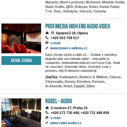
Marantz,
Mark Levinson,
McIntosh,
Monitor Audio,
Naim Audio,
QED,
Roksan,
Rotel,
Sonus Faber,
T+A,
Teac,
Velodyne,
Vincent,
Yamaha
PROFIMEDIA High End Audio Video
Tř. Spojenců 18, Opava
+420 553 759 017
e-mail
www.bowers-wilkins.cz
Když chcete slyšet a vidět víc… Požitek z návštěvy
biografu tady sice nebude úplný – nekoupíte si
Detail studia
vstupenku, nedostanete popcorn ani Coca-Colu. Jinak
nic neschází. Dokonalý obraz, úchvatný zvuk v
prostoru, kde tři dimenze nepostačují.
Značky:
Audioquest,
Bowers & Wilkins,
Classe,
Clearaudio,
Denon,
Emotiva,
Furman,
In-Akustik,
Rotel,
Zappiti,
Zidoo
RODEL - AUDIO
U továren 27, Praha 10
+420 272 730 448, +420 731 488 859
e-mail
www.rodel-audio.cz