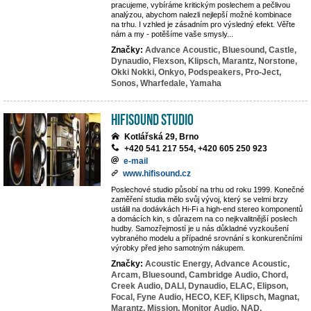
pracujeme, vybíráme kritickým poslechem a pečlivou
analýzou, abychom nalezli nejlepší možné kombinace
na trhu. I vzhled je zásadním pro výsledný efekt. Věřte
nám a my - potěšíme vaše smysly...
Značky:
Advance Acoustic,
Bluesound,
Castle,
Dynaudio,
Flexson,
Klipsch,
Marantz,
Norstone,
Okki Nokki,
Onkyo,
Podspeakers,
Pro-Ject,
Sonos,
Wharfedale,
Yamaha
HifiSound Studio
Kotlářská 29, Brno
+420 541 217 554, +420 605 250 923
e-mail
www.hifisound.cz
Poslechové studio působí na trhu od roku 1999. Konečné
zaměření studia mělo svůj vývoj, který se velmi brzy
ustálil na dodávkách Hi-Fi a high-end stereo komponentů
a domácích kin, s důrazem na co nejkvalitnější poslech
hudby. Samozřejmostí je u nás důkladné vyzkoušení
vybraného modelu a případné srovnání s konkurenčními
výrobky před jeho samotným nákupem.
Značky:
Acoustic Energy,
Advance Acoustic,
Arcam,
Bluesound,
Cambridge Audio,
Chord,
Creek Audio,
DALI,
Dynaudio,
ELAC,
Elipson,
Focal,
Fyne Audio,
HECO,
KEF,
Klipsch,
Magnat,
Marantz,
Mission,
Monitor Audio,
NAD,