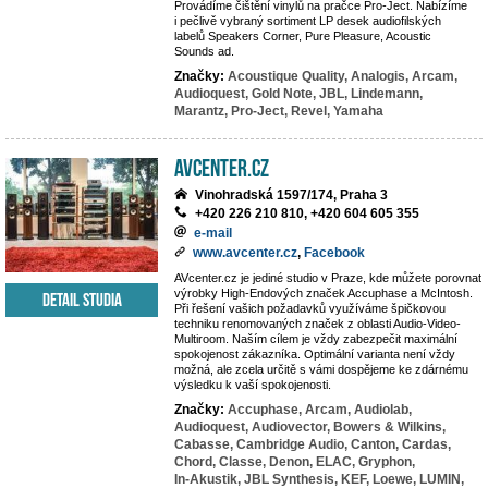
Provádíme čištění vinylů na pračce Pro-Ject. Nabízíme
i pečlivě vybraný sortiment LP desek audiofilských
labelů Speakers Corner, Pure Pleasure, Acoustic
Sounds ad.
Značky:
Acoustique Quality,
Analogis,
Arcam,
Audioquest,
Gold Note,
JBL,
Lindemann,
Marantz,
Pro-Ject,
Revel,
Yamaha
AVcenter.cz
Vinohradská 1597/174, Praha 3
+420 226 210 810, +420 604 605 355
e-mail
www.avcenter.cz
,
Facebook
AVcenter.cz je jediné studio v Praze, kde můžete porovnat
výrobky High-Endových značek Accuphase a McIntosh.
Detail studia
Při řešení vašich požadavků využíváme špičkovou
techniku renomovaných značek z oblasti Audio-Video-
Multiroom. Naším cílem je vždy zabezpečit maximální
spokojenost zákazníka. Optimální varianta není vždy
možná, ale zcela určitě s vámi dospějeme ke zdárnému
výsledku k vaší spokojenosti.
Značky:
Accuphase,
Arcam,
Audiolab,
Audioquest,
Audiovector,
Bowers & Wilkins,
Cabasse,
Cambridge Audio,
Canton,
Cardas,
Chord,
Classe,
Denon,
ELAC,
Gryphon,
In-Akustik,
JBL Synthesis,
KEF,
Loewe,
LUMIN,