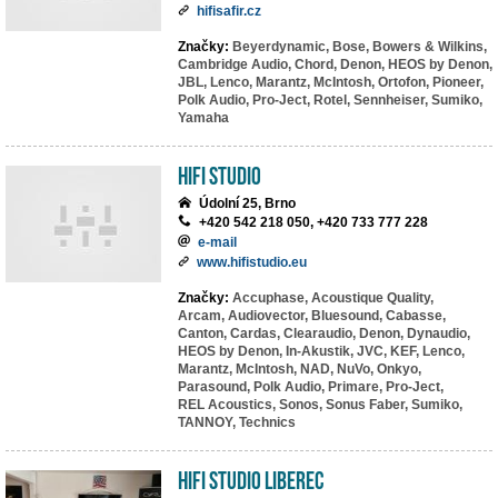
hifisafir.cz
Značky:
Beyerdynamic,
Bose,
Bowers & Wilkins,
Cambridge Audio,
Chord,
Denon,
HEOS by Denon,
JBL,
Lenco,
Marantz,
McIntosh,
Ortofon,
Pioneer,
Polk Audio,
Pro-Ject,
Rotel,
Sennheiser,
Sumiko,
Yamaha
HiFi Studio
Údolní 25, Brno
+420 542 218 050, +420 733 777 228
e-mail
www.hifistudio.eu
Značky:
Accuphase,
Acoustique Quality,
Arcam,
Audiovector,
Bluesound,
Cabasse,
Canton,
Cardas,
Clearaudio,
Denon,
Dynaudio,
HEOS by Denon,
In-Akustik,
JVC,
KEF,
Lenco,
Marantz,
McIntosh,
NAD,
NuVo,
Onkyo,
Parasound,
Polk Audio,
Primare,
Pro-Ject,
REL Acoustics,
Sonos,
Sonus Faber,
Sumiko,
TANNOY,
Technics
HiFi studio Liberec