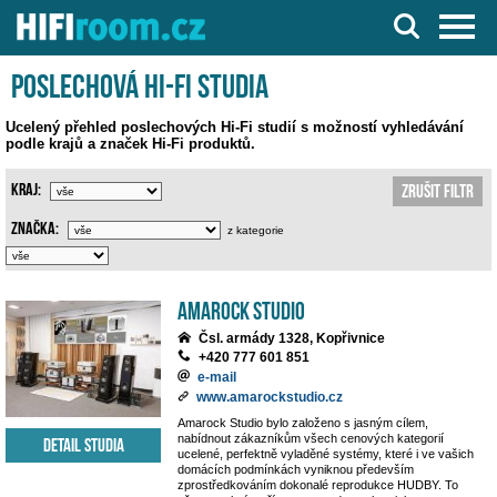
Server o Hi-Fi a AV technice
Poslechová Hi-Fi studia
Ucelený přehled poslechových Hi-Fi studií s možností vyhledávání
podle krajů a značek Hi-Fi produktů.
Kraj:
Zrušit filtr
Značka:
z kategorie
Amarock Studio
Čsl. armády 1328, Kopřivnice
+420 777 601 851
e-mail
www.amarockstudio.cz
Amarock Studio bylo založeno s jasným cílem,
nabídnout zákazníkům všech cenových kategorií
Detail studia
ucelené, perfektně vyladěné systémy, které i ve vašich
domácích podmínkách vyniknou především
zprostředkováním dokonalé reprodukce HUDBY. To