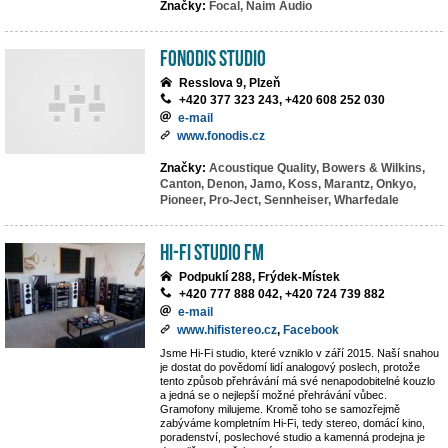
Značky:
Focal,
Naim Audio
Fonodis studio
Resslova 9, Plzeň
+420 377 323 243, +420 608 252 030
e-mail
www.fonodis.cz
Značky:
Acoustique Quality,
Bowers & Wilkins,
Canton,
Denon,
Jamo,
Koss,
Marantz,
Onkyo,
Pioneer,
Pro-Ject,
Sennheiser,
Wharfedale
Hi-Fi Studio FM
Podpuklí 288, Frýdek-Místek
+420 777 888 042, +420 724 739 882
e-mail
www.hifistereo.cz
,
Facebook
Jsme Hi-Fi studio, které vzniklo v září 2015. Naší snahou
je dostat do povědomí lidí analogový poslech, protože
tento způsob přehrávání má své nenapodobitelné kouzlo
a jedná se o nejlepší možné přehrávání vůbec.
Gramofony milujeme. Kromě toho se samozřejmě
zabýváme kompletním Hi-Fi, tedy stereo, domácí kino,
poradenství, poslechové studio a kamenná prodejna je