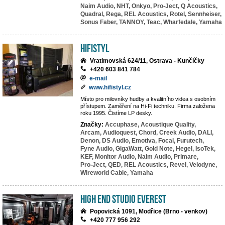
Naim Audio,
NHT,
Onkyo,
Pro-Ject,
Q Acoustics,
Quadral,
Rega,
REL Acoustics,
Rotel,
Sennheiser,
Sonus Faber,
TANNOY,
Teac,
Wharfedale,
Yamaha
HiFiStyl
Vratimovská 624/11, Ostrava - Kunčičky
+420 603 841 784
e-mail
www.hifistyl.cz
Místo pro milovníky hudby a kvalitního videa s osobním
přístupem. Zaměření na Hi-Fi techniku. Firma založena
roku 1995. Čistíme LP desky.
Značky:
Accuphase,
Acoustique Quality,
Arcam,
Audioquest,
Chord,
Creek Audio,
DALI,
Denon,
DS Audio,
Emotiva,
Focal,
Furutech,
Fyne Audio,
GigaWatt,
Gold Note,
Hegel,
IsoTek,
KEF,
Monitor Audio,
Naim Audio,
Primare,
Pro-Ject,
QED,
REL Acoustics,
Revel,
Velodyne,
Wireworld Cable,
Yamaha
High End Studio EVEREST
Popovická 1091, Modřice (Brno - venkov)
+420 777 956 292