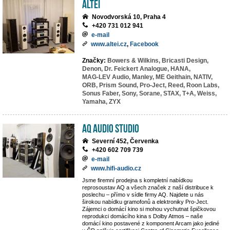
ALTEI
Novodvorská 10, Praha 4
+420 731 012 941
e-mail
www.altei.cz
,
Facebook
Značky:
Bowers & Wilkins,
Bricasti Design,
Denon,
Dr. Feickert Analogue,
HANA,
MAG-LEV Audio,
Manley,
ME Geithain,
NATIV,
ORB,
Prism Sound,
Pro-Ject,
Reed,
Roon Labs,
Sonus Faber,
Sony,
Sorane,
STAX,
T+A,
Weiss,
Yamaha,
ZYX
AQ Audio Studio
Severní 452, Červenka
+420 602 709 739
e-mail
www.hifi-audio.cz
Jsme firemní prodejna s kompletní nabídkou
reprosoustav AQ a všech značek z naší distribuce k
poslechu – přímo v sídle firmy AQ. Najdete u nás
širokou nabídku gramofonů a elektroniky Pro-Ject.
Zájemci o domácí kino si mohou vychutnat špičkovou
reprodukci domácího kina s Dolby Atmos – naše
domácí kino postavené z komponent Arcam jako jediné