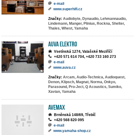
e-mail
www.superhifi.cz
Značky:
Audiobyte,
Dynaudio,
Lehmannaudio,
Lindemann,
Manger,
Plinius,
Rockna,
Shelter,
Thales,
Whest,
Yamaha
AuVa elektro
Vsetínská 1274, Valašské Meziříčí
+420 571 614 704, +420 733 160 273
e-mail
www.auva.cz
Značky:
Arcam,
Audio-Technica,
Audioquest,
Denon,
Klipsch,
Magnat,
Norma,
Onkyo,
Parasound,
Pro-Ject,
Q Acoustics,
Sumiko,
Xavian,
Yamaha
AVEMAX
Brněnská 148/69, Třebíč
+420 568 820 095
e-mail
www.yamaha-shop.cz