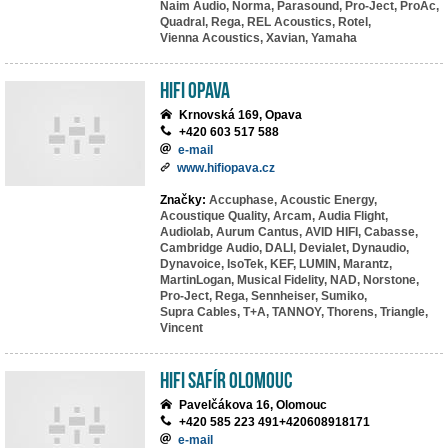
Naim Audio,
Norma,
Parasound,
Pro-Ject,
ProAc,
Quadral,
Rega,
REL Acoustics,
Rotel,
Vienna Acoustics,
Xavian,
Yamaha
HIFI Opava
Krnovská 169, Opava
+420 603 517 588
e-mail
www.hifiopava.cz
Značky:
Accuphase,
Acoustic Energy,
Acoustique Quality,
Arcam,
Audia Flight,
Audiolab,
Aurum Cantus,
AVID HIFI,
Cabasse,
Cambridge Audio,
DALI,
Devialet,
Dynaudio,
Dynavoice,
IsoTek,
KEF,
LUMIN,
Marantz,
MartinLogan,
Musical Fidelity,
NAD,
Norstone,
Pro-Ject,
Rega,
Sennheiser,
Sumiko,
Supra Cables,
T+A,
TANNOY,
Thorens,
Triangle,
Vincent
HiFi Safír Olomouc
Pavelčákova 16, Olomouc
+420 585 223 491+420608918171
e-mail