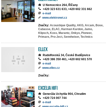
U Nemocnice 264, Říčany
+420 323 631 633, +420 602 331 662
e-mail
www.elektronet.cz
Značky:
Acoustique Quality,
AKG,
Arcam,
Bose,
Cabasse,
ELAC,
Harman Kardon,
Jamo,
Klipsch,
Koss,
Marantz,
Onkyo,
Pioneer,
Primare,
Pro-Ject,
Sennheiser,
Technics
ELLEX
Rudolfovská 34, České Budějovice
+420 386 350 461, +420 602 601 570
e-mail
www.ellex.cz
Značky:
EXCELIA HIFI
Generála Uchytila 904, Chrudim
+420 724 007 744
e-mail
www.excelia-hifi.cz