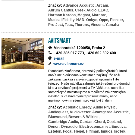
Značky:
Advance Acoustic,
Arcam,
Aurum Cantus,
Creek Audio,
ELAC,
Harman Kardon,
Magnat,
Marantz,
Musical Fidelity,
NAD,
Onkyo,
Oppo,
Pioneer,
Pro-Ject,
Teac,
Thorens,
Vincent,
Yamaha
Avitsmart
Vinohradská 1200/50, Praha 2
+420 286 017 773, +420 602 302 400
e-mail
www.avitsmart.cz
Dlouholetá zkušenost, obrovský počet výrobků, které
nabízíme a důkladná konzultace zajišťují, že naši
zákazníci získají za svůj rozpočet optimální HiFi
řetězec. Naše nabídka zahrnuje také řešení pro domácí
kino a to včetně projektorů a TV. Veškerou techniku
samozřejmě nainstalujeme a to včetně zákaznických
instalací s vestavěnými reprosoustavami, nebo
multiroomovým řešením pro váš byt či dům.
Značky:
Acoustic Energy,
Audio Physic,
Audioquest,
Audiovector,
Avantgarde Acoustic,
Bluesound,
Bowers & Wilkins,
Cambridge Audio,
Cardas,
Chord,
Copland,
Denon,
Dynaudio,
Electrocompaniet,
Emotiva,
Estelon,
Focal,
Hegel,
Hifiman,
Innuos,
IsoTek,