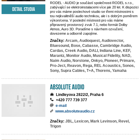
RODEL - AUDIO je součástí společnosti RODEL s.r.o.,
zabývající se elektroinstalacemi více jak 20 let. K dispozici
Detail studia
pro vás máme poslechové studio se třemi místnostmi s
tou nejkvalitněší audio technikou, ale i s dobrým poměrem
výkon/cena. V poslední místnosti pro vás máme
připravený prostorový zvuk 7.1, nebo formát Dolby
Atmos, Auro 3D. Poradíme s návrhem ozvučení,
dovezeme a odborně zapojíme.
Značky:
Arcam,
Audioquest,
Audiovector,
Bluesound,
Bose,
Cabasse,
Cambridge Audio,
Cardas,
Creek Audio,
DALI,
Indiana Line,
KEF,
Marantz,
Monitor Audio,
Musical Fidelity,
NAD,
Naim Audio,
Norstone,
Onkyo,
Pioneer,
Primare,
Pro-Ject,
Reavon,
Rega,
REL Acoustics,
Sonos,
Sony,
Supra Cables,
T+A,
Thorens,
Yamaha
Absolute Audio
Lindleyova 2822/2, Praha 6
+420 777 739 377
e-mail
www.absoluteaudio.cz
Značky:
JBL,
Lexicon,
Mark Levinson,
Revel,
Trigon