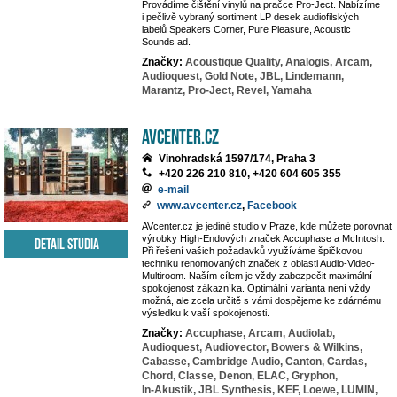
Provádíme čištění vinylů na pračce Pro-Ject. Nabízíme
i pečlivě vybraný sortiment LP desek audiofilských
labelů Speakers Corner, Pure Pleasure, Acoustic
Sounds ad.
Značky:
Acoustique Quality,
Analogis,
Arcam,
Audioquest,
Gold Note,
JBL,
Lindemann,
Marantz,
Pro-Ject,
Revel,
Yamaha
AVcenter.cz
Vinohradská 1597/174, Praha 3
+420 226 210 810, +420 604 605 355
e-mail
www.avcenter.cz
,
Facebook
AVcenter.cz je jediné studio v Praze, kde můžete porovnat
výrobky High-Endových značek Accuphase a McIntosh.
Detail studia
Při řešení vašich požadavků využíváme špičkovou
techniku renomovaných značek z oblasti Audio-Video-
Multiroom. Naším cílem je vždy zabezpečit maximální
spokojenost zákazníka. Optimální varianta není vždy
možná, ale zcela určitě s vámi dospějeme ke zdárnému
výsledku k vaší spokojenosti.
Značky:
Accuphase,
Arcam,
Audiolab,
Audioquest,
Audiovector,
Bowers & Wilkins,
Cabasse,
Cambridge Audio,
Canton,
Cardas,
Chord,
Classe,
Denon,
ELAC,
Gryphon,
In-Akustik,
JBL Synthesis,
KEF,
Loewe,
LUMIN,