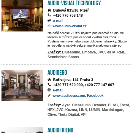
AUDIO-VISUAL TECHNOLOGY
Dubová 835/36, Plzeň
+420 776 758 148
e-mail
www.audio-visual.cz
Na naší adrese v Plzni najdete poslechové studio, ve
kterém si můžete poslechnout kvalitní elektroniku.
Pustíme vám své nebo vaše oblíbené nahrávky. Studio
je rozděleno na dvě sekce, multikanálovou a stereo.
Značky:
Bluesound,
Emotiva,
JVC,
RIHA,
RME,
Sennheiser,
Sonos
AUDIOEGO
Bořivojova 114, Praha 3
+420 777 620 990, +420 777 147 007
e-mail
www.audioego.com
,
Facebook
Značky:
Ayre,
Clearaudio,
Devialet,
ELAC,
Focal,
HFX,
JVC,
Kuzma,
LINN,
LUMIN,
MartinLogan,
Olive,
Theta Digital,
VPI
Audiofriend