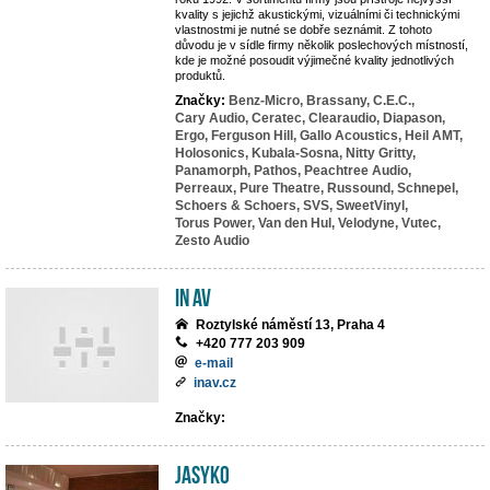
kvality s jejichž akustickými, vizuálními či technickými
vlastnostmi je nutné se dobře seznámit. Z tohoto
důvodu je v sídle firmy několik poslechových místností,
kde je možné posoudit výjimečné kvality jednotlivých
produktů.
Značky:
Benz-Micro,
Brassany,
C.E.C.,
Cary Audio,
Ceratec,
Clearaudio,
Diapason,
Ergo,
Ferguson Hill,
Gallo Acoustics,
Heil AMT,
Holosonics,
Kubala-Sosna,
Nitty Gritty,
Panamorph,
Pathos,
Peachtree Audio,
Perreaux,
Pure Theatre,
Russound,
Schnepel,
Schoers & Schoers,
SVS,
SweetVinyl,
Torus Power,
Van den Hul,
Velodyne,
Vutec,
Zesto Audio
IN AV
Roztylské náměstí 13, Praha 4
+420 777 203 909
e-mail
inav.cz
Značky:
JASYKO