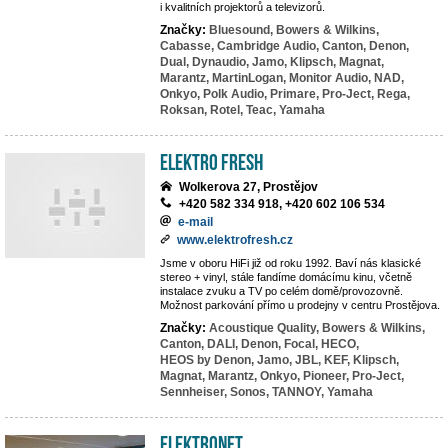
i kvalitních projektorů a televizorů.
Značky:
Bluesound,
Bowers & Wilkins,
Cabasse,
Cambridge Audio,
Canton,
Denon,
Dual,
Dynaudio,
Jamo,
Klipsch,
Magnat,
Marantz,
MartinLogan,
Monitor Audio,
NAD,
Onkyo,
Polk Audio,
Primare,
Pro-Ject,
Rega,
Roksan,
Rotel,
Teac,
Yamaha
Elektro Fresh
Wolkerova 27, Prostějov
+420 582 334 918, +420 602 106 534
e-mail
www.elektrofresh.cz
Jsme v oboru HiFi již od roku 1992. Baví nás klasické
stereo + vinyl, stále fandíme domácímu kinu, včetně
instalace zvuku a TV po celém domě/provozovně.
Možnost parkování přímo u prodejny v centru Prostějova.
Značky:
Acoustique Quality,
Bowers & Wilkins,
Canton,
DALI,
Denon,
Focal,
HECO,
HEOS by Denon,
Jamo,
JBL,
KEF,
Klipsch,
Magnat,
Marantz,
Onkyo,
Pioneer,
Pro-Ject,
Sennheiser,
Sonos,
TANNOY,
Yamaha
ElektroNet