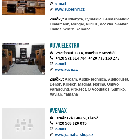
e-mail
www.superhifi.cz
Značky:
Audiobyte,
Dynaudio,
Lehmannaudio,
Lindemann,
Manger,
Plinius,
Rockna,
Shelter,
Thales,
Whest,
Yamaha
AuVa elektro
Vsetínská 1274, Valašské Meziříčí
+420 571 614 704, +420 733 160 273
e-mail
www.auva.cz
Značky:
Arcam,
Audio-Technica,
Audioquest,
Denon,
Klipsch,
Magnat,
Norma,
Onkyo,
Parasound,
Pro-Ject,
Q Acoustics,
Sumiko,
Xavian,
Yamaha
AVEMAX
Brněnská 148/69, Třebíč
+420 568 820 095
e-mail
www.yamaha-shop.cz