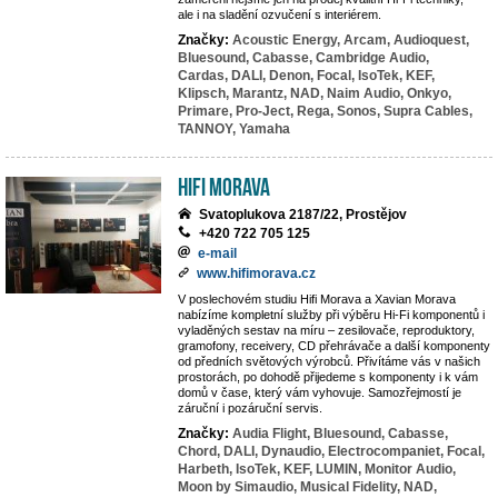
ale i na sladění ozvučení s interiérem.
Značky:
Acoustic Energy,
Arcam,
Audioquest,
Bluesound,
Cabasse,
Cambridge Audio,
Cardas,
DALI,
Denon,
Focal,
IsoTek,
KEF,
Klipsch,
Marantz,
NAD,
Naim Audio,
Onkyo,
Primare,
Pro-Ject,
Rega,
Sonos,
Supra Cables,
TANNOY,
Yamaha
Hifi Morava
Svatoplukova 2187/22, Prostějov
+420 722 705 125
e-mail
www.hifimorava.cz
V poslechovém studiu Hifi Morava a Xavian Morava
nabízíme kompletní služby při výběru Hi-Fi komponentů i
vyladěných sestav na míru – zesilovače, reproduktory,
gramofony, receivery, CD přehrávače a další komponenty
od předních světových výrobců. Přivítáme vás v našich
prostorách, po dohodě přijedeme s komponenty i k vám
domů v čase, který vám vyhovuje. Samozřejmostí je
záruční i pozáruční servis.
Značky:
Audia Flight,
Bluesound,
Cabasse,
Chord,
DALI,
Dynaudio,
Electrocompaniet,
Focal,
Harbeth,
IsoTek,
KEF,
LUMIN,
Monitor Audio,
Moon by Simaudio,
Musical Fidelity,
NAD,