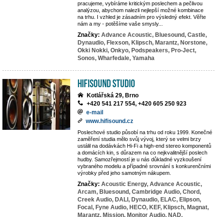
pracujeme, vybíráme kritickým poslechem a pečlivou
analýzou, abychom nalezli nejlepší možné kombinace
na trhu. I vzhled je zásadním pro výsledný efekt. Věřte
nám a my - potěšíme vaše smysly...
Značky:
Advance Acoustic,
Bluesound,
Castle,
Dynaudio,
Flexson,
Klipsch,
Marantz,
Norstone,
Okki Nokki,
Onkyo,
Podspeakers,
Pro-Ject,
Sonos,
Wharfedale,
Yamaha
HifiSound Studio
Kotlářská 29, Brno
+420 541 217 554, +420 605 250 923
e-mail
www.hifisound.cz
Poslechové studio působí na trhu od roku 1999. Konečné
zaměření studia mělo svůj vývoj, který se velmi brzy
ustálil na dodávkách Hi-Fi a high-end stereo komponentů
a domácích kin, s důrazem na co nejkvalitnější poslech
hudby. Samozřejmostí je u nás důkladné vyzkoušení
vybraného modelu a případné srovnání s konkurenčními
výrobky před jeho samotným nákupem.
Značky:
Acoustic Energy,
Advance Acoustic,
Arcam,
Bluesound,
Cambridge Audio,
Chord,
Creek Audio,
DALI,
Dynaudio,
ELAC,
Elipson,
Focal,
Fyne Audio,
HECO,
KEF,
Klipsch,
Magnat,
Marantz,
Mission,
Monitor Audio,
NAD,