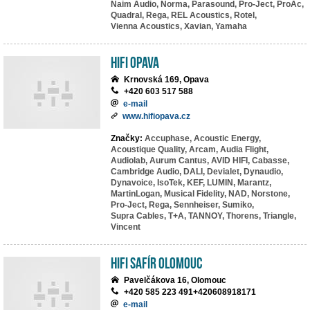
Naim Audio,
Norma,
Parasound,
Pro-Ject,
ProAc,
Quadral,
Rega,
REL Acoustics,
Rotel,
Vienna Acoustics,
Xavian,
Yamaha
HIFI Opava
Krnovská 169, Opava
+420 603 517 588
e-mail
www.hifiopava.cz
Značky:
Accuphase,
Acoustic Energy,
Acoustique Quality,
Arcam,
Audia Flight,
Audiolab,
Aurum Cantus,
AVID HIFI,
Cabasse,
Cambridge Audio,
DALI,
Devialet,
Dynaudio,
Dynavoice,
IsoTek,
KEF,
LUMIN,
Marantz,
MartinLogan,
Musical Fidelity,
NAD,
Norstone,
Pro-Ject,
Rega,
Sennheiser,
Sumiko,
Supra Cables,
T+A,
TANNOY,
Thorens,
Triangle,
Vincent
HiFi Safír Olomouc
Pavelčákova 16, Olomouc
+420 585 223 491+420608918171
e-mail