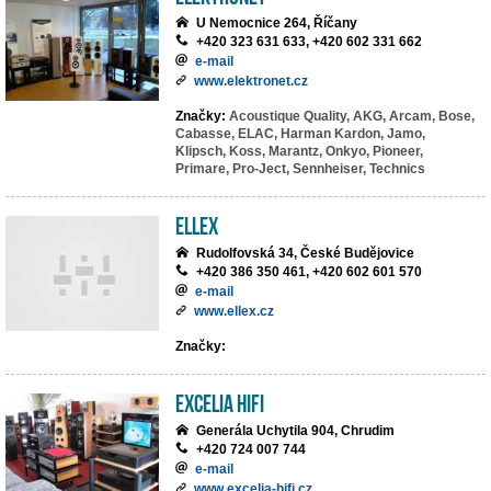
U Nemocnice 264, Říčany
+420 323 631 633, +420 602 331 662
e-mail
www.elektronet.cz
Značky:
Acoustique Quality,
AKG,
Arcam,
Bose,
Cabasse,
ELAC,
Harman Kardon,
Jamo,
Klipsch,
Koss,
Marantz,
Onkyo,
Pioneer,
Primare,
Pro-Ject,
Sennheiser,
Technics
ELLEX
Rudolfovská 34, České Budějovice
+420 386 350 461, +420 602 601 570
e-mail
www.ellex.cz
Značky:
EXCELIA HIFI
Generála Uchytila 904, Chrudim
+420 724 007 744
e-mail
www.excelia-hifi.cz