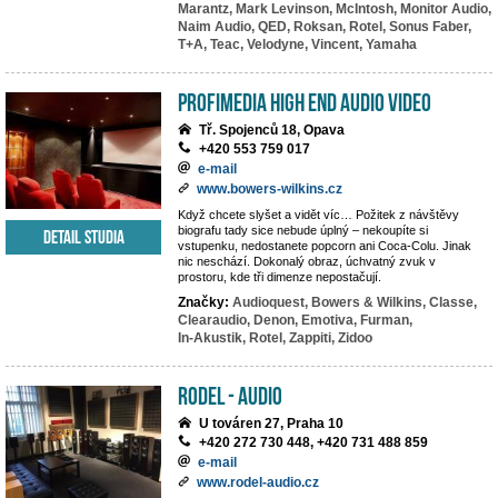
Marantz,
Mark Levinson,
McIntosh,
Monitor Audio,
Naim Audio,
QED,
Roksan,
Rotel,
Sonus Faber,
T+A,
Teac,
Velodyne,
Vincent,
Yamaha
PROFIMEDIA High End Audio Video
Tř. Spojenců 18, Opava
+420 553 759 017
e-mail
www.bowers-wilkins.cz
Když chcete slyšet a vidět víc… Požitek z návštěvy
biografu tady sice nebude úplný – nekoupíte si
Detail studia
vstupenku, nedostanete popcorn ani Coca-Colu. Jinak
nic neschází. Dokonalý obraz, úchvatný zvuk v
prostoru, kde tři dimenze nepostačují.
Značky:
Audioquest,
Bowers & Wilkins,
Classe,
Clearaudio,
Denon,
Emotiva,
Furman,
In-Akustik,
Rotel,
Zappiti,
Zidoo
RODEL - AUDIO
U továren 27, Praha 10
+420 272 730 448, +420 731 488 859
e-mail
www.rodel-audio.cz