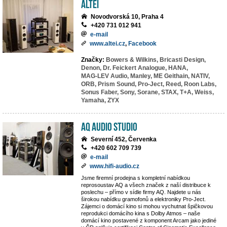
ALTEI
Novodvorská 10, Praha 4
+420 731 012 941
e-mail
www.altei.cz
,
Facebook
Značky:
Bowers & Wilkins,
Bricasti Design,
Denon,
Dr. Feickert Analogue,
HANA,
MAG-LEV Audio,
Manley,
ME Geithain,
NATIV,
ORB,
Prism Sound,
Pro-Ject,
Reed,
Roon Labs,
Sonus Faber,
Sony,
Sorane,
STAX,
T+A,
Weiss,
Yamaha,
ZYX
AQ Audio Studio
Severní 452, Červenka
+420 602 709 739
e-mail
www.hifi-audio.cz
Jsme firemní prodejna s kompletní nabídkou
reprosoustav AQ a všech značek z naší distribuce k
poslechu – přímo v sídle firmy AQ. Najdete u nás
širokou nabídku gramofonů a elektroniky Pro-Ject.
Zájemci o domácí kino si mohou vychutnat špičkovou
reprodukci domácího kina s Dolby Atmos – naše
domácí kino postavené z komponent Arcam jako jediné