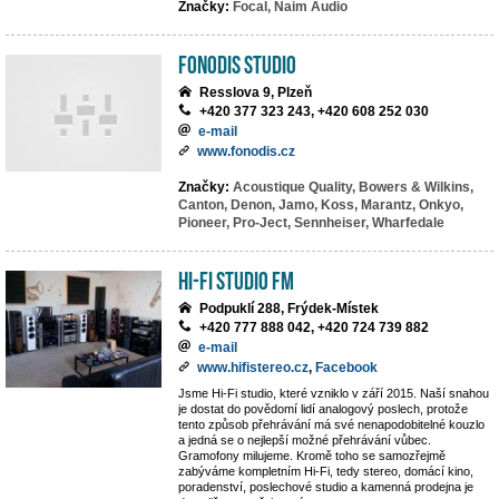
Značky:
Focal,
Naim Audio
Fonodis studio
Resslova 9, Plzeň
+420 377 323 243, +420 608 252 030
e-mail
www.fonodis.cz
Značky:
Acoustique Quality,
Bowers & Wilkins,
Canton,
Denon,
Jamo,
Koss,
Marantz,
Onkyo,
Pioneer,
Pro-Ject,
Sennheiser,
Wharfedale
Hi-Fi Studio FM
Podpuklí 288, Frýdek-Místek
+420 777 888 042, +420 724 739 882
e-mail
www.hifistereo.cz
,
Facebook
Jsme Hi-Fi studio, které vzniklo v září 2015. Naší snahou
je dostat do povědomí lidí analogový poslech, protože
tento způsob přehrávání má své nenapodobitelné kouzlo
a jedná se o nejlepší možné přehrávání vůbec.
Gramofony milujeme. Kromě toho se samozřejmě
zabýváme kompletním Hi-Fi, tedy stereo, domácí kino,
poradenství, poslechové studio a kamenná prodejna je