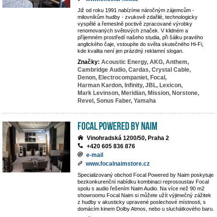
Již od roku 1991 nabízíme náročným zájemcům -
milovníkům hudby - zvukově zdařilé, technologicky
vyspělé a řemeslně poctivě zpracované výrobky
renomovaných světových značek. V klidném a
příjemném prostředí našeho studia, při šálku pravého
anglického čaje, vstoupíte do světa skutečného Hi-Fi,
kde kvalita není jen prázdný reklamní slogan.
Značky:
Acoustic Energy,
AKG,
Anthem,
Cambridge Audio,
Cardas,
Crystal Cable,
Denon,
Electrocompaniet,
Focal,
Harman Kardon,
Infinity,
JBL,
Lexicon,
Mark Levinson,
Meridian,
Mission,
Norstone,
Revel,
Sonus Faber,
Yamaha
Focal powered by Naim
Vinohradská 1200/50, Praha 2
+420 605 836 876
e-mail
www.focalnaimstore.cz
Specializovaný obchod Focal Powered by Naim poskytuje
bezkonkurenční nabídku kombinaci reprosoustav Focal
spolu s audio řešením Naim Audio. Na více než 90 m2
showroomu Focal Naim si můžete užít výjimečný zážitek
z hudby v akusticky upravené poslechové místnosti, s
domácím kinem Dolby Atmos, nebo u sluchátkového baru.