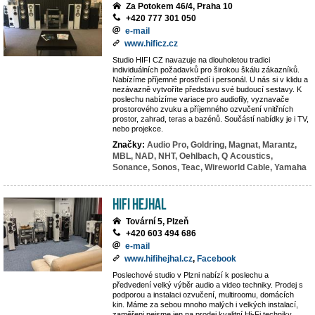
Za Potokem 46/4, Praha 10
+420 777 301 050
e-mail
www.hificz.cz
Studio HIFI CZ navazuje na dlouholetou tradici
individuálních požadavků pro širokou škálu zákazníků.
Nabízíme příjemné prostředí i personál. U nás si v klidu a
nezávazně vytvoříte představu své budoucí sestavy. K
poslechu nabízíme variace pro audiofily, vyznavače
prostorového zvuku a příjemného ozvučení vnitřních
prostor, zahrad, teras a bazénů. Součástí nabídky je i TV,
nebo projekce.
Značky:
Audio Pro,
Goldring,
Magnat,
Marantz,
MBL,
NAD,
NHT,
Oehlbach,
Q Acoustics,
Sonance,
Sonos,
Teac,
Wireworld Cable,
Yamaha
Hifi Hejhal
Tovární 5, Plzeň
+420 603 494 686
e-mail
www.hifihejhal.cz
,
Facebook
Poslechové studio v Plzni nabízí k poslechu a
předvedení velký výběr audio a video techniky. Prodej s
podporou a instalaci ozvučení, multiroomu, domácích
kin. Máme za sebou mnoho malých i velkých instalací,
zaměřeni nejsme jen na prodej kvalitní Hi-Fi techniky,