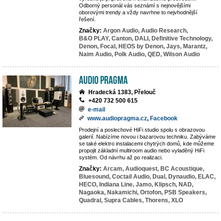
Odborný personál vás seznámí s nejnovějšími
oborovými trendy a vždy navrhne to nejvhodnější
řešení.
Značky:
Argon Audio,
Audio Research,
B&O PLAY,
Canton,
DALI,
Definitive Technology,
Denon,
Focal,
HEOS by Denon,
Jays,
Marantz,
Naim Audio,
Polk Audio,
QED,
Wilson Audio
Audio Pragma
Hradecká 1383, Přelouč
+420 732 500 615
e-mail
www.audiopragma.cz
,
Facebook
Prodejní a poslechové HiFi studio spolu s obrazovou
galerií. Nabízíme novou i bazarovou techniku. Zabýváme
se také elektro instalacemi chytrých domů, kde můžeme
propojit základní multiroom audio nebo vyladěný HiFi
systém. Od návrhu až po realizaci.
Značky:
Arcam,
Audioquest,
BC Acoustique,
Bluesound,
Coctail Audio,
Dual,
Dynaudio,
ELAC,
HECO,
Indiana Line,
Jamo,
Klipsch,
NAD,
Nagaoka,
Nakamichi,
Ortofon,
PSB Speakers,
Quadral,
Supra Cables,
Thorens,
XLO