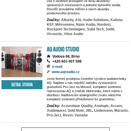
vše s osobním přístupem ve dvou akusticky
upravených místnostech a jednoho bytového studia.
Rovněž provádíme měření a návrh akustiky
poslechového prostoru.
Značky:
Alluxity,
ASI,
Audio Solutions,
Kalista,
KEF,
Métronome,
Naim Audio,
Nordost,
Rockport Technologies,
Solid Tech,
SotM,
Vicoustic,
Vitus Audio
AQ audio studio
Vodova 68, Brno
+420 603 407 598
e-mail
www.aqstudio.cz
Jsme firemní prodejnou českého výrobce audiotechniky
AQ. Najdete u nás největší nabídku vystavených
Detail studia
gramofonů Pro-Ject na Moravě, kompletní sortiment
reprosoustav AQ a značek elektroniky, které máme v
distribuci. Nadšencům analogového zvuku nabízíme
kompletní sortiment příslušenství ke gramofonu.
Značky:
Acoustique Quality,
Analogis,
Arcam,
Audioquest,
Gold Note,
JBL,
Lindemann,
Marantz,
Pro-Ject,
Revel,
Yamaha