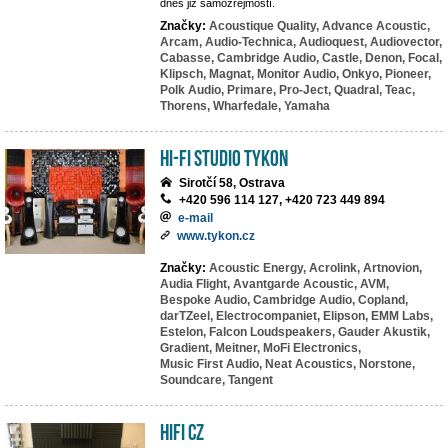
dnes již samozřejmostí.
Značky:
Acoustique Quality,
Advance Acoustic,
Arcam,
Audio-Technica,
Audioquest,
Audiovector,
Cabasse,
Cambridge Audio,
Castle,
Denon,
Focal,
Klipsch,
Magnat,
Monitor Audio,
Onkyo,
Pioneer,
Polk Audio,
Primare,
Pro-Ject,
Quadral,
Teac,
Thorens,
Wharfedale,
Yamaha
HI-FI studio TYKON
Sirotčí 58, Ostrava
+420 596 114 127, +420 723 449 894
e-mail
www.tykon.cz
Značky:
Acoustic Energy,
Acrolink,
Artnovion,
Audia Flight,
Avantgarde Acoustic,
AVM,
Bespoke Audio,
Cambridge Audio,
Copland,
darTZeel,
Electrocompaniet,
Elipson,
EMM Labs,
Estelon,
Falcon Loudspeakers,
Gauder Akustik,
Gradient,
Meitner,
MoFi Electronics,
Music First Audio,
Neat Acoustics,
Norstone,
Soundcare,
Tangent
HIFI CZ