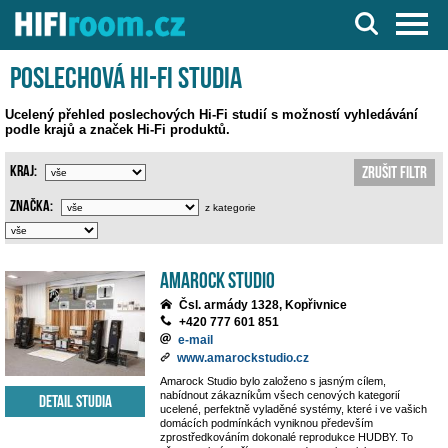
Server o Hi-Fi a AV technice
Poslechová Hi-Fi studia
Ucelený přehled poslechových Hi-Fi studií s možností vyhledávání
podle krajů a značek Hi-Fi produktů.
Kraj:
Zrušit filtr
Značka:
z kategorie
Amarock Studio
Čsl. armády 1328, Kopřivnice
+420 777 601 851
e-mail
www.amarockstudio.cz
Amarock Studio bylo založeno s jasným cílem,
nabídnout zákazníkům všech cenových kategorií
Detail studia
ucelené, perfektně vyladěné systémy, které i ve vašich
domácích podmínkách vyniknou především
zprostředkováním dokonalé reprodukce HUDBY. To