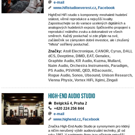
e-mail
www.hifistudioeverest.cz
,
Facebook
HighEnd HiFi studio s komponenty mnohaleté hudební
stálosti, věrné reprodukce a nejvyšší kvality.
Zaposlouchejte se do variace ucelených digitálních a
analogových hudebních expozic špičkového propojení s
reprodukcí reálného zvuku a dokonalosti ve všech
směrech. Každý posluchač si zde přijde na své,
začátečník se zámyslem dobré investice, ale i zkušený
"hifista" ostřílený posluchač.
Značky:
Atoll Electronique,
CANOR,
Cyrus,
DALI,
dCS,
Deeptime,
DIMD,
EAT,
Genalex,
Graphite Audio,
KR Audio,
Kuzma,
Mullard,
Naim Audio,
Orchestra Instruments,
Paradigm,
PS Audio,
PSVANE,
QED,
RDacoustic,
Rogue Audio,
Sonos,
Ubsound,
Unison Research,
Vienna Physix,
Vortex HiFi,
Xgimi,
Zingali
High-End Audio Studio
Belgická 4, Praha 2
+420 224 256 844
e-mail
www.highend.cz
,
Facebook
Značka High-End Audio Studio je synonymem pro klidný
a ničím nerušený výběr audiovizuální techniky, již od
roku 1992. V sortimentu firmy jsou přístroje nejvyšší