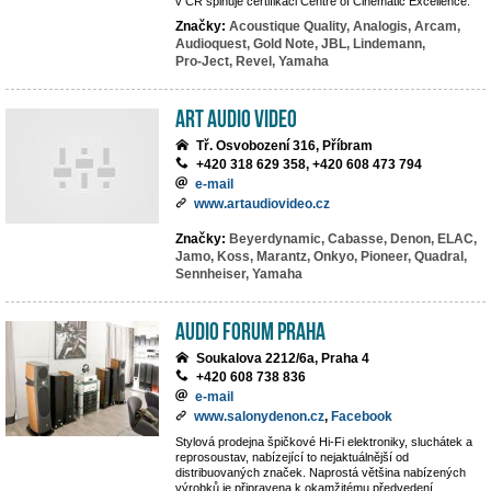
v ČR splňuje certifikaci Centre of Cinematic Excellence.
Značky:
Acoustique Quality,
Analogis,
Arcam,
Audioquest,
Gold Note,
JBL,
Lindemann,
Pro-Ject,
Revel,
Yamaha
Art Audio Video
Tř. Osvobození 316, Příbram
+420 318 629 358, +420 608 473 794
e-mail
www.artaudiovideo.cz
Značky:
Beyerdynamic,
Cabasse,
Denon,
ELAC,
Jamo,
Koss,
Marantz,
Onkyo,
Pioneer,
Quadral,
Sennheiser,
Yamaha
Audio Forum Praha
Soukalova 2212/6a, Praha 4
+420 608 738 836
e-mail
www.salonydenon.cz
,
Facebook
Stylová prodejna špičkové Hi-Fi elektroniky, sluchátek a
reprosoustav, nabízející to nejaktuálnější od
distribuovaných značek. Naprostá většina nabízených
výrobků je připravena k okamžitému předvedení.