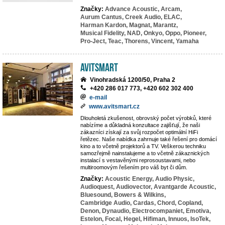
Značky:
Advance Acoustic,
Arcam,
Aurum Cantus,
Creek Audio,
ELAC,
Harman Kardon,
Magnat,
Marantz,
Musical Fidelity,
NAD,
Onkyo,
Oppo,
Pioneer,
Pro-Ject,
Teac,
Thorens,
Vincent,
Yamaha
Avitsmart
Vinohradská 1200/50, Praha 2
+420 286 017 773, +420 602 302 400
e-mail
www.avitsmart.cz
Dlouholetá zkušenost, obrovský počet výrobků, které
nabízíme a důkladná konzultace zajišťují, že naši
zákazníci získají za svůj rozpočet optimální HiFi
řetězec. Naše nabídka zahrnuje také řešení pro domácí
kino a to včetně projektorů a TV. Veškerou techniku
samozřejmě nainstalujeme a to včetně zákaznických
instalací s vestavěnými reprosoustavami, nebo
multiroomovým řešením pro váš byt či dům.
Značky:
Acoustic Energy,
Audio Physic,
Audioquest,
Audiovector,
Avantgarde Acoustic,
Bluesound,
Bowers & Wilkins,
Cambridge Audio,
Cardas,
Chord,
Copland,
Denon,
Dynaudio,
Electrocompaniet,
Emotiva,
Estelon,
Focal,
Hegel,
Hifiman,
Innuos,
IsoTek,