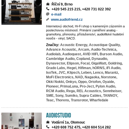
Říční 9, Brno
+420 545 215 215, +420 731 022 392
e-mail
www.audiofriend.cz
Internetový obchod, Hi-Fi shop s kamenným zázemím a
poslechovou místností. Primární zaměření analog -
gramofony, přenosky, příslušenství, audiofilské hudební
nosiče - vinyl, SACD.
Značky:
Acoustic Energy,
Acoustique Quality,
Advance Acoustic,
Arcam,
Audio-Technica,
Audiolab,
Audioquest,
AVID HIFI,
Burson Audio,
Cambridge Audio,
Copland,
Dynaudio,
Dynavector,
Elipson,
Focal,
GigaWatt,
Goldring,
Grado Labs,
Hegel,
Hifiman,
hORNS,
iFi Audio,
IsoTek,
JVC,
Klipsch,
Leben,
Lenco,
Marantz,
MoFi Electronics,
NAD,
Nagaoka,
Norstone,
Okki Nokki,
Onkyo,
Oppo,
Ortofon,
Oyaide,
Pioneer,
PrimaLuna,
Pro-Ject,
Pylon Audio,
RCM Audio,
Rega,
REL Acoustics,
Sennheiser,
SME,
Sony,
Sumiko,
Supra Cables,
TANNOY,
Teac,
Thorens,
Transrotor,
Wharfedale
AudioStudio
Vodární 1a, Olomouc
+420 608 752 475, +420 604 514 282