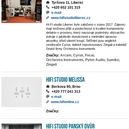
Tyršova 11, Liberec
+420 602 101 315
e-mail
www.hifistudioliberec.cz
Hi-Fi studio Liberec bylo založeno v srpnu 2017. Zájemci
mají možnost přijít a poslechnout si kvalitní komponenty
defakto v prostoru, který navozuje podmínky obývacího
pokoje v jakékoliv domácnosti s minimální úpravou
akustiky, před vlastní koupí. Stěžejní jsou anglické
zesilovače Cyrus, italské reprosoustavy Zingali a kabeláž
české firmy Orchestra Instruments.
Značky:
Arcam,
Cyrus,
Focal,
Orchestra Instruments,
Pylon Audio,
Sumiko,
Zingali
Hifi studio MeLiSSA
Berkova 90, Brno
+420 777 041 313
e-mail
www.hifionline.cz
Značky:
Hifi Studio Panský Dvůr