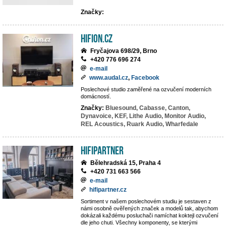
Značky:
hifion.cz
Fryčajova 698/29, Brno
+420 776 696 274
e-mail
www.audal.cz
,
Facebook
Poslechové studio zaměřené na ozvučení moderních
domácností.
Značky:
Bluesound,
Cabasse,
Canton,
Dynavoice,
KEF,
Lithe Audio,
Monitor Audio,
REL Acoustics,
Ruark Audio,
Wharfedale
HIFIpartner
Bělehradská 15, Praha 4
+420 731 663 566
e-mail
hifipartner.cz
Sortiment v našem poslechovém studiu je sestaven z
námi osobně ověřených značek a modelů tak, abychom
dokázali každému posluchači namíchat koktejl ozvučení
dle jeho chuti. Všechny komponenty, se kterými