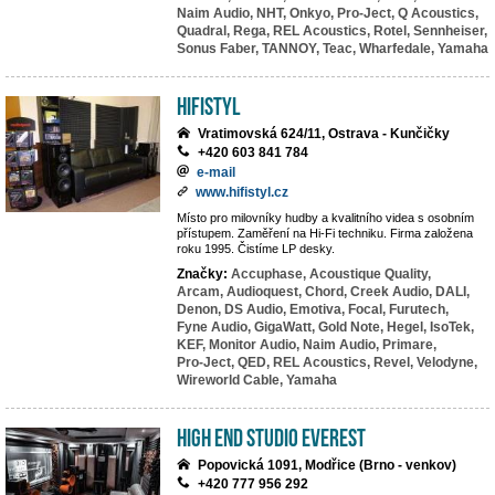
Naim Audio,
NHT,
Onkyo,
Pro-Ject,
Q Acoustics,
Quadral,
Rega,
REL Acoustics,
Rotel,
Sennheiser,
Sonus Faber,
TANNOY,
Teac,
Wharfedale,
Yamaha
HiFiStyl
Vratimovská 624/11, Ostrava - Kunčičky
+420 603 841 784
e-mail
www.hifistyl.cz
Místo pro milovníky hudby a kvalitního videa s osobním
přístupem. Zaměření na Hi-Fi techniku. Firma založena
roku 1995. Čistíme LP desky.
Značky:
Accuphase,
Acoustique Quality,
Arcam,
Audioquest,
Chord,
Creek Audio,
DALI,
Denon,
DS Audio,
Emotiva,
Focal,
Furutech,
Fyne Audio,
GigaWatt,
Gold Note,
Hegel,
IsoTek,
KEF,
Monitor Audio,
Naim Audio,
Primare,
Pro-Ject,
QED,
REL Acoustics,
Revel,
Velodyne,
Wireworld Cable,
Yamaha
High End Studio EVEREST
Popovická 1091, Modřice (Brno - venkov)
+420 777 956 292