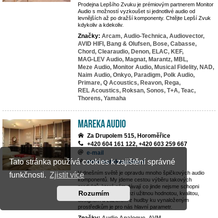
Prodejna Lepšího Zvuku je prémiovým partnerem Monitor
Audio s možností vyzkoušet si jednotlivé audio od
levnějších až po dražší komponenty. Chtějte Lepší Zvuk
kdykoliv a kdekoliv.
Značky:
Arcam,
Audio-Technica,
Audiovector,
AVID HIFI,
Bang & Olufsen,
Bose,
Cabasse,
Chord,
Clearaudio,
Denon,
ELAC,
KEF,
MAG-LEV Audio,
Magnat,
Marantz,
MBL,
Meze Audio,
Monitor Audio,
Musical Fidelity,
NAD,
Naim Audio,
Onkyo,
Paradigm,
Polk Audio,
Primare,
Q Acoustics,
Reavon,
Rega,
REL Acoustics,
Roksan,
Sonos,
T+A,
Teac,
Thorens,
Yamaha
MAREKA AUDIO
Za Drupolem 515, Horoměřice
+420 604 161 122, +420 603 259 667
e-mail
Tato stránka používá cookies k zajištění správné
www.marekaaudio.cz
V dnešním světě je opravdu mnoho špičkových audio
funkčnosti.
Zjistit více
komponentů. My jdeme cestou výběru takových
produktů, které nám dávají co jinde nejsme schopni
Rozumím
nalézt. Rovnováha mezi užitnou hodnotou, kvalitou,
designem a zážitkem z hudby ku vynaloženým
prostředkům je pro nás hlavní parametr.