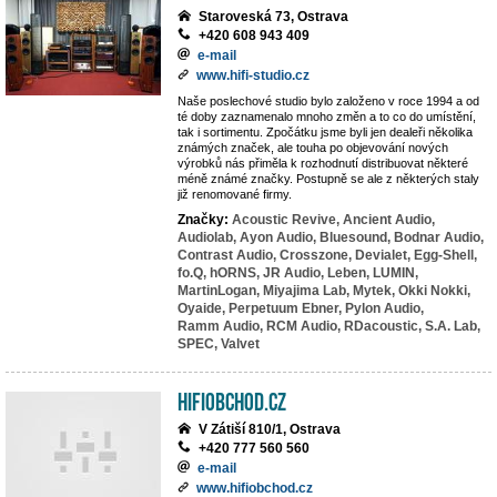
Staroveská 73, Ostrava
+420 608 943 409
e-mail
www.hifi-studio.cz
Naše poslechové studio bylo založeno v roce 1994 a od
té doby zaznamenalo mnoho změn a to co do umístění,
tak i sortimentu. Zpočátku jsme byli jen dealeři několika
známých značek, ale touha po objevování nových
výrobků nás přiměla k rozhodnutí distribuovat některé
méně známé značky. Postupně se ale z některých staly
již renomované firmy.
Značky:
Acoustic Revive,
Ancient Audio,
Audiolab,
Ayon Audio,
Bluesound,
Bodnar Audio,
Contrast Audio,
Crosszone,
Devialet,
Egg-Shell,
fo.Q,
hORNS,
JR Audio,
Leben,
LUMIN,
MartinLogan,
Miyajima Lab,
Mytek,
Okki Nokki,
Oyaide,
Perpetuum Ebner,
Pylon Audio,
Ramm Audio,
RCM Audio,
RDacoustic,
S.A. Lab,
SPEC,
Valvet
HiFiobchod.cz
V Zátiší 810/1, Ostrava
+420 777 560 560
e-mail
www.hifiobchod.cz