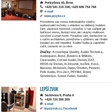
Purkyňova 45, Brno
+420 541 210 108, +420 606 754 784
e-mail
www.jasyko.cz
Provedeme vás cestou individuálního výběru
audiovizuální techniky s ohledem na oblíbený hudební
žánr, vlastnosti místnosti i rozpočet. U nás zažijete jak
špičkové stereo, domácí kino, ale i ukázky multiroom
ozvučení a smart home. Poradíme vám, domluvíme se
s vaším architektem, pomůžeme s výběrem, ale i finální
instalací po celé republice. Kvalitní hudbu je zapotřebí
zažít, zastavte se za námi.
Značky:
Acoustique Quality,
Audio-Technica,
Audioquest,
Bose,
Bowers & Wilkins,
Clearaudio,
Coctail Audio,
Denon,
EAT,
HEOS by Denon,
In-Akustik,
IsoTek,
Koss,
Marantz,
McIntosh,
Oppo,
Ortofon,
Pioneer,
Polk Audio,
Pro-Ject,
PRYMA,
Rotel,
Sennheiser,
Sonus Faber,
Sumiko
LEPŠÍ ZVUK
Sezimova 8, Praha 4
+420 724 366 269
e-mail
lepsizvuk.cz
,
Facebook