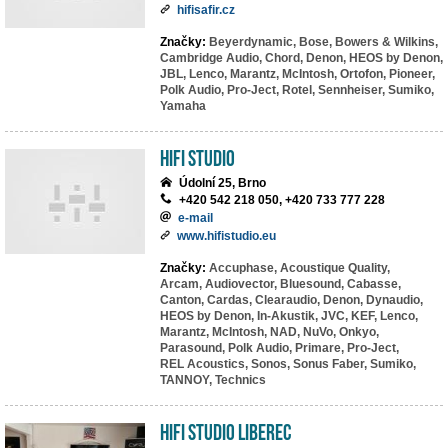
hifisafir.cz
Značky:
Beyerdynamic,
Bose,
Bowers & Wilkins,
Cambridge Audio,
Chord,
Denon,
HEOS by Denon,
JBL,
Lenco,
Marantz,
McIntosh,
Ortofon,
Pioneer,
Polk Audio,
Pro-Ject,
Rotel,
Sennheiser,
Sumiko,
Yamaha
HiFi Studio
Údolní 25, Brno
+420 542 218 050, +420 733 777 228
e-mail
www.hifistudio.eu
Značky:
Accuphase,
Acoustique Quality,
Arcam,
Audiovector,
Bluesound,
Cabasse,
Canton,
Cardas,
Clearaudio,
Denon,
Dynaudio,
HEOS by Denon,
In-Akustik,
JVC,
KEF,
Lenco,
Marantz,
McIntosh,
NAD,
NuVo,
Onkyo,
Parasound,
Polk Audio,
Primare,
Pro-Ject,
REL Acoustics,
Sonos,
Sonus Faber,
Sumiko,
TANNOY,
Technics
HiFi studio Liberec