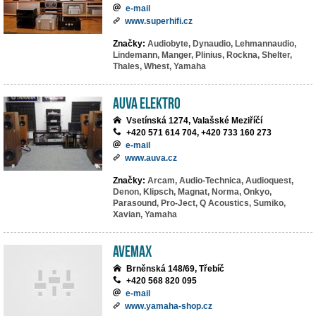
e-mail
www.superhifi.cz
Značky:
Audiobyte,
Dynaudio,
Lehmannaudio,
Lindemann,
Manger,
Plinius,
Rockna,
Shelter,
Thales,
Whest,
Yamaha
AuVa elektro
Vsetínská 1274, Valašské Meziříčí
+420 571 614 704, +420 733 160 273
e-mail
www.auva.cz
Značky:
Arcam,
Audio-Technica,
Audioquest,
Denon,
Klipsch,
Magnat,
Norma,
Onkyo,
Parasound,
Pro-Ject,
Q Acoustics,
Sumiko,
Xavian,
Yamaha
AVEMAX
Brněnská 148/69, Třebíč
+420 568 820 095
e-mail
www.yamaha-shop.cz