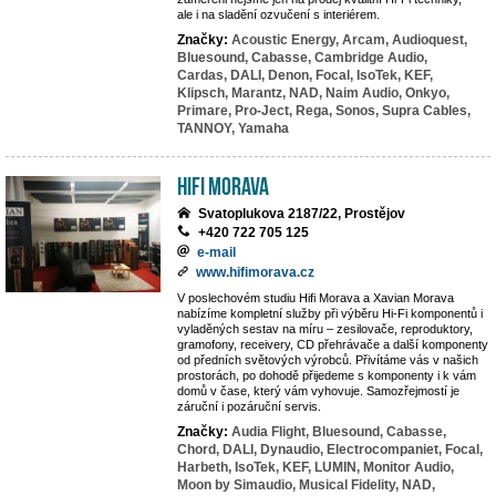
ale i na sladění ozvučení s interiérem.
Značky:
Acoustic Energy,
Arcam,
Audioquest,
Bluesound,
Cabasse,
Cambridge Audio,
Cardas,
DALI,
Denon,
Focal,
IsoTek,
KEF,
Klipsch,
Marantz,
NAD,
Naim Audio,
Onkyo,
Primare,
Pro-Ject,
Rega,
Sonos,
Supra Cables,
TANNOY,
Yamaha
Hifi Morava
Svatoplukova 2187/22, Prostějov
+420 722 705 125
e-mail
www.hifimorava.cz
V poslechovém studiu Hifi Morava a Xavian Morava
nabízíme kompletní služby při výběru Hi-Fi komponentů i
vyladěných sestav na míru – zesilovače, reproduktory,
gramofony, receivery, CD přehrávače a další komponenty
od předních světových výrobců. Přivítáme vás v našich
prostorách, po dohodě přijedeme s komponenty i k vám
domů v čase, který vám vyhovuje. Samozřejmostí je
záruční i pozáruční servis.
Značky:
Audia Flight,
Bluesound,
Cabasse,
Chord,
DALI,
Dynaudio,
Electrocompaniet,
Focal,
Harbeth,
IsoTek,
KEF,
LUMIN,
Monitor Audio,
Moon by Simaudio,
Musical Fidelity,
NAD,