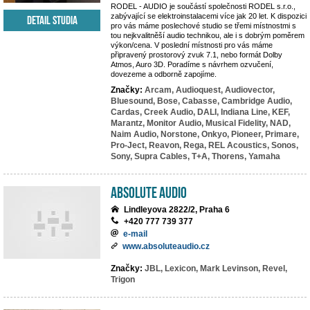
RODEL - AUDIO je součástí společnosti RODEL s.r.o.,
zabývající se elektroinstalacemi více jak 20 let. K dispozici
Detail studia
pro vás máme poslechové studio se třemi místnostmi s
tou nejkvalitněší audio technikou, ale i s dobrým poměrem
výkon/cena. V poslední místnosti pro vás máme
připravený prostorový zvuk 7.1, nebo formát Dolby
Atmos, Auro 3D. Poradíme s návrhem ozvučení,
dovezeme a odborně zapojíme.
Značky:
Arcam,
Audioquest,
Audiovector,
Bluesound,
Bose,
Cabasse,
Cambridge Audio,
Cardas,
Creek Audio,
DALI,
Indiana Line,
KEF,
Marantz,
Monitor Audio,
Musical Fidelity,
NAD,
Naim Audio,
Norstone,
Onkyo,
Pioneer,
Primare,
Pro-Ject,
Reavon,
Rega,
REL Acoustics,
Sonos,
Sony,
Supra Cables,
T+A,
Thorens,
Yamaha
Absolute Audio
Lindleyova 2822/2, Praha 6
+420 777 739 377
e-mail
www.absoluteaudio.cz
Značky:
JBL,
Lexicon,
Mark Levinson,
Revel,
Trigon