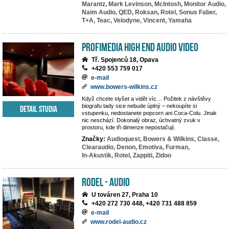
Marantz,
Mark Levinson,
McIntosh,
Monitor Audio,
Naim Audio,
QED,
Roksan,
Rotel,
Sonus Faber,
T+A,
Teac,
Velodyne,
Vincent,
Yamaha
PROFIMEDIA High End Audio Video
Tř. Spojenců 18, Opava
+420 553 759 017
e-mail
www.bowers-wilkins.cz
Když chcete slyšet a vidět víc… Požitek z návštěvy
biografu tady sice nebude úplný – nekoupíte si
Detail studia
vstupenku, nedostanete popcorn ani Coca-Colu. Jinak
nic neschází. Dokonalý obraz, úchvatný zvuk v
prostoru, kde tři dimenze nepostačují.
Značky:
Audioquest,
Bowers & Wilkins,
Classe,
Clearaudio,
Denon,
Emotiva,
Furman,
In-Akustik,
Rotel,
Zappiti,
Zidoo
RODEL - AUDIO
U továren 27, Praha 10
+420 272 730 448, +420 731 488 859
e-mail
www.rodel-audio.cz