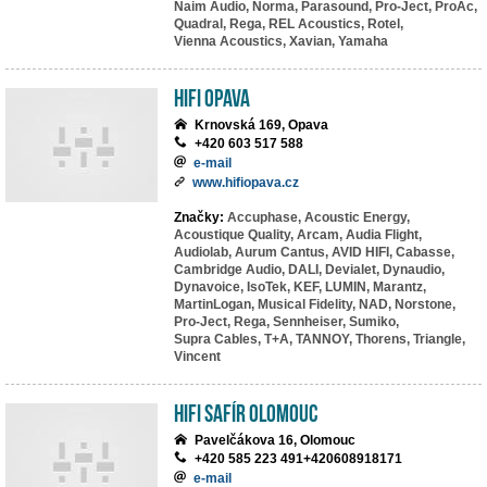
Naim Audio,
Norma,
Parasound,
Pro-Ject,
ProAc,
Quadral,
Rega,
REL Acoustics,
Rotel,
Vienna Acoustics,
Xavian,
Yamaha
HIFI Opava
Krnovská 169, Opava
+420 603 517 588
e-mail
www.hifiopava.cz
Značky:
Accuphase,
Acoustic Energy,
Acoustique Quality,
Arcam,
Audia Flight,
Audiolab,
Aurum Cantus,
AVID HIFI,
Cabasse,
Cambridge Audio,
DALI,
Devialet,
Dynaudio,
Dynavoice,
IsoTek,
KEF,
LUMIN,
Marantz,
MartinLogan,
Musical Fidelity,
NAD,
Norstone,
Pro-Ject,
Rega,
Sennheiser,
Sumiko,
Supra Cables,
T+A,
TANNOY,
Thorens,
Triangle,
Vincent
HiFi Safír Olomouc
Pavelčákova 16, Olomouc
+420 585 223 491+420608918171
e-mail