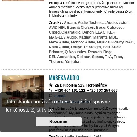
Prodejna Lepšího Zvuku je prémiovým partnerem Monitor
Audio s možností vyzkoušet si jednotlivé audio od
levnějších až po dražší komponenty. Chtějte Lepší Zvuk
kdykoliv a kdekoliv.
Značky:
Arcam,
Audio-Technica,
Audiovector,
AVID HIFI,
Bang & Olufsen,
Bose,
Cabasse,
Chord,
Clearaudio,
Denon,
ELAC,
KEF,
MAG-LEV Audio,
Magnat,
Marantz,
MBL,
Meze Audio,
Monitor Audio,
Musical Fidelity,
NAD,
Naim Audio,
Onkyo,
Paradigm,
Polk Audio,
Primare,
Q Acoustics,
Reavon,
Rega,
REL Acoustics,
Roksan,
Sonos,
T+A,
Teac,
Thorens,
Yamaha
MAREKA AUDIO
Za Drupolem 515, Horoměřice
+420 604 161 122, +420 603 259 667
e-mail
Tato stránka používá cookies k zajištění správné
www.marekaaudio.cz
V dnešním světě je opravdu mnoho špičkových audio
funkčnosti.
Zjistit více
komponentů. My jdeme cestou výběru takových
produktů, které nám dávají co jinde nejsme schopni
Rozumím
nalézt. Rovnováha mezi užitnou hodnotou, kvalitou,
designem a zážitkem z hudby ku vynaloženým
prostředkům je pro nás hlavní parametr.