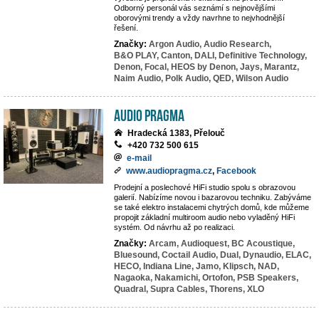
Odborný personál vás seznámí s nejnovějšími
oborovými trendy a vždy navrhne to nejvhodnější
řešení.
Značky:
Argon Audio,
Audio Research,
B&O PLAY,
Canton,
DALI,
Definitive Technology,
Denon,
Focal,
HEOS by Denon,
Jays,
Marantz,
Naim Audio,
Polk Audio,
QED,
Wilson Audio
Audio Pragma
Hradecká 1383, Přelouč
+420 732 500 615
e-mail
www.audiopragma.cz
,
Facebook
Prodejní a poslechové HiFi studio spolu s obrazovou
galerií. Nabízíme novou i bazarovou techniku. Zabýváme
se také elektro instalacemi chytrých domů, kde můžeme
propojit základní multiroom audio nebo vyladěný HiFi
systém. Od návrhu až po realizaci.
Značky:
Arcam,
Audioquest,
BC Acoustique,
Bluesound,
Coctail Audio,
Dual,
Dynaudio,
ELAC,
HECO,
Indiana Line,
Jamo,
Klipsch,
NAD,
Nagaoka,
Nakamichi,
Ortofon,
PSB Speakers,
Quadral,
Supra Cables,
Thorens,
XLO