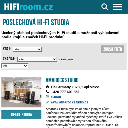
Server o Hi-Fi a AV technice
Poslechová Hi-Fi studia
Ucelený přehled poslechových Hi-Fi studií s možností vyhledávání
podle krajů a značek Hi-Fi produktů.
Kraj:
Zrušit filtr
Značka:
z kategorie
Amarock Studio
Čsl. armády 1328, Kopřivnice
+420 777 601 851
e-mail
www.amarockstudio.cz
Amarock Studio bylo založeno s jasným cílem,
nabídnout zákazníkům všech cenových kategorií
Detail studia
ucelené, perfektně vyladěné systémy, které i ve vašich
domácích podmínkách vyniknou především
zprostředkováním dokonalé reprodukce HUDBY. To