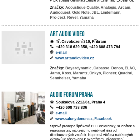
v ČR splňuje certifikaci Centre of Cinematic Excellence.
Značky:
Acoustique Quality,
Analogis,
Arcam,
Audioquest,
Gold Note,
JBL,
Lindemann,
Pro-Ject,
Revel,
Yamaha
Art Audio Video
Tř. Osvobození 316, Příbram
+420 318 629 358, +420 608 473 794
e-mail
www.artaudiovideo.cz
Značky:
Beyerdynamic,
Cabasse,
Denon,
ELAC,
Jamo,
Koss,
Marantz,
Onkyo,
Pioneer,
Quadral,
Sennheiser,
Yamaha
Audio Forum Praha
Soukalova 2212/6a, Praha 4
+420 608 738 836
e-mail
www.salonydenon.cz
,
Facebook
Stylová prodejna špičkové Hi-Fi elektroniky, sluchátek a
reprosoustav, nabízející to nejaktuálnější od
distribuovaných značek. Naprostá většina nabízených
výrobků je připravena k okamžitému předvedení.