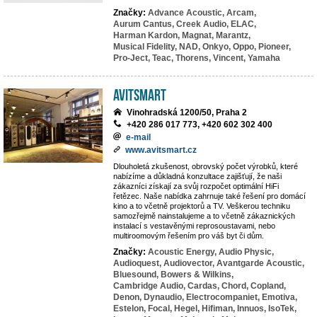
Značky:
Advance Acoustic,
Arcam,
Aurum Cantus,
Creek Audio,
ELAC,
Harman Kardon,
Magnat,
Marantz,
Musical Fidelity,
NAD,
Onkyo,
Oppo,
Pioneer,
Pro-Ject,
Teac,
Thorens,
Vincent,
Yamaha
Avitsmart
Vinohradská 1200/50, Praha 2
+420 286 017 773, +420 602 302 400
e-mail
www.avitsmart.cz
Dlouholetá zkušenost, obrovský počet výrobků, které
nabízíme a důkladná konzultace zajišťují, že naši
zákazníci získají za svůj rozpočet optimální HiFi
řetězec. Naše nabídka zahrnuje také řešení pro domácí
kino a to včetně projektorů a TV. Veškerou techniku
samozřejmě nainstalujeme a to včetně zákaznických
instalací s vestavěnými reprosoustavami, nebo
multiroomovým řešením pro váš byt či dům.
Značky:
Acoustic Energy,
Audio Physic,
Audioquest,
Audiovector,
Avantgarde Acoustic,
Bluesound,
Bowers & Wilkins,
Cambridge Audio,
Cardas,
Chord,
Copland,
Denon,
Dynaudio,
Electrocompaniet,
Emotiva,
Estelon,
Focal,
Hegel,
Hifiman,
Innuos,
IsoTek,