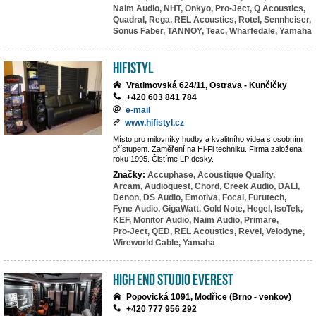
Naim Audio,
NHT,
Onkyo,
Pro-Ject,
Q Acoustics,
Quadral,
Rega,
REL Acoustics,
Rotel,
Sennheiser,
Sonus Faber,
TANNOY,
Teac,
Wharfedale,
Yamaha
HiFiStyl
Vratimovská 624/11, Ostrava - Kunčičky
+420 603 841 784
e-mail
www.hifistyl.cz
Místo pro milovníky hudby a kvalitního videa s osobním
přístupem. Zaměření na Hi-Fi techniku. Firma založena
roku 1995. Čistíme LP desky.
Značky:
Accuphase,
Acoustique Quality,
Arcam,
Audioquest,
Chord,
Creek Audio,
DALI,
Denon,
DS Audio,
Emotiva,
Focal,
Furutech,
Fyne Audio,
GigaWatt,
Gold Note,
Hegel,
IsoTek,
KEF,
Monitor Audio,
Naim Audio,
Primare,
Pro-Ject,
QED,
REL Acoustics,
Revel,
Velodyne,
Wireworld Cable,
Yamaha
High End Studio EVEREST
Popovická 1091, Modřice (Brno - venkov)
+420 777 956 292