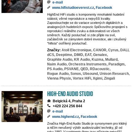
e-mail
www.hifistudioeverest.cz
,
Facebook
HighEnd HiFi studio s komponenty mnohaleté hudební
stálosti, věrné reprodukce a nejvyšší kvality.
Zaposlouchejte se do variace ucelených digitálních a
analogových hudebních expozic špičkového propojení s
reprodukcí reálného zvuku a dokonalosti ve všech
směrech. Každý posluchač si zde přijde na své,
začátečník se zámyslem dobré investice, ale i zkušený
"hifista" ostřílený posluchač.
Značky:
Atoll Electronique,
CANOR,
Cyrus,
DALI,
dCS,
Deeptime,
DIMD,
EAT,
Genalex,
Graphite Audio,
KR Audio,
Kuzma,
Mullard,
Naim Audio,
Orchestra Instruments,
Paradigm,
PS Audio,
PSVANE,
QED,
RDacoustic,
Rogue Audio,
Sonos,
Ubsound,
Unison Research,
Vienna Physix,
Vortex HiFi,
Xgimi,
Zingali
High-End Audio Studio
Belgická 4, Praha 2
+420 224 256 844
e-mail
www.highend.cz
,
Facebook
Značka High-End Audio Studio je synonymem pro klidný
a ničím nerušený výběr audiovizuální techniky, již od
roku 1992. V sortimentu firmy jsou přístroje nejvyšší