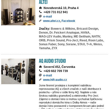
ALTEI
Novodvorská 10, Praha 4
+420 731 012 941
e-mail
www.altei.cz
,
Facebook
Značky:
Bowers & Wilkins,
Bricasti Design,
Denon,
Dr. Feickert Analogue,
HANA,
MAG-LEV Audio,
Manley,
ME Geithain,
NATIV,
ORB,
Prism Sound,
Pro-Ject,
Reed,
Roon Labs,
Sonus Faber,
Sony,
Sorane,
STAX,
T+A,
Weiss,
Yamaha,
ZYX
AQ Audio Studio
Severní 452, Červenka
+420 602 709 739
e-mail
www.hifi-audio.cz
Jsme firemní prodejna s kompletní nabídkou
reprosoustav AQ a všech značek z naší distribuce k
poslechu – přímo v sídle firmy AQ. Najdete u nás
širokou nabídku gramofonů a elektroniky Pro-Ject.
Zájemci o domácí kino si mohou vychutnat špičkovou
reprodukci domácího kina s Dolby Atmos – naše
domácí kino postavené z komponent Arcam jako jediné