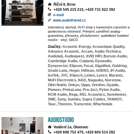
Říční 9, Brno
+420 545 215 215, +420 731 022 392
e-mail
www.audiofriend.cz
Internetový obchod, Hi-Fi shop s kamenným zázemím a
poslechovou místností. Primární zaměření analog -
gramofony, přenosky, příslušenství, audiofilské hudební
nosiče - vinyl, SACD.
Značky:
Acoustic Energy,
Acoustique Quality,
Advance Acoustic,
Arcam,
Audio-Technica,
Audiolab,
Audioquest,
AVID HIFI,
Burson Audio,
Cambridge Audio,
Copland,
Dynaudio,
Dynavector,
Elipson,
Focal,
GigaWatt,
Goldring,
Grado Labs,
Hegel,
Hifiman,
hORNS,
iFi Audio,
IsoTek,
JVC,
Klipsch,
Leben,
Lenco,
Marantz,
MoFi Electronics,
NAD,
Nagaoka,
Norstone,
Okki Nokki,
Onkyo,
Oppo,
Ortofon,
Oyaide,
Pioneer,
PrimaLuna,
Pro-Ject,
Pylon Audio,
RCM Audio,
Rega,
REL Acoustics,
Sennheiser,
SME,
Sony,
Sumiko,
Supra Cables,
TANNOY,
Teac,
Thorens,
Transrotor,
Wharfedale
AudioStudio
Vodární 1a, Olomouc
+420 608 752 475, +420 604 514 282