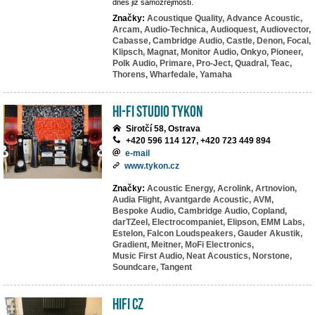
dnes již samozřejmostí.
Značky:
Acoustique Quality,
Advance Acoustic,
Arcam,
Audio-Technica,
Audioquest,
Audiovector,
Cabasse,
Cambridge Audio,
Castle,
Denon,
Focal,
Klipsch,
Magnat,
Monitor Audio,
Onkyo,
Pioneer,
Polk Audio,
Primare,
Pro-Ject,
Quadral,
Teac,
Thorens,
Wharfedale,
Yamaha
HI-FI studio TYKON
Sirotčí 58, Ostrava
+420 596 114 127, +420 723 449 894
e-mail
www.tykon.cz
Značky:
Acoustic Energy,
Acrolink,
Artnovion,
Audia Flight,
Avantgarde Acoustic,
AVM,
Bespoke Audio,
Cambridge Audio,
Copland,
darTZeel,
Electrocompaniet,
Elipson,
EMM Labs,
Estelon,
Falcon Loudspeakers,
Gauder Akustik,
Gradient,
Meitner,
MoFi Electronics,
Music First Audio,
Neat Acoustics,
Norstone,
Soundcare,
Tangent
HIFI CZ