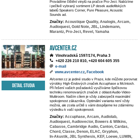
Provádíme čištění vinylů na pračce Pro-Ject. Nabízíme
i pečlivě vybraný sortiment LP desek audiofilských
labelů Speakers Corner, Pure Pleasure, Acoustic
Sounds ad.
Značky:
Acoustique Quality,
Analogis,
Arcam,
Audioquest,
Gold Note,
JBL,
Lindemann,
Marantz,
Pro-Ject,
Revel,
Yamaha
AVcenter.cz
Vinohradská 1597/174, Praha 3
+420 226 210 810, +420 604 605 355
e-mail
www.avcenter.cz
,
Facebook
AVcenter.cz je jediné studio v Praze, kde můžete porovnat
výrobky High-Endových značek Accuphase a McIntosh.
Detail studia
Při řešení vašich požadavků využíváme špičkovou
techniku renomovaných značek z oblasti Audio-Video-
Multiroom. Naším cílem je vždy zabezpečit maximální
spokojenost zákazníka. Optimální varianta není vždy
možná, ale zcela určitě s vámi dospějeme ke zdárnému
výsledku k vaší spokojenosti.
Značky:
Accuphase,
Arcam,
Audiolab,
Audioquest,
Audiovector,
Bowers & Wilkins,
Cabasse,
Cambridge Audio,
Canton,
Cardas,
Chord,
Classe,
Denon,
ELAC,
Gryphon,
In-Akustik,
JBL Synthesis,
KEF,
Loewe,
LUMIN,