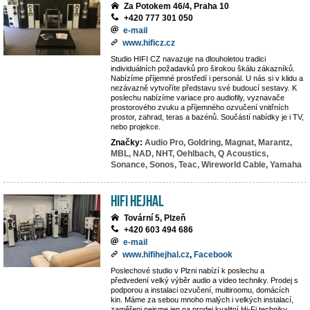
Za Potokem 46/4, Praha 10
+420 777 301 050
e-mail
www.hificz.cz
Studio HIFI CZ navazuje na dlouholetou tradici
individuálních požadavků pro širokou škálu zákazníků.
Nabízíme příjemné prostředí i personál. U nás si v klidu a
nezávazně vytvoříte představu své budoucí sestavy. K
poslechu nabízíme variace pro audiofily, vyznavače
prostorového zvuku a příjemného ozvučení vnitřních
prostor, zahrad, teras a bazénů. Součástí nabídky je i TV,
nebo projekce.
Značky:
Audio Pro,
Goldring,
Magnat,
Marantz,
MBL,
NAD,
NHT,
Oehlbach,
Q Acoustics,
Sonance,
Sonos,
Teac,
Wireworld Cable,
Yamaha
Hifi Hejhal
Tovární 5, Plzeň
+420 603 494 686
e-mail
www.hifihejhal.cz
,
Facebook
Poslechové studio v Plzni nabízí k poslechu a
předvedení velký výběr audio a video techniky. Prodej s
podporou a instalaci ozvučení, multiroomu, domácích
kin. Máme za sebou mnoho malých i velkých instalací,
zaměřeni nejsme jen na prodej kvalitní Hi-Fi techniky,