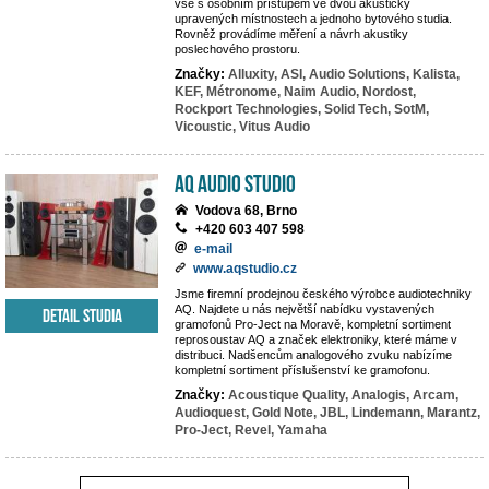
vše s osobním přístupem ve dvou akusticky
upravených místnostech a jednoho bytového studia.
Rovněž provádíme měření a návrh akustiky
poslechového prostoru.
Značky:
Alluxity,
ASI,
Audio Solutions,
Kalista,
KEF,
Métronome,
Naim Audio,
Nordost,
Rockport Technologies,
Solid Tech,
SotM,
Vicoustic,
Vitus Audio
AQ audio studio
Vodova 68, Brno
+420 603 407 598
e-mail
www.aqstudio.cz
Jsme firemní prodejnou českého výrobce audiotechniky
AQ. Najdete u nás největší nabídku vystavených
Detail studia
gramofonů Pro-Ject na Moravě, kompletní sortiment
reprosoustav AQ a značek elektroniky, které máme v
distribuci. Nadšencům analogového zvuku nabízíme
kompletní sortiment příslušenství ke gramofonu.
Značky:
Acoustique Quality,
Analogis,
Arcam,
Audioquest,
Gold Note,
JBL,
Lindemann,
Marantz,
Pro-Ject,
Revel,
Yamaha