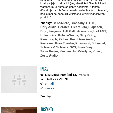
kvality s jejichž akustickými, vizuálními či technickými
vlastnostmi je nutné se dobře seznámit. Z tohoto
důvodu je v sídle firmy několik poslechových místností,
kde je možné posoudit výjimečné kvality jednotlivých
produktů.
Značky:
Benz-Micro,
Brassany,
C.E.C.,
Cary Audio,
Ceratec,
Clearaudio,
Diapason,
Ergo,
Ferguson Hill,
Gallo Acoustics,
Heil AMT,
Holosonics,
Kubala-Sosna,
Nitty Gritty,
Panamorph,
Pathos,
Peachtree Audio,
Perreaux,
Pure Theatre,
Russound,
Schnepel,
Schoers & Schoers,
SVS,
SweetVinyl,
Torus Power,
Van den Hul,
Velodyne,
Vutec,
Zesto Audio
IN AV
Roztylské náměstí 13, Praha 4
+420 777 203 909
e-mail
inav.cz
Značky:
JASYKO