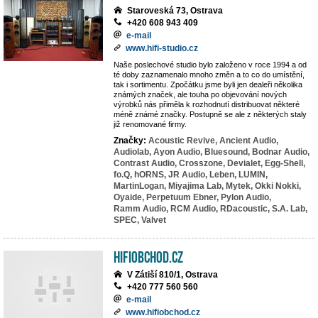
Staroveská 73, Ostrava
+420 608 943 409
e-mail
www.hifi-studio.cz
Naše poslechové studio bylo založeno v roce 1994 a od
té doby zaznamenalo mnoho změn a to co do umístění,
tak i sortimentu. Zpočátku jsme byli jen dealeři několika
známých značek, ale touha po objevování nových
výrobků nás přiměla k rozhodnutí distribuovat některé
méně známé značky. Postupně se ale z některých staly
již renomované firmy.
Značky:
Acoustic Revive,
Ancient Audio,
Audiolab,
Ayon Audio,
Bluesound,
Bodnar Audio,
Contrast Audio,
Crosszone,
Devialet,
Egg-Shell,
fo.Q,
hORNS,
JR Audio,
Leben,
LUMIN,
MartinLogan,
Miyajima Lab,
Mytek,
Okki Nokki,
Oyaide,
Perpetuum Ebner,
Pylon Audio,
Ramm Audio,
RCM Audio,
RDacoustic,
S.A. Lab,
SPEC,
Valvet
HiFiobchod.cz
V Zátiší 810/1, Ostrava
+420 777 560 560
e-mail
www.hifiobchod.cz