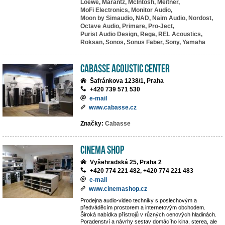
Loewe,
Marantz,
McIntosh,
Meitner,
MoFi Electronics,
Monitor Audio,
Moon by Simaudio,
NAD,
Naim Audio,
Nordost,
Octave Audio,
Primare,
Pro-Ject,
Purist Audio Design,
Rega,
REL Acoustics,
Roksan,
Sonos,
Sonus Faber,
Sony,
Yamaha
Cabasse Acoustic Center
Šafránkova 1238/1, Praha
+420 739 571 530
e-mail
www.cabasse.cz
Značky:
Cabasse
Cinema Shop
Vyšehradská 25, Praha 2
+420 774 221 482, +420 774 221 483
e-mail
www.cinemashop.cz
Prodejna audio-video techniky s poslechovým a
předváděcím prostorem a internetovým obchodem.
Široká nabídka přístrojů v různých cenových hladinách.
Poradenství a návrhy sestav domácího kina, sterea, ale