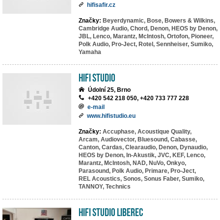
hifisafir.cz
Značky:
Beyerdynamic,
Bose,
Bowers & Wilkins,
Cambridge Audio,
Chord,
Denon,
HEOS by Denon,
JBL,
Lenco,
Marantz,
McIntosh,
Ortofon,
Pioneer,
Polk Audio,
Pro-Ject,
Rotel,
Sennheiser,
Sumiko,
Yamaha
HiFi Studio
Údolní 25, Brno
+420 542 218 050, +420 733 777 228
e-mail
www.hifistudio.eu
Značky:
Accuphase,
Acoustique Quality,
Arcam,
Audiovector,
Bluesound,
Cabasse,
Canton,
Cardas,
Clearaudio,
Denon,
Dynaudio,
HEOS by Denon,
In-Akustik,
JVC,
KEF,
Lenco,
Marantz,
McIntosh,
NAD,
NuVo,
Onkyo,
Parasound,
Polk Audio,
Primare,
Pro-Ject,
REL Acoustics,
Sonos,
Sonus Faber,
Sumiko,
TANNOY,
Technics
HiFi studio Liberec