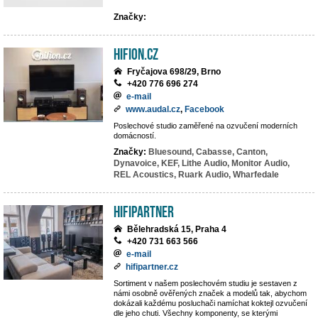
Značky:
hifion.cz
Fryčajova 698/29, Brno
+420 776 696 274
e-mail
www.audal.cz
,
Facebook
Poslechové studio zaměřené na ozvučení moderních
domácností.
Značky:
Bluesound,
Cabasse,
Canton,
Dynavoice,
KEF,
Lithe Audio,
Monitor Audio,
REL Acoustics,
Ruark Audio,
Wharfedale
HIFIpartner
Bělehradská 15, Praha 4
+420 731 663 566
e-mail
hifipartner.cz
Sortiment v našem poslechovém studiu je sestaven z
námi osobně ověřených značek a modelů tak, abychom
dokázali každému posluchači namíchat koktejl ozvučení
dle jeho chuti. Všechny komponenty, se kterými