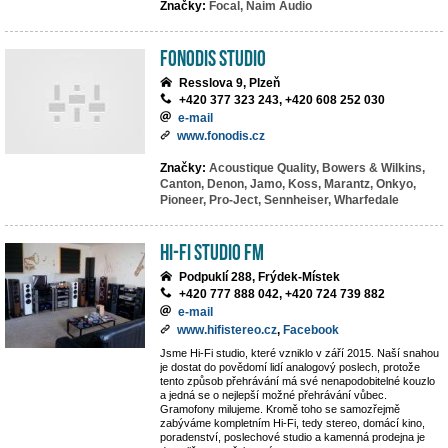
Značky:
Focal,
Naim Audio
Fonodis studio
Resslova 9, Plzeň
+420 377 323 243, +420 608 252 030
e-mail
www.fonodis.cz
Značky:
Acoustique Quality,
Bowers & Wilkins,
Canton,
Denon,
Jamo,
Koss,
Marantz,
Onkyo,
Pioneer,
Pro-Ject,
Sennheiser,
Wharfedale
Hi-Fi Studio FM
Podpuklí 288, Frýdek-Místek
+420 777 888 042, +420 724 739 882
e-mail
www.hifistereo.cz
,
Facebook
Jsme Hi-Fi studio, které vzniklo v září 2015. Naší snahou
je dostat do povědomí lidí analogový poslech, protože
tento způsob přehrávání má své nenapodobitelné kouzlo
a jedná se o nejlepší možné přehrávání vůbec.
Gramofony milujeme. Kromě toho se samozřejmě
zabýváme kompletním Hi-Fi, tedy stereo, domácí kino,
poradenství, poslechové studio a kamenná prodejna je