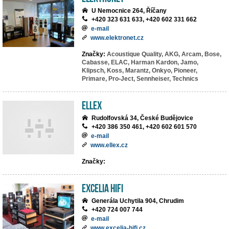
U Nemocnice 264, Říčany
+420 323 631 633, +420 602 331 662
e-mail
www.elektronet.cz
Značky:
Acoustique Quality,
AKG,
Arcam,
Bose,
Cabasse,
ELAC,
Harman Kardon,
Jamo,
Klipsch,
Koss,
Marantz,
Onkyo,
Pioneer,
Primare,
Pro-Ject,
Sennheiser,
Technics
ELLEX
Rudolfovská 34, České Budějovice
+420 386 350 461, +420 602 601 570
e-mail
www.ellex.cz
Značky:
EXCELIA HIFI
Generála Uchytila 904, Chrudim
+420 724 007 744
e-mail
www.excelia-hifi.cz