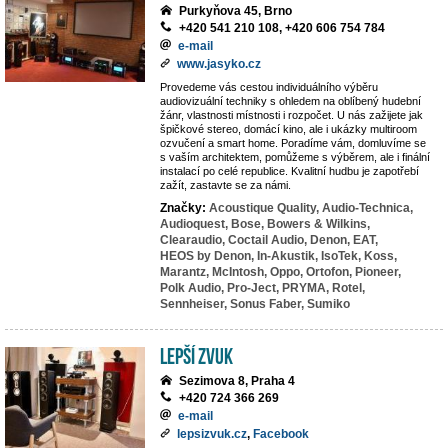
Purkyňova 45, Brno
+420 541 210 108, +420 606 754 784
e-mail
www.jasyko.cz
Provedeme vás cestou individuálního výběru
audiovizuální techniky s ohledem na oblíbený hudební
žánr, vlastnosti místnosti i rozpočet. U nás zažijete jak
špičkové stereo, domácí kino, ale i ukázky multiroom
ozvučení a smart home. Poradíme vám, domluvíme se
s vaším architektem, pomůžeme s výběrem, ale i finální
instalací po celé republice. Kvalitní hudbu je zapotřebí
zažít, zastavte se za námi.
Značky:
Acoustique Quality,
Audio-Technica,
Audioquest,
Bose,
Bowers & Wilkins,
Clearaudio,
Coctail Audio,
Denon,
EAT,
HEOS by Denon,
In-Akustik,
IsoTek,
Koss,
Marantz,
McIntosh,
Oppo,
Ortofon,
Pioneer,
Polk Audio,
Pro-Ject,
PRYMA,
Rotel,
Sennheiser,
Sonus Faber,
Sumiko
LEPŠÍ ZVUK
Sezimova 8, Praha 4
+420 724 366 269
e-mail
lepsizvuk.cz
,
Facebook