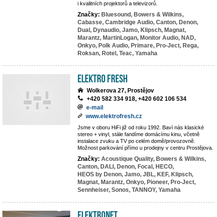
i kvalitních projektorů a televizorů.
Značky:
Bluesound,
Bowers & Wilkins,
Cabasse,
Cambridge Audio,
Canton,
Denon,
Dual,
Dynaudio,
Jamo,
Klipsch,
Magnat,
Marantz,
MartinLogan,
Monitor Audio,
NAD,
Onkyo,
Polk Audio,
Primare,
Pro-Ject,
Rega,
Roksan,
Rotel,
Teac,
Yamaha
Elektro Fresh
Wolkerova 27, Prostějov
+420 582 334 918, +420 602 106 534
e-mail
www.elektrofresh.cz
Jsme v oboru HiFi již od roku 1992. Baví nás klasické
stereo + vinyl, stále fandíme domácímu kinu, včetně
instalace zvuku a TV po celém domě/provozovně.
Možnost parkování přímo u prodejny v centru Prostějova.
Značky:
Acoustique Quality,
Bowers & Wilkins,
Canton,
DALI,
Denon,
Focal,
HECO,
HEOS by Denon,
Jamo,
JBL,
KEF,
Klipsch,
Magnat,
Marantz,
Onkyo,
Pioneer,
Pro-Ject,
Sennheiser,
Sonos,
TANNOY,
Yamaha
ElektroNet