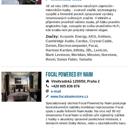
Již od roku 1991 nabízíme náročným zájemcům -
milovníkům hudby - zvukově zdařilé, technologicky
vyspělé a řemeslně poctivě zpracované výrobky
renomovaných světových značek. V klidném a
příjemném prostředí našeho studia, při šálku pravého
anglického čaje, vstoupíte do světa skutečného Hi-Fi,
kde kvalita není jen prázdný reklamní slogan.
Značky:
Acoustic Energy,
AKG,
Anthem,
Cambridge Audio,
Cardas,
Crystal Cable,
Denon,
Electrocompaniet,
Focal,
Harman Kardon,
Infinity,
JBL,
Lexicon,
Mark Levinson,
Meridian,
Mission,
Norstone,
Revel,
Sonus Faber,
Yamaha
Focal powered by Naim
Vinohradská 1200/50, Praha 2
+420 605 836 876
e-mail
www.focalnaimstore.cz
Specializovaný obchod Focal Powered by Naim poskytuje
bezkonkurenční nabídku kombinaci reprosoustav Focal
spolu s audio řešením Naim Audio. Na více než 90 m2
showroomu Focal Naim si můžete užít výjimečný zážitek
z hudby v akusticky upravené poslechové místnosti, s
domácím kinem Dolby Atmos, nebo u sluchátkového baru.