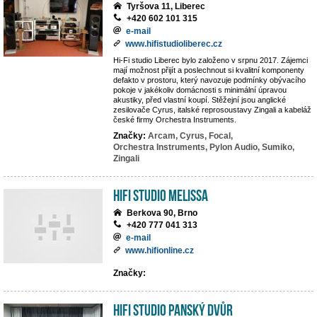
Tyršova 11, Liberec
+420 602 101 315
e-mail
www.hifistudioliberec.cz
Hi-Fi studio Liberec bylo založeno v srpnu 2017. Zájemci
mají možnost přijít a poslechnout si kvalitní komponenty
defakto v prostoru, který navozuje podmínky obývacího
pokoje v jakékoliv domácnosti s minimální úpravou
akustiky, před vlastní koupí. Stěžejní jsou anglické
zesilovače Cyrus, italské reprosoustavy Zingali a kabeláž
české firmy Orchestra Instruments.
Značky:
Arcam,
Cyrus,
Focal,
Orchestra Instruments,
Pylon Audio,
Sumiko,
Zingali
Hifi studio MeLiSSA
Berkova 90, Brno
+420 777 041 313
e-mail
www.hifionline.cz
Značky:
Hifi Studio Panský Dvůr