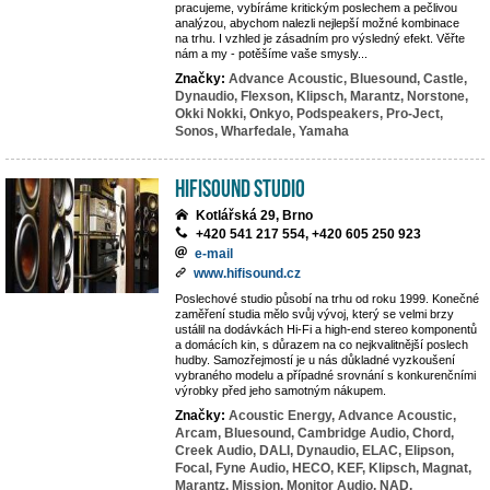
pracujeme, vybíráme kritickým poslechem a pečlivou
analýzou, abychom nalezli nejlepší možné kombinace
na trhu. I vzhled je zásadním pro výsledný efekt. Věřte
nám a my - potěšíme vaše smysly...
Značky:
Advance Acoustic,
Bluesound,
Castle,
Dynaudio,
Flexson,
Klipsch,
Marantz,
Norstone,
Okki Nokki,
Onkyo,
Podspeakers,
Pro-Ject,
Sonos,
Wharfedale,
Yamaha
HifiSound Studio
Kotlářská 29, Brno
+420 541 217 554, +420 605 250 923
e-mail
www.hifisound.cz
Poslechové studio působí na trhu od roku 1999. Konečné
zaměření studia mělo svůj vývoj, který se velmi brzy
ustálil na dodávkách Hi-Fi a high-end stereo komponentů
a domácích kin, s důrazem na co nejkvalitnější poslech
hudby. Samozřejmostí je u nás důkladné vyzkoušení
vybraného modelu a případné srovnání s konkurenčními
výrobky před jeho samotným nákupem.
Značky:
Acoustic Energy,
Advance Acoustic,
Arcam,
Bluesound,
Cambridge Audio,
Chord,
Creek Audio,
DALI,
Dynaudio,
ELAC,
Elipson,
Focal,
Fyne Audio,
HECO,
KEF,
Klipsch,
Magnat,
Marantz,
Mission,
Monitor Audio,
NAD,