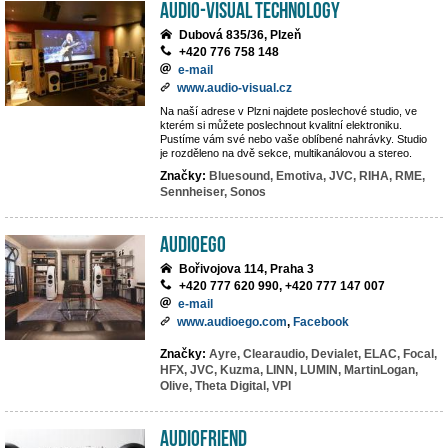
AUDIO-VISUAL TECHNOLOGY
Dubová 835/36, Plzeň
+420 776 758 148
e-mail
www.audio-visual.cz
Na naší adrese v Plzni najdete poslechové studio, ve
kterém si můžete poslechnout kvalitní elektroniku.
Pustíme vám své nebo vaše oblíbené nahrávky. Studio
je rozděleno na dvě sekce, multikanálovou a stereo.
Značky:
Bluesound,
Emotiva,
JVC,
RIHA,
RME,
Sennheiser,
Sonos
AUDIOEGO
Bořivojova 114, Praha 3
+420 777 620 990, +420 777 147 007
e-mail
www.audioego.com
,
Facebook
Značky:
Ayre,
Clearaudio,
Devialet,
ELAC,
Focal,
HFX,
JVC,
Kuzma,
LINN,
LUMIN,
MartinLogan,
Olive,
Theta Digital,
VPI
Audiofriend