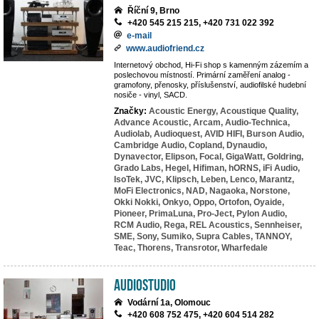
Říční 9, Brno
+420 545 215 215, +420 731 022 392
e-mail
www.audiofriend.cz
Internetový obchod, Hi-Fi shop s kamenným zázemím a
poslechovou místností. Primární zaměření analog -
gramofony, přenosky, příslušenství, audiofilské hudební
nosiče - vinyl, SACD.
Značky:
Acoustic Energy,
Acoustique Quality,
Advance Acoustic,
Arcam,
Audio-Technica,
Audiolab,
Audioquest,
AVID HIFI,
Burson Audio,
Cambridge Audio,
Copland,
Dynaudio,
Dynavector,
Elipson,
Focal,
GigaWatt,
Goldring,
Grado Labs,
Hegel,
Hifiman,
hORNS,
iFi Audio,
IsoTek,
JVC,
Klipsch,
Leben,
Lenco,
Marantz,
MoFi Electronics,
NAD,
Nagaoka,
Norstone,
Okki Nokki,
Onkyo,
Oppo,
Ortofon,
Oyaide,
Pioneer,
PrimaLuna,
Pro-Ject,
Pylon Audio,
RCM Audio,
Rega,
REL Acoustics,
Sennheiser,
SME,
Sony,
Sumiko,
Supra Cables,
TANNOY,
Teac,
Thorens,
Transrotor,
Wharfedale
AudioStudio
Vodární 1a, Olomouc
+420 608 752 475, +420 604 514 282