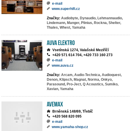
e-mail
www.superhifi.cz
Značky:
Audiobyte,
Dynaudio,
Lehmannaudio,
Lindemann,
Manger,
Plinius,
Rockna,
Shelter,
Thales,
Whest,
Yamaha
AuVa elektro
Vsetínská 1274, Valašské Meziříčí
+420 571 614 704, +420 733 160 273
e-mail
www.auva.cz
Značky:
Arcam,
Audio-Technica,
Audioquest,
Denon,
Klipsch,
Magnat,
Norma,
Onkyo,
Parasound,
Pro-Ject,
Q Acoustics,
Sumiko,
Xavian,
Yamaha
AVEMAX
Brněnská 148/69, Třebíč
+420 568 820 095
e-mail
www.yamaha-shop.cz