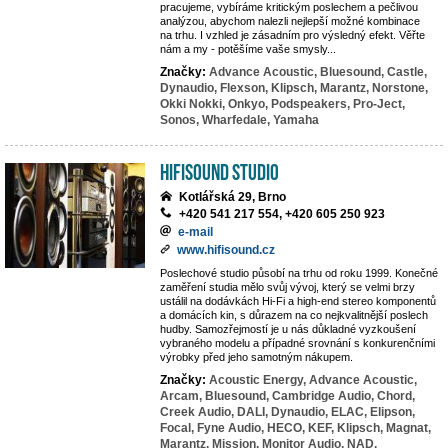
pracujeme, vybíráme kritickým poslechem a pečlivou
analýzou, abychom nalezli nejlepší možné kombinace
na trhu. I vzhled je zásadním pro výsledný efekt. Věřte
nám a my - potěšíme vaše smysly...
Značky:
Advance Acoustic,
Bluesound,
Castle,
Dynaudio,
Flexson,
Klipsch,
Marantz,
Norstone,
Okki Nokki,
Onkyo,
Podspeakers,
Pro-Ject,
Sonos,
Wharfedale,
Yamaha
HifiSound Studio
Kotlářská 29, Brno
+420 541 217 554, +420 605 250 923
e-mail
www.hifisound.cz
Poslechové studio působí na trhu od roku 1999. Konečné
zaměření studia mělo svůj vývoj, který se velmi brzy
ustálil na dodávkách Hi-Fi a high-end stereo komponentů
a domácích kin, s důrazem na co nejkvalitnější poslech
hudby. Samozřejmostí je u nás důkladné vyzkoušení
vybraného modelu a případné srovnání s konkurenčními
výrobky před jeho samotným nákupem.
Značky:
Acoustic Energy,
Advance Acoustic,
Arcam,
Bluesound,
Cambridge Audio,
Chord,
Creek Audio,
DALI,
Dynaudio,
ELAC,
Elipson,
Focal,
Fyne Audio,
HECO,
KEF,
Klipsch,
Magnat,
Marantz,
Mission,
Monitor Audio,
NAD,