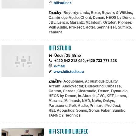
hifisafir.cz
Značky:
Beyerdynamic,
Bose,
Bowers & Wilkins,
Cambridge Audio,
Chord,
Denon,
HEOS by Denon,
JBL,
Lenco,
Marantz,
McIntosh,
Ortofon,
Pioneer,
Polk Audio,
Pro-Ject,
Rotel,
Sennheiser,
Sumiko,
Yamaha
HiFi Studio
Údolní 25, Brno
+420 542 218 050, +420 733 777 228
e-mail
www.hifistudio.eu
Značky:
Accuphase,
Acoustique Quality,
Arcam,
Audiovector,
Bluesound,
Cabasse,
Canton,
Cardas,
Clearaudio,
Denon,
Dynaudio,
HEOS by Denon,
In-Akustik,
JVC,
KEF,
Lenco,
Marantz,
McIntosh,
NAD,
NuVo,
Onkyo,
Parasound,
Polk Audio,
Primare,
Pro-Ject,
REL Acoustics,
Sonos,
Sonus Faber,
Sumiko,
TANNOY,
Technics
HiFi studio Liberec