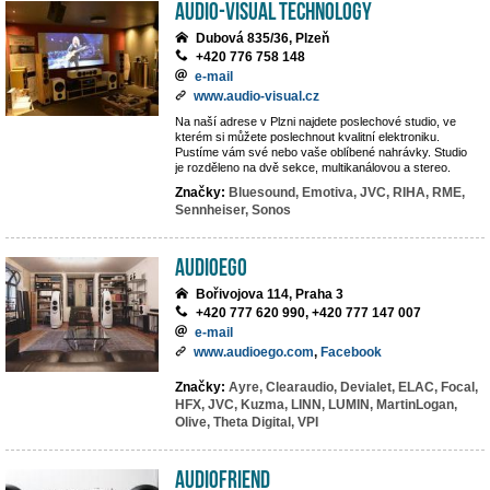
AUDIO-VISUAL TECHNOLOGY
Dubová 835/36, Plzeň
+420 776 758 148
e-mail
www.audio-visual.cz
Na naší adrese v Plzni najdete poslechové studio, ve
kterém si můžete poslechnout kvalitní elektroniku.
Pustíme vám své nebo vaše oblíbené nahrávky. Studio
je rozděleno na dvě sekce, multikanálovou a stereo.
Značky:
Bluesound,
Emotiva,
JVC,
RIHA,
RME,
Sennheiser,
Sonos
AUDIOEGO
Bořivojova 114, Praha 3
+420 777 620 990, +420 777 147 007
e-mail
www.audioego.com
,
Facebook
Značky:
Ayre,
Clearaudio,
Devialet,
ELAC,
Focal,
HFX,
JVC,
Kuzma,
LINN,
LUMIN,
MartinLogan,
Olive,
Theta Digital,
VPI
Audiofriend