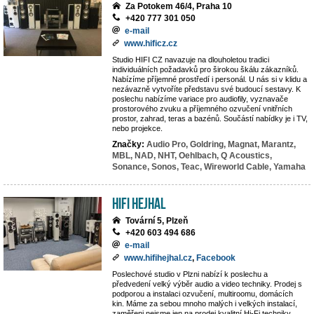
Za Potokem 46/4, Praha 10
+420 777 301 050
e-mail
www.hificz.cz
Studio HIFI CZ navazuje na dlouholetou tradici
individuálních požadavků pro širokou škálu zákazníků.
Nabízíme příjemné prostředí i personál. U nás si v klidu a
nezávazně vytvoříte představu své budoucí sestavy. K
poslechu nabízíme variace pro audiofily, vyznavače
prostorového zvuku a příjemného ozvučení vnitřních
prostor, zahrad, teras a bazénů. Součástí nabídky je i TV,
nebo projekce.
Značky:
Audio Pro,
Goldring,
Magnat,
Marantz,
MBL,
NAD,
NHT,
Oehlbach,
Q Acoustics,
Sonance,
Sonos,
Teac,
Wireworld Cable,
Yamaha
Hifi Hejhal
Tovární 5, Plzeň
+420 603 494 686
e-mail
www.hifihejhal.cz
,
Facebook
Poslechové studio v Plzni nabízí k poslechu a
předvedení velký výběr audio a video techniky. Prodej s
podporou a instalaci ozvučení, multiroomu, domácích
kin. Máme za sebou mnoho malých i velkých instalací,
zaměřeni nejsme jen na prodej kvalitní Hi-Fi techniky,