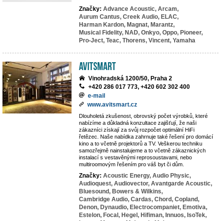
Značky:
Advance Acoustic,
Arcam,
Aurum Cantus,
Creek Audio,
ELAC,
Harman Kardon,
Magnat,
Marantz,
Musical Fidelity,
NAD,
Onkyo,
Oppo,
Pioneer,
Pro-Ject,
Teac,
Thorens,
Vincent,
Yamaha
Avitsmart
Vinohradská 1200/50, Praha 2
+420 286 017 773, +420 602 302 400
e-mail
www.avitsmart.cz
Dlouholetá zkušenost, obrovský počet výrobků, které
nabízíme a důkladná konzultace zajišťují, že naši
zákazníci získají za svůj rozpočet optimální HiFi
řetězec. Naše nabídka zahrnuje také řešení pro domácí
kino a to včetně projektorů a TV. Veškerou techniku
samozřejmě nainstalujeme a to včetně zákaznických
instalací s vestavěnými reprosoustavami, nebo
multiroomovým řešením pro váš byt či dům.
Značky:
Acoustic Energy,
Audio Physic,
Audioquest,
Audiovector,
Avantgarde Acoustic,
Bluesound,
Bowers & Wilkins,
Cambridge Audio,
Cardas,
Chord,
Copland,
Denon,
Dynaudio,
Electrocompaniet,
Emotiva,
Estelon,
Focal,
Hegel,
Hifiman,
Innuos,
IsoTek,