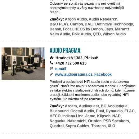
Odborný personál vás seznámí s nejnovějšími
oborovými trendy a vždy navrhne to nejvhodnější
řešení.
Značky:
Argon Audio,
Audio Research,
B&O PLAY,
Canton,
DALI,
Definitive Technology,
Denon,
Focal,
HEOS by Denon,
Jays,
Marantz,
Naim Audio,
Polk Audio,
QED,
Wilson Audio
Audio Pragma
Hradecká 1383, Přelouč
+420 732 500 615
e-mail
www.audiopragma.cz
,
Facebook
Prodejní a poslechové HiFi studio spolu s obrazovou
galerií. Nabízíme novou i bazarovou techniku. Zabýváme
se také elektro instalacemi chytrých domů, kde můžeme
propojit základní multiroom audio nebo vyladěný HiFi
systém. Od návrhu až po realizaci.
Značky:
Arcam,
Audioquest,
BC Acoustique,
Bluesound,
Coctail Audio,
Dual,
Dynaudio,
ELAC,
HECO,
Indiana Line,
Jamo,
Klipsch,
NAD,
Nagaoka,
Nakamichi,
Ortofon,
PSB Speakers,
Quadral,
Supra Cables,
Thorens,
XLO