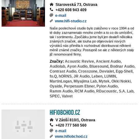
Staroveská 73, Ostrava
+420 608 943 409
e-mail
www.hifi-studio.cz
Naše poslechové studio bylo založeno v roce 1994 a od
té doby zaznamenalo mnoho změn a to co do umístění,
tak i sortimentu. Zpočátku jsme byli jen dealeři několika
známých značek, ale touha po objevování nových
výrobků nás přiměla k rozhodnutí distribuovat některé
méně známé značky. Postupně se ale z některých staly
již renomované firmy.
Značky:
Acoustic Revive,
Ancient Audio,
Audiolab,
Ayon Audio,
Bluesound,
Bodnar Audio,
Contrast Audio,
Crosszone,
Devialet,
Egg-Shell,
fo.Q,
hORNS,
JR Audio,
Leben,
LUMIN,
MartinLogan,
Miyajima Lab,
Mytek,
Okki Nokki,
Oyaide,
Perpetuum Ebner,
Pylon Audio,
Ramm Audio,
RCM Audio,
RDacoustic,
S.A. Lab,
SPEC,
Valvet
HiFiobchod.cz
V Zátiší 810/1, Ostrava
+420 777 560 560
e-mail
www.hifiobchod.cz