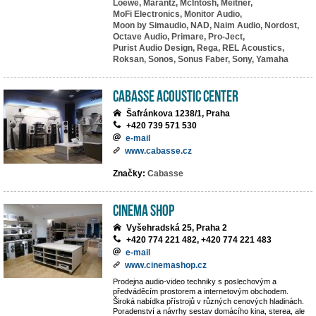
Loewe,
Marantz,
McIntosh,
Meitner,
MoFi Electronics,
Monitor Audio,
Moon by Simaudio,
NAD,
Naim Audio,
Nordost,
Octave Audio,
Primare,
Pro-Ject,
Purist Audio Design,
Rega,
REL Acoustics,
Roksan,
Sonos,
Sonus Faber,
Sony,
Yamaha
Cabasse Acoustic Center
Šafránkova 1238/1, Praha
+420 739 571 530
e-mail
www.cabasse.cz
Značky:
Cabasse
Cinema Shop
Vyšehradská 25, Praha 2
+420 774 221 482, +420 774 221 483
e-mail
www.cinemashop.cz
Prodejna audio-video techniky s poslechovým a
předváděcím prostorem a internetovým obchodem.
Široká nabídka přístrojů v různých cenových hladinách.
Poradenství a návrhy sestav domácího kina, sterea, ale