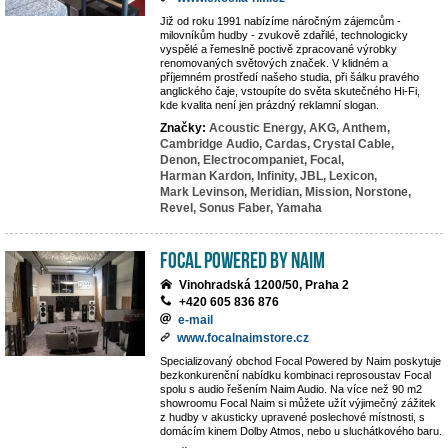
Již od roku 1991 nabízíme náročným zájemcům -
milovníkům hudby - zvukově zdařilé, technologicky
vyspělé a řemeslně poctivě zpracované výrobky
renomovaných světových značek. V klidném a
příjemném prostředí našeho studia, při šálku pravého
anglického čaje, vstoupíte do světa skutečného Hi-Fi,
kde kvalita není jen prázdný reklamní slogan.
Značky:
Acoustic Energy,
AKG,
Anthem,
Cambridge Audio,
Cardas,
Crystal Cable,
Denon,
Electrocompaniet,
Focal,
Harman Kardon,
Infinity,
JBL,
Lexicon,
Mark Levinson,
Meridian,
Mission,
Norstone,
Revel,
Sonus Faber,
Yamaha
Focal powered by Naim
Vinohradská 1200/50, Praha 2
+420 605 836 876
e-mail
www.focalnaimstore.cz
Specializovaný obchod Focal Powered by Naim poskytuje
bezkonkurenční nabídku kombinaci reprosoustav Focal
spolu s audio řešením Naim Audio. Na více než 90 m2
showroomu Focal Naim si můžete užít výjimečný zážitek
z hudby v akusticky upravené poslechové místnosti, s
domácím kinem Dolby Atmos, nebo u sluchátkového baru.