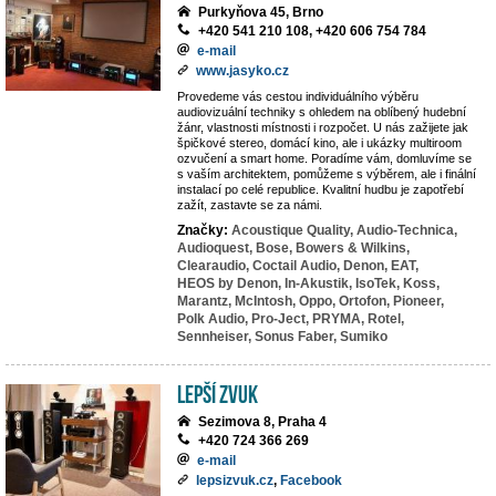
Purkyňova 45, Brno
+420 541 210 108, +420 606 754 784
e-mail
www.jasyko.cz
Provedeme vás cestou individuálního výběru
audiovizuální techniky s ohledem na oblíbený hudební
žánr, vlastnosti místnosti i rozpočet. U nás zažijete jak
špičkové stereo, domácí kino, ale i ukázky multiroom
ozvučení a smart home. Poradíme vám, domluvíme se
s vaším architektem, pomůžeme s výběrem, ale i finální
instalací po celé republice. Kvalitní hudbu je zapotřebí
zažít, zastavte se za námi.
Značky:
Acoustique Quality,
Audio-Technica,
Audioquest,
Bose,
Bowers & Wilkins,
Clearaudio,
Coctail Audio,
Denon,
EAT,
HEOS by Denon,
In-Akustik,
IsoTek,
Koss,
Marantz,
McIntosh,
Oppo,
Ortofon,
Pioneer,
Polk Audio,
Pro-Ject,
PRYMA,
Rotel,
Sennheiser,
Sonus Faber,
Sumiko
LEPŠÍ ZVUK
Sezimova 8, Praha 4
+420 724 366 269
e-mail
lepsizvuk.cz
,
Facebook