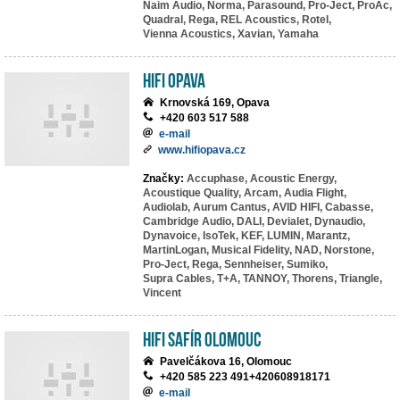
Naim Audio,
Norma,
Parasound,
Pro-Ject,
ProAc,
Quadral,
Rega,
REL Acoustics,
Rotel,
Vienna Acoustics,
Xavian,
Yamaha
HIFI Opava
Krnovská 169, Opava
+420 603 517 588
e-mail
www.hifiopava.cz
Značky:
Accuphase,
Acoustic Energy,
Acoustique Quality,
Arcam,
Audia Flight,
Audiolab,
Aurum Cantus,
AVID HIFI,
Cabasse,
Cambridge Audio,
DALI,
Devialet,
Dynaudio,
Dynavoice,
IsoTek,
KEF,
LUMIN,
Marantz,
MartinLogan,
Musical Fidelity,
NAD,
Norstone,
Pro-Ject,
Rega,
Sennheiser,
Sumiko,
Supra Cables,
T+A,
TANNOY,
Thorens,
Triangle,
Vincent
HiFi Safír Olomouc
Pavelčákova 16, Olomouc
+420 585 223 491+420608918171
e-mail