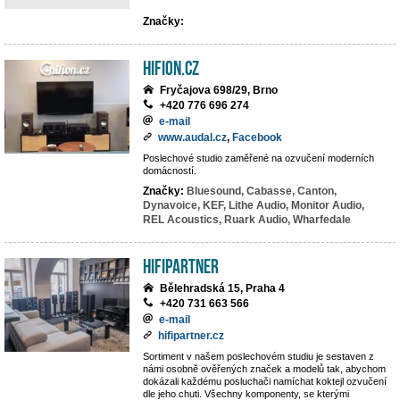
Značky:
hifion.cz
Fryčajova 698/29, Brno
+420 776 696 274
e-mail
www.audal.cz
,
Facebook
Poslechové studio zaměřené na ozvučení moderních
domácností.
Značky:
Bluesound,
Cabasse,
Canton,
Dynavoice,
KEF,
Lithe Audio,
Monitor Audio,
REL Acoustics,
Ruark Audio,
Wharfedale
HIFIpartner
Bělehradská 15, Praha 4
+420 731 663 566
e-mail
hifipartner.cz
Sortiment v našem poslechovém studiu je sestaven z
námi osobně ověřených značek a modelů tak, abychom
dokázali každému posluchači namíchat koktejl ozvučení
dle jeho chuti. Všechny komponenty, se kterými