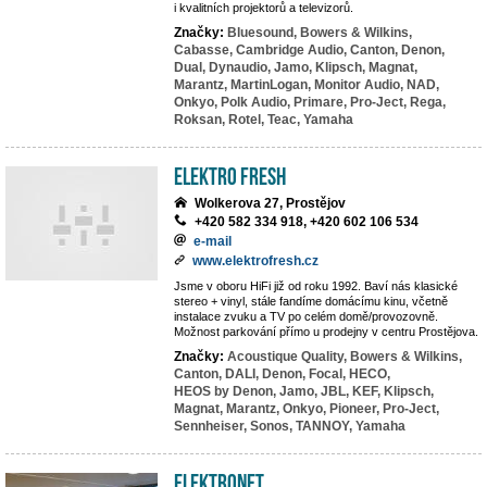
i kvalitních projektorů a televizorů.
Značky:
Bluesound,
Bowers & Wilkins,
Cabasse,
Cambridge Audio,
Canton,
Denon,
Dual,
Dynaudio,
Jamo,
Klipsch,
Magnat,
Marantz,
MartinLogan,
Monitor Audio,
NAD,
Onkyo,
Polk Audio,
Primare,
Pro-Ject,
Rega,
Roksan,
Rotel,
Teac,
Yamaha
Elektro Fresh
Wolkerova 27, Prostějov
+420 582 334 918, +420 602 106 534
e-mail
www.elektrofresh.cz
Jsme v oboru HiFi již od roku 1992. Baví nás klasické
stereo + vinyl, stále fandíme domácímu kinu, včetně
instalace zvuku a TV po celém domě/provozovně.
Možnost parkování přímo u prodejny v centru Prostějova.
Značky:
Acoustique Quality,
Bowers & Wilkins,
Canton,
DALI,
Denon,
Focal,
HECO,
HEOS by Denon,
Jamo,
JBL,
KEF,
Klipsch,
Magnat,
Marantz,
Onkyo,
Pioneer,
Pro-Ject,
Sennheiser,
Sonos,
TANNOY,
Yamaha
ElektroNet