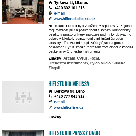
Tyršova 11, Liberec
+420 602 101 315
e-mail
www.hifistudioliberec.cz
Hi-Fi studio Liberec bylo založeno v srpnu 2017. Zájemci
mají možnost přijít a poslechnout si kvalitní komponenty
defakto v prostoru, který navozuje podmínky obývacího
pokoje v jakékoliv domácnosti s minimální úpravou
akustiky, před vlastní koupí. Stěžejní jsou anglické
zesilovače Cyrus, italské reprosoustavy Zingali a kabeláž
české firmy Orchestra Instruments.
Značky:
Arcam,
Cyrus,
Focal,
Orchestra Instruments,
Pylon Audio,
Sumiko,
Zingali
Hifi studio MeLiSSA
Berkova 90, Brno
+420 777 041 313
e-mail
www.hifionline.cz
Značky:
Hifi Studio Panský Dvůr