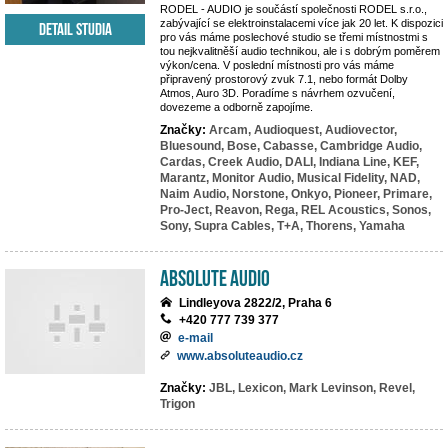
RODEL - AUDIO je součástí společnosti RODEL s.r.o.,
zabývající se elektroinstalacemi více jak 20 let. K dispozici
Detail studia
pro vás máme poslechové studio se třemi místnostmi s
tou nejkvalitněší audio technikou, ale i s dobrým poměrem
výkon/cena. V poslední místnosti pro vás máme
připravený prostorový zvuk 7.1, nebo formát Dolby
Atmos, Auro 3D. Poradíme s návrhem ozvučení,
dovezeme a odborně zapojíme.
Značky:
Arcam,
Audioquest,
Audiovector,
Bluesound,
Bose,
Cabasse,
Cambridge Audio,
Cardas,
Creek Audio,
DALI,
Indiana Line,
KEF,
Marantz,
Monitor Audio,
Musical Fidelity,
NAD,
Naim Audio,
Norstone,
Onkyo,
Pioneer,
Primare,
Pro-Ject,
Reavon,
Rega,
REL Acoustics,
Sonos,
Sony,
Supra Cables,
T+A,
Thorens,
Yamaha
Absolute Audio
Lindleyova 2822/2, Praha 6
+420 777 739 377
e-mail
www.absoluteaudio.cz
Značky:
JBL,
Lexicon,
Mark Levinson,
Revel,
Trigon