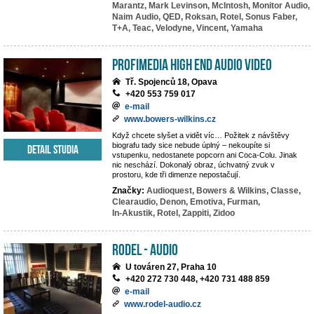
Marantz,
Mark Levinson,
McIntosh,
Monitor Audio,
Naim Audio,
QED,
Roksan,
Rotel,
Sonus Faber,
T+A,
Teac,
Velodyne,
Vincent,
Yamaha
PROFIMEDIA High End Audio Video
Tř. Spojenců 18, Opava
+420 553 759 017
e-mail
www.bowers-wilkins.cz
Když chcete slyšet a vidět víc… Požitek z návštěvy
biografu tady sice nebude úplný – nekoupíte si
Detail studia
vstupenku, nedostanete popcorn ani Coca-Colu. Jinak
nic neschází. Dokonalý obraz, úchvatný zvuk v
prostoru, kde tři dimenze nepostačují.
Značky:
Audioquest,
Bowers & Wilkins,
Classe,
Clearaudio,
Denon,
Emotiva,
Furman,
In-Akustik,
Rotel,
Zappiti,
Zidoo
RODEL - AUDIO
U továren 27, Praha 10
+420 272 730 448, +420 731 488 859
e-mail
www.rodel-audio.cz