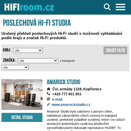
Server o Hi-Fi a AV technice
Poslechová Hi-Fi studia
Ucelený přehled poslechových Hi-Fi studií s možností vyhledávání
podle krajů a značek Hi-Fi produktů.
Kraj:
Zrušit filtr
Značka:
z kategorie
Amarock Studio
Čsl. armády 1328, Kopřivnice
+420 777 601 851
e-mail
www.amarockstudio.cz
Amarock Studio bylo založeno s jasným cílem,
nabídnout zákazníkům všech cenových kategorií
Detail studia
ucelené, perfektně vyladěné systémy, které i ve vašich
domácích podmínkách vyniknou především
zprostředkováním dokonalé reprodukce HUDBY. To