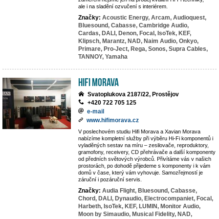
ale i na sladění ozvučení s interiérem.
Značky:
Acoustic Energy,
Arcam,
Audioquest,
Bluesound,
Cabasse,
Cambridge Audio,
Cardas,
DALI,
Denon,
Focal,
IsoTek,
KEF,
Klipsch,
Marantz,
NAD,
Naim Audio,
Onkyo,
Primare,
Pro-Ject,
Rega,
Sonos,
Supra Cables,
TANNOY,
Yamaha
Hifi Morava
Svatoplukova 2187/22, Prostějov
+420 722 705 125
e-mail
www.hifimorava.cz
V poslechovém studiu Hifi Morava a Xavian Morava
nabízíme kompletní služby při výběru Hi-Fi komponentů i
vyladěných sestav na míru – zesilovače, reproduktory,
gramofony, receivery, CD přehrávače a další komponenty
od předních světových výrobců. Přivítáme vás v našich
prostorách, po dohodě přijedeme s komponenty i k vám
domů v čase, který vám vyhovuje. Samozřejmostí je
záruční i pozáruční servis.
Značky:
Audia Flight,
Bluesound,
Cabasse,
Chord,
DALI,
Dynaudio,
Electrocompaniet,
Focal,
Harbeth,
IsoTek,
KEF,
LUMIN,
Monitor Audio,
Moon by Simaudio,
Musical Fidelity,
NAD,