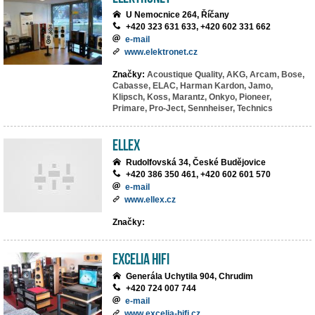
U Nemocnice 264, Říčany
+420 323 631 633, +420 602 331 662
e-mail
www.elektronet.cz
Značky:
Acoustique Quality,
AKG,
Arcam,
Bose,
Cabasse,
ELAC,
Harman Kardon,
Jamo,
Klipsch,
Koss,
Marantz,
Onkyo,
Pioneer,
Primare,
Pro-Ject,
Sennheiser,
Technics
ELLEX
Rudolfovská 34, České Budějovice
+420 386 350 461, +420 602 601 570
e-mail
www.ellex.cz
Značky:
EXCELIA HIFI
Generála Uchytila 904, Chrudim
+420 724 007 744
e-mail
www.excelia-hifi.cz