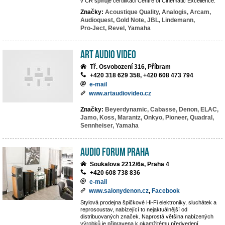
v ČR splňuje certifikaci Centre of Cinematic Excellence.
Značky:
Acoustique Quality,
Analogis,
Arcam,
Audioquest,
Gold Note,
JBL,
Lindemann,
Pro-Ject,
Revel,
Yamaha
Art Audio Video
Tř. Osvobození 316, Příbram
+420 318 629 358, +420 608 473 794
e-mail
www.artaudiovideo.cz
Značky:
Beyerdynamic,
Cabasse,
Denon,
ELAC,
Jamo,
Koss,
Marantz,
Onkyo,
Pioneer,
Quadral,
Sennheiser,
Yamaha
Audio Forum Praha
Soukalova 2212/6a, Praha 4
+420 608 738 836
e-mail
www.salonydenon.cz
,
Facebook
Stylová prodejna špičkové Hi-Fi elektroniky, sluchátek a
reprosoustav, nabízející to nejaktuálnější od
distribuovaných značek. Naprostá většina nabízených
výrobků je připravena k okamžitému předvedení.