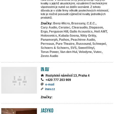
kvality s jejichž akustickými, vizuálními či technickými
vlastnostmi je nutné se dobře seznámit. Z tohoto
důvodu je v sídle firmy několik poslechových místností,
kde je možné posoudit výjimečné kvality jednotlivých
produktů.
Značky:
Benz-Micro,
Brassany,
C.E.C.,
Cary Audio,
Ceratec,
Clearaudio,
Diapason,
Ergo,
Ferguson Hill,
Gallo Acoustics,
Heil AMT,
Holosonics,
Kubala-Sosna,
Nitty Gritty,
Panamorph,
Pathos,
Peachtree Audio,
Perreaux,
Pure Theatre,
Russound,
Schnepel,
Schoers & Schoers,
SVS,
SweetVinyl,
Torus Power,
Van den Hul,
Velodyne,
Vutec,
Zesto Audio
IN AV
Roztylské náměstí 13, Praha 4
+420 777 203 909
e-mail
inav.cz
Značky:
JASYKO