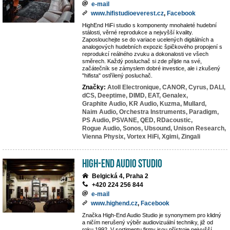
e-mail
www.hifistudioeverest.cz
,
Facebook
HighEnd HiFi studio s komponenty mnohaleté hudební
stálosti, věrné reprodukce a nejvyšší kvality.
Zaposlouchejte se do variace ucelených digitálních a
analogových hudebních expozic špičkového propojení s
reprodukcí reálného zvuku a dokonalosti ve všech
směrech. Každý posluchač si zde přijde na své,
začátečník se zámyslem dobré investice, ale i zkušený
"hifista" ostřílený posluchač.
Značky:
Atoll Electronique,
CANOR,
Cyrus,
DALI,
dCS,
Deeptime,
DIMD,
EAT,
Genalex,
Graphite Audio,
KR Audio,
Kuzma,
Mullard,
Naim Audio,
Orchestra Instruments,
Paradigm,
PS Audio,
PSVANE,
QED,
RDacoustic,
Rogue Audio,
Sonos,
Ubsound,
Unison Research,
Vienna Physix,
Vortex HiFi,
Xgimi,
Zingali
High-End Audio Studio
Belgická 4, Praha 2
+420 224 256 844
e-mail
www.highend.cz
,
Facebook
Značka High-End Audio Studio je synonymem pro klidný
a ničím nerušený výběr audiovizuální techniky, již od
roku 1992. V sortimentu firmy jsou přístroje nejvyšší