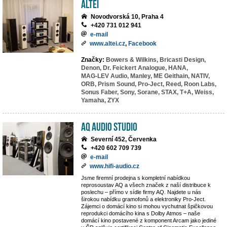
ALTEI
Novodvorská 10, Praha 4
+420 731 012 941
e-mail
www.altei.cz
,
Facebook
Značky:
Bowers & Wilkins,
Bricasti Design,
Denon,
Dr. Feickert Analogue,
HANA,
MAG-LEV Audio,
Manley,
ME Geithain,
NATIV,
ORB,
Prism Sound,
Pro-Ject,
Reed,
Roon Labs,
Sonus Faber,
Sony,
Sorane,
STAX,
T+A,
Weiss,
Yamaha,
ZYX
AQ Audio Studio
Severní 452, Červenka
+420 602 709 739
e-mail
www.hifi-audio.cz
Jsme firemní prodejna s kompletní nabídkou
reprosoustav AQ a všech značek z naší distribuce k
poslechu – přímo v sídle firmy AQ. Najdete u nás
širokou nabídku gramofonů a elektroniky Pro-Ject.
Zájemci o domácí kino si mohou vychutnat špičkovou
reprodukci domácího kina s Dolby Atmos – naše
domácí kino postavené z komponent Arcam jako jediné