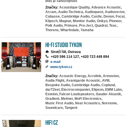
dnes již samozřejmostí.
Značky:
Acoustique Quality,
Advance Acoustic,
Arcam,
Audio-Technica,
Audioquest,
Audiovector,
Cabasse,
Cambridge Audio,
Castle,
Denon,
Focal,
Klipsch,
Magnat,
Monitor Audio,
Onkyo,
Pioneer,
Polk Audio,
Primare,
Pro-Ject,
Quadral,
Teac,
Thorens,
Wharfedale,
Yamaha
HI-FI studio TYKON
Sirotčí 58, Ostrava
+420 596 114 127, +420 723 449 894
e-mail
www.tykon.cz
Značky:
Acoustic Energy,
Acrolink,
Artnovion,
Audia Flight,
Avantgarde Acoustic,
AVM,
Bespoke Audio,
Cambridge Audio,
Copland,
darTZeel,
Electrocompaniet,
Elipson,
EMM Labs,
Estelon,
Falcon Loudspeakers,
Gauder Akustik,
Gradient,
Meitner,
MoFi Electronics,
Music First Audio,
Neat Acoustics,
Norstone,
Soundcare,
Tangent
HIFI CZ