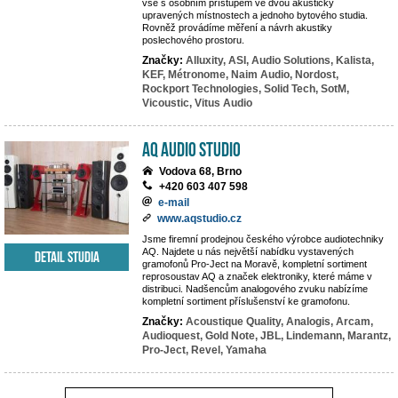
vše s osobním přístupem ve dvou akusticky
upravených místnostech a jednoho bytového studia.
Rovněž provádíme měření a návrh akustiky
poslechového prostoru.
Značky:
Alluxity,
ASI,
Audio Solutions,
Kalista,
KEF,
Métronome,
Naim Audio,
Nordost,
Rockport Technologies,
Solid Tech,
SotM,
Vicoustic,
Vitus Audio
AQ audio studio
Vodova 68, Brno
+420 603 407 598
e-mail
www.aqstudio.cz
Jsme firemní prodejnou českého výrobce audiotechniky
AQ. Najdete u nás největší nabídku vystavených
Detail studia
gramofonů Pro-Ject na Moravě, kompletní sortiment
reprosoustav AQ a značek elektroniky, které máme v
distribuci. Nadšencům analogového zvuku nabízíme
kompletní sortiment příslušenství ke gramofonu.
Značky:
Acoustique Quality,
Analogis,
Arcam,
Audioquest,
Gold Note,
JBL,
Lindemann,
Marantz,
Pro-Ject,
Revel,
Yamaha