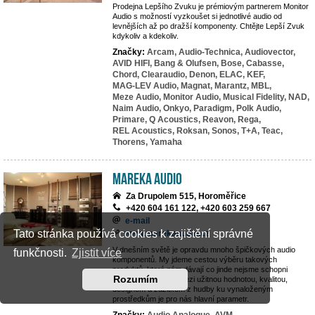
Prodejna Lepšího Zvuku je prémiovým partnerem Monitor
Audio s možností vyzkoušet si jednotlivé audio od
levnějších až po dražší komponenty. Chtějte Lepší Zvuk
kdykoliv a kdekoliv.
Značky:
Arcam,
Audio-Technica,
Audiovector,
AVID HIFI,
Bang & Olufsen,
Bose,
Cabasse,
Chord,
Clearaudio,
Denon,
ELAC,
KEF,
MAG-LEV Audio,
Magnat,
Marantz,
MBL,
Meze Audio,
Monitor Audio,
Musical Fidelity,
NAD,
Naim Audio,
Onkyo,
Paradigm,
Polk Audio,
Primare,
Q Acoustics,
Reavon,
Rega,
REL Acoustics,
Roksan,
Sonos,
T+A,
Teac,
Thorens,
Yamaha
MAREKA AUDIO
Za Drupolem 515, Horoměřice
+420 604 161 122, +420 603 259 667
e-mail
Tato stránka používá cookies k zajištění správné
www.marekaaudio.cz
V dnešním světě je opravdu mnoho špičkových audio
funkčnosti.
Zjistit více
komponentů. My jdeme cestou výběru takových
produktů, které nám dávají co jinde nejsme schopni
Rozumím
nalézt. Rovnováha mezi užitnou hodnotou, kvalitou,
designem a zážitkem z hudby ku vynaloženým
prostředkům je pro nás hlavní parametr.