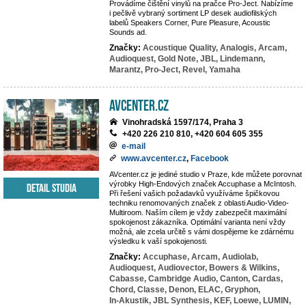
Provádíme čištění vinylů na pračce Pro-Ject. Nabízíme
i pečlivě vybraný sortiment LP desek audiofilských
labelů Speakers Corner, Pure Pleasure, Acoustic
Sounds ad.
Značky:
Acoustique Quality,
Analogis,
Arcam,
Audioquest,
Gold Note,
JBL,
Lindemann,
Marantz,
Pro-Ject,
Revel,
Yamaha
AVcenter.cz
Vinohradská 1597/174, Praha 3
+420 226 210 810, +420 604 605 355
e-mail
www.avcenter.cz
,
Facebook
AVcenter.cz je jediné studio v Praze, kde můžete porovnat
výrobky High-Endových značek Accuphase a McIntosh.
Detail studia
Při řešení vašich požadavků využíváme špičkovou
techniku renomovaných značek z oblasti Audio-Video-
Multiroom. Naším cílem je vždy zabezpečit maximální
spokojenost zákazníka. Optimální varianta není vždy
možná, ale zcela určitě s vámi dospějeme ke zdárnému
výsledku k vaší spokojenosti.
Značky:
Accuphase,
Arcam,
Audiolab,
Audioquest,
Audiovector,
Bowers & Wilkins,
Cabasse,
Cambridge Audio,
Canton,
Cardas,
Chord,
Classe,
Denon,
ELAC,
Gryphon,
In-Akustik,
JBL Synthesis,
KEF,
Loewe,
LUMIN,