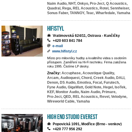
Naim Audio,
NHT,
Onkyo,
Pro-Ject,
Q Acoustics,
Quadral,
Rega,
REL Acoustics,
Rotel,
Sennheiser,
Sonus Faber,
TANNOY,
Teac,
Wharfedale,
Yamaha
HiFiStyl
Vratimovská 624/11, Ostrava - Kunčičky
+420 603 841 784
e-mail
www.hifistyl.cz
Místo pro milovníky hudby a kvalitního videa s osobním
přístupem. Zaměření na Hi-Fi techniku. Firma založena
roku 1995. Čistíme LP desky.
Značky:
Accuphase,
Acoustique Quality,
Arcam,
Audioquest,
Chord,
Creek Audio,
DALI,
Denon,
DS Audio,
Emotiva,
Focal,
Furutech,
Fyne Audio,
GigaWatt,
Gold Note,
Hegel,
IsoTek,
KEF,
Monitor Audio,
Naim Audio,
Primare,
Pro-Ject,
QED,
REL Acoustics,
Revel,
Velodyne,
Wireworld Cable,
Yamaha
High End Studio EVEREST
Popovická 1091, Modřice (Brno - venkov)
+420 777 956 292