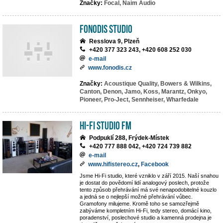
Značky:
Focal,
Naim Audio
Fonodis studio
Resslova 9, Plzeň
+420 377 323 243, +420 608 252 030
e-mail
www.fonodis.cz
Značky:
Acoustique Quality,
Bowers & Wilkins,
Canton,
Denon,
Jamo,
Koss,
Marantz,
Onkyo,
Pioneer,
Pro-Ject,
Sennheiser,
Wharfedale
Hi-Fi Studio FM
Podpuklí 288, Frýdek-Místek
+420 777 888 042, +420 724 739 882
e-mail
www.hifistereo.cz
,
Facebook
Jsme Hi-Fi studio, které vzniklo v září 2015. Naší snahou
je dostat do povědomí lidí analogový poslech, protože
tento způsob přehrávání má své nenapodobitelné kouzlo
a jedná se o nejlepší možné přehrávání vůbec.
Gramofony milujeme. Kromě toho se samozřejmě
zabýváme kompletním Hi-Fi, tedy stereo, domácí kino,
poradenství, poslechové studio a kamenná prodejna je