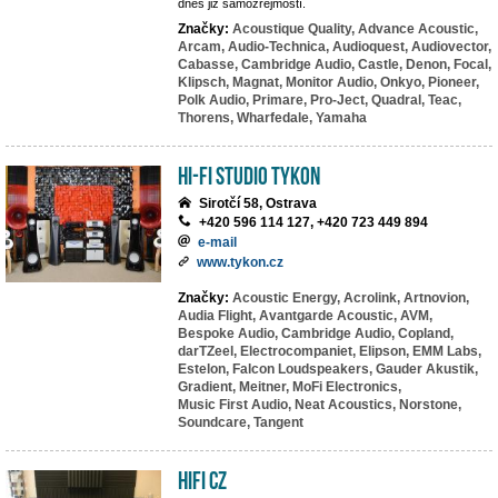
dnes již samozřejmostí.
Značky:
Acoustique Quality,
Advance Acoustic,
Arcam,
Audio-Technica,
Audioquest,
Audiovector,
Cabasse,
Cambridge Audio,
Castle,
Denon,
Focal,
Klipsch,
Magnat,
Monitor Audio,
Onkyo,
Pioneer,
Polk Audio,
Primare,
Pro-Ject,
Quadral,
Teac,
Thorens,
Wharfedale,
Yamaha
HI-FI studio TYKON
Sirotčí 58, Ostrava
+420 596 114 127, +420 723 449 894
e-mail
www.tykon.cz
Značky:
Acoustic Energy,
Acrolink,
Artnovion,
Audia Flight,
Avantgarde Acoustic,
AVM,
Bespoke Audio,
Cambridge Audio,
Copland,
darTZeel,
Electrocompaniet,
Elipson,
EMM Labs,
Estelon,
Falcon Loudspeakers,
Gauder Akustik,
Gradient,
Meitner,
MoFi Electronics,
Music First Audio,
Neat Acoustics,
Norstone,
Soundcare,
Tangent
HIFI CZ