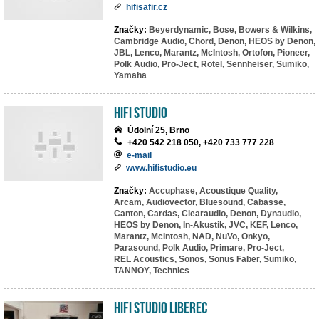
hifisafir.cz
Značky:
Beyerdynamic,
Bose,
Bowers & Wilkins,
Cambridge Audio,
Chord,
Denon,
HEOS by Denon,
JBL,
Lenco,
Marantz,
McIntosh,
Ortofon,
Pioneer,
Polk Audio,
Pro-Ject,
Rotel,
Sennheiser,
Sumiko,
Yamaha
HiFi Studio
Údolní 25, Brno
+420 542 218 050, +420 733 777 228
e-mail
www.hifistudio.eu
Značky:
Accuphase,
Acoustique Quality,
Arcam,
Audiovector,
Bluesound,
Cabasse,
Canton,
Cardas,
Clearaudio,
Denon,
Dynaudio,
HEOS by Denon,
In-Akustik,
JVC,
KEF,
Lenco,
Marantz,
McIntosh,
NAD,
NuVo,
Onkyo,
Parasound,
Polk Audio,
Primare,
Pro-Ject,
REL Acoustics,
Sonos,
Sonus Faber,
Sumiko,
TANNOY,
Technics
HiFi studio Liberec