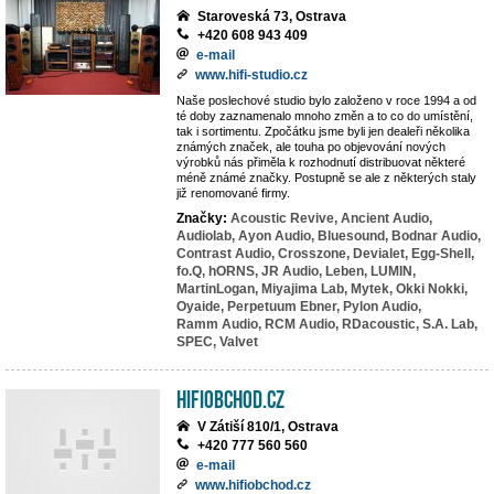
Staroveská 73, Ostrava
+420 608 943 409
e-mail
www.hifi-studio.cz
Naše poslechové studio bylo založeno v roce 1994 a od
té doby zaznamenalo mnoho změn a to co do umístění,
tak i sortimentu. Zpočátku jsme byli jen dealeři několika
známých značek, ale touha po objevování nových
výrobků nás přiměla k rozhodnutí distribuovat některé
méně známé značky. Postupně se ale z některých staly
již renomované firmy.
Značky:
Acoustic Revive,
Ancient Audio,
Audiolab,
Ayon Audio,
Bluesound,
Bodnar Audio,
Contrast Audio,
Crosszone,
Devialet,
Egg-Shell,
fo.Q,
hORNS,
JR Audio,
Leben,
LUMIN,
MartinLogan,
Miyajima Lab,
Mytek,
Okki Nokki,
Oyaide,
Perpetuum Ebner,
Pylon Audio,
Ramm Audio,
RCM Audio,
RDacoustic,
S.A. Lab,
SPEC,
Valvet
HiFiobchod.cz
V Zátiší 810/1, Ostrava
+420 777 560 560
e-mail
www.hifiobchod.cz