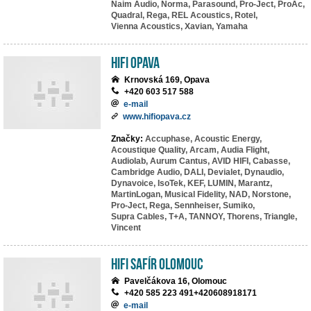
Naim Audio,
Norma,
Parasound,
Pro-Ject,
ProAc,
Quadral,
Rega,
REL Acoustics,
Rotel,
Vienna Acoustics,
Xavian,
Yamaha
HIFI Opava
Krnovská 169, Opava
+420 603 517 588
e-mail
www.hifiopava.cz
Značky:
Accuphase,
Acoustic Energy,
Acoustique Quality,
Arcam,
Audia Flight,
Audiolab,
Aurum Cantus,
AVID HIFI,
Cabasse,
Cambridge Audio,
DALI,
Devialet,
Dynaudio,
Dynavoice,
IsoTek,
KEF,
LUMIN,
Marantz,
MartinLogan,
Musical Fidelity,
NAD,
Norstone,
Pro-Ject,
Rega,
Sennheiser,
Sumiko,
Supra Cables,
T+A,
TANNOY,
Thorens,
Triangle,
Vincent
HiFi Safír Olomouc
Pavelčákova 16, Olomouc
+420 585 223 491+420608918171
e-mail