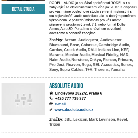
RODEL - AUDIO je součástí společnosti RODEL s.r.o.,
zabývající se elektroinstalacemi více jak 20 let. K dispozici
Detail studia
pro vás máme poslechové studio se třemi místnostmi s
tou nejkvalitněší audio technikou, ale i s dobrým poměrem
výkon/cena. V poslední místnosti pro vás máme
připravený prostorový zvuk 7.1, nebo formát Dolby
Atmos, Auro 3D. Poradíme s návrhem ozvučení,
dovezeme a odborně zapojíme.
Značky:
Arcam,
Audioquest,
Audiovector,
Bluesound,
Bose,
Cabasse,
Cambridge Audio,
Cardas,
Creek Audio,
DALI,
Indiana Line,
KEF,
Marantz,
Monitor Audio,
Musical Fidelity,
NAD,
Naim Audio,
Norstone,
Onkyo,
Pioneer,
Primare,
Pro-Ject,
Reavon,
Rega,
REL Acoustics,
Sonos,
Sony,
Supra Cables,
T+A,
Thorens,
Yamaha
Absolute Audio
Lindleyova 2822/2, Praha 6
+420 777 739 377
e-mail
www.absoluteaudio.cz
Značky:
JBL,
Lexicon,
Mark Levinson,
Revel,
Trigon