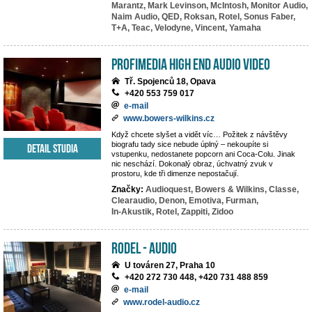
Marantz,
Mark Levinson,
McIntosh,
Monitor Audio,
Naim Audio,
QED,
Roksan,
Rotel,
Sonus Faber,
T+A,
Teac,
Velodyne,
Vincent,
Yamaha
PROFIMEDIA High End Audio Video
Tř. Spojenců 18, Opava
+420 553 759 017
e-mail
www.bowers-wilkins.cz
Když chcete slyšet a vidět víc… Požitek z návštěvy
biografu tady sice nebude úplný – nekoupíte si
Detail studia
vstupenku, nedostanete popcorn ani Coca-Colu. Jinak
nic neschází. Dokonalý obraz, úchvatný zvuk v
prostoru, kde tři dimenze nepostačují.
Značky:
Audioquest,
Bowers & Wilkins,
Classe,
Clearaudio,
Denon,
Emotiva,
Furman,
In-Akustik,
Rotel,
Zappiti,
Zidoo
RODEL - AUDIO
U továren 27, Praha 10
+420 272 730 448, +420 731 488 859
e-mail
www.rodel-audio.cz