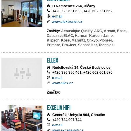
U Nemocnice 264, Říčany
+420 323 631 633, +420 602 331 662
e-mail
www.elektronet.cz
Značky:
Acoustique Quality,
AKG,
Arcam,
Bose,
Cabasse,
ELAC,
Harman Kardon,
Jamo,
Klipsch,
Koss,
Marantz,
Onkyo,
Pioneer,
Primare,
Pro-Ject,
Sennheiser,
Technics
ELLEX
Rudolfovská 34, České Budějovice
+420 386 350 461, +420 602 601 570
e-mail
www.ellex.cz
Značky:
EXCELIA HIFI
Generála Uchytila 904, Chrudim
+420 724 007 744
e-mail
www.excelia-hifi.cz