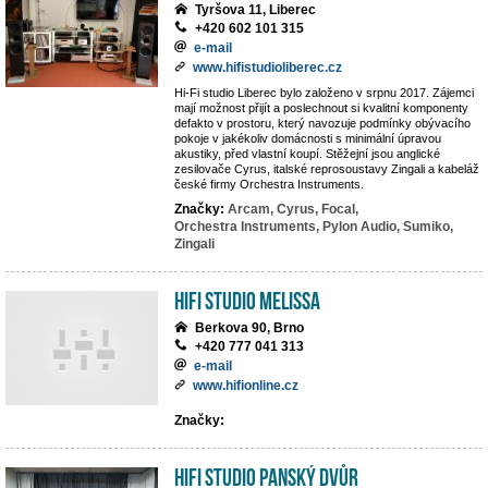
Tyršova 11, Liberec
+420 602 101 315
e-mail
www.hifistudioliberec.cz
Hi-Fi studio Liberec bylo založeno v srpnu 2017. Zájemci
mají možnost přijít a poslechnout si kvalitní komponenty
defakto v prostoru, který navozuje podmínky obývacího
pokoje v jakékoliv domácnosti s minimální úpravou
akustiky, před vlastní koupí. Stěžejní jsou anglické
zesilovače Cyrus, italské reprosoustavy Zingali a kabeláž
české firmy Orchestra Instruments.
Značky:
Arcam,
Cyrus,
Focal,
Orchestra Instruments,
Pylon Audio,
Sumiko,
Zingali
Hifi studio MeLiSSA
Berkova 90, Brno
+420 777 041 313
e-mail
www.hifionline.cz
Značky:
Hifi Studio Panský Dvůr