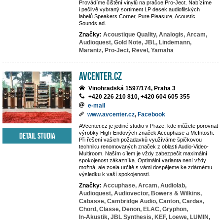
Provádíme čištění vinylů na pračce Pro-Ject. Nabízíme
i pečlivě vybraný sortiment LP desek audiofilských
labelů Speakers Corner, Pure Pleasure, Acoustic
Sounds ad.
Značky:
Acoustique Quality,
Analogis,
Arcam,
Audioquest,
Gold Note,
JBL,
Lindemann,
Marantz,
Pro-Ject,
Revel,
Yamaha
AVcenter.cz
Vinohradská 1597/174, Praha 3
+420 226 210 810, +420 604 605 355
e-mail
www.avcenter.cz
,
Facebook
AVcenter.cz je jediné studio v Praze, kde můžete porovnat
výrobky High-Endových značek Accuphase a McIntosh.
Detail studia
Při řešení vašich požadavků využíváme špičkovou
techniku renomovaných značek z oblasti Audio-Video-
Multiroom. Naším cílem je vždy zabezpečit maximální
spokojenost zákazníka. Optimální varianta není vždy
možná, ale zcela určitě s vámi dospějeme ke zdárnému
výsledku k vaší spokojenosti.
Značky:
Accuphase,
Arcam,
Audiolab,
Audioquest,
Audiovector,
Bowers & Wilkins,
Cabasse,
Cambridge Audio,
Canton,
Cardas,
Chord,
Classe,
Denon,
ELAC,
Gryphon,
In-Akustik,
JBL Synthesis,
KEF,
Loewe,
LUMIN,