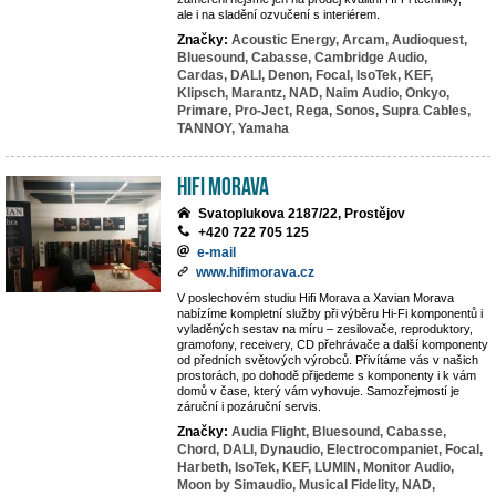
ale i na sladění ozvučení s interiérem.
Značky:
Acoustic Energy,
Arcam,
Audioquest,
Bluesound,
Cabasse,
Cambridge Audio,
Cardas,
DALI,
Denon,
Focal,
IsoTek,
KEF,
Klipsch,
Marantz,
NAD,
Naim Audio,
Onkyo,
Primare,
Pro-Ject,
Rega,
Sonos,
Supra Cables,
TANNOY,
Yamaha
Hifi Morava
Svatoplukova 2187/22, Prostějov
+420 722 705 125
e-mail
www.hifimorava.cz
V poslechovém studiu Hifi Morava a Xavian Morava
nabízíme kompletní služby při výběru Hi-Fi komponentů i
vyladěných sestav na míru – zesilovače, reproduktory,
gramofony, receivery, CD přehrávače a další komponenty
od předních světových výrobců. Přivítáme vás v našich
prostorách, po dohodě přijedeme s komponenty i k vám
domů v čase, který vám vyhovuje. Samozřejmostí je
záruční i pozáruční servis.
Značky:
Audia Flight,
Bluesound,
Cabasse,
Chord,
DALI,
Dynaudio,
Electrocompaniet,
Focal,
Harbeth,
IsoTek,
KEF,
LUMIN,
Monitor Audio,
Moon by Simaudio,
Musical Fidelity,
NAD,