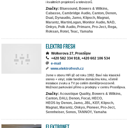
i kvalitních projektorů a televizorů.
Značky:
Bluesound,
Bowers & Wilkins,
Cabasse,
Cambridge Audio,
Canton,
Denon,
Dual,
Dynaudio,
Jamo,
Klipsch,
Magnat,
Marantz,
MartinLogan,
Monitor Audio,
NAD,
Onkyo,
Polk Audio,
Primare,
Pro-Ject,
Rega,
Roksan,
Rotel,
Teac,
Yamaha
Elektro Fresh
Wolkerova 27, Prostějov
+420 582 334 918, +420 602 106 534
e-mail
www.elektrofresh.cz
Jsme v oboru HiFi již od roku 1992. Baví nás klasické
stereo + vinyl, stále fandíme domácímu kinu, včetně
instalace zvuku a TV po celém domě/provozovně.
Možnost parkování přímo u prodejny v centru Prostějova.
Značky:
Acoustique Quality,
Bowers & Wilkins,
Canton,
DALI,
Denon,
Focal,
HECO,
HEOS by Denon,
Jamo,
JBL,
KEF,
Klipsch,
Magnat,
Marantz,
Onkyo,
Pioneer,
Pro-Ject,
Sennheiser,
Sonos,
TANNOY,
Yamaha
ElektroNet