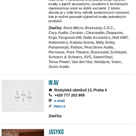
kvality s jejichž akustickými, vizuálními či technickými
vlastnostmi je nutné se dobře seznámit. Z tohoto
důvodu je v sídle firmy několik poslechových místností,
kde je možné posoudit výjimečné kvality jednotlivých
produktů.
Značky:
Benz-Micro,
Brassany,
C.E.C.,
Cary Audio,
Ceratec,
Clearaudio,
Diapason,
Ergo,
Ferguson Hill,
Gallo Acoustics,
Heil AMT,
Holosonics,
Kubala-Sosna,
Nitty Gritty,
Panamorph,
Pathos,
Peachtree Audio,
Perreaux,
Pure Theatre,
Russound,
Schnepel,
Schoers & Schoers,
SVS,
SweetVinyl,
Torus Power,
Van den Hul,
Velodyne,
Vutec,
Zesto Audio
IN AV
Roztylské náměstí 13, Praha 4
+420 777 203 909
e-mail
inav.cz
Značky:
JASYKO