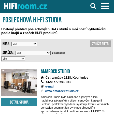
Server o Hi-Fi a AV technice
Poslechová Hi-Fi studia
Ucelený přehled poslechových Hi-Fi studií s možností vyhledávání
podle krajů a značek Hi-Fi produktů.
Kraj:
Zrušit filtr
Značka:
z kategorie
Amarock Studio
Čsl. armády 1328, Kopřivnice
+420 777 601 851
e-mail
www.amarockstudio.cz
Amarock Studio bylo založeno s jasným cílem,
nabídnout zákazníkům všech cenových kategorií
Detail studia
ucelené, perfektně vyladěné systémy, které i ve vašich
domácích podmínkách vyniknou především
zprostředkováním dokonalé reprodukce HUDBY. To