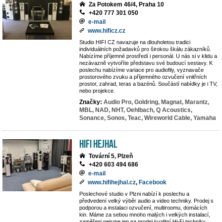
Za Potokem 46/4, Praha 10
+420 777 301 050
e-mail
www.hificz.cz
Studio HIFI CZ navazuje na dlouholetou tradici
individuálních požadavků pro širokou škálu zákazníků.
Nabízíme příjemné prostředí i personál. U nás si v klidu a
nezávazně vytvoříte představu své budoucí sestavy. K
poslechu nabízíme variace pro audiofily, vyznavače
prostorového zvuku a příjemného ozvučení vnitřních
prostor, zahrad, teras a bazénů. Součástí nabídky je i TV,
nebo projekce.
Značky:
Audio Pro,
Goldring,
Magnat,
Marantz,
MBL,
NAD,
NHT,
Oehlbach,
Q Acoustics,
Sonance,
Sonos,
Teac,
Wireworld Cable,
Yamaha
Hifi Hejhal
Tovární 5, Plzeň
+420 603 494 686
e-mail
www.hifihejhal.cz
,
Facebook
Poslechové studio v Plzni nabízí k poslechu a
předvedení velký výběr audio a video techniky. Prodej s
podporou a instalaci ozvučení, multiroomu, domácích
kin. Máme za sebou mnoho malých i velkých instalací,
zaměřeni nejsme jen na prodej kvalitní Hi-Fi techniky,