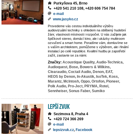
Purkyňova 45, Brno
+420 541 210 108, +420 606 754 784
e-mail
www.jasyko.cz
Provedeme vás cestou individuálního výběru
audiovizuální techniky s ohledem na oblíbený hudební
žánr, vlastnosti místnosti i rozpočet. U nás zažijete jak
špičkové stereo, domácí kino, ale i ukázky multiroom
ozvučení a smart home. Poradíme vám, domluvíme se
s vaším architektem, pomůžeme s výběrem, ale i finální
instalací po celé republice. Kvalitní hudbu je zapotřebí
zažít, zastavte se za námi.
Značky:
Acoustique Quality,
Audio-Technica,
Audioquest,
Bose,
Bowers & Wilkins,
Clearaudio,
Coctail Audio,
Denon,
EAT,
HEOS by Denon,
In-Akustik,
IsoTek,
Koss,
Marantz,
McIntosh,
Oppo,
Ortofon,
Pioneer,
Polk Audio,
Pro-Ject,
PRYMA,
Rotel,
Sennheiser,
Sonus Faber,
Sumiko
LEPŠÍ ZVUK
Sezimova 8, Praha 4
+420 724 366 269
e-mail
lepsizvuk.cz
,
Facebook