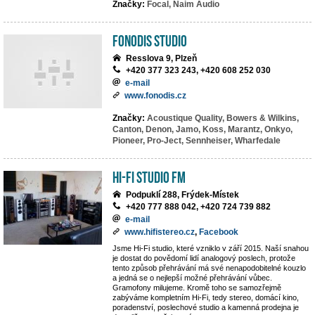
Značky:
Focal,
Naim Audio
Fonodis studio
Resslova 9, Plzeň
+420 377 323 243, +420 608 252 030
e-mail
www.fonodis.cz
Značky:
Acoustique Quality,
Bowers & Wilkins,
Canton,
Denon,
Jamo,
Koss,
Marantz,
Onkyo,
Pioneer,
Pro-Ject,
Sennheiser,
Wharfedale
Hi-Fi Studio FM
Podpuklí 288, Frýdek-Místek
+420 777 888 042, +420 724 739 882
e-mail
www.hifistereo.cz
,
Facebook
Jsme Hi-Fi studio, které vzniklo v září 2015. Naší snahou
je dostat do povědomí lidí analogový poslech, protože
tento způsob přehrávání má své nenapodobitelné kouzlo
a jedná se o nejlepší možné přehrávání vůbec.
Gramofony milujeme. Kromě toho se samozřejmě
zabýváme kompletním Hi-Fi, tedy stereo, domácí kino,
poradenství, poslechové studio a kamenná prodejna je