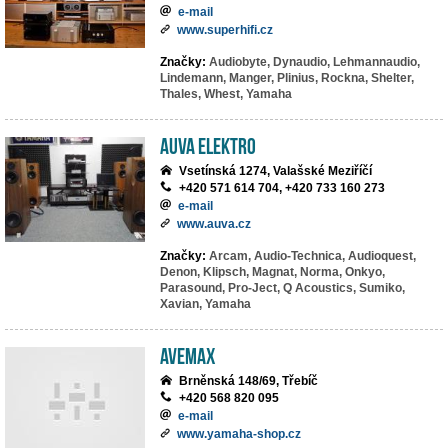
e-mail
www.superhifi.cz
Značky:
Audiobyte,
Dynaudio,
Lehmannaudio,
Lindemann,
Manger,
Plinius,
Rockna,
Shelter,
Thales,
Whest,
Yamaha
AuVa elektro
Vsetínská 1274, Valašské Meziříčí
+420 571 614 704, +420 733 160 273
e-mail
www.auva.cz
Značky:
Arcam,
Audio-Technica,
Audioquest,
Denon,
Klipsch,
Magnat,
Norma,
Onkyo,
Parasound,
Pro-Ject,
Q Acoustics,
Sumiko,
Xavian,
Yamaha
AVEMAX
Brněnská 148/69, Třebíč
+420 568 820 095
e-mail
www.yamaha-shop.cz