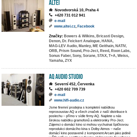
ALTEI
Novodvorská 10, Praha 4
+420 731 012 941
e-mail
www.altei.cz
,
Facebook
Značky:
Bowers & Wilkins,
Bricasti Design,
Denon,
Dr. Feickert Analogue,
HANA,
MAG-LEV Audio,
Manley,
ME Geithain,
NATIV,
ORB,
Prism Sound,
Pro-Ject,
Reed,
Roon Labs,
Sonus Faber,
Sony,
Sorane,
STAX,
T+A,
Weiss,
Yamaha,
ZYX
AQ Audio Studio
Severní 452, Červenka
+420 602 709 739
e-mail
www.hifi-audio.cz
Jsme firemní prodejna s kompletní nabídkou
reprosoustav AQ a všech značek z naší distribuce k
poslechu – přímo v sídle firmy AQ. Najdete u nás
širokou nabídku gramofonů a elektroniky Pro-Ject.
Zájemci o domácí kino si mohou vychutnat špičkovou
reprodukci domácího kina s Dolby Atmos – naše
domácí kino postavené z komponent Arcam jako jediné