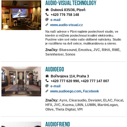
AUDIO-VISUAL TECHNOLOGY
Dubová 835/36, Plzeň
+420 776 758 148
e-mail
www.audio-visual.cz
Na naší adrese v Plzni najdete poslechové studio, ve
kterém si můžete poslechnout kvalitní elektroniku.
Pustíme vám své nebo vaše oblíbené nahrávky. Studio
je rozděleno na dvě sekce, multikanálovou a stereo.
Značky:
Bluesound,
Emotiva,
JVC,
RIHA,
RME,
Sennheiser,
Sonos
AUDIOEGO
Bořivojova 114, Praha 3
+420 777 620 990, +420 777 147 007
e-mail
www.audioego.com
,
Facebook
Značky:
Ayre,
Clearaudio,
Devialet,
ELAC,
Focal,
HFX,
JVC,
Kuzma,
LINN,
LUMIN,
MartinLogan,
Olive,
Theta Digital,
VPI
Audiofriend