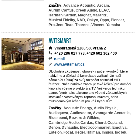
Značky:
Advance Acoustic,
Arcam,
Aurum Cantus,
Creek Audio,
ELAC,
Harman Kardon,
Magnat,
Marantz,
Musical Fidelity,
NAD,
Onkyo,
Oppo,
Pioneer,
Pro-Ject,
Teac,
Thorens,
Vincent,
Yamaha
Avitsmart
Vinohradská 1200/50, Praha 2
+420 286 017 773, +420 602 302 400
e-mail
www.avitsmart.cz
Dlouholetá zkušenost, obrovský počet výrobků, které
nabízíme a důkladná konzultace zajišťují, že naši
zákazníci získají za svůj rozpočet optimální HiFi
řetězec. Naše nabídka zahrnuje také řešení pro domácí
kino a to včetně projektorů a TV. Veškerou techniku
samozřejmě nainstalujeme a to včetně zákaznických
instalací s vestavěnými reprosoustavami, nebo
multiroomovým řešením pro váš byt či dům.
Značky:
Acoustic Energy,
Audio Physic,
Audioquest,
Audiovector,
Avantgarde Acoustic,
Bluesound,
Bowers & Wilkins,
Cambridge Audio,
Cardas,
Chord,
Copland,
Denon,
Dynaudio,
Electrocompaniet,
Emotiva,
Estelon,
Focal,
Hegel,
Hifiman,
Innuos,
IsoTek,