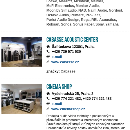
Loewe,
Marantz,
McIntosh,
Meitner,
MoFi Electronics,
Monitor Audio,
Moon by Simaudio,
NAD,
Naim Audio,
Nordost,
Octave Audio,
Primare,
Pro-Ject,
Purist Audio Design,
Rega,
REL Acoustics,
Roksan,
Sonos,
Sonus Faber,
Sony,
Yamaha
Cabasse Acoustic Center
Šafránkova 1238/1, Praha
+420 739 571 530
e-mail
www.cabasse.cz
Značky:
Cabasse
Cinema Shop
Vyšehradská 25, Praha 2
+420 774 221 482, +420 774 221 483
e-mail
www.cinemashop.cz
Prodejna audio-video techniky s poslechovým a
předváděcím prostorem a internetovým obchodem.
Široká nabídka přístrojů v různých cenových hladinách.
Poradenství a návrhy sestav domácího kina, sterea, ale