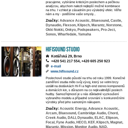
pracujeme, vybíráme kritickým poslechem a pečlivou
analýzou, abychom nalezli nejlepší možné kombinace
na trhu. I vzhled je zásadním pro výsledný efekt. Věřte
nám a my - potěšíme vaše smysly...
Značky:
Advance Acoustic,
Bluesound,
Castle,
Dynaudio,
Flexson,
Klipsch,
Marantz,
Norstone,
Okki Nokki,
Onkyo,
Podspeakers,
Pro-Ject,
Sonos,
Wharfedale,
Yamaha
HifiSound Studio
Kotlářská 29, Brno
+420 541 217 554, +420 605 250 923
e-mail
www.hifisound.cz
Poslechové studio působí na trhu od roku 1999. Konečné
zaměření studia mělo svůj vývoj, který se velmi brzy
ustálil na dodávkách Hi-Fi a high-end stereo komponentů
a domácích kin, s důrazem na co nejkvalitnější poslech
hudby. Samozřejmostí je u nás důkladné vyzkoušení
vybraného modelu a případné srovnání s konkurenčními
výrobky před jeho samotným nákupem.
Značky:
Acoustic Energy,
Advance Acoustic,
Arcam,
Bluesound,
Cambridge Audio,
Chord,
Creek Audio,
DALI,
Dynaudio,
ELAC,
Elipson,
Focal,
Fyne Audio,
HECO,
KEF,
Klipsch,
Magnat,
Marantz,
Mission,
Monitor Audio,
NAD,