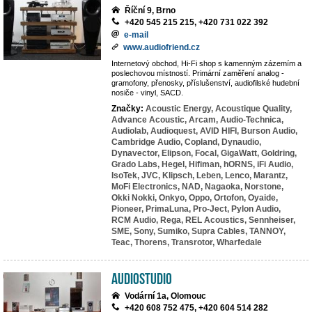
Říční 9, Brno
+420 545 215 215, +420 731 022 392
e-mail
www.audiofriend.cz
Internetový obchod, Hi-Fi shop s kamenným zázemím a
poslechovou místností. Primární zaměření analog -
gramofony, přenosky, příslušenství, audiofilské hudební
nosiče - vinyl, SACD.
Značky:
Acoustic Energy,
Acoustique Quality,
Advance Acoustic,
Arcam,
Audio-Technica,
Audiolab,
Audioquest,
AVID HIFI,
Burson Audio,
Cambridge Audio,
Copland,
Dynaudio,
Dynavector,
Elipson,
Focal,
GigaWatt,
Goldring,
Grado Labs,
Hegel,
Hifiman,
hORNS,
iFi Audio,
IsoTek,
JVC,
Klipsch,
Leben,
Lenco,
Marantz,
MoFi Electronics,
NAD,
Nagaoka,
Norstone,
Okki Nokki,
Onkyo,
Oppo,
Ortofon,
Oyaide,
Pioneer,
PrimaLuna,
Pro-Ject,
Pylon Audio,
RCM Audio,
Rega,
REL Acoustics,
Sennheiser,
SME,
Sony,
Sumiko,
Supra Cables,
TANNOY,
Teac,
Thorens,
Transrotor,
Wharfedale
AudioStudio
Vodární 1a, Olomouc
+420 608 752 475, +420 604 514 282