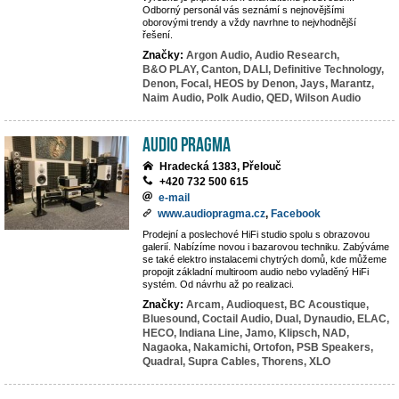
Odborný personál vás seznámí s nejnovějšími
oborovými trendy a vždy navrhne to nejvhodnější
řešení.
Značky:
Argon Audio,
Audio Research,
B&O PLAY,
Canton,
DALI,
Definitive Technology,
Denon,
Focal,
HEOS by Denon,
Jays,
Marantz,
Naim Audio,
Polk Audio,
QED,
Wilson Audio
Audio Pragma
Hradecká 1383, Přelouč
+420 732 500 615
e-mail
www.audiopragma.cz
,
Facebook
Prodejní a poslechové HiFi studio spolu s obrazovou
galerií. Nabízíme novou i bazarovou techniku. Zabýváme
se také elektro instalacemi chytrých domů, kde můžeme
propojit základní multiroom audio nebo vyladěný HiFi
systém. Od návrhu až po realizaci.
Značky:
Arcam,
Audioquest,
BC Acoustique,
Bluesound,
Coctail Audio,
Dual,
Dynaudio,
ELAC,
HECO,
Indiana Line,
Jamo,
Klipsch,
NAD,
Nagaoka,
Nakamichi,
Ortofon,
PSB Speakers,
Quadral,
Supra Cables,
Thorens,
XLO