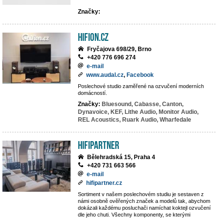
Značky:
hifion.cz
Fryčajova 698/29, Brno
+420 776 696 274
e-mail
www.audal.cz
,
Facebook
Poslechové studio zaměřené na ozvučení moderních
domácností.
Značky:
Bluesound,
Cabasse,
Canton,
Dynavoice,
KEF,
Lithe Audio,
Monitor Audio,
REL Acoustics,
Ruark Audio,
Wharfedale
HIFIpartner
Bělehradská 15, Praha 4
+420 731 663 566
e-mail
hifipartner.cz
Sortiment v našem poslechovém studiu je sestaven z
námi osobně ověřených značek a modelů tak, abychom
dokázali každému posluchači namíchat koktejl ozvučení
dle jeho chuti. Všechny komponenty, se kterými