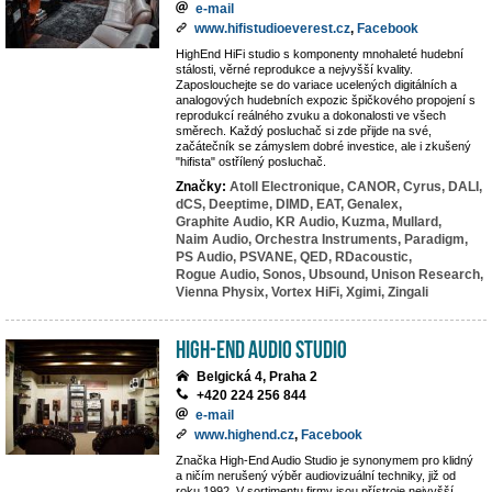
e-mail
www.hifistudioeverest.cz
,
Facebook
HighEnd HiFi studio s komponenty mnohaleté hudební
stálosti, věrné reprodukce a nejvyšší kvality.
Zaposlouchejte se do variace ucelených digitálních a
analogových hudebních expozic špičkového propojení s
reprodukcí reálného zvuku a dokonalosti ve všech
směrech. Každý posluchač si zde přijde na své,
začátečník se zámyslem dobré investice, ale i zkušený
"hifista" ostřílený posluchač.
Značky:
Atoll Electronique,
CANOR,
Cyrus,
DALI,
dCS,
Deeptime,
DIMD,
EAT,
Genalex,
Graphite Audio,
KR Audio,
Kuzma,
Mullard,
Naim Audio,
Orchestra Instruments,
Paradigm,
PS Audio,
PSVANE,
QED,
RDacoustic,
Rogue Audio,
Sonos,
Ubsound,
Unison Research,
Vienna Physix,
Vortex HiFi,
Xgimi,
Zingali
High-End Audio Studio
Belgická 4, Praha 2
+420 224 256 844
e-mail
www.highend.cz
,
Facebook
Značka High-End Audio Studio je synonymem pro klidný
a ničím nerušený výběr audiovizuální techniky, již od
roku 1992. V sortimentu firmy jsou přístroje nejvyšší