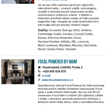
Již od roku 1991 nabízíme náročným zájemcům -
milovníkům hudby - zvukově zdařilé, technologicky
vyspělé a řemeslně poctivě zpracované výrobky
renomovaných světových značek. V klidném a
příjemném prostředí našeho studia, při šálku pravého
anglického čaje, vstoupíte do světa skutečného Hi-Fi,
kde kvalita není jen prázdný reklamní slogan.
Značky:
Acoustic Energy,
AKG,
Anthem,
Cambridge Audio,
Cardas,
Crystal Cable,
Denon,
Electrocompaniet,
Focal,
Harman Kardon,
Infinity,
JBL,
Lexicon,
Mark Levinson,
Meridian,
Mission,
Norstone,
Revel,
Sonus Faber,
Yamaha
Focal powered by Naim
Vinohradská 1200/50, Praha 2
+420 605 836 876
e-mail
www.focalnaimstore.cz
Specializovaný obchod Focal Powered by Naim poskytuje
bezkonkurenční nabídku kombinaci reprosoustav Focal
spolu s audio řešením Naim Audio. Na více než 90 m2
showroomu Focal Naim si můžete užít výjimečný zážitek
z hudby v akusticky upravené poslechové místnosti, s
domácím kinem Dolby Atmos, nebo u sluchátkového baru.