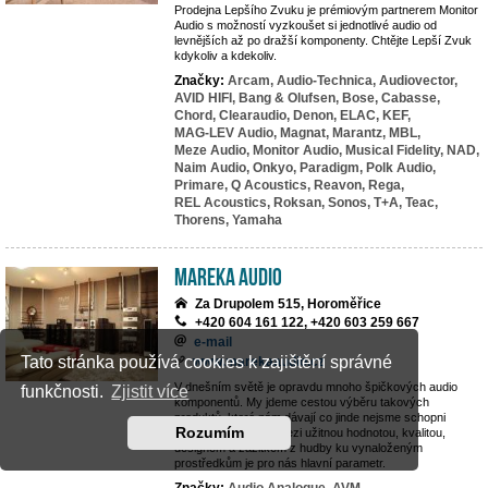
Prodejna Lepšího Zvuku je prémiovým partnerem Monitor
Audio s možností vyzkoušet si jednotlivé audio od
levnějších až po dražší komponenty. Chtějte Lepší Zvuk
kdykoliv a kdekoliv.
Značky:
Arcam,
Audio-Technica,
Audiovector,
AVID HIFI,
Bang & Olufsen,
Bose,
Cabasse,
Chord,
Clearaudio,
Denon,
ELAC,
KEF,
MAG-LEV Audio,
Magnat,
Marantz,
MBL,
Meze Audio,
Monitor Audio,
Musical Fidelity,
NAD,
Naim Audio,
Onkyo,
Paradigm,
Polk Audio,
Primare,
Q Acoustics,
Reavon,
Rega,
REL Acoustics,
Roksan,
Sonos,
T+A,
Teac,
Thorens,
Yamaha
MAREKA AUDIO
Za Drupolem 515, Horoměřice
+420 604 161 122, +420 603 259 667
e-mail
Tato stránka používá cookies k zajištění správné
www.marekaaudio.cz
V dnešním světě je opravdu mnoho špičkových audio
funkčnosti.
Zjistit více
komponentů. My jdeme cestou výběru takových
produktů, které nám dávají co jinde nejsme schopni
Rozumím
nalézt. Rovnováha mezi užitnou hodnotou, kvalitou,
designem a zážitkem z hudby ku vynaloženým
prostředkům je pro nás hlavní parametr.