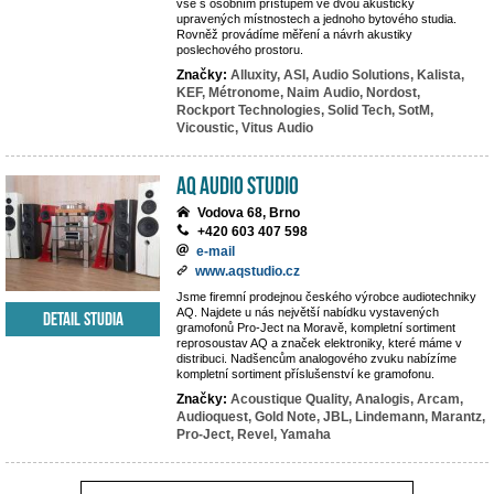
vše s osobním přístupem ve dvou akusticky
upravených místnostech a jednoho bytového studia.
Rovněž provádíme měření a návrh akustiky
poslechového prostoru.
Značky:
Alluxity,
ASI,
Audio Solutions,
Kalista,
KEF,
Métronome,
Naim Audio,
Nordost,
Rockport Technologies,
Solid Tech,
SotM,
Vicoustic,
Vitus Audio
AQ audio studio
Vodova 68, Brno
+420 603 407 598
e-mail
www.aqstudio.cz
Jsme firemní prodejnou českého výrobce audiotechniky
AQ. Najdete u nás největší nabídku vystavených
Detail studia
gramofonů Pro-Ject na Moravě, kompletní sortiment
reprosoustav AQ a značek elektroniky, které máme v
distribuci. Nadšencům analogového zvuku nabízíme
kompletní sortiment příslušenství ke gramofonu.
Značky:
Acoustique Quality,
Analogis,
Arcam,
Audioquest,
Gold Note,
JBL,
Lindemann,
Marantz,
Pro-Ject,
Revel,
Yamaha