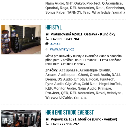
Naim Audio,
NHT,
Onkyo,
Pro-Ject,
Q Acoustics,
Quadral,
Rega,
REL Acoustics,
Rotel,
Sennheiser,
Sonus Faber,
TANNOY,
Teac,
Wharfedale,
Yamaha
HiFiStyl
Vratimovská 624/11, Ostrava - Kunčičky
+420 603 841 784
e-mail
www.hifistyl.cz
Místo pro milovníky hudby a kvalitního videa s osobním
přístupem. Zaměření na Hi-Fi techniku. Firma založena
roku 1995. Čistíme LP desky.
Značky:
Accuphase,
Acoustique Quality,
Arcam,
Audioquest,
Chord,
Creek Audio,
DALI,
Denon,
DS Audio,
Emotiva,
Focal,
Furutech,
Fyne Audio,
GigaWatt,
Gold Note,
Hegel,
IsoTek,
KEF,
Monitor Audio,
Naim Audio,
Primare,
Pro-Ject,
QED,
REL Acoustics,
Revel,
Velodyne,
Wireworld Cable,
Yamaha
High End Studio EVEREST
Popovická 1091, Modřice (Brno - venkov)
+420 777 956 292