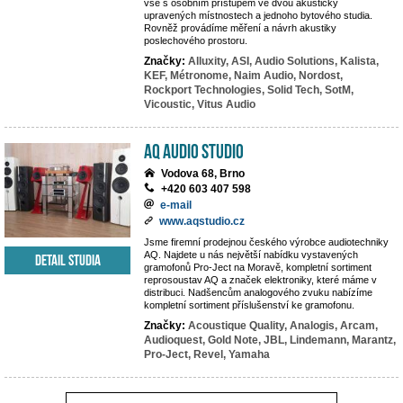
vše s osobním přístupem ve dvou akusticky
upravených místnostech a jednoho bytového studia.
Rovněž provádíme měření a návrh akustiky
poslechového prostoru.
Značky:
Alluxity,
ASI,
Audio Solutions,
Kalista,
KEF,
Métronome,
Naim Audio,
Nordost,
Rockport Technologies,
Solid Tech,
SotM,
Vicoustic,
Vitus Audio
AQ audio studio
Vodova 68, Brno
+420 603 407 598
e-mail
www.aqstudio.cz
Jsme firemní prodejnou českého výrobce audiotechniky
AQ. Najdete u nás největší nabídku vystavených
Detail studia
gramofonů Pro-Ject na Moravě, kompletní sortiment
reprosoustav AQ a značek elektroniky, které máme v
distribuci. Nadšencům analogového zvuku nabízíme
kompletní sortiment příslušenství ke gramofonu.
Značky:
Acoustique Quality,
Analogis,
Arcam,
Audioquest,
Gold Note,
JBL,
Lindemann,
Marantz,
Pro-Ject,
Revel,
Yamaha