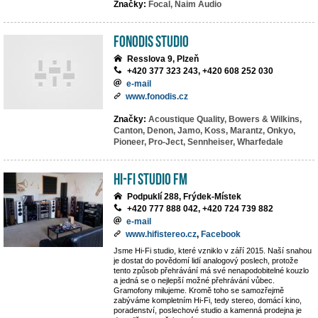
Značky:
Focal,
Naim Audio
Fonodis studio
Resslova 9, Plzeň
+420 377 323 243, +420 608 252 030
e-mail
www.fonodis.cz
Značky:
Acoustique Quality,
Bowers & Wilkins,
Canton,
Denon,
Jamo,
Koss,
Marantz,
Onkyo,
Pioneer,
Pro-Ject,
Sennheiser,
Wharfedale
Hi-Fi Studio FM
Podpuklí 288, Frýdek-Místek
+420 777 888 042, +420 724 739 882
e-mail
www.hifistereo.cz
,
Facebook
Jsme Hi-Fi studio, které vzniklo v září 2015. Naší snahou
je dostat do povědomí lidí analogový poslech, protože
tento způsob přehrávání má své nenapodobitelné kouzlo
a jedná se o nejlepší možné přehrávání vůbec.
Gramofony milujeme. Kromě toho se samozřejmě
zabýváme kompletním Hi-Fi, tedy stereo, domácí kino,
poradenství, poslechové studio a kamenná prodejna je