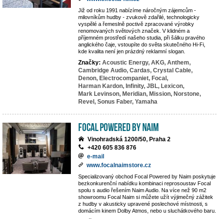
Již od roku 1991 nabízíme náročným zájemcům -
milovníkům hudby - zvukově zdařilé, technologicky
vyspělé a řemeslně poctivě zpracované výrobky
renomovaných světových značek. V klidném a
příjemném prostředí našeho studia, při šálku pravého
anglického čaje, vstoupíte do světa skutečného Hi-Fi,
kde kvalita není jen prázdný reklamní slogan.
Značky:
Acoustic Energy,
AKG,
Anthem,
Cambridge Audio,
Cardas,
Crystal Cable,
Denon,
Electrocompaniet,
Focal,
Harman Kardon,
Infinity,
JBL,
Lexicon,
Mark Levinson,
Meridian,
Mission,
Norstone,
Revel,
Sonus Faber,
Yamaha
Focal powered by Naim
Vinohradská 1200/50, Praha 2
+420 605 836 876
e-mail
www.focalnaimstore.cz
Specializovaný obchod Focal Powered by Naim poskytuje
bezkonkurenční nabídku kombinaci reprosoustav Focal
spolu s audio řešením Naim Audio. Na více než 90 m2
showroomu Focal Naim si můžete užít výjimečný zážitek
z hudby v akusticky upravené poslechové místnosti, s
domácím kinem Dolby Atmos, nebo u sluchátkového baru.