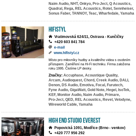
Naim Audio,
NHT,
Onkyo,
Pro-Ject,
Q Acoustics,
Quadral,
Rega,
REL Acoustics,
Rotel,
Sennheiser,
Sonus Faber,
TANNOY,
Teac,
Wharfedale,
Yamaha
HiFiStyl
Vratimovská 624/11, Ostrava - Kunčičky
+420 603 841 784
e-mail
www.hifistyl.cz
Místo pro milovníky hudby a kvalitního videa s osobním
přístupem. Zaměření na Hi-Fi techniku. Firma založena
roku 1995. Čistíme LP desky.
Značky:
Accuphase,
Acoustique Quality,
Arcam,
Audioquest,
Chord,
Creek Audio,
DALI,
Denon,
DS Audio,
Emotiva,
Focal,
Furutech,
Fyne Audio,
GigaWatt,
Gold Note,
Hegel,
IsoTek,
KEF,
Monitor Audio,
Naim Audio,
Primare,
Pro-Ject,
QED,
REL Acoustics,
Revel,
Velodyne,
Wireworld Cable,
Yamaha
High End Studio EVEREST
Popovická 1091, Modřice (Brno - venkov)
+420 777 956 292