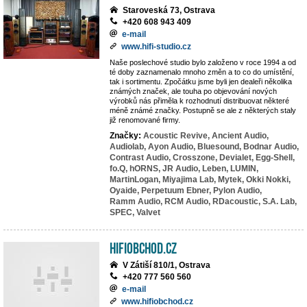
Staroveská 73, Ostrava
+420 608 943 409
e-mail
www.hifi-studio.cz
Naše poslechové studio bylo založeno v roce 1994 a od
té doby zaznamenalo mnoho změn a to co do umístění,
tak i sortimentu. Zpočátku jsme byli jen dealeři několika
známých značek, ale touha po objevování nových
výrobků nás přiměla k rozhodnutí distribuovat některé
méně známé značky. Postupně se ale z některých staly
již renomované firmy.
Značky:
Acoustic Revive,
Ancient Audio,
Audiolab,
Ayon Audio,
Bluesound,
Bodnar Audio,
Contrast Audio,
Crosszone,
Devialet,
Egg-Shell,
fo.Q,
hORNS,
JR Audio,
Leben,
LUMIN,
MartinLogan,
Miyajima Lab,
Mytek,
Okki Nokki,
Oyaide,
Perpetuum Ebner,
Pylon Audio,
Ramm Audio,
RCM Audio,
RDacoustic,
S.A. Lab,
SPEC,
Valvet
HiFiobchod.cz
V Zátiší 810/1, Ostrava
+420 777 560 560
e-mail
www.hifiobchod.cz