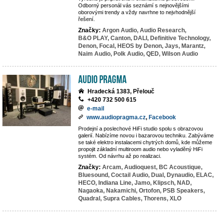
Odborný personál vás seznámí s nejnovějšími
oborovými trendy a vždy navrhne to nejvhodnější
řešení.
Značky:
Argon Audio,
Audio Research,
B&O PLAY,
Canton,
DALI,
Definitive Technology,
Denon,
Focal,
HEOS by Denon,
Jays,
Marantz,
Naim Audio,
Polk Audio,
QED,
Wilson Audio
Audio Pragma
Hradecká 1383, Přelouč
+420 732 500 615
e-mail
www.audiopragma.cz
,
Facebook
Prodejní a poslechové HiFi studio spolu s obrazovou
galerií. Nabízíme novou i bazarovou techniku. Zabýváme
se také elektro instalacemi chytrých domů, kde můžeme
propojit základní multiroom audio nebo vyladěný HiFi
systém. Od návrhu až po realizaci.
Značky:
Arcam,
Audioquest,
BC Acoustique,
Bluesound,
Coctail Audio,
Dual,
Dynaudio,
ELAC,
HECO,
Indiana Line,
Jamo,
Klipsch,
NAD,
Nagaoka,
Nakamichi,
Ortofon,
PSB Speakers,
Quadral,
Supra Cables,
Thorens,
XLO