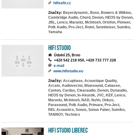
hifisafir.cz
Značky:
Beyerdynamic,
Bose,
Bowers & Wilkins,
Cambridge Audio,
Chord,
Denon,
HEOS by Denon,
JBL,
Lenco,
Marantz,
McIntosh,
Ortofon,
Pioneer,
Polk Audio,
Pro-Ject,
Rotel,
Sennheiser,
Sumiko,
Yamaha
HiFi Studio
Údolní 25, Brno
+420 542 218 050, +420 733 777 228
e-mail
www.hifistudio.eu
Značky:
Accuphase,
Acoustique Quality,
Arcam,
Audiovector,
Bluesound,
Cabasse,
Canton,
Cardas,
Clearaudio,
Denon,
Dynaudio,
HEOS by Denon,
In-Akustik,
JVC,
KEF,
Lenco,
Marantz,
McIntosh,
NAD,
NuVo,
Onkyo,
Parasound,
Polk Audio,
Primare,
Pro-Ject,
REL Acoustics,
Sonos,
Sonus Faber,
Sumiko,
TANNOY,
Technics
HiFi studio Liberec