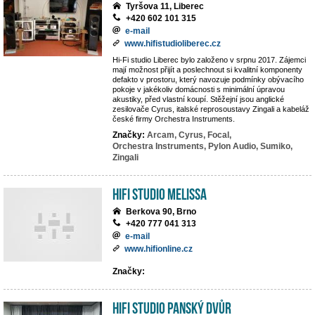
Tyršova 11, Liberec
+420 602 101 315
e-mail
www.hifistudioliberec.cz
Hi-Fi studio Liberec bylo založeno v srpnu 2017. Zájemci
mají možnost přijít a poslechnout si kvalitní komponenty
defakto v prostoru, který navozuje podmínky obývacího
pokoje v jakékoliv domácnosti s minimální úpravou
akustiky, před vlastní koupí. Stěžejní jsou anglické
zesilovače Cyrus, italské reprosoustavy Zingali a kabeláž
české firmy Orchestra Instruments.
Značky:
Arcam,
Cyrus,
Focal,
Orchestra Instruments,
Pylon Audio,
Sumiko,
Zingali
Hifi studio MeLiSSA
Berkova 90, Brno
+420 777 041 313
e-mail
www.hifionline.cz
Značky:
Hifi Studio Panský Dvůr