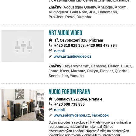
v ČR splňuje certifikaci Centre of Cinematic Excellence.
Značky:
Acoustique Quality,
Analogis,
Arcam,
Audioquest,
Gold Note,
JBL,
Lindemann,
Pro-Ject,
Revel,
Yamaha
Art Audio Video
Tř. Osvobození 316, Příbram
+420 318 629 358, +420 608 473 794
e-mail
www.artaudiovideo.cz
Značky:
Beyerdynamic,
Cabasse,
Denon,
ELAC,
Jamo,
Koss,
Marantz,
Onkyo,
Pioneer,
Quadral,
Sennheiser,
Yamaha
Audio Forum Praha
Soukalova 2212/6a, Praha 4
+420 608 738 836
e-mail
www.salonydenon.cz
,
Facebook
Stylová prodejna špičkové Hi-Fi elektroniky, sluchátek a
reprosoustav, nabízející to nejaktuálnější od
distribuovaných značek. Naprostá většina nabízených
výrobků je připravena k okamžitému předvedení.