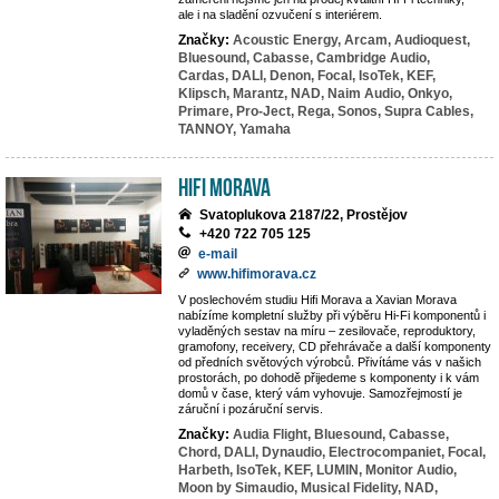
ale i na sladění ozvučení s interiérem.
Značky:
Acoustic Energy,
Arcam,
Audioquest,
Bluesound,
Cabasse,
Cambridge Audio,
Cardas,
DALI,
Denon,
Focal,
IsoTek,
KEF,
Klipsch,
Marantz,
NAD,
Naim Audio,
Onkyo,
Primare,
Pro-Ject,
Rega,
Sonos,
Supra Cables,
TANNOY,
Yamaha
Hifi Morava
Svatoplukova 2187/22, Prostějov
+420 722 705 125
e-mail
www.hifimorava.cz
V poslechovém studiu Hifi Morava a Xavian Morava
nabízíme kompletní služby při výběru Hi-Fi komponentů i
vyladěných sestav na míru – zesilovače, reproduktory,
gramofony, receivery, CD přehrávače a další komponenty
od předních světových výrobců. Přivítáme vás v našich
prostorách, po dohodě přijedeme s komponenty i k vám
domů v čase, který vám vyhovuje. Samozřejmostí je
záruční i pozáruční servis.
Značky:
Audia Flight,
Bluesound,
Cabasse,
Chord,
DALI,
Dynaudio,
Electrocompaniet,
Focal,
Harbeth,
IsoTek,
KEF,
LUMIN,
Monitor Audio,
Moon by Simaudio,
Musical Fidelity,
NAD,