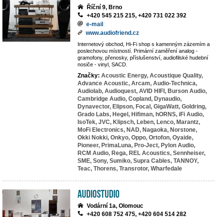
Říční 9, Brno
+420 545 215 215, +420 731 022 392
e-mail
www.audiofriend.cz
Internetový obchod, Hi-Fi shop s kamenným zázemím a
poslechovou místností. Primární zaměření analog -
gramofony, přenosky, příslušenství, audiofilské hudební
nosiče - vinyl, SACD.
Značky:
Acoustic Energy,
Acoustique Quality,
Advance Acoustic,
Arcam,
Audio-Technica,
Audiolab,
Audioquest,
AVID HIFI,
Burson Audio,
Cambridge Audio,
Copland,
Dynaudio,
Dynavector,
Elipson,
Focal,
GigaWatt,
Goldring,
Grado Labs,
Hegel,
Hifiman,
hORNS,
iFi Audio,
IsoTek,
JVC,
Klipsch,
Leben,
Lenco,
Marantz,
MoFi Electronics,
NAD,
Nagaoka,
Norstone,
Okki Nokki,
Onkyo,
Oppo,
Ortofon,
Oyaide,
Pioneer,
PrimaLuna,
Pro-Ject,
Pylon Audio,
RCM Audio,
Rega,
REL Acoustics,
Sennheiser,
SME,
Sony,
Sumiko,
Supra Cables,
TANNOY,
Teac,
Thorens,
Transrotor,
Wharfedale
AudioStudio
Vodární 1a, Olomouc
+420 608 752 475, +420 604 514 282