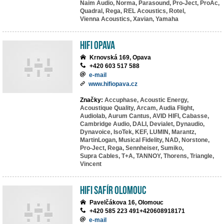
Naim Audio,
Norma,
Parasound,
Pro-Ject,
ProAc,
Quadral,
Rega,
REL Acoustics,
Rotel,
Vienna Acoustics,
Xavian,
Yamaha
HIFI Opava
Krnovská 169, Opava
+420 603 517 588
e-mail
www.hifiopava.cz
Značky:
Accuphase,
Acoustic Energy,
Acoustique Quality,
Arcam,
Audia Flight,
Audiolab,
Aurum Cantus,
AVID HIFI,
Cabasse,
Cambridge Audio,
DALI,
Devialet,
Dynaudio,
Dynavoice,
IsoTek,
KEF,
LUMIN,
Marantz,
MartinLogan,
Musical Fidelity,
NAD,
Norstone,
Pro-Ject,
Rega,
Sennheiser,
Sumiko,
Supra Cables,
T+A,
TANNOY,
Thorens,
Triangle,
Vincent
HiFi Safír Olomouc
Pavelčákova 16, Olomouc
+420 585 223 491+420608918171
e-mail