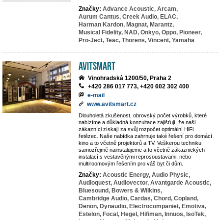
Značky:
Advance Acoustic,
Arcam,
Aurum Cantus,
Creek Audio,
ELAC,
Harman Kardon,
Magnat,
Marantz,
Musical Fidelity,
NAD,
Onkyo,
Oppo,
Pioneer,
Pro-Ject,
Teac,
Thorens,
Vincent,
Yamaha
Avitsmart
Vinohradská 1200/50, Praha 2
+420 286 017 773, +420 602 302 400
e-mail
www.avitsmart.cz
Dlouholetá zkušenost, obrovský počet výrobků, které
nabízíme a důkladná konzultace zajišťují, že naši
zákazníci získají za svůj rozpočet optimální HiFi
řetězec. Naše nabídka zahrnuje také řešení pro domácí
kino a to včetně projektorů a TV. Veškerou techniku
samozřejmě nainstalujeme a to včetně zákaznických
instalací s vestavěnými reprosoustavami, nebo
multiroomovým řešením pro váš byt či dům.
Značky:
Acoustic Energy,
Audio Physic,
Audioquest,
Audiovector,
Avantgarde Acoustic,
Bluesound,
Bowers & Wilkins,
Cambridge Audio,
Cardas,
Chord,
Copland,
Denon,
Dynaudio,
Electrocompaniet,
Emotiva,
Estelon,
Focal,
Hegel,
Hifiman,
Innuos,
IsoTek,