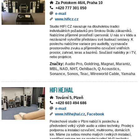
Za Potokem 46/4, Praha 10
+420 777 301 050
e-mail
www.hificz.cz
Studio HIFI CZ navazuje na dlouholetou tradici
individuálních požadavků pro širokou škálu zákazníků.
Nabízíme příjemné prostředí i personál. U nás si v klidu a
nezávazně vytvoříte představu své budoucí sestavy. K
poslechu nabízíme variace pro audiofily, vyznavače
prostorového zvuku a příjemného ozvučení vnitřních
prostor, zahrad, teras a bazénů. Součástí nabídky je i TV,
nebo projekce.
Značky:
Audio Pro,
Goldring,
Magnat,
Marantz,
MBL,
NAD,
NHT,
Oehlbach,
Q Acoustics,
Sonance,
Sonos,
Teac,
Wireworld Cable,
Yamaha
Hifi Hejhal
Tovární 5, Plzeň
+420 603 494 686
e-mail
www.hifihejhal.cz
,
Facebook
Poslechové studio v Plzni nabízí k poslechu a
předvedení velký výběr audio a video techniky. Prodej s
podporou a instalaci ozvučení, multiroomu, domácích
kin. Máme za sebou mnoho malých i velkých instalací,
zaměřeni nejsme jen na prodej kvalitní Hi-Fi techniky,