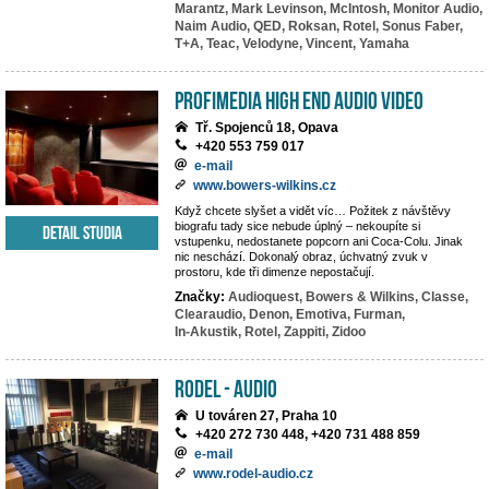
Marantz,
Mark Levinson,
McIntosh,
Monitor Audio,
Naim Audio,
QED,
Roksan,
Rotel,
Sonus Faber,
T+A,
Teac,
Velodyne,
Vincent,
Yamaha
PROFIMEDIA High End Audio Video
Tř. Spojenců 18, Opava
+420 553 759 017
e-mail
www.bowers-wilkins.cz
Když chcete slyšet a vidět víc… Požitek z návštěvy
biografu tady sice nebude úplný – nekoupíte si
Detail studia
vstupenku, nedostanete popcorn ani Coca-Colu. Jinak
nic neschází. Dokonalý obraz, úchvatný zvuk v
prostoru, kde tři dimenze nepostačují.
Značky:
Audioquest,
Bowers & Wilkins,
Classe,
Clearaudio,
Denon,
Emotiva,
Furman,
In-Akustik,
Rotel,
Zappiti,
Zidoo
RODEL - AUDIO
U továren 27, Praha 10
+420 272 730 448, +420 731 488 859
e-mail
www.rodel-audio.cz