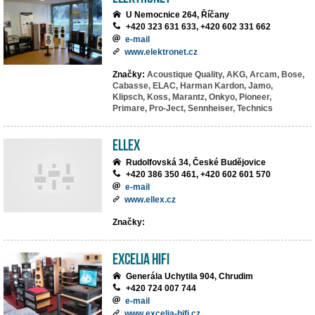
U Nemocnice 264, Říčany
+420 323 631 633, +420 602 331 662
e-mail
www.elektronet.cz
Značky:
Acoustique Quality,
AKG,
Arcam,
Bose,
Cabasse,
ELAC,
Harman Kardon,
Jamo,
Klipsch,
Koss,
Marantz,
Onkyo,
Pioneer,
Primare,
Pro-Ject,
Sennheiser,
Technics
ELLEX
Rudolfovská 34, České Budějovice
+420 386 350 461, +420 602 601 570
e-mail
www.ellex.cz
Značky:
EXCELIA HIFI
Generála Uchytila 904, Chrudim
+420 724 007 744
e-mail
www.excelia-hifi.cz