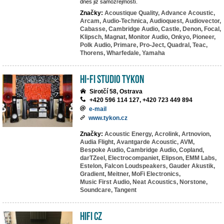
dnes již samozřejmostí.
Značky:
Acoustique Quality,
Advance Acoustic,
Arcam,
Audio-Technica,
Audioquest,
Audiovector,
Cabasse,
Cambridge Audio,
Castle,
Denon,
Focal,
Klipsch,
Magnat,
Monitor Audio,
Onkyo,
Pioneer,
Polk Audio,
Primare,
Pro-Ject,
Quadral,
Teac,
Thorens,
Wharfedale,
Yamaha
HI-FI studio TYKON
Sirotčí 58, Ostrava
+420 596 114 127, +420 723 449 894
e-mail
www.tykon.cz
Značky:
Acoustic Energy,
Acrolink,
Artnovion,
Audia Flight,
Avantgarde Acoustic,
AVM,
Bespoke Audio,
Cambridge Audio,
Copland,
darTZeel,
Electrocompaniet,
Elipson,
EMM Labs,
Estelon,
Falcon Loudspeakers,
Gauder Akustik,
Gradient,
Meitner,
MoFi Electronics,
Music First Audio,
Neat Acoustics,
Norstone,
Soundcare,
Tangent
HIFI CZ