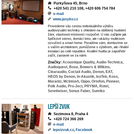
Purkyňova 45, Brno
+420 541 210 108, +420 606 754 784
e-mail
www.jasyko.cz
Provedeme vás cestou individuálního výběru
audiovizuální techniky s ohledem na oblíbený hudební
žánr, vlastnosti místnosti i rozpočet. U nás zažijete jak
špičkové stereo, domácí kino, ale i ukázky multiroom
ozvučení a smart home. Poradíme vám, domluvíme se
s vaším architektem, pomůžeme s výběrem, ale i finální
instalací po celé republice. Kvalitní hudbu je zapotřebí
zažít, zastavte se za námi.
Značky:
Acoustique Quality,
Audio-Technica,
Audioquest,
Bose,
Bowers & Wilkins,
Clearaudio,
Coctail Audio,
Denon,
EAT,
HEOS by Denon,
In-Akustik,
IsoTek,
Koss,
Marantz,
McIntosh,
Oppo,
Ortofon,
Pioneer,
Polk Audio,
Pro-Ject,
PRYMA,
Rotel,
Sennheiser,
Sonus Faber,
Sumiko
LEPŠÍ ZVUK
Sezimova 8, Praha 4
+420 724 366 269
e-mail
lepsizvuk.cz
,
Facebook