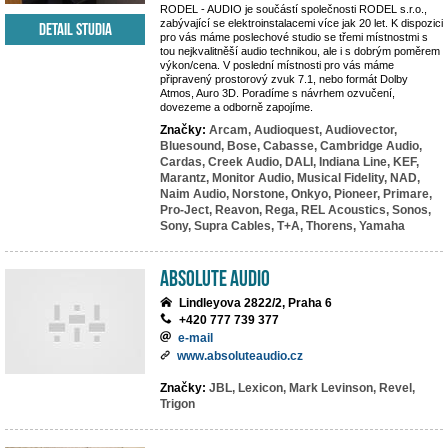
RODEL - AUDIO je součástí společnosti RODEL s.r.o.,
zabývající se elektroinstalacemi více jak 20 let. K dispozici
Detail studia
pro vás máme poslechové studio se třemi místnostmi s
tou nejkvalitněší audio technikou, ale i s dobrým poměrem
výkon/cena. V poslední místnosti pro vás máme
připravený prostorový zvuk 7.1, nebo formát Dolby
Atmos, Auro 3D. Poradíme s návrhem ozvučení,
dovezeme a odborně zapojíme.
Značky:
Arcam,
Audioquest,
Audiovector,
Bluesound,
Bose,
Cabasse,
Cambridge Audio,
Cardas,
Creek Audio,
DALI,
Indiana Line,
KEF,
Marantz,
Monitor Audio,
Musical Fidelity,
NAD,
Naim Audio,
Norstone,
Onkyo,
Pioneer,
Primare,
Pro-Ject,
Reavon,
Rega,
REL Acoustics,
Sonos,
Sony,
Supra Cables,
T+A,
Thorens,
Yamaha
Absolute Audio
Lindleyova 2822/2, Praha 6
+420 777 739 377
e-mail
www.absoluteaudio.cz
Značky:
JBL,
Lexicon,
Mark Levinson,
Revel,
Trigon