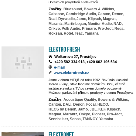
i kvalitních projektorů a televizorů.
Značky:
Bluesound,
Bowers & Wilkins,
Cabasse,
Cambridge Audio,
Canton,
Denon,
Dual,
Dynaudio,
Jamo,
Klipsch,
Magnat,
Marantz,
MartinLogan,
Monitor Audio,
NAD,
Onkyo,
Polk Audio,
Primare,
Pro-Ject,
Rega,
Roksan,
Rotel,
Teac,
Yamaha
Elektro Fresh
Wolkerova 27, Prostějov
+420 582 334 918, +420 602 106 534
e-mail
www.elektrofresh.cz
Jsme v oboru HiFi již od roku 1992. Baví nás klasické
stereo + vinyl, stále fandíme domácímu kinu, včetně
instalace zvuku a TV po celém domě/provozovně.
Možnost parkování přímo u prodejny v centru Prostějova.
Značky:
Acoustique Quality,
Bowers & Wilkins,
Canton,
DALI,
Denon,
Focal,
HECO,
HEOS by Denon,
Jamo,
JBL,
KEF,
Klipsch,
Magnat,
Marantz,
Onkyo,
Pioneer,
Pro-Ject,
Sennheiser,
Sonos,
TANNOY,
Yamaha
ElektroNet