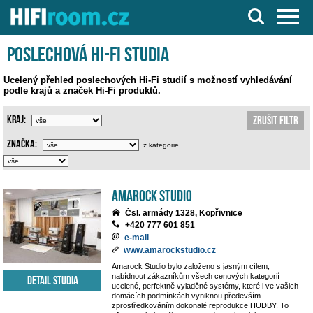
Server o Hi-Fi a AV technice
Poslechová Hi-Fi studia
Ucelený přehled poslechových Hi-Fi studií s možností vyhledávání
podle krajů a značek Hi-Fi produktů.
Kraj:
Zrušit filtr
Značka:
z kategorie
Amarock Studio
Čsl. armády 1328, Kopřivnice
+420 777 601 851
e-mail
www.amarockstudio.cz
Amarock Studio bylo založeno s jasným cílem,
nabídnout zákazníkům všech cenových kategorií
Detail studia
ucelené, perfektně vyladěné systémy, které i ve vašich
domácích podmínkách vyniknou především
zprostředkováním dokonalé reprodukce HUDBY. To