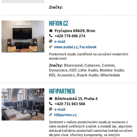
Značky:
hifion.cz
Fryčajova 698/29, Brno
+420 776 696 274
e-mail
www.audal.cz
,
Facebook
Poslechové studio zaměřené na ozvučení moderních
domácností.
Značky:
Bluesound,
Cabasse,
Canton,
Dynavoice,
KEF,
Lithe Audio,
Monitor Audio,
REL Acoustics,
Ruark Audio,
Wharfedale
HIFIpartner
Bělehradská 15, Praha 4
+420 731 663 566
e-mail
hifipartner.cz
Sortiment v našem poslechovém studiu je sestaven z
námi osobně ověřených značek a modelů tak, abychom
dokázali každému posluchači namíchat koktejl ozvučení
dle jeho chuti. Všechny komponenty, se kterými