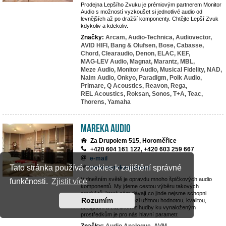
Prodejna Lepšího Zvuku je prémiovým partnerem Monitor
Audio s možností vyzkoušet si jednotlivé audio od
levnějších až po dražší komponenty. Chtějte Lepší Zvuk
kdykoliv a kdekoliv.
Značky:
Arcam,
Audio-Technica,
Audiovector,
AVID HIFI,
Bang & Olufsen,
Bose,
Cabasse,
Chord,
Clearaudio,
Denon,
ELAC,
KEF,
MAG-LEV Audio,
Magnat,
Marantz,
MBL,
Meze Audio,
Monitor Audio,
Musical Fidelity,
NAD,
Naim Audio,
Onkyo,
Paradigm,
Polk Audio,
Primare,
Q Acoustics,
Reavon,
Rega,
REL Acoustics,
Roksan,
Sonos,
T+A,
Teac,
Thorens,
Yamaha
MAREKA AUDIO
Za Drupolem 515, Horoměřice
+420 604 161 122, +420 603 259 667
e-mail
Tato stránka používá cookies k zajištění správné
www.marekaaudio.cz
V dnešním světě je opravdu mnoho špičkových audio
funkčnosti.
Zjistit více
komponentů. My jdeme cestou výběru takových
produktů, které nám dávají co jinde nejsme schopni
Rozumím
nalézt. Rovnováha mezi užitnou hodnotou, kvalitou,
designem a zážitkem z hudby ku vynaloženým
prostředkům je pro nás hlavní parametr.