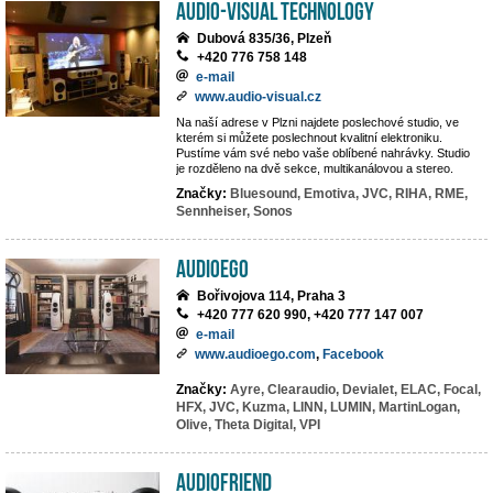
AUDIO-VISUAL TECHNOLOGY
Dubová 835/36, Plzeň
+420 776 758 148
e-mail
www.audio-visual.cz
Na naší adrese v Plzni najdete poslechové studio, ve
kterém si můžete poslechnout kvalitní elektroniku.
Pustíme vám své nebo vaše oblíbené nahrávky. Studio
je rozděleno na dvě sekce, multikanálovou a stereo.
Značky:
Bluesound,
Emotiva,
JVC,
RIHA,
RME,
Sennheiser,
Sonos
AUDIOEGO
Bořivojova 114, Praha 3
+420 777 620 990, +420 777 147 007
e-mail
www.audioego.com
,
Facebook
Značky:
Ayre,
Clearaudio,
Devialet,
ELAC,
Focal,
HFX,
JVC,
Kuzma,
LINN,
LUMIN,
MartinLogan,
Olive,
Theta Digital,
VPI
Audiofriend