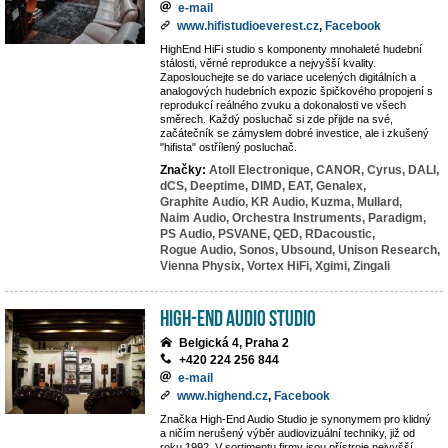
e-mail
www.hifistudioeverest.cz
,
Facebook
HighEnd HiFi studio s komponenty mnohaleté hudební
stálosti, věrné reprodukce a nejvyšší kvality.
Zaposlouchejte se do variace ucelených digitálních a
analogových hudebních expozic špičkového propojení s
reprodukcí reálného zvuku a dokonalosti ve všech
směrech. Každý posluchač si zde přijde na své,
začátečník se zámyslem dobré investice, ale i zkušený
"hifista" ostřílený posluchač.
Značky:
Atoll Electronique,
CANOR,
Cyrus,
DALI,
dCS,
Deeptime,
DIMD,
EAT,
Genalex,
Graphite Audio,
KR Audio,
Kuzma,
Mullard,
Naim Audio,
Orchestra Instruments,
Paradigm,
PS Audio,
PSVANE,
QED,
RDacoustic,
Rogue Audio,
Sonos,
Ubsound,
Unison Research,
Vienna Physix,
Vortex HiFi,
Xgimi,
Zingali
High-End Audio Studio
Belgická 4, Praha 2
+420 224 256 844
e-mail
www.highend.cz
,
Facebook
Značka High-End Audio Studio je synonymem pro klidný
a ničím nerušený výběr audiovizuální techniky, již od
roku 1992. V sortimentu firmy jsou přístroje nejvyšší