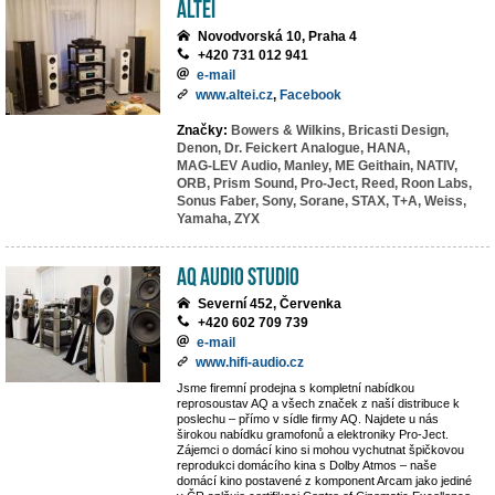
ALTEI
Novodvorská 10, Praha 4
+420 731 012 941
e-mail
www.altei.cz
,
Facebook
Značky:
Bowers & Wilkins,
Bricasti Design,
Denon,
Dr. Feickert Analogue,
HANA,
MAG-LEV Audio,
Manley,
ME Geithain,
NATIV,
ORB,
Prism Sound,
Pro-Ject,
Reed,
Roon Labs,
Sonus Faber,
Sony,
Sorane,
STAX,
T+A,
Weiss,
Yamaha,
ZYX
AQ Audio Studio
Severní 452, Červenka
+420 602 709 739
e-mail
www.hifi-audio.cz
Jsme firemní prodejna s kompletní nabídkou
reprosoustav AQ a všech značek z naší distribuce k
poslechu – přímo v sídle firmy AQ. Najdete u nás
širokou nabídku gramofonů a elektroniky Pro-Ject.
Zájemci o domácí kino si mohou vychutnat špičkovou
reprodukci domácího kina s Dolby Atmos – naše
domácí kino postavené z komponent Arcam jako jediné