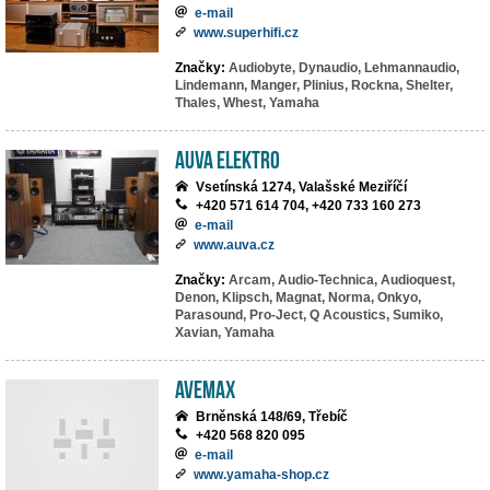
e-mail
www.superhifi.cz
Značky:
Audiobyte,
Dynaudio,
Lehmannaudio,
Lindemann,
Manger,
Plinius,
Rockna,
Shelter,
Thales,
Whest,
Yamaha
AuVa elektro
Vsetínská 1274, Valašské Meziříčí
+420 571 614 704, +420 733 160 273
e-mail
www.auva.cz
Značky:
Arcam,
Audio-Technica,
Audioquest,
Denon,
Klipsch,
Magnat,
Norma,
Onkyo,
Parasound,
Pro-Ject,
Q Acoustics,
Sumiko,
Xavian,
Yamaha
AVEMAX
Brněnská 148/69, Třebíč
+420 568 820 095
e-mail
www.yamaha-shop.cz