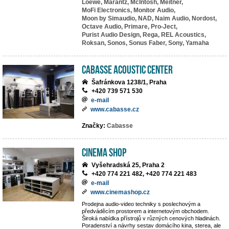
Loewe,
Marantz,
McIntosh,
Meitner,
MoFi Electronics,
Monitor Audio,
Moon by Simaudio,
NAD,
Naim Audio,
Nordost,
Octave Audio,
Primare,
Pro-Ject,
Purist Audio Design,
Rega,
REL Acoustics,
Roksan,
Sonos,
Sonus Faber,
Sony,
Yamaha
Cabasse Acoustic Center
Šafránkova 1238/1, Praha
+420 739 571 530
e-mail
www.cabasse.cz
Značky:
Cabasse
Cinema Shop
Vyšehradská 25, Praha 2
+420 774 221 482, +420 774 221 483
e-mail
www.cinemashop.cz
Prodejna audio-video techniky s poslechovým a
předváděcím prostorem a internetovým obchodem.
Široká nabídka přístrojů v různých cenových hladinách.
Poradenství a návrhy sestav domácího kina, sterea, ale