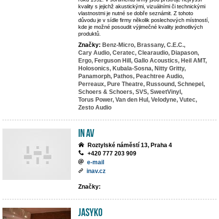
kvality s jejichž akustickými, vizuálními či technickými
vlastnostmi je nutné se dobře seznámit. Z tohoto
důvodu je v sídle firmy několik poslechových místností,
kde je možné posoudit výjimečné kvality jednotlivých
produktů.
Značky:
Benz-Micro,
Brassany,
C.E.C.,
Cary Audio,
Ceratec,
Clearaudio,
Diapason,
Ergo,
Ferguson Hill,
Gallo Acoustics,
Heil AMT,
Holosonics,
Kubala-Sosna,
Nitty Gritty,
Panamorph,
Pathos,
Peachtree Audio,
Perreaux,
Pure Theatre,
Russound,
Schnepel,
Schoers & Schoers,
SVS,
SweetVinyl,
Torus Power,
Van den Hul,
Velodyne,
Vutec,
Zesto Audio
IN AV
Roztylské náměstí 13, Praha 4
+420 777 203 909
e-mail
inav.cz
Značky:
JASYKO