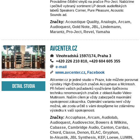
Provádíme čištění vinylů na pračce Pro-Ject. Nabízíme
i pečlivě vybraný sortiment LP desek audiofilských
labelů Speakers Corner, Pure Pleasure, Acoustic
Sounds ad.
Značky:
Acoustique Quality,
Analogis,
Arcam,
Audioquest,
Gold Note,
JBL,
Lindemann,
Marantz,
Pro-Ject,
Revel,
Yamaha
AVcenter.cz
Vinohradská 1597/174, Praha 3
+420 226 210 810, +420 604 605 355
e-mail
www.avcenter.cz
,
Facebook
AVcenter.cz je jediné studio v Praze, kde můžete porovnat
výrobky High-Endových značek Accuphase a McIntosh.
Detail studia
Při řešení vašich požadavků využíváme špičkovou
techniku renomovaných značek z oblasti Audio-Video-
Multiroom. Naším cílem je vždy zabezpečit maximální
spokojenost zákazníka. Optimální varianta není vždy
možná, ale zcela určitě s vámi dospějeme ke zdárnému
výsledku k vaší spokojenosti.
Značky:
Accuphase,
Arcam,
Audiolab,
Audioquest,
Audiovector,
Bowers & Wilkins,
Cabasse,
Cambridge Audio,
Canton,
Cardas,
Chord,
Classe,
Denon,
ELAC,
Gryphon,
In-Akustik,
JBL Synthesis,
KEF,
Loewe,
LUMIN,