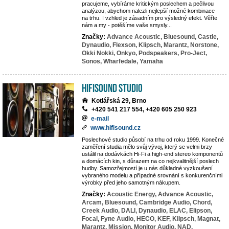
pracujeme, vybíráme kritickým poslechem a pečlivou
analýzou, abychom nalezli nejlepší možné kombinace
na trhu. I vzhled je zásadním pro výsledný efekt. Věřte
nám a my - potěšíme vaše smysly...
Značky:
Advance Acoustic,
Bluesound,
Castle,
Dynaudio,
Flexson,
Klipsch,
Marantz,
Norstone,
Okki Nokki,
Onkyo,
Podspeakers,
Pro-Ject,
Sonos,
Wharfedale,
Yamaha
HifiSound Studio
Kotlářská 29, Brno
+420 541 217 554, +420 605 250 923
e-mail
www.hifisound.cz
Poslechové studio působí na trhu od roku 1999. Konečné
zaměření studia mělo svůj vývoj, který se velmi brzy
ustálil na dodávkách Hi-Fi a high-end stereo komponentů
a domácích kin, s důrazem na co nejkvalitnější poslech
hudby. Samozřejmostí je u nás důkladné vyzkoušení
vybraného modelu a případné srovnání s konkurenčními
výrobky před jeho samotným nákupem.
Značky:
Acoustic Energy,
Advance Acoustic,
Arcam,
Bluesound,
Cambridge Audio,
Chord,
Creek Audio,
DALI,
Dynaudio,
ELAC,
Elipson,
Focal,
Fyne Audio,
HECO,
KEF,
Klipsch,
Magnat,
Marantz,
Mission,
Monitor Audio,
NAD,