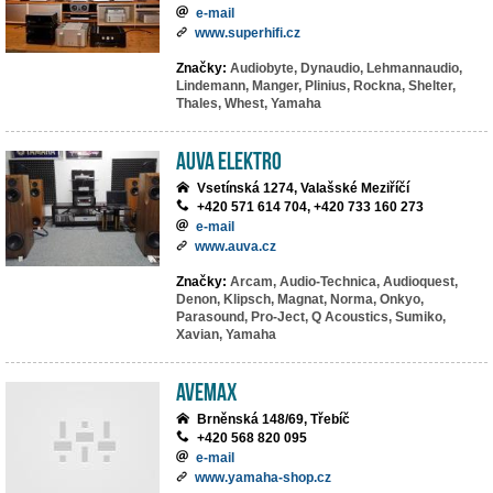
e-mail
www.superhifi.cz
Značky:
Audiobyte,
Dynaudio,
Lehmannaudio,
Lindemann,
Manger,
Plinius,
Rockna,
Shelter,
Thales,
Whest,
Yamaha
AuVa elektro
Vsetínská 1274, Valašské Meziříčí
+420 571 614 704, +420 733 160 273
e-mail
www.auva.cz
Značky:
Arcam,
Audio-Technica,
Audioquest,
Denon,
Klipsch,
Magnat,
Norma,
Onkyo,
Parasound,
Pro-Ject,
Q Acoustics,
Sumiko,
Xavian,
Yamaha
AVEMAX
Brněnská 148/69, Třebíč
+420 568 820 095
e-mail
www.yamaha-shop.cz