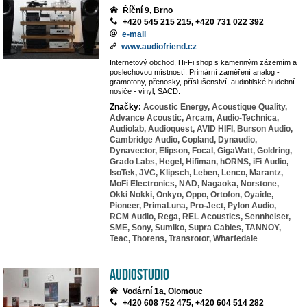
Říční 9, Brno
+420 545 215 215, +420 731 022 392
e-mail
www.audiofriend.cz
Internetový obchod, Hi-Fi shop s kamenným zázemím a
poslechovou místností. Primární zaměření analog -
gramofony, přenosky, příslušenství, audiofilské hudební
nosiče - vinyl, SACD.
Značky:
Acoustic Energy,
Acoustique Quality,
Advance Acoustic,
Arcam,
Audio-Technica,
Audiolab,
Audioquest,
AVID HIFI,
Burson Audio,
Cambridge Audio,
Copland,
Dynaudio,
Dynavector,
Elipson,
Focal,
GigaWatt,
Goldring,
Grado Labs,
Hegel,
Hifiman,
hORNS,
iFi Audio,
IsoTek,
JVC,
Klipsch,
Leben,
Lenco,
Marantz,
MoFi Electronics,
NAD,
Nagaoka,
Norstone,
Okki Nokki,
Onkyo,
Oppo,
Ortofon,
Oyaide,
Pioneer,
PrimaLuna,
Pro-Ject,
Pylon Audio,
RCM Audio,
Rega,
REL Acoustics,
Sennheiser,
SME,
Sony,
Sumiko,
Supra Cables,
TANNOY,
Teac,
Thorens,
Transrotor,
Wharfedale
AudioStudio
Vodární 1a, Olomouc
+420 608 752 475, +420 604 514 282