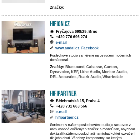
Značky:
hifion.cz
Fryčajova 698/29, Brno
+420 776 696 274
e-mail
www.audal.cz
,
Facebook
Poslechové studio zaměřené na ozvučení moderních
domácností.
Značky:
Bluesound,
Cabasse,
Canton,
Dynavoice,
KEF,
Lithe Audio,
Monitor Audio,
REL Acoustics,
Ruark Audio,
Wharfedale
HIFIpartner
Bělehradská 15, Praha 4
+420 731 663 566
e-mail
hifipartner.cz
Sortiment v našem poslechovém studiu je sestaven z
námi osobně ověřených značek a modelů tak, abychom
dokázali každému posluchači namíchat koktejl ozvučení
dle jeho chuti. Všechny komponenty, se kterými