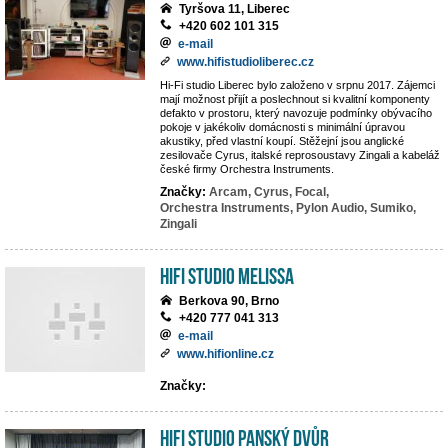
Tyršova 11, Liberec
+420 602 101 315
e-mail
www.hifistudioliberec.cz
Hi-Fi studio Liberec bylo založeno v srpnu 2017. Zájemci
mají možnost přijít a poslechnout si kvalitní komponenty
defakto v prostoru, který navozuje podmínky obývacího
pokoje v jakékoliv domácnosti s minimální úpravou
akustiky, před vlastní koupí. Stěžejní jsou anglické
zesilovače Cyrus, italské reprosoustavy Zingali a kabeláž
české firmy Orchestra Instruments.
Značky:
Arcam,
Cyrus,
Focal,
Orchestra Instruments,
Pylon Audio,
Sumiko,
Zingali
Hifi studio MeLiSSA
Berkova 90, Brno
+420 777 041 313
e-mail
www.hifionline.cz
Značky:
Hifi Studio Panský Dvůr