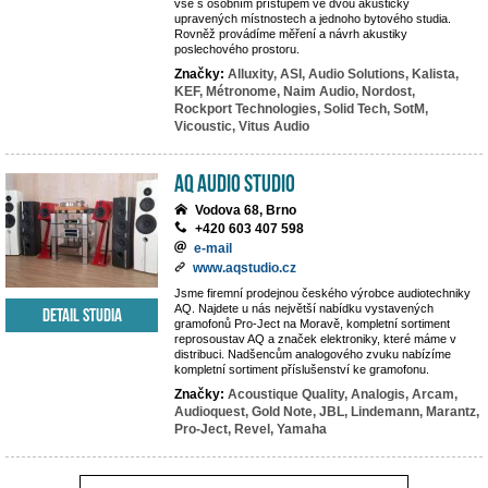
vše s osobním přístupem ve dvou akusticky
upravených místnostech a jednoho bytového studia.
Rovněž provádíme měření a návrh akustiky
poslechového prostoru.
Značky:
Alluxity,
ASI,
Audio Solutions,
Kalista,
KEF,
Métronome,
Naim Audio,
Nordost,
Rockport Technologies,
Solid Tech,
SotM,
Vicoustic,
Vitus Audio
AQ audio studio
Vodova 68, Brno
+420 603 407 598
e-mail
www.aqstudio.cz
Jsme firemní prodejnou českého výrobce audiotechniky
AQ. Najdete u nás největší nabídku vystavených
Detail studia
gramofonů Pro-Ject na Moravě, kompletní sortiment
reprosoustav AQ a značek elektroniky, které máme v
distribuci. Nadšencům analogového zvuku nabízíme
kompletní sortiment příslušenství ke gramofonu.
Značky:
Acoustique Quality,
Analogis,
Arcam,
Audioquest,
Gold Note,
JBL,
Lindemann,
Marantz,
Pro-Ject,
Revel,
Yamaha