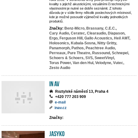
kvality s jejichž akustickými, vizuálními či technickými
vlastnostmi je nutné se dobře seznámit. Z tohoto
důvodu je v sídle firmy několik poslechových místností,
kde je možné posoudit výjimečné kvality jednotlivých
produktů.
Značky:
Benz-Micro,
Brassany,
C.E.C.,
Cary Audio,
Ceratec,
Clearaudio,
Diapason,
Ergo,
Ferguson Hill,
Gallo Acoustics,
Heil AMT,
Holosonics,
Kubala-Sosna,
Nitty Gritty,
Panamorph,
Pathos,
Peachtree Audio,
Perreaux,
Pure Theatre,
Russound,
Schnepel,
Schoers & Schoers,
SVS,
SweetVinyl,
Torus Power,
Van den Hul,
Velodyne,
Vutec,
Zesto Audio
IN AV
Roztylské náměstí 13, Praha 4
+420 777 203 909
e-mail
inav.cz
Značky:
JASYKO