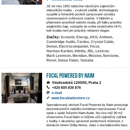
Již od roku 1991 nabízíme náročným zájemcům -
milovníkům hudby - zvukově zdařilé, technologicky
vyspělé a řemeslně poctivě zpracované výrobky
renomovaných světových značek. V klidném a
příjemném prostředí našeho studia, při šálku pravého
anglického čaje, vstoupíte do světa skutečného Hi-Fi,
kde kvalita není jen prázdný reklamní slogan.
Značky:
Acoustic Energy,
AKG,
Anthem,
Cambridge Audio,
Cardas,
Crystal Cable,
Denon,
Electrocompaniet,
Focal,
Harman Kardon,
Infinity,
JBL,
Lexicon,
Mark Levinson,
Meridian,
Mission,
Norstone,
Revel,
Sonus Faber,
Yamaha
Focal powered by Naim
Vinohradská 1200/50, Praha 2
+420 605 836 876
e-mail
www.focalnaimstore.cz
Specializovaný obchod Focal Powered by Naim poskytuje
bezkonkurenční nabídku kombinaci reprosoustav Focal
spolu s audio řešením Naim Audio. Na více než 90 m2
showroomu Focal Naim si můžete užít výjimečný zážitek
z hudby v akusticky upravené poslechové místnosti, s
domácím kinem Dolby Atmos, nebo u sluchátkového baru.