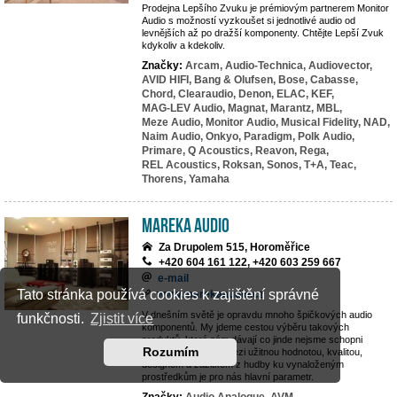
Prodejna Lepšího Zvuku je prémiovým partnerem Monitor
Audio s možností vyzkoušet si jednotlivé audio od
levnějších až po dražší komponenty. Chtějte Lepší Zvuk
kdykoliv a kdekoliv.
Značky:
Arcam,
Audio-Technica,
Audiovector,
AVID HIFI,
Bang & Olufsen,
Bose,
Cabasse,
Chord,
Clearaudio,
Denon,
ELAC,
KEF,
MAG-LEV Audio,
Magnat,
Marantz,
MBL,
Meze Audio,
Monitor Audio,
Musical Fidelity,
NAD,
Naim Audio,
Onkyo,
Paradigm,
Polk Audio,
Primare,
Q Acoustics,
Reavon,
Rega,
REL Acoustics,
Roksan,
Sonos,
T+A,
Teac,
Thorens,
Yamaha
MAREKA AUDIO
Za Drupolem 515, Horoměřice
+420 604 161 122, +420 603 259 667
e-mail
Tato stránka používá cookies k zajištění správné
www.marekaaudio.cz
V dnešním světě je opravdu mnoho špičkových audio
funkčnosti.
Zjistit více
komponentů. My jdeme cestou výběru takových
produktů, které nám dávají co jinde nejsme schopni
Rozumím
nalézt. Rovnováha mezi užitnou hodnotou, kvalitou,
designem a zážitkem z hudby ku vynaloženým
prostředkům je pro nás hlavní parametr.