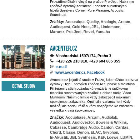
Provádíme čištění vinylů na pračce Pro-Ject. Nabízíme
i pečlivě vybraný sortiment LP desek audiofilských
labelů Speakers Corner, Pure Pleasure, Acoustic
Sounds ad.
Značky:
Acoustique Quality,
Analogis,
Arcam,
Audioquest,
Gold Note,
JBL,
Lindemann,
Marantz,
Pro-Ject,
Revel,
Yamaha
AVcenter.cz
Vinohradská 1597/174, Praha 3
+420 226 210 810, +420 604 605 355
e-mail
www.avcenter.cz
,
Facebook
AVcenter.cz je jediné studio v Praze, kde můžete porovnat
výrobky High-Endových značek Accuphase a McIntosh.
Detail studia
Při řešení vašich požadavků využíváme špičkovou
techniku renomovaných značek z oblasti Audio-Video-
Multiroom. Naším cílem je vždy zabezpečit maximální
spokojenost zákazníka. Optimální varianta není vždy
možná, ale zcela určitě s vámi dospějeme ke zdárnému
výsledku k vaší spokojenosti.
Značky:
Accuphase,
Arcam,
Audiolab,
Audioquest,
Audiovector,
Bowers & Wilkins,
Cabasse,
Cambridge Audio,
Canton,
Cardas,
Chord,
Classe,
Denon,
ELAC,
Gryphon,
In-Akustik,
JBL Synthesis,
KEF,
Loewe,
LUMIN,