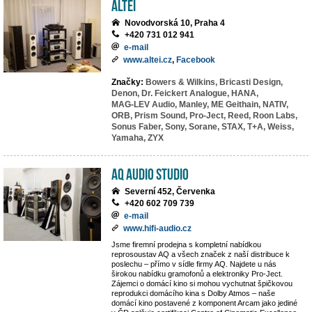
ALTEI
Novodvorská 10, Praha 4
+420 731 012 941
e-mail
www.altei.cz
,
Facebook
Značky:
Bowers & Wilkins,
Bricasti Design,
Denon,
Dr. Feickert Analogue,
HANA,
MAG-LEV Audio,
Manley,
ME Geithain,
NATIV,
ORB,
Prism Sound,
Pro-Ject,
Reed,
Roon Labs,
Sonus Faber,
Sony,
Sorane,
STAX,
T+A,
Weiss,
Yamaha,
ZYX
AQ Audio Studio
Severní 452, Červenka
+420 602 709 739
e-mail
www.hifi-audio.cz
Jsme firemní prodejna s kompletní nabídkou
reprosoustav AQ a všech značek z naší distribuce k
poslechu – přímo v sídle firmy AQ. Najdete u nás
širokou nabídku gramofonů a elektroniky Pro-Ject.
Zájemci o domácí kino si mohou vychutnat špičkovou
reprodukci domácího kina s Dolby Atmos – naše
domácí kino postavené z komponent Arcam jako jediné