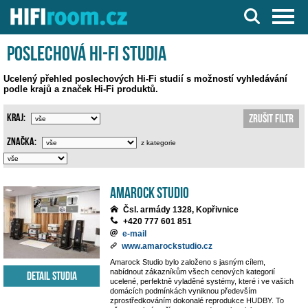
Server o Hi-Fi a AV technice
Poslechová Hi-Fi studia
Ucelený přehled poslechových Hi-Fi studií s možností vyhledávání
podle krajů a značek Hi-Fi produktů.
Kraj:
Zrušit filtr
Značka:
z kategorie
Amarock Studio
Čsl. armády 1328, Kopřivnice
+420 777 601 851
e-mail
www.amarockstudio.cz
Amarock Studio bylo založeno s jasným cílem,
nabídnout zákazníkům všech cenových kategorií
Detail studia
ucelené, perfektně vyladěné systémy, které i ve vašich
domácích podmínkách vyniknou především
zprostředkováním dokonalé reprodukce HUDBY. To