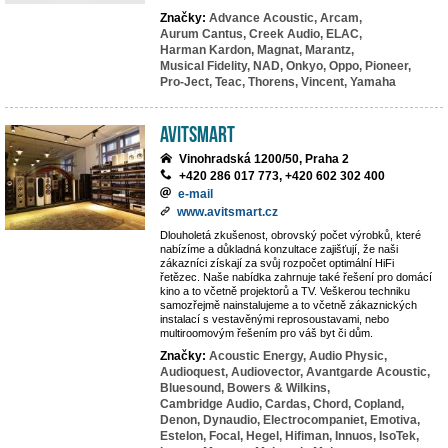
Značky:
Advance Acoustic,
Arcam,
Aurum Cantus,
Creek Audio,
ELAC,
Harman Kardon,
Magnat,
Marantz,
Musical Fidelity,
NAD,
Onkyo,
Oppo,
Pioneer,
Pro-Ject,
Teac,
Thorens,
Vincent,
Yamaha
Avitsmart
Vinohradská 1200/50, Praha 2
+420 286 017 773, +420 602 302 400
e-mail
www.avitsmart.cz
Dlouholetá zkušenost, obrovský počet výrobků, které
nabízíme a důkladná konzultace zajišťují, že naši
zákazníci získají za svůj rozpočet optimální HiFi
řetězec. Naše nabídka zahrnuje také řešení pro domácí
kino a to včetně projektorů a TV. Veškerou techniku
samozřejmě nainstalujeme a to včetně zákaznických
instalací s vestavěnými reprosoustavami, nebo
multiroomovým řešením pro váš byt či dům.
Značky:
Acoustic Energy,
Audio Physic,
Audioquest,
Audiovector,
Avantgarde Acoustic,
Bluesound,
Bowers & Wilkins,
Cambridge Audio,
Cardas,
Chord,
Copland,
Denon,
Dynaudio,
Electrocompaniet,
Emotiva,
Estelon,
Focal,
Hegel,
Hifiman,
Innuos,
IsoTek,