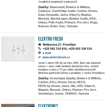
i kvalitních projektorů a televizorů.
Značky:
Bluesound,
Bowers & Wilkins,
Cabasse,
Cambridge Audio,
Canton,
Denon,
Dual,
Dynaudio,
Jamo,
Klipsch,
Magnat,
Marantz,
MartinLogan,
Monitor Audio,
NAD,
Onkyo,
Polk Audio,
Primare,
Pro-Ject,
Rega,
Roksan,
Rotel,
Teac,
Yamaha
Elektro Fresh
Wolkerova 27, Prostějov
+420 582 334 918, +420 602 106 534
e-mail
www.elektrofresh.cz
Jsme v oboru HiFi již od roku 1992. Baví nás klasické
stereo + vinyl, stále fandíme domácímu kinu, včetně
instalace zvuku a TV po celém domě/provozovně.
Možnost parkování přímo u prodejny v centru Prostějova.
Značky:
Acoustique Quality,
Bowers & Wilkins,
Canton,
DALI,
Denon,
Focal,
HECO,
HEOS by Denon,
Jamo,
JBL,
KEF,
Klipsch,
Magnat,
Marantz,
Onkyo,
Pioneer,
Pro-Ject,
Sennheiser,
Sonos,
TANNOY,
Yamaha
ElektroNet