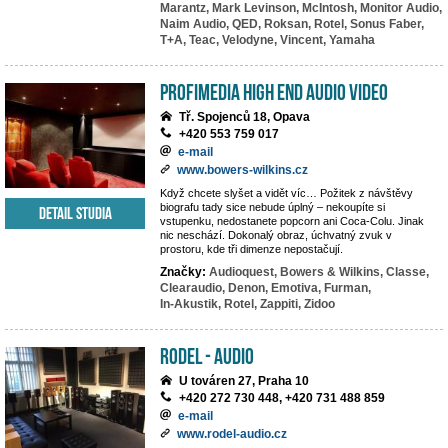
Marantz,
Mark Levinson,
McIntosh,
Monitor Audio,
Naim Audio,
QED,
Roksan,
Rotel,
Sonus Faber,
T+A,
Teac,
Velodyne,
Vincent,
Yamaha
PROFIMEDIA High End Audio Video
Tř. Spojenců 18, Opava
+420 553 759 017
e-mail
www.bowers-wilkins.cz
Když chcete slyšet a vidět víc… Požitek z návštěvy
biografu tady sice nebude úplný – nekoupíte si
Detail studia
vstupenku, nedostanete popcorn ani Coca-Colu. Jinak
nic neschází. Dokonalý obraz, úchvatný zvuk v
prostoru, kde tři dimenze nepostačují.
Značky:
Audioquest,
Bowers & Wilkins,
Classe,
Clearaudio,
Denon,
Emotiva,
Furman,
In-Akustik,
Rotel,
Zappiti,
Zidoo
RODEL - AUDIO
U továren 27, Praha 10
+420 272 730 448, +420 731 488 859
e-mail
www.rodel-audio.cz