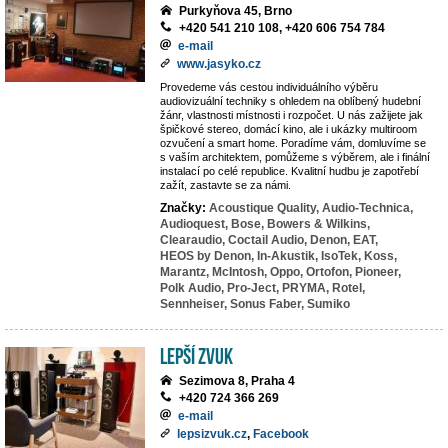
Purkyňova 45, Brno
+420 541 210 108, +420 606 754 784
e-mail
www.jasyko.cz
Provedeme vás cestou individuálního výběru
audiovizuální techniky s ohledem na oblíbený hudební
žánr, vlastnosti místnosti i rozpočet. U nás zažijete jak
špičkové stereo, domácí kino, ale i ukázky multiroom
ozvučení a smart home. Poradíme vám, domluvíme se
s vaším architektem, pomůžeme s výběrem, ale i finální
instalací po celé republice. Kvalitní hudbu je zapotřebí
zažít, zastavte se za námi.
Značky:
Acoustique Quality,
Audio-Technica,
Audioquest,
Bose,
Bowers & Wilkins,
Clearaudio,
Coctail Audio,
Denon,
EAT,
HEOS by Denon,
In-Akustik,
IsoTek,
Koss,
Marantz,
McIntosh,
Oppo,
Ortofon,
Pioneer,
Polk Audio,
Pro-Ject,
PRYMA,
Rotel,
Sennheiser,
Sonus Faber,
Sumiko
LEPŠÍ ZVUK
Sezimova 8, Praha 4
+420 724 366 269
e-mail
lepsizvuk.cz
,
Facebook