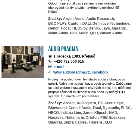
Odborný personál vás seznámí s nejnovějšími
oborovými trendy a vždy navrhne to nejvhodnější
řešení.
Značky:
Argon Audio,
Audio Research,
B&O PLAY,
Canton,
DALI,
Definitive Technology,
Denon,
Focal,
HEOS by Denon,
Jays,
Marantz,
Naim Audio,
Polk Audio,
QED,
Wilson Audio
Audio Pragma
Hradecká 1383, Přelouč
+420 732 500 615
e-mail
www.audiopragma.cz
,
Facebook
Prodejní a poslechové HiFi studio spolu s obrazovou
galerií. Nabízíme novou i bazarovou techniku. Zabýváme
se také elektro instalacemi chytrých domů, kde můžeme
propojit základní multiroom audio nebo vyladěný HiFi
systém. Od návrhu až po realizaci.
Značky:
Arcam,
Audioquest,
BC Acoustique,
Bluesound,
Coctail Audio,
Dual,
Dynaudio,
ELAC,
HECO,
Indiana Line,
Jamo,
Klipsch,
NAD,
Nagaoka,
Nakamichi,
Ortofon,
PSB Speakers,
Quadral,
Supra Cables,
Thorens,
XLO