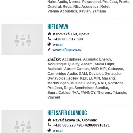
Naim Audio,
Norma,
Parasound,
Pro-Ject,
ProAc,
Quadral,
Rega,
REL Acoustics,
Rotel,
Vienna Acoustics,
Xavian,
Yamaha
HIFI Opava
Krnovská 169, Opava
+420 603 517 588
e-mail
www.hifiopava.cz
Značky:
Accuphase,
Acoustic Energy,
Acoustique Quality,
Arcam,
Audia Flight,
Audiolab,
Aurum Cantus,
AVID HIFI,
Cabasse,
Cambridge Audio,
DALI,
Devialet,
Dynaudio,
Dynavoice,
IsoTek,
KEF,
LUMIN,
Marantz,
MartinLogan,
Musical Fidelity,
NAD,
Norstone,
Pro-Ject,
Rega,
Sennheiser,
Sumiko,
Supra Cables,
T+A,
TANNOY,
Thorens,
Triangle,
Vincent
HiFi Safír Olomouc
Pavelčákova 16, Olomouc
+420 585 223 491+420608918171
e-mail