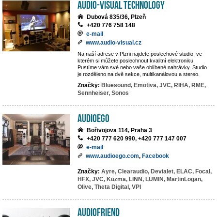
AUDIO-VISUAL TECHNOLOGY
Dubová 835/36, Plzeň
+420 776 758 148
e-mail
www.audio-visual.cz
Na naší adrese v Plzni najdete poslechové studio, ve
kterém si můžete poslechnout kvalitní elektroniku.
Pustíme vám své nebo vaše oblíbené nahrávky. Studio
je rozděleno na dvě sekce, multikanálovou a stereo.
Značky:
Bluesound,
Emotiva,
JVC,
RIHA,
RME,
Sennheiser,
Sonos
AUDIOEGO
Bořivojova 114, Praha 3
+420 777 620 990, +420 777 147 007
e-mail
www.audioego.com
,
Facebook
Značky:
Ayre,
Clearaudio,
Devialet,
ELAC,
Focal,
HFX,
JVC,
Kuzma,
LINN,
LUMIN,
MartinLogan,
Olive,
Theta Digital,
VPI
Audiofriend