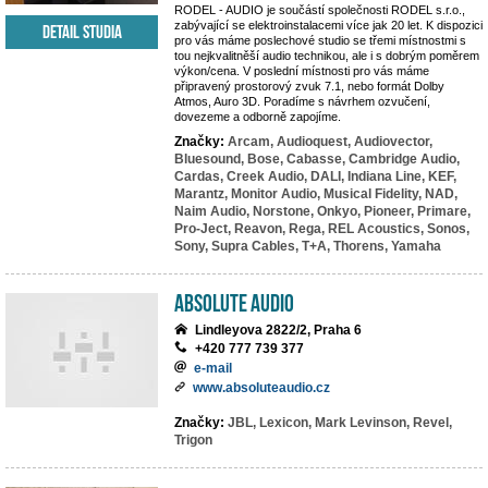
RODEL - AUDIO je součástí společnosti RODEL s.r.o.,
zabývající se elektroinstalacemi více jak 20 let. K dispozici
Detail studia
pro vás máme poslechové studio se třemi místnostmi s
tou nejkvalitněší audio technikou, ale i s dobrým poměrem
výkon/cena. V poslední místnosti pro vás máme
připravený prostorový zvuk 7.1, nebo formát Dolby
Atmos, Auro 3D. Poradíme s návrhem ozvučení,
dovezeme a odborně zapojíme.
Značky:
Arcam,
Audioquest,
Audiovector,
Bluesound,
Bose,
Cabasse,
Cambridge Audio,
Cardas,
Creek Audio,
DALI,
Indiana Line,
KEF,
Marantz,
Monitor Audio,
Musical Fidelity,
NAD,
Naim Audio,
Norstone,
Onkyo,
Pioneer,
Primare,
Pro-Ject,
Reavon,
Rega,
REL Acoustics,
Sonos,
Sony,
Supra Cables,
T+A,
Thorens,
Yamaha
Absolute Audio
Lindleyova 2822/2, Praha 6
+420 777 739 377
e-mail
www.absoluteaudio.cz
Značky:
JBL,
Lexicon,
Mark Levinson,
Revel,
Trigon