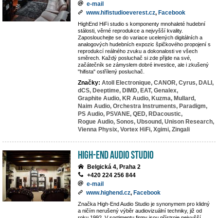
e-mail
www.hifistudioeverest.cz
,
Facebook
HighEnd HiFi studio s komponenty mnohaleté hudební
stálosti, věrné reprodukce a nejvyšší kvality.
Zaposlouchejte se do variace ucelených digitálních a
analogových hudebních expozic špičkového propojení s
reprodukcí reálného zvuku a dokonalosti ve všech
směrech. Každý posluchač si zde přijde na své,
začátečník se zámyslem dobré investice, ale i zkušený
"hifista" ostřílený posluchač.
Značky:
Atoll Electronique,
CANOR,
Cyrus,
DALI,
dCS,
Deeptime,
DIMD,
EAT,
Genalex,
Graphite Audio,
KR Audio,
Kuzma,
Mullard,
Naim Audio,
Orchestra Instruments,
Paradigm,
PS Audio,
PSVANE,
QED,
RDacoustic,
Rogue Audio,
Sonos,
Ubsound,
Unison Research,
Vienna Physix,
Vortex HiFi,
Xgimi,
Zingali
High-End Audio Studio
Belgická 4, Praha 2
+420 224 256 844
e-mail
www.highend.cz
,
Facebook
Značka High-End Audio Studio je synonymem pro klidný
a ničím nerušený výběr audiovizuální techniky, již od
roku 1992. V sortimentu firmy jsou přístroje nejvyšší