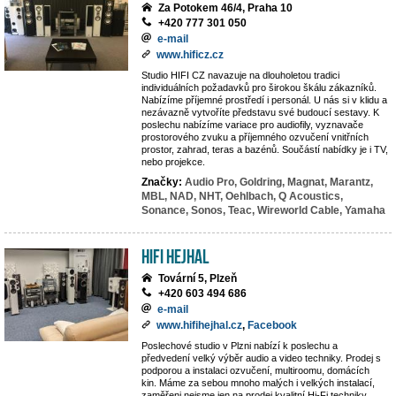
Za Potokem 46/4, Praha 10
+420 777 301 050
e-mail
www.hificz.cz
Studio HIFI CZ navazuje na dlouholetou tradici
individuálních požadavků pro širokou škálu zákazníků.
Nabízíme příjemné prostředí i personál. U nás si v klidu a
nezávazně vytvoříte představu své budoucí sestavy. K
poslechu nabízíme variace pro audiofily, vyznavače
prostorového zvuku a příjemného ozvučení vnitřních
prostor, zahrad, teras a bazénů. Součástí nabídky je i TV,
nebo projekce.
Značky:
Audio Pro,
Goldring,
Magnat,
Marantz,
MBL,
NAD,
NHT,
Oehlbach,
Q Acoustics,
Sonance,
Sonos,
Teac,
Wireworld Cable,
Yamaha
Hifi Hejhal
Tovární 5, Plzeň
+420 603 494 686
e-mail
www.hifihejhal.cz
,
Facebook
Poslechové studio v Plzni nabízí k poslechu a
předvedení velký výběr audio a video techniky. Prodej s
podporou a instalaci ozvučení, multiroomu, domácích
kin. Máme za sebou mnoho malých i velkých instalací,
zaměřeni nejsme jen na prodej kvalitní Hi-Fi techniky,