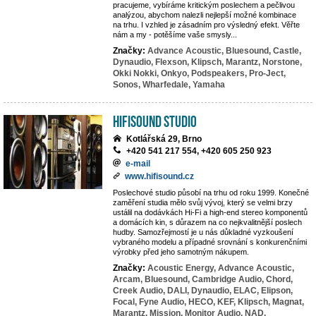
pracujeme, vybíráme kritickým poslechem a pečlivou
analýzou, abychom nalezli nejlepší možné kombinace
na trhu. I vzhled je zásadním pro výsledný efekt. Věřte
nám a my - potěšíme vaše smysly...
Značky:
Advance Acoustic,
Bluesound,
Castle,
Dynaudio,
Flexson,
Klipsch,
Marantz,
Norstone,
Okki Nokki,
Onkyo,
Podspeakers,
Pro-Ject,
Sonos,
Wharfedale,
Yamaha
HifiSound Studio
Kotlářská 29, Brno
+420 541 217 554, +420 605 250 923
e-mail
www.hifisound.cz
Poslechové studio působí na trhu od roku 1999. Konečné
zaměření studia mělo svůj vývoj, který se velmi brzy
ustálil na dodávkách Hi-Fi a high-end stereo komponentů
a domácích kin, s důrazem na co nejkvalitnější poslech
hudby. Samozřejmostí je u nás důkladné vyzkoušení
vybraného modelu a případné srovnání s konkurenčními
výrobky před jeho samotným nákupem.
Značky:
Acoustic Energy,
Advance Acoustic,
Arcam,
Bluesound,
Cambridge Audio,
Chord,
Creek Audio,
DALI,
Dynaudio,
ELAC,
Elipson,
Focal,
Fyne Audio,
HECO,
KEF,
Klipsch,
Magnat,
Marantz,
Mission,
Monitor Audio,
NAD,