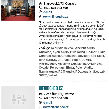
Staroveská 73, Ostrava
+420 608 943 409
e-mail
www.hifi-studio.cz
Naše poslechové studio bylo založeno v roce 1994 a od
té doby zaznamenalo mnoho změn a to co do umístění,
tak i sortimentu. Zpočátku jsme byli jen dealeři několika
známých značek, ale touha po objevování nových
výrobků nás přiměla k rozhodnutí distribuovat některé
méně známé značky. Postupně se ale z některých staly
již renomované firmy.
Značky:
Acoustic Revive,
Ancient Audio,
Audiolab,
Ayon Audio,
Bluesound,
Bodnar Audio,
Contrast Audio,
Crosszone,
Devialet,
Egg-Shell,
fo.Q,
hORNS,
JR Audio,
Leben,
LUMIN,
MartinLogan,
Miyajima Lab,
Mytek,
Okki Nokki,
Oyaide,
Perpetuum Ebner,
Pylon Audio,
Ramm Audio,
RCM Audio,
RDacoustic,
S.A. Lab,
SPEC,
Valvet
HiFiobchod.cz
V Zátiší 810/1, Ostrava
+420 777 560 560
e-mail
www.hifiobchod.cz