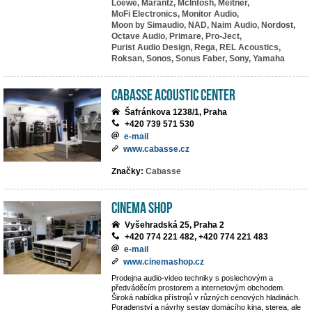
Loewe,
Marantz,
McIntosh,
Meitner,
MoFi Electronics,
Monitor Audio,
Moon by Simaudio,
NAD,
Naim Audio,
Nordost,
Octave Audio,
Primare,
Pro-Ject,
Purist Audio Design,
Rega,
REL Acoustics,
Roksan,
Sonos,
Sonus Faber,
Sony,
Yamaha
Cabasse Acoustic Center
Šafránkova 1238/1, Praha
+420 739 571 530
e-mail
www.cabasse.cz
Značky:
Cabasse
Cinema Shop
Vyšehradská 25, Praha 2
+420 774 221 482, +420 774 221 483
e-mail
www.cinemashop.cz
Prodejna audio-video techniky s poslechovým a
předváděcím prostorem a internetovým obchodem.
Široká nabídka přístrojů v různých cenových hladinách.
Poradenství a návrhy sestav domácího kina, sterea, ale