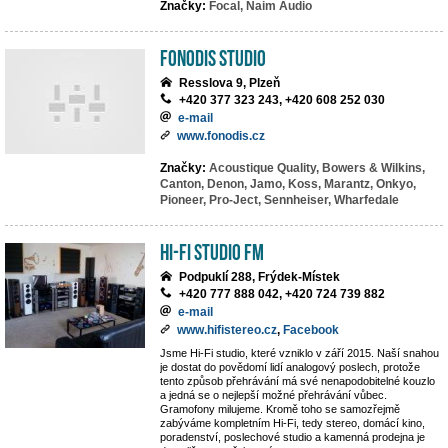
Značky:
Focal,
Naim Audio
Fonodis studio
Resslova 9, Plzeň
+420 377 323 243, +420 608 252 030
e-mail
www.fonodis.cz
Značky:
Acoustique Quality,
Bowers & Wilkins,
Canton,
Denon,
Jamo,
Koss,
Marantz,
Onkyo,
Pioneer,
Pro-Ject,
Sennheiser,
Wharfedale
Hi-Fi Studio FM
Podpuklí 288, Frýdek-Místek
+420 777 888 042, +420 724 739 882
e-mail
www.hifistereo.cz
,
Facebook
Jsme Hi-Fi studio, které vzniklo v září 2015. Naší snahou
je dostat do povědomí lidí analogový poslech, protože
tento způsob přehrávání má své nenapodobitelné kouzlo
a jedná se o nejlepší možné přehrávání vůbec.
Gramofony milujeme. Kromě toho se samozřejmě
zabýváme kompletním Hi-Fi, tedy stereo, domácí kino,
poradenství, poslechové studio a kamenná prodejna je