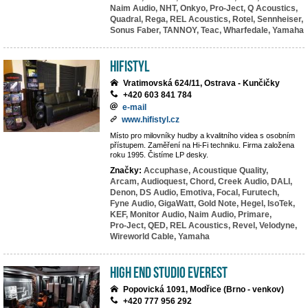
Naim Audio,
NHT,
Onkyo,
Pro-Ject,
Q Acoustics,
Quadral,
Rega,
REL Acoustics,
Rotel,
Sennheiser,
Sonus Faber,
TANNOY,
Teac,
Wharfedale,
Yamaha
HiFiStyl
Vratimovská 624/11, Ostrava - Kunčičky
+420 603 841 784
e-mail
www.hifistyl.cz
Místo pro milovníky hudby a kvalitního videa s osobním
přístupem. Zaměření na Hi-Fi techniku. Firma založena
roku 1995. Čistíme LP desky.
Značky:
Accuphase,
Acoustique Quality,
Arcam,
Audioquest,
Chord,
Creek Audio,
DALI,
Denon,
DS Audio,
Emotiva,
Focal,
Furutech,
Fyne Audio,
GigaWatt,
Gold Note,
Hegel,
IsoTek,
KEF,
Monitor Audio,
Naim Audio,
Primare,
Pro-Ject,
QED,
REL Acoustics,
Revel,
Velodyne,
Wireworld Cable,
Yamaha
High End Studio EVEREST
Popovická 1091, Modřice (Brno - venkov)
+420 777 956 292