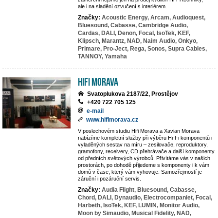
ale i na sladění ozvučení s interiérem.
Značky:
Acoustic Energy,
Arcam,
Audioquest,
Bluesound,
Cabasse,
Cambridge Audio,
Cardas,
DALI,
Denon,
Focal,
IsoTek,
KEF,
Klipsch,
Marantz,
NAD,
Naim Audio,
Onkyo,
Primare,
Pro-Ject,
Rega,
Sonos,
Supra Cables,
TANNOY,
Yamaha
Hifi Morava
Svatoplukova 2187/22, Prostějov
+420 722 705 125
e-mail
www.hifimorava.cz
V poslechovém studiu Hifi Morava a Xavian Morava
nabízíme kompletní služby při výběru Hi-Fi komponentů i
vyladěných sestav na míru – zesilovače, reproduktory,
gramofony, receivery, CD přehrávače a další komponenty
od předních světových výrobců. Přivítáme vás v našich
prostorách, po dohodě přijedeme s komponenty i k vám
domů v čase, který vám vyhovuje. Samozřejmostí je
záruční i pozáruční servis.
Značky:
Audia Flight,
Bluesound,
Cabasse,
Chord,
DALI,
Dynaudio,
Electrocompaniet,
Focal,
Harbeth,
IsoTek,
KEF,
LUMIN,
Monitor Audio,
Moon by Simaudio,
Musical Fidelity,
NAD,