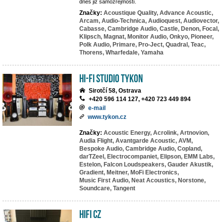
dnes již samozřejmostí.
Značky:
Acoustique Quality,
Advance Acoustic,
Arcam,
Audio-Technica,
Audioquest,
Audiovector,
Cabasse,
Cambridge Audio,
Castle,
Denon,
Focal,
Klipsch,
Magnat,
Monitor Audio,
Onkyo,
Pioneer,
Polk Audio,
Primare,
Pro-Ject,
Quadral,
Teac,
Thorens,
Wharfedale,
Yamaha
HI-FI studio TYKON
Sirotčí 58, Ostrava
+420 596 114 127, +420 723 449 894
e-mail
www.tykon.cz
Značky:
Acoustic Energy,
Acrolink,
Artnovion,
Audia Flight,
Avantgarde Acoustic,
AVM,
Bespoke Audio,
Cambridge Audio,
Copland,
darTZeel,
Electrocompaniet,
Elipson,
EMM Labs,
Estelon,
Falcon Loudspeakers,
Gauder Akustik,
Gradient,
Meitner,
MoFi Electronics,
Music First Audio,
Neat Acoustics,
Norstone,
Soundcare,
Tangent
HIFI CZ