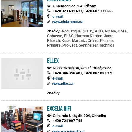
U Nemocnice 264, Říčany
+420 323 631 633, +420 602 331 662
e-mail
www.elektronet.cz
Značky:
Acoustique Quality,
AKG,
Arcam,
Bose,
Cabasse,
ELAC,
Harman Kardon,
Jamo,
Klipsch,
Koss,
Marantz,
Onkyo,
Pioneer,
Primare,
Pro-Ject,
Sennheiser,
Technics
ELLEX
Rudolfovská 34, České Budějovice
+420 386 350 461, +420 602 601 570
e-mail
www.ellex.cz
Značky:
EXCELIA HIFI
Generála Uchytila 904, Chrudim
+420 724 007 744
e-mail
www.excelia-hifi.cz