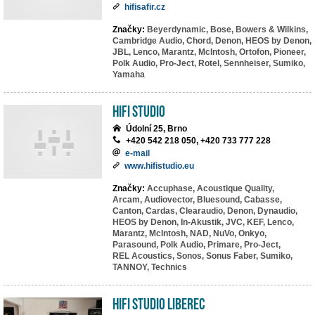
hifisafir.cz
Značky:
Beyerdynamic,
Bose,
Bowers & Wilkins,
Cambridge Audio,
Chord,
Denon,
HEOS by Denon,
JBL,
Lenco,
Marantz,
McIntosh,
Ortofon,
Pioneer,
Polk Audio,
Pro-Ject,
Rotel,
Sennheiser,
Sumiko,
Yamaha
HiFi Studio
Údolní 25, Brno
+420 542 218 050, +420 733 777 228
e-mail
www.hifistudio.eu
Značky:
Accuphase,
Acoustique Quality,
Arcam,
Audiovector,
Bluesound,
Cabasse,
Canton,
Cardas,
Clearaudio,
Denon,
Dynaudio,
HEOS by Denon,
In-Akustik,
JVC,
KEF,
Lenco,
Marantz,
McIntosh,
NAD,
NuVo,
Onkyo,
Parasound,
Polk Audio,
Primare,
Pro-Ject,
REL Acoustics,
Sonos,
Sonus Faber,
Sumiko,
TANNOY,
Technics
HiFi studio Liberec