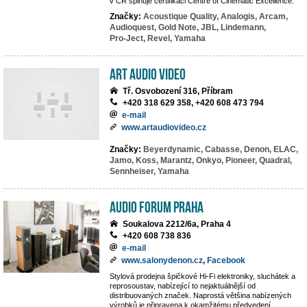
v ČR splňuje certifikaci Centre of Cinematic Excellence.
Značky:
Acoustique Quality,
Analogis,
Arcam,
Audioquest,
Gold Note,
JBL,
Lindemann,
Pro-Ject,
Revel,
Yamaha
Art Audio Video
Tř. Osvobození 316, Příbram
+420 318 629 358, +420 608 473 794
e-mail
www.artaudiovideo.cz
Značky:
Beyerdynamic,
Cabasse,
Denon,
ELAC,
Jamo,
Koss,
Marantz,
Onkyo,
Pioneer,
Quadral,
Sennheiser,
Yamaha
Audio Forum Praha
Soukalova 2212/6a, Praha 4
+420 608 738 836
e-mail
www.salonydenon.cz
,
Facebook
Stylová prodejna špičkové Hi-Fi elektroniky, sluchátek a
reprosoustav, nabízející to nejaktuálnější od
distribuovaných značek. Naprostá většina nabízených
výrobků je připravena k okamžitému předvedení.