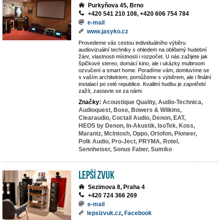
Purkyňova 45, Brno
+420 541 210 108, +420 606 754 784
e-mail
www.jasyko.cz
Provedeme vás cestou individuálního výběru
audiovizuální techniky s ohledem na oblíbený hudební
žánr, vlastnosti místnosti i rozpočet. U nás zažijete jak
špičkové stereo, domácí kino, ale i ukázky multiroom
ozvučení a smart home. Poradíme vám, domluvíme se
s vaším architektem, pomůžeme s výběrem, ale i finální
instalací po celé republice. Kvalitní hudbu je zapotřebí
zažít, zastavte se za námi.
Značky:
Acoustique Quality,
Audio-Technica,
Audioquest,
Bose,
Bowers & Wilkins,
Clearaudio,
Coctail Audio,
Denon,
EAT,
HEOS by Denon,
In-Akustik,
IsoTek,
Koss,
Marantz,
McIntosh,
Oppo,
Ortofon,
Pioneer,
Polk Audio,
Pro-Ject,
PRYMA,
Rotel,
Sennheiser,
Sonus Faber,
Sumiko
LEPŠÍ ZVUK
Sezimova 8, Praha 4
+420 724 366 269
e-mail
lepsizvuk.cz
,
Facebook