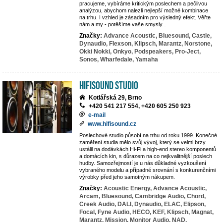
pracujeme, vybíráme kritickým poslechem a pečlivou
analýzou, abychom nalezli nejlepší možné kombinace
na trhu. I vzhled je zásadním pro výsledný efekt. Věřte
nám a my - potěšíme vaše smysly...
Značky:
Advance Acoustic,
Bluesound,
Castle,
Dynaudio,
Flexson,
Klipsch,
Marantz,
Norstone,
Okki Nokki,
Onkyo,
Podspeakers,
Pro-Ject,
Sonos,
Wharfedale,
Yamaha
HifiSound Studio
Kotlářská 29, Brno
+420 541 217 554, +420 605 250 923
e-mail
www.hifisound.cz
Poslechové studio působí na trhu od roku 1999. Konečné
zaměření studia mělo svůj vývoj, který se velmi brzy
ustálil na dodávkách Hi-Fi a high-end stereo komponentů
a domácích kin, s důrazem na co nejkvalitnější poslech
hudby. Samozřejmostí je u nás důkladné vyzkoušení
vybraného modelu a případné srovnání s konkurenčními
výrobky před jeho samotným nákupem.
Značky:
Acoustic Energy,
Advance Acoustic,
Arcam,
Bluesound,
Cambridge Audio,
Chord,
Creek Audio,
DALI,
Dynaudio,
ELAC,
Elipson,
Focal,
Fyne Audio,
HECO,
KEF,
Klipsch,
Magnat,
Marantz,
Mission,
Monitor Audio,
NAD,