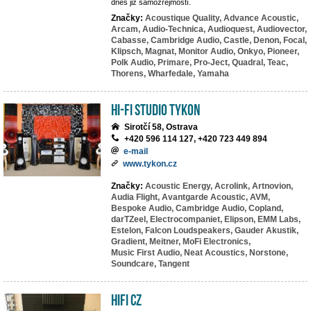
dnes již samozřejmostí.
Značky:
Acoustique Quality,
Advance Acoustic,
Arcam,
Audio-Technica,
Audioquest,
Audiovector,
Cabasse,
Cambridge Audio,
Castle,
Denon,
Focal,
Klipsch,
Magnat,
Monitor Audio,
Onkyo,
Pioneer,
Polk Audio,
Primare,
Pro-Ject,
Quadral,
Teac,
Thorens,
Wharfedale,
Yamaha
HI-FI studio TYKON
Sirotčí 58, Ostrava
+420 596 114 127, +420 723 449 894
e-mail
www.tykon.cz
Značky:
Acoustic Energy,
Acrolink,
Artnovion,
Audia Flight,
Avantgarde Acoustic,
AVM,
Bespoke Audio,
Cambridge Audio,
Copland,
darTZeel,
Electrocompaniet,
Elipson,
EMM Labs,
Estelon,
Falcon Loudspeakers,
Gauder Akustik,
Gradient,
Meitner,
MoFi Electronics,
Music First Audio,
Neat Acoustics,
Norstone,
Soundcare,
Tangent
HIFI CZ