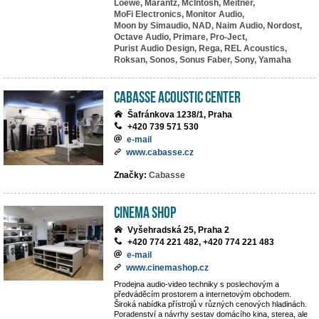
Loewe,
Marantz,
McIntosh,
Meitner,
MoFi Electronics,
Monitor Audio,
Moon by Simaudio,
NAD,
Naim Audio,
Nordost,
Octave Audio,
Primare,
Pro-Ject,
Purist Audio Design,
Rega,
REL Acoustics,
Roksan,
Sonos,
Sonus Faber,
Sony,
Yamaha
Cabasse Acoustic Center
Šafránkova 1238/1, Praha
+420 739 571 530
e-mail
www.cabasse.cz
Značky:
Cabasse
Cinema Shop
Vyšehradská 25, Praha 2
+420 774 221 482, +420 774 221 483
e-mail
www.cinemashop.cz
Prodejna audio-video techniky s poslechovým a
předváděcím prostorem a internetovým obchodem.
Široká nabídka přístrojů v různých cenových hladinách.
Poradenství a návrhy sestav domácího kina, sterea, ale