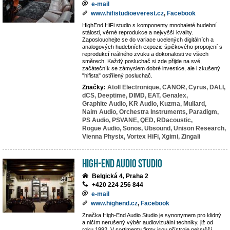
e-mail
www.hifistudioeverest.cz
,
Facebook
HighEnd HiFi studio s komponenty mnohaleté hudební
stálosti, věrné reprodukce a nejvyšší kvality.
Zaposlouchejte se do variace ucelených digitálních a
analogových hudebních expozic špičkového propojení s
reprodukcí reálného zvuku a dokonalosti ve všech
směrech. Každý posluchač si zde přijde na své,
začátečník se zámyslem dobré investice, ale i zkušený
"hifista" ostřílený posluchač.
Značky:
Atoll Electronique,
CANOR,
Cyrus,
DALI,
dCS,
Deeptime,
DIMD,
EAT,
Genalex,
Graphite Audio,
KR Audio,
Kuzma,
Mullard,
Naim Audio,
Orchestra Instruments,
Paradigm,
PS Audio,
PSVANE,
QED,
RDacoustic,
Rogue Audio,
Sonos,
Ubsound,
Unison Research,
Vienna Physix,
Vortex HiFi,
Xgimi,
Zingali
High-End Audio Studio
Belgická 4, Praha 2
+420 224 256 844
e-mail
www.highend.cz
,
Facebook
Značka High-End Audio Studio je synonymem pro klidný
a ničím nerušený výběr audiovizuální techniky, již od
roku 1992. V sortimentu firmy jsou přístroje nejvyšší