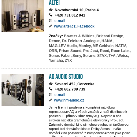
ALTEI
Novodvorská 10, Praha 4
+420 731 012 941
e-mail
www.altei.cz
,
Facebook
Značky:
Bowers & Wilkins,
Bricasti Design,
Denon,
Dr. Feickert Analogue,
HANA,
MAG-LEV Audio,
Manley,
ME Geithain,
NATIV,
ORB,
Prism Sound,
Pro-Ject,
Reed,
Roon Labs,
Sonus Faber,
Sony,
Sorane,
STAX,
T+A,
Weiss,
Yamaha,
ZYX
AQ Audio Studio
Severní 452, Červenka
+420 602 709 739
e-mail
www.hifi-audio.cz
Jsme firemní prodejna s kompletní nabídkou
reprosoustav AQ a všech značek z naší distribuce k
poslechu – přímo v sídle firmy AQ. Najdete u nás
širokou nabídku gramofonů a elektroniky Pro-Ject.
Zájemci o domácí kino si mohou vychutnat špičkovou
reprodukci domácího kina s Dolby Atmos – naše
domácí kino postavené z komponent Arcam jako jediné