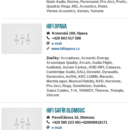
Naim Audio,
Norma,
Parasound,
Pro-Ject,
ProAc,
Quadral,
Rega,
REL Acoustics,
Rotel,
Vienna Acoustics,
Xavian,
Yamaha
HIFI Opava
Krnovská 169, Opava
+420 603 517 588
e-mail
www.hifiopava.cz
Značky:
Accuphase,
Acoustic Energy,
Acoustique Quality,
Arcam,
Audia Flight,
Audiolab,
Aurum Cantus,
AVID HIFI,
Cabasse,
Cambridge Audio,
DALI,
Devialet,
Dynaudio,
Dynavoice,
IsoTek,
KEF,
LUMIN,
Marantz,
MartinLogan,
Musical Fidelity,
NAD,
Norstone,
Pro-Ject,
Rega,
Sennheiser,
Sumiko,
Supra Cables,
T+A,
TANNOY,
Thorens,
Triangle,
Vincent
HiFi Safír Olomouc
Pavelčákova 16, Olomouc
+420 585 223 491+420608918171
e-mail