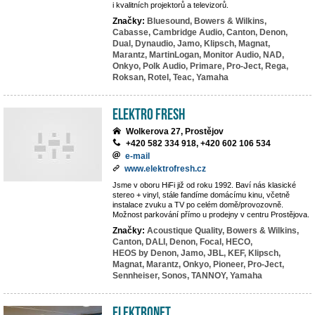
i kvalitních projektorů a televizorů.
Značky:
Bluesound,
Bowers & Wilkins,
Cabasse,
Cambridge Audio,
Canton,
Denon,
Dual,
Dynaudio,
Jamo,
Klipsch,
Magnat,
Marantz,
MartinLogan,
Monitor Audio,
NAD,
Onkyo,
Polk Audio,
Primare,
Pro-Ject,
Rega,
Roksan,
Rotel,
Teac,
Yamaha
Elektro Fresh
Wolkerova 27, Prostějov
+420 582 334 918, +420 602 106 534
e-mail
www.elektrofresh.cz
Jsme v oboru HiFi již od roku 1992. Baví nás klasické
stereo + vinyl, stále fandíme domácímu kinu, včetně
instalace zvuku a TV po celém domě/provozovně.
Možnost parkování přímo u prodejny v centru Prostějova.
Značky:
Acoustique Quality,
Bowers & Wilkins,
Canton,
DALI,
Denon,
Focal,
HECO,
HEOS by Denon,
Jamo,
JBL,
KEF,
Klipsch,
Magnat,
Marantz,
Onkyo,
Pioneer,
Pro-Ject,
Sennheiser,
Sonos,
TANNOY,
Yamaha
ElektroNet