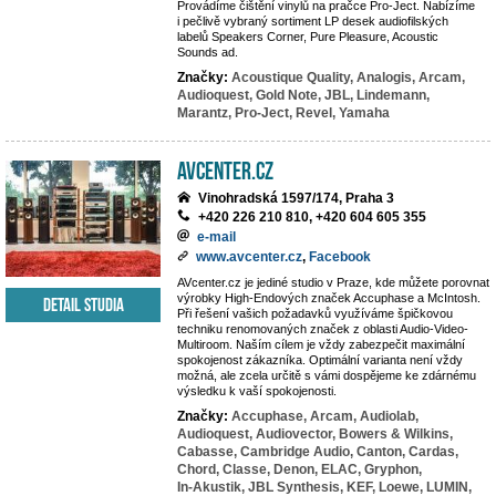
Provádíme čištění vinylů na pračce Pro-Ject. Nabízíme
i pečlivě vybraný sortiment LP desek audiofilských
labelů Speakers Corner, Pure Pleasure, Acoustic
Sounds ad.
Značky:
Acoustique Quality,
Analogis,
Arcam,
Audioquest,
Gold Note,
JBL,
Lindemann,
Marantz,
Pro-Ject,
Revel,
Yamaha
AVcenter.cz
Vinohradská 1597/174, Praha 3
+420 226 210 810, +420 604 605 355
e-mail
www.avcenter.cz
,
Facebook
AVcenter.cz je jediné studio v Praze, kde můžete porovnat
výrobky High-Endových značek Accuphase a McIntosh.
Detail studia
Při řešení vašich požadavků využíváme špičkovou
techniku renomovaných značek z oblasti Audio-Video-
Multiroom. Naším cílem je vždy zabezpečit maximální
spokojenost zákazníka. Optimální varianta není vždy
možná, ale zcela určitě s vámi dospějeme ke zdárnému
výsledku k vaší spokojenosti.
Značky:
Accuphase,
Arcam,
Audiolab,
Audioquest,
Audiovector,
Bowers & Wilkins,
Cabasse,
Cambridge Audio,
Canton,
Cardas,
Chord,
Classe,
Denon,
ELAC,
Gryphon,
In-Akustik,
JBL Synthesis,
KEF,
Loewe,
LUMIN,