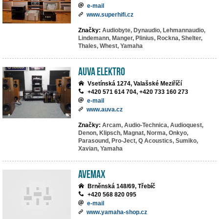
e-mail
www.superhifi.cz
Značky:
Audiobyte,
Dynaudio,
Lehmannaudio,
Lindemann,
Manger,
Plinius,
Rockna,
Shelter,
Thales,
Whest,
Yamaha
AuVa elektro
Vsetínská 1274, Valašské Meziříčí
+420 571 614 704, +420 733 160 273
e-mail
www.auva.cz
Značky:
Arcam,
Audio-Technica,
Audioquest,
Denon,
Klipsch,
Magnat,
Norma,
Onkyo,
Parasound,
Pro-Ject,
Q Acoustics,
Sumiko,
Xavian,
Yamaha
AVEMAX
Brněnská 148/69, Třebíč
+420 568 820 095
e-mail
www.yamaha-shop.cz