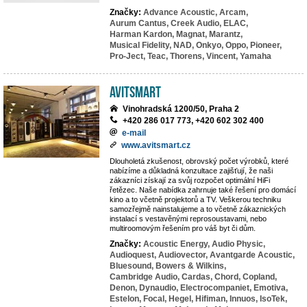
Značky:
Advance Acoustic,
Arcam,
Aurum Cantus,
Creek Audio,
ELAC,
Harman Kardon,
Magnat,
Marantz,
Musical Fidelity,
NAD,
Onkyo,
Oppo,
Pioneer,
Pro-Ject,
Teac,
Thorens,
Vincent,
Yamaha
Avitsmart
Vinohradská 1200/50, Praha 2
+420 286 017 773, +420 602 302 400
e-mail
www.avitsmart.cz
Dlouholetá zkušenost, obrovský počet výrobků, které
nabízíme a důkladná konzultace zajišťují, že naši
zákazníci získají za svůj rozpočet optimální HiFi
řetězec. Naše nabídka zahrnuje také řešení pro domácí
kino a to včetně projektorů a TV. Veškerou techniku
samozřejmě nainstalujeme a to včetně zákaznických
instalací s vestavěnými reprosoustavami, nebo
multiroomovým řešením pro váš byt či dům.
Značky:
Acoustic Energy,
Audio Physic,
Audioquest,
Audiovector,
Avantgarde Acoustic,
Bluesound,
Bowers & Wilkins,
Cambridge Audio,
Cardas,
Chord,
Copland,
Denon,
Dynaudio,
Electrocompaniet,
Emotiva,
Estelon,
Focal,
Hegel,
Hifiman,
Innuos,
IsoTek,