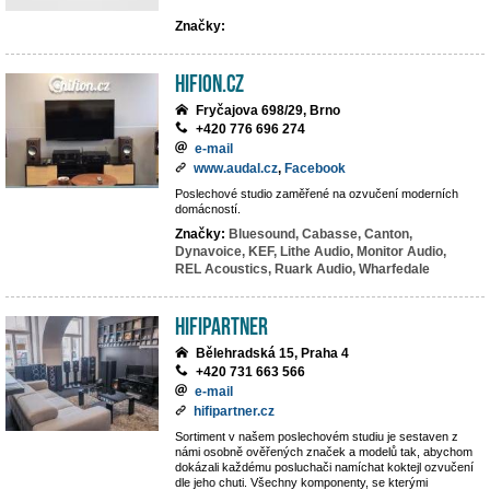
Značky:
hifion.cz
Fryčajova 698/29, Brno
+420 776 696 274
e-mail
www.audal.cz
,
Facebook
Poslechové studio zaměřené na ozvučení moderních
domácností.
Značky:
Bluesound,
Cabasse,
Canton,
Dynavoice,
KEF,
Lithe Audio,
Monitor Audio,
REL Acoustics,
Ruark Audio,
Wharfedale
HIFIpartner
Bělehradská 15, Praha 4
+420 731 663 566
e-mail
hifipartner.cz
Sortiment v našem poslechovém studiu je sestaven z
námi osobně ověřených značek a modelů tak, abychom
dokázali každému posluchači namíchat koktejl ozvučení
dle jeho chuti. Všechny komponenty, se kterými