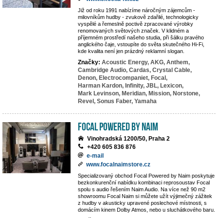
Již od roku 1991 nabízíme náročným zájemcům -
milovníkům hudby - zvukově zdařilé, technologicky
vyspělé a řemeslně poctivě zpracované výrobky
renomovaných světových značek. V klidném a
příjemném prostředí našeho studia, při šálku pravého
anglického čaje, vstoupíte do světa skutečného Hi-Fi,
kde kvalita není jen prázdný reklamní slogan.
Značky:
Acoustic Energy,
AKG,
Anthem,
Cambridge Audio,
Cardas,
Crystal Cable,
Denon,
Electrocompaniet,
Focal,
Harman Kardon,
Infinity,
JBL,
Lexicon,
Mark Levinson,
Meridian,
Mission,
Norstone,
Revel,
Sonus Faber,
Yamaha
Focal powered by Naim
Vinohradská 1200/50, Praha 2
+420 605 836 876
e-mail
www.focalnaimstore.cz
Specializovaný obchod Focal Powered by Naim poskytuje
bezkonkurenční nabídku kombinaci reprosoustav Focal
spolu s audio řešením Naim Audio. Na více než 90 m2
showroomu Focal Naim si můžete užít výjimečný zážitek
z hudby v akusticky upravené poslechové místnosti, s
domácím kinem Dolby Atmos, nebo u sluchátkového baru.