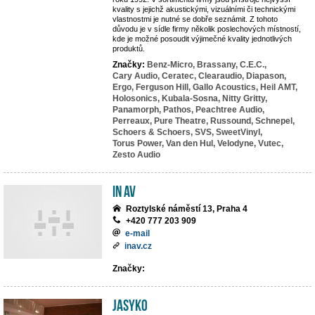
kvality s jejichž akustickými, vizuálními či technickými
vlastnostmi je nutné se dobře seznámit. Z tohoto
důvodu je v sídle firmy několik poslechových místností,
kde je možné posoudit výjimečné kvality jednotlivých
produktů.
Značky:
Benz-Micro,
Brassany,
C.E.C.,
Cary Audio,
Ceratec,
Clearaudio,
Diapason,
Ergo,
Ferguson Hill,
Gallo Acoustics,
Heil AMT,
Holosonics,
Kubala-Sosna,
Nitty Gritty,
Panamorph,
Pathos,
Peachtree Audio,
Perreaux,
Pure Theatre,
Russound,
Schnepel,
Schoers & Schoers,
SVS,
SweetVinyl,
Torus Power,
Van den Hul,
Velodyne,
Vutec,
Zesto Audio
IN AV
Roztylské náměstí 13, Praha 4
+420 777 203 909
e-mail
inav.cz
Značky:
JASYKO