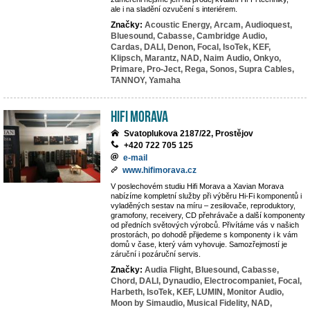
ale i na sladění ozvučení s interiérem.
Značky:
Acoustic Energy,
Arcam,
Audioquest,
Bluesound,
Cabasse,
Cambridge Audio,
Cardas,
DALI,
Denon,
Focal,
IsoTek,
KEF,
Klipsch,
Marantz,
NAD,
Naim Audio,
Onkyo,
Primare,
Pro-Ject,
Rega,
Sonos,
Supra Cables,
TANNOY,
Yamaha
Hifi Morava
Svatoplukova 2187/22, Prostějov
+420 722 705 125
e-mail
www.hifimorava.cz
V poslechovém studiu Hifi Morava a Xavian Morava
nabízíme kompletní služby při výběru Hi-Fi komponentů i
vyladěných sestav na míru – zesilovače, reproduktory,
gramofony, receivery, CD přehrávače a další komponenty
od předních světových výrobců. Přivítáme vás v našich
prostorách, po dohodě přijedeme s komponenty i k vám
domů v čase, který vám vyhovuje. Samozřejmostí je
záruční i pozáruční servis.
Značky:
Audia Flight,
Bluesound,
Cabasse,
Chord,
DALI,
Dynaudio,
Electrocompaniet,
Focal,
Harbeth,
IsoTek,
KEF,
LUMIN,
Monitor Audio,
Moon by Simaudio,
Musical Fidelity,
NAD,