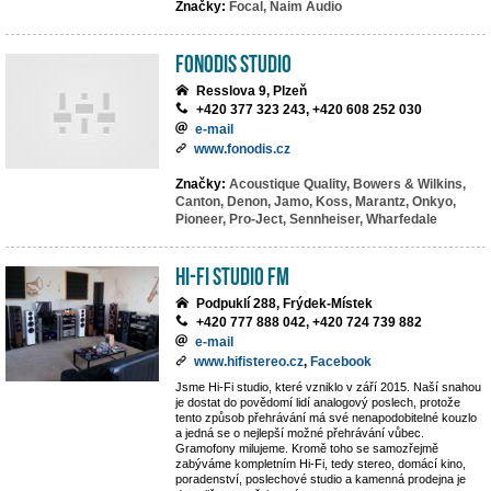
Značky:
Focal,
Naim Audio
Fonodis studio
Resslova 9, Plzeň
+420 377 323 243, +420 608 252 030
e-mail
www.fonodis.cz
Značky:
Acoustique Quality,
Bowers & Wilkins,
Canton,
Denon,
Jamo,
Koss,
Marantz,
Onkyo,
Pioneer,
Pro-Ject,
Sennheiser,
Wharfedale
Hi-Fi Studio FM
Podpuklí 288, Frýdek-Místek
+420 777 888 042, +420 724 739 882
e-mail
www.hifistereo.cz
,
Facebook
Jsme Hi-Fi studio, které vzniklo v září 2015. Naší snahou
je dostat do povědomí lidí analogový poslech, protože
tento způsob přehrávání má své nenapodobitelné kouzlo
a jedná se o nejlepší možné přehrávání vůbec.
Gramofony milujeme. Kromě toho se samozřejmě
zabýváme kompletním Hi-Fi, tedy stereo, domácí kino,
poradenství, poslechové studio a kamenná prodejna je