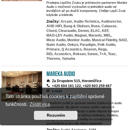
Prodejna Lepšího Zvuku je prémiovým partnerem Monitor
Audio s možností vyzkoušet si jednotlivé audio od
levnějších až po dražší komponenty. Chtějte Lepší Zvuk
kdykoliv a kdekoliv.
Značky:
Arcam,
Audio-Technica,
Audiovector,
AVID HIFI,
Bang & Olufsen,
Bose,
Cabasse,
Chord,
Clearaudio,
Denon,
ELAC,
KEF,
MAG-LEV Audio,
Magnat,
Marantz,
MBL,
Meze Audio,
Monitor Audio,
Musical Fidelity,
NAD,
Naim Audio,
Onkyo,
Paradigm,
Polk Audio,
Primare,
Q Acoustics,
Reavon,
Rega,
REL Acoustics,
Roksan,
Sonos,
T+A,
Teac,
Thorens,
Yamaha
MAREKA AUDIO
Za Drupolem 515, Horoměřice
+420 604 161 122, +420 603 259 667
e-mail
Tato stránka používá cookies k zajištění správné
www.marekaaudio.cz
V dnešním světě je opravdu mnoho špičkových audio
funkčnosti.
Zjistit více
komponentů. My jdeme cestou výběru takových
produktů, které nám dávají co jinde nejsme schopni
Rozumím
nalézt. Rovnováha mezi užitnou hodnotou, kvalitou,
designem a zážitkem z hudby ku vynaloženým
prostředkům je pro nás hlavní parametr.