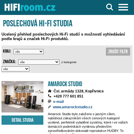
Server o Hi-Fi a AV technice
Poslechová Hi-Fi studia
Ucelený přehled poslechových Hi-Fi studií s možností vyhledávání
podle krajů a značek Hi-Fi produktů.
Kraj:
Zrušit filtr
Značka:
z kategorie
Amarock Studio
Čsl. armády 1328, Kopřivnice
+420 777 601 851
e-mail
www.amarockstudio.cz
Amarock Studio bylo založeno s jasným cílem,
nabídnout zákazníkům všech cenových kategorií
Detail studia
ucelené, perfektně vyladěné systémy, které i ve vašich
domácích podmínkách vyniknou především
zprostředkováním dokonalé reprodukce HUDBY. To