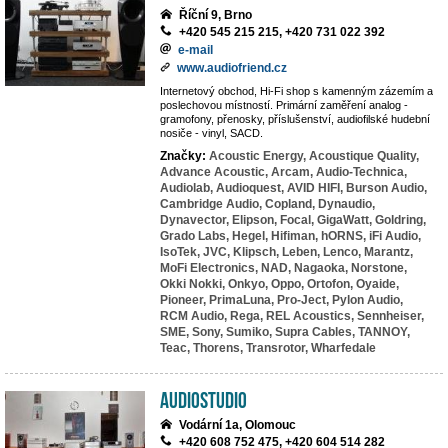
Říční 9, Brno
+420 545 215 215, +420 731 022 392
e-mail
www.audiofriend.cz
Internetový obchod, Hi-Fi shop s kamenným zázemím a
poslechovou místností. Primární zaměření analog -
gramofony, přenosky, příslušenství, audiofilské hudební
nosiče - vinyl, SACD.
Značky:
Acoustic Energy,
Acoustique Quality,
Advance Acoustic,
Arcam,
Audio-Technica,
Audiolab,
Audioquest,
AVID HIFI,
Burson Audio,
Cambridge Audio,
Copland,
Dynaudio,
Dynavector,
Elipson,
Focal,
GigaWatt,
Goldring,
Grado Labs,
Hegel,
Hifiman,
hORNS,
iFi Audio,
IsoTek,
JVC,
Klipsch,
Leben,
Lenco,
Marantz,
MoFi Electronics,
NAD,
Nagaoka,
Norstone,
Okki Nokki,
Onkyo,
Oppo,
Ortofon,
Oyaide,
Pioneer,
PrimaLuna,
Pro-Ject,
Pylon Audio,
RCM Audio,
Rega,
REL Acoustics,
Sennheiser,
SME,
Sony,
Sumiko,
Supra Cables,
TANNOY,
Teac,
Thorens,
Transrotor,
Wharfedale
AudioStudio
Vodární 1a, Olomouc
+420 608 752 475, +420 604 514 282