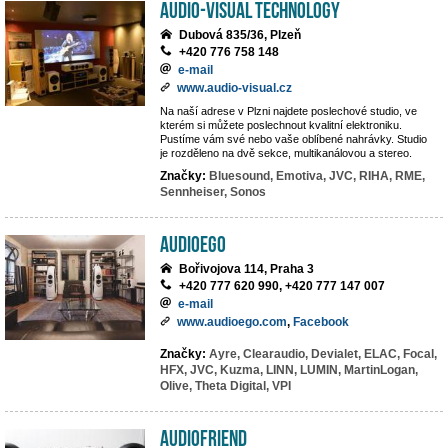
AUDIO-VISUAL TECHNOLOGY
Dubová 835/36, Plzeň
+420 776 758 148
e-mail
www.audio-visual.cz
Na naší adrese v Plzni najdete poslechové studio, ve
kterém si můžete poslechnout kvalitní elektroniku.
Pustíme vám své nebo vaše oblíbené nahrávky. Studio
je rozděleno na dvě sekce, multikanálovou a stereo.
Značky:
Bluesound,
Emotiva,
JVC,
RIHA,
RME,
Sennheiser,
Sonos
AUDIOEGO
Bořivojova 114, Praha 3
+420 777 620 990, +420 777 147 007
e-mail
www.audioego.com
,
Facebook
Značky:
Ayre,
Clearaudio,
Devialet,
ELAC,
Focal,
HFX,
JVC,
Kuzma,
LINN,
LUMIN,
MartinLogan,
Olive,
Theta Digital,
VPI
Audiofriend