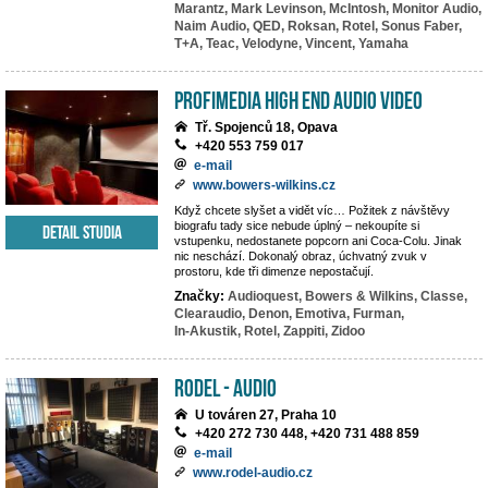
Marantz,
Mark Levinson,
McIntosh,
Monitor Audio,
Naim Audio,
QED,
Roksan,
Rotel,
Sonus Faber,
T+A,
Teac,
Velodyne,
Vincent,
Yamaha
PROFIMEDIA High End Audio Video
Tř. Spojenců 18, Opava
+420 553 759 017
e-mail
www.bowers-wilkins.cz
Když chcete slyšet a vidět víc… Požitek z návštěvy
biografu tady sice nebude úplný – nekoupíte si
Detail studia
vstupenku, nedostanete popcorn ani Coca-Colu. Jinak
nic neschází. Dokonalý obraz, úchvatný zvuk v
prostoru, kde tři dimenze nepostačují.
Značky:
Audioquest,
Bowers & Wilkins,
Classe,
Clearaudio,
Denon,
Emotiva,
Furman,
In-Akustik,
Rotel,
Zappiti,
Zidoo
RODEL - AUDIO
U továren 27, Praha 10
+420 272 730 448, +420 731 488 859
e-mail
www.rodel-audio.cz