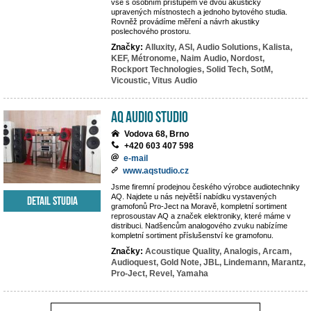
vše s osobním přístupem ve dvou akusticky
upravených místnostech a jednoho bytového studia.
Rovněž provádíme měření a návrh akustiky
poslechového prostoru.
Značky:
Alluxity,
ASI,
Audio Solutions,
Kalista,
KEF,
Métronome,
Naim Audio,
Nordost,
Rockport Technologies,
Solid Tech,
SotM,
Vicoustic,
Vitus Audio
AQ audio studio
Vodova 68, Brno
+420 603 407 598
e-mail
www.aqstudio.cz
Jsme firemní prodejnou českého výrobce audiotechniky
AQ. Najdete u nás největší nabídku vystavených
Detail studia
gramofonů Pro-Ject na Moravě, kompletní sortiment
reprosoustav AQ a značek elektroniky, které máme v
distribuci. Nadšencům analogového zvuku nabízíme
kompletní sortiment příslušenství ke gramofonu.
Značky:
Acoustique Quality,
Analogis,
Arcam,
Audioquest,
Gold Note,
JBL,
Lindemann,
Marantz,
Pro-Ject,
Revel,
Yamaha