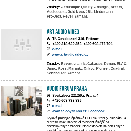
v ČR splňuje certifikaci Centre of Cinematic Excellence.
Značky:
Acoustique Quality,
Analogis,
Arcam,
Audioquest,
Gold Note,
JBL,
Lindemann,
Pro-Ject,
Revel,
Yamaha
Art Audio Video
Tř. Osvobození 316, Příbram
+420 318 629 358, +420 608 473 794
e-mail
www.artaudiovideo.cz
Značky:
Beyerdynamic,
Cabasse,
Denon,
ELAC,
Jamo,
Koss,
Marantz,
Onkyo,
Pioneer,
Quadral,
Sennheiser,
Yamaha
Audio Forum Praha
Soukalova 2212/6a, Praha 4
+420 608 738 836
e-mail
www.salonydenon.cz
,
Facebook
Stylová prodejna špičkové Hi-Fi elektroniky, sluchátek a
reprosoustav, nabízející to nejaktuálnější od
distribuovaných značek. Naprostá většina nabízených
výrobků je připravena k okamžitému předvedení.