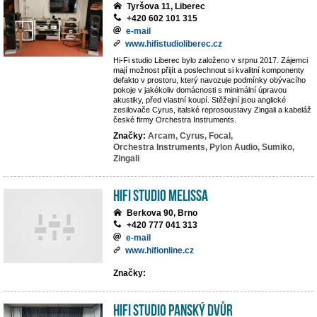
Tyršova 11, Liberec
+420 602 101 315
e-mail
www.hifistudioliberec.cz
Hi-Fi studio Liberec bylo založeno v srpnu 2017. Zájemci
mají možnost přijít a poslechnout si kvalitní komponenty
defakto v prostoru, který navozuje podmínky obývacího
pokoje v jakékoliv domácnosti s minimální úpravou
akustiky, před vlastní koupí. Stěžejní jsou anglické
zesilovače Cyrus, italské reprosoustavy Zingali a kabeláž
české firmy Orchestra Instruments.
Značky:
Arcam,
Cyrus,
Focal,
Orchestra Instruments,
Pylon Audio,
Sumiko,
Zingali
Hifi studio MeLiSSA
Berkova 90, Brno
+420 777 041 313
e-mail
www.hifionline.cz
Značky:
Hifi Studio Panský Dvůr