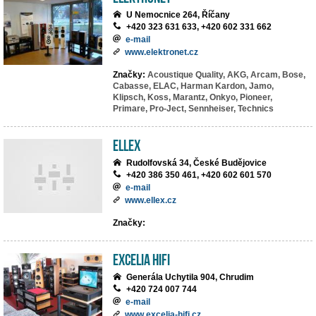
U Nemocnice 264, Říčany
+420 323 631 633, +420 602 331 662
e-mail
www.elektronet.cz
Značky:
Acoustique Quality,
AKG,
Arcam,
Bose,
Cabasse,
ELAC,
Harman Kardon,
Jamo,
Klipsch,
Koss,
Marantz,
Onkyo,
Pioneer,
Primare,
Pro-Ject,
Sennheiser,
Technics
ELLEX
Rudolfovská 34, České Budějovice
+420 386 350 461, +420 602 601 570
e-mail
www.ellex.cz
Značky:
EXCELIA HIFI
Generála Uchytila 904, Chrudim
+420 724 007 744
e-mail
www.excelia-hifi.cz