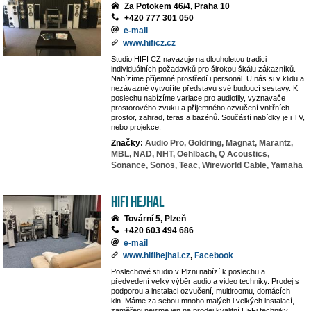
Za Potokem 46/4, Praha 10
+420 777 301 050
e-mail
www.hificz.cz
Studio HIFI CZ navazuje na dlouholetou tradici
individuálních požadavků pro širokou škálu zákazníků.
Nabízíme příjemné prostředí i personál. U nás si v klidu a
nezávazně vytvoříte představu své budoucí sestavy. K
poslechu nabízíme variace pro audiofily, vyznavače
prostorového zvuku a příjemného ozvučení vnitřních
prostor, zahrad, teras a bazénů. Součástí nabídky je i TV,
nebo projekce.
Značky:
Audio Pro,
Goldring,
Magnat,
Marantz,
MBL,
NAD,
NHT,
Oehlbach,
Q Acoustics,
Sonance,
Sonos,
Teac,
Wireworld Cable,
Yamaha
Hifi Hejhal
Tovární 5, Plzeň
+420 603 494 686
e-mail
www.hifihejhal.cz
,
Facebook
Poslechové studio v Plzni nabízí k poslechu a
předvedení velký výběr audio a video techniky. Prodej s
podporou a instalaci ozvučení, multiroomu, domácích
kin. Máme za sebou mnoho malých i velkých instalací,
zaměřeni nejsme jen na prodej kvalitní Hi-Fi techniky,