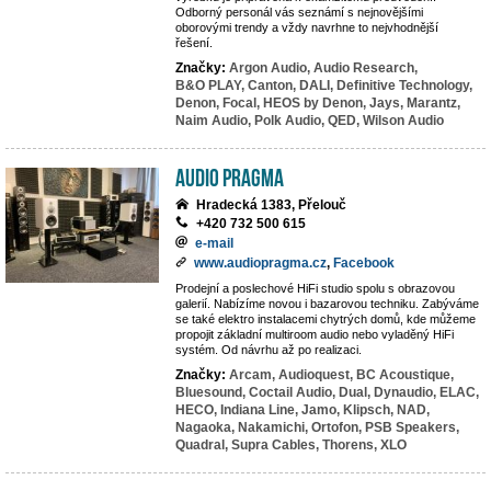
Odborný personál vás seznámí s nejnovějšími
oborovými trendy a vždy navrhne to nejvhodnější
řešení.
Značky:
Argon Audio,
Audio Research,
B&O PLAY,
Canton,
DALI,
Definitive Technology,
Denon,
Focal,
HEOS by Denon,
Jays,
Marantz,
Naim Audio,
Polk Audio,
QED,
Wilson Audio
Audio Pragma
Hradecká 1383, Přelouč
+420 732 500 615
e-mail
www.audiopragma.cz
,
Facebook
Prodejní a poslechové HiFi studio spolu s obrazovou
galerií. Nabízíme novou i bazarovou techniku. Zabýváme
se také elektro instalacemi chytrých domů, kde můžeme
propojit základní multiroom audio nebo vyladěný HiFi
systém. Od návrhu až po realizaci.
Značky:
Arcam,
Audioquest,
BC Acoustique,
Bluesound,
Coctail Audio,
Dual,
Dynaudio,
ELAC,
HECO,
Indiana Line,
Jamo,
Klipsch,
NAD,
Nagaoka,
Nakamichi,
Ortofon,
PSB Speakers,
Quadral,
Supra Cables,
Thorens,
XLO