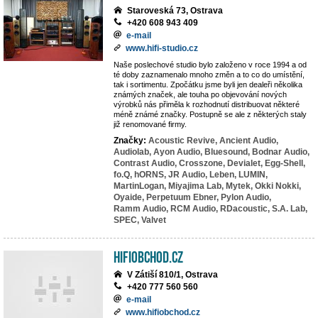
Staroveská 73, Ostrava
+420 608 943 409
e-mail
www.hifi-studio.cz
Naše poslechové studio bylo založeno v roce 1994 a od
té doby zaznamenalo mnoho změn a to co do umístění,
tak i sortimentu. Zpočátku jsme byli jen dealeři několika
známých značek, ale touha po objevování nových
výrobků nás přiměla k rozhodnutí distribuovat některé
méně známé značky. Postupně se ale z některých staly
již renomované firmy.
Značky:
Acoustic Revive,
Ancient Audio,
Audiolab,
Ayon Audio,
Bluesound,
Bodnar Audio,
Contrast Audio,
Crosszone,
Devialet,
Egg-Shell,
fo.Q,
hORNS,
JR Audio,
Leben,
LUMIN,
MartinLogan,
Miyajima Lab,
Mytek,
Okki Nokki,
Oyaide,
Perpetuum Ebner,
Pylon Audio,
Ramm Audio,
RCM Audio,
RDacoustic,
S.A. Lab,
SPEC,
Valvet
HiFiobchod.cz
V Zátiší 810/1, Ostrava
+420 777 560 560
e-mail
www.hifiobchod.cz