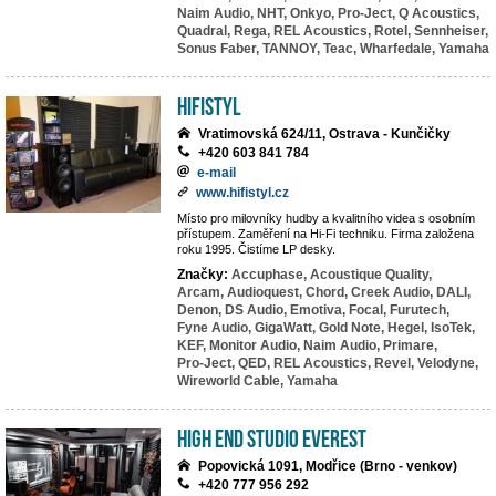
Naim Audio,
NHT,
Onkyo,
Pro-Ject,
Q Acoustics,
Quadral,
Rega,
REL Acoustics,
Rotel,
Sennheiser,
Sonus Faber,
TANNOY,
Teac,
Wharfedale,
Yamaha
HiFiStyl
Vratimovská 624/11, Ostrava - Kunčičky
+420 603 841 784
e-mail
www.hifistyl.cz
Místo pro milovníky hudby a kvalitního videa s osobním
přístupem. Zaměření na Hi-Fi techniku. Firma založena
roku 1995. Čistíme LP desky.
Značky:
Accuphase,
Acoustique Quality,
Arcam,
Audioquest,
Chord,
Creek Audio,
DALI,
Denon,
DS Audio,
Emotiva,
Focal,
Furutech,
Fyne Audio,
GigaWatt,
Gold Note,
Hegel,
IsoTek,
KEF,
Monitor Audio,
Naim Audio,
Primare,
Pro-Ject,
QED,
REL Acoustics,
Revel,
Velodyne,
Wireworld Cable,
Yamaha
High End Studio EVEREST
Popovická 1091, Modřice (Brno - venkov)
+420 777 956 292