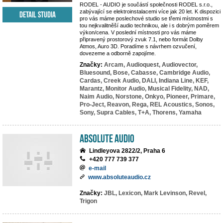
RODEL - AUDIO je součástí společnosti RODEL s.r.o.,
zabývající se elektroinstalacemi více jak 20 let. K dispozici
Detail studia
pro vás máme poslechové studio se třemi místnostmi s
tou nejkvalitněší audio technikou, ale i s dobrým poměrem
výkon/cena. V poslední místnosti pro vás máme
připravený prostorový zvuk 7.1, nebo formát Dolby
Atmos, Auro 3D. Poradíme s návrhem ozvučení,
dovezeme a odborně zapojíme.
Značky:
Arcam,
Audioquest,
Audiovector,
Bluesound,
Bose,
Cabasse,
Cambridge Audio,
Cardas,
Creek Audio,
DALI,
Indiana Line,
KEF,
Marantz,
Monitor Audio,
Musical Fidelity,
NAD,
Naim Audio,
Norstone,
Onkyo,
Pioneer,
Primare,
Pro-Ject,
Reavon,
Rega,
REL Acoustics,
Sonos,
Sony,
Supra Cables,
T+A,
Thorens,
Yamaha
Absolute Audio
Lindleyova 2822/2, Praha 6
+420 777 739 377
e-mail
www.absoluteaudio.cz
Značky:
JBL,
Lexicon,
Mark Levinson,
Revel,
Trigon