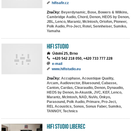
hifisafir.cz
Značky:
Beyerdynamic,
Bose,
Bowers & Wilkins,
Cambridge Audio,
Chord,
Denon,
HEOS by Denon,
JBL,
Lenco,
Marantz,
McIntosh,
Ortofon,
Pioneer,
Polk Audio,
Pro-Ject,
Rotel,
Sennheiser,
Sumiko,
Yamaha
HiFi Studio
Údolní 25, Brno
+420 542 218 050, +420 733 777 228
e-mail
www.hifistudio.eu
Značky:
Accuphase,
Acoustique Quality,
Arcam,
Audiovector,
Bluesound,
Cabasse,
Canton,
Cardas,
Clearaudio,
Denon,
Dynaudio,
HEOS by Denon,
In-Akustik,
JVC,
KEF,
Lenco,
Marantz,
McIntosh,
NAD,
NuVo,
Onkyo,
Parasound,
Polk Audio,
Primare,
Pro-Ject,
REL Acoustics,
Sonos,
Sonus Faber,
Sumiko,
TANNOY,
Technics
HiFi studio Liberec