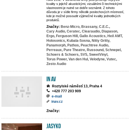
kvality s jejichž akustickými, vizuálními či technickými
vlastnostmi je nutné se dobře seznámit. Z tohoto
důvodu je v sídle firmy několik poslechových místností,
kde je možné posoudit výjimečné kvality jednotlivých
produktů.
Značky:
Benz-Micro,
Brassany,
C.E.C.,
Cary Audio,
Ceratec,
Clearaudio,
Diapason,
Ergo,
Ferguson Hill,
Gallo Acoustics,
Heil AMT,
Holosonics,
Kubala-Sosna,
Nitty Gritty,
Panamorph,
Pathos,
Peachtree Audio,
Perreaux,
Pure Theatre,
Russound,
Schnepel,
Schoers & Schoers,
SVS,
SweetVinyl,
Torus Power,
Van den Hul,
Velodyne,
Vutec,
Zesto Audio
IN AV
Roztylské náměstí 13, Praha 4
+420 777 203 909
e-mail
inav.cz
Značky:
JASYKO