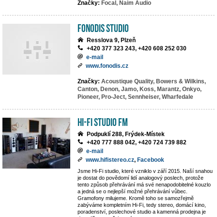
Značky:
Focal,
Naim Audio
Fonodis studio
Resslova 9, Plzeň
+420 377 323 243, +420 608 252 030
e-mail
www.fonodis.cz
Značky:
Acoustique Quality,
Bowers & Wilkins,
Canton,
Denon,
Jamo,
Koss,
Marantz,
Onkyo,
Pioneer,
Pro-Ject,
Sennheiser,
Wharfedale
Hi-Fi Studio FM
Podpuklí 288, Frýdek-Místek
+420 777 888 042, +420 724 739 882
e-mail
www.hifistereo.cz
,
Facebook
Jsme Hi-Fi studio, které vzniklo v září 2015. Naší snahou
je dostat do povědomí lidí analogový poslech, protože
tento způsob přehrávání má své nenapodobitelné kouzlo
a jedná se o nejlepší možné přehrávání vůbec.
Gramofony milujeme. Kromě toho se samozřejmě
zabýváme kompletním Hi-Fi, tedy stereo, domácí kino,
poradenství, poslechové studio a kamenná prodejna je