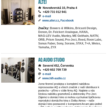
ALTEI
Novodvorská 10, Praha 4
+420 731 012 941
e-mail
www.altei.cz
,
Facebook
Značky:
Bowers & Wilkins,
Bricasti Design,
Denon,
Dr. Feickert Analogue,
HANA,
MAG-LEV Audio,
Manley,
ME Geithain,
NATIV,
ORB,
Prism Sound,
Pro-Ject,
Reed,
Roon Labs,
Sonus Faber,
Sony,
Sorane,
STAX,
T+A,
Weiss,
Yamaha,
ZYX
AQ Audio Studio
Severní 452, Červenka
+420 602 709 739
e-mail
www.hifi-audio.cz
Jsme firemní prodejna s kompletní nabídkou
reprosoustav AQ a všech značek z naší distribuce k
poslechu – přímo v sídle firmy AQ. Najdete u nás
širokou nabídku gramofonů a elektroniky Pro-Ject.
Zájemci o domácí kino si mohou vychutnat špičkovou
reprodukci domácího kina s Dolby Atmos – naše
domácí kino postavené z komponent Arcam jako jediné