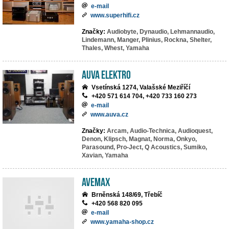
e-mail
www.superhifi.cz
Značky:
Audiobyte,
Dynaudio,
Lehmannaudio,
Lindemann,
Manger,
Plinius,
Rockna,
Shelter,
Thales,
Whest,
Yamaha
AuVa elektro
Vsetínská 1274, Valašské Meziříčí
+420 571 614 704, +420 733 160 273
e-mail
www.auva.cz
Značky:
Arcam,
Audio-Technica,
Audioquest,
Denon,
Klipsch,
Magnat,
Norma,
Onkyo,
Parasound,
Pro-Ject,
Q Acoustics,
Sumiko,
Xavian,
Yamaha
AVEMAX
Brněnská 148/69, Třebíč
+420 568 820 095
e-mail
www.yamaha-shop.cz