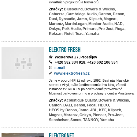
i kvalitních projektorů a televizorů.
Značky:
Bluesound,
Bowers & Wilkins,
Cabasse,
Cambridge Audio,
Canton,
Denon,
Dual,
Dynaudio,
Jamo,
Klipsch,
Magnat,
Marantz,
MartinLogan,
Monitor Audio,
NAD,
Onkyo,
Polk Audio,
Primare,
Pro-Ject,
Rega,
Roksan,
Rotel,
Teac,
Yamaha
Elektro Fresh
Wolkerova 27, Prostějov
+420 582 334 918, +420 602 106 534
e-mail
www.elektrofresh.cz
Jsme v oboru HiFi již od roku 1992. Baví nás klasické
stereo + vinyl, stále fandíme domácímu kinu, včetně
instalace zvuku a TV po celém domě/provozovně.
Možnost parkování přímo u prodejny v centru Prostějova.
Značky:
Acoustique Quality,
Bowers & Wilkins,
Canton,
DALI,
Denon,
Focal,
HECO,
HEOS by Denon,
Jamo,
JBL,
KEF,
Klipsch,
Magnat,
Marantz,
Onkyo,
Pioneer,
Pro-Ject,
Sennheiser,
Sonos,
TANNOY,
Yamaha
ElektroNet