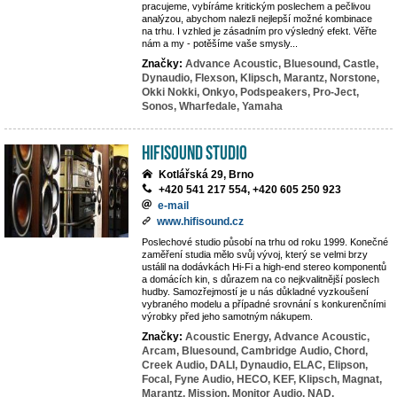
pracujeme, vybíráme kritickým poslechem a pečlivou
analýzou, abychom nalezli nejlepší možné kombinace
na trhu. I vzhled je zásadním pro výsledný efekt. Věřte
nám a my - potěšíme vaše smysly...
Značky:
Advance Acoustic,
Bluesound,
Castle,
Dynaudio,
Flexson,
Klipsch,
Marantz,
Norstone,
Okki Nokki,
Onkyo,
Podspeakers,
Pro-Ject,
Sonos,
Wharfedale,
Yamaha
HifiSound Studio
Kotlářská 29, Brno
+420 541 217 554, +420 605 250 923
e-mail
www.hifisound.cz
Poslechové studio působí na trhu od roku 1999. Konečné
zaměření studia mělo svůj vývoj, který se velmi brzy
ustálil na dodávkách Hi-Fi a high-end stereo komponentů
a domácích kin, s důrazem na co nejkvalitnější poslech
hudby. Samozřejmostí je u nás důkladné vyzkoušení
vybraného modelu a případné srovnání s konkurenčními
výrobky před jeho samotným nákupem.
Značky:
Acoustic Energy,
Advance Acoustic,
Arcam,
Bluesound,
Cambridge Audio,
Chord,
Creek Audio,
DALI,
Dynaudio,
ELAC,
Elipson,
Focal,
Fyne Audio,
HECO,
KEF,
Klipsch,
Magnat,
Marantz,
Mission,
Monitor Audio,
NAD,