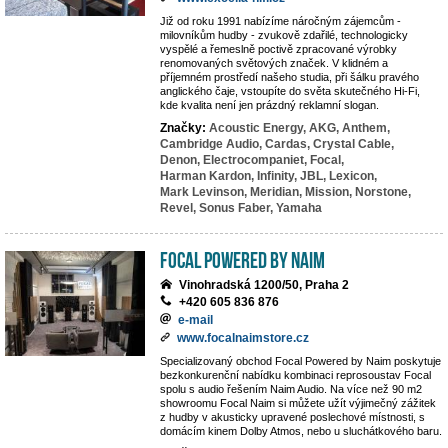
Již od roku 1991 nabízíme náročným zájemcům -
milovníkům hudby - zvukově zdařilé, technologicky
vyspělé a řemeslně poctivě zpracované výrobky
renomovaných světových značek. V klidném a
příjemném prostředí našeho studia, při šálku pravého
anglického čaje, vstoupíte do světa skutečného Hi-Fi,
kde kvalita není jen prázdný reklamní slogan.
Značky:
Acoustic Energy,
AKG,
Anthem,
Cambridge Audio,
Cardas,
Crystal Cable,
Denon,
Electrocompaniet,
Focal,
Harman Kardon,
Infinity,
JBL,
Lexicon,
Mark Levinson,
Meridian,
Mission,
Norstone,
Revel,
Sonus Faber,
Yamaha
Focal powered by Naim
Vinohradská 1200/50, Praha 2
+420 605 836 876
e-mail
www.focalnaimstore.cz
Specializovaný obchod Focal Powered by Naim poskytuje
bezkonkurenční nabídku kombinaci reprosoustav Focal
spolu s audio řešením Naim Audio. Na více než 90 m2
showroomu Focal Naim si můžete užít výjimečný zážitek
z hudby v akusticky upravené poslechové místnosti, s
domácím kinem Dolby Atmos, nebo u sluchátkového baru.