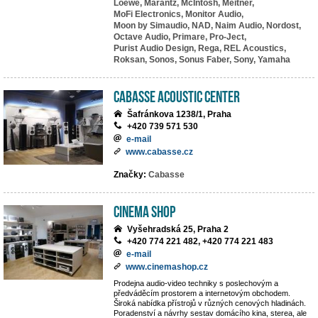
Loewe,
Marantz,
McIntosh,
Meitner,
MoFi Electronics,
Monitor Audio,
Moon by Simaudio,
NAD,
Naim Audio,
Nordost,
Octave Audio,
Primare,
Pro-Ject,
Purist Audio Design,
Rega,
REL Acoustics,
Roksan,
Sonos,
Sonus Faber,
Sony,
Yamaha
Cabasse Acoustic Center
Šafránkova 1238/1, Praha
+420 739 571 530
e-mail
www.cabasse.cz
Značky:
Cabasse
Cinema Shop
Vyšehradská 25, Praha 2
+420 774 221 482, +420 774 221 483
e-mail
www.cinemashop.cz
Prodejna audio-video techniky s poslechovým a
předváděcím prostorem a internetovým obchodem.
Široká nabídka přístrojů v různých cenových hladinách.
Poradenství a návrhy sestav domácího kina, sterea, ale