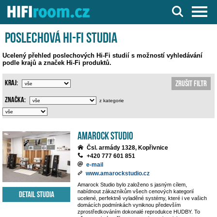
Server o Hi-Fi a AV technice
Poslechová Hi-Fi studia
Ucelený přehled poslechových Hi-Fi studií s možností vyhledávání
podle krajů a značek Hi-Fi produktů.
Kraj:
Zrušit filtr
Značka:
z kategorie
Amarock Studio
Čsl. armády 1328, Kopřivnice
+420 777 601 851
e-mail
www.amarockstudio.cz
Amarock Studio bylo založeno s jasným cílem,
nabídnout zákazníkům všech cenových kategorií
Detail studia
ucelené, perfektně vyladěné systémy, které i ve vašich
domácích podmínkách vyniknou především
zprostředkováním dokonalé reprodukce HUDBY. To