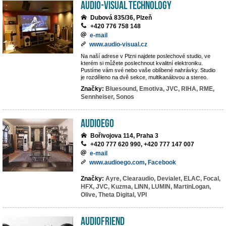
AUDIO-VISUAL TECHNOLOGY
Dubová 835/36, Plzeň
+420 776 758 148
e-mail
www.audio-visual.cz
Na naší adrese v Plzni najdete poslechové studio, ve
kterém si můžete poslechnout kvalitní elektroniku.
Pustíme vám své nebo vaše oblíbené nahrávky. Studio
je rozděleno na dvě sekce, multikanálovou a stereo.
Značky:
Bluesound,
Emotiva,
JVC,
RIHA,
RME,
Sennheiser,
Sonos
AUDIOEGO
Bořivojova 114, Praha 3
+420 777 620 990, +420 777 147 007
e-mail
www.audioego.com
,
Facebook
Značky:
Ayre,
Clearaudio,
Devialet,
ELAC,
Focal,
HFX,
JVC,
Kuzma,
LINN,
LUMIN,
MartinLogan,
Olive,
Theta Digital,
VPI
Audiofriend