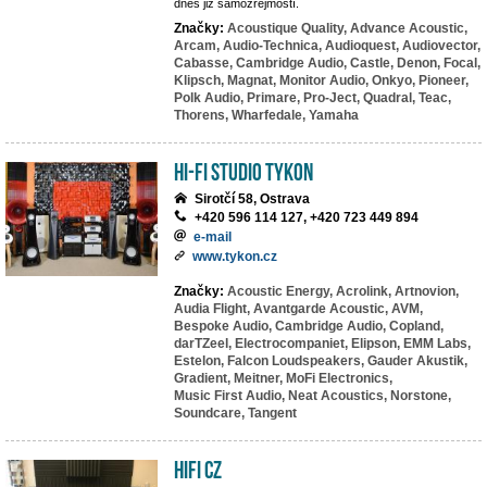
dnes již samozřejmostí.
Značky:
Acoustique Quality,
Advance Acoustic,
Arcam,
Audio-Technica,
Audioquest,
Audiovector,
Cabasse,
Cambridge Audio,
Castle,
Denon,
Focal,
Klipsch,
Magnat,
Monitor Audio,
Onkyo,
Pioneer,
Polk Audio,
Primare,
Pro-Ject,
Quadral,
Teac,
Thorens,
Wharfedale,
Yamaha
HI-FI studio TYKON
Sirotčí 58, Ostrava
+420 596 114 127, +420 723 449 894
e-mail
www.tykon.cz
Značky:
Acoustic Energy,
Acrolink,
Artnovion,
Audia Flight,
Avantgarde Acoustic,
AVM,
Bespoke Audio,
Cambridge Audio,
Copland,
darTZeel,
Electrocompaniet,
Elipson,
EMM Labs,
Estelon,
Falcon Loudspeakers,
Gauder Akustik,
Gradient,
Meitner,
MoFi Electronics,
Music First Audio,
Neat Acoustics,
Norstone,
Soundcare,
Tangent
HIFI CZ