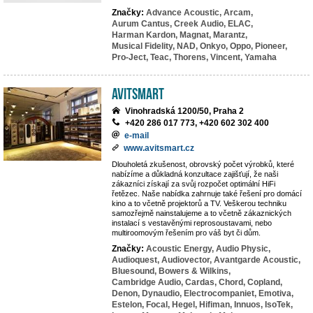
Značky:
Advance Acoustic,
Arcam,
Aurum Cantus,
Creek Audio,
ELAC,
Harman Kardon,
Magnat,
Marantz,
Musical Fidelity,
NAD,
Onkyo,
Oppo,
Pioneer,
Pro-Ject,
Teac,
Thorens,
Vincent,
Yamaha
Avitsmart
Vinohradská 1200/50, Praha 2
+420 286 017 773, +420 602 302 400
e-mail
www.avitsmart.cz
Dlouholetá zkušenost, obrovský počet výrobků, které
nabízíme a důkladná konzultace zajišťují, že naši
zákazníci získají za svůj rozpočet optimální HiFi
řetězec. Naše nabídka zahrnuje také řešení pro domácí
kino a to včetně projektorů a TV. Veškerou techniku
samozřejmě nainstalujeme a to včetně zákaznických
instalací s vestavěnými reprosoustavami, nebo
multiroomovým řešením pro váš byt či dům.
Značky:
Acoustic Energy,
Audio Physic,
Audioquest,
Audiovector,
Avantgarde Acoustic,
Bluesound,
Bowers & Wilkins,
Cambridge Audio,
Cardas,
Chord,
Copland,
Denon,
Dynaudio,
Electrocompaniet,
Emotiva,
Estelon,
Focal,
Hegel,
Hifiman,
Innuos,
IsoTek,