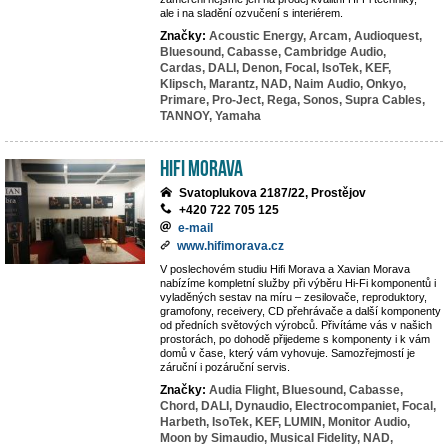
ale i na sladění ozvučení s interiérem.
Značky:
Acoustic Energy,
Arcam,
Audioquest,
Bluesound,
Cabasse,
Cambridge Audio,
Cardas,
DALI,
Denon,
Focal,
IsoTek,
KEF,
Klipsch,
Marantz,
NAD,
Naim Audio,
Onkyo,
Primare,
Pro-Ject,
Rega,
Sonos,
Supra Cables,
TANNOY,
Yamaha
Hifi Morava
Svatoplukova 2187/22, Prostějov
+420 722 705 125
e-mail
www.hifimorava.cz
V poslechovém studiu Hifi Morava a Xavian Morava
nabízíme kompletní služby při výběru Hi-Fi komponentů i
vyladěných sestav na míru – zesilovače, reproduktory,
gramofony, receivery, CD přehrávače a další komponenty
od předních světových výrobců. Přivítáme vás v našich
prostorách, po dohodě přijedeme s komponenty i k vám
domů v čase, který vám vyhovuje. Samozřejmostí je
záruční i pozáruční servis.
Značky:
Audia Flight,
Bluesound,
Cabasse,
Chord,
DALI,
Dynaudio,
Electrocompaniet,
Focal,
Harbeth,
IsoTek,
KEF,
LUMIN,
Monitor Audio,
Moon by Simaudio,
Musical Fidelity,
NAD,