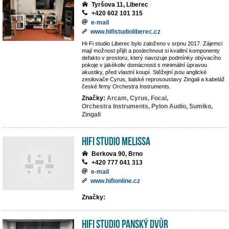
Tyršova 11, Liberec
+420 602 101 315
e-mail
www.hifistudioliberec.cz
Hi-Fi studio Liberec bylo založeno v srpnu 2017. Zájemci
mají možnost přijít a poslechnout si kvalitní komponenty
defakto v prostoru, který navozuje podmínky obývacího
pokoje v jakékoliv domácnosti s minimální úpravou
akustiky, před vlastní koupí. Stěžejní jsou anglické
zesilovače Cyrus, italské reprosoustavy Zingali a kabeláž
české firmy Orchestra Instruments.
Značky:
Arcam,
Cyrus,
Focal,
Orchestra Instruments,
Pylon Audio,
Sumiko,
Zingali
Hifi studio MeLiSSA
Berkova 90, Brno
+420 777 041 313
e-mail
www.hifionline.cz
Značky:
Hifi Studio Panský Dvůr