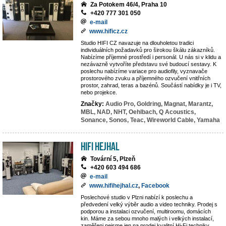
Za Potokem 46/4, Praha 10
+420 777 301 050
e-mail
www.hificz.cz
Studio HIFI CZ navazuje na dlouholetou tradici
individuálních požadavků pro širokou škálu zákazníků.
Nabízíme příjemné prostředí i personál. U nás si v klidu a
nezávazně vytvoříte představu své budoucí sestavy. K
poslechu nabízíme variace pro audiofily, vyznavače
prostorového zvuku a příjemného ozvučení vnitřních
prostor, zahrad, teras a bazénů. Součástí nabídky je i TV,
nebo projekce.
Značky:
Audio Pro,
Goldring,
Magnat,
Marantz,
MBL,
NAD,
NHT,
Oehlbach,
Q Acoustics,
Sonance,
Sonos,
Teac,
Wireworld Cable,
Yamaha
Hifi Hejhal
Tovární 5, Plzeň
+420 603 494 686
e-mail
www.hifihejhal.cz
,
Facebook
Poslechové studio v Plzni nabízí k poslechu a
předvedení velký výběr audio a video techniky. Prodej s
podporou a instalaci ozvučení, multiroomu, domácích
kin. Máme za sebou mnoho malých i velkých instalací,
zaměřeni nejsme jen na prodej kvalitní Hi-Fi techniky,