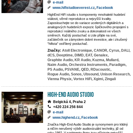
e-mail
www.hifistudioeverest.cz
,
Facebook
HighEnd HiFi studio s komponenty mnohaleté hudební
stálosti, věrné reprodukce a nejvyšší kvality.
Zaposlouchejte se do variace ucelených digitálních a
analogových hudebních expozic špičkového propojení s
reprodukcí reálného zvuku a dokonalosti ve všech
směrech. Každý posluchač si zde přijde na své,
začátečník se zámyslem dobré investice, ale i zkušený
"hifista" ostřílený posluchač.
Značky:
Atoll Electronique,
CANOR,
Cyrus,
DALI,
dCS,
Deeptime,
DIMD,
EAT,
Genalex,
Graphite Audio,
KR Audio,
Kuzma,
Mullard,
Naim Audio,
Orchestra Instruments,
Paradigm,
PS Audio,
PSVANE,
QED,
RDacoustic,
Rogue Audio,
Sonos,
Ubsound,
Unison Research,
Vienna Physix,
Vortex HiFi,
Xgimi,
Zingali
High-End Audio Studio
Belgická 4, Praha 2
+420 224 256 844
e-mail
www.highend.cz
,
Facebook
Značka High-End Audio Studio je synonymem pro klidný
a ničím nerušený výběr audiovizuální techniky, již od
roku 1992. V sortimentu firmy jsou přístroje nejvyšší