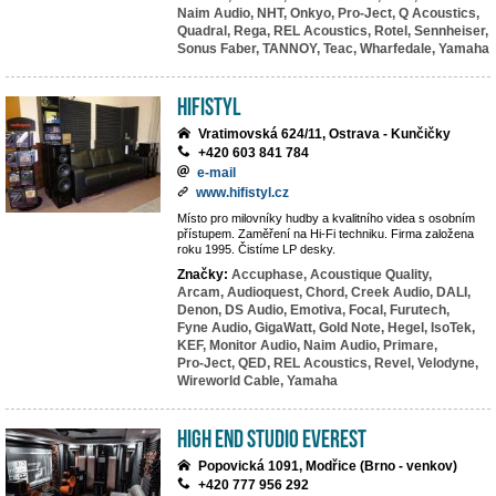
Naim Audio,
NHT,
Onkyo,
Pro-Ject,
Q Acoustics,
Quadral,
Rega,
REL Acoustics,
Rotel,
Sennheiser,
Sonus Faber,
TANNOY,
Teac,
Wharfedale,
Yamaha
HiFiStyl
Vratimovská 624/11, Ostrava - Kunčičky
+420 603 841 784
e-mail
www.hifistyl.cz
Místo pro milovníky hudby a kvalitního videa s osobním
přístupem. Zaměření na Hi-Fi techniku. Firma založena
roku 1995. Čistíme LP desky.
Značky:
Accuphase,
Acoustique Quality,
Arcam,
Audioquest,
Chord,
Creek Audio,
DALI,
Denon,
DS Audio,
Emotiva,
Focal,
Furutech,
Fyne Audio,
GigaWatt,
Gold Note,
Hegel,
IsoTek,
KEF,
Monitor Audio,
Naim Audio,
Primare,
Pro-Ject,
QED,
REL Acoustics,
Revel,
Velodyne,
Wireworld Cable,
Yamaha
High End Studio EVEREST
Popovická 1091, Modřice (Brno - venkov)
+420 777 956 292