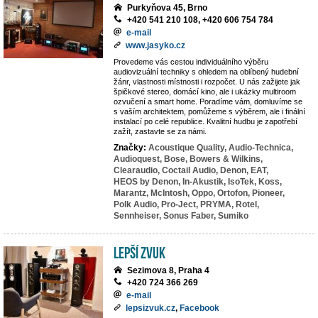
Purkyňova 45, Brno
+420 541 210 108, +420 606 754 784
e-mail
www.jasyko.cz
Provedeme vás cestou individuálního výběru
audiovizuální techniky s ohledem na oblíbený hudební
žánr, vlastnosti místnosti i rozpočet. U nás zažijete jak
špičkové stereo, domácí kino, ale i ukázky multiroom
ozvučení a smart home. Poradíme vám, domluvíme se
s vaším architektem, pomůžeme s výběrem, ale i finální
instalací po celé republice. Kvalitní hudbu je zapotřebí
zažít, zastavte se za námi.
Značky:
Acoustique Quality,
Audio-Technica,
Audioquest,
Bose,
Bowers & Wilkins,
Clearaudio,
Coctail Audio,
Denon,
EAT,
HEOS by Denon,
In-Akustik,
IsoTek,
Koss,
Marantz,
McIntosh,
Oppo,
Ortofon,
Pioneer,
Polk Audio,
Pro-Ject,
PRYMA,
Rotel,
Sennheiser,
Sonus Faber,
Sumiko
LEPŠÍ ZVUK
Sezimova 8, Praha 4
+420 724 366 269
e-mail
lepsizvuk.cz
,
Facebook