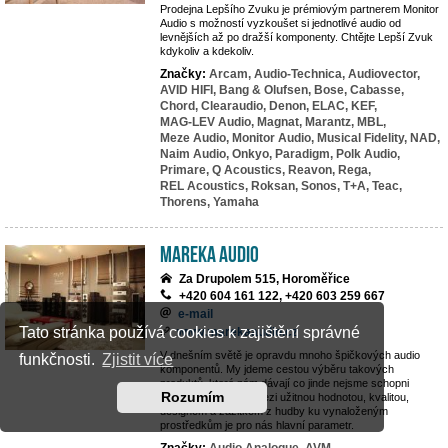
Prodejna Lepšího Zvuku je prémiovým partnerem Monitor
Audio s možností vyzkoušet si jednotlivé audio od
levnějších až po dražší komponenty. Chtějte Lepší Zvuk
kdykoliv a kdekoliv.
Značky:
Arcam,
Audio-Technica,
Audiovector,
AVID HIFI,
Bang & Olufsen,
Bose,
Cabasse,
Chord,
Clearaudio,
Denon,
ELAC,
KEF,
MAG-LEV Audio,
Magnat,
Marantz,
MBL,
Meze Audio,
Monitor Audio,
Musical Fidelity,
NAD,
Naim Audio,
Onkyo,
Paradigm,
Polk Audio,
Primare,
Q Acoustics,
Reavon,
Rega,
REL Acoustics,
Roksan,
Sonos,
T+A,
Teac,
Thorens,
Yamaha
MAREKA AUDIO
Za Drupolem 515, Horoměřice
+420 604 161 122, +420 603 259 667
e-mail
Tato stránka používá cookies k zajištění správné
www.marekaaudio.cz
V dnešním světě je opravdu mnoho špičkových audio
funkčnosti.
Zjistit více
komponentů. My jdeme cestou výběru takových
produktů, které nám dávají co jinde nejsme schopni
Rozumím
nalézt. Rovnováha mezi užitnou hodnotou, kvalitou,
designem a zážitkem z hudby ku vynaloženým
prostředkům je pro nás hlavní parametr.