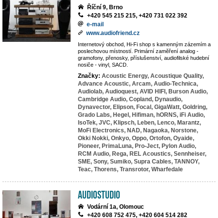
Říční 9, Brno
+420 545 215 215, +420 731 022 392
e-mail
www.audiofriend.cz
Internetový obchod, Hi-Fi shop s kamenným zázemím a
poslechovou místností. Primární zaměření analog -
gramofony, přenosky, příslušenství, audiofilské hudební
nosiče - vinyl, SACD.
Značky:
Acoustic Energy,
Acoustique Quality,
Advance Acoustic,
Arcam,
Audio-Technica,
Audiolab,
Audioquest,
AVID HIFI,
Burson Audio,
Cambridge Audio,
Copland,
Dynaudio,
Dynavector,
Elipson,
Focal,
GigaWatt,
Goldring,
Grado Labs,
Hegel,
Hifiman,
hORNS,
iFi Audio,
IsoTek,
JVC,
Klipsch,
Leben,
Lenco,
Marantz,
MoFi Electronics,
NAD,
Nagaoka,
Norstone,
Okki Nokki,
Onkyo,
Oppo,
Ortofon,
Oyaide,
Pioneer,
PrimaLuna,
Pro-Ject,
Pylon Audio,
RCM Audio,
Rega,
REL Acoustics,
Sennheiser,
SME,
Sony,
Sumiko,
Supra Cables,
TANNOY,
Teac,
Thorens,
Transrotor,
Wharfedale
AudioStudio
Vodární 1a, Olomouc
+420 608 752 475, +420 604 514 282