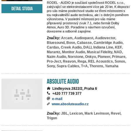
RODEL - AUDIO je součástí společnosti RODEL s.r.o.,
zabývající se elektroinstalacemi více jak 20 let. K dispozici
Detail studia
pro vás máme poslechové studio se třemi místnostmi s
tou nejkvalitněší audio technikou, ale i s dobrým poměrem
výkon/cena. V poslední místnosti pro vás máme
připravený prostorový zvuk 7.1, nebo formát Dolby
Atmos, Auro 3D. Poradíme s návrhem ozvučení,
dovezeme a odborně zapojíme.
Značky:
Arcam,
Audioquest,
Audiovector,
Bluesound,
Bose,
Cabasse,
Cambridge Audio,
Cardas,
Creek Audio,
DALI,
Indiana Line,
KEF,
Marantz,
Monitor Audio,
Musical Fidelity,
NAD,
Naim Audio,
Norstone,
Onkyo,
Pioneer,
Primare,
Pro-Ject,
Reavon,
Rega,
REL Acoustics,
Sonos,
Sony,
Supra Cables,
T+A,
Thorens,
Yamaha
Absolute Audio
Lindleyova 2822/2, Praha 6
+420 777 739 377
e-mail
www.absoluteaudio.cz
Značky:
JBL,
Lexicon,
Mark Levinson,
Revel,
Trigon