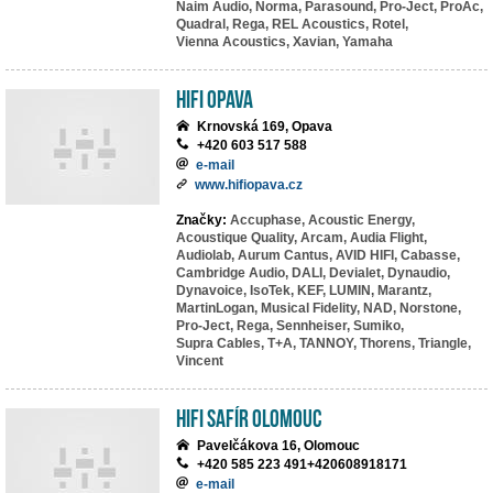
Naim Audio,
Norma,
Parasound,
Pro-Ject,
ProAc,
Quadral,
Rega,
REL Acoustics,
Rotel,
Vienna Acoustics,
Xavian,
Yamaha
HIFI Opava
Krnovská 169, Opava
+420 603 517 588
e-mail
www.hifiopava.cz
Značky:
Accuphase,
Acoustic Energy,
Acoustique Quality,
Arcam,
Audia Flight,
Audiolab,
Aurum Cantus,
AVID HIFI,
Cabasse,
Cambridge Audio,
DALI,
Devialet,
Dynaudio,
Dynavoice,
IsoTek,
KEF,
LUMIN,
Marantz,
MartinLogan,
Musical Fidelity,
NAD,
Norstone,
Pro-Ject,
Rega,
Sennheiser,
Sumiko,
Supra Cables,
T+A,
TANNOY,
Thorens,
Triangle,
Vincent
HiFi Safír Olomouc
Pavelčákova 16, Olomouc
+420 585 223 491+420608918171
e-mail