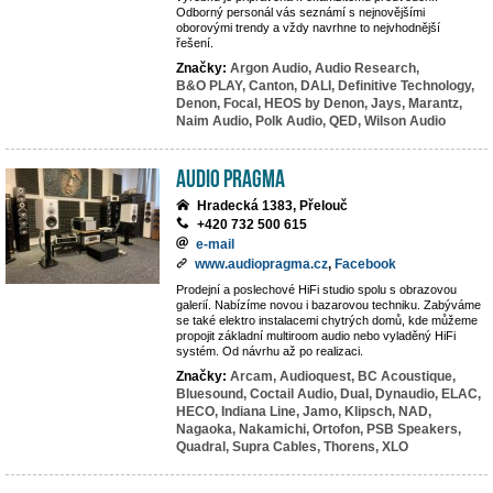
Odborný personál vás seznámí s nejnovějšími
oborovými trendy a vždy navrhne to nejvhodnější
řešení.
Značky:
Argon Audio,
Audio Research,
B&O PLAY,
Canton,
DALI,
Definitive Technology,
Denon,
Focal,
HEOS by Denon,
Jays,
Marantz,
Naim Audio,
Polk Audio,
QED,
Wilson Audio
Audio Pragma
Hradecká 1383, Přelouč
+420 732 500 615
e-mail
www.audiopragma.cz
,
Facebook
Prodejní a poslechové HiFi studio spolu s obrazovou
galerií. Nabízíme novou i bazarovou techniku. Zabýváme
se také elektro instalacemi chytrých domů, kde můžeme
propojit základní multiroom audio nebo vyladěný HiFi
systém. Od návrhu až po realizaci.
Značky:
Arcam,
Audioquest,
BC Acoustique,
Bluesound,
Coctail Audio,
Dual,
Dynaudio,
ELAC,
HECO,
Indiana Line,
Jamo,
Klipsch,
NAD,
Nagaoka,
Nakamichi,
Ortofon,
PSB Speakers,
Quadral,
Supra Cables,
Thorens,
XLO