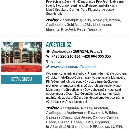
Provádíme čištění vinylů na pračce Pro-Ject. Nabízíme
i pečlivě vybraný sortiment LP desek audiofilských
labelů Speakers Corner, Pure Pleasure, Acoustic
Sounds ad.
Značky:
Acoustique Quality,
Analogis,
Arcam,
Audioquest,
Gold Note,
JBL,
Lindemann,
Marantz,
Pro-Ject,
Revel,
Yamaha
AVcenter.cz
Vinohradská 1597/174, Praha 3
+420 226 210 810, +420 604 605 355
e-mail
www.avcenter.cz
,
Facebook
AVcenter.cz je jediné studio v Praze, kde můžete porovnat
výrobky High-Endových značek Accuphase a McIntosh.
Detail studia
Při řešení vašich požadavků využíváme špičkovou
techniku renomovaných značek z oblasti Audio-Video-
Multiroom. Naším cílem je vždy zabezpečit maximální
spokojenost zákazníka. Optimální varianta není vždy
možná, ale zcela určitě s vámi dospějeme ke zdárnému
výsledku k vaší spokojenosti.
Značky:
Accuphase,
Arcam,
Audiolab,
Audioquest,
Audiovector,
Bowers & Wilkins,
Cabasse,
Cambridge Audio,
Canton,
Cardas,
Chord,
Classe,
Denon,
ELAC,
Gryphon,
In-Akustik,
JBL Synthesis,
KEF,
Loewe,
LUMIN,