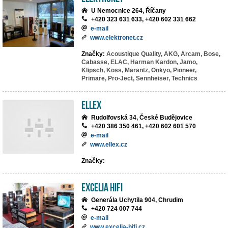
U Nemocnice 264, Říčany
+420 323 631 633, +420 602 331 662
e-mail
www.elektronet.cz
Značky:
Acoustique Quality,
AKG,
Arcam,
Bose,
Cabasse,
ELAC,
Harman Kardon,
Jamo,
Klipsch,
Koss,
Marantz,
Onkyo,
Pioneer,
Primare,
Pro-Ject,
Sennheiser,
Technics
ELLEX
Rudolfovská 34, České Budějovice
+420 386 350 461, +420 602 601 570
e-mail
www.ellex.cz
Značky:
EXCELIA HIFI
Generála Uchytila 904, Chrudim
+420 724 007 744
e-mail
www.excelia-hifi.cz