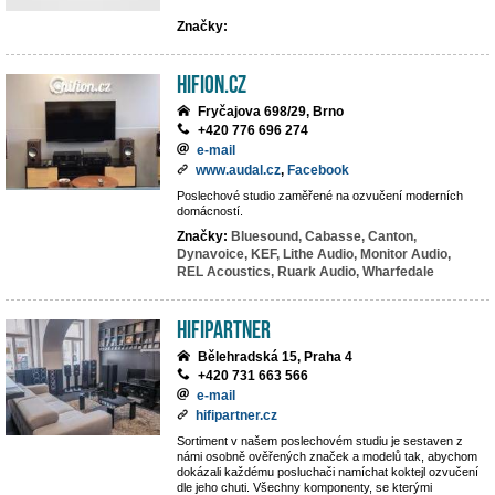
Značky:
hifion.cz
Fryčajova 698/29, Brno
+420 776 696 274
e-mail
www.audal.cz
,
Facebook
Poslechové studio zaměřené na ozvučení moderních
domácností.
Značky:
Bluesound,
Cabasse,
Canton,
Dynavoice,
KEF,
Lithe Audio,
Monitor Audio,
REL Acoustics,
Ruark Audio,
Wharfedale
HIFIpartner
Bělehradská 15, Praha 4
+420 731 663 566
e-mail
hifipartner.cz
Sortiment v našem poslechovém studiu je sestaven z
námi osobně ověřených značek a modelů tak, abychom
dokázali každému posluchači namíchat koktejl ozvučení
dle jeho chuti. Všechny komponenty, se kterými