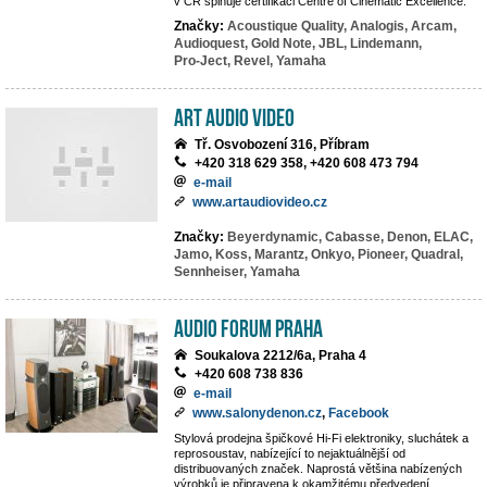
v ČR splňuje certifikaci Centre of Cinematic Excellence.
Značky:
Acoustique Quality,
Analogis,
Arcam,
Audioquest,
Gold Note,
JBL,
Lindemann,
Pro-Ject,
Revel,
Yamaha
Art Audio Video
Tř. Osvobození 316, Příbram
+420 318 629 358, +420 608 473 794
e-mail
www.artaudiovideo.cz
Značky:
Beyerdynamic,
Cabasse,
Denon,
ELAC,
Jamo,
Koss,
Marantz,
Onkyo,
Pioneer,
Quadral,
Sennheiser,
Yamaha
Audio Forum Praha
Soukalova 2212/6a, Praha 4
+420 608 738 836
e-mail
www.salonydenon.cz
,
Facebook
Stylová prodejna špičkové Hi-Fi elektroniky, sluchátek a
reprosoustav, nabízející to nejaktuálnější od
distribuovaných značek. Naprostá většina nabízených
výrobků je připravena k okamžitému předvedení.