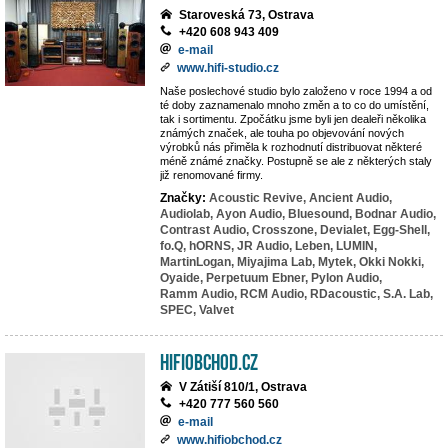
Staroveská 73, Ostrava
+420 608 943 409
e-mail
www.hifi-studio.cz
Naše poslechové studio bylo založeno v roce 1994 a od
té doby zaznamenalo mnoho změn a to co do umístění,
tak i sortimentu. Zpočátku jsme byli jen dealeři několika
známých značek, ale touha po objevování nových
výrobků nás přiměla k rozhodnutí distribuovat některé
méně známé značky. Postupně se ale z některých staly
již renomované firmy.
Značky:
Acoustic Revive,
Ancient Audio,
Audiolab,
Ayon Audio,
Bluesound,
Bodnar Audio,
Contrast Audio,
Crosszone,
Devialet,
Egg-Shell,
fo.Q,
hORNS,
JR Audio,
Leben,
LUMIN,
MartinLogan,
Miyajima Lab,
Mytek,
Okki Nokki,
Oyaide,
Perpetuum Ebner,
Pylon Audio,
Ramm Audio,
RCM Audio,
RDacoustic,
S.A. Lab,
SPEC,
Valvet
HiFiobchod.cz
V Zátiší 810/1, Ostrava
+420 777 560 560
e-mail
www.hifiobchod.cz