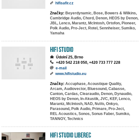
hifisafir.cz
Značky:
Beyerdynamic,
Bose,
Bowers & Wilkins,
Cambridge Audio,
Chord,
Denon,
HEOS by Denon,
JBL,
Lenco,
Marantz,
McIntosh,
Ortofon,
Pioneer,
Polk Audio,
Pro-Ject,
Rotel,
Sennheiser,
Sumiko,
Yamaha
HiFi Studio
Údolní 25, Brno
+420 542 218 050, +420 733 777 228
e-mail
www.hifistudio.eu
Značky:
Accuphase,
Acoustique Quality,
Arcam,
Audiovector,
Bluesound,
Cabasse,
Canton,
Cardas,
Clearaudio,
Denon,
Dynaudio,
HEOS by Denon,
In-Akustik,
JVC,
KEF,
Lenco,
Marantz,
McIntosh,
NAD,
NuVo,
Onkyo,
Parasound,
Polk Audio,
Primare,
Pro-Ject,
REL Acoustics,
Sonos,
Sonus Faber,
Sumiko,
TANNOY,
Technics
HiFi studio Liberec