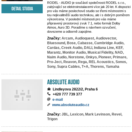
RODEL - AUDIO je součástí společnosti RODEL s.r.o.,
zabývající se elektroinstalacemi více jak 20 let. K dispozici
Detail studia
pro vás máme poslechové studio se třemi místnostmi s
tou nejkvalitněší audio technikou, ale i s dobrým poměrem
výkon/cena. V poslední místnosti pro vás máme
připravený prostorový zvuk 7.1, nebo formát Dolby
Atmos, Auro 3D. Poradíme s návrhem ozvučení,
dovezeme a odborně zapojíme.
Značky:
Arcam,
Audioquest,
Audiovector,
Bluesound,
Bose,
Cabasse,
Cambridge Audio,
Cardas,
Creek Audio,
DALI,
Indiana Line,
KEF,
Marantz,
Monitor Audio,
Musical Fidelity,
NAD,
Naim Audio,
Norstone,
Onkyo,
Pioneer,
Primare,
Pro-Ject,
Reavon,
Rega,
REL Acoustics,
Sonos,
Sony,
Supra Cables,
T+A,
Thorens,
Yamaha
Absolute Audio
Lindleyova 2822/2, Praha 6
+420 777 739 377
e-mail
www.absoluteaudio.cz
Značky:
JBL,
Lexicon,
Mark Levinson,
Revel,
Trigon