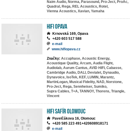
Naim Audio,
Norma,
Parasound,
Pro-Ject,
ProAc,
Quadral,
Rega,
REL Acoustics,
Rotel,
Vienna Acoustics,
Xavian,
Yamaha
HIFI Opava
Krnovská 169, Opava
+420 603 517 588
e-mail
www.hifiopava.cz
Značky:
Accuphase,
Acoustic Energy,
Acoustique Quality,
Arcam,
Audia Flight,
Audiolab,
Aurum Cantus,
AVID HIFI,
Cabasse,
Cambridge Audio,
DALI,
Devialet,
Dynaudio,
Dynavoice,
IsoTek,
KEF,
LUMIN,
Marantz,
MartinLogan,
Musical Fidelity,
NAD,
Norstone,
Pro-Ject,
Rega,
Sennheiser,
Sumiko,
Supra Cables,
T+A,
TANNOY,
Thorens,
Triangle,
Vincent
HiFi Safír Olomouc
Pavelčákova 16, Olomouc
+420 585 223 491+420608918171
e-mail