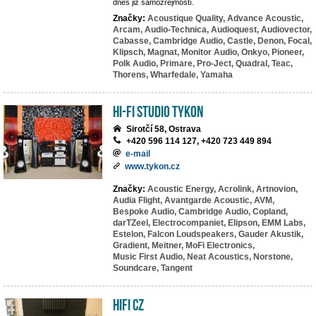
dnes již samozřejmostí.
Značky:
Acoustique Quality,
Advance Acoustic,
Arcam,
Audio-Technica,
Audioquest,
Audiovector,
Cabasse,
Cambridge Audio,
Castle,
Denon,
Focal,
Klipsch,
Magnat,
Monitor Audio,
Onkyo,
Pioneer,
Polk Audio,
Primare,
Pro-Ject,
Quadral,
Teac,
Thorens,
Wharfedale,
Yamaha
HI-FI studio TYKON
Sirotčí 58, Ostrava
+420 596 114 127, +420 723 449 894
e-mail
www.tykon.cz
Značky:
Acoustic Energy,
Acrolink,
Artnovion,
Audia Flight,
Avantgarde Acoustic,
AVM,
Bespoke Audio,
Cambridge Audio,
Copland,
darTZeel,
Electrocompaniet,
Elipson,
EMM Labs,
Estelon,
Falcon Loudspeakers,
Gauder Akustik,
Gradient,
Meitner,
MoFi Electronics,
Music First Audio,
Neat Acoustics,
Norstone,
Soundcare,
Tangent
HIFI CZ