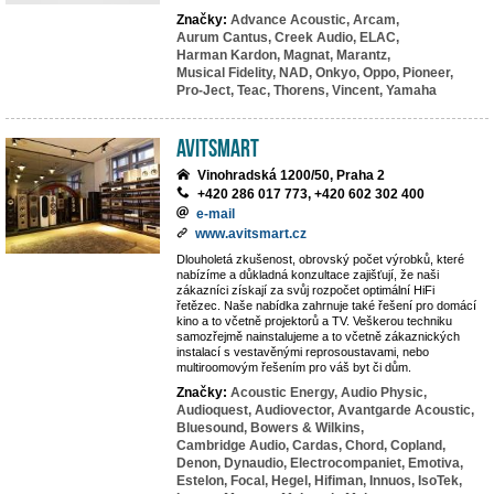
Značky:
Advance Acoustic,
Arcam,
Aurum Cantus,
Creek Audio,
ELAC,
Harman Kardon,
Magnat,
Marantz,
Musical Fidelity,
NAD,
Onkyo,
Oppo,
Pioneer,
Pro-Ject,
Teac,
Thorens,
Vincent,
Yamaha
Avitsmart
Vinohradská 1200/50, Praha 2
+420 286 017 773, +420 602 302 400
e-mail
www.avitsmart.cz
Dlouholetá zkušenost, obrovský počet výrobků, které
nabízíme a důkladná konzultace zajišťují, že naši
zákazníci získají za svůj rozpočet optimální HiFi
řetězec. Naše nabídka zahrnuje také řešení pro domácí
kino a to včetně projektorů a TV. Veškerou techniku
samozřejmě nainstalujeme a to včetně zákaznických
instalací s vestavěnými reprosoustavami, nebo
multiroomovým řešením pro váš byt či dům.
Značky:
Acoustic Energy,
Audio Physic,
Audioquest,
Audiovector,
Avantgarde Acoustic,
Bluesound,
Bowers & Wilkins,
Cambridge Audio,
Cardas,
Chord,
Copland,
Denon,
Dynaudio,
Electrocompaniet,
Emotiva,
Estelon,
Focal,
Hegel,
Hifiman,
Innuos,
IsoTek,