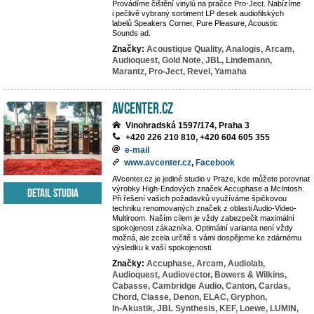
Provádíme čištění vinylů na pračce Pro-Ject. Nabízíme
i pečlivě vybraný sortiment LP desek audiofilských
labelů Speakers Corner, Pure Pleasure, Acoustic
Sounds ad.
Značky:
Acoustique Quality,
Analogis,
Arcam,
Audioquest,
Gold Note,
JBL,
Lindemann,
Marantz,
Pro-Ject,
Revel,
Yamaha
AVcenter.cz
Vinohradská 1597/174, Praha 3
+420 226 210 810, +420 604 605 355
e-mail
www.avcenter.cz
,
Facebook
AVcenter.cz je jediné studio v Praze, kde můžete porovnat
výrobky High-Endových značek Accuphase a McIntosh.
Detail studia
Při řešení vašich požadavků využíváme špičkovou
techniku renomovaných značek z oblasti Audio-Video-
Multiroom. Naším cílem je vždy zabezpečit maximální
spokojenost zákazníka. Optimální varianta není vždy
možná, ale zcela určitě s vámi dospějeme ke zdárnému
výsledku k vaší spokojenosti.
Značky:
Accuphase,
Arcam,
Audiolab,
Audioquest,
Audiovector,
Bowers & Wilkins,
Cabasse,
Cambridge Audio,
Canton,
Cardas,
Chord,
Classe,
Denon,
ELAC,
Gryphon,
In-Akustik,
JBL Synthesis,
KEF,
Loewe,
LUMIN,