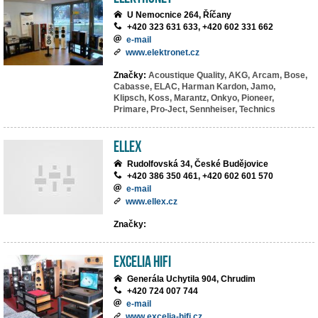
U Nemocnice 264, Říčany
+420 323 631 633, +420 602 331 662
e-mail
www.elektronet.cz
Značky:
Acoustique Quality,
AKG,
Arcam,
Bose,
Cabasse,
ELAC,
Harman Kardon,
Jamo,
Klipsch,
Koss,
Marantz,
Onkyo,
Pioneer,
Primare,
Pro-Ject,
Sennheiser,
Technics
ELLEX
Rudolfovská 34, České Budějovice
+420 386 350 461, +420 602 601 570
e-mail
www.ellex.cz
Značky:
EXCELIA HIFI
Generála Uchytila 904, Chrudim
+420 724 007 744
e-mail
www.excelia-hifi.cz