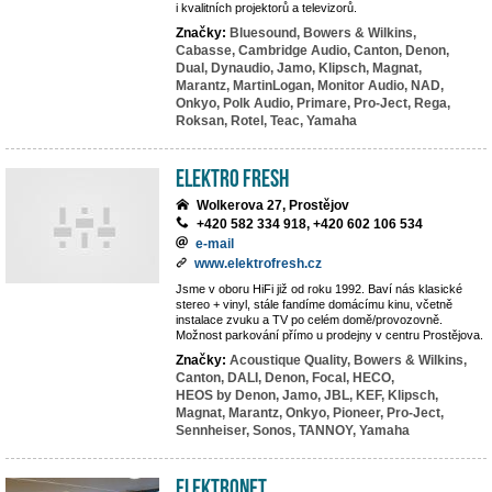
i kvalitních projektorů a televizorů.
Značky:
Bluesound,
Bowers & Wilkins,
Cabasse,
Cambridge Audio,
Canton,
Denon,
Dual,
Dynaudio,
Jamo,
Klipsch,
Magnat,
Marantz,
MartinLogan,
Monitor Audio,
NAD,
Onkyo,
Polk Audio,
Primare,
Pro-Ject,
Rega,
Roksan,
Rotel,
Teac,
Yamaha
Elektro Fresh
Wolkerova 27, Prostějov
+420 582 334 918, +420 602 106 534
e-mail
www.elektrofresh.cz
Jsme v oboru HiFi již od roku 1992. Baví nás klasické
stereo + vinyl, stále fandíme domácímu kinu, včetně
instalace zvuku a TV po celém domě/provozovně.
Možnost parkování přímo u prodejny v centru Prostějova.
Značky:
Acoustique Quality,
Bowers & Wilkins,
Canton,
DALI,
Denon,
Focal,
HECO,
HEOS by Denon,
Jamo,
JBL,
KEF,
Klipsch,
Magnat,
Marantz,
Onkyo,
Pioneer,
Pro-Ject,
Sennheiser,
Sonos,
TANNOY,
Yamaha
ElektroNet