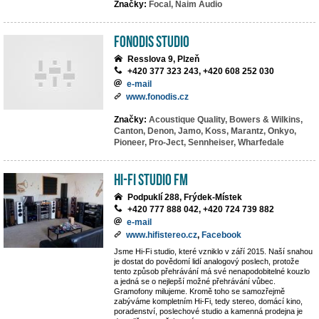
Značky:
Focal,
Naim Audio
Fonodis studio
Resslova 9, Plzeň
+420 377 323 243, +420 608 252 030
e-mail
www.fonodis.cz
Značky:
Acoustique Quality,
Bowers & Wilkins,
Canton,
Denon,
Jamo,
Koss,
Marantz,
Onkyo,
Pioneer,
Pro-Ject,
Sennheiser,
Wharfedale
Hi-Fi Studio FM
Podpuklí 288, Frýdek-Místek
+420 777 888 042, +420 724 739 882
e-mail
www.hifistereo.cz
,
Facebook
Jsme Hi-Fi studio, které vzniklo v září 2015. Naší snahou
je dostat do povědomí lidí analogový poslech, protože
tento způsob přehrávání má své nenapodobitelné kouzlo
a jedná se o nejlepší možné přehrávání vůbec.
Gramofony milujeme. Kromě toho se samozřejmě
zabýváme kompletním Hi-Fi, tedy stereo, domácí kino,
poradenství, poslechové studio a kamenná prodejna je