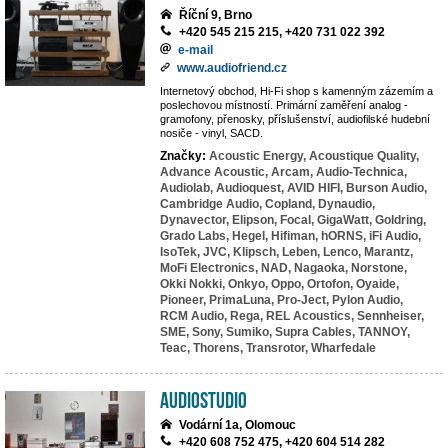
Říční 9, Brno
+420 545 215 215, +420 731 022 392
e-mail
www.audiofriend.cz
Internetový obchod, Hi-Fi shop s kamenným zázemím a
poslechovou místností. Primární zaměření analog -
gramofony, přenosky, příslušenství, audiofilské hudební
nosiče - vinyl, SACD.
Značky:
Acoustic Energy,
Acoustique Quality,
Advance Acoustic,
Arcam,
Audio-Technica,
Audiolab,
Audioquest,
AVID HIFI,
Burson Audio,
Cambridge Audio,
Copland,
Dynaudio,
Dynavector,
Elipson,
Focal,
GigaWatt,
Goldring,
Grado Labs,
Hegel,
Hifiman,
hORNS,
iFi Audio,
IsoTek,
JVC,
Klipsch,
Leben,
Lenco,
Marantz,
MoFi Electronics,
NAD,
Nagaoka,
Norstone,
Okki Nokki,
Onkyo,
Oppo,
Ortofon,
Oyaide,
Pioneer,
PrimaLuna,
Pro-Ject,
Pylon Audio,
RCM Audio,
Rega,
REL Acoustics,
Sennheiser,
SME,
Sony,
Sumiko,
Supra Cables,
TANNOY,
Teac,
Thorens,
Transrotor,
Wharfedale
AudioStudio
Vodární 1a, Olomouc
+420 608 752 475, +420 604 514 282