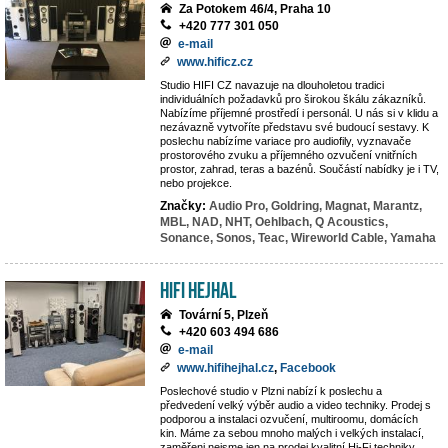
Za Potokem 46/4, Praha 10
+420 777 301 050
e-mail
www.hificz.cz
Studio HIFI CZ navazuje na dlouholetou tradici
individuálních požadavků pro širokou škálu zákazníků.
Nabízíme příjemné prostředí i personál. U nás si v klidu a
nezávazně vytvoříte představu své budoucí sestavy. K
poslechu nabízíme variace pro audiofily, vyznavače
prostorového zvuku a příjemného ozvučení vnitřních
prostor, zahrad, teras a bazénů. Součástí nabídky je i TV,
nebo projekce.
Značky:
Audio Pro,
Goldring,
Magnat,
Marantz,
MBL,
NAD,
NHT,
Oehlbach,
Q Acoustics,
Sonance,
Sonos,
Teac,
Wireworld Cable,
Yamaha
Hifi Hejhal
Tovární 5, Plzeň
+420 603 494 686
e-mail
www.hifihejhal.cz
,
Facebook
Poslechové studio v Plzni nabízí k poslechu a
předvedení velký výběr audio a video techniky. Prodej s
podporou a instalaci ozvučení, multiroomu, domácích
kin. Máme za sebou mnoho malých i velkých instalací,
zaměřeni nejsme jen na prodej kvalitní Hi-Fi techniky,