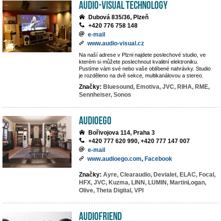
AUDIO-VISUAL TECHNOLOGY
Dubová 835/36, Plzeň
+420 776 758 148
e-mail
www.audio-visual.cz
Na naší adrese v Plzni najdete poslechové studio, ve
kterém si můžete poslechnout kvalitní elektroniku.
Pustíme vám své nebo vaše oblíbené nahrávky. Studio
je rozděleno na dvě sekce, multikanálovou a stereo.
Značky:
Bluesound,
Emotiva,
JVC,
RIHA,
RME,
Sennheiser,
Sonos
AUDIOEGO
Bořivojova 114, Praha 3
+420 777 620 990, +420 777 147 007
e-mail
www.audioego.com
,
Facebook
Značky:
Ayre,
Clearaudio,
Devialet,
ELAC,
Focal,
HFX,
JVC,
Kuzma,
LINN,
LUMIN,
MartinLogan,
Olive,
Theta Digital,
VPI
Audiofriend