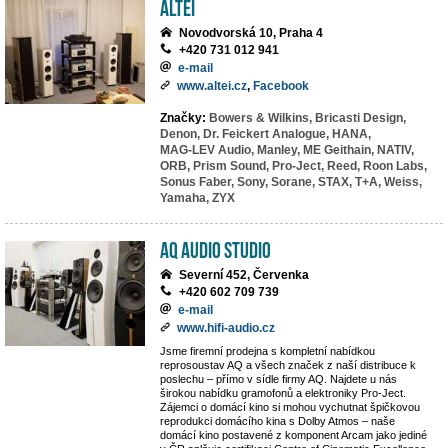
ALTEI
Novodvorská 10, Praha 4
+420 731 012 941
e-mail
www.altei.cz
,
Facebook
Značky:
Bowers & Wilkins,
Bricasti Design,
Denon,
Dr. Feickert Analogue,
HANA,
MAG-LEV Audio,
Manley,
ME Geithain,
NATIV,
ORB,
Prism Sound,
Pro-Ject,
Reed,
Roon Labs,
Sonus Faber,
Sony,
Sorane,
STAX,
T+A,
Weiss,
Yamaha,
ZYX
AQ Audio Studio
Severní 452, Červenka
+420 602 709 739
e-mail
www.hifi-audio.cz
Jsme firemní prodejna s kompletní nabídkou
reprosoustav AQ a všech značek z naší distribuce k
poslechu – přímo v sídle firmy AQ. Najdete u nás
širokou nabídku gramofonů a elektroniky Pro-Ject.
Zájemci o domácí kino si mohou vychutnat špičkovou
reprodukci domácího kina s Dolby Atmos – naše
domácí kino postavené z komponent Arcam jako jediné