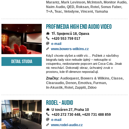
Marantz,
Mark Levinson,
McIntosh,
Monitor Audio,
Naim Audio,
QED,
Roksan,
Rotel,
Sonus Faber,
T+A,
Teac,
Velodyne,
Vincent,
Yamaha
PROFIMEDIA High End Audio Video
Tř. Spojenců 18, Opava
+420 553 759 017
e-mail
www.bowers-wilkins.cz
Když chcete slyšet a vidět víc… Požitek z návštěvy
biografu tady sice nebude úplný – nekoupíte si
Detail studia
vstupenku, nedostanete popcorn ani Coca-Colu. Jinak
nic neschází. Dokonalý obraz, úchvatný zvuk v
prostoru, kde tři dimenze nepostačují.
Značky:
Audioquest,
Bowers & Wilkins,
Classe,
Clearaudio,
Denon,
Emotiva,
Furman,
In-Akustik,
Rotel,
Zappiti,
Zidoo
RODEL - AUDIO
U továren 27, Praha 10
+420 272 730 448, +420 731 488 859
e-mail
www.rodel-audio.cz