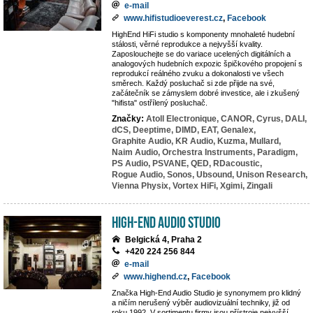
e-mail
www.hifistudioeverest.cz
,
Facebook
HighEnd HiFi studio s komponenty mnohaleté hudební
stálosti, věrné reprodukce a nejvyšší kvality.
Zaposlouchejte se do variace ucelených digitálních a
analogových hudebních expozic špičkového propojení s
reprodukcí reálného zvuku a dokonalosti ve všech
směrech. Každý posluchač si zde přijde na své,
začátečník se zámyslem dobré investice, ale i zkušený
"hifista" ostřílený posluchač.
Značky:
Atoll Electronique,
CANOR,
Cyrus,
DALI,
dCS,
Deeptime,
DIMD,
EAT,
Genalex,
Graphite Audio,
KR Audio,
Kuzma,
Mullard,
Naim Audio,
Orchestra Instruments,
Paradigm,
PS Audio,
PSVANE,
QED,
RDacoustic,
Rogue Audio,
Sonos,
Ubsound,
Unison Research,
Vienna Physix,
Vortex HiFi,
Xgimi,
Zingali
High-End Audio Studio
Belgická 4, Praha 2
+420 224 256 844
e-mail
www.highend.cz
,
Facebook
Značka High-End Audio Studio je synonymem pro klidný
a ničím nerušený výběr audiovizuální techniky, již od
roku 1992. V sortimentu firmy jsou přístroje nejvyšší