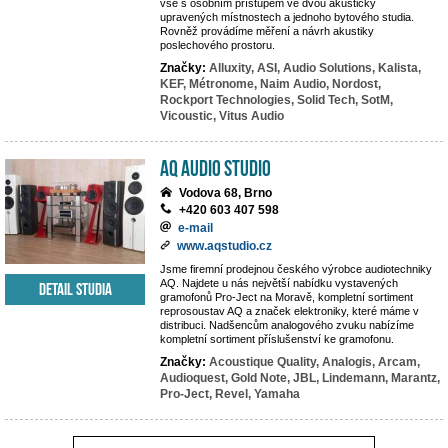
vše s osobním přístupem ve dvou akusticky
upravených místnostech a jednoho bytového studia.
Rovněž provádíme měření a návrh akustiky
poslechového prostoru.
Značky:
Alluxity,
ASI,
Audio Solutions,
Kalista,
KEF,
Métronome,
Naim Audio,
Nordost,
Rockport Technologies,
Solid Tech,
SotM,
Vicoustic,
Vitus Audio
AQ audio studio
Vodova 68, Brno
+420 603 407 598
e-mail
www.aqstudio.cz
Jsme firemní prodejnou českého výrobce audiotechniky
AQ. Najdete u nás největší nabídku vystavených
Detail studia
gramofonů Pro-Ject na Moravě, kompletní sortiment
reprosoustav AQ a značek elektroniky, které máme v
distribuci. Nadšencům analogového zvuku nabízíme
kompletní sortiment příslušenství ke gramofonu.
Značky:
Acoustique Quality,
Analogis,
Arcam,
Audioquest,
Gold Note,
JBL,
Lindemann,
Marantz,
Pro-Ject,
Revel,
Yamaha