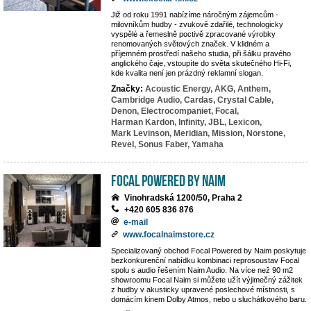
Již od roku 1991 nabízíme náročným zájemcům -
milovníkům hudby - zvukově zdařilé, technologicky
vyspělé a řemeslně poctivě zpracované výrobky
renomovaných světových značek. V klidném a
příjemném prostředí našeho studia, při šálku pravého
anglického čaje, vstoupíte do světa skutečného Hi-Fi,
kde kvalita není jen prázdný reklamní slogan.
Značky:
Acoustic Energy,
AKG,
Anthem,
Cambridge Audio,
Cardas,
Crystal Cable,
Denon,
Electrocompaniet,
Focal,
Harman Kardon,
Infinity,
JBL,
Lexicon,
Mark Levinson,
Meridian,
Mission,
Norstone,
Revel,
Sonus Faber,
Yamaha
Focal powered by Naim
Vinohradská 1200/50, Praha 2
+420 605 836 876
e-mail
www.focalnaimstore.cz
Specializovaný obchod Focal Powered by Naim poskytuje
bezkonkurenční nabídku kombinaci reprosoustav Focal
spolu s audio řešením Naim Audio. Na více než 90 m2
showroomu Focal Naim si můžete užít výjimečný zážitek
z hudby v akusticky upravené poslechové místnosti, s
domácím kinem Dolby Atmos, nebo u sluchátkového baru.