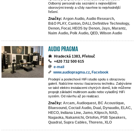
Odborný personál vás seznámí s nejnovějšími
oborovými trendy a vždy navrhne to nejvhodnější
řešení.
Značky:
Argon Audio,
Audio Research,
B&O PLAY,
Canton,
DALI,
Definitive Technology,
Denon,
Focal,
HEOS by Denon,
Jays,
Marantz,
Naim Audio,
Polk Audio,
QED,
Wilson Audio
Audio Pragma
Hradecká 1383, Přelouč
+420 732 500 615
e-mail
www.audiopragma.cz
,
Facebook
Prodejní a poslechové HiFi studio spolu s obrazovou
galerií. Nabízíme novou i bazarovou techniku. Zabýváme
se také elektro instalacemi chytrých domů, kde můžeme
propojit základní multiroom audio nebo vyladěný HiFi
systém. Od návrhu až po realizaci.
Značky:
Arcam,
Audioquest,
BC Acoustique,
Bluesound,
Coctail Audio,
Dual,
Dynaudio,
ELAC,
HECO,
Indiana Line,
Jamo,
Klipsch,
NAD,
Nagaoka,
Nakamichi,
Ortofon,
PSB Speakers,
Quadral,
Supra Cables,
Thorens,
XLO