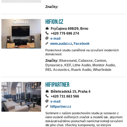
Značky:
hifion.cz
Fryčajova 698/29, Brno
+420 776 696 274
e-mail
www.audal.cz
,
Facebook
Poslechové studio zaměřené na ozvučení moderních
domácností.
Značky:
Bluesound,
Cabasse,
Canton,
Dynavoice,
KEF,
Lithe Audio,
Monitor Audio,
REL Acoustics,
Ruark Audio,
Wharfedale
HIFIpartner
Bělehradská 15, Praha 4
+420 731 663 566
e-mail
hifipartner.cz
Sortiment v našem poslechovém studiu je sestaven z
námi osobně ověřených značek a modelů tak, abychom
dokázali každému posluchači namíchat koktejl ozvučení
dle jeho chuti. Všechny komponenty, se kterými