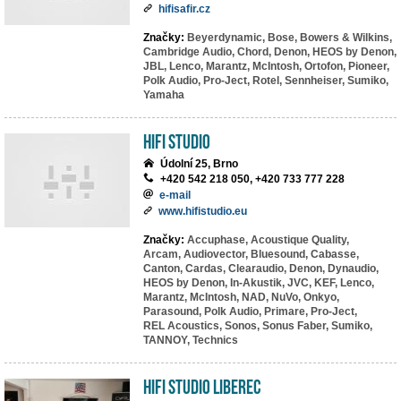
hifisafir.cz
Značky:
Beyerdynamic,
Bose,
Bowers & Wilkins,
Cambridge Audio,
Chord,
Denon,
HEOS by Denon,
JBL,
Lenco,
Marantz,
McIntosh,
Ortofon,
Pioneer,
Polk Audio,
Pro-Ject,
Rotel,
Sennheiser,
Sumiko,
Yamaha
HiFi Studio
Údolní 25, Brno
+420 542 218 050, +420 733 777 228
e-mail
www.hifistudio.eu
Značky:
Accuphase,
Acoustique Quality,
Arcam,
Audiovector,
Bluesound,
Cabasse,
Canton,
Cardas,
Clearaudio,
Denon,
Dynaudio,
HEOS by Denon,
In-Akustik,
JVC,
KEF,
Lenco,
Marantz,
McIntosh,
NAD,
NuVo,
Onkyo,
Parasound,
Polk Audio,
Primare,
Pro-Ject,
REL Acoustics,
Sonos,
Sonus Faber,
Sumiko,
TANNOY,
Technics
HiFi studio Liberec