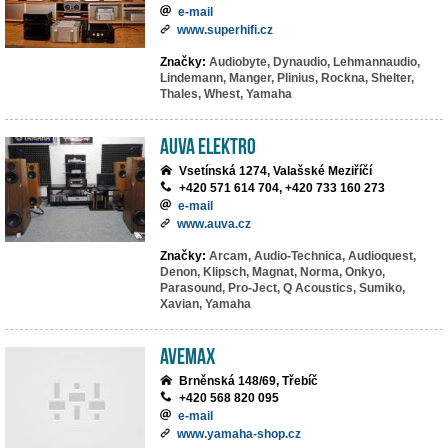
e-mail
www.superhifi.cz
Značky:
Audiobyte,
Dynaudio,
Lehmannaudio,
Lindemann,
Manger,
Plinius,
Rockna,
Shelter,
Thales,
Whest,
Yamaha
AuVa elektro
Vsetínská 1274, Valašské Meziříčí
+420 571 614 704, +420 733 160 273
e-mail
www.auva.cz
Značky:
Arcam,
Audio-Technica,
Audioquest,
Denon,
Klipsch,
Magnat,
Norma,
Onkyo,
Parasound,
Pro-Ject,
Q Acoustics,
Sumiko,
Xavian,
Yamaha
AVEMAX
Brněnská 148/69, Třebíč
+420 568 820 095
e-mail
www.yamaha-shop.cz