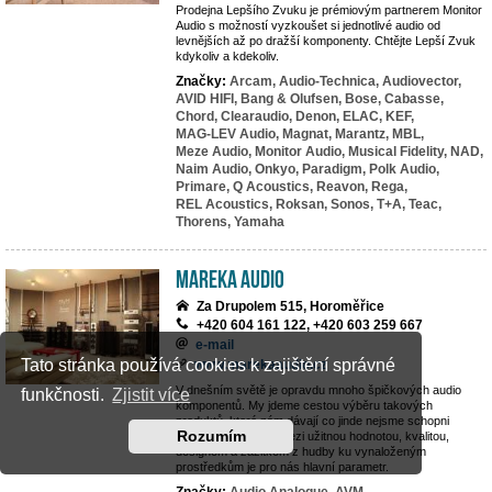
Prodejna Lepšího Zvuku je prémiovým partnerem Monitor
Audio s možností vyzkoušet si jednotlivé audio od
levnějších až po dražší komponenty. Chtějte Lepší Zvuk
kdykoliv a kdekoliv.
Značky:
Arcam,
Audio-Technica,
Audiovector,
AVID HIFI,
Bang & Olufsen,
Bose,
Cabasse,
Chord,
Clearaudio,
Denon,
ELAC,
KEF,
MAG-LEV Audio,
Magnat,
Marantz,
MBL,
Meze Audio,
Monitor Audio,
Musical Fidelity,
NAD,
Naim Audio,
Onkyo,
Paradigm,
Polk Audio,
Primare,
Q Acoustics,
Reavon,
Rega,
REL Acoustics,
Roksan,
Sonos,
T+A,
Teac,
Thorens,
Yamaha
MAREKA AUDIO
Za Drupolem 515, Horoměřice
+420 604 161 122, +420 603 259 667
e-mail
Tato stránka používá cookies k zajištění správné
www.marekaaudio.cz
V dnešním světě je opravdu mnoho špičkových audio
funkčnosti.
Zjistit více
komponentů. My jdeme cestou výběru takových
produktů, které nám dávají co jinde nejsme schopni
Rozumím
nalézt. Rovnováha mezi užitnou hodnotou, kvalitou,
designem a zážitkem z hudby ku vynaloženým
prostředkům je pro nás hlavní parametr.