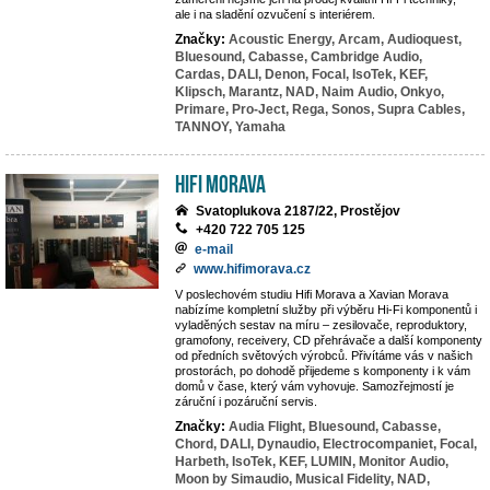
ale i na sladění ozvučení s interiérem.
Značky:
Acoustic Energy,
Arcam,
Audioquest,
Bluesound,
Cabasse,
Cambridge Audio,
Cardas,
DALI,
Denon,
Focal,
IsoTek,
KEF,
Klipsch,
Marantz,
NAD,
Naim Audio,
Onkyo,
Primare,
Pro-Ject,
Rega,
Sonos,
Supra Cables,
TANNOY,
Yamaha
Hifi Morava
Svatoplukova 2187/22, Prostějov
+420 722 705 125
e-mail
www.hifimorava.cz
V poslechovém studiu Hifi Morava a Xavian Morava
nabízíme kompletní služby při výběru Hi-Fi komponentů i
vyladěných sestav na míru – zesilovače, reproduktory,
gramofony, receivery, CD přehrávače a další komponenty
od předních světových výrobců. Přivítáme vás v našich
prostorách, po dohodě přijedeme s komponenty i k vám
domů v čase, který vám vyhovuje. Samozřejmostí je
záruční i pozáruční servis.
Značky:
Audia Flight,
Bluesound,
Cabasse,
Chord,
DALI,
Dynaudio,
Electrocompaniet,
Focal,
Harbeth,
IsoTek,
KEF,
LUMIN,
Monitor Audio,
Moon by Simaudio,
Musical Fidelity,
NAD,