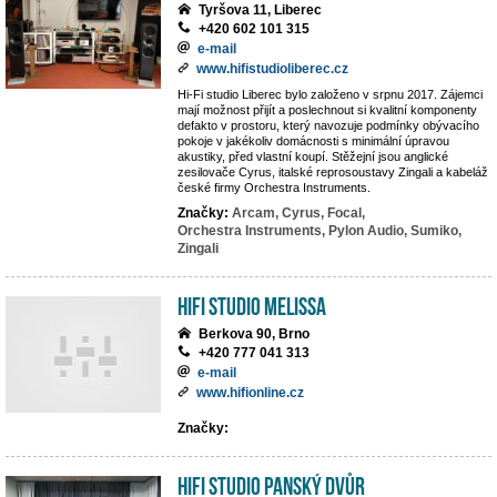
Tyršova 11, Liberec
+420 602 101 315
e-mail
www.hifistudioliberec.cz
Hi-Fi studio Liberec bylo založeno v srpnu 2017. Zájemci
mají možnost přijít a poslechnout si kvalitní komponenty
defakto v prostoru, který navozuje podmínky obývacího
pokoje v jakékoliv domácnosti s minimální úpravou
akustiky, před vlastní koupí. Stěžejní jsou anglické
zesilovače Cyrus, italské reprosoustavy Zingali a kabeláž
české firmy Orchestra Instruments.
Značky:
Arcam,
Cyrus,
Focal,
Orchestra Instruments,
Pylon Audio,
Sumiko,
Zingali
Hifi studio MeLiSSA
Berkova 90, Brno
+420 777 041 313
e-mail
www.hifionline.cz
Značky:
Hifi Studio Panský Dvůr