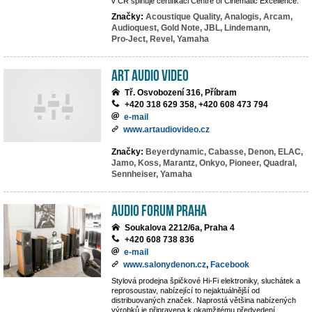
v ČR splňuje certifikaci Centre of Cinematic Excellence.
Značky:
Acoustique Quality,
Analogis,
Arcam,
Audioquest,
Gold Note,
JBL,
Lindemann,
Pro-Ject,
Revel,
Yamaha
Art Audio Video
Tř. Osvobození 316, Příbram
+420 318 629 358, +420 608 473 794
e-mail
www.artaudiovideo.cz
Značky:
Beyerdynamic,
Cabasse,
Denon,
ELAC,
Jamo,
Koss,
Marantz,
Onkyo,
Pioneer,
Quadral,
Sennheiser,
Yamaha
Audio Forum Praha
Soukalova 2212/6a, Praha 4
+420 608 738 836
e-mail
www.salonydenon.cz
,
Facebook
Stylová prodejna špičkové Hi-Fi elektroniky, sluchátek a
reprosoustav, nabízející to nejaktuálnější od
distribuovaných značek. Naprostá většina nabízených
výrobků je připravena k okamžitému předvedení.