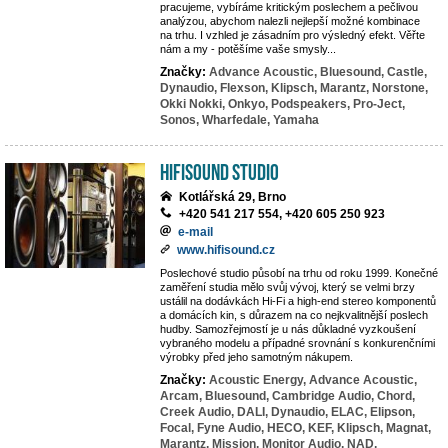
pracujeme, vybíráme kritickým poslechem a pečlivou
analýzou, abychom nalezli nejlepší možné kombinace
na trhu. I vzhled je zásadním pro výsledný efekt. Věřte
nám a my - potěšíme vaše smysly...
Značky:
Advance Acoustic,
Bluesound,
Castle,
Dynaudio,
Flexson,
Klipsch,
Marantz,
Norstone,
Okki Nokki,
Onkyo,
Podspeakers,
Pro-Ject,
Sonos,
Wharfedale,
Yamaha
HifiSound Studio
Kotlářská 29, Brno
+420 541 217 554, +420 605 250 923
e-mail
www.hifisound.cz
Poslechové studio působí na trhu od roku 1999. Konečné
zaměření studia mělo svůj vývoj, který se velmi brzy
ustálil na dodávkách Hi-Fi a high-end stereo komponentů
a domácích kin, s důrazem na co nejkvalitnější poslech
hudby. Samozřejmostí je u nás důkladné vyzkoušení
vybraného modelu a případné srovnání s konkurenčními
výrobky před jeho samotným nákupem.
Značky:
Acoustic Energy,
Advance Acoustic,
Arcam,
Bluesound,
Cambridge Audio,
Chord,
Creek Audio,
DALI,
Dynaudio,
ELAC,
Elipson,
Focal,
Fyne Audio,
HECO,
KEF,
Klipsch,
Magnat,
Marantz,
Mission,
Monitor Audio,
NAD,