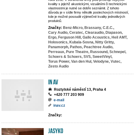
kvality s jejichž akustickými, vizuálními či technickými
vlastnostmi je nutné se dobře seznámit. Z tohoto
důvodu je v sídle firmy několik poslechových místností,
kde je možné posoudit výjimečné kvality jednotlivých
produktů.
Značky:
Benz-Micro,
Brassany,
C.E.C.,
Cary Audio,
Ceratec,
Clearaudio,
Diapason,
Ergo,
Ferguson Hill,
Gallo Acoustics,
Heil AMT,
Holosonics,
Kubala-Sosna,
Nitty Gritty,
Panamorph,
Pathos,
Peachtree Audio,
Perreaux,
Pure Theatre,
Russound,
Schnepel,
Schoers & Schoers,
SVS,
SweetVinyl,
Torus Power,
Van den Hul,
Velodyne,
Vutec,
Zesto Audio
IN AV
Roztylské náměstí 13, Praha 4
+420 777 203 909
e-mail
inav.cz
Značky:
JASYKO