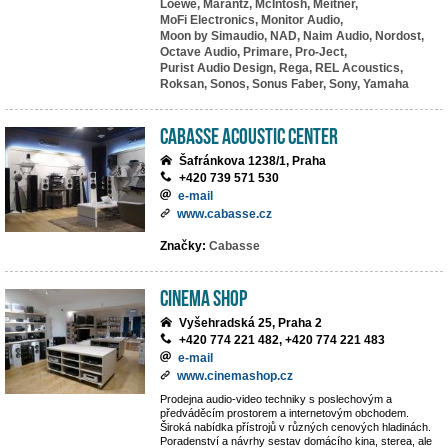
Loewe,
Marantz,
McIntosh,
Meitner,
MoFi Electronics,
Monitor Audio,
Moon by Simaudio,
NAD,
Naim Audio,
Nordost,
Octave Audio,
Primare,
Pro-Ject,
Purist Audio Design,
Rega,
REL Acoustics,
Roksan,
Sonos,
Sonus Faber,
Sony,
Yamaha
Cabasse Acoustic Center
Šafránkova 1238/1, Praha
+420 739 571 530
e-mail
www.cabasse.cz
Značky:
Cabasse
Cinema Shop
Vyšehradská 25, Praha 2
+420 774 221 482, +420 774 221 483
e-mail
www.cinemashop.cz
Prodejna audio-video techniky s poslechovým a
předváděcím prostorem a internetovým obchodem.
Široká nabídka přístrojů v různých cenových hladinách.
Poradenství a návrhy sestav domácího kina, sterea, ale