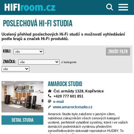
Server o Hi-Fi a AV technice
Poslechová Hi-Fi studia
Ucelený přehled poslechových Hi-Fi studií s možností vyhledávání
podle krajů a značek Hi-Fi produktů.
Kraj:
Zrušit filtr
Značka:
z kategorie
Amarock Studio
Čsl. armády 1328, Kopřivnice
+420 777 601 851
e-mail
www.amarockstudio.cz
Amarock Studio bylo založeno s jasným cílem,
nabídnout zákazníkům všech cenových kategorií
Detail studia
ucelené, perfektně vyladěné systémy, které i ve vašich
domácích podmínkách vyniknou především
zprostředkováním dokonalé reprodukce HUDBY. To