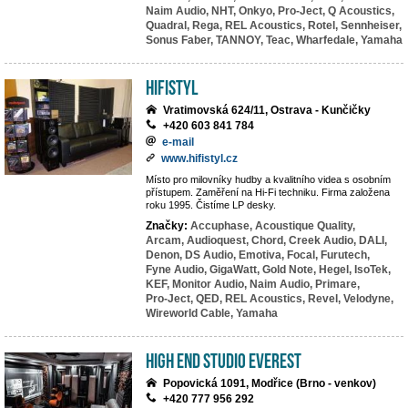
Naim Audio,
NHT,
Onkyo,
Pro-Ject,
Q Acoustics,
Quadral,
Rega,
REL Acoustics,
Rotel,
Sennheiser,
Sonus Faber,
TANNOY,
Teac,
Wharfedale,
Yamaha
HiFiStyl
Vratimovská 624/11, Ostrava - Kunčičky
+420 603 841 784
e-mail
www.hifistyl.cz
Místo pro milovníky hudby a kvalitního videa s osobním
přístupem. Zaměření na Hi-Fi techniku. Firma založena
roku 1995. Čistíme LP desky.
Značky:
Accuphase,
Acoustique Quality,
Arcam,
Audioquest,
Chord,
Creek Audio,
DALI,
Denon,
DS Audio,
Emotiva,
Focal,
Furutech,
Fyne Audio,
GigaWatt,
Gold Note,
Hegel,
IsoTek,
KEF,
Monitor Audio,
Naim Audio,
Primare,
Pro-Ject,
QED,
REL Acoustics,
Revel,
Velodyne,
Wireworld Cable,
Yamaha
High End Studio EVEREST
Popovická 1091, Modřice (Brno - venkov)
+420 777 956 292