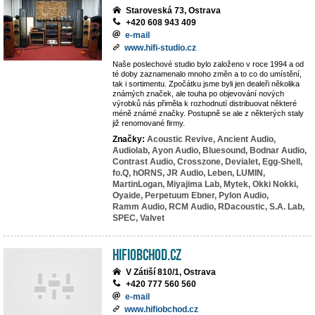
Staroveská 73, Ostrava
+420 608 943 409
e-mail
www.hifi-studio.cz
Naše poslechové studio bylo založeno v roce 1994 a od
té doby zaznamenalo mnoho změn a to co do umístění,
tak i sortimentu. Zpočátku jsme byli jen dealeři několika
známých značek, ale touha po objevování nových
výrobků nás přiměla k rozhodnutí distribuovat některé
méně známé značky. Postupně se ale z některých staly
již renomované firmy.
Značky:
Acoustic Revive,
Ancient Audio,
Audiolab,
Ayon Audio,
Bluesound,
Bodnar Audio,
Contrast Audio,
Crosszone,
Devialet,
Egg-Shell,
fo.Q,
hORNS,
JR Audio,
Leben,
LUMIN,
MartinLogan,
Miyajima Lab,
Mytek,
Okki Nokki,
Oyaide,
Perpetuum Ebner,
Pylon Audio,
Ramm Audio,
RCM Audio,
RDacoustic,
S.A. Lab,
SPEC,
Valvet
HiFiobchod.cz
V Zátiší 810/1, Ostrava
+420 777 560 560
e-mail
www.hifiobchod.cz