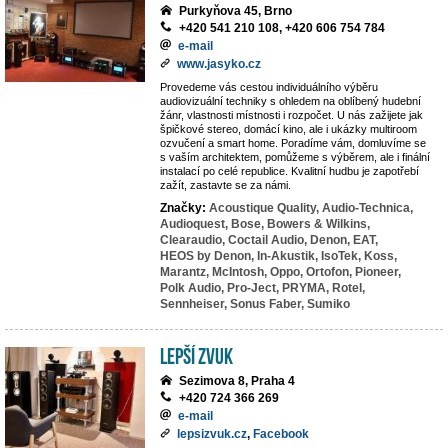
Purkyňova 45, Brno
+420 541 210 108, +420 606 754 784
e-mail
www.jasyko.cz
Provedeme vás cestou individuálního výběru
audiovizuální techniky s ohledem na oblíbený hudební
žánr, vlastnosti místnosti i rozpočet. U nás zažijete jak
špičkové stereo, domácí kino, ale i ukázky multiroom
ozvučení a smart home. Poradíme vám, domluvíme se
s vaším architektem, pomůžeme s výběrem, ale i finální
instalací po celé republice. Kvalitní hudbu je zapotřebí
zažít, zastavte se za námi.
Značky:
Acoustique Quality,
Audio-Technica,
Audioquest,
Bose,
Bowers & Wilkins,
Clearaudio,
Coctail Audio,
Denon,
EAT,
HEOS by Denon,
In-Akustik,
IsoTek,
Koss,
Marantz,
McIntosh,
Oppo,
Ortofon,
Pioneer,
Polk Audio,
Pro-Ject,
PRYMA,
Rotel,
Sennheiser,
Sonus Faber,
Sumiko
LEPŠÍ ZVUK
Sezimova 8, Praha 4
+420 724 366 269
e-mail
lepsizvuk.cz
,
Facebook