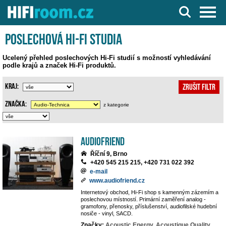
Server o Hi-Fi a AV technice
Poslechová Hi-Fi studia
Ucelený přehled poslechových Hi-Fi studií s možností vyhledávání
podle krajů a značek Hi-Fi produktů.
Kraj:
Zrušit filtr
Značka:
z kategorie
Audiofriend
Říční 9, Brno
+420 545 215 215, +420 731 022 392
e-mail
www.audiofriend.cz
Internetový obchod, Hi-Fi shop s kamenným zázemím a
poslechovou místností. Primární zaměření analog -
gramofony, přenosky, příslušenství, audiofilské hudební
nosiče - vinyl, SACD.
Značky:
Acoustic Energy,
Acoustique Quality,