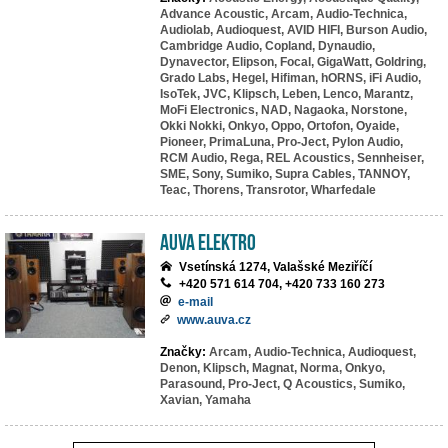
Advance Acoustic,
Arcam,
Audio-Technica,
Audiolab,
Audioquest,
AVID HIFI,
Burson Audio,
Cambridge Audio,
Copland,
Dynaudio,
Dynavector,
Elipson,
Focal,
GigaWatt,
Goldring,
Grado Labs,
Hegel,
Hifiman,
hORNS,
iFi Audio,
IsoTek,
JVC,
Klipsch,
Leben,
Lenco,
Marantz,
MoFi Electronics,
NAD,
Nagaoka,
Norstone,
Okki Nokki,
Onkyo,
Oppo,
Ortofon,
Oyaide,
Pioneer,
PrimaLuna,
Pro-Ject,
Pylon Audio,
RCM Audio,
Rega,
REL Acoustics,
Sennheiser,
SME,
Sony,
Sumiko,
Supra Cables,
TANNOY,
Teac,
Thorens,
Transrotor,
Wharfedale
AuVa elektro
Vsetínská 1274, Valašské Meziříčí
+420 571 614 704, +420 733 160 273
e-mail
www.auva.cz
Značky:
Arcam,
Audio-Technica,
Audioquest,
Denon,
Klipsch,
Magnat,
Norma,
Onkyo,
Parasound,
Pro-Ject,
Q Acoustics,
Sumiko,
Xavian,
Yamaha