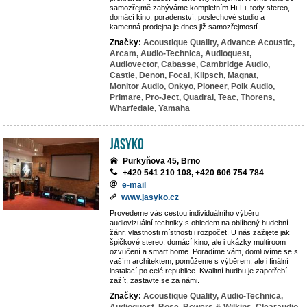
samozřejmě zabýváme kompletním Hi-Fi, tedy stereo,
domácí kino, poradenství, poslechové studio a
kamenná prodejna je dnes již samozřejmostí.
Značky:
Acoustique Quality,
Advance Acoustic,
Arcam,
Audio-Technica,
Audioquest,
Audiovector,
Cabasse,
Cambridge Audio,
Castle,
Denon,
Focal,
Klipsch,
Magnat,
Monitor Audio,
Onkyo,
Pioneer,
Polk Audio,
Primare,
Pro-Ject,
Quadral,
Teac,
Thorens,
Wharfedale,
Yamaha
JASYKO
Purkyňova 45, Brno
+420 541 210 108, +420 606 754 784
e-mail
www.jasyko.cz
Provedeme vás cestou individuálního výběru
audiovizuální techniky s ohledem na oblíbený hudební
žánr, vlastnosti místnosti i rozpočet. U nás zažijete jak
špičkové stereo, domácí kino, ale i ukázky multiroom
ozvučení a smart home. Poradíme vám, domluvíme se s
vaším architektem, pomůžeme s výběrem, ale i finální
instalací po celé republice. Kvalitní hudbu je zapotřebí
zažít, zastavte se za námi.
Značky:
Acoustique Quality,
Audio-Technica,