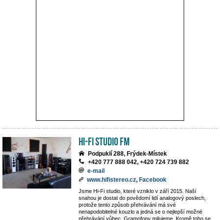
Hi-Fi Studio FM
Podpuklí 288, Frýdek-Místek
+420 777 888 042, +420 724 739 882
e-mail
www.hifistereo.cz
,
Facebook
Jsme Hi-Fi studio, které vzniklo v září 2015. Naší
snahou je dostat do povědomí lidí analogový poslech,
protože tento způsob přehrávání má své
nenapodobitelné kouzlo a jedná se o nejlepší možné
přehrávání vůbec. Gramofony milujeme. Kromě toho se