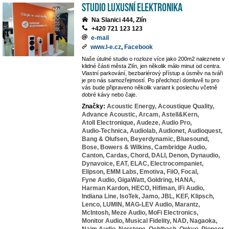
Studio Luxusní elektronika
Na Slanici 444, Zlín
+420 721 123 123
e-mail
www.l-e.cz
,
Facebook
Naše útulné studio o rozloze více jako 200m2 naleznete v
klidné části města Zlín, jen několik málo minut od centra.
Vlastní parkování, bezbariérový přístup a úsměv na tváři
je pro nás samozřejmostí. Po předchozí domluvě tu pro
vás bude připraveno několik variant k poslechu včetně
dobré kávy nebo čaje.
Značky:
Acoustic Energy,
Acoustique Quality,
Advance Acoustic,
Arcam,
Astell&Kern,
Atoll Electronique,
Audeze,
Audio Pro,
Audio-Technica,
Audiolab,
Audionet,
Audioquest,
Bang & Olufsen,
Beyerdynamic,
Bluesound,
Bose,
Bowers & Wilkins,
Cambridge Audio,
Canton,
Cardas,
Chord,
DALI,
Denon,
Dynaudio,
Dynavoice,
EAT,
ELAC,
Electrocompaniet,
Elipson,
EMM Labs,
Emotiva,
FiiO,
Focal,
Fyne Audio,
GigaWatt,
Goldring,
HANA,
Harman Kardon,
HECO,
Hifiman,
iFi Audio,
Indiana Line,
IsoTek,
Jamo,
JBL,
KEF,
Klipsch,
Lenco,
LUMIN,
MAG-LEV Audio,
Marantz,
McIntosh,
Meze Audio,
MoFi Electronics,
Monitor Audio,
Musical Fidelity,
NAD,
Nagaoka,