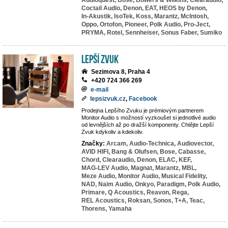
Audioquest,
Bose,
Bowers & Wilkins,
Clearaudio,
Coctail Audio,
Denon,
EAT,
HEOS by Denon,
In-Akustik,
IsoTek,
Koss,
Marantz,
McIntosh,
Oppo,
Ortofon,
Pioneer,
Polk Audio,
Pro-Ject,
PRYMA,
Rotel,
Sennheiser,
Sonus Faber,
Sumiko
LEPŠÍ ZVUK
Sezimova 8, Praha 4
+420 724 366 269
e-mail
lepsizvuk.cz
,
Facebook
Prodejna Lepšího Zvuku je prémiovým partnerem
Monitor Audio s možností vyzkoušet si jednotlivé audio
od levnějších až po dražší komponenty. Chtějte Lepší
Zvuk kdykoliv a kdekoliv.
Značky:
Arcam,
Audio-Technica,
Audiovector,
AVID HIFI,
Bang & Olufsen,
Bose,
Cabasse,
Chord,
Clearaudio,
Denon,
ELAC,
KEF,
MAG-LEV Audio,
Magnat,
Marantz,
MBL,
Meze Audio,
Monitor Audio,
Musical Fidelity,
NAD,
Naim Audio,
Onkyo,
Paradigm,
Polk Audio,
Primare,
Q Acoustics,
Reavon,
Rega,
REL Acoustics,
Roksan,
Sonos,
T+A,
Teac,
Thorens,
Yamaha