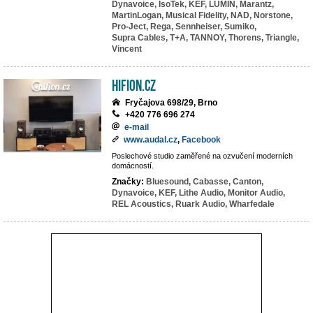
Dynavoice,
IsoTek,
KEF,
LUMIN,
Marantz,
MartinLogan,
Musical Fidelity,
NAD,
Norstone,
Pro-Ject,
Rega,
Sennheiser,
Sumiko,
Supra Cables,
T+A,
TANNOY,
Thorens,
Triangle,
Vincent
hifion.cz
Fryčajova 698/29, Brno
+420 776 696 274
e-mail
www.audal.cz
,
Facebook
Poslechové studio zaměřené na ozvučení moderních
domácností.
Značky:
Bluesound,
Cabasse,
Canton,
Dynavoice,
KEF,
Lithe Audio,
Monitor Audio,
REL Acoustics,
Ruark Audio,
Wharfedale