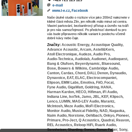
+420 721 123 123
e-mail
www.l-e.cz
,
Facebook
Naše útulné studio o rozloze více jako 200m2 naleznete v
klidné části města Zlín, jen několik málo minut od centra.
Vlastní parkování, bezbariérový přístup a úsměv na tváři
je pro nás samozřejmostí. Po předchozí domluvě tu pro
vás bude připraveno několik variant k poslechu včetně
dobré kávy nebo čaje.
Značky:
Acoustic Energy,
Acoustique Quality,
Advance Acoustic,
Arcam,
Astell&Kern,
Atoll Electronique,
Audeze,
Audio Pro,
Audio-Technica,
Audiolab,
Audionet,
Audioquest,
Bang & Olufsen,
Beyerdynamic,
Bluesound,
Bose,
Bowers & Wilkins,
Cambridge Audio,
Canton,
Cardas,
Chord,
DALI,
Denon,
Dynaudio,
Dynavoice,
EAT,
ELAC,
Electrocompaniet,
Elipson,
EMM Labs,
Emotiva,
FiiO,
Focal,
Fyne Audio,
GigaWatt,
Goldring,
HANA,
Harman Kardon,
HECO,
Hifiman,
iFi Audio,
Indiana Line,
IsoTek,
Jamo,
JBL,
KEF,
Klipsch,
Lenco,
LUMIN,
MAG-LEV Audio,
Marantz,
McIntosh,
Meze Audio,
MoFi Electronics,
Monitor Audio,
Musical Fidelity,
NAD,
Nagaoka,
Naim Audio,
Norstone,
Oehlbach,
Onkyo,
Pioneer,
Primare,
Pro-Ject,
Q Acoustics,
Quadral,
Reavon,
REL Acoustics,
Reloop HiFi,
Ruark Audio,
Sennheiser,
Shanling,
Sonos,
Sonus Faber,
Sony,