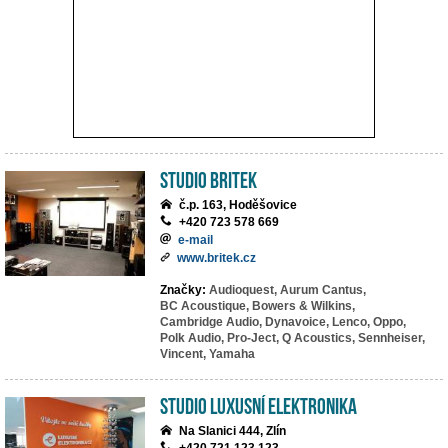
Studio BRITEK
č.p. 163, Hoděšovice
+420 723 578 669
e-mail
www.britek.cz
Značky:
Audioquest,
Aurum Cantus,
BC Acoustique,
Bowers & Wilkins,
Cambridge Audio,
Dynavoice,
Lenco,
Oppo,
Polk Audio,
Pro-Ject,
Q Acoustics,
Sennheiser,
Vincent,
Yamaha
Studio Luxusní elektronika
Na Slanici 444, Zlín