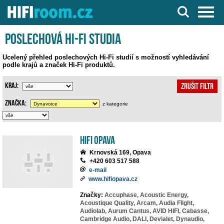
Server o Hi-Fi a AV technice
Poslechová Hi-Fi studia
Ucelený přehled poslechových Hi-Fi studií s možností vyhledávání
podle krajů a značek Hi-Fi produktů.
Kraj:
Zrušit filtr
Značka:
z kategorie
HIFI Opava
Krnovská 169, Opava
+420 603 517 588
e-mail
www.hifiopava.cz
Značky:
Accuphase,
Acoustic Energy,
Acoustique Quality,
Arcam,
Audia Flight,
Audiolab,
Aurum Cantus,
AVID HIFI,
Cabasse,
Cambridge Audio,
DALI,
Devialet,
Dynaudio,