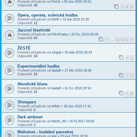
Poslední příspěvek od
PetrD
«
05 úno 2020 16:51
Odpovědi:
30
1
2
3
Opera, opereta, scénická hudba
Poslední příspěvek od
bh69
«
31 led 2020 15:35
Odpovědi:
12
Jazzoví klavíristé
Poslední příspěvek od
PítrsPraha
«
23 črc 2019 09:08
Odpovědi:
94
1
4
5
6
7
…
ŽESTĚ
Poslední příspěvek od
zingali
«
30 dub 2019 20:34
Odpovědi:
18
1
2
Experimentální hudba
Poslední příspěvek od
dadaft
«
27 bře 2019 18:08
Odpovědi:
15
1
2
Akustické blues
Poslední příspěvek od
dadaft
«
11 črc 2018 20:14
Odpovědi:
21
1
2
Shoegaze
Poslední příspěvek od
drfish
«
19 úno 2018 17:41
Odpovědi:
5
Dark ambient
Poslední příspěvek od
WaVe_99
«
20 říj 2017 04:06
Odpovědi:
3
Mellotron - hudební parostroj
Poslední příspěvek od
jirie
«
03 kvě 2016 18:30