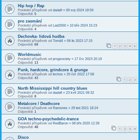
Hip hop / Rap
Poslední příspěvek od
dadaft
«
09 srp 2024 18:59
Odpovědi:
5
pro zasmání
Poslední příspěvek od
Lad2000
«
10 bře 2024 15:23
Odpovědi:
4
Dechovka- lidová hudba
Poslední příspěvek od
Tomáš
«
06 lis 2023 17:15
Odpovědi:
69
1
2
3
4
5
Worldmusic
Poslední příspěvek od
progsociety
«
17 črc 2023 20:19
Odpovědi:
13
Punk, hardcore, grindcore & grunge
Poslední příspěvek od
lechos
«
20 čer 2022 17:58
Odpovědi:
43
1
2
3
North Mississippi hill country blues
Poslední příspěvek od
dadaft
«
23 kvě 2021 09:32
Odpovědi:
8
Metalcore / Deathcore
Poslední příspěvek od
Ramones
«
29 led 2021 18:24
Odpovědi:
1
GOA techno-psychedelic-trance
Poslední příspěvek od
RedBaron
«
08 bře 2020 12:28
Odpovědi:
48
1
2
3
4
Disco