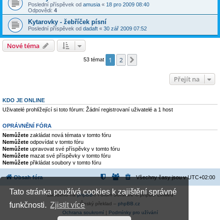
Poslední příspěvek od
amusia
«
18 pro 2009 08:40
Odpovědi:
4
Kytarovky - žebříček písní
Poslední příspěvek od
dadaft
«
30 zář 2009 07:52
Nové téma
1
2
Další
53 témat
Přejít na
KDO JE ONLINE
Uživatelé prohlížející si toto fórum: Žádní registrovaní uživatelé a 1 host
OPRÁVNĚNÍ FÓRA
Nemůžete
zakládat nová témata v tomto fóru
Nemůžete
odpovídat v tomto fóru
Nemůžete
upravovat své příspěvky v tomto fóru
Nemůžete
mazat své příspěvky v tomto fóru
Nemůžete
přikládat soubory v tomto fóru
Obsah fóra
Všechny časy jsou v
UTC+02:00
Tato stránka používá cookies k zajištění správné
Založeno na
phpBB
® Forum Software © phpBB Limited
Český překlad –
phpBB.cz
funkčnosti.
Zjistit více
Ochrana soukromí
|
Podmínky pro užívání