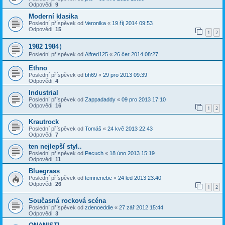
Odpovědi:
9
Moderní klasika
Poslední příspěvek od
Veronika
«
19 říj 2014 09:53
Odpovědi:
15
1
2
1982 1984）
Poslední příspěvek od
Alfred125
«
26 čer 2014 08:27
Ethno
Poslední příspěvek od
bh69
«
29 pro 2013 09:39
Odpovědi:
4
Industrial
Poslední příspěvek od
Zappadaddy
«
09 pro 2013 17:10
Odpovědi:
16
1
2
Krautrock
Poslední příspěvek od
Tomáš
«
24 kvě 2013 22:43
Odpovědi:
7
ten nejlepší styl..
Poslední příspěvek od
Pecuch
«
18 úno 2013 15:19
Odpovědi:
11
Bluegrass
Poslední příspěvek od
temnenebe
«
24 led 2013 23:40
Odpovědi:
26
1
2
Současná rocková scéna
Poslední příspěvek od
zdenoeddie
«
27 zář 2012 15:44
Odpovědi:
3