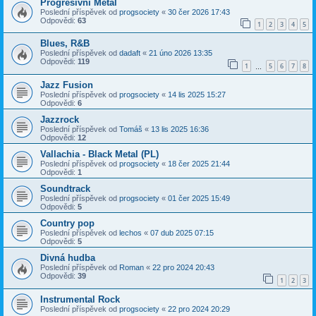
Progresivní Metal
Poslední příspěvek od
progsociety
«
30 čer 2026 17:43
Odpovědi:
63
1
2
3
4
5
Blues, R&B
Poslední příspěvek od
dadaft
«
21 úno 2026 13:35
Odpovědi:
119
1
5
6
7
8
…
Jazz Fusion
Poslední příspěvek od
progsociety
«
14 lis 2025 15:27
Odpovědi:
6
Jazzrock
Poslední příspěvek od
Tomáš
«
13 lis 2025 16:36
Odpovědi:
12
Vallachia - Black Metal (PL)
Poslední příspěvek od
progsociety
«
18 čer 2025 21:44
Odpovědi:
1
Soundtrack
Poslední příspěvek od
progsociety
«
01 čer 2025 15:49
Odpovědi:
5
Country pop
Poslední příspěvek od
lechos
«
07 dub 2025 07:15
Odpovědi:
5
Divná hudba
Poslední příspěvek od
Roman
«
22 pro 2024 20:43
Odpovědi:
39
1
2
3
Instrumental Rock
Poslední příspěvek od
progsociety
«
22 pro 2024 20:29