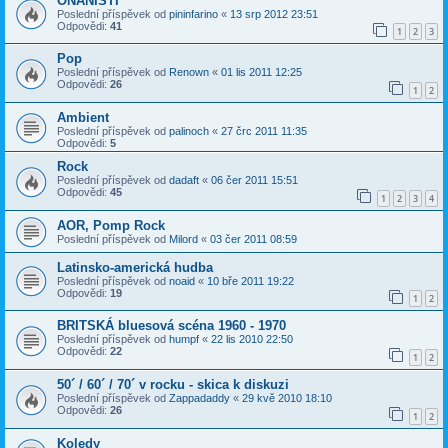
ONANISTI
Poslední příspěvek od
pininfarino
«
13 srp 2012 23:51
Odpovědi:
41
1
2
3
Pop
Poslední příspěvek od
Renown
«
01 lis 2011 12:25
Odpovědi:
26
1
2
Ambient
Poslední příspěvek od
palinoch
«
27 črc 2011 11:35
Odpovědi:
5
Rock
Poslední příspěvek od
dadaft
«
06 čer 2011 15:51
Odpovědi:
45
1
2
3
4
AOR, Pomp Rock
Poslední příspěvek od
Milord
«
03 čer 2011 08:59
Latinsko-americká hudba
Poslední příspěvek od
noaid
«
10 bře 2011 19:22
Odpovědi:
19
1
2
BRITSKÁ bluesová scéna 1960 - 1970
Poslední příspěvek od
humpf
«
22 lis 2010 22:50
Odpovědi:
22
1
2
50´ / 60´ / 70´ v rocku - skica k diskuzi
Poslední příspěvek od
Zappadaddy
«
29 kvě 2010 18:10
Odpovědi:
26
1
2
Koledy