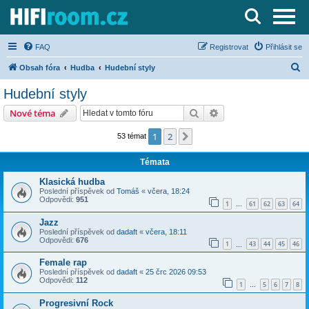
Server o Hi-Fi a AV technice
FAQ
Registrovat
Přihlásit se
H
Obsah fóra
Hudba
Hudební styly
l
Hudební styly
e
Hledat
Pokročilé hledání
Nové téma
d
a
1
2
Další
53 témat
t
Témata
Klasická hudba
Poslední příspěvek od
Tomáš
«
včera, 18:24
Odpovědi:
951
1
61
62
63
64
…
Jazz
Poslední příspěvek od
dadaft
«
včera, 18:11
Odpovědi:
676
1
43
44
45
46
…
Female rap
Poslední příspěvek od
dadaft
«
25 črc 2026 09:53
Odpovědi:
112
1
5
6
7
8
…
Progresivní Rock