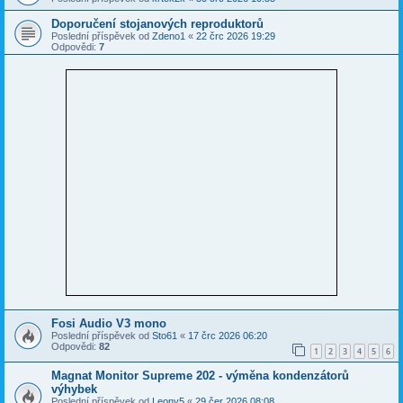
Doporučení stojanových reproduktorů
Poslední příspěvek od
Zdeno1
«
22 črc 2026 19:29
Odpovědi:
7
Fosi Audio V3 mono
Poslední příspěvek od
Sto61
«
17 črc 2026 06:20
Odpovědi:
82
1
2
3
4
5
6
Magnat Monitor Supreme 202 - výměna kondenzátorů
výhybek
Poslední příspěvek od
Leony5
«
29 čer 2026 08:08