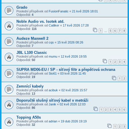
Grado
Poslední příspěvek od
FusionFanatic
«
21 kvě 2026 18:01
Odpovědi:
4
Noble Audio vs. Isotek atd.
Poslední příspěvek od
Catliker
«
17 kvě 2026 17:28
Odpovědi:
116
1
5
6
7
8
…
Audeze Maxwell 2
Poslední příspěvek od
cqs
«
15 kvě 2026 08:26
Odpovědi:
7
JBL L100 Classic
Poslední příspěvek od
mumu
«
12 kvě 2026 19:55
Odpovědi:
50
1
2
3
4
SUPRA MD06-EU / SP - síťový filtr a přepěťová ochrana
Poslední příspěvek od
Sto61
«
03 kvě 2026 11:45
Odpovědi:
19
1
2
Zemnící kabely
Poslední příspěvek od
acibuk
«
02 kvě 2026 15:57
Odpovědi:
13
Doporučtě slušný síťový kabel v metráži
Poslední příspěvek od
Janik
«
02 kvě 2026 12:03
Odpovědi:
86
1
2
3
4
5
6
Topping A50s
Poslední příspěvek od
adrian
«
19 dub 2026 19:19
Odpovědi:
32
1
2
3