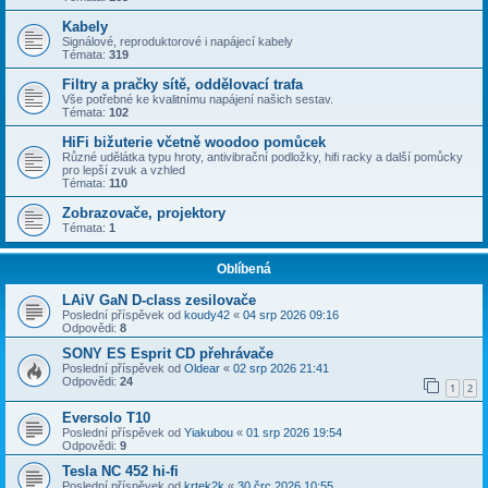
Kabely
Signálové, reproduktorové i napájecí kabely
Témata:
319
Filtry a pračky sítě, oddělovací trafa
Vše potřebné ke kvalitnímu napájení našich sestav.
Témata:
102
HiFi bižuterie včetně woodoo pomůcek
Různé udělátka typu hroty, antivibrační podložky, hifi racky a další pomůcky
pro lepší zvuk a vzhled
Témata:
110
Zobrazovače, projektory
Témata:
1
Oblíbená
LAiV GaN D-class zesilovače
Poslední příspěvek od
koudy42
«
04 srp 2026 09:16
Odpovědi:
8
SONY ES Esprit CD přehrávače
Poslední příspěvek od
Oldear
«
02 srp 2026 21:41
Odpovědi:
24
1
2
Eversolo T10
Poslední příspěvek od
Yiakubou
«
01 srp 2026 19:54
Odpovědi:
9
Tesla NC 452 hi-fi
Poslední příspěvek od
krtek2k
«
30 črc 2026 10:55