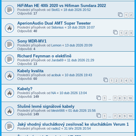
HiFiMan HE 400i 2020 vs Hifiman Sundara 2022
Poslední příspěvek od
Sto61
«
18 dub 2026 20:52
Odpovědi:
17
1
2
AperionAudio Dual AMT Super Tweeter
Poslední příspěvek od
Sidonius
«
18 dub 2026 10:07
Odpovědi:
40
1
2
3
Sony MDR-MV1
Poslední příspěvek od
Lemon
«
13 dub 2026 20:09
Odpovědi:
4
Richard Feynman o elektřině
Poslední příspěvek od
Jarda69
«
11 dub 2026 21:29
Odpovědi:
13
Kabely kvalita
Poslední příspěvek od
acibuk
«
10 dub 2026 19:43
Odpovědi:
60
1
2
3
4
5
Kabely?
Poslední příspěvek od
NA
«
10 dub 2026 13:04
Odpovědi:
149
1
7
8
9
10
…
Slušné levné signálové kabely
Poslední příspěvek od
blesk666
«
01 dub 2026 15:56
Odpovědi:
149
1
7
8
9
10
…
Jaký vhodný sluchátkový zesilovač ke sluchátkům Verum 1
Poslední příspěvek od
radio2
«
31 bře 2026 20:54