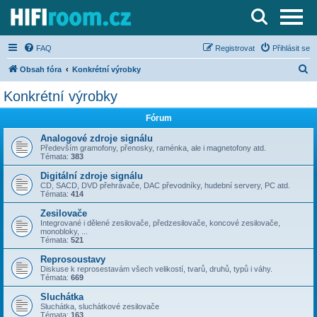
Server o Hi-Fi a AV technice
FAQ
Registrovat
Přihlásit se
H
Obsah fóra
Konkrétní výrobky
l
Konkrétní výrobky
e
Fórum
d
a
Analogové zdroje signálu
Především gramofony, přenosky, raménka, ale i magnetofony atd.
t
Témata:
383
Digitální zdroje signálu
CD, SACD, DVD přehrávače, DAC převodníky, hudební servery, PC atd.
Témata:
414
Zesilovače
Integrované i dělené zesilovače, předzesilovače, koncové zesilovače,
monobloky, ...
Témata:
521
Reprosoustavy
Diskuse k reprosestavám všech velikostí, tvarů, druhů, typů i váhy.
Témata:
669
Sluchátka
Sluchátka, sluchátkové zesilovače
Témata:
163