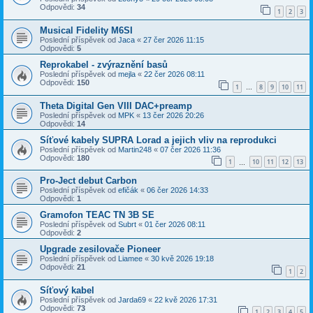
Odpovědi:
34
1
2
3
Musical Fidelity M6SI
Poslední příspěvek od
Jaca
«
27 čer 2026 11:15
Odpovědi:
5
Reprokabel - zvýraznění basů
Poslední příspěvek od
mejla
«
22 čer 2026 08:11
Odpovědi:
150
1
8
9
10
11
…
Theta Digital Gen VIII DAC+preamp
Poslední příspěvek od
MPK
«
13 čer 2026 20:26
Odpovědi:
14
Síťové kabely SUPRA Lorad a jejich vliv na reprodukci
Poslední příspěvek od
Martin248
«
07 čer 2026 11:36
Odpovědi:
180
1
10
11
12
13
…
Pro-Ject debut Carbon
Poslední příspěvek od
efičák
«
06 čer 2026 14:33
Odpovědi:
1
Gramofon TEAC TN 3B SE
Poslední příspěvek od
Subrt
«
01 čer 2026 08:11
Odpovědi:
2
Upgrade zesilovače Pioneer
Poslední příspěvek od
Liamee
«
30 kvě 2026 19:18
Odpovědi:
21
1
2
Síťový kabel
Poslední příspěvek od
Jarda69
«
22 kvě 2026 17:31
Odpovědi:
73
1
2
3
4
5