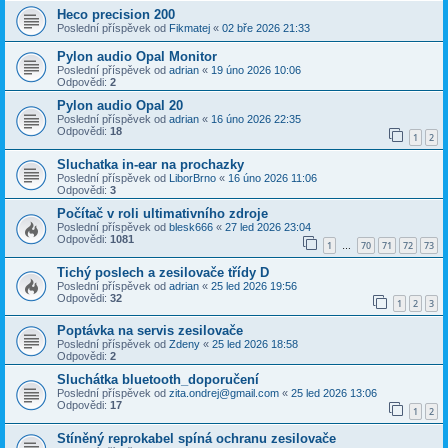
Heco precision 200
Poslední příspěvek od
Fikmatej
«
02 bře 2026 21:33
Pylon audio Opal Monitor
Poslední příspěvek od
adrian
«
19 úno 2026 10:06
Odpovědi:
2
Pylon audio Opal 20
Poslední příspěvek od
adrian
«
16 úno 2026 22:35
Odpovědi:
18
1
2
Sluchatka in-ear na prochazky
Poslední příspěvek od
LiborBrno
«
16 úno 2026 11:06
Odpovědi:
3
Počítač v roli ultimativního zdroje
Poslední příspěvek od
blesk666
«
27 led 2026 23:04
Odpovědi:
1081
1
70
71
72
73
…
Tichý poslech a zesilovače třídy D
Poslední příspěvek od
adrian
«
25 led 2026 19:56
Odpovědi:
32
1
2
3
Poptávka na servis zesilovače
Poslední příspěvek od
Zdeny
«
25 led 2026 18:58
Odpovědi:
2
Sluchátka bluetooth_doporučení
Poslední příspěvek od
zita.ondrej@gmail.com
«
25 led 2026 13:06
Odpovědi:
17
1
2
Stíněný reprokabel spíná ochranu zesilovače