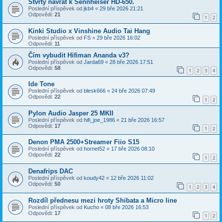
Štvrtý návrat k Sennheiser HD-650.
Poslední příspěvek od
jkb4
«
29 bře 2026 21:21
Odpovědi:
21
1
2
Kinki Studio x Vinshine Audio Tai Hang
Poslední příspěvek od
FS
«
29 bře 2026 16:02
Odpovědi:
11
Čím vybudit Hifiman Ananda v3?
Poslední příspěvek od
Jarda69
«
28 bře 2026 17:51
Odpovědi:
58
1
2
3
4
Ide Tone
Poslední příspěvek od
blesk666
«
24 bře 2026 07:49
Odpovědi:
22
1
2
Pylon Audio Jasper 25 MKII
Poslední příspěvek od
hifi_joe_1986
«
21 bře 2026 16:57
Odpovědi:
17
1
2
Denon PMA 2500+Streamer Fiio S15
Poslední příspěvek od
hornet52
«
17 bře 2026 08:10
Odpovědi:
22
1
2
Denafrips DAC
Poslední příspěvek od
koudy42
«
12 bře 2026 11:02
Odpovědi:
50
1
2
3
4
Rozdíl přednesu mezi hroty Shibata a Micro line
Poslední příspěvek od
Kucho
«
08 bře 2026 16:53
Odpovědi:
17
1
2