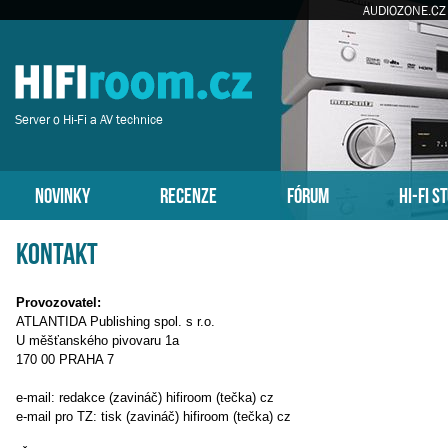
AUDIOZONE.CZ
Server o Hi-Fi a AV technice
NOVINKY
RECENZE
FÓRUM
HI-FI S
Kontakt
Provozovatel:
ATLANTIDA Publishing spol. s r.o.
U měšťanského pivovaru 1a
170 00 PRAHA 7
e-mail: redakce (zavináč) hifiroom (tečka) cz
e-mail pro TZ: tisk (zavináč) hifiroom (tečka) cz