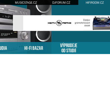
MUSICSTAGE.CZ
DJFORUM.CZ
HIFIROOM.CZ
VÝPRODEJE
TUDIA
HI-FI BAZAR
OD STUDIÍ