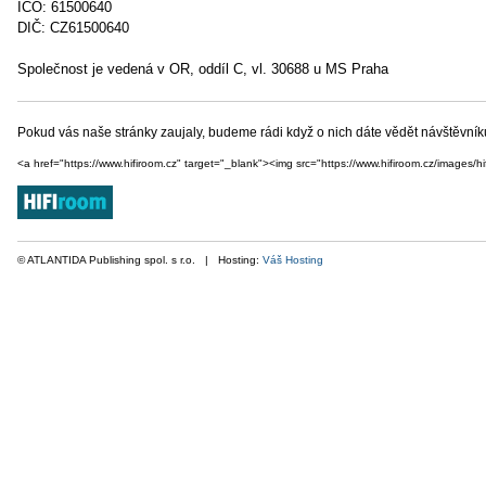
IČO: 61500640
DIČ: CZ61500640
Společnost je vedená v OR, oddíl C, vl. 30688 u MS Praha
Pokud vás naše stránky zaujaly, budeme rádi když o nich dáte vědět návštěvn
<a href="https://www.hifiroom.cz" target="_blank"><img src="https://www.hifiroom.cz/images/hif
© ATLANTIDA Publishing spol. s r.o. | Hosting:
Váš Hosting