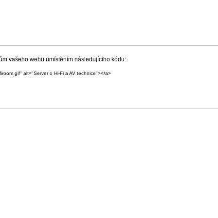
íkům vašeho webu umístěním následujícího kódu:
iroom.gif" alt="Server o Hi-Fi a AV technice"></a>