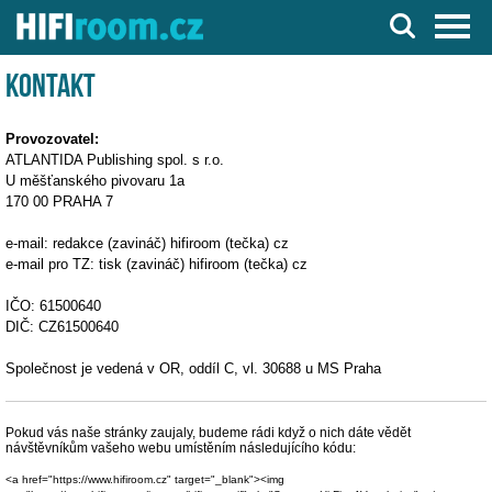
Server o Hi-Fi a AV technice
Kontakt
Provozovatel:
ATLANTIDA Publishing spol. s r.o.
U měšťanského pivovaru 1a
170 00 PRAHA 7
e-mail: redakce (zavináč) hifiroom (tečka) cz
e-mail pro TZ: tisk (zavináč) hifiroom (tečka) cz
IČO: 61500640
DIČ: CZ61500640
Společnost je vedená v OR, oddíl C, vl. 30688 u MS Praha
Pokud vás naše stránky zaujaly, budeme rádi když o nich dáte vědět
návštěvníkům vašeho webu umístěním následujícího kódu:
<a href="https://www.hifiroom.cz" target="_blank"><img