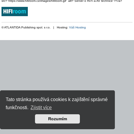
src="https://www.hifiroom.cz/images/hifiroom.gif" alt="Server o Hi-Fi a AV technice"></a>
© ATLANTIDA Publishing spol. s r.o. | Hosting:
Váš Hosting
Tato stránka používá cookies k zajištění správné
funkčnosti.
Zjistit více
Rozumím