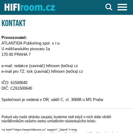
Server o Hi-Fi a AV technice
Kontakt
Provozovatel:
ATLANTIDA Publishing spol. s r.o.
U měšťanského pivovaru 1a
170 00 PRAHA 7
e-mail: redakce (zavináč) hifiroom (tečka) cz
e-mail pro TZ: tisk (zavináč) hifiroom (tečka) cz
IČO: 61500640
DIČ: CZ61500640
Společnost je vedená v OR, oddíl C, vl. 30688 u MS Praha
Pokud vás naše stránky zaujaly, budeme rádi když o nich dáte vědět
návštěvníkům vašeho webu umístěním následujícího kódu:
<a href="https://www.hifiroom.cz" target="_blank"><img