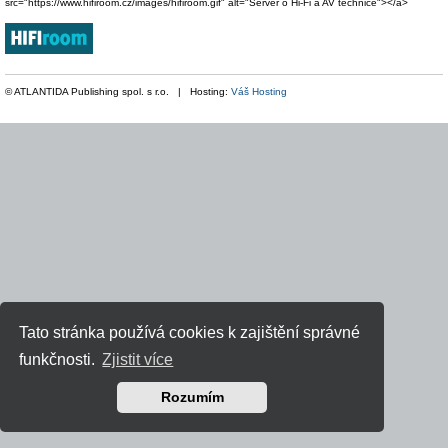
src="https://www.hifiroom.cz/images/hifiroom.gif" alt="Server o Hi-Fi a AV technice"></a>
© ATLANTIDA Publishing spol. s r.o. | Hosting:
Váš Hosting
Tato stránka používá cookies k zajištění správné
funkčnosti.
Zjistit více
Rozumím