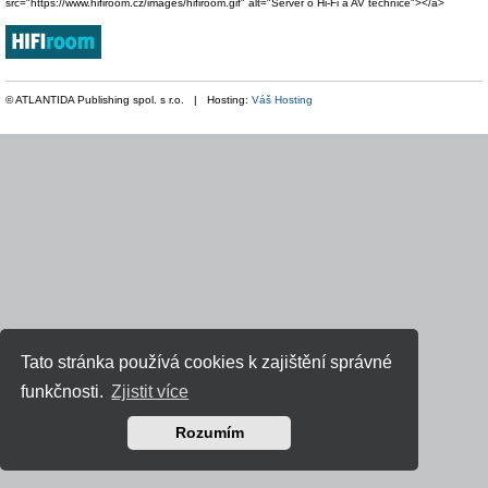
src="https://www.hifiroom.cz/images/hifiroom.gif" alt="Server o Hi-Fi a AV technice"></a>
© ATLANTIDA Publishing spol. s r.o. | Hosting:
Váš Hosting
Tato stránka používá cookies k zajištění správné
funkčnosti.
Zjistit více
Rozumím