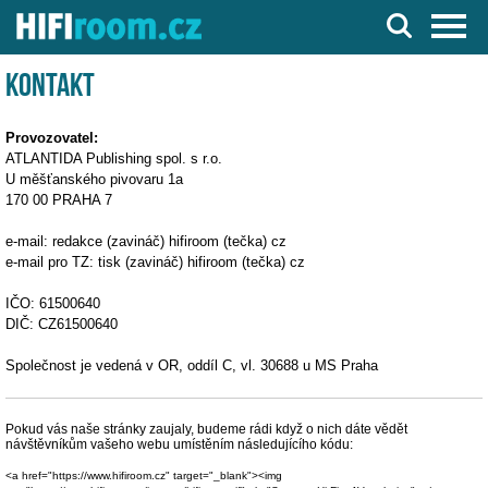
Server o Hi-Fi a AV technice
Kontakt
Provozovatel:
ATLANTIDA Publishing spol. s r.o.
U měšťanského pivovaru 1a
170 00 PRAHA 7
e-mail: redakce (zavináč) hifiroom (tečka) cz
e-mail pro TZ: tisk (zavináč) hifiroom (tečka) cz
IČO: 61500640
DIČ: CZ61500640
Společnost je vedená v OR, oddíl C, vl. 30688 u MS Praha
Pokud vás naše stránky zaujaly, budeme rádi když o nich dáte vědět
návštěvníkům vašeho webu umístěním následujícího kódu:
<a href="https://www.hifiroom.cz" target="_blank"><img