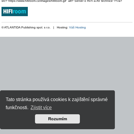
src="https://www.hifiroom.cz/images/hifiroom.gif" alt="Server o Hi-Fi a AV technice"></a>
© ATLANTIDA Publishing spol. s r.o. | Hosting:
Váš Hosting
Tato stránka používá cookies k zajištění správné
funkčnosti.
Zjistit více
Rozumím