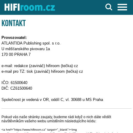
Server o Hi-Fi a AV technice
Kontakt
Provozovatel:
ATLANTIDA Publishing spol. s r.o.
U měšťanského pivovaru 1a
170 00 PRAHA 7
e-mail: redakce (zavináč) hifiroom (tečka) cz
e-mail pro TZ: tisk (zavináč) hifiroom (tečka) cz
IČO: 61500640
DIČ: CZ61500640
Společnost je vedená v OR, oddíl C, vl. 30688 u MS Praha
Pokud vás naše stránky zaujaly, budeme rádi když o nich dáte vědět
návštěvníkům vašeho webu umístěním následujícího kódu:
<a href="https://www.hifiroom.cz" target="_blank"><img