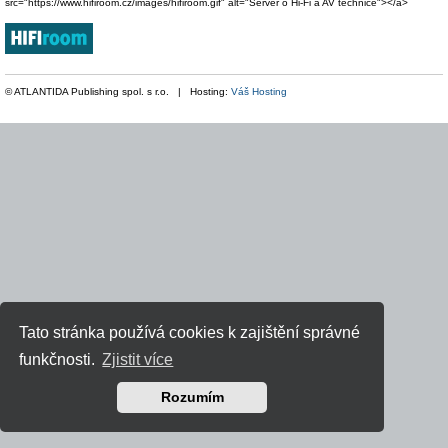
src="https://www.hifiroom.cz/images/hifiroom.gif" alt="Server o Hi-Fi a AV technice"></a>
© ATLANTIDA Publishing spol. s r.o. | Hosting:
Váš Hosting
Tato stránka používá cookies k zajištění správné
funkčnosti.
Zjistit více
Rozumím