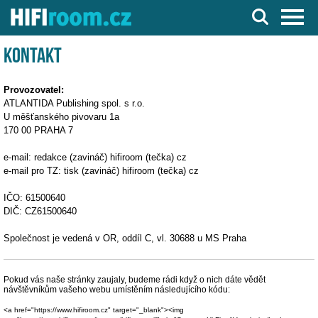
Server o Hi-Fi a AV technice
Kontakt
Provozovatel:
ATLANTIDA Publishing spol. s r.o.
U měšťanského pivovaru 1a
170 00 PRAHA 7
e-mail: redakce (zavináč) hifiroom (tečka) cz
e-mail pro TZ: tisk (zavináč) hifiroom (tečka) cz
IČO: 61500640
DIČ: CZ61500640
Společnost je vedená v OR, oddíl C, vl. 30688 u MS Praha
Pokud vás naše stránky zaujaly, budeme rádi když o nich dáte vědět
návštěvníkům vašeho webu umístěním následujícího kódu:
<a href="https://www.hifiroom.cz" target="_blank"><img