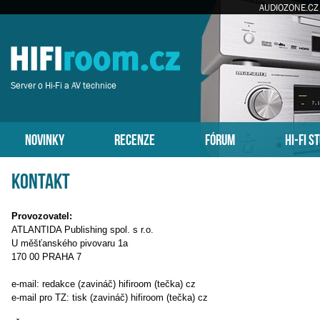
AUDIOZONE.CZ
Server o Hi-Fi a AV technice
NOVINKY
RECENZE
FÓRUM
HI-FI S
Kontakt
Provozovatel:
ATLANTIDA Publishing spol. s r.o.
U měšťanského pivovaru 1a
170 00 PRAHA 7
e-mail: redakce (zavináč) hifiroom (tečka) cz
e-mail pro TZ: tisk (zavináč) hifiroom (tečka) cz