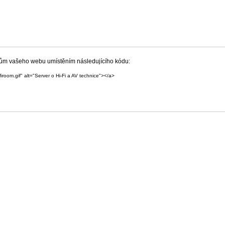
íkům vašeho webu umístěním následujícího kódu:
iroom.gif" alt="Server o Hi-Fi a AV technice"></a>