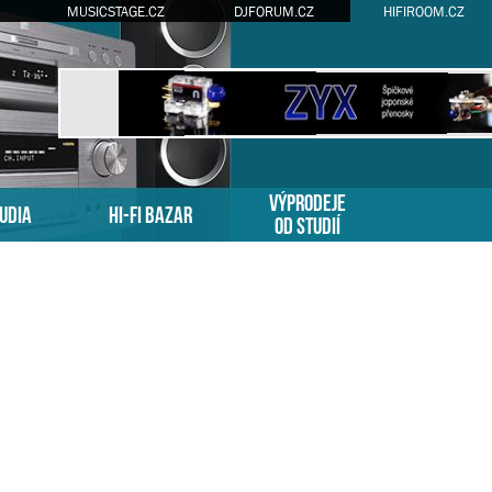
MUSICSTAGE.CZ
DJFORUM.CZ
HIFIROOM.CZ
VÝPRODEJE
TUDIA
HI-FI BAZAR
OD STUDIÍ