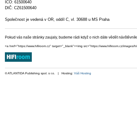
IČO: 61500640
DIČ: CZ61500640
Společnost je vedená v OR, oddíl C, vl. 30688 u MS Praha
Pokud vás naše stránky zaujaly, budeme rádi když o nich dáte vědět návštěvn
<a href="https://www.hifiroom.cz" target="_blank"><img src="https://www.hifiroom.cz/images/hif
© ATLANTIDA Publishing spol. s r.o. | Hosting:
Váš Hosting