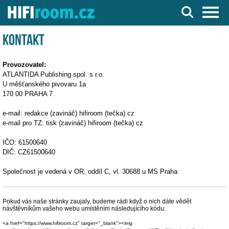
Server o Hi-Fi a AV technice
Kontakt
Provozovatel:
ATLANTIDA Publishing spol. s r.o.
U měšťanského pivovaru 1a
170 00 PRAHA 7
e-mail: redakce (zavináč) hifiroom (tečka) cz
e-mail pro TZ: tisk (zavináč) hifiroom (tečka) cz
IČO: 61500640
DIČ: CZ61500640
Společnost je vedená v OR, oddíl C, vl. 30688 u MS Praha
Pokud vás naše stránky zaujaly, budeme rádi když o nich dáte vědět
návštěvníkům vašeho webu umístěním následujícího kódu:
<a href="https://www.hifiroom.cz" target="_blank"><img