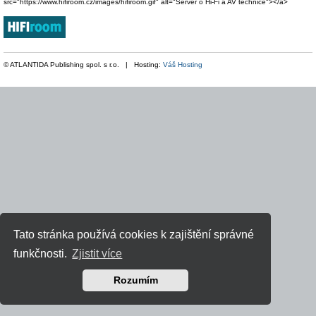
src="https://www.hifiroom.cz/images/hifiroom.gif" alt="Server o Hi-Fi a AV technice"></a>
© ATLANTIDA Publishing spol. s r.o. | Hosting:
Váš Hosting
Tato stránka používá cookies k zajištění správné
funkčnosti.
Zjistit více
Rozumím