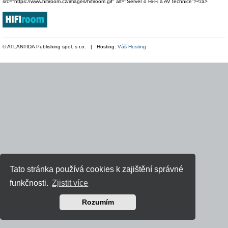
src="https://www.hifiroom.cz/images/hifiroom.gif" alt="Server o Hi-Fi a AV technice"></a>
© ATLANTIDA Publishing spol. s r.o. | Hosting:
Váš Hosting
Tato stránka používá cookies k zajištění správné
funkčnosti.
Zjistit více
Rozumím