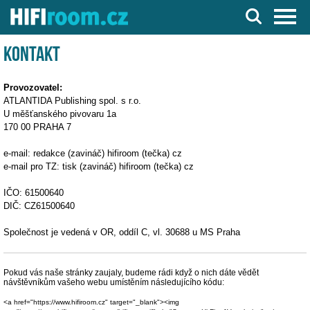
Server o Hi-Fi a AV technice
Kontakt
Provozovatel:
ATLANTIDA Publishing spol. s r.o.
U měšťanského pivovaru 1a
170 00 PRAHA 7
e-mail: redakce (zavináč) hifiroom (tečka) cz
e-mail pro TZ: tisk (zavináč) hifiroom (tečka) cz
IČO: 61500640
DIČ: CZ61500640
Společnost je vedená v OR, oddíl C, vl. 30688 u MS Praha
Pokud vás naše stránky zaujaly, budeme rádi když o nich dáte vědět
návštěvníkům vašeho webu umístěním následujícího kódu:
<a href="https://www.hifiroom.cz" target="_blank"><img