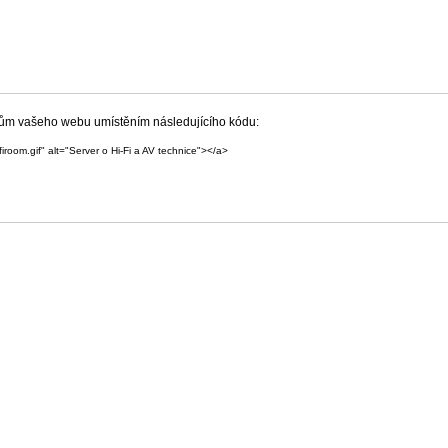
íkům vašeho webu umístěním následujícího kódu:
iroom.gif" alt="Server o Hi-Fi a AV technice"></a>