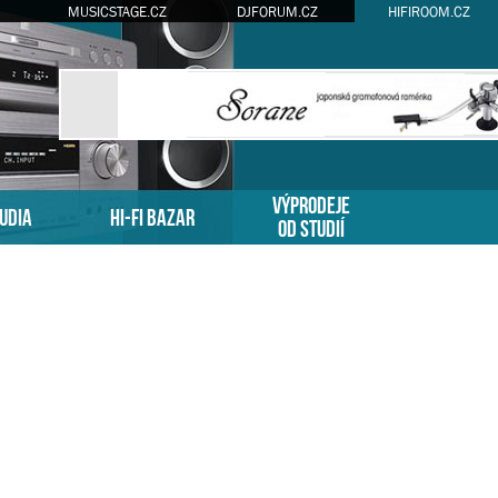
MUSICSTAGE.CZ
DJFORUM.CZ
HIFIROOM.CZ
VÝPRODEJE
TUDIA
HI-FI BAZAR
OD STUDIÍ