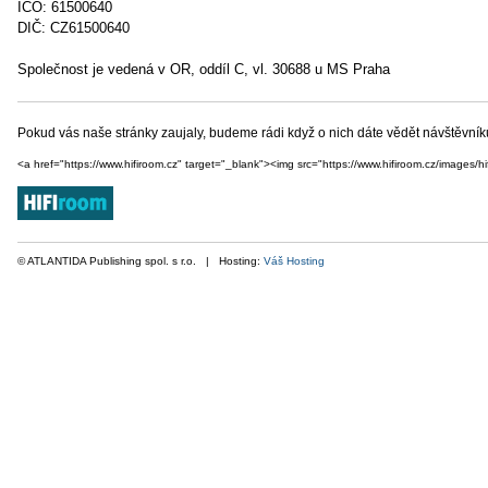
IČO: 61500640
DIČ: CZ61500640
Společnost je vedená v OR, oddíl C, vl. 30688 u MS Praha
Pokud vás naše stránky zaujaly, budeme rádi když o nich dáte vědět návštěvn
<a href="https://www.hifiroom.cz" target="_blank"><img src="https://www.hifiroom.cz/images/hif
© ATLANTIDA Publishing spol. s r.o. | Hosting:
Váš Hosting