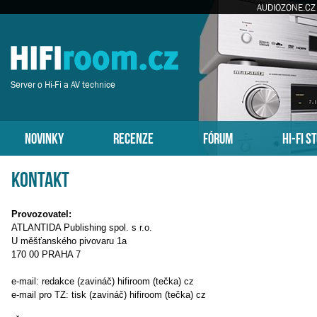
AUDIOZONE.CZ
Server o Hi-Fi a AV technice
NOVINKY
RECENZE
FÓRUM
HI-FI S
Kontakt
Provozovatel:
ATLANTIDA Publishing spol. s r.o.
U měšťanského pivovaru 1a
170 00 PRAHA 7
e-mail: redakce (zavináč) hifiroom (tečka) cz
e-mail pro TZ: tisk (zavináč) hifiroom (tečka) cz