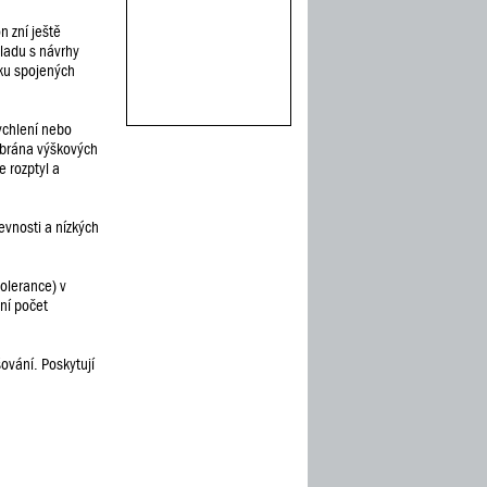
n zní ještě
uladu s návrhy
íku spojených
ychlení nebo
mbrána výškových
 rozptyl a
evnosti a nízkých
olerance) v
ní počet
ování. Poskytují