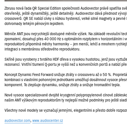
Zbrusu nová řada QR Special Edition společnosti Audiovector právě spatřila svě
otevřeněji, ještě dynamičtěji, ještě detailněji. Audiovector dává přednost výv
crossoverů. QR SE nabízí cívky s nízkou hysterezí, velké silné magnety a pevn
dohromady lehkým pěnovým lepidlem.
Měniče AMT jsou nejrychlejší dostupné měniče výšek. Na základě revoluční techn
zpomalení, dosahují přes 40 000 Hz s optimálním rozptylem v horizontálním i 
reproduktorů připomíná měchy harmoniky – jen menší, lehčí a mnohem rychlejš
integraci s membránou středového reproduktoru.
Skříně jsou vyrobeny z tvrdého HDF dřeva s vysokou hustotou, jenž jsou vyztuž
rezonancí. Vnitřní tlumení Q-portu je vyšší než u konvenčních portů a nabízí pře
Koncept Dynamic Feed Forward snižuje ztráty v crossoveru až o 50 %. Propriet
kombinaci s vlastními pohonnými jednotkami umožňují dosáhnout vysoce přesnéh
komponent. To zlepšuje dynamiku, snižuje ztráty a snižuje hromadění tepla.
Nové vysoce specializované dvojité kryogenní polypropylenové cínové záblesk
našim AMT výškovým reproduktorům ty nejlepší možné podmínky pro ještě sladší
Všechny nové modely se vyznačují jemnými, elegantními a přesto dobře rozpoz
audiovector.com
,
www.audiocenter.cz