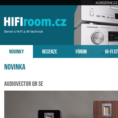
AUDIOZONE.CZ
Server o Hi-Fi a AV technice
NOVINKY
RECENZE
FÓRUM
HI-FI S
Novinka
Audiovector QR SE