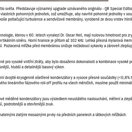
tlo světa. Představuje významný upgrade uznávaného originálu - QR Special Editio
oji vlastních pohonných jednotek, což umožňuje, aby navrhli pohonné jednotky v so
é koše potlačující turbulence a sendvičové membrány, vyrobené ze dvou vrstev hlin
ologie, kterou v 60. letech vynalezl Dr. Oscar Heil, mají nulovou hmotnost pro zr
vertikálním směru. Horní hranice je přitom až 102 kHz. Lehká přesná mylarová me
í. Pozlacená mřížka před membránou snižuje nežádoucí sykavky a zároveň zlepšuje
ené pro vysoké vnitřní ztráty, aby bylo dosaženo dokonalosti a kombinace vysoké p
snější, hlubší a detailnější basový výkon.
ární dvojité-kryogenně ošetřené kondenzátory a vysoce přesné součástky (<0,8% t
o lineárního fázového roll-off profilu na všech měničích, musíme použít minimál
ové měděné kondenzátory jsou výsledkem neustálého naslouchání, měření a zlepš
, podrobnější a otevřenější zvuk.
natelnými zlatými mosaznými prvky na předních panelech a látkových mřížkách.