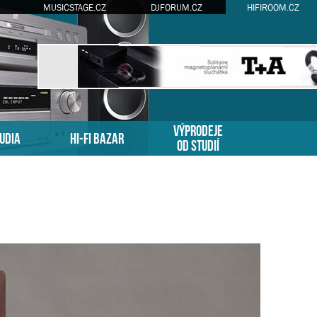
MUSICSTAGE.CZ
DJFORUM.CZ
HIFIROOM.CZ
VÝPRODEJE
TUDIA
HI-FI BAZAR
OD STUDIÍ